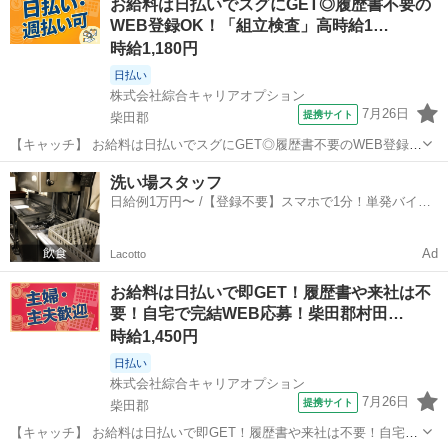
お給料は日払いでスグにGET◎履歴書不要の
サンダーでの研磨作業です。 【取扱製品情報】アルミ製品 。＋お仕事
WEB登録OK！「組立検査」高時給1…
探しはコンシェルスタッフ...
時給1,180円
日払い
株式会社綜合キャリアオプション
7月26日
提携サイト
柴田郡
【キャッチ】 お給料は日払いでスグにGET◎履歴書不要のWEB登録
OK！「組立検査」高時給1180円！槻木周辺！20代～40代のスタッフ
宮城
柴田郡
工場
洗い場スタッフ
が多数活躍中★ 【コメント】 弊社なら事前の職場見学が多数！お仕事
日給例1万円〜 /【登録不要】スマホで1分！単発バイト
安心スタート★★ ...
一括検索✨
Ad
Lacotto
お給料は日払いで即GET！履歴書や来社は不
要！自宅で完結WEB応募！柴田郡村田…
時給1,450円
日払い
株式会社綜合キャリアオプション
7月26日
提携サイト
柴田郡
【キャッチ】 お給料は日払いで即GET！履歴書や来社は不要！自宅で