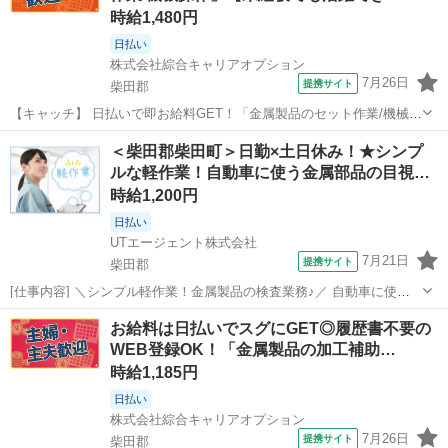
時給1,480円
日払い
株式会社綜合キャリアオプション
7月26日
提携サイト
柴田郡
【キャッチ】 日払いで即お給料GET！「金属製品のセット作業/機械操
作」【未経験でも活躍できる！】ウレシイ残業ほぼナシ♪稼ぐ優先・高
宮城
柴田郡
工場
＜柴田郡柴田町＞日勤×土日休み！★シンプ
収入Work☆高！ 【コメント】 製造のお仕事をお探しの方必見！ 「経
ルな軽作業！自動車に使う金属部品の目視…
験ないけど大丈夫か...
時給1,200円
日払い
UTエージェント株式会社
7月21日
提携サイト
柴田郡
[仕事内容] ＼シンプル軽作業！金属製品の検査業務♪／ 自動車に使わ
れる金属部品の検査をお任せします！ ☆シンプルなモクモク作業 慣
宮城
柴田郡
工場
お給料は日払いでスグにGET◎履歴書不要の
れてきたら自分のペースで作業できます♪ ＜具体的には…＞ ◆目視チ
WEB登録OK！「金属製品の加工補助…
ェック 炉から出て...
時給1,185円
日払い
株式会社綜合キャリアオプション
7月26日
提携サイト
柴田郡