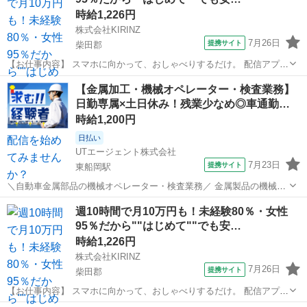
★未経験で働いて...
時給1,226円
株式会社KIRINZ
7月26日
提携サイト
柴田郡
【お仕事内容】 スマホに向かって、おしゃべりするだけ。 配信アプリ
（17LIVE／Pococha／IRIAM など）でライブ配信するお仕事です。
宮城
柴田郡
イベントスタッフ
【金属加工・機械オペレーター・検査業務】
——————————— 配信内容はぜんぶ自由
日勤専属×土日休み！残業少なめ◎車通勤…
——————————— ・今日...
時給1,200円
日払い
UTエージェント株式会社
7月23日
提携サイト
東船岡駅
＼自動車金属部品の機械オペレーター・検査業務／ 金属製品の機械オ
ペレーター、 検査経験を活かせるお仕事です◎ ☆人気の軽作業☆ モ
宮城
柴田郡
東船岡駅
工場
週10時間で月10万円も！未経験80％・女性
クモクと作業に打ち込みたい方にオススメです 自分のペースで作業で
95％だから""はじめて""でも安…
きるのも人気！ ＜具体的...
時給1,226円
株式会社KIRINZ
7月26日
提携サイト
柴田郡
【お仕事内容】 スマホに向かって、おしゃべりするだけ。 配信アプリ
（17LIVE／Pococha／IRIAM など）でライブ配信するお仕事です。