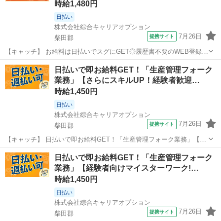
時給1,480円
日払い
株式会社綜合キャリアオプション
7月26日
提携サイト
柴田郡
【キャッチ】 お給料は日払いでスグにGET◎履歴書不要のWEB登録
OK！「機械オペレーター」高時給1480円！槻木周辺！20代～40代の
宮城
柴田郡
工場
日払いで即お給料GET！「生産管理フォーク
スタッフが多数活躍中★ 【コメント】 製造のお仕事をお探しにおスス
業務」【さらにスキルUP！経験者歓迎…
メ♪ 「未経験でも...
時給1,450円
日払い
株式会社綜合キャリアオプション
7月26日
提携サイト
柴田郡
【キャッチ】 日払いで即お給料GET！「生産管理フォーク業務」【さ
らにスキルUP！経験者歓迎♪】高収入ワーク！残業でたっぷり稼ぐ！
宮城
柴田郡
仕分け
日払いで即お給料GET！「生産管理フォーク
高！ 【コメント】 弊社なら事前の職場見学が多数！お仕事安心スター
業務」【経験者向けマイスターワーク!…
ト★★ 「派遣では働いた...
時給1,450円
日払い
株式会社綜合キャリアオプション
7月26日
提携サイト
柴田郡