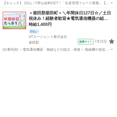
【キャッチ】 日払いで即お給料GET！「生産管理フォーク業務」【経
験者向けマイスターワーク!】高収入ワーク!高時給1450円！ 【コメン
宮城
柴田郡
仕分け
＜柴田郡柴田町＞＼年間休日127日☆／土日
ト】 製造のお仕事をお探しにおススメ♪ 「未経験でも出来る仕事ない
祝休み！経験者歓迎★電気通信機器の組…
かな・・・」 「新...
時給1,400円
日払い
UTエージェント株式会社
7月21日
提携サイト
柴田郡
[仕事内容] ＜電気通信機器・無線などの組立・検査＞ 無線機や放送機
器などの製造をしている工場でのお仕事です ☆こつこつ作業が好きな
宮城
柴田郡
工場
方歓迎 ＜具体的には…＞ ◆ねじ締め、組立作業 →電動ドライバー
を使用 ◆ケーブル配...