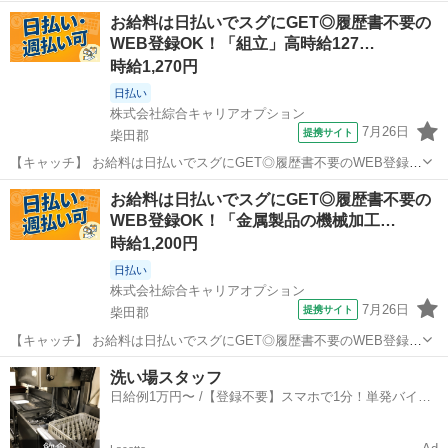
完結WEB応募！柴田郡村田町周辺！ 【コメント】 ＼大手人材派遣会
宮城
柴田郡
仕分け
お給料は日払いでスグにGET◎履歴書不要の
社で働きませんか♪／ 「新しい職場は不安・・・」 「経験はないけど
WEB登録OK！「組立」高時給127…
チャレンジしたい！」 ...
時給1,270円
日払い
株式会社綜合キャリアオプション
7月26日
提携サイト
柴田郡
【キャッチ】 お給料は日払いでスグにGET◎履歴書不要のWEB登録
OK！「組立」高時給1270円～1588円！船岡(宮城)周辺！20代～40代の
宮城
柴田郡
工場
お給料は日払いでスグにGET◎履歴書不要の
スタッフが多数活躍中★ 【コメント】 製造のお仕事をお探しの方必
WEB登録OK！「金属製品の機械加工…
見！ 「経験...
時給1,200円
日払い
株式会社綜合キャリアオプション
7月26日
提携サイト
柴田郡
【キャッチ】 お給料は日払いでスグにGET◎履歴書不要のWEB登録
OK！「金属製品の機械加工オペレーター」高時給1200円！大河原(宮
宮城
柴田郡
工場
洗い場スタッフ
城)周辺！20代～40代のスタッフが多数活躍中★ 【コメント】 弊社な
日給例1万円〜 /【登録不要】スマホで1分！単発バイト
ら事前の職場見学が...
一括検索✨