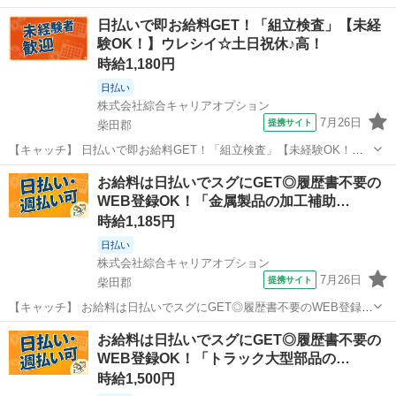
日払いで即お給料GET！「組立検査」【未経
験OK！】ウレシイ☆土日祝休♪高！
時給1,180円
日払い
株式会社綜合キャリアオプション
7月26日
提携サイト
柴田郡
【キャッチ】 日払いで即お給料GET！「組立検査」【未経験OK！】
ウレシイ☆土日祝休♪高！ 【コメント】 ＼大手人材派遣会社で働きま
宮城
柴田郡
工場
お給料は日払いでスグにGET◎履歴書不要の
せんか♪／ 「新しい職場は不安・・・」 「経験はないけどチャレンジ
WEB登録OK！「金属製品の加工補助…
したい！」 「派遣のお...
時給1,185円
日払い
株式会社綜合キャリアオプション
7月26日
提携サイト
柴田郡
【キャッチ】 お給料は日払いでスグにGET◎履歴書不要のWEB登録
OK！「金属製品の加工補助」高時給1185円！大河原(宮城)周辺！20代
宮城
柴田郡
工場
お給料は日払いでスグにGET◎履歴書不要の
～40代のスタッフが多数活躍中★ 【コメント】 弊社なら事前の職場見
WEB登録OK！「トラック大型部品の…
学が多数！お仕事...
時給1,500円