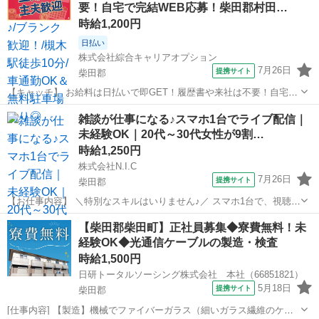
要！自宅で完結WEB応募！柴田郡村田…
子さまの日常生活の...
時給1,200円
日払い
株式会社綜合キャリアオプション
7月26日
提携サイト
柴田郡
【キャッチ】 お給料は日払いで即GET！履歴書や来社は不要！自宅で
完結WEB応募！柴田郡村田町周辺！ 【コメント】 ＼大手人材派遣会
宮城
柴田郡
工場
雑談が仕事になる♪スマホ1台でライブ配信｜
社で働きませんか♪／ 「新しい職場は不安・・・」 「経験はないけど
未経験OK｜20代～30代女性が9割…
チャレンジしたい！」 ...
時給1,250円
株式会社N.I.C
7月26日
提携サイト
柴田郡
【お仕事内容】 ＼特別なスキルはいりません♪／ スマホ1台で、視聴者
と楽しくお話しするだけ。 在籍ライバーの9割以上が20代～30代の女
宮城
柴田郡
イベントスタッフ
【柴田郡柴田町】正社員募集◆寮費無料！未
性。 同世代が多く、未経験からでも始めやすい環境です。 スマホアプ
経験OK◆光通信ケーブルの製造・検査
リを使ったライブ配...
時給1,500円
日研トータルソーシング株式会社 本社（66851821）
5月18日
提携サイト
柴田郡
[仕事内容] 【製造】機械でファイバーガラス（細いガラス繊維のケー