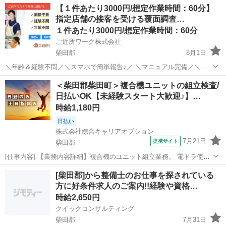
宮城
柴田郡
その他
【１件あたり3000円/想定作業時間：60分】
す。 指定店舗の接客を受ける覆面調査のお仕事のお仕事です♪ 指定店
指定店舗の接客を受ける覆面調査…
舗へ訪問する覆面調査・報告...
１件あたり3000円/想定作業時間：60分
ご近所ワーク株式会社
柴田郡
8月1日
＼年齢＆経験不問／＼スマホで簡単報告♪／ ＼マニュアル完備／＼ス
キマ時間のお小遣い稼ぎにぴったり／ ※業務委託なので履歴書不要で
宮城
柴田郡
その他
＜柴田郡柴田町＞複合機ユニットの組立検査/
す。 指定店舗の接客を受ける覆面調査のお仕事のお仕事です♪ 指定店
日払いOK【未経験スタート大歓迎♪】…
舗へ訪問する覆面調査・報告...
時給1,180円
日払い
株式会社綜合キャリアオプション
7月21日
提携サイト
柴田郡
[仕事内容] 【業務内容詳細】複合機のユニット組立業務。 電ドラ使用
しての組立検査のお仕事です。 【取扱製品情報】複合機 。＋お仕事探
宮城
柴田郡
工場
[柴田郡]から整備士のお仕事を探されている
しはコンシェルスタッフにおまかせ＋。 あなたのお仕事探しをしっか
方に好条件求人のご案内!!経験や資格…
りサポート！ たとえば...
時給2,650円
クイックコンサルティング
柴田郡
7月31日