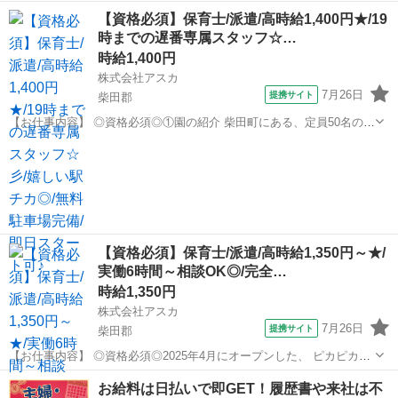
プリンター部品の製造に関わる機械オペレーター！ まずは一つの工程
宮城
柴田郡
工場
【資格必須】保育士/派遣/高時給1,400円★/19
から！ 徐々にスキルアップできる環境です♪ ＜具体的には…＞ ①アル
時までの遅番専属スタッフ☆…
ミ部品の自動機カット...
時給1,400円
株式会社アスカ
7月26日
提携サイト
柴田郡
【お仕事内容】 ◎資格必須◎①園の紹介 柴田町にある、定員50名の中
規模で目が届きやすい保育園です☆彡 多様な人々が共に過ごす「ダイ
宮城
柴田郡
保育士
バーシティ保育」を大切にしています◎ 職員同士の仲が良く、和気あ
いあいと楽しい雰囲気でお仕事...
【資格必須】保育士/派遣/高時給1,350円～★/
実働6時間～相談OK◎/完全…
時給1,350円
株式会社アスカ
7月26日
提携サイト
柴田郡
【お仕事内容】 ◎資格必須◎2025年4月にオープンした、 ピカピカで
新しい認可保育園です◎ 定員72名のお子さまをお預かりする園で、 新
宮城
柴田郡
保育士
お給料は日払いで即GET！履歴書や来社は不
しい環境からスタートするスタッフを募集中☆彡 お仕事内容は、 ●お