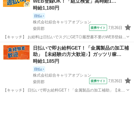
WEB登録OK！「組立検査」高時給1…
時給1,180円
日払い
株式会社綜合キャリアオプション
7月26日
提携サイト
柴田郡
【キャッチ】 お給料は日払いでスグにGET◎履歴書不要のWEB登録
OK！「組立検査」高時給1180円！槻木周辺！20代～40代のスタッフ
宮城
柴田郡
工場
日払いで即お給料GET！「金属製品の加工補
が多数活躍中★ 【コメント】 弊社なら事前の職場見学が多数！お仕事
助」【未経験の方大歓迎♪】ガッツリ稼…
安心スタート★★ ...
時給1,185円
日払い
株式会社綜合キャリアオプション
7月26日
提携サイト
柴田郡
【キャッチ】 日払いで即お給料GET！「金属製品の加工補助」【未経
験の方大歓迎♪】ガッツリ稼げる残業月20H以上！アナタらしく♪髪型
宮城
柴田郡
工場
自由☆高！ 【コメント】 製造のお仕事をお探しにおススメ♪ 「未経験
でも出来る仕事ないか...