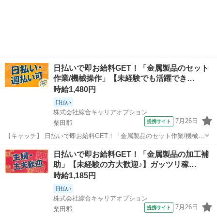
日払いで即お給料GET！「金属製品のセット
作業/機械操作」【未経験でも活躍でき…
時給1,480円
日払い
株式会社綜合キャリアオプション
7月26日
提携サイト
柴田郡
【キャッチ】 日払いで即お給料GET！「金属製品のセット作業/機械操
作」【未経験でも活躍できる！】ウレシイ残業ほぼナシ♪稼ぐ優先・高
宮城
柴田郡
工場
日払いで即お給料GET！「金属製品の加工補
収入Work☆高！ 【コメント】 ＼大手人材派遣会社で働きませんか♪／
助」【未経験の方大歓迎♪】ガッツリ稼…
「新しい職場は不...
時給1,185円
日払い
株式会社綜合キャリアオプション
7月26日
提携サイト
柴田郡