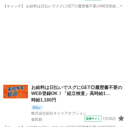
【キャッチ】 お給料は日払いでスグにGET◎履歴書不要のWEB登録
OK！「金属製品の加工補助」高時給1185円！大河原(宮城)周辺！20代
宮城
柴田郡
工場
～40代のスタッフが多数活躍中★ 【コメント】 弊社なら事前の職場見
学が多数！お仕事...
お給料は日払いでスグにGET◎履歴書不要の
WEB登録OK！「組立検査」高時給1…
時給1,180円
日払い
株式会社綜合キャリアオプション
7月26日
提携サイト
柴田郡