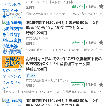
UTエージェント株式会社 北日本
7月26日
提携サイト
柴田郡
【お仕事内容】 「難しい仕事はちょっと不安…」 そんな方も始めやす
いお仕事です！ 商品の仕分けや梱包、シール貼りなど、覚えやすいシ
宮城
柴田郡
仕分け
週10時間で月10万円も！未経験80％・女性
ンプル作業が中心。モクモクと作業するのが好きな方にもおすすめで
95％だから""はじめて""でも安…
す。 ほかにもこんなお仕事を...
時給1,226円
株式会社KIRINZ
7月26日
提携サイト
柴田郡
【お仕事内容】 スマホに向かって、おしゃべりするだけ。 配信アプリ
（17LIVE／Pococha／IRIAM など）でライブ配信するお仕事です。
宮城
柴田郡
イベントスタッフ
お給料は日払いでスグにGET◎履歴書不要の
——————————— 配信内容はぜんぶ自由
WEB登録OK！「生産管理フォーク業…
——————————— ・今日...
時給1,450円
日払い
株式会社綜合キャリアオプション
7月26日
提携サイト
柴田郡
【キャッチ】 お給料は日払いでスグにGET◎履歴書不要のWEB登録
OK！「生産管理フォーク業務」高時給1450円！大河原(宮城)周辺！20
宮城
柴田郡
仕分け
週10時間で月10万円も！未経験80％・女性
代～40代のスタッフが多数活躍中★ 【コメント】 製造のお仕事が豊富
95％だから""はじめて""でも安…