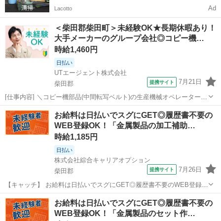
Ad
Lacotto
＜柴田郡柴田町＞未経験OK★長期休暇あり！
大手メーカーのグループ会社◎コピー機…
時給1,460円
日払い
UTエージェント株式会社
7月21日
提携サイト
柴田郡
[仕事内容] ＼コピー機部品(中間転写ベルト)の生産機械オペレーター♪
／ ＜具体的には…＞ ◆機械から出てきた製品の取り出し ◆生産で使
宮城
柴田郡
工場
お給料は日払いでスグにGET◎履歴書不要の
用する金型の清掃やメンテナンス ◆溶剤の補充 ◆次工程への運搬
WEB登録OK！「金属製品の加工補助…
→重いものは専用器具...
時給1,185円
日払い
株式会社綜合キャリアオプション
7月26日
提携サイト
柴田郡
【キャッチ】 お給料は日払いでスグにGET◎履歴書不要のWEB登録
OK！「金属製品の加工補助」高時給1185円！大河原(宮城)周辺！20代
宮城
柴田郡
工場
お給料は日払いでスグにGET◎履歴書不要の
～40代のスタッフが多数活躍中★ 【コメント】 製造のお仕事をお探し
WEB登録OK！「金属製品のセット作…
の方必見！ 「...