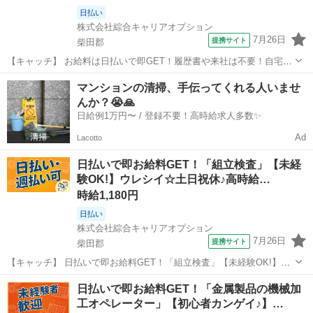
日払い
株式会社綜合キャリアオプション
7月26日
提携サイト
柴田郡
【キャッチ】 お給料は日払いで即GET！履歴書や来社は不要！自宅で
完結WEB応募！柴田郡村田町周辺！ 【コメント】 製造のお仕事をお
宮城
柴田郡
工場
マンションの清掃、手伝ってくれる人いませ
探しの方必見！ 「経験ないけど大丈夫かな・・・」 「派遣ってどんな
んか？😭🙏
働き方だろう・・」 「...
日給例1万円〜 / 登録不要！高時給求人多数✨
Ad
Lacotto
日払いで即お給料GET！「組立検査」【未経
験OK!】ウレシイ☆土日祝休♪高時給…
時給1,180円
日払い
株式会社綜合キャリアオプション
7月26日
提携サイト
柴田郡
【キャッチ】 日払いで即お給料GET！「組立検査」【未経験OK!】ウ
レシイ☆土日祝休♪高時給1180円！ 【コメント】 弊社なら事前の職場
宮城
柴田郡
工場
日払いで即お給料GET！「金属製品の機械加
見学が多数！お仕事安心スタート★★ 「派遣では働いたことが無くて
工オペレーター」【初心者カンゲイ♪】…
気になる・・・」 ...