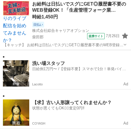
宮城
柴田郡
イベントスタッフ
お給料は日払いでスグにGET◎履歴書不要の
——————————— 配信内容はぜんぶ自由
WEB登録OK！「生産管理フォーク業…
——————————— ・今日...
時給1,450円
日払い
株式会社綜合キャリアオプション
7月26日
提携サイト
柴田郡
【キャッチ】 お給料は日払いでスグにGET◎履歴書不要のWEB登録
OK！「生産管理フォーク業務」高時給1450円！大河原(宮城)周辺！20
宮城
柴田郡
仕分け
代～40代のスタッフが多数活躍中★ 【コメント】 ＼大手人材派遣会社
で働きませんか♪...
洗い場スタッフ
日給例1万円〜 /【登録不要】スマホで1分！単発バイト
一括検索✨
Ad
Lacotto
【求】古い人形譲ってくれませんか？
状態が悪くてもOK🙆‍♀️査定0円‼️
Ad
COYASH