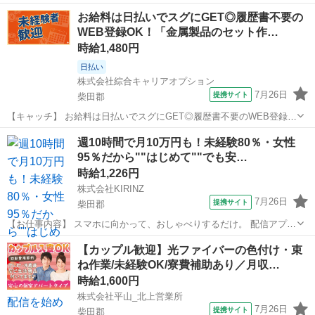
ブル）に樹脂塗料で色づけを行う作業です。【検査】細いガラス繊維
宮城
柴田郡
工場
お給料は日払いでスグにGET◎履歴書不要の
のケーブルを設備にセットし、機械で検査する作業です。どちらも定
WEB登録OK！「金属製品のセット作…
期的にファイバーガラスを巻いてある...
時給1,480円
日払い
株式会社綜合キャリアオプション
7月26日
提携サイト
柴田郡
【キャッチ】 お給料は日払いでスグにGET◎履歴書不要のWEB登録
OK！「金属製品のセット作業/機械操作」高時給1480円！槻木周辺！
宮城
柴田郡
工場
週10時間で月10万円も！未経験80％・女性
20代～40代のスタッフが多数活躍中★ 【コメント】 製造のお仕事が
95％だから""はじめて""でも安…
豊富★未経験で働いて...
時給1,226円
株式会社KIRINZ
7月26日
提携サイト
柴田郡
【お仕事内容】 スマホに向かって、おしゃべりするだけ。 配信アプリ
（17LIVE／Pococha／IRIAM など）でライブ配信するお仕事です。
宮城
柴田郡
イベントスタッフ
【カップル歓迎】光ファイバーの色付け・束
——————————— 配信内容はぜんぶ自由
ね作業/未経験OK/寮費補助あり／月収…
——————————— ・今日...
時給1,600円
株式会社平山_北上営業所
7月26日
提携サイト
柴田郡