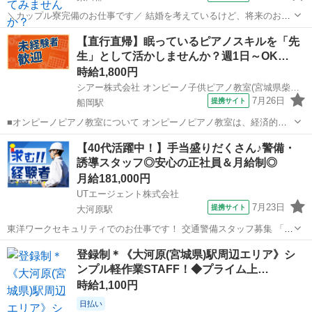
＼カップル寮完備のお仕事です／ 結婚を考えているけど、将来のお金
が不安・・・ カップル寮なら、その悩みを解決できます！ ☆引越費用
宮城
柴田郡
工場
【直行直帰】眠っているピアノスキルを「先
や敷金礼金の初期費もは会社が負担！ ☆1LDK～2DKの広々としたお部
生」として活かしませんか？週1日～OK…
屋です！ ☆同じ職場で...
時給1,800円
シアー株式会社 オンピーノ子供ピアノ教室(宮城県柴田郡柴田町)
7月26日
提携サイト
船岡駅
■オンピーノピアノ教室について オンピーノピアノ教室は、経済的な
事情に左右されることなく、すべての子どもたちが平等に音楽を学べ
宮城
柴田郡
船岡駅
インストラクター
【40代活躍中！】手当盛りだくさん♪警備・
る場所をつくりたい!という想いから生まれました。 出張レッスンとい
誘導スタッフ◎安心の正社員＆月給制◎
う形を採用することで、 「近...
月給181,000円
UTエージェント株式会社
7月23日
提携サイト
大河原駅
東洋ワークセキュリティでのお仕事です！ 交通警備スタッフ募集 「お
仕事について」 イベント会場や駐車場での交通誘導警備、工事現場で
宮城
柴田郡
大河原駅
その他
登録制＊《大河原(宮城県)駅周辺エリア》シ
の交通誘導警備、高速道路での交通誘導警備、他イベントでの雑踏警
ンプル軽作業STAFF！◆プライム上…
備をお願いします。 通行する...
時給1,100円
日払い