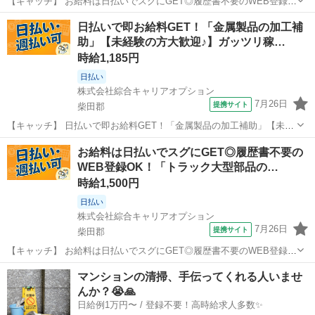
【キャッチ】 お給料は日払いでスグにGET◎履歴書不要のWEB登録
OK！「組立検査」高時給1180円！槻木周辺！20代～40代のスタッフ
宮城
柴田郡
工場
日払いで即お給料GET！「金属製品の加工補
が多数活躍中★ 【コメント】 製造のお仕事が豊富★未経験で働いてみ
助」【未経験の方大歓迎♪】ガッツリ稼…
たい方も大歓迎！ ...
時給1,185円
日払い
株式会社綜合キャリアオプション
7月26日
提携サイト
柴田郡
【キャッチ】 日払いで即お給料GET！「金属製品の加工補助」【未経
験の方大歓迎♪】ガッツリ稼げる残業月20H以上！アナタらしく♪髪型
宮城
柴田郡
工場
お給料は日払いでスグにGET◎履歴書不要の
自由☆高！ 【コメント】 製造のお仕事をお探しの方必見！ 「経験な
WEB登録OK！「トラック大型部品の…
いけど大丈夫かな・・・...
時給1,500円
日払い
株式会社綜合キャリアオプション
7月26日
提携サイト
柴田郡
【キャッチ】 お給料は日払いでスグにGET◎履歴書不要のWEB登録
OK！「トラック大型部品のボタン操作」高時給1500円！宮城県柴田郡
宮城
柴田郡
工場
マンションの清掃、手伝ってくれる人いませ
村田町周辺！20代～40代のスタッフが多数活躍中★ 【コメント】 弊
んか？😭🙏
社なら事前の職場見学...
日給例1万円〜 / 登録不要！高時給求人多数✨