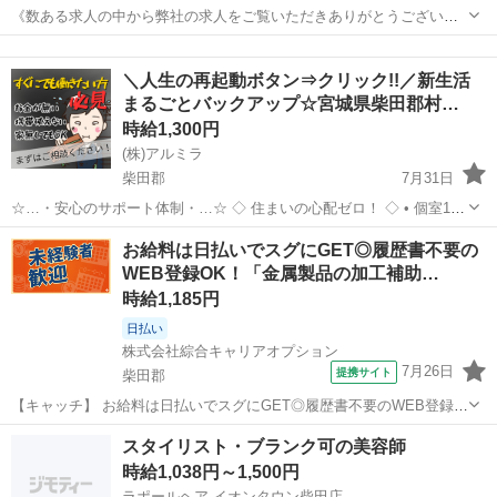
《数ある求人の中から弊社の求人をご覧いただきありがとうございま
す!!》 全国に様々な求人を5万件以上取り扱っておりご希望条件やご状
宮城
柴田郡
工場
スタッフ
況に応じてマッチしそうな求人をご案内いたします!! 応募前に相談だ
＼人生の再起動ボタン⇒クリック!!／新生活
けしてみたい方やどんな求...
まるごとバックアップ☆宮城県柴田郡村…
時給1,300円
(株)アルミラ
柴田郡
7月31日
☆…・安心のサポート体制・…☆ ◇ 住まいの心配ゼロ！ ◇ • 個室1R
完全無料！ • 即日入寮OK！など ◇ 所持金ゼロでもスタートできる！
宮城
柴田郡
工場
完全無料
お給料は日払いでスグにGET◎履歴書不要の
◇ • 食費・生活費のサポート • 移動費用...
WEB登録OK！「金属製品の加工補助…
時給1,185円
日払い
株式会社綜合キャリアオプション
7月26日
提携サイト
柴田郡
【キャッチ】 お給料は日払いでスグにGET◎履歴書不要のWEB登録
OK！「金属製品の加工補助」高時給1185円！大河原(宮城)周辺！20代
宮城
柴田郡
工場
スタイリスト・ブランク可の美容師
～40代のスタッフが多数活躍中★ 【コメント】 製造のお仕事をお探し
時給1,038円～1,500円
におススメ♪ ...
ラポールヘア イオンタウン柴田店