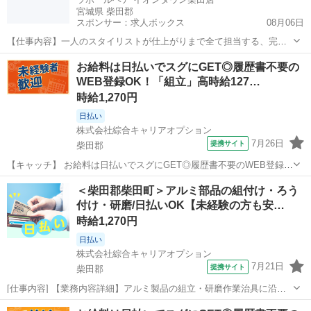
宮城県 柴田郡
スポンサー：求人ボックス
08月06日
【仕事内容】一人のスタイリストが仕上がりまで全て担当する、完全
マンツーマンシステムです 妊娠や出産、子育て、介護などで離職して
アルバイト・パート
お給料は日払いでスグにGET◎履歴書不要の
いた方やブランクがある方も復職しやすい職場です 年齢を気にして美
WEB登録OK！「組立」高時給127…
容師を諦めている方も働きやすい職場です...
時給1,270円
日払い
株式会社綜合キャリアオプション
7月26日
提携サイト
柴田郡
【キャッチ】 お給料は日払いでスグにGET◎履歴書不要のWEB登録
OK！「組立」高時給1270円～1588円！船岡(宮城)周辺！20代～40代の
宮城
柴田郡
工場
＜柴田郡柴田町＞アルミ部品の組付け・ろう
スタッフが多数活躍中★ 【コメント】 製造のお仕事をお探しにおスス
付け・研磨/日払いOK【未経験の方も安…
メ♪ 「未...
時給1,270円
日払い
株式会社綜合キャリアオプション
7月21日
提携サイト
柴田郡
[仕事内容] 【業務内容詳細】アルミ製品の組立・研磨作業治具に沿っ
てアルミ製品を組み立て、 またろうづけの炉への投入をし、 ペーパー
宮城
柴田郡
工場