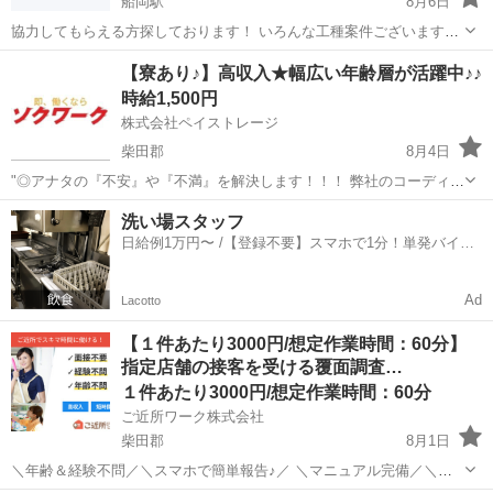
船岡駅
8月6日
協力してもらえる方探しております！ いろんな工種案件ございます！
解体案件もちらほら出てきました！ 支払いは末締め翌々月1日支払い
宮城
柴田郡
船岡駅
その他
給料
【寮あり♪】高収入★幅広い年齢層が活躍中♪♪
になります！ 宿泊先や食事など環境ご整っている場所を選定しますの
時給1,500円
でご安心ください！ 日給:17...
株式会社ペイストレージ
柴田郡
8月4日
"◎アナタの『不安』や『不満』を解決します！！！ 弊社のコーディネ
ーターが一人一人に徹底的に寄り添い一緒に解決していきます☆ お金
宮城
柴田郡
工場
時給
洗い場スタッフ
が『無い』 仕事が『無い』 住む家が『無い』 携帯が『無い』 ☆弊社
日給例1万円〜 /【登録不要】スマホで1分！単発バイト
独自の支援サー...
一括検索✨
Ad
Lacotto
【１件あたり3000円/想定作業時間：60分】
指定店舗の接客を受ける覆面調査…
１件あたり3000円/想定作業時間：60分
ご近所ワーク株式会社
柴田郡
8月1日
＼年齢＆経験不問／＼スマホで簡単報告♪／ ＼マニュアル完備／＼ス
キマ時間のお小遣い稼ぎにぴったり／ ※業務委託なので履歴書不要で