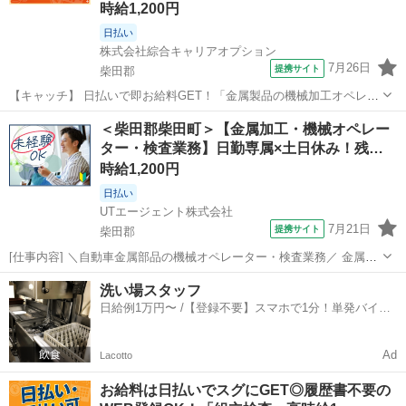
時給1,200円
日払い
株式会社綜合キャリアオプション
7月26日
提携サイト
柴田郡
【キャッチ】 日払いで即お給料GET！「金属製品の機械加工オペレー
ター」【初心者カンゲイ♪】残業月20H以上！高収入ゲットの大チャン
宮城
柴田郡
工場
＜柴田郡柴田町＞【金属加工・機械オペレー
ス☆高！ 【コメント】 弊社なら事前の職場見学が多数！お仕事安心ス
ター・検査業務】日勤専属×土日休み！残…
タート★★ 「派遣では...
時給1,200円
日払い
UTエージェント株式会社
7月21日
提携サイト
柴田郡
[仕事内容] ＼自動車金属部品の機械オペレーター・検査業務／ 金属製
品の機械オペレーター、 検査経験を活かせるお仕事です◎ ☆人気の軽
宮城
柴田郡
工場
洗い場スタッフ
作業☆ モクモクと作業に打ち込みたい方にオススメです 自分のペース
日給例1万円〜 /【登録不要】スマホで1分！単発バイト
で作業できるのも人気...
一括検索✨
Ad
Lacotto
お給料は日払いでスグにGET◎履歴書不要の