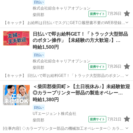
日払い
株式会社綜合キャリアオプション
7月26日
提携サイト
柴田郡
【キャッチ】 お給料は日払いでスグにGET◎履歴書不要のWEB登録
OK！「トラック大型部品のボタン操作」高時給1500円！宮城県柴田郡
宮城
柴田郡
工場
日払いで即お給料GET！「トラック大型部品
村田町周辺！20代～40代のスタッフが多数活躍中★ 【コメント】 製
のボタン操作」【未経験の方大歓迎♪】…
造のお仕事が豊富★未...
時給1,500円
日払い
株式会社綜合キャリアオプション
7月26日
提携サイト
柴田郡
【キャッチ】 日払いで即お給料GET！「トラック大型部品のボタン操
作」【未経験の方大歓迎♪】憧れの高収入Work！！高！ 【コメント】
宮城
柴田郡
工場
＜柴田郡柴田町＞【土日祝休み♪】未経験歓迎
製造のお仕事をお探しにおススメ♪ 「未経験でも出来る仕事ないか
◎カラープリンター部品の製造オペレー…
な・・・」 「新しい環...
時給1,380円
日払い
UTエージェント株式会社
7月21日
提携サイト
柴田郡
[仕事内容] ◇カラープリンター部品の機械加工オペレーター◇ カラー