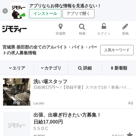
アプリならお得な情報を見逃さない！
インストール
アプリで開く
宮城県
検索
ログイン
投稿
宮城県 柴田郡の全てのアルバイト・バイト・パー
人気キーワード
トの求人募集情報
エリア
カテゴリ
詳細
新着順
洗い場スタッフ
日給例1万円〜 /【登録不要】スマホで1分！単発バイト
一括検索✨
Ad
Lacotto
出張、出稼ぎ行きたい方募集！
日給17,000円
S.S.D.C