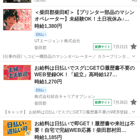
Ad
Lacotto
＜柴田郡柴田町＞【プリンター部品のマシン
オペレーター】未経験OK！土日祝休み♪…
時給1,380円
日払い
UTエージェント株式会社
7月21日
提携サイト
柴田郡
[仕事内容] ＼コピー機部品のマシンオペレーター／ カラープリンター
機の部品製造の会社でのお仕事です 機械オペレーターをお任せしま
宮城
柴田郡
工場
お給料は日払いでスグにGET◎履歴書不要の
す！ ＜具体的には…＞ ①アルミの棒状の部品を1cmの厚さに自動機で
WEB登録OK！「組立」高時給127…
カット ②削った部品...
時給1,270円
日払い
株式会社綜合キャリアオプション
7月26日
提携サイト
柴田郡
【キャッチ】 お給料は日払いでスグにGET◎履歴書不要のWEB登録
OK！「組立」高時給1270円～1588円！船岡(宮城)周辺！20代～40代の
宮城
柴田郡
工場
お給料は日払いで即GET！履歴書や来社は不
スタッフが多数活躍中★ 【コメント】 製造のお仕事をお探しにおスス
要！自宅で完結WEB応募！柴田郡村田…
メ♪ 「未...
時給1,185円