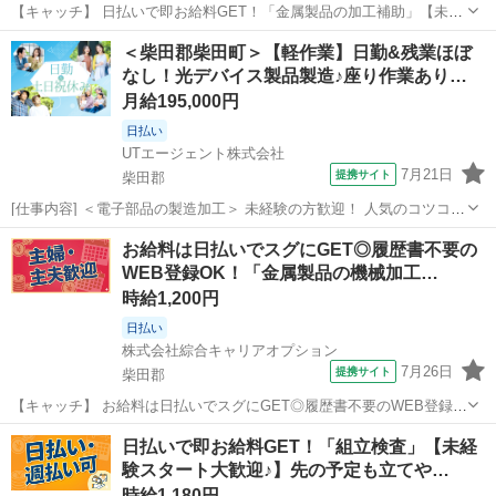
【キャッチ】 日払いで即お給料GET！「金属製品の加工補助」【未経
験の方大歓迎♪】ガッツリ稼げる残業月20H以上!アナタらしく♪髪型自
宮城
柴田郡
工場
＜柴田郡柴田町＞【軽作業】日勤&残業ほぼ
由☆高時給1185円！ 【コメント】 製造のお仕事をお探しの方必見！
なし！光デバイス製品製造♪座り作業あり…
「経験ないけど大...
月給195,000円
日払い
UTエージェント株式会社
7月21日
提携サイト
柴田郡
[仕事内容] ＜電子部品の製造加工＞ 未経験の方歓迎！ 人気のコツコツ
作業です☆ ＜具体的には…＞ ◆光製品の製造 ⇒切断、加工、洗浄、
宮城
柴田郡
工場
お給料は日払いでスグにGET◎履歴書不要の
実装、組立、研磨、 測定、検査、包装、データ処理、数量確認 ◆設
WEB登録OK！「金属製品の機械加工…
備の日常的な点検・...
時給1,200円
日払い
株式会社綜合キャリアオプション
7月26日
提携サイト
柴田郡
【キャッチ】 お給料は日払いでスグにGET◎履歴書不要のWEB登録
OK！「金属製品の機械加工オペレーター」高時給1200円！大河原(宮
宮城
柴田郡
工場
日払いで即お給料GET！「組立検査」【未経
城)周辺！20代～40代のスタッフが多数活躍中★ 【コメント】 弊社な
験スタート大歓迎♪】先の予定も立てや…
ら事前の職場見学が...
時給1,180円