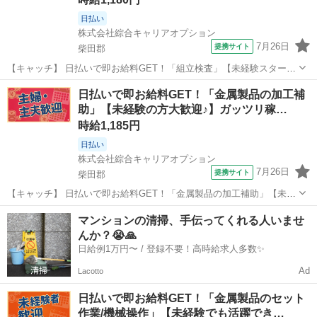
日払い
株式会社綜合キャリアオプション
7月26日
提携サイト
柴田郡
【キャッチ】 日払いで即お給料GET！「組立検査」【未経験スタート
大歓迎♪】先の予定も立てやすい♪土日祝休！高！ 【コメント】 弊社な
宮城
柴田郡
工場
日払いで即お給料GET！「金属製品の加工補
ら事前の職場見学が多数！お仕事安心スタート★★ 「派遣では働いた
助」【未経験の方大歓迎♪】ガッツリ稼…
ことが無くて気になる・...
時給1,185円
日払い
株式会社綜合キャリアオプション
7月26日
提携サイト
柴田郡
【キャッチ】 日払いで即お給料GET！「金属製品の加工補助」【未経
験の方大歓迎♪】ガッツリ稼げる残業月20H以上！アナタらしく♪髪型
宮城
柴田郡
工場
マンションの清掃、手伝ってくれる人いませ
自由☆高！ 【コメント】 製造のお仕事をお探しの方必見！ 「経験な
んか？😭🙏
いけど大丈夫かな・・・...
日給例1万円〜 / 登録不要！高時給求人多数✨
Ad
Lacotto
日払いで即お給料GET！「金属製品のセット
作業/機械操作」【未経験でも活躍でき…