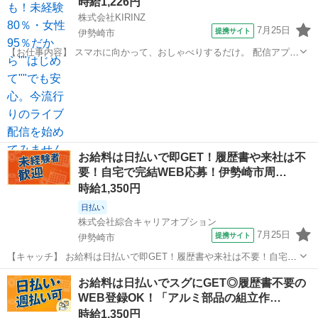
時給1,226円
株式会社KIRINZ
7月25日
提携サイト
伊勢崎市
【お仕事内容】 スマホに向かって、おしゃべりするだけ。 配信アプリ
（17LIVE／Pococha／IRIAM など）でライブ配信するお仕事です。
群馬
伊勢崎市
イベントスタッフ
——————————— 配信内容はぜんぶ自由
——————————— ・今日...
お給料は日払いで即GET！履歴書や来社は不
要！自宅で完結WEB応募！伊勢崎市周…
時給1,350円
日払い
株式会社綜合キャリアオプション
7月25日
提携サイト
伊勢崎市
【キャッチ】 お給料は日払いで即GET！履歴書や来社は不要！自宅で
完結WEB応募！伊勢崎市周辺！ 【コメント】 ＼大手人材派遣会社で
群馬
伊勢崎市
仕分け
お給料は日払いでスグにGET◎履歴書不要の
働きませんか♪／ 「新しい職場は不安・・・」 「経験はないけどチャ
WEB登録OK！「アルミ部品の組立作…
レンジしたい！」 「派...
時給1,350円