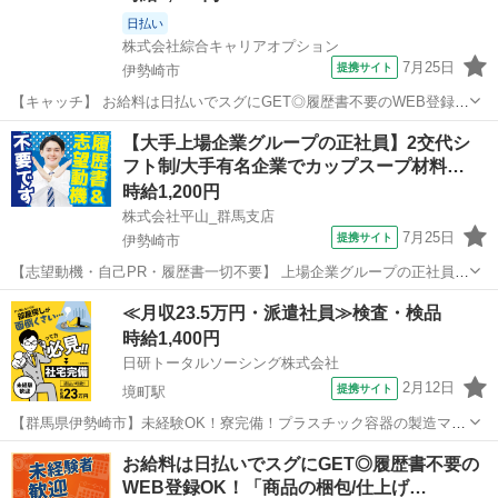
日払い
株式会社綜合キャリアオプション
7月25日
提携サイト
伊勢崎市
【キャッチ】 お給料は日払いでスグにGET◎履歴書不要のWEB登録
OK！「アルミ部品の組立作業」高時給1350円！国定周辺！20代～40
群馬
伊勢崎市
工場
【大手上場企業グループの正社員】2交代シ
代のスタッフが多数活躍中★ 【コメント】 製造のお仕事をお探しの方
フト制/大手有名企業でカップスープ材料…
必見！ 「経験ない...
時給1,200円
株式会社平山_群馬支店
7月25日
提携サイト
伊勢崎市
【志望動機・自己PR・履歴書一切不要】 上場企業グループの正社員
(無期派遣)のお仕事になりますが、 かしこまった面接は一切ございま
群馬
伊勢崎市
その他
≪月収23.5万円・派遣社員≫検査・検品
せん。 ご自身の希望とする働き方や、今後のキャリアプランをお聞か
時給1,400円
せください。 #Web選考結...
日研トータルソーシング株式会社
2月12日
提携サイト
境町駅
【群馬県伊勢崎市】未経験OK！寮完備！プラスチック容器の製造マシ
ンオペレーター《お仕事No.3A446-JS》 お仕事について 化粧品や食品
群馬
伊勢崎市
境町駅
その他
お給料は日払いでスグにGET◎履歴書不要の
等に使用されるプラスチック容器の製造です。原料（25kg）を台車を
WEB登録OK！「商品の梱包/仕上げ…
使用して運搬およ...