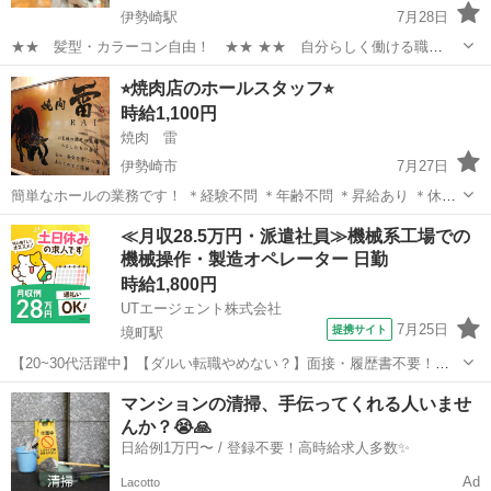
伊勢崎駅
7月28日
★★ 髪型・カラーコン自由！ ★★ ★★ 自分らしく働ける職
場！ ★★ 安定した会社で、 可愛い動物たちと触れ合いながら ワー
群馬
伊勢崎市
伊勢崎駅
その他
スタッフ
⭐︎焼肉店のホールスタッフ⭐︎
クライフバランスを取りやすい仕事しませんか？ ★WワークOK！【同
時給1,100円
業他社不可】 ...
焼肉 雷
伊勢崎市
7月27日
簡単なホールの業務です！ ＊経験不問 ＊年齢不問 ＊昇給あり ＊休日
は木曜日、他 ＊主婦・学生の方、大歓迎 ＊高校生OK スタッフは主婦
群馬
伊勢崎市
その他
スタッフ
≪月収28.5万円・派遣社員≫機械系工場での
や学生が多く 優しくアットホームな職場です(^^) 一緒に楽しく働ける
機械操作・製造オペレーター 日勤
方お待ちして...
時給1,800円
UTエージェント株式会社
7月25日
提携サイト
境町駅
【20~30代活躍中】【ダルい転職やめない？】面接・履歴書不要！た
った3分で最短当日内定！【9月までの期間限定】短期で稼げる高時給
群馬
伊勢崎市
境町駅
その他
マンションの清掃、手伝ってくれる人いませ
1800円◎工場内の設備点検！日勤専属♪未経験歓迎《Jekg1-AC》 詳細
んか？😭🙏
情報 ～～工場内...
日給例1万円〜 / 登録不要！高時給求人多数✨
Ad
Lacotto