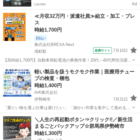
Ad
Lacotto
≪月収32万円・派遣社員≫組立・加工・プレ
ス
時給1,700円
日払い
株式会社BREXA Next
7月10日
提携サイト
境町駅
【高時給1,700円】自動車用鉛電池の事務作業！20代～40代男性活躍中
★嬉しい土日祝休み！マイカー通勤OK＆無料駐車場あり★赴任旅費会
群馬
伊勢崎市
境町駅
その他
軽い製品を扱うモクモク作業｜医療用チュー
社負担◎日払い可★社員食堂利用可！作業着無償貸与★《群馬県伊勢
ブの検査・梱包
崎市》 人気の工場のお仕...
時給1,400円
ArK株式会社
伊勢崎市
7月31日
「重たい物を運ぶ仕事は避けたい」 「細かい作業を集中して進めるの
が得意」 そんな方におすすめの、医療用チューブを扱う製造スタッフ
群馬
伊勢崎市
工場
スタッフ
＼人生の再起動ボタン⇒クリック!!／新生活
の募集です。 扱う製品は軽量で、大きな部品を持ち上げるような作業
まるごとバックアップ☆群馬県伊勢崎市
はほとんどありませ...
時給1,300円