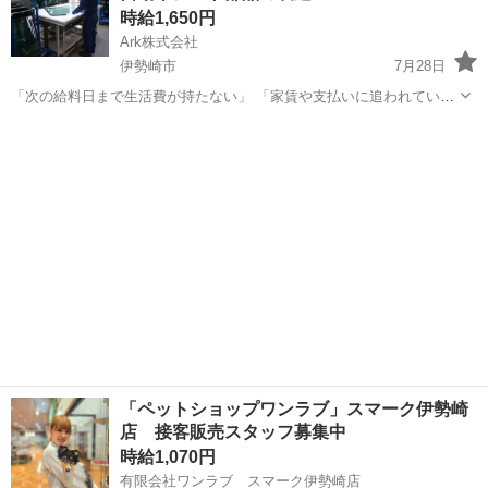
時給1,650円
Ark株式会社
伊勢崎市
7月28日
「次の給料日まで生活費が持たない」 「家賃や支払いに追われてい
る」 「住む場所と仕事を同時に決めたい」 そのような方も、現在の状
群馬
伊勢崎市
工場
スタッフ
況だけで応募を諦める必要はありません。 家具家電付きの寮、給与前
払い制度、赴任交...
「ペットショップワンラブ」スマーク伊勢崎
店 接客販売スタッフ募集中
時給1,070円
有限会社ワンラブ スマーク伊勢崎店