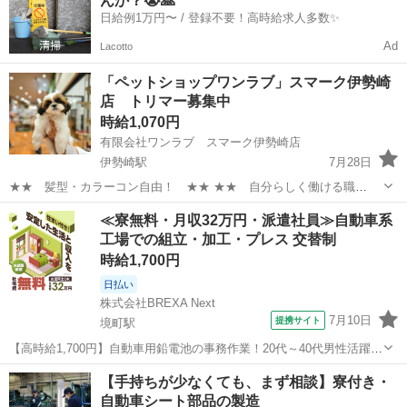
んか？😭🙏
ンニング作業が初めて...
日給例1万円〜 / 登録不要！高時給求人多数✨
Ad
Lacotto
「ペットショップワンラブ」スマーク伊勢崎
店 トリマー募集中
時給1,070円
有限会社ワンラブ スマーク伊勢崎店
伊勢崎駅
7月28日
★★ 髪型・カラーコン自由！ ★★ ★★ 自分らしく働ける職
場！ ★★ 安定した会社で、 可愛い動物たちと触れ合いながら ワー
群馬
伊勢崎市
伊勢崎駅
その他
動物
≪寮無料・月収32万円・派遣社員≫自動車系
クライフバランスを取りやすい仕事しませんか？ ★WワークOK！【同
工場での組立・加工・プレス 交替制
業他社不可】 ...
時給1,700円
日払い
株式会社BREXA Next
7月10日
提携サイト
境町駅
【高時給1,700円】自動車用鉛電池の事務作業！20代～40代男性活躍中
★嬉しい土日祝休み！マイカー通勤OK＆無料駐車場あり★赴任旅費会
群馬
伊勢崎市
境町駅
その他
【手持ちが少なくても、まず相談】寮付き・
社負担◎日払い可★社員食堂利用可！作業着無償貸与★《群馬県伊勢
自動車シート部品の製造
崎市》 人気の工場のお仕...