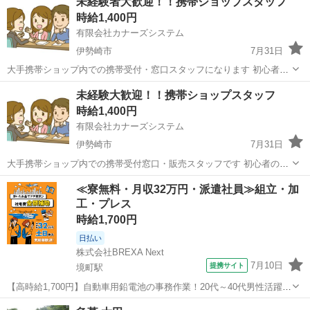
未経験者大歓迎！！携帯ショップスタッフ
時給1,400円
有限会社カナーズシステム
伊勢崎市
7月31日
大手携帯ショップ内での携帯受付・窓口スタッフになります 初心者の
方や未経験者の方にも簡単な研修がありますので安心です ９割以上の
群馬
伊勢崎市
携帯ショップ
スタッフ
未経験大歓迎！！携帯ショップスタッフ
方が未経験スタートですので安心です 〇スマホ受付窓口 〇操作方法の
時給1,400円
案内・説明 〇各...
有限会社カナーズシステム
伊勢崎市
7月31日
大手携帯ショップ内での携帯受付窓口・販売スタッフです 初心者の方
や未経験者の方にも簡単な研修がありますので安心です ９割以上の方
群馬
伊勢崎市
携帯ショップ
スタッフ
≪寮無料・月収32万円・派遣社員≫組立・加
が未経験スタートですので安心です 〇スマホ受付窓口 〇操作方法の案
工・プレス
内・説明 〇各種...
時給1,700円
日払い
株式会社BREXA Next
7月10日
提携サイト
境町駅
【高時給1,700円】自動車用鉛電池の事務作業！20代～40代男性活躍中
★嬉しい土日祝休み！マイカー通勤OK＆無料駐車場あり★赴任旅費会
群馬
伊勢崎市
境町駅
その他