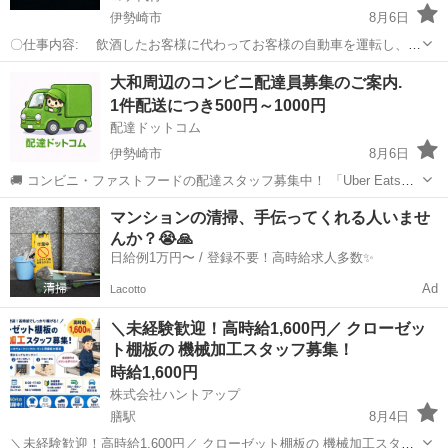
伊勢崎市
8月6日
〇仕事内容: 飲酒したお客様に代わってお客様の自動車を運転し、
お客様と自動車を自宅まで送り届ける仕事です。 通常はドライバ
群馬
伊勢崎市
その他
運転代行業
大和周辺のコンビニ配達員募集のご案内.
ーが２名１組となって、１名が お客様の車にお客様を乗せ、それに
1件配送につき500円～1000円
もう１名が 運転す...
配達ドットコム
伊勢崎市
8月6日
🚚 コンビニ・ファストフードの配達スタッフ募集中！ 「Uber Eats」
や「出前館」のように、配達専用アプリを使ってお仕事するスタイル
群馬
伊勢崎市
配送
ファストフード
マンションの清掃、手伝ってくれる人いませ
です。 オファー内容を見てから、受けるかどうかを自由に選べます！
んか？😭🙏
✅ 業務内容...
日給例1万円〜 / 登録不要！高時給求人多数✨
Ad
Lacotto
＼未経験歓迎！高時給1,600円／ クローゼッ
ト棚板の 機械加工スタッフ募集！
時給1,600円
株式会社ハントアップ
膳駅
8月4日
＼未経験歓迎！高時給1,600円／ クローゼット棚板の 機械加工スタッ