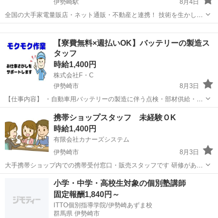
伊勢崎駅
8月4日
全国の大手家電量販店・ネット通販・不動産と連携！ 技術を生かし高
収入・長期継続を！ 部材調達も、大手と連携することで安定的に可
群馬
伊勢崎市
伊勢崎駅
その他
スタッフ
能！ エアコン取付・交換のお仕事+閑散期でも仕事量が落ちないよ
【寮費無料×週払いOK】バッテリーの製造ス
う、リフォーム案件を組み合わせ可...
タッフ
時給1,400円
株式会社F・C
伊勢崎市
8月3日
【仕事内容】 ・自動車用バッテリーの製造に伴う点検・部材供給・清
掃 自動車用バッテリーの製造に伴う各種作業です。始業時はセンサー
群馬
伊勢崎市
工場
バッテリー
携帯ショップスタッフ 未経験ＯK
の検知確認などの日常点検から始めます。その後、使用する部材の一
時給1,400円
覧表と部材のラベルを照らし...
有限会社カナーズシステム
伊勢崎市
8月3日
大手携帯ショップ内での携帯受付窓口・販売スタッフです 研修があり
ますので初心者・未経験者の方も丁寧に指導いたします ９割以上の方
群馬
伊勢崎市
携帯ショップ
スタッフ
小学・中学・高校生対象の個別塾講師
が未経験スタートですので安心です 〇スマホ受付窓口 〇操作方法の案
固定報酬1,840円～
内・説明 〇各種...
ITTO個別指導学院/伊勢崎あずま校
群馬県 伊勢崎市