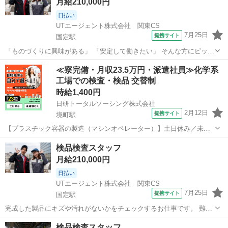
月給210,000円
いるコンデンサ...
日払い
UTエージェント株式会社 関東CS
7月25日
提携サイト
国定駅
「ものづくりに興味がある」 「安定して働きたい」 そんな方にピッタ
リのお仕事です！ 部品を組み立てたり、製品を作ったりする工場での
群馬
伊勢崎市
国定駅
工場
≪寮完備・月収23.5万円・派遣社員≫化学系
お仕事をご紹介します。未経験から始められる職場も多く、イチから
工場での検査・検品 交替制
丁寧に教えてもらえるので安心で...
時給1,400円
日研トータルソーシング株式会社
2月12日
提携サイト
境町駅
【プラスチック容器の製造（マシンオペレーター）】土日休み／未経
験OK！幅広い世代が活躍中◎《お仕事No.3A446-JS》 お仕事について
群馬
伊勢崎市
境町駅
その他
検品検査スタッフ
化粧品や食品等に使用されるプラスチック容器の製造です。原料
月給210,000円
（25kg）を台車を使用...
日払い
UTエージェント株式会社 関東CS
7月25日
提携サイト
国定駅
完成した製品にキズや汚れがないかをチェックするお仕事です。 難し
い作業は少なく、コツコツと丁寧に作業することが好きな方にピッタ
群馬
伊勢崎市
国定駅
仕分け
検品検査スタッフ