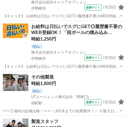
株式会社綜合キャリアオプション
7月25日
提携サイト
伊勢崎市
【キャッチ】 お給料は日払いでスグにGET◎履歴書不要のWEB登録
OK！「旋盤加工」高時給1450円！剛志周辺！20代～40代のスタッフ
群馬
伊勢崎市
工場
お給料は日払いでスグにGET◎履歴書不要の
が多数活躍中★ 【コメント】 製造のお仕事をお探しの方必見！ 「経
WEB登録OK！「段ボールの積み込み…
験ないけど大丈夫か...
時給1,250円
日払い
株式会社綜合キャリアオプション
7月25日
提携サイト
伊勢崎市
【キャッチ】 お給料は日払いでスグにGET◎履歴書不要のWEB登録
OK！「段ボールの積み込み」高時給1250円！新伊勢崎周辺！20代～
群馬
伊勢崎市
仕分け
その他製造
40代のスタッフが多数活躍中★ 【コメント】 製造のお仕事をお探しの
時給1,800円
方必見！ 「経験な...
日払い
UTエージェント株式会社 関東CS
7月25日
提携サイト
境町駅
〜〜工場内の設備点検！〜〜 ＼9月末までの短期案件！／ ※最大11月
まで延長の可能性あり 未経験の方歓迎！ 工場内で設備の点検作業をお
群馬
伊勢崎市
境町駅
工場
製造スタッフ
任せします☆ ＜具体的には…＞ ◆制御盤内の確認 (PCBが含有されて