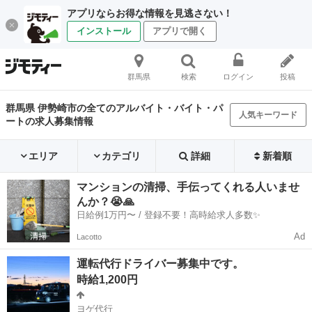
アプリならお得な情報を見逃さない！
インストール
アプリで開く
群馬県
検索
ログイン
投稿
群馬県 伊勢崎市の全てのアルバイト・バイト・パ
人気キーワード
ートの求人募集情報
エリア
カテゴリ
詳細
新着順
マンションの清掃、手伝ってくれる人いませ
んか？😭🙏
日給例1万円〜 / 登録不要！高時給求人多数✨
Ad
Lacotto
運転代行ドライバー募集中です。
時給1,200円
ヨゲ代行