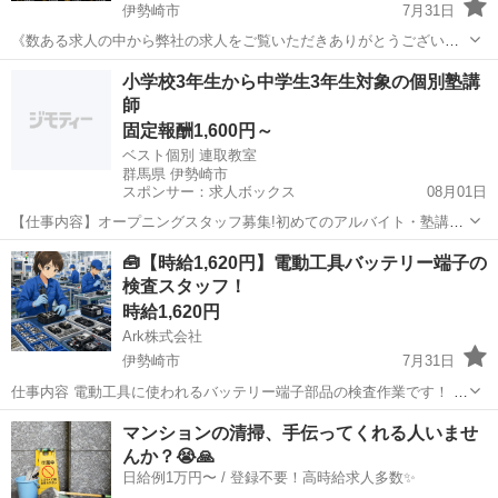
伊勢崎市
7月31日
《数ある求人の中から弊社の求人をご覧いただきありがとうございま
す!!》 全国に様々な求人を5万件以上取り扱っておりご希望条件やご状
群馬
伊勢崎市
工場
スタッフ
小学校3年生から中学生3年生対象の個別塾講
況に応じてマッチしそうな求人をご案内いたします!! 応募前に相談だ
師
けしてみたい方やどんな求...
固定報酬1,600円～
ベスト個別 連取教室
群馬県 伊勢崎市
スポンサー：求人ボックス
08月01日
【仕事内容】オープニングスタッフ募集!初めてのアルバイト・塾講師
未経験でもOK!安心の研修制度あり 髪色は黒でなくても大丈夫です! <
アルバイト・パート
🧰【時給1,620円】電動工具バッテリー端子の
髪型・服装規定あり> この求人は職業紹介事業者による紹介求人で
検査スタッフ！
す。 <職業紹介事業者> 会社名:...
時給1,620円
Ark株式会社
伊勢崎市
7月31日
仕事内容 電動工具に使われるバッテリー端子部品の検査作業です！ 端
子部分に曲がりやキズがないか、接続部分にズレがないかを確認しま
群馬
伊勢崎市
工場
時給
マンションの清掃、手伝ってくれる人いませ
す！ 一部、専用機器を使った通電チェックを行う工程もあります！ 小
んか？😭🙏
型部品が中心で、重...
日給例1万円〜 / 登録不要！高時給求人多数✨