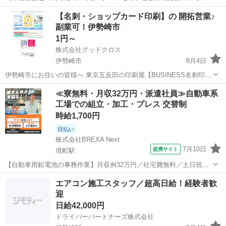
フ募集！ 土日祝休み（会社カレンダー有） 機械操作はボタンを押すだ
群馬
伊勢崎市
膳駅
工場
機械加工
【名刺・ショップカード印刷】の 開拓営業♪
けなので、製造業が初めての方も安心してスタートできます！ 雇用形
副業可！伊勢崎市
態:派...
1円～
株式会社グッドクロス
伊勢崎市
8月4日
伊勢崎市にお住いの皆様へ 東京五反田の印刷屋【BUSINESS名刺印刷
所】です。 Wワーク・副業として 企業や飲食店等の店舗に対して 名
群馬
伊勢崎市
営業
スタッフ
≪寮無料・月収32万円・派遣社員≫自動車系
刺印刷の開拓営業 を行っていただける方を募集しています。 今のあ...
工場での組立・加工・プレス 交替制
時給1,700円
日払い
株式会社BREXA Next
7月10日
提携サイト
境町駅
【自動車用鉛電池の事務作業】月収例32万円／社宅費無料／土日祝休
み！／20代～40代男性活躍中／社員食堂利用可！ 人気の工場のお仕事
群馬
伊勢崎市
境町駅
その他
エアコン施工スタッフ／超高日給！経験者歓
◇自動車用鉛電池の事務作業◇ バッテリー内部に入れる電極製造ライ
迎
ンでのお仕事になります...
日給42,000円
ドライバーパートナーズ株式会社