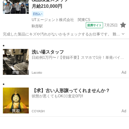
リです。 ほかにもこんなお仕事をご紹介！ ・製造 ・軽作業 ・ピッキ
月給210,000円
ング ・フォークリフト ・...
日払い
UTエージェント株式会社 関東CS
7月25日
提携サイト
駒形駅
完成した製品にキズや汚れがないかをチェックするお仕事です。 難し
い作業は少なく、コツコツと丁寧に作業することが好きな方にピッタ
群馬
伊勢崎市
駒形駅
仕分け
リです。 ほかにもこんなお仕事をご紹介！ ・製造 ・軽作業 ・ピッキ
ング ・フォークリフト ・...
洗い場スタッフ
日給例1万円〜 /【登録不要】スマホで1分！単発バイト
一括検索✨
Ad
Lacotto
【求】古い人形譲ってくれませんか？
状態が悪くてもOK🙆‍♀️査定0円‼️
Ad
COYASH