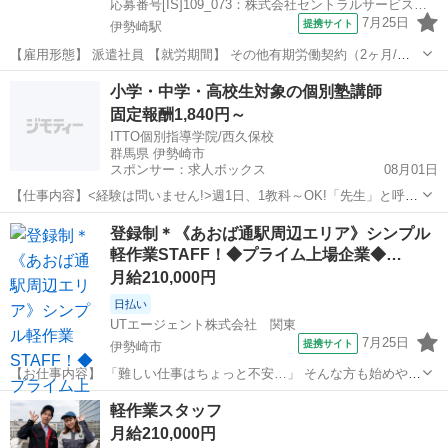
応募番号[IS]109_073：株式会社セントラルサービス 伊勢崎採用係
7月25日
提携サイト
伊勢崎駅
【雇用形態】 派遣社員 【就労期間】 その他有期労働契約（2ヶ月/更
新の可能性あり） ※状況により変動あり 【給与】 時給1150円 【勤務
群馬
伊勢崎市
伊勢崎駅
その他
小学・中学・高校生対象の個別塾講師
時間】 8：30～17：45（休憩75分） 実働8時間 【休日休暇】 土日...
固定報酬1,840円～
ITTO個別指導学院/西久保校
群馬県 伊勢崎市
スポンサー：求人ボックス
08月01日
【仕事内容】<経験は問いません!>週1日、1教科～OK!「先生」と呼ば
れる仕事、始めませんか? <服装> 原則スーツ着用(クールビズ制度導
アルバイト・パート
登録制＊《あおば通駅周辺エリア》シンプル
入)です。 詳しくは採用担当者にお問い合わせください。 この求人は
軽作業STAFF！◆プライム上場企業◆…
職業紹介事業者による紹介求...
月給210,000円
日払い
UTエージェント株式会社 関東
7月25日
提携サイト
伊勢崎市
【お仕事内容】 「難しい仕事はちょっと不安…」 そんな方も始めやす
いお仕事です！ 商品の仕分けや梱包、シール貼りなど、覚えやすいシ
群馬
伊勢崎市
仕分け
軽作業スタッフ
ンプル作業が中心。モクモクと作業するのが好きな方にもおすすめで
月給210,000円
す。 ほかにもこんなお仕事を...