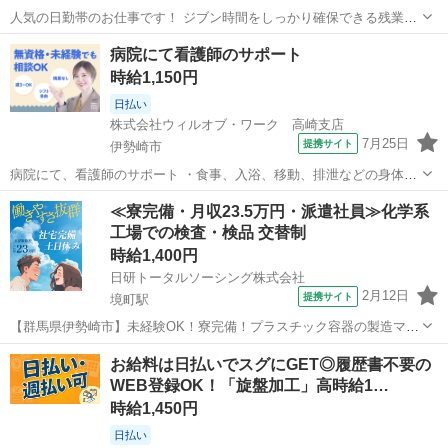
人気の日勤帯のお仕事です！ ジブン時間をしっかり確保できる残業基
本ナシWork！ ON/OFFをきっちり切り替えたい方にGOOD！ 若い世代
群馬
伊勢崎市
伊勢崎駅
仕分け
病院にて看護師のサポート
もカツヤク中！ 女性が多めの華やか職場です♪ うれしい土日祝休み♪
時給1,150円
花金を楽しんじゃ...
日払い
株式会社ウィルオブ・ワーク 高崎支店
7月25日
提携サイト
伊勢崎市
病院にて、看護師のサポート ・食事、入浴、移動、排泄などの身体介
助 ・病室のシーツ交換、清掃、環境整備 ・事務作業の補助業務 ・伝
群馬
伊勢崎市
その他
≪寮完備・月収23.5万円・派遣社員≫化学系
票やカルテの運搬 ・備品、器具の確認 など 「できるか不安・・・」
工場での検査・検品 交替制
「未経験者だけど大丈夫か...
時給1,400円
日研トータルソーシング株式会社
2月12日
提携サイト
境町駅
【群馬県伊勢崎市】未経験OK！寮完備！プラスチック容器の製造マシ
ンオペレーター《お仕事No.3A446-JS》 お仕事について 化粧品や食品
群馬
伊勢崎市
境町駅
その他
お給料は日払いでスグにGET◎履歴書不要の
等に使用されるプラスチック容器の製造です。原料（25kg）を台車を
WEB登録OK！「旋盤加工」高時給1…
使用して運搬およ...
時給1,450円
日払い