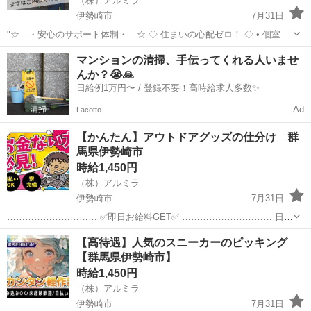
（株）アルミラ
伊勢崎市
7月31日
"☆…・安心のサポート体制・…☆ ◇ 住まいの心配ゼロ！ ◇ • 個室1R
完全無料！ • 即日入寮OK！など ◇ 所持金ゼロでもスタートできる！
群馬
伊勢崎市
工場
完全無料
マンションの清掃、手伝ってくれる人いませ
◇ • 食費・生活費のサポート • 移動費...
んか？😭🙏
日給例1万円〜 / 登録不要！高時給求人多数✨
Ad
Lacotto
【かんたん】アウトドアグッズの仕分け 群
馬県伊勢崎市
時給1,450円
（株）アルミラ
伊勢崎市
7月31日
………………………… ✅即日お給料GET✅ ………………………… 日払
い制度で 働いた分のお金は即GET可能⭕ 1日でも 早くお金が欲しい方
群馬
伊勢崎市
倉庫
時給
【高待遇】人気のスニーカーのピッキング
には 嬉しい制度ですよね！ もちろ...
【群馬県伊勢崎市】
時給1,450円
（株）アルミラ
伊勢崎市
7月31日