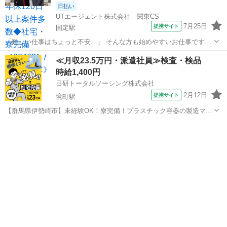
日払い
UTエージェント株式会社 関東CS
7月25日
提携サイト
国定駅
「難しい仕事はちょっと不安…」 そんな方も始めやすいお仕事です！
商品の仕分けや梱包、シール貼りなど、覚えやすいシンプル作業が中
群馬
伊勢崎市
国定駅
倉庫
≪月収23.5万円・派遣社員≫検査・検品
心。モクモクと作業するのが好きな方にもおすすめです。 ほかにもこ
時給1,400円
んなお仕事をご紹介！ ・製造...
日研トータルソーシング株式会社
2月12日
提携サイト
境町駅
【群馬県伊勢崎市】未経験OK！寮完備！プラスチック容器の製造マシ
ンオペレーター《お仕事No.3A446-JS》 お仕事について 化粧品や食品
群馬
伊勢崎市
境町駅
その他
等に使用されるプラスチック容器の製造です。原料（25kg）を台車を
使用して運搬およ...