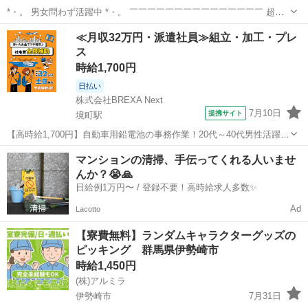
*・。 男女問わず活躍中 *・。 ￣￣￣￣￣￣￣￣￣￣￣￣￣￣￣ 超カ
ンタン作業のみなので 経験や資格は必要ナシ！ 活躍中のスタッフさん
群馬
伊勢崎市
倉庫
時給
≪月収32万円・派遣社員≫組立・加工・プレ
も約80％が未経験からのスタート♪ 初めてで不安な気持ちを ...
ス
時給1,700円
日払い
株式会社BREXA Next
7月10日
提携サイト
境町駅
【高時給1,700円】自動車用鉛電池の事務作業！20代～40代男性活躍中
★嬉しい土日祝休み！マイカー通勤OK＆無料駐車場あり★赴任旅費会
群馬
伊勢崎市
境町駅
その他
マンションの清掃、手伝ってくれる人いませ
社負担◎日払い可★社員食堂利用可！作業着無償貸与★《群馬県伊勢
んか？😭🙏
崎市》 人気の工場のお仕...
日給例1万円〜 / 登録不要！高時給求人多数✨
Ad
Lacotto
【寮費無料】ランダムキャラクターグッズの
ピッキング 群馬県伊勢崎市
時給1,450円
(株)アルミラ
伊勢崎市
7月31日