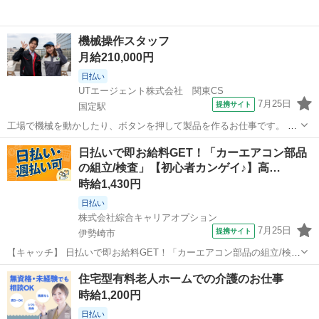
機械操作スタッフ
月給210,000円
日払い
UTエージェント株式会社 関東CS
7月25日
提携サイト
国定駅
工場で機械を動かしたり、ボタンを押して製品を作るお仕事です。 マ
ニュアル通りに進める作業が多く、未経験から始められる職場もたく
群馬
伊勢崎市
国定駅
工場
日払いで即お給料GET！「カーエアコン部品
さんあります。 ほかにもこんなお仕事をご紹介！ ・製造 ・軽作業 ・
の組立/検査」【初心者カンゲイ♪】高…
ピッキング ・フォークリフ...
時給1,430円
日払い
株式会社綜合キャリアオプション
7月25日
提携サイト
伊勢崎市
【キャッチ】 日払いで即お給料GET！「カーエアコン部品の組立/検
査」【初心者カンゲイ♪】高収入ワーク！残業月20H以上！高収入ゲッ
群馬
伊勢崎市
工場
住宅型有料老人ホームでの介護のお仕事
トの大チャンス☆高時給1430円！ 【コメント】 製造のお仕事をお探
時給1,200円
しの方必見！ 「経験...
日払い