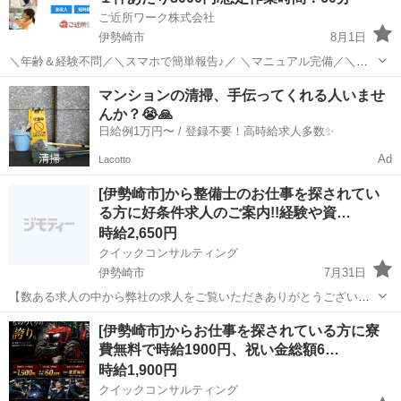
ご近所ワーク株式会社
伊勢崎市
8月1日
＼年齢＆経験不問／＼スマホで簡単報告♪／ ＼マニュアル完備／＼ス
キマ時間のお小遣い稼ぎにぴったり／ ※業務委託なので履歴書不要で
群馬
伊勢崎市
その他
1件
マンションの清掃、手伝ってくれる人いませ
す。 指定店舗の接客を受ける覆面調査のお仕事のお仕事です♪ 指定店
んか？😭🙏
舗へ訪問する覆面調査・報告...
日給例1万円〜 / 登録不要！高時給求人多数✨
Ad
Lacotto
[伊勢崎市]から整備士のお仕事を探されてい
る方に好条件求人のご案内!!経験や資…
時給2,650円
クイックコンサルティング
伊勢崎市
7月31日
【数ある求人の中から弊社の求人をご覧いただきありがとうございま
す!!】 全国に様々な求人を5万件以上取り扱っておりご希望条件やご状
群馬
伊勢崎市
工場
スタッフ
[伊勢崎市]からお仕事を探されている方に寮
況に応じてマッチしそうな求人をご案内いたします!! 応募前に相談だ
費無料で時給1900円、祝い金総額6…
けしてみたい方やどんな求...
時給1,900円
クイックコンサルティング