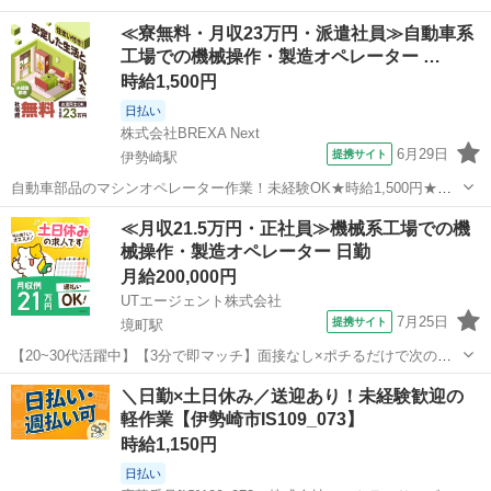
≪寮無料・月収23万円・派遣社員≫自動車系
工場での機械操作・製造オペレーター …
時給1,500円
日払い
株式会社BREXA Next
6月29日
提携サイト
伊勢崎駅
自動車部品のマシンオペレーター作業！未経験OK★時給1,500円★正
社員登用制度あり◎備品付きワンルーム寮完備★年間休日174日！日払
群馬
伊勢崎市
伊勢崎駅
その他
≪月収21.5万円・正社員≫機械系工場での機
い制度あり！マイカー通勤OK＆無料駐車場あり◎作業着無償貸与
械操作・製造オペレーター 日勤
★《群馬県伊勢崎市》 人気の...
月給200,000円
UTエージェント株式会社
7月25日
提携サイト
境町駅
【20~30代活躍中】【3分で即マッチ】面接なし×ポチるだけで次の仕
事に出会える！【日勤＆土日休み】機械メンテナンスの補助のお仕事♪
群馬
伊勢崎市
境町駅
その他
＼日勤×土日休み／送迎あり！未経験歓迎の
未経験歓迎◎残業少なめ☆定着率良好な職場！《Jbdm1-AC》 詳細情
軽作業【伊勢崎市IS109_073】
報 ◇金属加工処理設...
時給1,150円
日払い