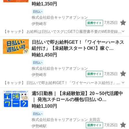
時給1,350円
日払い
株式会社綜合キャリアオプション
7月25日
提携サイト
伊勢崎市
【キャッチ】 お給料は日払いでスグにGET◎履歴書不要のWEB登録
OK！「商品の梱包/仕上げ」高時給1350円！伊勢崎周辺！20代～40代
群馬
伊勢崎市
工場
日払いで即お給料GET！「ワイヤーハーネス
のスタッフが多数活躍中★ 【コメント】 弊社なら事前の職場見学が多
組付け」【未経験スタートOK!】稼ぐ…
数！お仕事安心スタ...
時給1,450円
日払い
株式会社綜合キャリアオプション
7月25日
提携サイト
伊勢崎市
【キャッチ】 日払いで即お給料GET！「ワイヤーハーネス組付け」
【未経験スタートOK!】稼ぐ優先・高収入Work☆残業でたっぷり稼ぐ!
群馬
伊勢崎市
工場
週5日勤務｜【未経験歓迎】20～50代活躍中
高時給1450円！ 【コメント】 ＼大手人材派遣会社で働きませんか♪／
｜ 発泡スチロールの梱包/日払いO…
「新しい職場は...
時給1,100円
日払い
株式会社綜合キャリアオプション 太田店
7月25日
提携サイト
伊勢崎駅