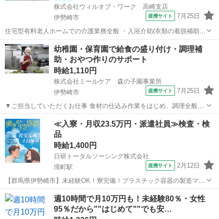
株式会社ウィルオブ・ワーク 高崎支店
7月25日
提携サイト
伊勢崎市
住宅型有料老人ホームでの介護業務全般 ・入浴介助(衣類の着脱補助、
洗髪、洗顔、体洗い補助など) ・食事介助(食事摂取のサポート、声掛
群馬
伊勢崎市
その他
幼稚園・保育園で給食の盛り付け・調理補
け、見守り、配膳など) ・排泄介助(トイレへの誘導、見守り、おむつ
助・おやつ作りのサポート
交換など) ・環境整備(居...
時給1,110円
株式会社ミールケア 森の子園事業所
7月25日
提携サイト
伊勢崎市
▼ご担当していただくお仕事 食材の仕込み作業をはじめ、調理全般・
味付け・盛り付けなどをお願いします◎ 最初は野菜のカット・食器の
群馬
伊勢崎市
ファーストフード
≪入寮・月収23.5万円・派遣社員≫検査・検
準備など簡単な作業からスタート◎ 先輩スタッフのお手伝いをしなが
品
ら、職場の雰囲気やお仕事の流れ...
時給1,400円
日研トータルソーシング株式会社
2月12日
提携サイト
境町駅
【群馬県伊勢崎市】未経験OK！寮完備！プラスチック容器の製造マシ
ンオペレーター《お仕事No.3A446-JS》 お仕事について 化粧品や食品
群馬
伊勢崎市
境町駅
その他
週10時間で月10万円も！未経験80％・女性
等に使用されるプラスチック容器の製造です。原料（25kg）を台車を
95％だから""はじめて""でも安…
使用して運搬およ...