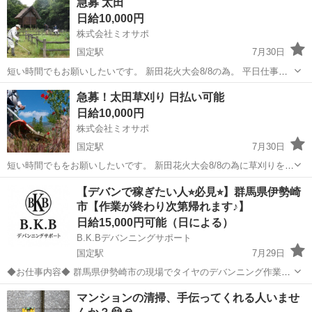
急募 太田
社負担◎日払い可★社員食堂利用可！作業着無償貸与★《群馬県伊勢
日給10,000円
崎市》 人気の工場のお仕...
株式会社ミオサポ
国定駅
7月30日
短い時間でもお願いしたいです。 新田花火大会8/8の為。 平日仕事帰
りの 15時〜4時間 16時〜3時間 17時〜2時間 18時〜1時間 最低1時間か
群馬
伊勢崎市
国定駅
その他
手数料
急募！太田草刈り 日払い可能
ら草刈り作業していただける方を募集しています。 日本人の方（1250
日給10,000円
円...
株式会社ミオサポ
国定駅
7月30日
短い時間でもをお願いしたいです。 新田花火大会8/8の為に草刈りをし
ています。 平日仕事帰りの 15時〜4時間 16時〜3時間 17時〜2時間 18
群馬
伊勢崎市
国定駅
その他
手数料
【デバンで稼ぎたい人⭐︎必見⭐︎】群馬県伊勢崎
時〜1時間 最低1時間から草刈り作業していただける方を募集していま
市【作業が終わり次第帰れます♪】
す。 ...
日給15,000円可能（日による）
B.K.Bデバンニングサポート
国定駅
7月29日
◆お仕事内容◆ 群馬県伊勢崎市の現場でタイヤのデバンニング作業を
していただきます！ 海上コンテナ内に積まれたタイヤを専用のラック
群馬
伊勢崎市
国定駅
物流
デバン
マンションの清掃、手伝ってくれる人いませ
に積んでいただきます。 1コンテナ2〜3名での作業になります。 デバ