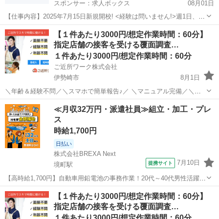
スポンサー：求人ボックス
08月01日
【仕事内容】2025年7月15日新規開校! <経験は問いません!>週1日、1
教科～OK!「先生」と呼ばれる仕事、始めませんか? <服装> 原則スー
アルバイト・パート
【１件あたり3000円/想定作業時間：60分】
ツ着用(クールビズ制度導入)です。 詳しくは採用担当者にお問い合わ
指定店舗の接客を受ける覆面調査…
せください。 この...
１件あたり3000円/想定作業時間：60分
ご近所ワーク株式会社
伊勢崎市
8月1日
＼年齢＆経験不問／＼スマホで簡単報告♪／ ＼マニュアル完備／＼ス
キマ時間のお小遣い稼ぎにぴったり／ ※業務委託なので履歴書不要で
群馬
伊勢崎市
その他
1件
≪月収32万円・派遣社員≫組立・加工・プレ
す。 指定店舗の接客を受ける覆面調査のお仕事のお仕事です♪ 指定店
ス
舗へ訪問する覆面調査・報告...
時給1,700円
日払い
株式会社BREXA Next
7月10日
提携サイト
境町駅
【高時給1,700円】自動車用鉛電池の事務作業！20代～40代男性活躍中
★嬉しい土日祝休み！マイカー通勤OK＆無料駐車場あり★赴任旅費会
群馬
伊勢崎市
境町駅
その他
【１件あたり3000円/想定作業時間：60分】
社負担◎日払い可★社員食堂利用可！作業着無償貸与★《群馬県伊勢
指定店舗の接客を受ける覆面調査…
崎市》 人気の工場のお仕...
１件あたり3000円/想定作業時間：60分