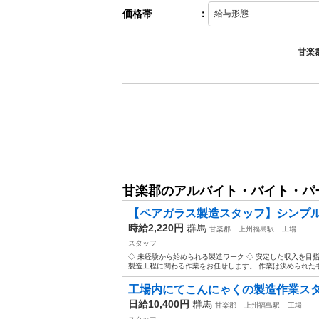
価格帯
：
甘楽
甘楽郡のアルバイト・バイト・パ
【ペアガラス製造スタッフ】シンプル
時給2,220円
群馬
甘楽郡
上州福島駅
工場
スタッフ
◇ 未経験から始められる製造ワーク ◇ 安定した収入を目
製造工程に関わる作業をお任せします。 作業は決められた手
工場内にてこんにゃくの製造作業スタッ
日給10,400円
群馬
甘楽郡
上州福島駅
工場