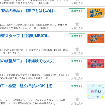
手人材派遣会社で働きませんか♪／ 「新しい職...
お気に入り
製品の検品」【誰でもはじめは...
提携サイト
検品」【誰でもはじめは初心者♪】残業は基本的にナシ♪女性スタ
材派遣会社で働きませんか♪／ 「新しい職場は...
お気に入り
スタッフ【甘楽町MB070...
提携サイト
3ヶ月/更新の可能性あり） ※状況により変動あり 【給与】 時給
00～12：50、1...
お気に入り
の旋盤加工」【未経験でも大丈...
提携サイト
加工」【未経験でも大丈夫☆】残業でたっぷり稼ぐ!アナタらしく♪
富★未経験で働いてみたい方も大歓迎！ 「未...
お気に入り
・検査・組立/日払いOK【初...
提携サイト
ペレーター、 NC旋盤マシニング・ノギスマイクロメーター検査、
品、 エンジン部品(手のひらぐらいの歯車みたいな...
お気に入り