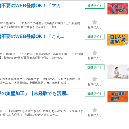
要のWEB登録OK！「マカ...
提携サイト
WEB登録OK！「マカロニの運搬」高時給1250円！上州新屋周
大手人材派遣会社で働きませんか♪／ 「新し...
お気に入り
要のWEB登録OK！「こん...
提携サイト
WEB登録OK！「こんにゃく製品の検品」高時給1180円！上州福
】 製造のお仕事が豊富★未経験で働いてみたい...
お気に入り
提携サイト
遣での医療事務スタッフ募集です。 窓口対応、レセプト作成、会
がある、上信電鉄線 上州福島駅チカ。無料駐車場...
お気に入り
の旋盤加工」【未経験でも活躍...
提携サイト
盤加工」【未経験でも活躍できる!】残業もあるのでガッツリ稼げま
をお探しの方必見！ 「経験ないけど大丈夫か...
お気に入り