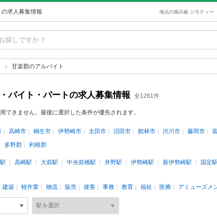
トの求人募集情報
地元の掲示板 ジモティー
ト
甘楽郡のアルバイト
ト・バイト・パートの求人募集情報
全1261件
用できません。最後に選択した条件が優先されます。
市
高崎市
桐生市
伊勢崎市
太田市
沼田市
館林市
渋川市
藤岡市
多野郡
利根郡
駅
高崎駅
大前駅
中央前橋駅
井野駅
伊勢崎駅
新伊勢崎駅
国定
建築
軽作業
物流
販売
接客
事務
教育
福祉
医療
アミューズメ