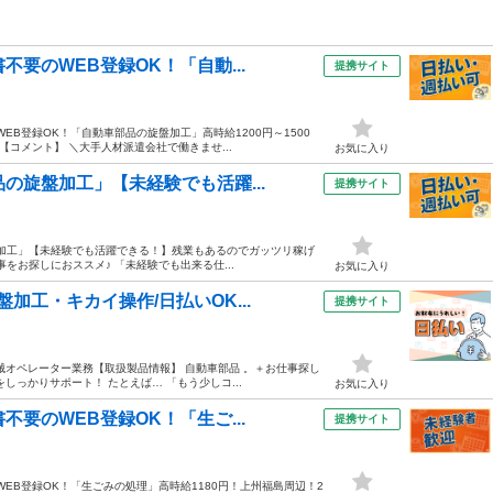
要のWEB登録OK！「自動...
提携サイト
EB登録OK！「自動車部品の旋盤加工」高時給1200円～1500
【コメント】 ＼大手人材派遣会社で働きませ...
お気に入り
の旋盤加工」【未経験でも活躍...
提携サイト
盤加工」【未経験でも活躍できる！】残業もあるのでガッツリ稼げ
事をお探しにおススメ♪ 「未経験でも出来る仕...
お気に入り
加工・キカイ操作/日払いOK...
提携サイト
機械オペレーター業務【取扱製品情報】 自動車部品 。＋お仕事探し
っかりサポート！ たとえば… 「もう少しコ...
お気に入り
要のWEB登録OK！「生ご...
提携サイト
EB登録OK！「生ごみの処理」高時給1180円！上州福島周辺！2