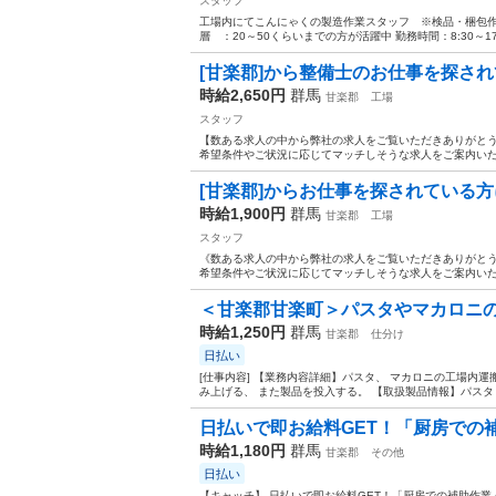
スタッフ
工場内にてこんにゃくの製造作業スタッフ ※検品・梱包作
層 ：20～50くらいまでの方が活躍中 勤務時間：8:30～17:
[甘楽郡]から整備士のお仕事を探され
時給2,650円
群馬
甘楽郡
工場
スタッフ
【数ある求人の中から弊社の求人をご覧いただきありがとうご
希望条件やご状況に応じてマッチしそうな求人をご案内いたしま
[甘楽郡]からお仕事を探されている方に
時給1,900円
群馬
甘楽郡
工場
スタッフ
《数ある求人の中から弊社の求人をご覧いただきありがとうご
希望条件やご状況に応じてマッチしそうな求人をご案内いたしま
＜甘楽郡甘楽町＞パスタやマカロニの運
時給1,250円
群馬
甘楽郡
仕分け
日払い
[仕事内容] 【業務内容詳細】パスタ、 マカロニの工場内
み上げる、 また製品を投入する。 【取扱製品情報】パスタ・
日払いで即お給料GET！「厨房での補
時給1,180円
群馬
甘楽郡
その他
日払い
【キャッチ】 日払いで即お給料GET！「厨房での補助作