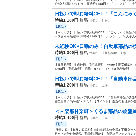
♪社会人経験をつもう！高時給1180円！ 【コメント】 ＼大
日払いで即お給料GET！「こんにゃく
時給1,180円
群馬
甘楽郡
仕分け
日払い
【キャッチ】 日払いで即お給料GET！「こんにゃく製品の
ッフさんも活躍中♪高時給1180円！ 【コメント】 ＼大手人
未経験OK×日勤のみ！自動車部品の検査
時給1,300円
群馬
甘楽郡
上州新屋駅
工場
日払い
【雇用形態】 派遣社員 【就労期間】 その他有期労働契約（
1300円 【勤務時間】 日勤 8：00～17：00 休憩時間 12：
日払いで即お給料GET！「自動車部品
時給1,200円
群馬
甘楽郡
工場
日払い
【キャッチ】 日払いで即お給料GET！「自動車部品の旋盤
髪型自由☆高時給1200円！ 【コメント】 製造のお仕事が豊
＜甘楽郡甘楽町＞くるま部品の旋盤加工
時給1,450円
群馬
甘楽郡
工場
日払い
[仕事内容] 【業務内容詳細】自動車部品の金属加工機会オ
組立その他付随業務【取扱製品情報】自動車用ステアリング部