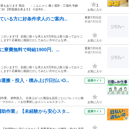
1
業もあります 商品 ：こんにゃく 働く場所：工場内 年齢
30 【即面接出来ます】 ※定年6...
お気に入り
更新7月31日
ている方に好条件求人のご案内...
作成7月31日
ざいます!!】 全国に様々な求人を5万件以上取り扱っておりご
す!! 応募前に相談だけしてみたい方やどんな求...
お気に入り
更新7月31日
寮費無料で時給1900円、...
作成7月31日
ざいます!!》 全国に様々な求人を5万件以上取り扱っておりご
す!! 応募前に相談だけしてみたい方やどんな求...
お気に入り
搬・投入・積み上げ/日払いO...
提携サイト
運搬作業、 材料投入。 出来上がった製品を品目ごとにパレットに積
マカロニ 。＋お仕事探しはコンシェルスタッフ...
お気に入り
助作業」【未経験から安心スタ...
提携サイト
業」【未経験から安心スタート♪】残業基本ナシで趣味・遊びも充実