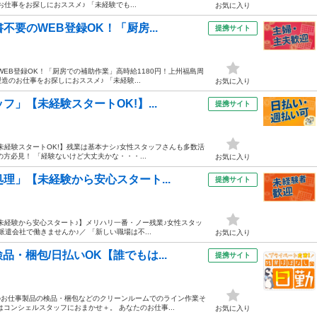
仕事をお探しにおススメ♪ 「未経験でも...
お気に入り
要のWEB登録OK！「厨房...
提携サイト
WEB登録OK！「厨房での補助作業」高時給1180円！上州福島周
造のお仕事をお探しにおススメ♪ 「未経験...
お気に入り
」【未経験スタートOK!】...
提携サイト
未経験スタートOK!】残業は基本ナシ♪女性スタッフさんも多数活
の方必見！ 「経験ないけど大丈夫かな・・・...
お気に入り
理」【未経験から安心スタート...
提携サイト
未経験から安心スタート♪】メリハリ一番・ノー残業♪女性スタッ
派遣会社で働きませんか♪／ 「新しい職場は不...
お気に入り
・梱包/日払いOK【誰でもは...
提携サイト
でのお仕事製品の検品・梱包などのクリーンルームでのライン作業そ
コンシェルスタッフにおまかせ＋。 あなたのお仕事...
お気に入り