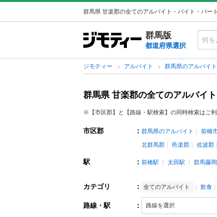
群馬県 甘楽郡の全てのアルバイト・バイト・パー
群馬版
都道府県選択
ジモティー
アルバイト
群馬県のアルバイ
群馬県 甘楽郡の全てのアルバイ
※【市区郡】と【路線・駅検索】の同時検索はご利
市区郡
：
群馬県のアルバイト
前橋
北群馬郡
邑楽郡
佐波郡
駅
：
前橋駅
太田駅
群馬藤岡
カテゴリ
：
全てのアルバイト
飲食
路線・駅
：