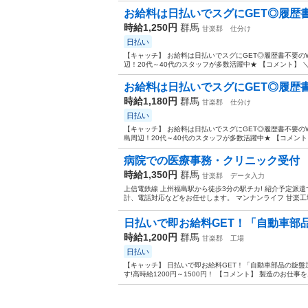
お給料は日払いでスグにGET◎履歴書不
時給1,250円
群馬
甘楽郡
仕分け
日払い
【キャッチ】 お給料は日払いでスグにGET◎履歴書不要の
辺！20代～40代のスタッフが多数活躍中★ 【コメント】 ＼
お給料は日払いでスグにGET◎履歴書不
時給1,180円
群馬
甘楽郡
仕分け
日払い
【キャッチ】 お給料は日払いでスグにGET◎履歴書不要の
島周辺！20代～40代のスタッフが多数活躍中★ 【コメント
病院での医療事務・クリニック受付
時給1,350円
群馬
甘楽郡
データ入力
上信電鉄線 上州福島駅から徒歩3分の駅チカ! 紹介予定派
計、電話対応などをお任せします。 マンナンライフ 甘楽工場
日払いで即お給料GET！「自動車部品
時給1,200円
群馬
甘楽郡
工場
日払い
【キャッチ】 日払いで即お給料GET！「自動車部品の旋
す!高時給1200円～1500円！ 【コメント】 製造のお仕事