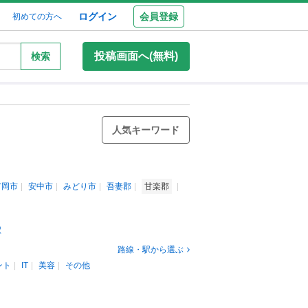
ログイン
会員登録
初めての方へ
投稿画面へ(無料)
検索
人気キーワード
富岡市
安中市
みどり市
吾妻郡
甘楽郡
駅
路線・駅から選ぶ
ント
IT
美容
その他