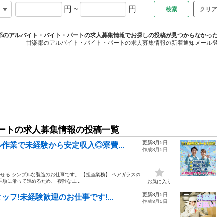
円
~
円
クリア
郡のアルバイト・バイト・パートの求人募集情報でお探しの投稿が見つからなかっ
甘楽郡のアルバイト・バイト・パートの求人募集情報の新着通知メール
ートの求人募集情報の投稿一覧
更新8月5日
作業で未経験から安定収入◎寮費...
作成8月5日
指せる シンプルな製造のお仕事です。 【担当業務】 ペアガラスの
順に沿って進めるため、 複雑な工...
お気に入り
更新8月5日
フ!未経験歓迎のお仕事です!...
作成8月5日