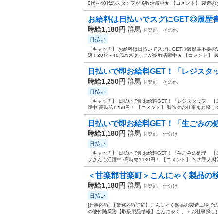
0代～40代のスタッフが多数活躍中★ 【コメント】 製造のお
お給料は日払いでスグにGET◎履歴書不
時給1,180円
群馬
甘楽郡
その他
日払い
【キャッチ】 お給料は日払いでスグにGET◎履歴書不要の
辺！20代～40代のスタッフが多数活躍中★ 【コメント】 製
日払いで即お給料GET！「レジスタッフ
時給1,250円
群馬
甘楽郡
その他
日払い
【キャッチ】 日払いで即お給料GET！「レジスタッフ」【
躍中!高時給1250円！ 【コメント】 製造のお仕事をお探し
日払いで即お給料GET！「生ごみの処
時給1,180円
群馬
甘楽郡
仕分け
日払い
【キャッチ】 日払いで即お給料GET！「生ごみの処理」【
フさんも活躍中♪高時給1180円！ 【コメント】 ＼大手人材
＜甘楽郡甘楽町＞こんにゃく製品の検品
時給1,180円
群馬
甘楽郡
仕分け
日払い
[仕事内容] 【業務内容詳細】こんにゃく製品の製造工場
の他付随業務【取扱製品情報】こんにゃく 。＋お仕事探しは