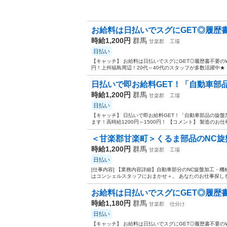
お給料は日払いでスグにGET◎履歴書不
時給1,200円
群馬
甘楽郡
工場
日払い
【キャッチ】 お給料は日払いでスグにGET◎履歴書不要のW
円！上州福島周辺！20代～40代のスタッフが多数活躍中★ 
日払いで即お給料GET！「自動車部品
時給1,200円
群馬
甘楽郡
工場
日払い
【キャッチ】 日払いで即お給料GET！「自動車部品の旋
ます！高時給1200円～1500円！ 【コメント】 製造のお仕
＜甘楽郡甘楽町＞くるま部品のNC旋盤
時給1,200円
群馬
甘楽郡
工場
日払い
[仕事内容] 【業務内容詳細】自動車部分のNC旋盤加工・
はコンシェルスタッフにおまかせ＋。 あなたのお仕事探しをし
お給料は日払いでスグにGET◎履歴書不
時給1,180円
群馬
甘楽郡
仕分け
日払い
【キャッチ】 お給料は日払いでスグにGET◎履歴書不要のW