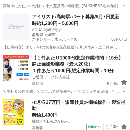
高崎市にお住いの皆様へ 東京五反田の印刷屋【BUSINESS名刺印刷
所】です。 Wワーク・副業として 企業や飲食店等の店舗に対して 名
群馬
高崎市
営業
スタッフ
アイリスト/高崎駅/パート募集/8月7日更新
刺印刷の開拓営業 を行っていただける方を募集しています。 今のあ
時給1,200円～5,000円
な...
AGUA 高崎 2号店
群馬県 高崎市
スポンサー：求人ボックス
08月07日
【仕事内容】エリアN1の集客数&最高値給与 月10休み・土日休み
OK・連休OK <募集職種> アイリスト <仕事内容> 施術内容 ・アイブ
アルバイト・パート
【１件あたり1000円/想定作業時間：10分】
ロウスタイリング ・ブロウラミネーション ・まつげパーマ ・まつげ
静止画撮影業務（最大20枚）
エクステ サロン内業務 ・...
１件あたり1000円/想定作業時間：10分
ご近所ワーク株式会社
高崎市
8月4日
＼年齢＆経験不問／＼スマホで簡単報告♪／ ＼マニュアル完備／＼ス
キマ時間のお小遣い稼ぎにぴったり／ ※業務委託なので履歴書不要で
群馬
高崎市
その他
≪月収27万円・派遣社員≫機械操作・製造補
す。 静止画撮影業務（最大20枚）のお仕事です♪ 指定の住所へ訪問
助
し、受注者のスマートフォン...
時給1,400円
株式会社BREXA Next
7月10日
提携サイト
高崎駅