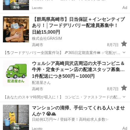
Ad
Lacotto
【群馬県高崎市】日当保証＋インセンティブ
あり！│フードデリバリー配達員募集中！
日給15,000円
株式会社GRASIM
高崎市
8月7日
【🌎フードデリバリー全国案件🚀】 🍕365日定期直案件🍔 ✅宅配が嫌
いな方必見✅ 稼働開始は７月２０日〜🫡 全４７都道府県展開💫 なん
群馬
高崎市
ドライバー
1件
ウェルシア高崎貝沢店周辺の大手コンビニ＆
と‼️ 日給保証➕件建という安心売上システム🔥 日当換算で30,...
牛丼・定食チェーン店の配達スタッフ募集…
1件配送につき500円～1000円
配達屋さん
高崎市
8月7日
【あなたのスキマ時間が収入に！】 コンビニ・ファストフードの配達
バイト、始めませんか？ アプリで空いた時間にサクッと配達！ 配達す
群馬
高崎市
配送
スタッフ
マンションの清掃、手伝ってくれる人いませ
るかどうかは、オファーを見てその場で自由に決められます♪
んか？😭🙏
―――――――――― ...
日給例1万円〜 / 登録不要！高時給求人多数✨
Ad
Lacotto