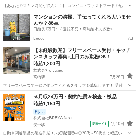
【あなたのスキマ時間が収入に！】 コンビニ・ファストフードの配達
バイト、始めませんか？ アプリで空いた時間にサクッと配達！ 配達す
群馬
高崎市
配送
スタッフ
マンションの清掃、手伝ってくれる人いませ
るかどうかは、オファーを見てその場で自由に決められます♪
んか？😭🙏
―――――――――― ...
日給例1万円〜 / 登録不要！高時給求人多数✨
Ad
Lacotto
【未経験歓迎】フリースペース受付・キッチ
ンスタッフ募集♪土日のみ勤務OK！
時給1,200円
株式会社c.cubed
高崎駅
7月28日
フリースペースで一緒に働いてくれるスタッフを募集します！ 受付や
レジ、ハンバーガー・ドーナツの簡単な調理など、店舗運営のお仕事
群馬
高崎市
高崎駅
飲食
スタッフ
≪月収24万円・契約社員≫検査・検品
です。調理はマニュアルがあるので、未経験の方でも安心して始めら
時給1,150円
れます♪ 【仕事内容】 ...
日払い
株式会社BREXA Next
7月10日
提携サイト
安中駅
自動車関連製品の製造作業！未経験活躍中◎20代～50代まで幅広い年