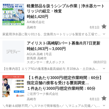
業OK！ 工場未経験でもご安心ください！！ 先輩スタッフがイチから
群馬
高崎市
工場
スタッフ
軽量部品を扱うシンプル作業｜浄水器カート
丁寧にサポート！ 未経験からスタートした方も多数活躍しています
リッジの組立・検査
☆...
時給1,420円
ArK株式会社
高崎市
8月1日
家庭用浄水器に取り付ける、交換用カートリッジを製造する工場で
す。 軽いプラスチック部品が中心で、工場勤務が初めての方にも始め
群馬
高崎市
工場
無料
アイリスト/高崎駅/パート募集/8月7日更新
やすい仕事内容です。 仕事内容 ・プラスチックケースに部品を入れる
時給1,063円～3,000円
・フィルター...
AGUA 高崎 1号店
群馬県 高崎市
スポンサー：求人ボックス
08月07日
【仕事内容】エリアN1の集客数&最高値給与 月10休み・土日休み
OK・連休OK <募集職種> アイリスト <仕事内容> 施術内容 ・アイブ
アルバイト・パート
【１件あたり3000円/想定作業時間：60分】
ロウスタイリング ・ブロウラミネーション ・まつげパーマ ・まつげ
指定店舗の接客を受ける覆面調査…
エクステ サロン内業務 ・...
１件あたり3000円/想定作業時間：60分
ご近所ワーク株式会社
高崎市
8月1日
＼年齢＆経験不問／＼スマホで簡単報告♪／ ＼マニュアル完備／＼ス