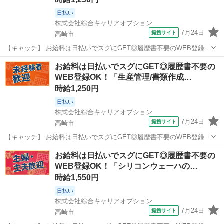
日払い
株式会社綜合キャリアオプション
7月24日
提携サイト
高崎市
【キャッチ】 お給料は日払いでスグにGET◎履歴書不要のWEB登録
OK！「ポスターの発送補助」高時給1250円！群馬県高崎市周辺！20代
群馬
高崎市
仕分け
お給料は日払いでスグにGET◎履歴書不要の
～40代のスタッフが多数活躍中★ 【コメント】 製造のお仕事をお探し
WEB登録OK！「生産管理/書類作成…
の方必見！ 「経...
時給1,250円
日払い
株式会社綜合キャリアオプション
7月24日
提携サイト
高崎市
【キャッチ】 お給料は日払いでスグにGET◎履歴書不要のWEB登録
OK！「生産管理/書類作成」高時給1250円！群馬県高崎市周辺！20代
群馬
高崎市
一般事務
お給料は日払いでスグにGET◎履歴書不要の
～40代のスタッフが多数活躍中★ 【コメント】 ＼大手人材派遣会社で
WEB登録OK！「シリコンウェーハの…
働きませんか♪／ ...
時給1,550円
日払い
株式会社綜合キャリアオプション
7月24日
提携サイト
高崎市