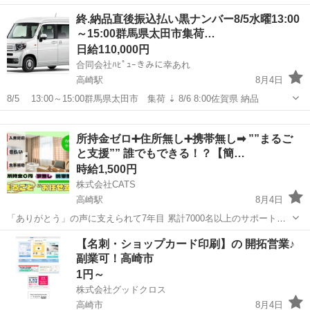
OK★年間休日188日★自社正社員登用制度あり！マイカー通勤可！1食
群馬
高崎市
高崎駅
その他
終.納品直後振込払い黒ナンバー8/5水曜13:00
200円～格安食堂あり！作業着無償貸与◎《群馬県高崎市》 人気の工
～15:00群馬県太田市集荷…
場のお仕事 ◇半導体製品...
日給110,000円
合同会社ﾊﾋﾟｭｰきみに幸あれ
高崎駅
8月4日
8/5 13:00～15:00群馬県太田市 集荷 ⇣ 8/6 8:00佐賀県 納品
群馬
高崎市
高崎駅
ドライバー
所持金ゼロ➕住所無し➕携帯無し➡︎ ””まるご
と支援”” 誰でもできる！？【簡…
時給1,500円
株式会社CATS
高崎駅
8月4日
「ありがとう」の声に支えられて7年目 累計7000名以上のサポート実
績が確かな信頼の証です🍀 ----------------------------------------- ↓↓↓転職のた
群馬
高崎市
高崎駅
仕分け
ライン
【名刺・ショップカード印刷】の 開拓営業♪
めに支援が必要な方はお問い...
副業可！高崎市
1円～
株式会社グッドクロス
高崎市
8月4日