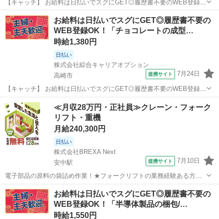
【キャッチ】 お給料は日払いでスグにGET◎履歴書不要のWEB登録
OK！「シリコンウェーハの研磨補助」高時給1550円！群馬県高崎市周
群馬
高崎市
工場
お給料は日払いでスグにGET◎履歴書不要の
辺！20代～40代のスタッフが多数活躍中★ 【コメント】 弊社なら事
WEB登録OK！「チョコレートの成型…
前の職場見学が多数！...
時給1,380円
日払い
株式会社綜合キャリアオプション
7月24日
提携サイト
高崎市
【キャッチ】 お給料は日払いでスグにGET◎履歴書不要のWEB登録
OK！「チョコレートの成型」高時給1380円！倉賀野周辺！20代～40
群馬
高崎市
工場
≪月収28万円・正社員≫クレーン・フォーク
代のスタッフが多数活躍中★ 【コメント】 製造のお仕事をお探しの方
リフト・重機
必見！ 「経験ない...
月給240,300円
日払い
株式会社BREXA Next
7月10日
提携サイト
安中駅
電子部品の原料の袋詰め作業！★フォークリフトの業務経験ある方大
活躍中★20代～50代の男性活躍中★備品付きの寮完備！社員食堂あ
群馬
高崎市
安中駅
その他
お給料は日払いでスグにGET◎履歴書不要の
り！残業少なめ！日払いok！マイカー通勤OK＆駐車場完備！作業着無
WEB登録OK！「半導体製品の梱包/…
償貸与◎《群馬県高崎市》 人気...
時給1,550円