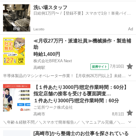
キマ時間のお小遣い稼ぎにぴったり／ ※業務委託なので履歴書不要で
群馬
高崎市
その他
1件
洗い場スタッフ
す。 指定店舗の接客を受ける覆面調査のお仕事のお仕事です♪ 指定店
日給例1万円〜 /【登録不要】スマホで1分！単発バイト
舗へ訪問する覆面調査・報告...
一括検索✨
Ad
Lacotto
≪月収27万円・派遣社員≫機械操作・製造補
助
時給1,400円
株式会社BREXA Next
7月10日
提携サイト
高崎駅
半導体製品のマシンオペレーター作業！【月収例26万円以上】未経験
OK★年間休日188日★自社正社員登用制度あり！マイカー通勤可！1食
群馬
高崎市
高崎駅
その他
【１件あたり3000円/想定作業時間：60分】
200円～格安食堂あり！作業着無償貸与◎《群馬県高崎市》 人気の工
指定店舗の接客を受ける覆面調査…
場のお仕事 ◇半導体製品...
１件あたり3000円/想定作業時間：60分
ご近所ワーク株式会社
高崎市
8月1日
＼年齢＆経験不問／＼スマホで簡単報告♪／ ＼マニュアル完備／＼ス
キマ時間のお小遣い稼ぎにぴったり／ ※業務委託なので履歴書不要で
群馬
高崎市
その他
1件
[高崎市]から整備士のお仕事を探されている
す。 指定店舗の接客を受ける覆面調査のお仕事のお仕事です♪ 指定店