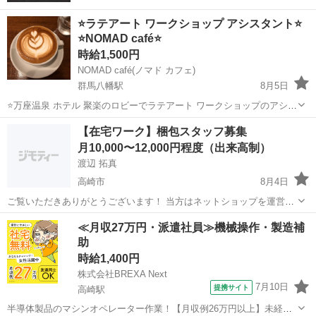
⭐️ラテアート ワークショップ アシスタント⭐️
⭐️NOMAD café⭐️
時給1,500円
NOMAD café(ノマド カフェ)
群馬八幡駅
8月5日
⭐️万座温泉 ホテル 聚楽のロビーでラテアート ワークショップのアシス
タントのお仕事です⭐️ ⭐️詳細はお電話でお問い合わせください。 phone
群馬
高崎市
群馬八幡駅
その他
ラテアート
【在宅ワーク】梱包スタッフ募集
090-4452-3298
月10,000〜12,000円程度（出来高制）
渡辺 拓真
高崎市
8月4日
ご覧いただきありがとうございます！ 当方はネットショップを運営し
ており、この度の事業拡大に伴い「検品・梱包」をお手伝いいただけ
群馬
高崎市
軽作業
スタッフ
≪月収27万円・派遣社員≫機械操作・製造補
るスタッフを探しております。 【こんな方におすすめ】 ・在宅で副業
助
がしたい ・時間に縛...
時給1,400円
株式会社BREXA Next
7月10日
提携サイト
高崎駅
半導体製品のマシンオペレーター作業！【月収例26万円以上】未経験