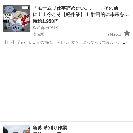
齢の男女活躍中★カップル・友達同士の応募＆同シフトOK！年間休日
群馬
高崎市
安中駅
その他
「モームリ仕事辞めたい。。。」その前
122日★社会保険完備◎格安食堂利用可★日払い制度あり！作業着無償
に！！今こそ【軽作業】！ 計画的に未来を
貸与◎《群馬県高崎市》 人...
考…
時給1,950円
株式会社CATS
高崎駅
7月26日
【PR】 辞めたい…その前に、ちょっと立ち止まって考えてみよう。
でも「もう限界」「辞めたい」って感じていませんか？ 実は―― 今の
群馬
高崎市
高崎駅
仕分け
時給
仕事を辞めた後って、想像以上に大変なんです。 ⸻ 退職後に待っ
ているリア...
急募 草刈り作業