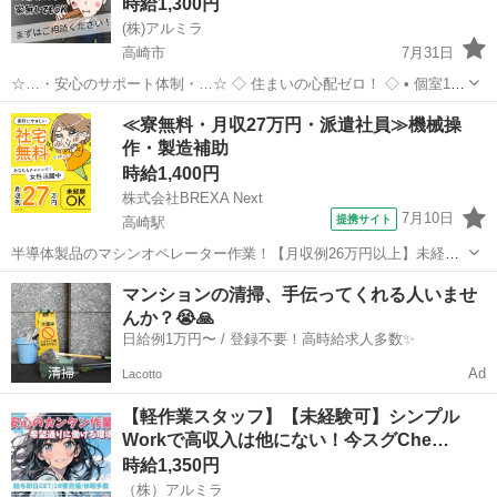
時給1,300円
(株)アルミラ
高崎市
7月31日
☆…・安心のサポート体制・…☆ ◇ 住まいの心配ゼロ！ ◇ • 個室1R
完全無料！ • 即日入寮OK！など ◇ 所持金ゼロでもスタートできる！
群馬
高崎市
工場
完全無料
≪寮無料・月収27万円・派遣社員≫機械操
◇ • 食費・生活費のサポート • 移動費用...
作・製造補助
時給1,400円
株式会社BREXA Next
7月10日
提携サイト
高崎駅
半導体製品のマシンオペレーター作業！【月収例26万円以上】未経験
OK★年間休日188日★自社正社員登用制度あり！マイカー通勤可！1食
群馬
高崎市
高崎駅
その他
マンションの清掃、手伝ってくれる人いませ
200円～格安食堂あり！作業着無償貸与◎《群馬県高崎市》 人気の工
んか？😭🙏
場のお仕事 ◇半導体製品...
日給例1万円〜 / 登録不要！高時給求人多数✨
Ad
Lacotto
【軽作業スタッフ】【未経験可】シンプル
Workで高収入は他にない！今スグChe…
時給1,350円
（株）アルミラ