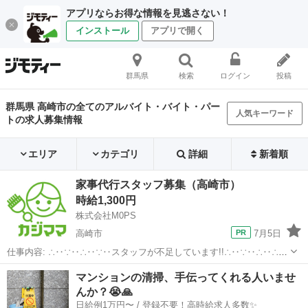
アプリならお得な情報を見逃さない！
インストール
アプリで開く
群馬県
検索
ログイン
投稿
群馬県 高崎市の全てのアルバイト・バイト・パー
人気キーワード
トの求人募集情報
エリア
カテゴリ
詳細
新着順
家事代行スタッフ募集（高崎市）
時給1,300円
株式会社M0PS
高崎市
7月5日
仕事内容: ∴‥∵‥∴‥∵‥スタッフが不足しています!!∴‥∵‥∴‥∴‥
∵ 現在、お客様から多数のご依頼をいただいておりスタッフが不足し
群馬
高崎市
ホームヘルパー
スタッフ
マンションの清掃、手伝ってくれる人いませ
ています 大手の家事代行で仕事が入らなくなったという方はぜひ！ カ
んか？😭🙏
ジママ（ ht...
日給例1万円〜 / 登録不要！高時給求人多数✨