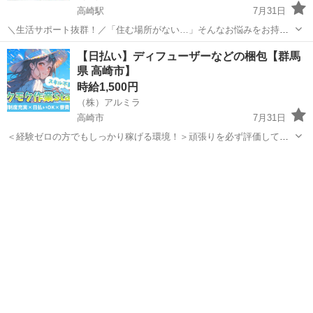
高崎駅
7月31日
＼生活サポート抜群！／「住む場所がない…」そんなお悩みをお持ち
の方必見！アルミラが宿泊支援いたします！ ☆…・プロのコーディネ
群馬
高崎市
高崎駅
仕分け
スタッフ
【日払い】ディフューザーなどの梱包【群馬
ーターがサポートします♪・…☆ お急ぎの方は『06-4963-0032』に
県 高崎市】
「...
時給1,500円
（株）アルミラ
高崎市
7月31日
＜経験ゼロの方でもしっかり稼げる環境！＞頑張りを必ず評価してく
れる職場なので努力次第で時給はどんどんUP！ プロのコーディネータ
群馬
高崎市
倉庫
時給
ーがサポートします♪ お急ぎの方は『06-4963-0032』にお電話下さ
い！ ...