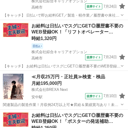
株式会社綜合キャリアオプション
7月24日
提携サイト
高崎市
【キャッチ】 日払いで即お給料GET／製造・軽作業／履歴書や来社不
要／自宅で完結WEB応募／高崎市周辺 【コメント】 製造のお仕事が
群馬
高崎市
工場
お給料は日払いでスグにGET◎履歴書不要の
豊富★未経験で働いてみたい方も大歓迎！ 「未経験だけど興味があ
WEB登録OK！「リフトオペレーター…
る」 「転職したいけど不安...
時給1,320円
日払い
株式会社綜合キャリアオプション
7月24日
提携サイト
高崎市
【キャッチ】 お給料は日払いでスグにGET◎履歴書不要のWEB登録
OK！「リフトオペレーター」高時給1320円！高崎問屋町周辺！20代～
群馬
高崎市
仕分け
≪月収25万円・正社員≫検査・検品
40代のスタッフが多数活躍中★ 【コメント】 製造のお仕事が豊富★未
月給195,000円
経験で働いてみたい...
株式会社BREXA Next
7月10日
提携サイト
安中駅
関連製品の製造作業！月収例24万以上可★昇給＆業績賞与あり！未経
験活躍中★20代～40代の男女活躍中！カップルやお友達との応募OK◎
群馬
高崎市
安中駅
その他
お給料は日払いでスグにGET◎履歴書不要の
赴任旅費会社負担！食堂利用可！《群馬県高崎市》 人気の工場のお仕
WEB登録OK！「ポスターの発送補助…
事 ◇自動車関連製品の製造...
時給1,250円