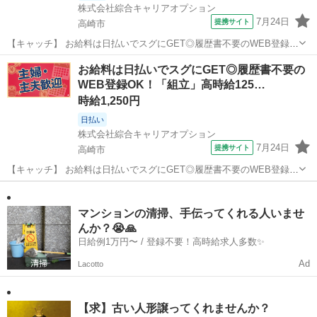
株式会社綜合キャリアオプション
7月24日
提携サイト
高崎市
【キャッチ】 お給料は日払いでスグにGET◎履歴書不要のWEB登録
OK！「生産管理/書類作成」高時給1250円！群馬県高崎市周辺！20代
群馬
高崎市
一般事務
お給料は日払いでスグにGET◎履歴書不要の
～40代のスタッフが多数活躍中★ 【コメント】 製造のお仕事をお探し
WEB登録OK！「組立」高時給125…
におススメ♪ 「...
時給1,250円
日払い
株式会社綜合キャリアオプション
7月24日
提携サイト
高崎市
【キャッチ】 お給料は日払いでスグにGET◎履歴書不要のWEB登録
OK！「組立」高時給1250円！群馬県高崎市周辺！20代～40代のスタ
群馬
高崎市
仕分け
ッフが多数活躍中★ 【コメント】 製造のお仕事をお探しにおススメ♪
「未経験でも出来...
マンションの清掃、手伝ってくれる人いませ
んか？😭🙏
日給例1万円〜 / 登録不要！高時給求人多数✨
Ad
Lacotto
【求】古い人形譲ってくれませんか？