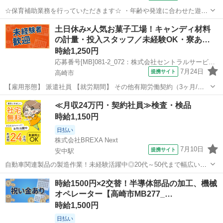
☆保育補助業務を行っていただきます☆ ・年齢や発達に合わせた遊び
や活動 ・生活等の体験を通した 総合的な関わりの中での成長の援助
群馬
高崎市
保育士
土日休み×人気お菓子工場！キャンディ材料
・保護者支援 ・園内環境整備 など 人間関係良好です◎ 職場の雰囲気
の計量・投入スタッフ／未経験OK・寮あ…
や職員間の関係も良く...
時給1,250円
応募番号[MB]081-2_072：株式会社セントラルサービス 本社採用係
7月24日
提携サイト
高崎市
【雇用形態】 派遣社員 【就労期間】 その他有期労働契約（3ヶ月/更
新の可能性有り） 【給与】 1250円 【勤務時間】 1. 07:00～15:30 2.
群馬
高崎市
工場
≪月収24万円・契約社員≫検査・検品
14:00～22:30 3. 22:30～07:00 ※3...
時給1,150円
日払い
株式会社BREXA Next
7月10日
提携サイト
安中駅
自動車関連製品の製造作業！未経験活躍中◎20代～50代まで幅広い年
齢の男女活躍中★カップル・友達同士の応募＆同シフトOK！年間休日
群馬
高崎市
安中駅
その他
時給1500円×2交替！半導体部品の加工、機械
122日★社会保険完備◎格安食堂利用可★日払い制度あり！作業着無償
オペレーター【高崎市MB277_…
貸与◎《群馬県高崎市》 人...
時給1,500円
日払い