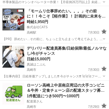
半導体製品のマシンオペレーター作業！【月収例26万円以上】未経験
OK★年間休日188日★自社正社員登用制度あり！マイカー通勤可！1食
群馬
高崎市
高崎駅
その他
「モームリ仕事辞めたい。。。」その前
200円～格安食堂あり！作業着無償貸与◎《群馬県高崎市》 人気の工
に！！今こそ【軽作業】！ 計画的に未来を
場のお仕事 ◇半導体製品...
考…
時給1,950円
株式会社CATS
高崎駅
7月30日
【PR】 辞めたい…その前に、ちょっと立ち止まって考えてみよう。
でも「もう限界」「辞めたい」って感じていませんか？ 実は―― 今の
群馬
高崎市
高崎駅
仕分け
生活支援
デリバリー配達員募集/日給保障/最低ノルマな
仕事を辞めた後って、想像以上に大変なんです。 ⸻ 退職後に待っ
し/今がチャンス
ているリア...
日給15,000円
真誠はこぶん
高崎市
7月30日
【仕事内容】 日給単価アップしました❗❗ 今がチャンス❗❗ 🚀🚀🚀フード
デリバリー配達員🚀🚀🚀 バイク・車(黒ナンバー必須)を使用して配達
群馬
高崎市
ドライバー
年齢制限
ローソン高崎上中居南店周辺の大手コンビニ
していただきます。 ✅EC宅配が嫌いな方必見✅ ...
＆牛丼・定食チェーン店の配達スタッフ募…
1件配送につき500円〜1000円
配達屋さん
高崎市
7月29日