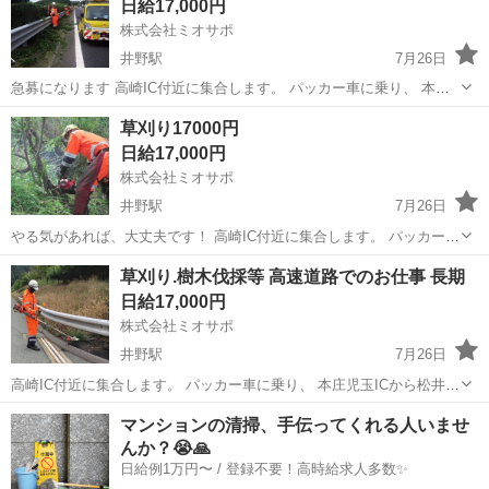
日給17,000円
株式会社ミオサポ
井野駅
7月26日
急募になります 高崎IC付近に集合します。 パッカー車に乗り、 本庄
児玉ICから松井田ICくらいの区間の高速道路 作業内容 高速道路での草
群馬
高崎市
井野駅
その他
草刈り17000円
刈り・樹木の剪定：路肩や法面（のり面）の草刈り、樹木の伐採・剪
日給17,000円
定を行い、視界や安全...
株式会社ミオサポ
井野駅
7月26日
やる気があれば、大丈夫です！ 高崎IC付近に集合します。 パッカー車
に乗り、 本庄児玉ICから松井田ICくらいの区間の高速道路 作業内容
群馬
高崎市
井野駅
その他
路肩
草刈り.樹木伐採等 高速道路でのお仕事 長期
高速道路での草刈り・樹木の剪定：路肩や法面（のり面）の草刈り、
日給17,000円
樹木の伐採・剪定を行...
株式会社ミオサポ
井野駅
7月26日
高崎IC付近に集合します。 パッカー車に乗り、 本庄児玉ICから松井田
ICくらいの区間の高速道路 作業内容 高速道路での草刈り・樹木の剪
群馬
高崎市
井野駅
その他
マンションの清掃、手伝ってくれる人いませ
定：路肩や法面（のり面）の草刈り、樹木の伐採・剪定を行い、視界
んか？😭🙏
や安全を確保。 冬になる...
日給例1万円〜 / 登録不要！高時給求人多数✨