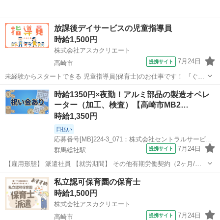
放課後デイサービスの児童指導員
時給1,500円
株式会社アスカクリエート
7月24日
提携サイト
高崎市
未経験からスタートできる 児童指導員(保育士)のお仕事です！ 『ぐん
ま介護・福祉人材育成宣言事業者認定』を受けています！ ・人材育成
群馬
高崎市
保育士
時給1350円×夜勤！アルミ部品の製造オペレ
に力を入れていて未経験でも安心♪ ・働きやすい環境が整っておりま
ーター（加工、検査）【高崎市MB2…
す 壁が黒板になっていて...
時給1,350円
日払い
応募番号[MB]224-3_071：株式会社セントラルサービス 本社採用係
7月24日
提携サイト
群馬総社駅
【雇用形態】 派遣社員 【就労期間】 その他有期労働契約（2ヶ月/更
新の可能性あり） ※状況により変動あり 【給与】 時給1350円 【勤務
群馬
高崎市
群馬総社駅
工場
私立認可保育園の保育士
時間】 夜勤 17：10～翌2：10 または19：10～翌4：10 ※上記ど...
時給1,500円
株式会社アスカクリエート
7月24日
提携サイト
高崎市