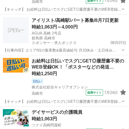
7月24日
提携サイト
高崎市
【キャッチ】 お給料は日払いでスグにGET◎履歴書不要のWEB登録
OK！「車検・整備の割引案内コール」高時給1300円！高崎問屋町周
群馬
高崎市
その他
アイリスト/高崎駅/パート募集/8月7日更新
辺！20代～40代のスタッフが多数活躍中★ 【コメント】 ＼大手人材
時給1,063円～4,000円
派遣会社で働きませんか...
AGUA 高崎 2号店
群馬県 高崎市
スポンサー：求人ボックス
08月07日
【仕事内容】エリアN1の集客数&最高値給与 月10休み・土日休み
OK・連休OK <募集職種> アイリスト <仕事内容> 施術内容 ・アイブ
アルバイト・パート
お給料は日払いでスグにGET◎履歴書不要の
ロウスタイリング ・ブロウラミネーション ・まつげパーマ ・まつげ
WEB登録OK！「ポスターなどの発送…
エクステ サロン内業務 ・...
時給1,250円
日払い
株式会社綜合キャリアオプション
7月24日
提携サイト
高崎市
【キャッチ】 お給料は日払いでスグにGET◎履歴書不要のWEB登録
OK！「ポスターなどの発送」高時給1250円！群馬県高崎市周辺！20代
群馬
高崎市
仕分け
デイサービスの介護職員
～40代のスタッフが多数活躍中★ 【コメント】 ＼大手人材派遣会社で
時給1,063円
働きませんか♪／ ...
ツクイ高崎問屋町