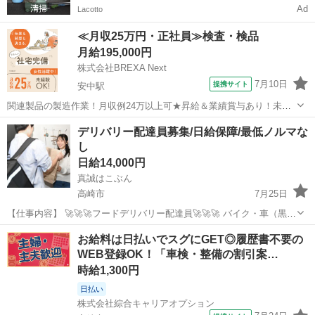
Ad
Lacotto
≪月収25万円・正社員≫検査・検品
月給195,000円
株式会社BREXA Next
7月10日
提携サイト
安中駅
関連製品の製造作業！月収例24万以上可★昇給＆業績賞与あり！未経
験活躍中★20代～40代の男女活躍中！カップルやお友達との応募OK◎
群馬
高崎市
安中駅
その他
デリバリー配達員募集/日給保障/最低ノルマな
赴任旅費会社負担！食堂利用可！《群馬県高崎市》 人気の工場のお仕
し
事 ◇自動車関連製品の製造...
日給14,000円
真誠はこぶん
高崎市
7月25日
【仕事内容】 🚀🚀🚀フードデリバリー配達員🚀🚀🚀 バイク・車（黒ナ
ンバー必須）を使って配達いただきます。 重たいものがないので老若
群馬
高崎市
デリバリー
1件
お給料は日払いでスグにGET◎履歴書不要の
男女活躍中 ✅EC宅配が嫌いな方必見 ✅ 【どなたでも大歓...
WEB登録OK！「車検・整備の割引案…
時給1,300円
日払い
株式会社綜合キャリアオプション