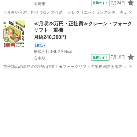
7月24日
提携サイト
高崎市
※食事や入浴、排せつなどの介助 ※レクリエーションの企画、実施
※他スタッフと連携してのケア業務全般 ※送迎・添乗業務 ※各
群馬
高崎市
介護
≪月収28万円・正社員≫クレーン・フォーク
種記録業務など ◆従事すべき業務の変更の範囲 なし ◆勤務場所の変
リフト・重機
更の範囲 なし ◆有期労...
月給240,300円
日払い
株式会社BREXA Next
7月10日
提携サイト
安中駅
電子部品の原料の袋詰め作業！★フォークリフトの業務経験ある方大
活躍中★20代～50代の男性活躍中★備品付きの寮完備！社員食堂あ
群馬
高崎市
安中駅
その他
り！残業少なめ！日払いok！マイカー通勤OK＆駐車場完備！作業着無
償貸与◎《群馬県高崎市》 人気...