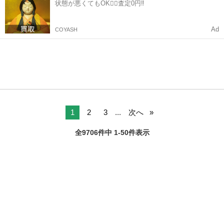
状態が悪くてもOK🙆‍♀️査定0円‼️
Ad
COYASH
1
2
3
...
次へ
全9706件中 1-50件表示