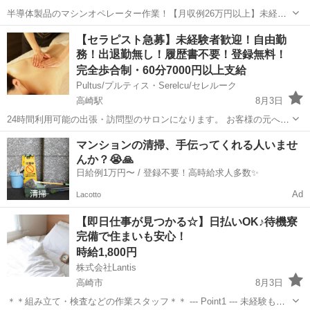
半導体製品のマシンオペレーター作業！【月収例26万円以上】未経験
OK★年間休日188日★自社正社員登用制度あり！マイカー通勤可！1食
群馬
高崎市
高崎駅
その他
【セラピスト急募】未経験者歓迎！自由勤
200円～格安食堂あり！作業着無償貸与◎《群馬県高崎市》 人気の工
務！出退勤無し！履歴書不要！登録無料！
場のお仕事 ◇半導体製品...
完全歩合制・60分7000円以上支給
Pultus/プルティス・Serelcu/セレルーク
高崎駅
8月3日
24時間利用可能の出張・訪問型のサロンになります。 お客様の元へ行
きオイルリンパマッサージの施術をして頂くお仕事になります。 無料
群馬
高崎市
高崎駅
セラピスト
無料
マンションの清掃、手伝ってくれる人いませ
で送迎いたします。 お客様からご予約が入ったらこちらからセラピス
んか？😭🙏
トさんに一括でご連絡い...
日給例1万円〜 / 登録不要！高時給求人多数✨
Ad
Lacotto
【即日仕事が見つかる☆】日払いOK♪待機寮
完備で住まいも安心！
時給1,800円
株式会社Lantis
高崎市
8月3日
＊＊組み立て・検査などの作業スタッフ＊＊ --- Point1 --- 未経験も就