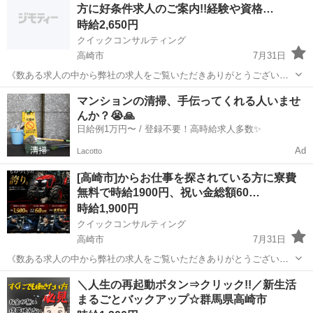
方に好条件求人のご案内!!経験や資格…
舗へ訪問する覆面調査・報告...
時給2,650円
クイックコンサルティング
高崎市
7月31日
《数ある求人の中から弊社の求人をご覧いただきありがとうございま
す!!》 全国に様々な求人を5万件以上取り扱っておりご希望条件やご状
群馬
高崎市
工場
スタッフ
マンションの清掃、手伝ってくれる人いませ
況に応じてマッチしそうな求人をご案内いたします!! 応募前に相談だ
んか？😭🙏
けしてみたい方やどんな求...
日給例1万円〜 / 登録不要！高時給求人多数✨
Ad
Lacotto
[高崎市]からお仕事を探されている方に寮費
無料で時給1900円、祝い金総額60…
時給1,900円
クイックコンサルティング
高崎市
7月31日
《数ある求人の中から弊社の求人をご覧いただきありがとうございま
す!!》 全国に様々な求人を5万件以上取り扱っておりご希望条件やご状
群馬
高崎市
工場
スタッフ
＼人生の再起動ボタン⇒クリック!!／新生活
況に応じてマッチしそうな求人をご案内いたします!! 応募前に相談だ
まるごとバックアップ☆群馬県高崎市
けしてみたい方やどんな求...