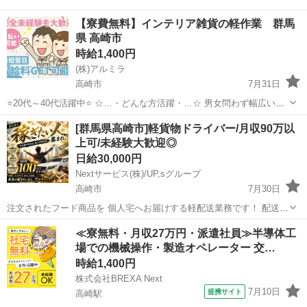
【寮費無料】インテリア雑貨の軽作業 群馬
県 高崎市
時給1,400円
(株)アルミラ
高崎市
7月31日
⭐20代～40代活躍中⭐ ☆…・どんな方活躍・…☆ 男女問わず幅広い世
代の スタッフが活躍中♪ 必要なスキルはないので スグに活躍できます
群馬
高崎市
倉庫
時給
[群馬県高崎市]軽貨物ドライバー/月収90万以
よ◎ 休暇制度も 多数充実しているので 『工場って休みがな...
上可/未経験大歓迎◎
日給30,000円
Nextサービス(株)/UP,sグループ
高崎市
7月30日
注文されたフード商品を 個人宅へお届けする軽配送業務です！ 配送物
は小さくて軽いモノがほとんどなので シニアや女性ドライバーもラク
群馬
高崎市
物流
貨物
≪寮無料・月収27万円・派遣社員≫半導体工
ラク⭐︎ 必要なのは普通免許だけ！ATのみもOK！ 車は当社が貸し出し
場での機械操作・製造オペレーター 交…
ます◎（初期費用0円...
時給1,400円
株式会社BREXA Next
7月10日
提携サイト
高崎駅