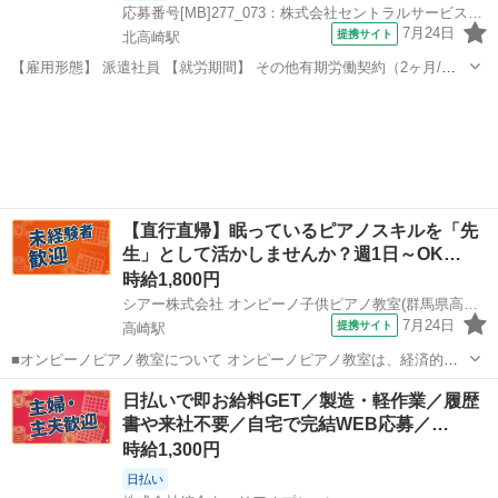
応募番号[MB]277_073：株式会社セントラルサービス 本社採用係
7月24日
提携サイト
北高崎駅
【雇用形態】 派遣社員 【就労期間】 その他有期労働契約（2ヶ月/更
新の可能性あり） ※状況により変動あり 【給与】 時給1500円 【勤務
群馬
高崎市
北高崎駅
工場
時間】 2交替 1. 8：00～18：00 2. 20：00～翌6：00 ※...
【直行直帰】眠っているピアノスキルを「先
生」として活かしませんか？週1日～OK…
時給1,800円
シアー株式会社 オンピーノ子供ピアノ教室(群馬県高崎市)
7月24日
提携サイト
高崎駅
■オンピーノピアノ教室について オンピーノピアノ教室は、経済的な
事情に左右されることなく、すべての子どもたちが平等に音楽を学べ
群馬
高崎市
高崎駅
インストラクター
日払いで即お給料GET／製造・軽作業／履歴
る場所をつくりたい!という想いから生まれました。 出張レッスンとい
書や来社不要／自宅で完結WEB応募／…
う形を採用することで、 「近...
時給1,300円
日払い