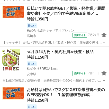
ゲイ♪】プライベートも充実♪土日祝休！ちょこっと残業あり♪高時給
群馬
高崎市
工場
日払いで即お給料GET／製造・軽作業／履歴
1200円！ 【コメント】 製造のお仕事が豊富★未経験で働いてみたい
書や来社不要／自宅で完結WEB応募／…
方も大歓迎！ 「未経験...
時給1,350円
日払い
株式会社綜合キャリアオプション
7月24日
提携サイト
高崎市
【キャッチ】 日払いで即お給料GET／製造・軽作業／履歴書や来社不
要／自宅で完結WEB応募／高崎市周辺 【コメント】 製造のお仕事を
群馬
高崎市
工場
≪月収24万円・契約社員≫検査・検品
お探しにおススメ♪ 「未経験でも出来る仕事ないかな・・・」 「新し
時給1,150円
い環境でお仕事始めるの...
日払い
株式会社BREXA Next
7月10日
提携サイト
安中駅
自動車関連製品の製造作業！未経験活躍中◎20代～50代まで幅広い年
齢の男女活躍中★カップル・友達同士の応募＆同シフトOK！年間休日
群馬
高崎市
安中駅
その他
お給料は日払いでスグにGET◎履歴書不要の
122日★社会保険完備◎格安食堂利用可★日払い制度あり！作業着無償
WEB登録OK！「生産管理/書類作成…
貸与◎《群馬県高崎市》 人...
時給1,250円
日払い