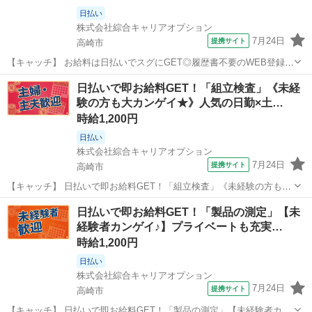
日払い
株式会社綜合キャリアオプション
7月24日
提携サイト
高崎市
【キャッチ】 お給料は日払いでスグにGET◎履歴書不要のWEB登録
OK！「半導体製品の梱包/運搬」高時給1550円！群馬県高崎市周辺！
群馬
高崎市
工場
日払いで即お給料GET！「組立検査」《未経
20代～40代のスタッフが多数活躍中★ 【コメント】 製造のお仕事を
験の方も大カンゲイ★》人気の日勤×土…
お探しの方必見！ ...
時給1,200円
日払い
株式会社綜合キャリアオプション
7月24日
提携サイト
高崎市
【キャッチ】 日払いで即お給料GET！「組立検査」《未経験の方も大
カンゲイ★》人気の日勤×土日祝休み!フォロー体制バッチリ◎高時給
群馬
高崎市
工場
日払いで即お給料GET！「製品の測定」【未
1200円～1500円！ 【コメント】 弊社なら事前の職場見学が多数！お
経験者カンゲイ♪】プライベートも充実…
仕事安心スタート★★...
時給1,200円
日払い
株式会社綜合キャリアオプション
7月24日
提携サイト
高崎市
【キャッチ】 日払いで即お給料GET！「製品の測定」【未経験者カン