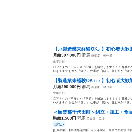
【♪♪製造業未経験OK♪ 】初心者大歓迎
月給307,000円
群馬
邑楽郡
軽作業
生年月日
◎アナタの『不安』や『不満』を解決します！！！ 弊社の
いきます☆ お金が『無い』 仕事が『無い』 住む家が『無い
【製造業未経験OK♪♪♪ 】初心者大歓迎
月給290,000円
群馬
邑楽郡
軽作業
生年月日
◎アナタの『不安』や『不満』を解決します！！！ 弊社の
いきます☆ お金が『無い』 仕事が『無い』 住む家が『無い
＜邑楽郡千代田町＞組立・加工・食品製
時給1,500円
群馬
邑楽郡
工場
日払い
[仕事内容] 【業務内容詳細】インキ製造工場内での充填作