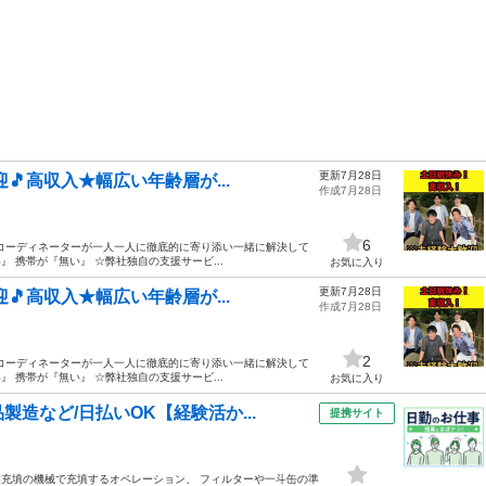
更新7月28日
🎵高収入★幅広い年齢層が...
作成7月28日
6
コーディネーターが一人一人に徹底的に寄り添い一緒に解決して
』 携帯が『無い』 ☆弊社独自の支援サービ...
お気に入り
更新7月28日
🎵高収入★幅広い年齢層が...
作成7月28日
2
コーディネーターが一人一人に徹底的に寄り添い一緒に解決して
』 携帯が『無い』 ☆弊社独自の支援サービ...
お気に入り
造など/日払いOK【経験活か...
提携サイト
業充填の機械で充填するオペレーション、 フィルターや一斗缶の準