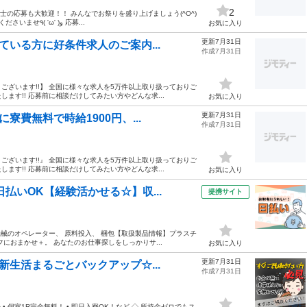
2
同士の応募も大歓迎！！ みんなでお祭りを盛り上げましょう(^O^)
／ 明るく元気な方をおまちしております！ ふるってご応募くださいませ٩( 'ω' )و 応募...
お気に入り
更新7月31日
ている方に好条件求人のご案内...
作成7月31日
ざいます!!】 全国に様々な求人を5万件以上取り扱っておりご
す!! 応募前に相談だけしてみたい方やどんな求...
お気に入り
更新7月31日
寮費無料で時給1900円、...
作成7月31日
ざいます!!』 全国に様々な求人を5万件以上取り扱っておりご
す!! 応募前に相談だけしてみたい方やどんな求...
お気に入り
払いOK【経験活かせる☆】収...
提携サイト
機械のオペレーター、 原料投入、 梱包【取扱製品情報】プラスチ
におまかせ＋。 あなたのお仕事探しをしっかりサ...
お気に入り
更新7月31日
新生活まるごとバックアップ☆...
作成7月31日
 個室1R完全無料！ • 即日入寮OK！など ◇ 所持金ゼロでもス