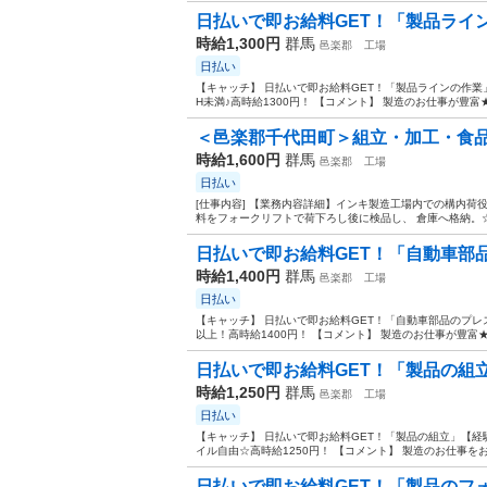
日払いで即お給料GET！「製品ライン
時給1,300円
群馬
邑楽郡
工場
日払い
【キャッチ】 日払いで即お給料GET！「製品ラインの作業
H未満♪高時給1300円！ 【コメント】 製造のお仕事が豊富
＜邑楽郡千代田町＞組立・加工・食品製
時給1,600円
群馬
邑楽郡
工場
日払い
[仕事内容] 【業務内容詳細】インキ製造工場内での構内荷
料をフォークリフトで荷下ろし後に検品し、 倉庫へ格納。☆
日払いで即お給料GET！「自動車部品
時給1,400円
群馬
邑楽郡
工場
日払い
【キャッチ】 日払いで即お給料GET！「自動車部品のプレ
以上！高時給1400円！ 【コメント】 製造のお仕事が豊富★
日払いで即お給料GET！「製品の組立
時給1,250円
群馬
邑楽郡
工場
日払い
【キャッチ】 日払いで即お給料GET！「製品の組立」【
イル自由☆高時給1250円！ 【コメント】 製造のお仕事を
日払いで即お給料GET！「製品のフォ