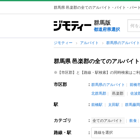
群馬県 邑楽郡の全てのアルバイト・バイト・パー
群馬版
都道府県選択
ジモティー
アルバイト
群馬県のアルバイ
群馬県 邑楽郡の全てのアルバイ
※【市区郡】と【路線・駅検索】の同時検索はご利
市区郡
：
群馬県のアルバイト
前橋
北群馬郡
邑楽郡
佐波
駅
：
前橋駅
太田駅
群馬藤岡
カテゴリ
：
全てのアルバイト
飲食
路線・駅
：