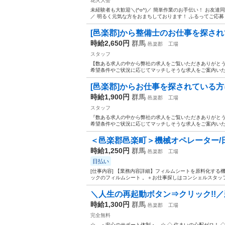
花火大会
未経験者も大歓迎＼(^o^)／ 簡単作業のお手伝い！ お友達
[邑楽郡]から整備士のお仕事を探され
時給2,650円
群馬
邑楽郡
工場
スタッフ
【数ある求人の中から弊社の求人をご覧いただきありがとうご
希望条件やご状況に応じてマッチしそうな求人をご案内いたしま
[邑楽郡]からお仕事を探されている方に
時給1,900円
群馬
邑楽郡
工場
スタッフ
『数ある求人の中から弊社の求人をご覧いただきありがとうご
希望条件やご状況に応じてマッチしそうな求人をご案内いたしま
＜邑楽郡邑楽町＞機械オペレーター/日
時給1,250円
群馬
邑楽郡
工場
日払い
[仕事内容] 【業務内容詳細】フィルムシートを原料化する
ックのフィルムシート 。＋お仕事探しはコンシェルスタッフ
＼人生の再起動ボタン⇒クリック!!／
時給1,300円
群馬
邑楽郡
工場
完全無料
☆…・安心のサポート体制・…☆ ◇ 住まいの心配ゼロ！ ◇ •