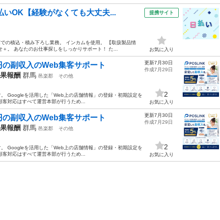
いOK【経験がなくても大丈夫...
提携サイト
庫での積込・積み下ろし業務。 インカムを使用。 【取扱製品情
。 あなたのお仕事探しをしっかりサポート！ た...
お気に入り
更新7月30日
円の副収入のWeb集客サポート
作成7月29日
成果報酬
群馬
邑楽郡
その他
2
。 Googleを活用した「Web上の店舗情報」の登録・初期設定を
客対応はすべて運営本部が行うため...
お気に入り
更新7月30日
円の副収入のWeb集客サポート
作成7月29日
成果報酬
群馬
邑楽郡
その他
2
。 Googleを活用した「Web上の店舗情報」の登録・初期設定を
客対応はすべて運営本部が行うため...
お気に入り