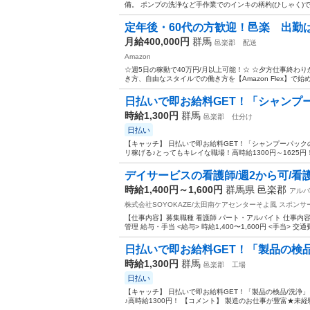
備。 ポンプの洗浄など手作業でのインキの柄杓(ひしゃく)で
定年後・60代の方歓迎！邑楽 出勤は自
月給400,000円
群馬
邑楽郡
配送
Amazon
☆週5日の稼動で40万円/月以上可能！☆ ☆夕方仕事終わり
き方、自由なスタイルでの働き方を【Amazon Flex】で始
日払いで即お給料GET！「シャンプー
時給1,300円
群馬
邑楽郡
仕分け
日払い
【キャッチ】 日払いで即お給料GET！「シャンプーパック
リ稼げる♪とってもキレイな職場！高時給1300円～1625円
デイサービスの看護師/週2から可/看
時給1,400円～1,600円
群馬県 邑楽郡
アルバ
株式会社SOYOKAZE/太田南ケアセンターそよ風
スポンサ
【仕事内容】募集職種 看護師 パート・アルバイト 仕事内
管理 給与・手当 <給与> 時給1,400〜1,600円 <手当> 交通
日払いで即お給料GET！「製品の検品/
時給1,300円
群馬
邑楽郡
工場
日払い
【キャッチ】 日払いで即お給料GET！「製品の検品/洗浄
♪高時給1300円！ 【コメント】 製造のお仕事が豊富★未経