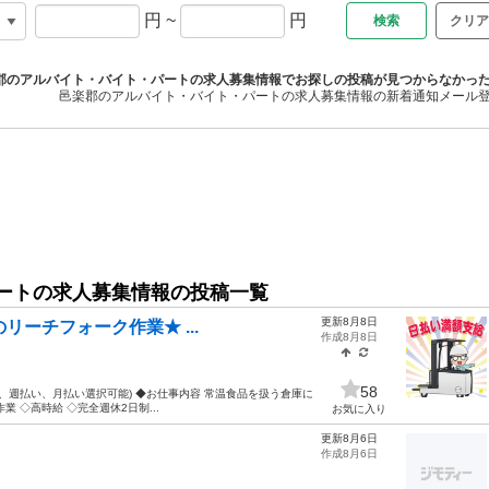
円
~
円
クリア
郡のアルバイト・バイト・パートの求人募集情報でお探しの投稿が見つからなかっ
邑楽郡のアルバイト・バイト・パートの求人募集情報の新着通知メール
ートの求人募集情報の投稿一覧
更新8月8日
のリーチフォーク作業★ ...
作成8月8日
58
、週払い、月払い選択可能) ◆お仕事内容 常温食品を扱う倉庫に
 ◇高時給 ◇完全週休2日制...
お気に入り
更新8月6日
作成8月6日