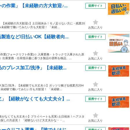
の作業」【未経験の方大歓迎♪...
提携サイト
」【未経験の方大歓迎♪】土日祝休み！モノ足りない方に・残業20
★未経験で働いてみたい方も大歓迎！ 「未経...
お気に入り
造など/日払いOK【経験者向...
提携サイト
役作業(フォークリフト作業)☆ 入庫業務・トラックで入庫された原
 出庫業務・出荷指示書に基づき製品や原料を検品、...
お気に入り
のプレス加工/洗浄」【未経験...
提携サイト
ス加工/洗浄」【未経験でも大丈夫☆】ガッツリ稼げる残業月20H
未経験で働いてみたい方も大歓迎！ 「未経験...
お気に入り
」【経験がなくても大丈夫☆】...
提携サイト
経験がなくても大丈夫☆】プライベートも充実♪土日祝休！ヘアスタ
お探しの方必見！ 「経験ないけど大丈夫かな・・...
お気に入り
ークリフト運搬」【誰でもはじ...
提携サイト