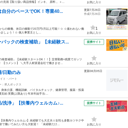
の充填【取り扱い商品情報】インキ、 原料 。＋...
お気に入り
更新7月26日
分のペースでOK！専業40...
作成7月26日
1
からの稼働、休日の稼動で20万円/月以上可能！☆ ☆雇われない働
めましょう！☆ 個人事業主とし...
お気に入り
パックの検査補助」【未経験ス...
提携サイト
の検査補助」【未経験スタートOK！！】交替勤務×残業でガッツ
！ 【コメント】 ＼大手人材派遣会社で働きませ...
お気に入り
更新08月05日
護/日勤のみ
イト・パート
ー：求人ボックス
容 身体介護、機能訓練、バイタルチェック、健康管理、服薬・投薬
費支給:実費(上限あり) 年末年始手当:...
洗浄」【扶養内ウェルカム♪...
提携サイト
」【扶養内ウェルカム♪】未経験でも大丈夫☆女性も多数カツヤク中
験で働いてみたい方も大歓迎！ 「未経験だけ...
お気に入り