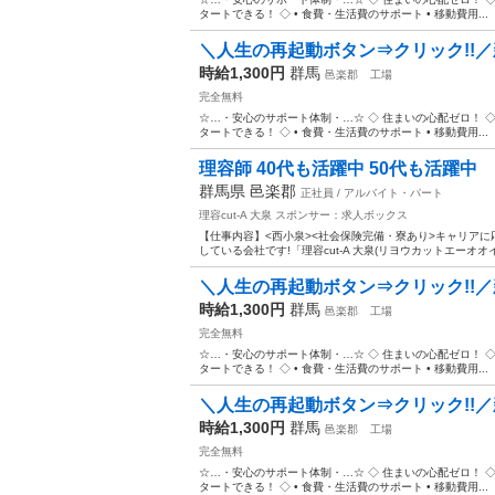
タートできる！ ◇ • 食費・生活費のサポート • 移動費用...
＼人生の再起動ボタン⇒クリック!!／
時給1,300円
群馬
邑楽郡
工場
完全無料
☆…・安心のサポート体制・…☆ ◇ 住まいの心配ゼロ！ ◇ •
タートできる！ ◇ • 食費・生活費のサポート • 移動費用...
理容師 40代も活躍中 50代も活躍中
群馬県 邑楽郡
正社員 / アルバイト・パート
理容cut-A 大泉
スポンサー：求人ボックス
【仕事内容】<西小泉><社会保険完備・寮あり>キャリア
している会社です!「理容cut-A 大泉(リヨウカットエーオオ
＼人生の再起動ボタン⇒クリック!!／
時給1,300円
群馬
邑楽郡
工場
完全無料
☆…・安心のサポート体制・…☆ ◇ 住まいの心配ゼロ！ ◇ •
タートできる！ ◇ • 食費・生活費のサポート • 移動費用...
＼人生の再起動ボタン⇒クリック!!／
時給1,300円
群馬
邑楽郡
工場
完全無料
☆…・安心のサポート体制・…☆ ◇ 住まいの心配ゼロ！ ◇ •
タートできる！ ◇ • 食費・生活費のサポート • 移動費用...