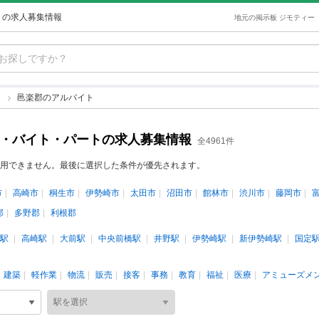
トの求人募集情報
地元の掲示板 ジモティー
ト
邑楽郡のアルバイト
ト・バイト・パートの求人募集情報
全4961件
用できません。最後に選択した条件が優先されます。
市
高崎市
桐生市
伊勢崎市
太田市
沼田市
館林市
渋川市
藤岡市
郡
多野郡
利根郡
駅
高崎駅
大前駅
中央前橋駅
井野駅
伊勢崎駅
新伊勢崎駅
国定
建築
軽作業
物流
販売
接客
事務
教育
福祉
医療
アミューズメ