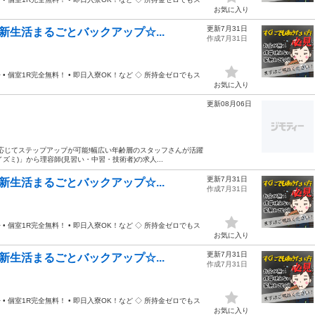
お気に入り
更新7月31日
新生活まるごとバックアップ☆...
作成7月31日
 個室1R完全無料！ • 即日入寮OK！など ◇ 所持金ゼロでもス
お気に入り
更新08月06日
に応じてステップアップが可能!幅広い年齢層のスタッフさんが活躍
イズミ)」から理容師(見習い・中習・技術者)の求人...
更新7月31日
新生活まるごとバックアップ☆...
作成7月31日
 個室1R完全無料！ • 即日入寮OK！など ◇ 所持金ゼロでもス
お気に入り
更新7月31日
新生活まるごとバックアップ☆...
作成7月31日
 個室1R完全無料！ • 即日入寮OK！など ◇ 所持金ゼロでもス
お気に入り