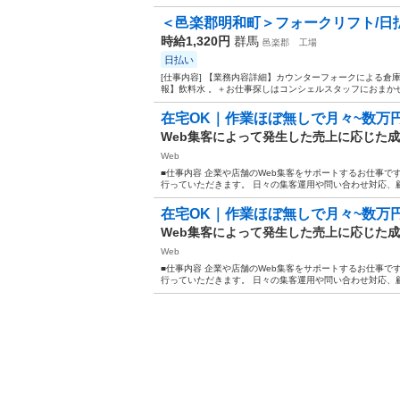
＜邑楽郡明和町＞フォークリフト/日払
時給1,320円
群馬
邑楽郡
工場
日払い
[仕事内容] 【業務内容詳細】カウンターフォークによる倉
報】飲料水 。＋お仕事探しはコンシェルスタッフにおまかせ＋
在宅OK｜作業ほぼ無しで月々~数万
Web集客によって発生した売上に応じた
Web
■仕事内容 企業や店舗のWeb集客をサポートするお仕事です
行っていただきます。 日々の集客運用や問い合わせ対応、顧
在宅OK｜作業ほぼ無しで月々~数万
Web集客によって発生した売上に応じた
Web
■仕事内容 企業や店舗のWeb集客をサポートするお仕事です
行っていただきます。 日々の集客運用や問い合わせ対応、顧