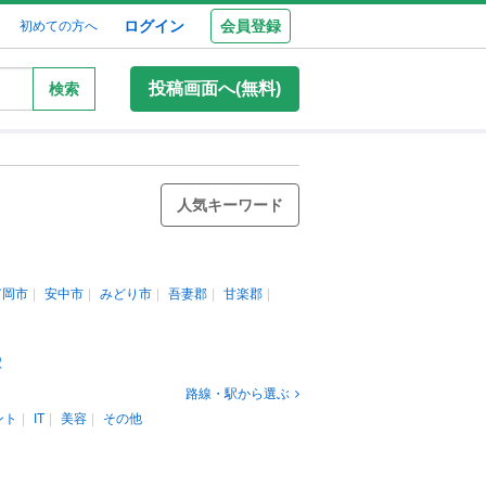
ログイン
会員登録
初めての方へ
投稿画面へ(無料)
検索
人気キーワード
富岡市
安中市
みどり市
吾妻郡
甘楽郡
駅
路線・駅から選ぶ
ント
IT
美容
その他