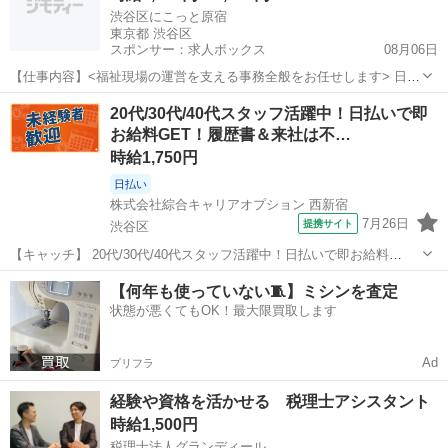
渋谷区にこっと原宿
東京都 渋谷区
スポンサー：求人ボックス
08月06日
【仕事内容】<福祉現場の運営を支える事務全般をお任せします> 日中
一時支援事業所における事務員として、 下記の業務を中心にお願いし
アルバイト・パート
20代/30代/40代スタッフ活躍中！日払いで即
ます。 <主な業務内容> ・利用児童の契約書・重要事項説明書等の作
お給料GET！履歴書＆来社は不…
成・管理 ・請求業務(報告作成、請...
時給1,750円
日払い
株式会社綜合キャリアオプション 西新宿
7月26日
提携サイト
渋谷区
【キャッチ】 20代/30代/40代スタッフ活躍中！日払いで即お給料
GET！履歴書＆来社は不要！自宅で完結WEB応募！高時給1750円！営
東京
渋谷区
その他
【何年も使っていない🧵】ミシンを査定
業事務/顧客問合せ対応！恵比寿駅エリア 【コメント】 ＼★☆大人気
状態が悪くてもOK！最大限買取します
のオフィスワーク案...
Ad
プリフラ
経験や資格を活かせる 税理士アシスタント
時給1,500円
税理士法人グランディール