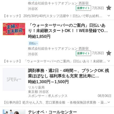
株式会社綜合キャリアオプション 西新宿
7月26日
提携サイト
渋谷区
【キャッチ】 20代/30代/40代スタッフ活躍中！日払いで即お給料
GET！履歴書＆来社は不要！自宅で完結WEB応募！高時給2000円！案
東京
渋谷区
電話対応
「ウォーターサーバーのご案内」日払いあ
内！新宿駅エリア 【コメント】 《未経験から就業可能なオフィスワー
り！未経験スタートOK！！WEB登録でO…
ク☆》 「未経験か...
時給1,850円
日払い
株式会社綜合キャリアオプション 西新宿
7月26日
提携サイト
渋谷区
【キャッチ】 「ウォーターサーバーのご案内」日払いあり！未経験ス
タートOK！！WEB登録でOK◇40代まで幅広く活躍中♪ 【コメント】
東京
渋谷区
電話対応
調剤事務・週2日・4時間～、ブランクOK 残
＼★☆大人気のオフィスワーク案件多数☆★／ 大人気のオフィスワー
業ほぼなし 福利厚生も充実 恵比寿に…
クのお仕事を多数ご用...
時給1,300円～1,500円
リカリ薬局
東京都 渋谷区
スポンサー：求人ボックス
08月06日
【仕事内容】処方せん入力、窓口業務全般 ・各種保険請求業務 ・薬剤
師サポート業務など 在宅業務対応のため配達業務あり 従事すべき業務
アルバイト・パート
テレオペ・コールセンター
の変更の範囲なし 就業場所の変更の範囲なし 雇用期間の定めなし