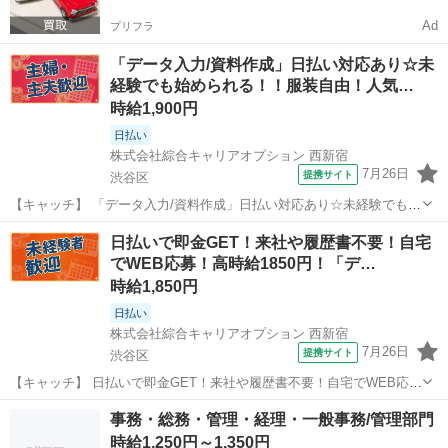
Ad
プリフラ
「データ入力/資料作成」日払い対応あり☆未
経験でも始められる！！服装自由！人気…
時給1,900円
日払い
株式会社綜合キャリアオプション 西新宿
7月26日
提携サイト
渋谷区
【キャッチ】 「データ入力/資料作成」日払い対応あり☆未経験でも始
められる！！服装自由！人気のオフィスワーク！20代～40代のスタッ
東京
渋谷区
その他
日払いで即金GET！来社や履歴書不要！自宅
フさん中心に大活躍中◎ 【コメント】 《未経験から就業可能なオフィ
でWEB応募！高時給1850円！「デ…
スワーク☆》 「未経験か...
時給1,850円
日払い
株式会社綜合キャリアオプション 西新宿
7月26日
提携サイト
渋谷区
【キャッチ】 日払いで即金GET！来社や履歴書不要！自宅でWEB応
募！高時給1850円！「データの電話対応/発注」20代～40代のスタッフ
東京
渋谷区
その他
事務・総務・管理・経理・一般事務/管理部門
さん中心に大活躍中！ 【コメント】 ＼★☆大人気のオフィスワーク案
時給1,250円～1,350円
件多数☆★／ 大...