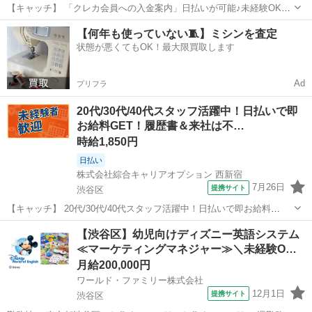
【キャッチ】 「クレカ会員への入金案内」日払いが可能♪未経験OK♪
オフィスワークのお仕事！40代まで幅広く活躍中◇ 【コメント】 《未
東京
渋谷区
電話対応
【何年も使っていない🧵】ミシンを査定
経験から就業可能なオフィスワーク☆》 「未経験からだと不安で…」
状態が悪くてもOK！最大限買取します
「ブランクがあるから…...
Ad
プリフラ
20代/30代/40代スタッフ活躍中！日払いで即
お給料GET！履歴書＆来社は不…
時給1,850円
日払い
株式会社綜合キャリアオプション 西新宿
7月26日
提携サイト
渋谷区
【キャッチ】 20代/30代/40代スタッフ活躍中！日払いで即お給料
GET！履歴書＆来社は不要！自宅で完結WEB応募！高時給1850円！デ
東京
渋谷区
その他
【渋谷区】幼児向けディズニー英語システム
ータの電話対応/発注！広尾駅エリア 【コメント】 《未経験から就業
≪マーケティングマネジャー≫＼未経験O…
可能なオフィスワー...
月給200,000円
ワールド・ファミリー株式会社
12月1日
提携サイト
渋谷区