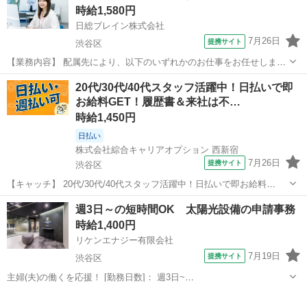
時給1,580円
【経験・資格】<応募要件> 基本的...
日総ブレイン株式会社
7月26日
提携サイト
渋谷区
【業務内容】 配属先により、以下のいずれかのお仕事をお任せしま
す！ ■アウトバウンド：FP無料サービスのご案内 ■アポイント業務：
東京
渋谷区
電話対応
20代/30代/40代スタッフ活躍中！日払いで即
営業担当との面談日時の調整・ご案内 ■インバウンド：資料請求やお
お給料GET！履歴書＆来社は不…
問合せの受付対応 ■許諾取得業...
時給1,450円
日払い
株式会社綜合キャリアオプション 西新宿
7月26日
提携サイト
渋谷区
【キャッチ】 20代/30代/40代スタッフ活躍中！日払いで即お給料
GET！履歴書＆来社は不要！自宅で完結WEB応募！高時給1450円！郵
東京
渋谷区
その他
週3日～の短時間OK 太陽光設備の申請事務
便物のデータ入力/問合せ対応！渋谷駅エリア 【コメント】 ＼★☆大
時給1,400円
人気のオフィスワー...
リケンエナジー有限会社
7月19日
提携サイト
渋谷区
主婦(夫)の働くを応援！ [勤務日数]： 週3日~
09:00~14:00/10:00~15:00/10:00~16:00/09:00~17:00/13:00~18:00 月/
東京
渋谷区
営業事務
火/水/木/金 などから選べます [勤務地・...