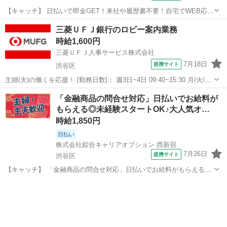
【キャッチ】 日払いで即金GET！来社や履歴書不要！自宅でWEB応
募！高時給1450円！「郵便物のデータ入力/問合せ対応」20代～40代の
東京
渋谷区
その他
三菱ＵＦＪ銀行のロビー案内業務
スタッフさん中心に大活躍中！ 【コメント】 《未経験から就業可能な
時給1,600円
オフィスワーク☆》...
三菱ＵＦＪ人事サービス株式会社
7月18日
提携サイト
渋谷区
主婦(夫)の働くを応援！ [勤務日数]： 週3日~4日 09:40~15:30 月/火/水/
木/金 などから選べます [勤務地・最寄駅]： 東京都渋谷区笹塚１－５
東京
渋谷区
秘書
「金融商品の問合せ対応」日払いでお給料が
５－２ 三菱ＵＦＪ銀行／笹塚支店 [職種名]：三菱ＵＦ...
もらえる◎未経験スタートOK♪大人気オ…
時給1,850円
日払い
株式会社綜合キャリアオプション 西新宿
7月26日
提携サイト
渋谷区
【キャッチ】 「金融商品の問合せ対応」日払いでお給料がもらえる◎
未経験スタートOK♪大人気オフィスワーク◇40代まで幅広く活躍
東京
渋谷区
電話対応
中！！ 【コメント】 ＼★☆大人気のオフィスワーク案件多数☆★／
大人気のオフィスワークのお仕...