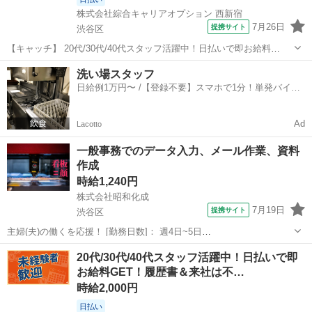
株式会社綜合キャリアオプション 西新宿
7月26日
提携サイト
渋谷区
【キャッチ】 20代/30代/40代スタッフ活躍中！日払いで即お給料
GET！履歴書＆来社は不要！自宅で完結WEB応募！高時給1750円！サ
東京
渋谷区
その他
洗い場スタッフ
ポート！渋谷駅エリア 【コメント】 《未経験から就業可能なオフィス
日給例1万円〜 /【登録不要】スマホで1分！単発バイト
ワーク☆》 「未経...
一括検索✨
Ad
Lacotto
一般事務でのデータ入力、メール作業、資料
作成
時給1,240円
株式会社昭和化成
7月19日
提携サイト
渋谷区
主婦(夫)の働くを応援！ [勤務日数]： 週4日~5日
08:50~16:00/08:50~17:00/08:50~17:40 月/火/水/木/金 などから選べま
東京
渋谷区
一般事務
20代/30代/40代スタッフ活躍中！日払いで即
す [勤務地・最寄駅]： 東京都渋谷区幡ヶ谷３-１９-２ ...
お給料GET！履歴書＆来社は不…
時給2,000円
日払い