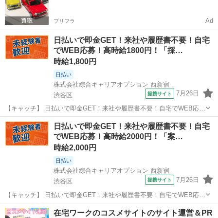
Ad
プリフラ
日払いで即金GET！来社や履歴書不要！自宅
でWEB応募！高時給1800円！「採…
時給1,800円
日払い
株式会社綜合キャリアオプション 西新宿
7月26日
提携サイト
渋谷区
【キャッチ】 日払いで即金GET！来社や履歴書不要！自宅でWEB応
募！高時給1800円！「採用に関するサポート」20代～40代のスタッフ
東京
渋谷区
その他
日払いで即金GET！来社や履歴書不要！自宅
さん中心に大活躍中！ 【コメント】 ＼★☆大人気のオフィスワーク案
でWEB応募！高時給2000円！「案…
件多数☆★／ 大人...
時給2,000円
日払い
株式会社綜合キャリアオプション 西新宿
7月26日
提携サイト
渋谷区
【キャッチ】 日払いで即金GET！来社や履歴書不要！自宅でWEB応
募！高時給2000円！「案内」20代～40代のスタッフさん中心に大活躍
東京
渋谷区
電話対応
在宅ワークのコスメサイトのサイト運営＆PR
中！ 【コメント】 ＼★☆大人気のオフィスワーク案件多数☆★／ 大