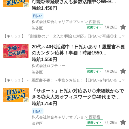
可能◎未経験さんも多数活躍中◇WEB…
ィスワーク☆》 「...
時給1,450円
日払い
株式会社綜合キャリアオプション 西新宿
7月26日
提携サイト
渋谷区
【キャッチ】 「郵便物のデータ入力/問合せ対応」日払いが可能◎未経
験さんも多数活躍中◇WEB登録でOK◎40代まで幅広く活躍中！ 【コ
東京
渋谷区
その他
20代～40代活躍中！日払いあり！履歴書不要
メント】 《未経験から就業可能なオフィスワーク☆》 「未経験からだ
のカンタン応募！事務！時給1550…
と不安で…」 「ブラン...
時給1,550円
株式会社ロフティー
7月26日
提携サイト
渋谷区
【キャッチ】 ＜ 履歴書不要！＞事務をお任せ！【日払い＆前払いあ
り】高時給1550～1938円！未経験OK！ 【コメント】 ＊未経験からお
東京
渋谷区
一般事務
「サポート」日払い対応あり◇未経験からで
仕事にチャレンジしたい方 ＊経験を活かしてさらにスキルアップした
きる◎大人気オフィスワーク◎40代まで…
い方 ＊扶養内...
時給1,750円
日払い
株式会社綜合キャリアオプション 西新宿
7月26日
提携サイト
渋谷区