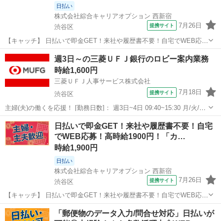
日払い
株式会社綜合キャリアオプション 西新宿
7月26日
提携サイト
渋谷区
【キャッチ】 日払いで即金GET！来社や履歴書不要！自宅でWEB応
募！高時給2200円！「契約手続き/登録」20代～40代のスタッフさん中
東京
渋谷区
その他
週3日～の三菱ＵＦＪ銀行のロビー案内業務
心に大活躍中！ 【コメント】 《未経験から就業可能なオフィスワーク
時給1,600円
☆》 「未経験から...
三菱ＵＦＪ人事サービス株式会社
7月18日
提携サイト
渋谷区
主婦(夫)の働くを応援！ [勤務日数]： 週3日~4日 09:40~15:30 月/火/水/
木/金 などから選べます [勤務地・最寄駅]： 東京都渋谷区西原３－８
東京
渋谷区
秘書
日払いで即金GET！来社や履歴書不要！自宅
－５ 三菱ＵＦＪ銀行／代々木上原支店 [職種名]：三菱...
でWEB応募！高時給1900円！「カ…
時給1,900円
日払い
株式会社綜合キャリアオプション 西新宿
7月26日
提携サイト
渋谷区
【キャッチ】 日払いで即金GET！来社や履歴書不要！自宅でWEB応
募！高時給1900円！「カードのサポート/架電営業」20代～40代のスタ
東京
渋谷区
電話対応
「郵便物のデータ入力/問合せ対応」日払いが
ッフさん中心に大活躍中！ 【コメント】 《未経験から就業可能なオフ