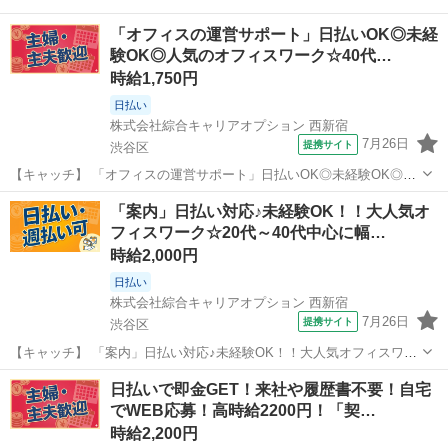
「オフィスの運営サポート」日払いOK◎未経
験OK◎人気のオフィスワーク☆40代…
時給1,750円
日払い
株式会社綜合キャリアオプション 西新宿
7月26日
提携サイト
渋谷区
【キャッチ】 「オフィスの運営サポート」日払いOK◎未経験OK◎人
気のオフィスワーク☆40代まで幅広く活躍中！ 【コメント】 《未経験
東京
渋谷区
その他
「案内」日払い対応♪未経験OK！！大人気オ
から就業可能なオフィスワーク☆》 「未経験からだと不安で…」 「ブ
フィスワーク☆20代～40代中心に幅…
ランクがあるから…」 ...
時給2,000円
日払い
株式会社綜合キャリアオプション 西新宿
7月26日
提携サイト
渋谷区
【キャッチ】 「案内」日払い対応♪未経験OK！！大人気オフィスワー
ク☆20代～40代中心に幅広い年齢層のスタッフが活躍中◎ 【コメン
東京
渋谷区
電話対応
日払いで即金GET！来社や履歴書不要！自宅
ト】 ＼★☆大人気のオフィスワーク案件多数☆★／ 大人気のオフィス
でWEB応募！高時給2200円！「契…
ワークのお仕事を多数ご...
時給2,200円