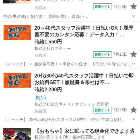
7月23日
提携サイト
渋谷区
主婦(夫)の働くを応援！ [勤務日数]： 週2日~
10:00~15:00/10:00~16:00/10:00~17:00/10:00~18:00/13:00~17:00 月/
東京
渋谷区
経理
20～40代スタッフ活躍中！日払いOK！履歴
火/水/木/金 などから選べます [勤務地・...
書不要のカンタン応募！データ入力！…
時給1,550円
株式会社ロフティー
7月26日
提携サイト
渋谷区
【キャッチ】 ＜ 履歴書不要！＞事務をお任せ！【日払い＆前払いあ
り】高時給1550～1938円！未経験OK！ 【コメント】 ＊未経験からお
東京
渋谷区
一般事務
20代/30代/40代スタッフ活躍中！日払いで即
仕事にチャレンジしたい方 ＊経験を活かしてさらにスキルアップした
お給料GET！履歴書＆来社は不…
い方 ＊扶養内...
時給2,200円
日払い
株式会社綜合キャリアオプション 西新宿
7月26日
提携サイト
渋谷区
【キャッチ】 20代/30代/40代スタッフ活躍中！日払いで即お給料
GET！履歴書＆来社は不要！自宅で完結WEB応募！高時給2200円！契
東京
渋谷区
その他
【おもちゃ】家に眠ってる現金化できます💰
約手続き/登録！渋谷駅エリア 【コメント】 ＼★☆大人気のオフィス
状態が悪くてもOK！最大限買取します
ワーク案件多数☆★...