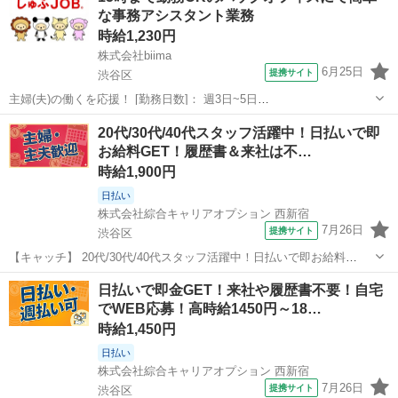
な事務アシスタント業務
スワーク☆》 「未経...
時給1,230円
株式会社biima
6月25日
提携サイト
渋谷区
主婦(夫)の働くを応援！ [勤務日数]： 週3日~5日
09:00~15:00/10:00~15:00/12:00~17:00 月/火/水/木/金 などから選べま
東京
渋谷区
一般事務
20代/30代/40代スタッフ活躍中！日払いで即
す [勤務地・最寄駅]： 東京都渋谷区千駄ケ谷5丁目32－...
お給料GET！履歴書＆来社は不…
時給1,900円
日払い
株式会社綜合キャリアオプション 西新宿
7月26日
提携サイト
渋谷区
【キャッチ】 20代/30代/40代スタッフ活躍中！日払いで即お給料
GET！履歴書＆来社は不要！自宅で完結WEB応募！高時給1900円！カ
東京
渋谷区
電話対応
日払いで即金GET！来社や履歴書不要！自宅
ードのサポート/架電営業！渋谷駅エリア 【コメント】 ＼★☆大人気
でWEB応募！高時給1450円～18…
のオフィスワーク案...
時給1,450円
日払い
株式会社綜合キャリアオプション 西新宿
7月26日
提携サイト
渋谷区