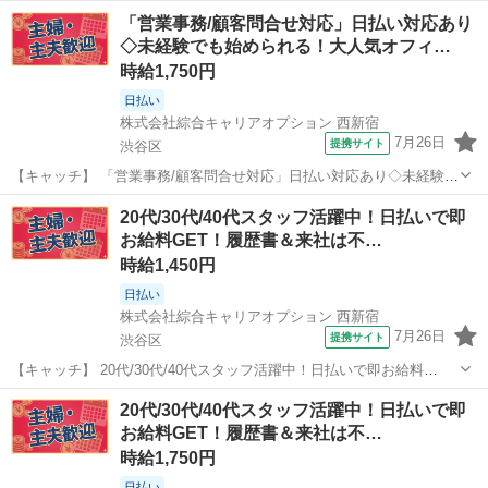
「営業事務/顧客問合せ対応」日払い対応あり
◇未経験でも始められる！大人気オフィ…
時給1,750円
日払い
株式会社綜合キャリアオプション 西新宿
7月26日
提携サイト
渋谷区
【キャッチ】 「営業事務/顧客問合せ対応」日払い対応あり◇未経験で
も始められる！大人気オフィスワーク！40代まで幅広く活躍中☆ 【コ
東京
渋谷区
その他
20代/30代/40代スタッフ活躍中！日払いで即
メント】 《未経験から就業可能なオフィスワーク☆》 「未経験からだ
お給料GET！履歴書＆来社は不…
と不安で…」 「ブランク...
時給1,450円
日払い
株式会社綜合キャリアオプション 西新宿
7月26日
提携サイト
渋谷区
【キャッチ】 20代/30代/40代スタッフ活躍中！日払いで即お給料
GET！履歴書＆来社は不要！自宅で完結WEB応募！高時給1450円～
東京
渋谷区
その他
20代/30代/40代スタッフ活躍中！日払いで即
1813円！口座のデータ入力/監視業務！渋谷駅エリア 【コメント】
お給料GET！履歴書＆来社は不…
《未経験から就業可...
時給1,750円
日払い