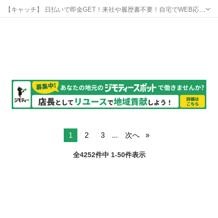
【キャッチ】 日払いで即金GET！来社や履歴書不要！自宅でWEB応
募！高時給1450円～1813円！「口座のデータ入力/監視業務」20代～
東京
渋谷区
その他
40代のスタッフさん中心に大活躍中！ 【コメント】 《未経験から就業
可能なオフィスワ...
1
2
3
...
次へ
全4252件中 1-50件表示