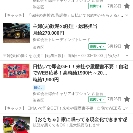
株式会社綜合キャリアオプション 西新宿
7月26日
提携サイト
渋谷区
【キャッチ】 「保険の進捗管理/調整」日払いでお給料がもらえる♪未
経験さん活躍中◎人気のオフィスワーク！！40代まで幅広く活躍中♪
東京
渋谷区
電話対応
主婦(夫)歓迎の経理・総務担当
【コメント】 《未経験から就業可能なオフィスワーク☆》 「未経験か
月給270,000円
らだと不安で…」 「ブラ...
株式会社トレーディングトレード
5月19日
提携サイト
渋谷区
主婦(夫)の働くを応援！ [勤務日数]： 週5日~ 09:00~18:00 月/火/水/木/
金 [勤務地・最寄駅]： 東京都渋谷区代々木2-13-4 新中央ビル4F 株式
東京
渋谷区
経理
日払いで即金GET！来社や履歴書不要！自宅
会社トレーディングトレード 新宿(東京メトロ)駅徒...
でWEB応募！高時給1900円～20…
時給1,900円
日払い
株式会社綜合キャリアオプション 西新宿
7月26日
提携サイト
渋谷区
【キャッチ】 日払いで即金GET！来社や履歴書不要！自宅でWEB応
募！高時給1900円～2000円！「データ入力/資料作成」20代～40代の
東京
渋谷区
その他
【おもちゃ】家に眠ってる現金化できます💰
スタッフさん中心に大活躍中！ 【コメント】 ＼★☆大人気のオフィス
状態が悪くてもOK！最大限買取します
ワーク案件多数☆...