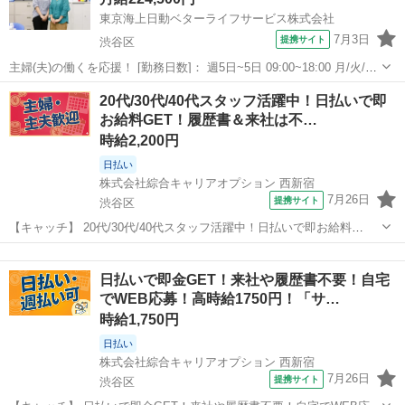
東京海上日動ベターライフサービス株式会社
7月3日
提携サイト
渋谷区
主婦(夫)の働くを応援！ [勤務日数]： 週5日~5日 09:00~18:00 月/火/水/
木/金/土/日 などから選べます [勤務地・最寄駅]： 東京都渋谷区本町１
東京
渋谷区
一般事務
20代/30代/40代スタッフ活躍中！日払いで即
－３０－１５ New River HATSUDAI １...
お給料GET！履歴書＆来社は不…
時給2,200円
日払い
株式会社綜合キャリアオプション 西新宿
7月26日
提携サイト
渋谷区
【キャッチ】 20代/30代/40代スタッフ活躍中！日払いで即お給料
GET！履歴書＆来社は不要！自宅で完結WEB応募！高時給2200円！契
東京
渋谷区
その他
約手続き/登録！渋谷駅エリア 【コメント】 ＼★☆大人気のオフィス
日払いで即金GET！来社や履歴書不要！自宅
ワーク案件多数☆★...
でWEB応募！高時給1750円！「サ…
時給1,750円
日払い
株式会社綜合キャリアオプション 西新宿
7月26日
提携サイト
渋谷区