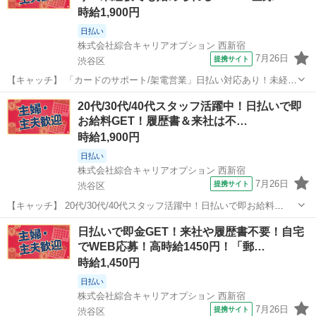
時給1,900円
日払い
株式会社綜合キャリアオプション 西新宿
7月26日
提携サイト
渋谷区
【キャッチ】 「カードのサポート/架電営業」日払い対応あり！未経験
でも始められる！WEB登録でOK！！40代まで幅広く活躍中！！ 【コ
東京
渋谷区
電話対応
20代/30代/40代スタッフ活躍中！日払いで即
メント】 ＼★☆大人気のオフィスワーク案件多数☆★／ 大人気のオフ
お給料GET！履歴書＆来社は不…
ィスワークのお仕事を...
時給1,900円
日払い
株式会社綜合キャリアオプション 西新宿
7月26日
提携サイト
渋谷区
【キャッチ】 20代/30代/40代スタッフ活躍中！日払いで即お給料
GET！履歴書＆来社は不要！自宅で完結WEB応募！高時給1900円！ク
東京
渋谷区
電話対応
日払いで即金GET！来社や履歴書不要！自宅
レカ会員への入金案内！渋谷駅エリア 【コメント】 ＼★☆大人気のオ
でWEB応募！高時給1450円！「郵…
フィスワーク案件多...
時給1,450円
日払い
株式会社綜合キャリアオプション 西新宿
7月26日
提携サイト
渋谷区