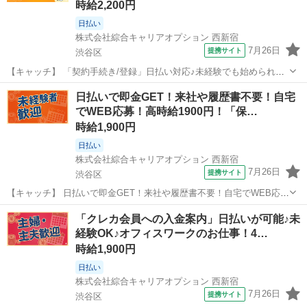
時給2,200円
日払い
株式会社綜合キャリアオプション 西新宿
7月26日
提携サイト
渋谷区
【キャッチ】 「契約手続き/登録」日払い対応♪未経験でも始められる
☆人気のオフィスワーク！40代まで幅広く活躍中◎ 【コメント】 《未
東京
渋谷区
その他
日払いで即金GET！来社や履歴書不要！自宅
経験から就業可能なオフィスワーク☆》 「未経験からだと不安で…」
でWEB応募！高時給1900円！「保…
「ブランクがあるから…...
時給1,900円
日払い
株式会社綜合キャリアオプション 西新宿
7月26日
提携サイト
渋谷区
【キャッチ】 日払いで即金GET！来社や履歴書不要！自宅でWEB応
募！高時給1900円！「保険の進捗管理/調整」20代～40代のスタッフさ
東京
渋谷区
電話対応
「クレカ会員への入金案内」日払いが可能♪未
ん中心に大活躍中！ 【コメント】 ＼★☆大人気のオフィスワーク案件
経験OK♪オフィスワークのお仕事！4…
多数☆★／ 大人...
時給1,900円
日払い
株式会社綜合キャリアオプション 西新宿
7月26日
提携サイト
渋谷区