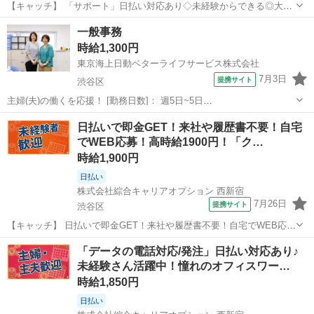
【キャッチ】 「サポート」日払い対応あり◇未経験からできる◎大人
気オフィスワーク◎40代まで幅広く活躍中！ 【コメント】 《未経験か
東京
渋谷区
その他
一般事務
ら就業可能なオフィスワーク☆》 「未経験からだと不安で…」 「ブラ
時給1,300円
ンクがあるから…」 「日...
東京海上日動ベターライフサービス株式会社
7月3日
提携サイト
渋谷区
主婦(夫)の働くを応援！ [勤務日数]： 週5日~5日
09:00~17:00/09:00~18:00 月/火/水/木/金/土/日 などから選べます [勤務
東京
渋谷区
一般事務
日払いで即金GET！来社や履歴書不要！自宅
地・最寄駅]： 東京都渋谷区本町１－３０－１５ 稲葉ビル１階 み...
でWEB応募！高時給1900円！「ク…
時給1,900円
日払い
株式会社綜合キャリアオプション 西新宿
7月26日
提携サイト
渋谷区
【キャッチ】 日払いで即金GET！来社や履歴書不要！自宅でWEB応
募！高時給1900円！「クレカ会員への入金案内」20代～40代のスタッ
東京
渋谷区
電話対応
「データの電話対応/発注」日払い対応あり♪
フさん中心に大活躍中！ 【コメント】 《未経験から就業可能なオフィ
未経験さん活躍中！憧れのオフィスワー…
スワーク☆》 「未経...
時給1,850円
日払い