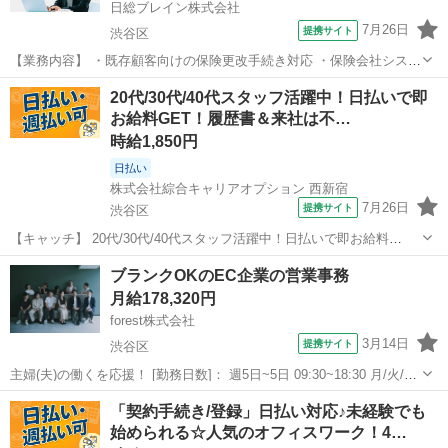
日総ブレイン株式会社
7月26日
提携サイト
渋谷区
【業務内容】 ・既存顧客向けの保険更改手続き対応 ・保険会社システ
ムを使用した各種事務処理 ・ご希望者からのお問い合わせ対応(受信)
東京
渋谷区
電話対応
20代/30代/40代スタッフ活躍中！日払いで即
・Web経由でお問い合わせいただいたお客様へのご案内(発信) 【お仕
お給料GET！履歴書＆来社は不…
事のポイント】 雇用...
時給1,850円
日払い
株式会社綜合キャリアオプション 西新宿
7月26日
提携サイト
渋谷区
【キャッチ】 20代/30代/40代スタッフ活躍中！日払いで即お給料
GET！履歴書＆来社は不要！自宅で完結WEB応募！高時給1850円！ウ
東京
渋谷区
電話対応
ブランクOKのEC企業の営業事務
ォーターサーバーのご案内！【就業場所複数あり！お気軽にご相談く
月給178,320円
ださい！(研修期間は原宿...
forest株式会社
3月14日
提携サイト
渋谷区
主婦(夫)の働くを応援！ [勤務日数]： 週5日~5日 09:30~18:30 月/火/水/
木/金 [勤務地・最寄駅]： 東京都渋谷区神南１丁目４番９号 テアトル
東京
渋谷区
一般事務
「契約手続き/登録」日払い対応♪未経験でも
神南 オフィス棟 6F forest株式会社 渋谷駅徒歩9...
始められる☆人気のオフィスワーク！4…