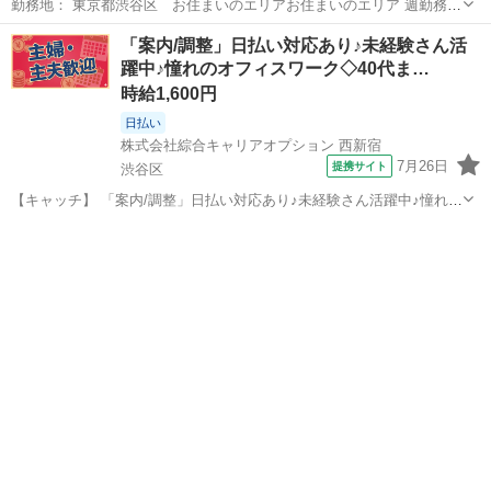
勤務地： 東京都渋谷区 お住まいのエリアお住まいのエリア 週勤務日
時： 週5日 09:30〜17:30 雇用形態： 委託・請負 給与： 月給 200000
東京
渋谷区
その他
「案内/調整」日払い対応あり♪未経験さん活
円〜250000円 勤務期間： 長期【3ヶ月以上】 ====...
躍中♪憧れのオフィスワーク◇40代ま…
時給1,600円
日払い
株式会社綜合キャリアオプション 西新宿
7月26日
提携サイト
渋谷区
【キャッチ】 「案内/調整」日払い対応あり♪未経験さん活躍中♪憧れの
オフィスワーク◇40代まで幅広く活躍中◇ 【コメント】 《未経験から
東京
渋谷区
電話対応
就業可能なオフィスワーク☆》 「未経験からだと不安で…」 「ブラン
クがあるから…」 「...