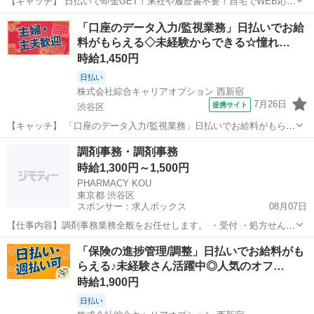
【キャッチ】 日払いで即金GET！来社や履歴書不要！自宅でWEB応
募！高時給1750円！「サポート」20代～40代のスタッフさん中心に大
東京
渋谷区
その他
「口座のデータ入力/監視業務」日払いでお給
活躍中！ 【コメント】 《未経験から就業可能なオフィスワーク☆》
料がもらえる◇未経験からできる☆憧れ…
「未経験からだと不安...
時給1,450円
日払い
株式会社綜合キャリアオプション 西新宿
7月26日
提携サイト
渋谷区
【キャッチ】 「口座のデータ入力/監視業務」日払いでお給料がもらえ
る◇未経験からできる☆憧れのオフィスワーク◎40代まで幅広く活躍
東京
渋谷区
その他
調剤事務・調剤事務
中！ 【コメント】 《未経験から就業可能なオフィスワーク☆》 「未
時給1,300円～1,500円
経験からだと不安で…」 「...
PHARMACY KOU
東京都 渋谷区
スポンサー：求人ボックス
08月07日
【仕事内容】調剤事務業務全般をお任せします。 ・受付 ・処方せん入
力 ・レセプト請求 ・薬剤師の指示のもとでのピッキング など 未経
アルバイト・パート
「保険の進捗管理/調整」日払いでお給料がも
験・無資格の方も、先輩スタッフが一から丁寧にお教えしますので安
らえる♪未経験さん活躍中◎人気のオフ…
心してスタートできます。 【経験・資...
時給1,900円
日払い