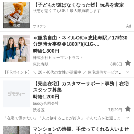
【子どもが遊ばなくなった🧸】玩具を査定
状態が悪くてもOK！最大限買取します
Ad
プリフラ
≪服装自由・ネイルOK≫恵比寿駅／17時30
分定時★事務＠1800円(K1G-…
時給1,800円
株式会社ヒューマントラスト
恵比寿駅
8月6日
【PRポイント】 ＼ 20～40代の女性が活躍中 ／ 住宅設備サービスで
事務staff募集！派遣スタッフさんも多数活躍中 ▼＜わたしらしく働け
東京
渋谷区
恵比寿駅
一般事務
ヒューマントラスト
【完全在宅】カスタマーサポート事務｜在宅
る＞金髪ok！サンダルやジーンズなどもok！服装・ネイルも自由！ か
スタッフ募集
んたん来社不...
時給1,200円
buddy合同会社
渋谷区
7月29日
「在宅で働きたい」「人と接することが好き」 そんな方を歓迎しま
す！ 当社サービスをご利用のお客様からのお問い合わせ受付や、 ご案
東京
渋谷区
一般事務
スタッフ
マンションの清掃、手伝ってくれる人いませ
内の日程調整を担当していただきます。 対応いただくのは、すでにお