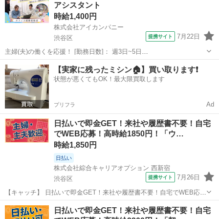
アシスタント
人気のオフィスワー...
時給1,400円
株式会社アイカンパニー
7月22日
提携サイト
渋谷区
主婦(夫)の働くを応援！ [勤務日数]： 週3日~5日
10:00~15:00/10:00~16:00/10:00~17:00/10:00~18:00/11:00~18:00 月/
東京
渋谷区
広報
【実家に残ったミシン🏠】買い取ります❗️
火/水/木/金 などから選べます [勤務...
状態が悪くてもOK！最大限買取します
Ad
プリフラ
日払いで即金GET！来社や履歴書不要！自宅
でWEB応募！高時給1850円！「ウ…
時給1,850円
日払い
株式会社綜合キャリアオプション 西新宿
7月26日
提携サイト
渋谷区
【キャッチ】 日払いで即金GET！来社や履歴書不要！自宅でWEB応
募！高時給1850円！「ウォーターサーバーのご案内」20代～40代のス
東京
渋谷区
電話対応
日払いで即金GET！来社や履歴書不要！自宅
タッフさん中心に大活躍中！ 【コメント】 《未経験から就業可能なオ