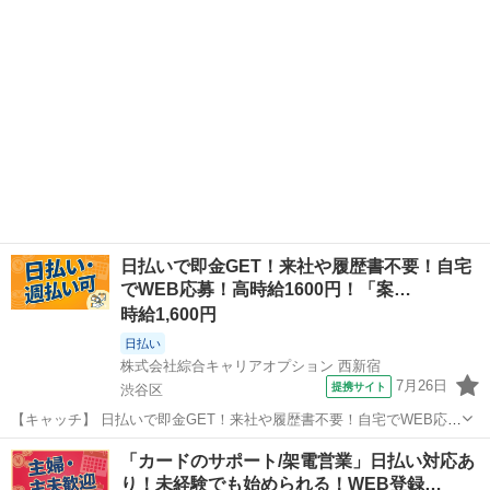
日払いで即金GET！来社や履歴書不要！自宅
でWEB応募！高時給1600円！「案…
時給1,600円
日払い
株式会社綜合キャリアオプション 西新宿
7月26日
提携サイト
渋谷区
【キャッチ】 日払いで即金GET！来社や履歴書不要！自宅でWEB応
募！高時給1600円！「案内/調整」20代～40代のスタッフさん中心に大
東京
渋谷区
電話対応
「カードのサポート/架電営業」日払い対応あ
活躍中！ 【コメント】 《未経験から就業可能なオフィスワーク☆》
り！未経験でも始められる！WEB登録…
「未経験からだと不...