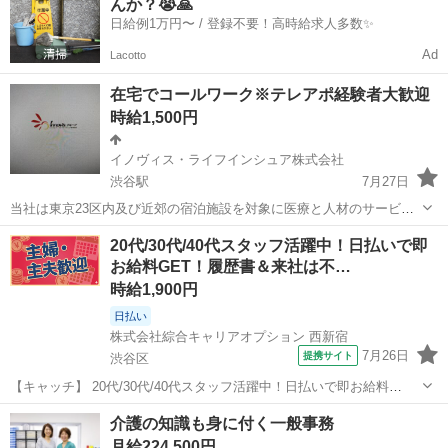
んか？😭🙏
問い合わせいただ...
日給例1万円〜 / 登録不要！高時給求人多数✨
Ad
Lacotto
在宅でコールワーク※テレアポ経験者大歓迎
時給1,500円
イノヴィス・ライフインシュア株式会社
渋谷駅
7月27日
当社は東京23区内及び近郊の宿泊施設を対象に医療と人材のサービス
を行っております。 シティホテル、ラグジュアリーホテル、アパート
東京
渋谷区
渋谷駅
電話対応
シティホテル
20代/30代/40代スタッフ活躍中！日払いで即
メントホテル、ビジネスホテルに医師が駆け付ける医療サービスの一
お給料GET！履歴書＆来社は不…
次受付や人材サービスでは夜間にナ...
時給1,900円
日払い
株式会社綜合キャリアオプション 西新宿
7月26日
提携サイト
渋谷区
【キャッチ】 20代/30代/40代スタッフ活躍中！日払いで即お給料
GET！履歴書＆来社は不要！自宅で完結WEB応募！高時給1900円～
東京
渋谷区
その他
介護の知識も身に付く一般事務
2000円！データ入力/資料作成！渋谷駅エリア 【コメント】 《未経験
月給224,500円
から就業可能なオ...