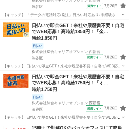
株式会社綜合キャリアオプション 西新宿
7月26日
提携サイト
渋谷区
【キャッチ】 「データの電話対応/発注」日払い対応あり♪未経験さん
活躍中！憧れのオフィスワーク◇40代まで幅広く活躍中♪ 【コメン
東京
渋谷区
その他
日払いで即金GET！来社や履歴書不要！自宅
ト】 ＼★☆大人気のオフィスワーク案件多数☆★／ 大人気のオフィス
でWEB応募！高時給1850円！「金…
ワークのお仕事を多数ご用...
時給1,850円
日払い
株式会社綜合キャリアオプション 西新宿
7月26日
提携サイト
渋谷区
【キャッチ】 日払いで即金GET！来社や履歴書不要！自宅でWEB応
募！高時給1850円！「金融商品の問合せ対応」20代～40代のスタッフ
東京
渋谷区
電話対応
日払いで即金GET！来社や履歴書不要！自宅
さん中心に大活躍中！ 【コメント】 《未経験から就業可能なオフィス
でWEB応募！高時給1750円！「オ…
ワーク☆》 「未経験...
時給1,750円
日払い
株式会社綜合キャリアオプション 西新宿
7月26日
提携サイト
渋谷区
【キャッチ】 日払いで即金GET！来社や履歴書不要！自宅でWEB応
募！高時給1750円！「オフィスの運営サポート」20代～40代のスタッ
東京
渋谷区
その他
15時まで勤務OKのバックオフィスにて簡単
フさん中心に大活躍中！ 【コメント】 《未経験から就業可能なオフィ