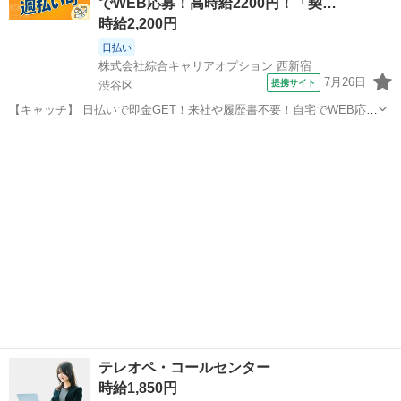
でWEB応募！高時給2200円！「契…
フィスワーク☆》 「...
時給2,200円
日払い
株式会社綜合キャリアオプション 西新宿
7月26日
提携サイト
渋谷区
【キャッチ】 日払いで即金GET！来社や履歴書不要！自宅でWEB応
募！高時給2200円！「契約手続き/登録」20代～40代のスタッフさん中
東京
渋谷区
その他
心に大活躍中！ 【コメント】 ＼★☆大人気のオフィスワーク案件多数
☆★／ 大人気の...
テレオペ・コールセンター
時給1,850円