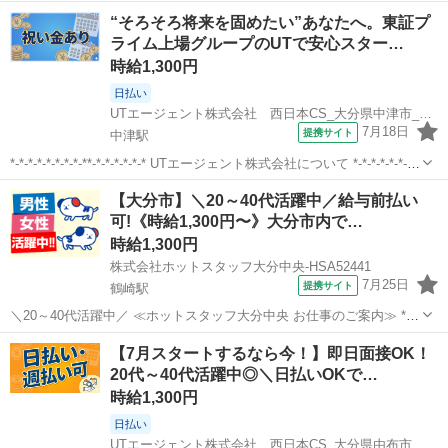
貨物の仕分け・搬入出・搬送の経験者歓迎☆ ◎若手男女活躍中！ 《履
大分
国東市
杵築駅
倉庫
“そろそろ将来を固めたい”あなたへ。東証プ
歴書不要☆オンライン面接OK》 家にいながらスマホですぐにWEB面
ライム上場グループのUTで安心スター…
談ができる！履歴書・志...
時給1,300円
日払い
UTエージェント株式会社 西日本CS_大分県中津市_製造
7月18日
提携サイト
中津駅
*-*-*-*-*-*-*-*-**-*-*-*-*-*-* UTエージェント株式会社について *-*-*-*-*-*-*-
*-**-*-*-*-*-*-* 当社は「無期雇用派遣」を行っている会社です。 採用決
大分
中津市
中津駅
倉庫
【大分市】＼20～40代活躍中／給与前払い
定後はUTエー...
可!《時給1,300円〜》大分市内で…
時給1,300円
株式会社ホットスタッフ大分中央-HSA52441
7月25日
提携サイト
鶴崎駅
＼20～40代活躍中／ ≪ホットスタッフ大分中央 お仕事のご案内≫ *
—————おすすめPOINT—————* ◇高時給1,300円以上 ◇未経験
大分
大分市
鶴崎駅
倉庫
【7月スタートするなら今！】即日面接OK！
歓迎・無資格歓迎 ◇土日祝休み&残業なし ◇フラットで働きやすい職
20代～40代活躍中◎＼日払いOKで…
場 ◇夏場...
時給1,300円
日払い
UTエージェント株式会社 西日本CS_大分県由布市_製造