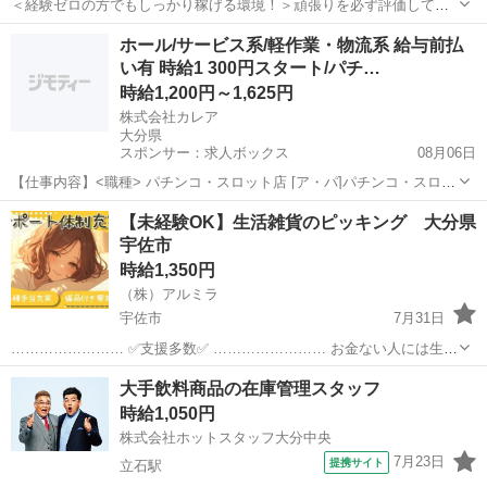
＜経験ゼロの方でもしっかり稼げる環境！＞頑張りを必ず評価してく
れる職場なので努力次第で時給はどんどんUP！ プロのコーディネータ
大分
別府市
倉庫
時給
ホール/サービス系/軽作業・物流系 給与前払
ーがサポートします♪ お急ぎの方は『06-4963-0032』にお電話下さ
い有 時給1 300円スタート/パチ…
い！ ...
時給1,200円～1,625円
株式会社カレア
大分県
スポンサー：求人ボックス
08月06日
【仕事内容】<職種> パチンコ・スロット店 [ア・パ]パチンコ・スロッ
ト(ホール)、サービスその他、軽作業・物流その他 <雇用形態> アルバ
アルバイト・パート
【未経験OK】生活雑貨のピッキング 大分県
イト・パート <給与> [ア・パ]時給1,200円～1,625円 交通費:一部支給
宇佐市
上限1...
時給1,350円
（株）アルミラ
宇佐市
7月31日
…………………… ✅支援多数✅ …………………… お金ない人には生活
支援金 携帯ない人にはレンタル 住む場所がない方には 寮もご用意し
大分
宇佐市
倉庫
時給
大手飲料商品の在庫管理スタッフ
ます！ 即日入寮対応で 敷金・礼金は 会社...
時給1,050円
株式会社ホットスタッフ大分中央
7月23日
提携サイト
立石駅