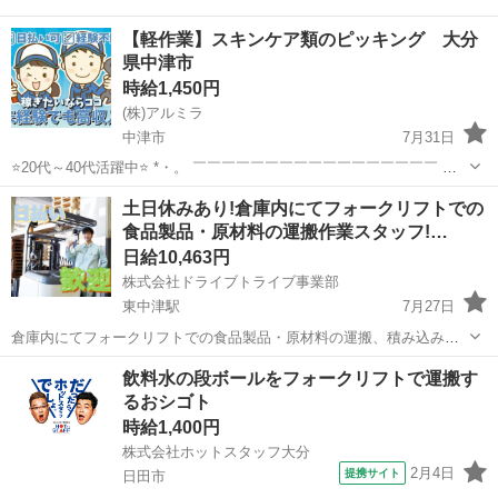
【軽作業】スキンケア類のピッキング 大分
県中津市
時給1,450円
(株)アルミラ
中津市
7月31日
⭐20代～40代活躍中⭐ *・。 ￣￣￣￣￣￣￣￣￣￣￣￣￣￣￣￣￣ 経
験ゼロの方でも 変わらず高時給からのスタートで しっかり稼げる環境
大分
中津市
倉庫
時給
土日休みあり!倉庫内にてフォークリフトでの
♪ 頑張りを必ず 評価してくれる職場なので 努力次第で時給はUP！...
食品製品・原材料の運搬作業スタッフ!…
日給10,463円
株式会社ドライブトライブ事業部
東中津駅
7月27日
倉庫内にてフォークリフトでの食品製品・原材料の運搬、積み込み、
荷降ろし作業スタッフ 取扱商品・・・食品 作業比率・・・フォークリ
大分
中津市
東中津駅
倉庫
スタッフ
飲料水の段ボールをフォークリフトで運搬す
フト5割：作業5割 作業場所・・・倉庫内 勤務時間・・・8:15〜17:00
るおシゴト
平均年齢...
時給1,400円
株式会社ホットスタッフ大分
2月4日
提携サイト
日田市