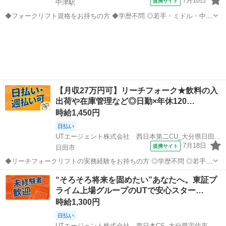
7月18日
提携サイト
中津駅
◆フォークリフト資格をお持ちの方 ◆学歴不問 ◎若手・ミドル・中高
年の男女活躍中 《履歴書不要☆オンライン面接OK》 家にいながらス
大分
中津市
中津駅
倉庫
マホですぐにWEB面談ができる！履歴書・志望動機不要・私服で
OK！ 今までの経歴も問いま...
【月収27万円可】リーチフォーク★飲料の入
出荷や在庫管理など◎日勤×年休120…
時給1,450円
日払い
UTエージェント株式会社 西日本第二CU_大分県日田市_フォークリフト・クレーン
7月18日
提携サイト
日田市
◆リーチフォークリフトの実務経験をお持ちの方 ◎学歴不問 ◎若手～
ミドル世代の男女活躍中！ 《履歴書不要☆オンライン面接OK》 家に
大分
日田市
倉庫
“そろそろ将来を固めたい”あなたへ。東証プ
いながらスマホですぐにWEB面談ができる！履歴書・志望動機不要・
ライム上場グループのUTで安心スター…
私服でOK！ 今までの経...
時給1,300円
日払い
UTエージェント株式会社 西日本CS_大分県宇佐市_製造