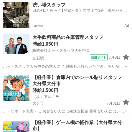
大分
中津市
倉庫
スタッフ
洗い場スタッフ
数充実しているので 「工場って休みがなさ...
日給例1万円〜 /【登録不要】スマホで1分！単発バイト
一括検索✨
Ad
Lacotto
大手飲料商品の在庫管理スタッフ
時給1,050円
株式会社ホットスタッフ大分中央
7月8日
提携サイト
立石駅
ホットスタッフ大分中央の求人に ご興味をお持ちいただき、ありがと
うございます！ ＊—————おすすめPOINT—————＊ ●未経験ス
大分
杵築市
立石駅
倉庫
【軽作業】倉庫内でのシール貼りスタッフ
タート歓迎 ●人気の事務軽作業 ●残業なし ●土日祝休み ●空調完備！一
大分県大分市
年中快適な環境で働...
時給1,500円
（株）アルミラ
大分市
7月31日
…・サポート充実・… お金ない人には生活支援金 携帯ない人にはレン
タル 住む場所がない方には 即日入寮も相談可能です！ もし、できな
大分
大分市
倉庫
時給
【軽作業】ゲーム機の軽作業【大分県大分
い場合は 宿泊施設代をお渡しします！ ☆…・プ...
市】