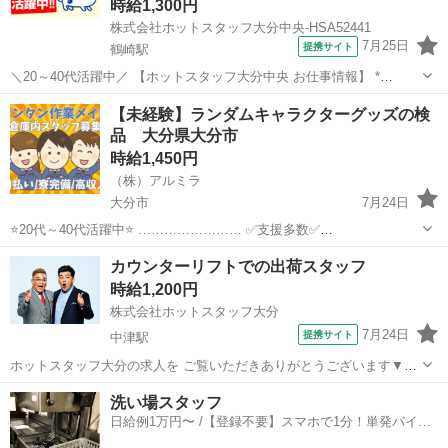
時給1,300円
株式会社ホットスタッフ大分中央-HSA52441
7月25日
提携サイト
鶴崎駅
＼20～40代活躍中／ 【ホットスタッフ大分中央 お仕事情報】 *
—————おすすめポイント—————* ★高時給1,300円以上 ★未経
大分
大分市
鶴崎駅
倉庫
【未経験】ランダムキャラクターグッズの検
験歓迎・無資格歓迎 ★土日祝休み&残業なし ★フラットで働きやすい
品 大分県大分市
職場 ★夏場も働き...
時給1,450円
（株）アルミラ
大分市
7月24日
⭐20代～40代活躍中⭐ …………………… ✅支援多数✅
…………………… お金ない人には生活支援金 携帯ない人にはレンタル
大分
大分市
倉庫
給料
カウンターリフトでの出荷スタッフ
住む場所がない方には 寮もご用意します！ 即日入寮対応で 敷金・礼
時給1,200円
金...
株式会社ホットスタッフ大分
7月24日
提携サイト
中津駅
ホットスタッフ大分の求人を ご覧いただきありがとうございます▼・
ω・▽ ＼ ご紹介するお仕事のPOINT ／ ◆土日休みでプライベート
大分
中津市
中津駅
倉庫
洗い場スタッフ
充実 ◆経験やスキルを活かして働ける ◆長期連休で予定を組みやすい
日給例1万円〜 /【登録不要】スマホで1分！単発バイト
◆冷暖房完備で快適...
一括検索✨