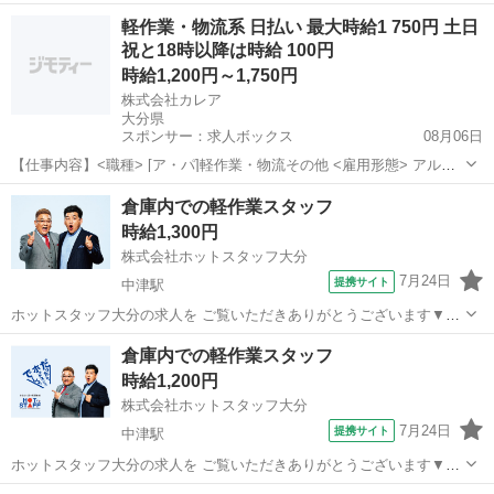
ω・▽ ＼ ご紹介するお仕事のPOINT ／ ◆制服貸与でらくらくスタ
大分
豊後高田市
豊前長洲駅
倉庫
軽作業・物流系 日払い 最大時給1 750円 土日
ート ◆長期連休ありで家庭時間を大切にできる ◆土日休みでプライベ
祝と18時以降は時給 100円
ート充実 ◆未経験で...
時給1,200円～1,750円
株式会社カレア
大分県
スポンサー：求人ボックス
08月06日
【仕事内容】<職種> [ア・パ]軽作業・物流その他 <雇用形態> アルバ
イト・パート <給与> [ア・パ]時給1,200円～1,750円 交通費:一部支給
アルバイト・パート
倉庫内での軽作業スタッフ
上限15,000円(1日辺りの上限は500円/日) 公共交通機関ご利用の方...
時給1,300円
株式会社ホットスタッフ大分
7月24日
提携サイト
中津駅
ホットスタッフ大分の求人を ご覧いただきありがとうございます▼・
ω・▽ ＼ ご紹介するお仕事のPOINT ／ ◆土日休みでプライベート
大分
中津市
中津駅
倉庫
倉庫内での軽作業スタッフ
充実 ◆簡単軽作業で身体の負担なし ◆長期連休ありで予定が立てやす
時給1,200円
い ◆もくもく1人作...
株式会社ホットスタッフ大分
7月24日
提携サイト
中津駅
ホットスタッフ大分の求人を ご覧いただきありがとうございます▼・
ω・▽ ＼ ご紹介するお仕事のPOINT ／ ◆2交代勤務でしっかり稼
大分
中津市
中津駅
倉庫