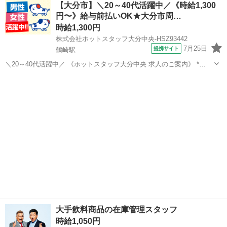
【大分市】＼20～40代活躍中／《時給1,300
げる ◆未経験でも始めやすいお仕事 ◆土日休みでプライベート充実
円〜》給与前払いOK★大分市周…
◆簡単軽作業で身体の...
時給1,300円
株式会社ホットスタッフ大分中央-HSZ93442
7月25日
提携サイト
鶴崎駅
＼20～40代活躍中／ 《ホットスタッフ大分中央 求人のご案内》 *
—————おすすめPOINT—————* ◆高時給1,300円以上 ◆未経験
大分
大分市
鶴崎駅
倉庫
歓迎・無資格歓迎 ◆土日祝休み&残業なし ◆フラットで働きやすい職
場 ◆夏場も...
大手飲料商品の在庫管理スタッフ
時給1,050円