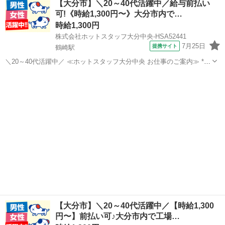
【大分市】＼20～40代活躍中／給与前払い
ートをするお仕事です！ 工場では自動車の部品を扱っていて 色々な部
可!《時給1,300円〜》大分市内で…
品を製造する前の材料...
時給1,300円
株式会社ホットスタッフ大分中央-HSA52441
7月25日
提携サイト
鶴崎駅
＼20～40代活躍中／ ≪ホットスタッフ大分中央 お仕事のご案内≫ *
—————おすすめPOINT—————* ◇高時給1,300円以上 ◇未経験
大分
大分市
鶴崎駅
倉庫
歓迎・無資格歓迎 ◇土日祝休み&残業なし ◇フラットで働きやすい職
場 ◇夏場...
【大分市】＼20～40代活躍中／【時給1,300
円〜】前払い可♪大分市内で工場…