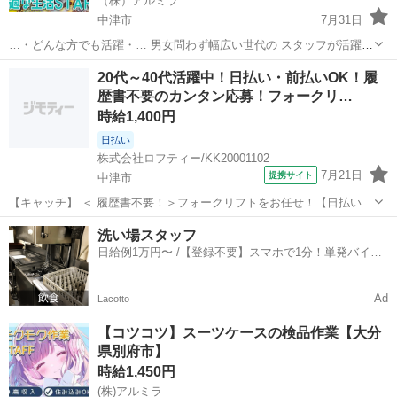
（株）アルミラ
中津市
7月31日
…・どんな方でも活躍・… 男女問わず幅広い世代の スタッフが活躍
中。 必要なスキルはないので スグに活躍できますよ！ 休暇制度も 多
大分
中津市
倉庫
時給
20代～40代活躍中！日払い・前払いOK！履
数充実しているので 「工場って休みがなさ...
歴書不要のカンタン応募！フォークリ…
時給1,400円
日払い
株式会社ロフティー/KK20001102
7月21日
提携サイト
中津市
【キャッチ】 ＜ 履歴書不要！＞フォークリフトをお任せ！【日払い＆
前払いあり】高時給1400～1750円！未経験OK！ 【コメント】 ＊未経
大分
中津市
倉庫
洗い場スタッフ
験からお仕事にチャレンジしたい方 ＊経験を活かしてさらにスキルア
日給例1万円〜 /【登録不要】スマホで1分！単発バイト
ップしたい方 ...
一括検索✨
Ad
Lacotto
【コツコツ】スーツケースの検品作業【大分
県別府市】
時給1,450円
(株)アルミラ