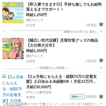
【即入寮できます◎】手持ち無しでもお給料
貰えるまでサポート！
時給1,250円
(株)アルミラ
大分市
7月31日
*・。 ￣￣￣￣￣￣￣￣￣￣￣￣￣￣￣￣￣ 経験ゼロの方でも 変わら
ず高時給からのスタートで しっかり稼げる環境♪ 頑張りを必ず 評価し
大分
大分市
倉庫
時給
【幅広い世代活躍】災害対策グッズの検品
てくれる職場なので 努力次第で時給はUP！ どんどん貯金できで お...
【大分県大分市】
時給1,450円
(株)アルミラ
大分市
7月31日
…………………………… ✅未経験さん大歓迎✅
…………………………… 今までの経験や学歴は一切不問！ どの作業も
大分
大分市
倉庫
時給
【3ヵ月毎にもらえる・総額70万の定着支
研修制度が充実していて マニュアルが完備されているので 未経験でも
援】土日休み＆未経験OK！月収33万円…
すぐに活躍...
月給230,000円
UTエイム株式会社
3月22日
提携サイト
中津市
＼有名大手自動車メーカーで働こう！／ ＜コンパクトカーの組立て・