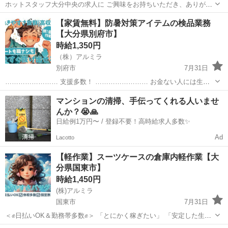
ホットスタッフ大分中央の求人に ご興味をお持ちいただき、ありがと
うございます！ ＊—————おすすめPOINT—————＊ ●未経験ス
大分
杵築市
立石駅
倉庫
【家賃無料】防暑対策アイテムの検品業務
タート歓迎 ●人気の事務軽作業 ●残業なし ●土日祝休み ●空調完備！一
【大分県別府市】
年中快適な環境で働...
時給1,350円
（株）アルミラ
別府市
7月31日
…………………… 支援多数！ …………………… お金ない人には生活
支援金 携帯ない人にはレンタル 住む場所がない方には 即日入寮も可
大分
別府市
倉庫
時給
マンションの清掃、手伝ってくれる人いませ
能です！ もし、できない場合は 宿泊施設代をお渡...
んか？😭🙏
日給例1万円〜 / 登録不要！高時給求人多数✨
Ad
Lacotto
【軽作業】スーツケースの倉庫内軽作業【大
分県国東市】
時給1,450円
(株)アルミラ
国東市
7月31日
＜✊日払いOK＆勤務帯多数✊＞ 「とにかく稼ぎたい」 「安定した生活
を送りたい」 そんな方にオススメ✨ 日払いOKだから すぐにお給料を