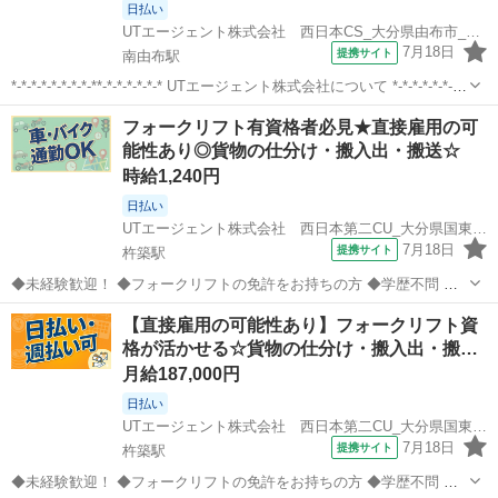
日払い
UTエージェント株式会社 西日本CS_大分県由布市_製造
7月18日
提携サイト
南由布駅
*-*-*-*-*-*-*-*-**-*-*-*-*-*-* UTエージェント株式会社について *-*-*-*-*-*-*-
*-**-*-*-*-*-*-* 当社は「無期雇用派遣」を行っている会社です。 採用決
大分
由布市
南由布駅
倉庫
フォークリフト有資格者必見★直接雇用の可
定後はUTエー...
能性あり◎貨物の仕分け・搬入出・搬送☆
時給1,240円
日払い
UTエージェント株式会社 西日本第二CU_大分県国東市_フォークリフト・クレーン
7月18日
提携サイト
杵築駅
◆未経験歓迎！ ◆フォークリフトの免許をお持ちの方 ◆学歴不問 ☆
貨物の仕分け・搬入出・搬送の経験者歓迎☆ ◎若手男女活躍中！ 《履
大分
国東市
杵築駅
倉庫
【直接雇用の可能性あり】フォークリフト資
歴書不要☆オンライン面接OK》 家にいながらスマホですぐにWEB面
格が活かせる☆貨物の仕分け・搬入出・搬…
談ができる！履歴書・志...
月給187,000円
日払い
UTエージェント株式会社 西日本第二CU_大分県国東市_フォークリフト・クレーン
7月18日
提携サイト
杵築駅
◆未経験歓迎！ ◆フォークリフトの免許をお持ちの方 ◆学歴不問 ☆