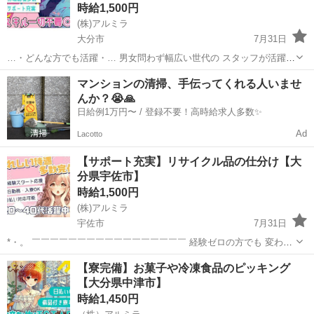
時給1,500円
(株)アルミラ
大分市
7月31日
…・どんな方でも活躍・… 男女問わず幅広い世代の スタッフが活躍
中。 必要なスキルはないので スグに活躍できますよ！ 休暇制度も 多
大分
大分市
倉庫
スタッフ
マンションの清掃、手伝ってくれる人いませ
数充実しているので 「工場って休みがなさ...
んか？😭🙏
日給例1万円〜 / 登録不要！高時給求人多数✨
Ad
Lacotto
【サポート充実】リサイクル品の仕分け【大
分県宇佐市】
時給1,500円
(株)アルミラ
宇佐市
7月31日
*・。 ￣￣￣￣￣￣￣￣￣￣￣￣￣￣￣￣￣ 経験ゼロの方でも 変わら
ず高時給からのスタートで しっかり稼げる環境♪ 頑張りを必ず 評価し
大分
宇佐市
倉庫
時給
【寮完備】お菓子や冷凍食品のピッキング
てくれる職場なので 努力次第で時給はUP！ どんどん貯金...
【大分県中津市】
時給1,450円