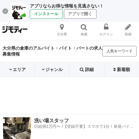
アプリならお得な情報を見逃さない！
インストール
アプリで開く
大分県
検索
ログイン
投稿
大分県の倉庫のアルバイト・バイト・パートの求人
人気キーワード
募集情報
エリア
ジャンル
詳細
新着順
洗い場スタッフ
日給例1万円〜 /【登録不要】スマホで1分！単発バイト
一括検索✨