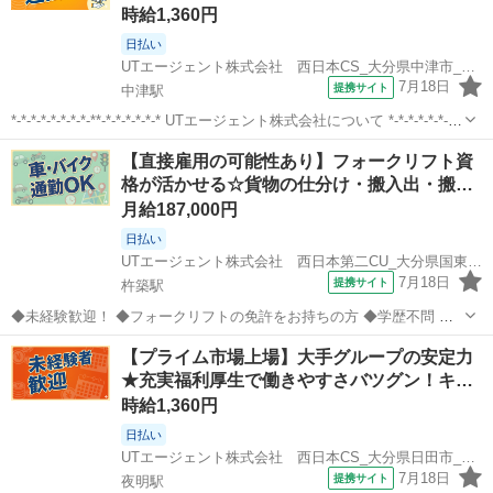
時給1,360円
日払い
UTエージェント株式会社 西日本CS_大分県中津市_製造
7月18日
提携サイト
中津駅
*-*-*-*-*-*-*-*-**-*-*-*-*-*-* UTエージェント株式会社について *-*-*-*-*-*-*-
*-**-*-*-*-*-*-* 当社は「無期雇用派遣」を行っている会社です。 採用決
大分
中津市
中津駅
倉庫
【直接雇用の可能性あり】フォークリフト資
定後はUTエー...
格が活かせる☆貨物の仕分け・搬入出・搬…
月給187,000円
日払い
UTエージェント株式会社 西日本第二CU_大分県国東市_フォークリフト・クレーン
7月18日
提携サイト
杵築駅
◆未経験歓迎！ ◆フォークリフトの免許をお持ちの方 ◆学歴不問 ☆
貨物の仕分け・搬入出・搬送の経験者歓迎☆ ◎若手男女活躍中！ 《履
大分
国東市
杵築駅
倉庫
【プライム市場上場】大手グループの安定力
歴書不要☆オンライン面接OK》 家にいながらスマホですぐにWEB面
★充実福利厚生で働きやすさバツグン！キ…
談ができる！履歴書・志...
時給1,360円
日払い
UTエージェント株式会社 西日本CS_大分県日田市_製造
7月18日
提携サイト
夜明駅