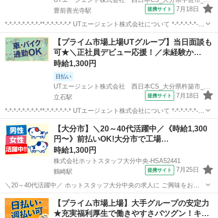
7月18日
提携サイト
豊前善光寺駅
*-*-*-*-*-*-*-*-**-*-*-*-*-*-* UTエージェント株式会社について *-*-*-*-*-*-*-
*-**-*-*-*-*-*-* 当社は「無期雇用派遣」を行っている会社です。 採用決
大分
宇佐市
豊前善光寺駅
倉庫
【プライム市場上場UTグループ】当日面談も
定後はUTエー...
可★＼正社員デビュー応援！／未経験か…
時給1,300円
日払い
UTエージェント株式会社 西日本CS_大分県杵築市_製造
7月18日
提携サイト
立石駅
*-*-*-*-*-*-*-*-**-*-*-*-*-*-* UTエージェント株式会社について *-*-*-*-*-*-*-
*-**-*-*-*-*-*-* 当社は「無期雇用派遣」を行っている会社です。 採用決
大分
杵築市
立石駅
倉庫
【大分市】＼20～40代活躍中／《時給1,300
定後はUTエー...
円〜》前払いOK!大分市で工場…
時給1,300円
株式会社ホットスタッフ大分中央-HSA52441
7月25日
提携サイト
鶴崎駅
＼20～40代活躍中／ ホットスタッフ大分中央の求人に ご興味をお持
ちいただき、ありがとうございます! *—————おすすめPOINT
大分
大分市
鶴崎駅
倉庫
【プライム市場上場】大手グループの安定力
—————* ●高時給1,300円以上 ●未経験歓迎・無資格歓迎 ●土日祝休
★充実福利厚生で働きやすさバツグン！キ…
み&残業なし...