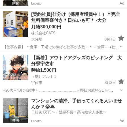
Ad
Lacotto
[契約社員]仕分け（採用者増員中！）＊完全
無料個室寮付き＊日払いも可＊ -大分
月給300,000円
株式会社CATS
大分駅
8月7日
【仕事内容】 ＊倉庫・工場での稼げる仕事が多数！＊ ～倉庫～ ●仕分
け ●ピッキング ●梱包 ●検品 など ～工場～ ●マシンOP ●加工 ●組
大分
大分市
大分駅
倉庫
個室
【新着】アウトドアグッズのピッキング 大
立 など ＼未経験でもできる簡単な作業になって...
分県宇佐市
時給1,500円
（株）アルミラ
宇佐市
8月3日
⭐20代～40代活躍中⭐ ………………………… ✅即日お給料GET✅
………………………… 日払い制度で 働いた分のお金は即GET可能⭕ 1
大分
宇佐市
倉庫
給料
マンションの清掃、手伝ってくれる人いませ
日でも 早くお金が欲しい方には 嬉しい制度ですよね！ ...
んか？😭🙏
日給例1万円〜 / 登録不要！高時給求人多数✨
Ad
Lacotto