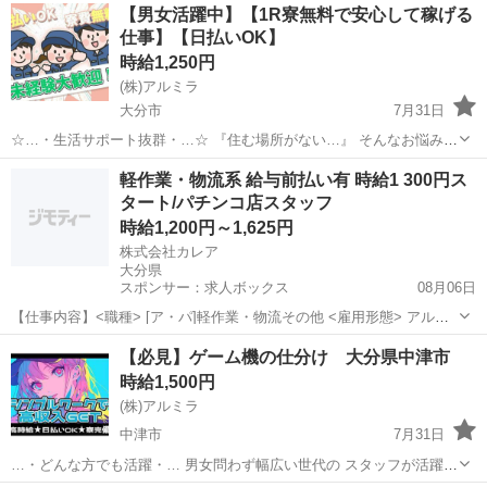
大分
国東市
倉庫
時給
【男女活躍中】【1R寮無料で安心して稼げる
受け取ることができます。 寮や支援...
仕事】【日払いOK】
時給1,250円
(株)アルミラ
大分市
7月31日
☆…・生活サポート抜群・…☆ 『住む場所がない…』 そんなお悩みを
お持ちの方必見！ アルミラが宿泊支援いたします♪ さらに、働いた分
大分
大分市
倉庫
時給
軽作業・物流系 給与前払い有 時給1 300円ス
のお金は 即GETできちゃうから すぐにピンチを脱出できる◎ ...
タート/パチンコ店スタッフ
時給1,200円～1,625円
株式会社カレア
大分県
スポンサー：求人ボックス
08月06日
【仕事内容】<職種> [ア・パ]軽作業・物流その他 <雇用形態> アルバ
イト・パート <給与> [ア・パ]時給1,200円～1,625円 交通費:一部支給
アルバイト・パート
【必見】ゲーム機の仕分け 大分県中津市
上限15,000円(1日辺りの上限は500円/日) 公共交通機関ご利用の方...
時給1,500円
(株)アルミラ
中津市
7月31日
…・どんな方でも活躍・… 男女問わず幅広い世代の スタッフが活躍
中。 必要なスキルはないので スグに活躍できますよ！ 休暇制度も 多