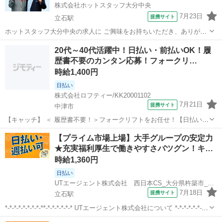
株式会社ホットスタッフ大分中央
7月23日
提携サイト
立石駅
ホットスタッフ大分中央の求人に ご興味をお持ちいただき、ありがと
うございます！ ＊—————おすすめPOINT—————＊ ●未経験ス
大分
杵築市
立石駅
倉庫
20代～40代活躍中！日払い・前払いOK！履
タート歓迎 ●人気の事務軽作業 ●残業なし ●土日祝休み ●空調完備！一
歴書不要のカンタン応募！フォークリ…
年中快適な環境で働...
時給1,400円
日払い
株式会社ロフティー/KK20001102
7月21日
提携サイト
中津市
【キャッチ】 ＜ 履歴書不要！＞フォークリフトをお任せ！【日払い＆
前払いあり】高時給1400～1750円！未経験OK！ 【コメント】 ＊未経
大分
中津市
倉庫
【プライム市場上場】大手グループの安定力
験からお仕事にチャレンジしたい方 ＊経験を活かしてさらにスキルア
★充実福利厚生で働きやすさバツグン！キ…
ップしたい方 ...
時給1,360円
日払い
UTエージェント株式会社 西日本CS_大分県杵築市_製造
7月18日
提携サイト
立石駅
*-*-*-*-*-*-*-*-**-*-*-*-*-*-* UTエージェント株式会社について *-*-*-*-*-*-*-
*-**-*-*-*-*-*-* 当社は「無期雇用派遣」を行っている会社です。 採用決
大分
杵築市
立石駅
倉庫