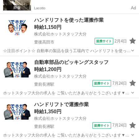
Ad
Lacotto
ハンドリフトを使った運搬作業
時給1,150円
株式会社ホットスタッフ大分
2月4日
提携サイト
豊後高田市
☆注目ポイント☆ 自動車の製品を扱う工場内で ハンドリフトを使った
運搬作業や 段取りをするお仕事です！ 未経験の方でも覚えてしまえば
大分
豊後高田市
倉庫
自動車部品のピッキングスタッフ
カンタンにできるお仕事なので 安心して作業に取り組めます(^^) はじ
時給1,200円
めはしっかり指導...
株式会社ホットスタッフ大分
7月24日
提携サイト
豊前長洲駅
ホットスタッフ大分の求人を ご覧いただきありがとうございます▼・
ω・▽ ＼ ご紹介するお仕事のPOINT ／ ◆資格や経験を活かして働
大分
豊後高田市
豊前長洲駅
倉庫
ハンドリフトで運搬作業
ける ◆長期休暇ありでプライベート充実♪ ◆人気の日勤のお仕事 ◆土
時給1,350円
日休みで予定が立て...
株式会社ホットスタッフ大分
7月24日
提携サイト
豊前長洲駅
ホットスタッフ大分の求人を ご覧いただきありがとうございます▼・