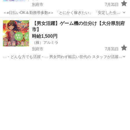
別府市
7月31日
＜✊日払いOK＆勤務帯多数✊＞ 「とにかく稼ぎたい」 「安定した生活
を送りたい」 そんな方にオススメ✨ 日払いOKだから すぐにお給料を
大分
別府市
倉庫
時給
【男女活躍】ゲーム機の仕分け【大分県別府
受け取ることができます。 寮や支援...
市】
時給1,500円
（株）アルミラ
別府市
7月31日
…・どんな方でも活躍・… 男女問わず幅広い世代の スタッフが活躍
中。 必要なスキルはないので スグに活躍できますよ！ 休暇制度も 多
大分
別府市
倉庫
スタッフ
数充実しているので 「工場って休みがなさ...