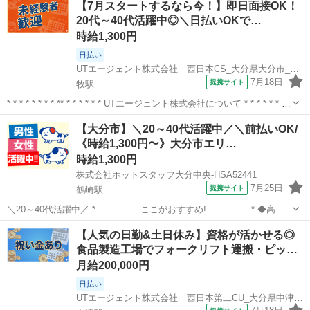
【7月スタートするなら今！】即日面接OK！
定後はUTエー...
20代～40代活躍中◎＼日払いOKで…
時給1,300円
日払い
UTエージェント株式会社 西日本CS_大分県大分市_製造
7月18日
提携サイト
牧駅
*-*-*-*-*-*-*-*-**-*-*-*-*-*-* UTエージェント株式会社について *-*-*-*-*-*-*-
*-**-*-*-*-*-*-* 当社は「無期雇用派遣」を行っている会社です。 採用決
大分
大分市
牧駅
倉庫
【大分市】＼20～40代活躍中／＼前払いOK/
定後はUTエー...
《時給1,300円〜》大分市エリ…
時給1,300円
株式会社ホットスタッフ大分中央-HSA52441
7月25日
提携サイト
鶴崎駅
＼20～40代活躍中／ *—————ここがおすすめ!—————* ◆高時
給1,300円以上 ◆未経験歓迎・無資格歓迎 ◆土日祝休み&残業なし ◆
大分
大分市
鶴崎駅
倉庫
【人気の日勤&土日休み】資格が活かせる◎
フラットで働きやすい職場 ◆夏場も働きやすいサマータイム導入 *
食品製造工場でフォークリフト運搬・ピッ…
——————U...
月給200,000円
日払い
UTエージェント株式会社 西日本第二CU_大分県中津市_フォークリフト・クレーン