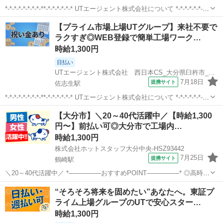
*-*-*-*-*-*-*-*-**-*-*-*-*-*-* UTエージェント株式会社について *-*-*-*-*-*-*-
*-**-*-*-*-*-*-* 当社は「無期雇用派遣」を行っている会社です。 採用決
大分
日田市
夜明駅
倉庫
【プライム市場上場UTグループ】来社不要で
定後はUTエー...
ラクすぎ◎WEB登録で簡単工場ワーク…
時給1,300円
日払い
UTエージェント株式会社 西日本CS_大分県臼杵市_製造
7月18日
提携サイト
佐志生駅
*-*-*-*-*-*-*-*-**-*-*-*-*-*-* UTエージェント株式会社について *-*-*-*-*-*-*-
*-**-*-*-*-*-*-* 当社は「無期雇用派遣」を行っている会社です。 採用決
大分
臼杵市
佐志生駅
倉庫
【大分市】＼20～40代活躍中／【時給1,300
定後はUTエー...
円〜】前払い可◎大分市で工場内…
時給1,300円
株式会社ホットスタッフ大分中央-HSZ93442
7月25日
提携サイト
鶴崎駅
＼20～40代活躍中／ *—————おすすめPOINT—————* ◎高時給
1,300円以上 ◎未経験歓迎・無資格歓迎 ◎土日祝休み&残業なし ◎フ
大分
大分市
鶴崎駅
倉庫
“そろそろ将来を固めたい”あなたへ。東証プ
ラットで働きやすい職場 ◎夏場も働きやすいサマータイム導入 *
ライム上場グループのUTで安心スター…
——————...
時給1,300円