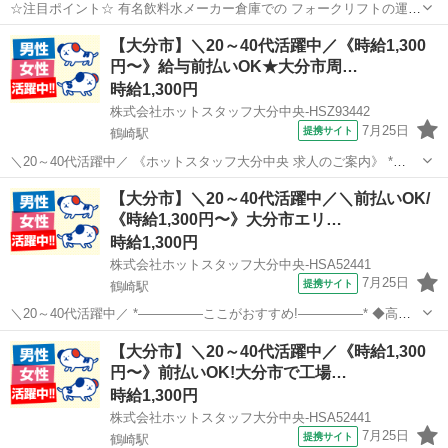
☆注目ポイント☆ 有名飲料水メーカー倉庫での フォークリフトの運搬
作業のお仕事がでました！ 飲料水容器を入れる空段ボールパレットを
大分
日田市
倉庫
【大分市】＼20～40代活躍中／《時給1,300
フォークリフトで移動作業や 完成した飲料水が入った段ボールをトラ
円〜》給与前払いOK★大分市周…
ックに積み込み作業をお任せ...
時給1,300円
株式会社ホットスタッフ大分中央-HSZ93442
7月25日
提携サイト
鶴崎駅
＼20～40代活躍中／ 《ホットスタッフ大分中央 求人のご案内》 *
—————おすすめPOINT—————* ◆高時給1,300円以上 ◆未経験
大分
大分市
鶴崎駅
倉庫
【大分市】＼20～40代活躍中／＼前払いOK/
歓迎・無資格歓迎 ◆土日祝休み&残業なし ◆フラットで働きやすい職
《時給1,300円〜》大分市エリ…
場 ◆夏場も...
時給1,300円
株式会社ホットスタッフ大分中央-HSA52441
7月25日
提携サイト
鶴崎駅
＼20～40代活躍中／ *—————ここがおすすめ!—————* ◆高時
給1,300円以上 ◆未経験歓迎・無資格歓迎 ◆土日祝休み&残業なし ◆
大分
大分市
鶴崎駅
倉庫
【大分市】＼20～40代活躍中／《時給1,300
フラットで働きやすい職場 ◆夏場も働きやすいサマータイム導入 *
円〜》前払いOK!大分市で工場…
——————U...
時給1,300円
株式会社ホットスタッフ大分中央-HSA52441
7月25日
提携サイト
鶴崎駅