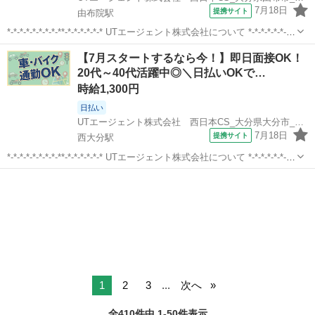
7月18日
提携サイト
由布院駅
*-*-*-*-*-*-*-*-**-*-*-*-*-*-* UTエージェント株式会社について *-*-*-*-*-*-*-
*-**-*-*-*-*-*-* 当社は「無期雇用派遣」を行っている会社です。 採用決
大分
由布市
由布院駅
倉庫
【7月スタートするなら今！】即日面接OK！
定後はUTエー...
20代～40代活躍中◎＼日払いOKで…
時給1,300円
日払い
UTエージェント株式会社 西日本CS_大分県大分市_製造
7月18日
提携サイト
西大分駅
*-*-*-*-*-*-*-*-**-*-*-*-*-*-* UTエージェント株式会社について *-*-*-*-*-*-*-
*-**-*-*-*-*-*-* 当社は「無期雇用派遣」を行っている会社です。 採用決
大分
大分市
西大分駅
倉庫
定後はUTエー...
1
2
3
...
次へ
全410件中 1-50件表示