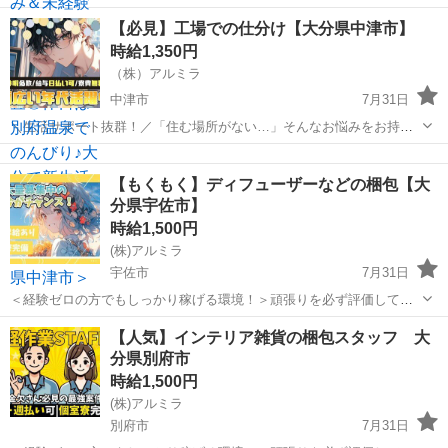
検査＞ 街で見掛けるあの車！ 「スモールカー」をつくるプロフェッシ
大分
中津市
倉庫
【必見】工場での仕分け【大分県中津市】
ョナルです♪ 小回りが利き運転しやすく燃費もよい&カッコよさや可愛
時給1,350円
いらしさもあり、荷物もたっ...
（株）アルミラ
中津市
7月31日
＼生活サポート抜群！／「住む場所がない…」そんなお悩みをお持ち
の方必見！宿泊支援いたします！ ☆…・プロのコーディネーターがサ
大分
中津市
倉庫
時給
ポートします♪・…☆ お急ぎの方は『06-4963-0032』に 「ジモテ...
【もくもく】ディフューザーなどの梱包【大
分県宇佐市】
時給1,500円
(株)アルミラ
宇佐市
7月31日
＜経験ゼロの方でもしっかり稼げる環境！＞頑張りを必ず評価してく
れる職場なので努力次第で時給はどんどんUP！ プロのコーディネータ
大分
宇佐市
倉庫
時給
【人気】インテリア雑貨の梱包スタッフ 大
ーがサポートします♪ お急ぎの方は『06-4963-0032』にお電話下さ
分県別府市
い！ ...
時給1,500円
(株)アルミラ
別府市
7月31日