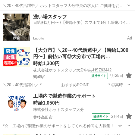
＼20～40代活躍中／ ホットスタッフ大分中央の求人に ご興味をお持
ちいただき、ありがとうございます! *—————おすすめPOINT
大分
大分市
鶴崎駅
倉庫
洗い場スタッフ
—————* ●高時給1,300円以上 ●未経験歓迎・無資格歓迎 ●土日祝休
日給例1万円〜 /【登録不要】スマホで1分！単発バイト
み&残業なし...
一括検索✨
Ad
Lacotto
【大分市】＼20～40代活躍中／【時給1,300
円〜】前払い可◎大分市で工場内…
時給1,300円
株式会社ホットスタッフ大分中央-HSZ93442
7月25日
提携サイト
鶴崎駅
＼20～40代活躍中／ *—————おすすめPOINT—————* ◎高時給
1,300円以上 ◎未経験歓迎・無資格歓迎 ◎土日祝休み&残業なし ◎フ
大分
大分市
鶴崎駅
倉庫
工場内で製造作業のサポート
ラットで働きやすい職場 ◎夏場も働きやすいサマータイム導入 *
時給1,050円
——————...
株式会社ホットスタッフ大分
2月4日
提携サイト
豊後高田市
*☆ 工場内で製造作業のサポートをしてくれる仲間を大募集！ ☆*
【お仕事内容】 冷暖房完備の空調が快適な工場内にて 製造作業のサポ
大分
豊後高田市
倉庫