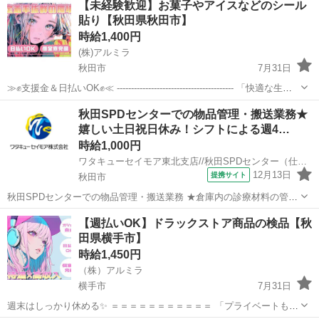
【未経験歓迎】お菓子やアイスなどのシール
し、できない場合は 宿泊施設代をお渡しします☆ ☆…...
貼り【秋田県秋田市】
時給1,400円
(株)アルミラ
秋田市
7月31日
≫✊支援金＆日払いOK✊≪ ----------------------------------------- 「快適な生活
を始めたい…」 そんな方にオススメ！ 支援金をはじめ 食料支援や綺
秋田
秋田市
倉庫
時給
秋田SPDセンターでの物品管理・搬送業務★
麗...
嬉しい土日祝日休み！シフトによる週4…
時給1,000円
ワタキューセイモア東北支店//秋田SPDセンター（仕事ID：41985）
12月13日
提携サイト
秋田市
秋田SPDセンターでの物品管理・搬送業務 ★倉庫内の診療材料の管理
をお願いします ・在庫管理、発注、倉庫整理、ピッキング等 ・秋田市
秋田
秋田市
倉庫
【週払いOK】ドラックストア商品の検品【秋
内の病院への商品搬送（ハイエース運転） ・その他付随業務 ※当社請
田県横手市】
負契約先でのご就業とな...
時給1,450円
（株）アルミラ
横手市
7月31日
週末はしっかり休める✨ ＝＝＝＝＝＝＝＝＝＝＝ 「プライベートも大