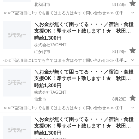
北秋田市
8月28日
≪≪下記項目に1つでも当てはまる方は今すぐ問い合わせ≫≫ ①手持
ちのお金がほとんど無い ②今日泊まる寝床が無い ③携帯が止まって
秋田
北秋田市
倉庫
生活支援
＼お金が無くて困ってる・・・／宿泊・食糧
る、止まりそう ④今スグ働きたい ⑤いっぱい稼ぎたい 弊社のプロの
支援OK！即サポート致します！★ 秋田…
コーディネータ...
時給1,300円
株式会社7AGENT
にかほ市
8月28日
≪≪下記項目に1つでも当てはまる方は今すぐ問い合わせ≫≫ ①手持
ちのお金がほとんど無い ②今日泊まる寝床が無い ③携帯が止まって
秋田
にかほ市
倉庫
生活支援
＼お金が無くて困ってる・・・／宿泊・食糧
る、止まりそう ④今スグ働きたい ⑤いっぱい稼ぎたい 弊社のプロの
支援OK！即サポート致します！★ 秋田…
コーディネータ...
時給1,300円
株式会社7AGENT
仙北市
8月28日
≪≪下記項目に1つでも当てはまる方は今すぐ問い合わせ≫≫ ①手持
ちのお金がほとんど無い ②今日泊まる寝床が無い ③携帯が止まって
秋田
仙北市
倉庫
生活支援
＼お金が無くて困ってる・・・／宿泊・食糧
る、止まりそう ④今スグ働きたい ⑤いっぱい稼ぎたい 弊社のプロの
支援OK！即サポート致します！★ 秋田…
コーディネータ...
時給1,300円