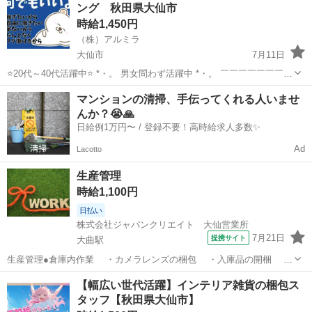
ング 秋田県大仙市
勤務先のご紹介＞ あ...
時給1,450円
（株）アルミラ
大仙市
7月11日
⭐20代～40代活躍中⭐ *・。 男女問わず活躍中 *・。 ￣￣￣￣￣￣￣￣
￣￣￣￣￣￣￣ 超カンタン作業のみなので 経験や資格は必要ナシ！
秋田
大仙市
倉庫
スタッフ
マンションの清掃、手伝ってくれる人いませ
活躍中のスタッフさんも約80％が未経験からのスタート♪ 初めて...
んか？😭🙏
日給例1万円〜 / 登録不要！高時給求人多数✨
Ad
Lacotto
生産管理
時給1,100円
日払い
株式会社ジャパンクリエイト 大仙営業所
7月21日
提携サイト
大曲駅
生産管理●倉庫内作業 ・カメラレンズの梱包 ・入庫品の開梱 ・
運搬、伝票との照合 ・出庫品の発送 ・パソコンへのデータ入力
秋田
横手市
大曲駅
倉庫
【幅広い世代活躍】インテリア雑貨の梱包ス
・その他付随する業務 ※工場内での生産管理全般のお仕事です。 ＜
タッフ【秋田県大仙市】
勤務先のご紹介＞ あ...