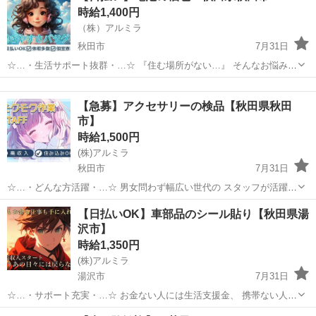
時給1,400円
湿度や温度など設備調整...
（株）アルミラ
秋田市
7月31日
☆…・生活サポート抜群・…☆ 『住む場所がない…』 そんなお悩みを
お持ちの方必見！ アルミラが宿泊支援いたします♪ さらに、働いた分
秋田
秋田市
倉庫
時給
のお金は 即GETできちゃうから< すぐにピンチを脱出で...
【急募】アクセサリーの検品【秋田県秋田
市】
時給1,500円
(株)アルミラ
秋田市
7月31日
☆…・どんな方活躍・…☆ 男女問わず幅広い世代の スタッフが活躍中
♪ 必要なスキルはないので スグに活躍できますよ◎ 休暇制度も 多数
秋田
秋田市
倉庫
時給
【日払いOK】車部品のシール貼り【秋田県湯
充実しているので 『工場って休みがなさそう』 ...
沢市】
時給1,350円
(株)アルミラ
湯沢市
7月31日
☆…・サポート充実・…☆ お金ない人には生活支援金、 携帯ない人に
はレンタル、 住む場所がない方には 即日入寮可能案件をご紹介♪ も
秋田
湯沢市
倉庫
時給