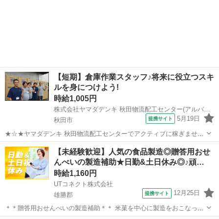
【短期】倉庫作業スタッフ♪将来に役立つスキ
ルを身につけよう!
時給1,005円
株式会社ヤマダデンキ 秋田物流配工センター(アルバイト/92.短期(倉庫系))W1790/A1042
5月19日
提携サイト
秋田市
★☆★ヤマダデンキ 秋田物流配工センターでアクティブに稼ぎません
か?★☆★ 快適な空間でお仕事できるよう、環境整備にも力を入れて
秋田
秋田市
倉庫
【未経験歓迎】人気の食品製造◎贈答用おせ
います! 居心地の良さをご自身で実感してみてください♪ ◎はたらきや
んべいの製造補助★日勤&土日休み◎♪頑…
すいお店を追求◎ 気持ち...
時給1,160円
UTコネクト株式会社
12月25日
提携サイト
雄勝郡
＊＊贈答用おせんべいの製造補助＊＊ 米菓を中心に製造をおこなって
います！ 未経験歓迎！ 手順書もあるので安心して作業が進められます