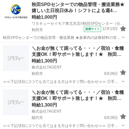
秋田
雄勝郡
倉庫
秋田SPDセンターでの物品管理・搬送業務★
♪ 気さくなメンバーが多く働きやすい職場です！ ＜具体的には…＞ ◆
嬉しい土日祝日休み！シフトによる週4…
湿度や温度など設備調整...
時給1,000円
ワタキューセイモア東北支店//秋田SPDセンター（仕事ID：41985）
12月13日
提携サイト
秋田市
秋田SPDセンターでの物品管理・搬送業務 ★倉庫内の診療材料の管理
をお願いします ・在庫管理、発注、倉庫整理、ピッキング等 ・秋田市
秋田
秋田市
倉庫
＼お金が無くて困ってる・・・／宿泊・食糧
内の病院への商品搬送（ハイエース運転） ・その他付随業務 ※当社請
支援OK！即サポート致します！★ 秋田…
負契約先でのご就業とな...
時給1,300円
株式会社7AGENT
秋田市
8月28日
≪≪下記項目に1つでも当てはまる方は今すぐ問い合わせ≫≫ ①手持
ちのお金がほとんど無い ②今日泊まる寝床が無い ③携帯が止まって
秋田
秋田市
倉庫
生活支援
＼お金が無くて困ってる・・・／宿泊・食糧
る、止まりそう ④今スグ働きたい ⑤いっぱい稼ぎたい 弊社のプロの
支援OK！即サポート致します！★ 秋田…
コーディネータ...
時給1,300円
株式会社7AGENT
能代市
8月28日
≪≪下記項目に1つでも当てはまる方は今すぐ問い合わせ≫≫ ①手持