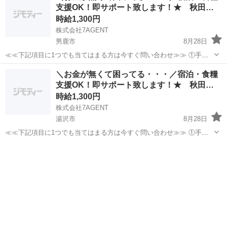
支援OK！即サポート致します！★ 秋田…
コーディネータ...
時給1,300円
株式会社7AGENT
男鹿市
8月28日
≪≪下記項目に1つでも当てはまる方は今すぐ問い合わせ≫≫ ①手持
ちのお金がほとんど無い ②今日泊まる寝床が無い ③携帯が止まって
秋田
男鹿市
倉庫
生活支援
＼お金が無くて困ってる・・・／宿泊・食糧
る、止まりそう ④今スグ働きたい ⑤いっぱい稼ぎたい 弊社のプロの
支援OK！即サポート致します！★ 秋田…
コーディネータ...
時給1,300円
株式会社7AGENT
湯沢市
8月28日
≪≪下記項目に1つでも当てはまる方は今すぐ問い合わせ≫≫ ①手持
ちのお金がほとんど無い ②今日泊まる寝床が無い ③携帯が止まって
秋田
湯沢市
倉庫
生活支援
る、止まりそう ④今スグ働きたい ⑤いっぱい稼ぎたい 弊社のプロの
コーディネータ...