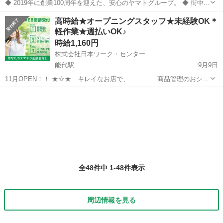
◆ 2019年に創業100周年を迎えた、安心のヤマトグループ。 ◆ 街中で
もよく見かける身近なクロネコヤマト。 荷物を無事にお届けするまで
秋田
秋田市
倉庫
高時給★オープニングスタッフ★未経験OK＊
には、様々なお仕事があります。 ヤマトグループの一員として仕事し
軽作業★週払いOK♪
てみませんか？ ＜...
時給1,160円
株式会社日本ワーク・センター
能代駅
9月9日
11月OPEN！！ ★☆★ キレイなお店で、 商品管理のおシゴ
ト ★☆★ ・商品の納品チェック ・商品のディスプレイ・補充 ・
秋田
能代市
能代駅
倉庫
スタッフ
在庫数の管理 など オープニングスタッフ絶賛募集中！！ 同期もた
く...
全48件中 1-48件表示
周辺情報を見る