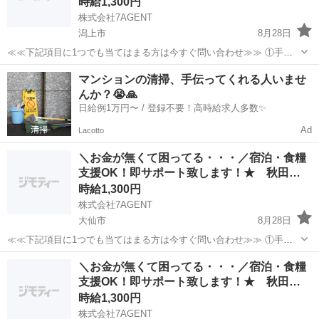
時給1,300円
株式会社7AGENT
潟上市
8月28日
≪≪下記項目に1つでも当てはまる方は今すぐ問い合わせ≫≫ ①手持
ちのお金がほとんど無い ②今日泊まる寝床が無い ③携帯が止まって
秋田
潟上市
倉庫
生活支援
マンションの清掃、手伝ってくれる人いませ
る、止まりそう ④今スグ働きたい ⑤いっぱい稼ぎたい 弊社のプロの
んか？😭🙏
コーディネータ...
日給例1万円〜 / 登録不要！高時給求人多数✨
Ad
Lacotto
＼お金が無くて困ってる・・・／宿泊・食糧
支援OK！即サポート致します！★ 秋田…
時給1,300円
株式会社7AGENT
大仙市
8月28日
≪≪下記項目に1つでも当てはまる方は今すぐ問い合わせ≫≫ ①手持
ちのお金がほとんど無い ②今日泊まる寝床が無い ③携帯が止まって
秋田
大仙市
倉庫
生活支援
＼お金が無くて困ってる・・・／宿泊・食糧
る、止まりそう ④今スグ働きたい ⑤いっぱい稼ぎたい 弊社のプロの
支援OK！即サポート致します！★ 秋田…
コーディネータ...
時給1,300円
株式会社7AGENT