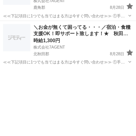
株式会社7AGENT
鹿角郡
8月28日
≪≪下記項目に1つでも当てはまる方は今すぐ問い合わせ≫≫ ①手持
ちのお金がほとんど無い ②今日泊まる寝床が無い ③携帯が止まって
秋田
鹿角郡
倉庫
生活支援
＼お金が無くて困ってる・・・／宿泊・食糧
る、止まりそう ④今スグ働きたい ⑤いっぱい稼ぎたい 弊社のプロの
支援OK！即サポート致します！★ 秋田…
コーディネータ...
時給1,300円
株式会社7AGENT
北秋田郡
8月28日
≪≪下記項目に1つでも当てはまる方は今すぐ問い合わせ≫≫ ①手持
ちのお金がほとんど無い ②今日泊まる寝床が無い ③携帯が止まって
秋田
北秋田郡
倉庫
生活支援
る、止まりそう ④今スグ働きたい ⑤いっぱい稼ぎたい 弊社のプロの
コーディネータ...