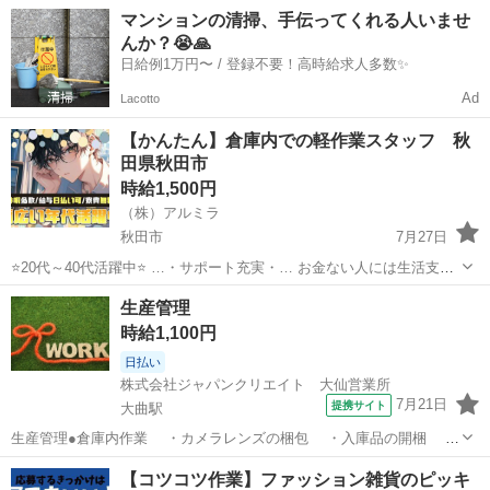
事にしたい！」 そんな方にピッタリ！ 土日休みのお仕事なので 家族
秋田
横手市
倉庫
時給
マンションの清掃、手伝ってくれる人いませ
との時間や趣味の時間を しっかり確保できます⭕ ...
んか？😭🙏
日給例1万円〜 / 登録不要！高時給求人多数✨
Ad
Lacotto
【かんたん】倉庫内での軽作業スタッフ 秋
田県秋田市
時給1,500円
（株）アルミラ
秋田市
7月27日
⭐20代～40代活躍中⭐ …・サポート充実・… お金ない人には生活支援
金 携帯ない人にはレンタル 住む場所がない方には 即日入寮も相談可
秋田
秋田市
倉庫
スタッフ
生産管理
能です！ もし、できない場合は 宿泊施設代をお渡しします！ ...
時給1,100円
日払い
株式会社ジャパンクリエイト 大仙営業所
7月21日
提携サイト
大曲駅
生産管理●倉庫内作業 ・カメラレンズの梱包 ・入庫品の開梱 ・
運搬、伝票との照合 ・出庫品の発送 ・パソコンへのデータ入力
秋田
横手市
大曲駅
倉庫
【コツコツ作業】ファッション雑貨のピッキ
・その他付随する業務 ※工場内での生産管理全般のお仕事です。 ＜