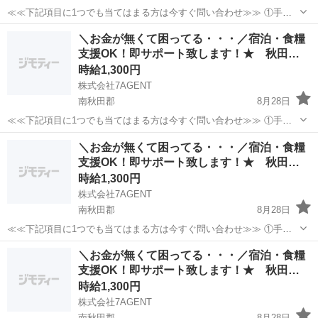
≪≪下記項目に1つでも当てはまる方は今すぐ問い合わせ≫≫ ①手持
ちのお金がほとんど無い ②今日泊まる寝床が無い ③携帯が止まって
秋田
南秋田郡
倉庫
生活支援
＼お金が無くて困ってる・・・／宿泊・食糧
る、止まりそう ④今スグ働きたい ⑤いっぱい稼ぎたい 弊社のプロの
支援OK！即サポート致します！★ 秋田…
コーディネータ...
時給1,300円
株式会社7AGENT
南秋田郡
8月28日
≪≪下記項目に1つでも当てはまる方は今すぐ問い合わせ≫≫ ①手持
ちのお金がほとんど無い ②今日泊まる寝床が無い ③携帯が止まって
秋田
南秋田郡
倉庫
生活支援
＼お金が無くて困ってる・・・／宿泊・食糧
る、止まりそう ④今スグ働きたい ⑤いっぱい稼ぎたい 弊社のプロの
支援OK！即サポート致します！★ 秋田…
コーディネータ...
時給1,300円
株式会社7AGENT
南秋田郡
8月28日
≪≪下記項目に1つでも当てはまる方は今すぐ問い合わせ≫≫ ①手持
ちのお金がほとんど無い ②今日泊まる寝床が無い ③携帯が止まって
秋田
南秋田郡
倉庫
生活支援
＼お金が無くて困ってる・・・／宿泊・食糧
る、止まりそう ④今スグ働きたい ⑤いっぱい稼ぎたい 弊社のプロの
支援OK！即サポート致します！★ 秋田…
コーディネータ...
時給1,300円
株式会社7AGENT
南秋田郡
8月28日