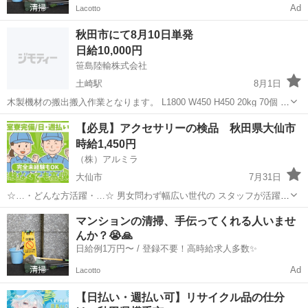
Ad
Lacotto
秋田市にて8月10日単発
日給10,000円
笹島陸輸株式会社
土崎駅
8月1日
木製機材の搬出搬入作業となります。 L1800 W450 H450 20kg 70個 秋
田市を午前7時に大型トラックに同乗して出発。鶴岡市の倉庫から複数
秋田
秋田市
土崎駅
倉庫
大型
【必見】アクセサリーの検品 秋田県大仙市
人で横持ち搬出しトラックへ積みこみ。秋田市へ戻り弊社倉庫へ複数
時給1,450円
人で搬入。...
（株）アルミラ
大仙市
7月31日
☆…・どんな方活躍・…☆ 男女問わず幅広い世代の スタッフが活躍中
♪ 必要なスキルはないので スグに活躍できますよ◎ 休暇制度も 多数
秋田
大仙市
倉庫
時給
マンションの清掃、手伝ってくれる人いませ
充実しているので 『工場って休みがなさそう』 ...
んか？😭🙏
日給例1万円〜 / 登録不要！高時給求人多数✨
Ad
Lacotto
【日払い・週払い可】リサイクル品の仕分