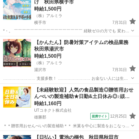
け 秋田県横手市
時給1,500円
（株）アルミラ
横手市
7月31日
*・。 ￣￣￣￣￣￣￣￣￣￣￣￣￣￣￣￣￣ 経験ゼロの方でも 変わら
ず高時給からのスタートで しっかり稼げる環境♪ 頑張りを必ず 評価し
秋田
横手市
倉庫
時給
【かんたん】防暑対策アイテムの検品業務
てくれる職場なので 努力次第で時給はUP！ どんどん貯金...
秋田県湯沢市
時給1,500円
（株）アルミラ
湯沢市
7月31日
…………………… 支援多数！ …………………… お金ない人には生活
支援金 携帯ない人にはレンタル 住む場所がない方には 即日入寮も可
秋田
湯沢市
倉庫
時給
【未経験歓迎】人気の食品製造◎贈答用おせ
能です！ もし、できない場合は 宿泊施設代をお渡...
んべいの製造補助★日勤&土日休み◎♪頑…
時給1,160円
UTコネクト株式会社
12月25日
提携サイト
雄勝郡
＊＊贈答用おせんべいの製造補助＊＊ 米菓を中心に製造をおこなって
います！ 未経験歓迎！ 手順書もあるので安心して作業が進められます
秋田
雄勝郡
倉庫
【日払い】電池の梱包 秋田県秋田市
♪ 気さくなメンバーが多く働きやすい職場です！ ＜具体的には…＞ ◆