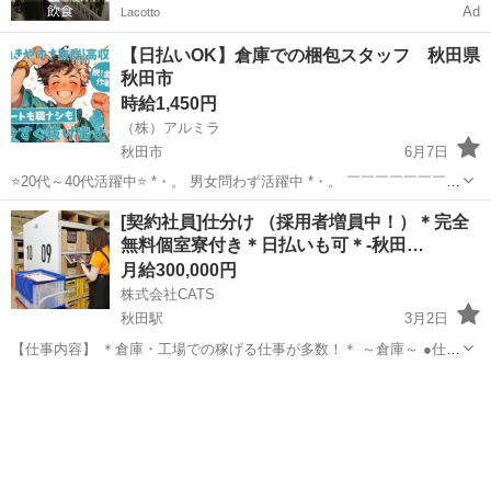
Ad
Lacotto
【日払いOK】倉庫での梱包スタッフ 秋田県
秋田市
時給1,450円
（株）アルミラ
秋田市
6月7日
⭐20代～40代活躍中⭐ *・。 男女問わず活躍中 *・。 ￣￣￣￣￣￣￣￣
￣￣￣￣￣￣￣ 超カンタン作業のみなので 経験や資格は必要ナシ！
秋田
秋田市
倉庫
スタッフ
[契約社員]仕分け （採用者増員中！）＊完全
活躍中のスタッフさんも約80％が未経験からのスタート♪ 初めて...
無料個室寮付き＊日払いも可＊-秋田…
月給300,000円
株式会社CATS
秋田駅
3月2日
【仕事内容】 ＊倉庫・工場での稼げる仕事が多数！＊ ～倉庫～ ●仕分
け ●ピッキング ●梱包 ●検品 など ～工場～ ●マシンOP ●加工 ●組
秋田
秋田市
秋田駅
倉庫
個室
立 など ＼未経験でもできる簡単な作業になって...