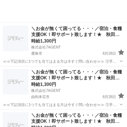
＼お金が無くて困ってる・・・／宿泊・食糧
支援OK！即サポート致します！★ 秋田…
時給1,300円
株式会社7AGENT
鹿角市
8月28日
≪≪下記項目に1つでも当てはまる方は今すぐ問い合わせ≫≫ ①手持
ちのお金がほとんど無い ②今日泊まる寝床が無い ③携帯が止まって
秋田
鹿角市
倉庫
生活支援
＼お金が無くて困ってる・・・／宿泊・食糧
る、止まりそう ④今スグ働きたい ⑤いっぱい稼ぎたい 弊社のプロの
支援OK！即サポート致します！★ 秋田…
コーディネータ...
時給1,300円
株式会社7AGENT
由利本荘市
8月28日
≪≪下記項目に1つでも当てはまる方は今すぐ問い合わせ≫≫ ①手持
ちのお金がほとんど無い ②今日泊まる寝床が無い ③携帯が止まって
秋田
由利本荘市
倉庫
生活支援
＼お金が無くて困ってる・・・／宿泊・食糧
る、止まりそう ④今スグ働きたい ⑤いっぱい稼ぎたい 弊社のプロの
支援OK！即サポート致します！★ 秋田…
コーディネータ...