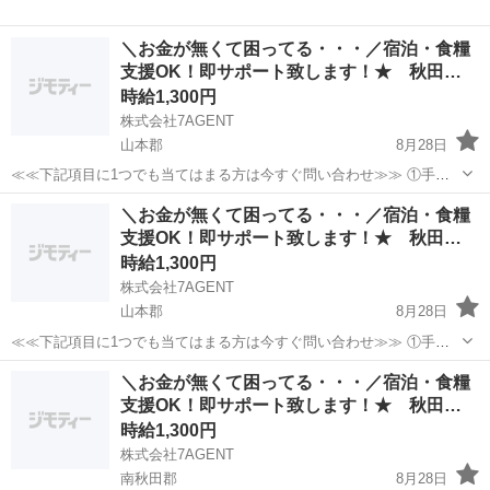
＼お金が無くて困ってる・・・／宿泊・食糧
支援OK！即サポート致します！★ 秋田…
時給1,300円
株式会社7AGENT
山本郡
8月28日
≪≪下記項目に1つでも当てはまる方は今すぐ問い合わせ≫≫ ①手持
ちのお金がほとんど無い ②今日泊まる寝床が無い ③携帯が止まって
秋田
山本郡
倉庫
生活支援
＼お金が無くて困ってる・・・／宿泊・食糧
る、止まりそう ④今スグ働きたい ⑤いっぱい稼ぎたい 弊社のプロの
支援OK！即サポート致します！★ 秋田…
コーディネータ...
時給1,300円
株式会社7AGENT
山本郡
8月28日
≪≪下記項目に1つでも当てはまる方は今すぐ問い合わせ≫≫ ①手持
ちのお金がほとんど無い ②今日泊まる寝床が無い ③携帯が止まって
秋田
山本郡
倉庫
生活支援
＼お金が無くて困ってる・・・／宿泊・食糧
る、止まりそう ④今スグ働きたい ⑤いっぱい稼ぎたい 弊社のプロの
支援OK！即サポート致します！★ 秋田…
コーディネータ...
時給1,300円
株式会社7AGENT
南秋田郡
8月28日