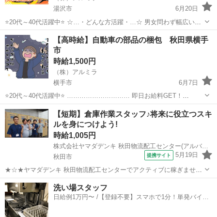
湯沢市
6月20日
⭐20代～40代活躍中⭐ ☆…・どんな方活躍・…☆ 男女問わず幅広い世
代の スタッフが活躍中♪ 必要なスキルはないので スグに活躍できます
秋田
湯沢市
倉庫
スタッフ
【高時給】自動車の部品の梱包 秋田県横手
よ◎ 休暇制度も 多数充実しているので 『工場って休みがな...
市
時給1,500円
（株）アルミラ
横手市
6月7日
⭐20代～40代活躍中⭐ ………………………… 即日お給料GET！
………………………… 日払い制度で 働いた分のお金は即GET可能！ 1
秋田
横手市
倉庫
時給
【短期】倉庫作業スタッフ♪将来に役立つスキ
日でも 早くお金が欲しい方には 嬉しい制度ですよね！ ...
ルを身につけよう!
時給1,005円
株式会社ヤマダデンキ 秋田物流配工センター(アルバイト/92.短期(倉庫系))W1790/A1042
5月19日
提携サイト
秋田市
★☆★ヤマダデンキ 秋田物流配工センターでアクティブに稼ぎません
か?★☆★ 快適な空間でお仕事できるよう、環境整備にも力を入れて
秋田
秋田市
倉庫
洗い場スタッフ
います! 居心地の良さをご自身で実感してみてください♪ ◎はたらきや
日給例1万円〜 /【登録不要】スマホで1分！単発バイト
すいお店を追求◎ 気持ち...
一括検索✨