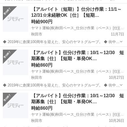
内容は…】 ・商品にラベルを貼るだけ ・キズがないかチェック ・指
秋田
大館市
大館駅
倉庫
時給
【アルバイト（短期）】仕分け作業：11/1～
示通りに梱包 ・商品を箱に入れるだけ 【ポイント】 ・重い物ナシ ...
12/31☆未経験OK［仕］【短期…
時給900円
ヤマト運輸(株)秋田ベース_仕分け作業（ベース）[仕](広告No.Y00000248549)
秋田市
11月7日
◆ 2019年に創業100周年を迎えた、安心のヤマトグループ。 ◆ 街中で
もよく見かける身近なクロネコヤマト。 荷物を無事にお届けするまで
秋田
秋田市
倉庫
【アルバイト】仕分け作業：10/1～12/30 短
には、様々なお仕事があります。 ヤマトグループの一員として仕事し
期募集［仕］【短期・単発OK…
てみませんか？ ＜...
時給860円
ヤマト運輸(株)秋田ベース_仕分け作業（ベース）[仕](広告No.Y00000216872)
秋田市
10月27日
◆ 2019年に創業100周年を迎えた、安心のヤマトグループ。 ◆ 街中で
もよく見かける身近なクロネコヤマト。 荷物を無事にお届けするまで
秋田
秋田市
倉庫
【アルバイト】仕分け作業：10/1～12/30 短
には、様々なお仕事があります。 ヤマトグループの一員として仕事し
期募集［仕］【短期・単発OK…
てみませんか？ ＜...
時給860円
ヤマト運輸(株)秋田ベース_仕分け作業（ベース）[仕](広告No.Y00000216873)
秋田市
10月26日