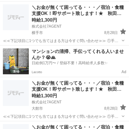
ちのお金がほとんど無い ②今日泊まる寝床が無い ③携帯が止まって
秋田
能代市
倉庫
生活支援
＼お金が無くて困ってる・・・／宿泊・食糧
る、止まりそう ④今スグ働きたい ⑤いっぱい稼ぎたい 弊社のプロの
支援OK！即サポート致します！★ 秋田…
コーディネータ...
時給1,300円
株式会社7AGENT
横手市
8月28日
≪≪下記項目に1つでも当てはまる方は今すぐ問い合わせ≫≫ ①手持
ちのお金がほとんど無い ②今日泊まる寝床が無い ③携帯が止まって
秋田
横手市
倉庫
生活支援
マンションの清掃、手伝ってくれる人いませ
る、止まりそう ④今スグ働きたい ⑤いっぱい稼ぎたい 弊社のプロの
んか？😭🙏
コーディネータ...
日給例1万円〜 / 登録不要！高時給求人多数✨
Ad
Lacotto
＼お金が無くて困ってる・・・／宿泊・食糧
支援OK！即サポート致します！★ 秋田…
時給1,300円
株式会社7AGENT
大館市
8月28日
≪≪下記項目に1つでも当てはまる方は今すぐ問い合わせ≫≫ ①手持
ちのお金がほとんど無い ②今日泊まる寝床が無い ③携帯が止まって
秋田
大館市
倉庫
生活支援
＼お金が無くて困ってる・・・／宿泊・食糧
る、止まりそう ④今スグ働きたい ⑤いっぱい稼ぎたい 弊社のプロの