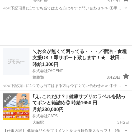
≪≪下記項目に1つでも当てはまる方は今すぐ問い合わせ≫≫ ①手持
ちのお金がほとんど無い ②今日泊まる寝床が無い ③携帯が止まって
秋田
南秋田郡
倉庫
生活支援
る、止まりそう ④今スグ働きたい ⑤いっぱい稼ぎたい 弊社のプロの
コーディネータ...
＼お金が無くて困ってる・・・／宿泊・食糧
支援OK！即サポート致します！★ 秋田…
時給1,300円
株式会社7AGENT
雄勝郡
8月28日
≪≪下記項目に1つでも当てはまる方は今すぐ問い合わせ≫≫ ①手持
ちのお金がほとんど無い ②今日泊まる寝床が無い ③携帯が止まって
秋田
雄勝郡
倉庫
生活支援
｢え､これだけ？｣ 健康サプリのラベルを貼っ
る、止まりそう ④今スグ働きたい ⑤いっぱい稼ぎたい 弊社のプロの
てポンと箱詰め◎ 時給1650 円…
コーディネータ...
月給230,000円
株式会社CATS
大館駅
3月2日
【仕事内容】 健康食品やサプリメントを扱う軽作業スタッフ！ 【作業