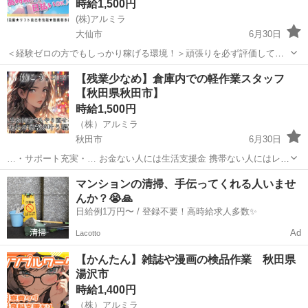
時給1,500円
(株)アルミラ
大仙市
6月30日
＜経験ゼロの方でもしっかり稼げる環境！＞頑張りを必ず評価してく
れる職場なので努力次第で時給はどんどんUP！ プロのコーディネータ
秋田
大仙市
倉庫
時給
【残業少なめ】倉庫内での軽作業スタッフ
ーがサポートします♪ お急ぎの方は『06-4963-0032』にお電話下さ
【秋田県秋田市】
い！ ...
時給1,500円
（株）アルミラ
秋田市
6月30日
…・サポート充実・… お金ない人には生活支援金 携帯ない人にはレン
タル 住む場所がない方には 即日入寮も相談可能です！ もし、できな
秋田
秋田市
倉庫
時給
マンションの清掃、手伝ってくれる人いませ
い場合は 宿泊施設代をお渡しします！ ☆…・プ...
んか？😭🙏
日給例1万円〜 / 登録不要！高時給求人多数✨
Ad
Lacotto
【かんたん】雑誌や漫画の検品作業 秋田県
湯沢市
時給1,400円
（株）アルミラ