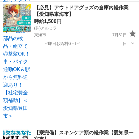
たい方必見！ 人気のコツコツ軽作業で高収入！ 車業界のお仕事、まず
愛知
北設楽郡
倉庫
【必見】アウトドアグッズの倉庫内軽作業
は部品製造から始めてみませんか？ 自動車の安全を担う部品の製造に
【愛知県東海市】
関われます★ 比較的カン...
時給1,500円
(株)アルミラ
東海市
7月31日
………………………… ✅即日お給料GET✅ ………………………… 日払
い制度で 働いた分のお金は即GET可能⭕ 1日でも 早くお金が欲しい方
愛知
東海市
倉庫
時給
には 嬉しい制度ですよね！ もちろ...
【寮完備】スキンケア類の軽作業【愛知県一