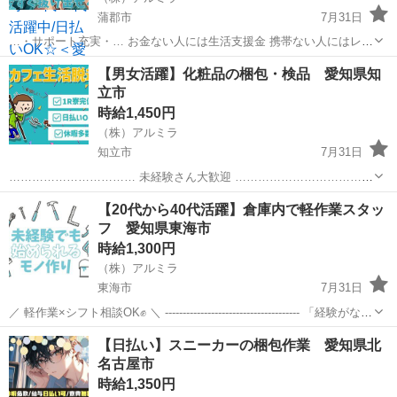
蒲郡市
7月31日
…・サポート充実・… お金ない人には生活支援金 携帯ない人にはレン
タル 住む場所がない方には 即日入寮も相談可能です！ もし、できな
愛知
蒲郡市
倉庫
時給
【男女活躍】化粧品の梱包・検品 愛知県知
い場合は 宿泊施設代をお渡しします！ ☆…・プ...
立市
時給1,450円
（株）アルミラ
知立市
7月31日
…………………………… 未経験さん大歓迎 ……………………………
今までの経験や学歴は一切不問！ どの作業も研修制度が充実していて
愛知
知立市
倉庫
時給
【20代から40代活躍】倉庫内で軽作業スタッ
マニュアルが完備されているので 未経験でもすぐに活躍 ...
フ 愛知県東海市
時給1,300円
（株）アルミラ
東海市
7月31日
／ 軽作業×シフト相談OK✊ ＼ -------------------------------------- 「経験がない
から不安…」 そんな方でも大丈夫！ 軽作業メインなので 特別なス
愛知
東海市
倉庫
時給
【日払い】スニーカーの梱包作業 愛知県北
キ...
名古屋市
時給1,350円