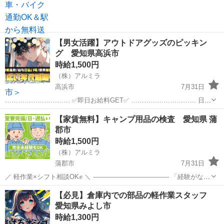
【男女活躍】アウトドアグッズのピッキン
グ 愛知県高浜市
時給1,500円
（株）アルミラ
高浜市
7月31日
………………………… ✅即日お給料GET✅ ………………………… 日払
い制度で 働いた分のお金は即GET可能⭕ 1日でも 早くお金が欲しい方
愛知
高浜市
倉庫
時給
【家賃無料】キャンプ用品の検査 愛知県 蒲
には 嬉しい制度ですよね！ もちろ...
郡市
時給1,500円
（株）アルミラ
蒲郡市
7月31日
／ 軽作業×シフト相談OK✊ ＼ -------------------------------------- 「経験がない
から不安…」 そんな方でも大丈夫！ 軽作業メインなので 特別なス
愛知
蒲郡市
倉庫
時給
【必見】倉庫内での部品の軽作業スタッフ
キ...
愛知県みよし市
時給1,300円