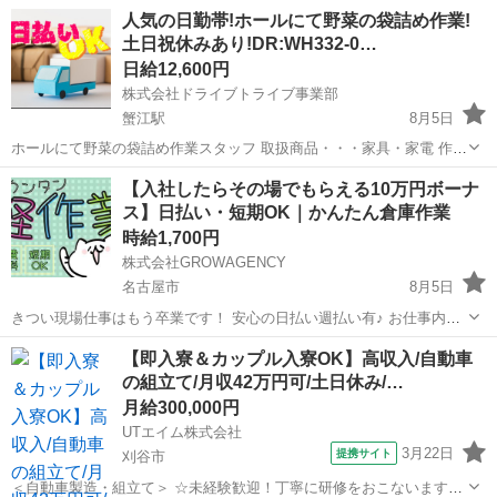
人気の日勤帯!ホールにて野菜の袋詰め作業!
土日祝休みあり!DR:WH332-0…
日給12,600円
株式会社ドライブトライブ事業部
蟹江駅
8月5日
ホールにて野菜の袋詰め作業スタッフ 取扱商品・・・家具・家電 作業
場所・・・倉庫内 年齢層 ・・・18～62くらいまでの方が活躍中 勤
愛知
弥富市
蟹江駅
倉庫
給料
【入社したらその場でもらえる10万円ボーナ
務時間・・・00:00～9:00 ◆すぐに面接出来る!履歴書持参!◆ ※定年
ス】日払い・短期OK｜かんたん倉庫作業
6...
時給1,700円
株式会社GROWAGENCY
名古屋市
8月5日
きつい現場仕事はもう卒業です！ 安心の日払い週払い有♪ お仕事内容
は5日～1週間あればマスターできちゃう簡単な内容！ 小さい部品を取
愛知
名古屋市
倉庫
時給
【即入寮＆カップル入寮OK】高収入/自動車
り付け 部品をピッキング 充実の研修制度もあるので未経験でもすぐ
の組立て/月収42万円可/土日休み/…
お...
月給300,000円
UTエイム株式会社
3月22日
提携サイト
刈谷市
＜自動車製造・組立て＞ ☆未経験歓迎！丁寧に研修をおこないますの