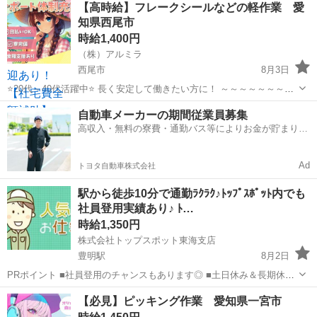
【高時給】フレークシールなどの軽作業 愛
ピールポイント: 未経験の方でも大丈夫です 一から丁寧に教えてもら
知県西尾市
えて、覚えたら...
時給1,400円
（株）アルミラ
西尾市
8月3日
⭐20代～40代活躍中⭐ 長く安定して働きたい方に！ ～～～～～～～～
～～～～～ 「頑張りが評価される職場で やりがいを感じながら働きた
愛知
西尾市
倉庫
給料
自動車メーカーの期間従業員募集
い！」 そんな方にピッタリ！ 昇給制度があるので やる気次...
高収入・無料の寮費・通勤バス等によりお金が貯まりや
すい環境
Ad
トヨタ自動車株式会社
駅から徒歩10分で通勤ﾗｸﾗｸ♪ﾄｯﾌﾟｽﾎﾟｯﾄ内でも
社員登用実績あり♪ ﾄ…
時給1,350円
株式会社トップスポット東海支店
豊明駅
8月2日
PRポイント ■社員登用のチャンスもあります◎ ■土日休み＆長期休み
もしっかりあるから安定して長く働ける◎ ■お弁当が頼める食事補助
愛知
豊明市
豊明駅
倉庫
スポット
【必見】ピッキング作業 愛知県一宮市
も付いてます!! ■資格・経験問いません!! ■日勤のみのお仕事☆ ■休憩