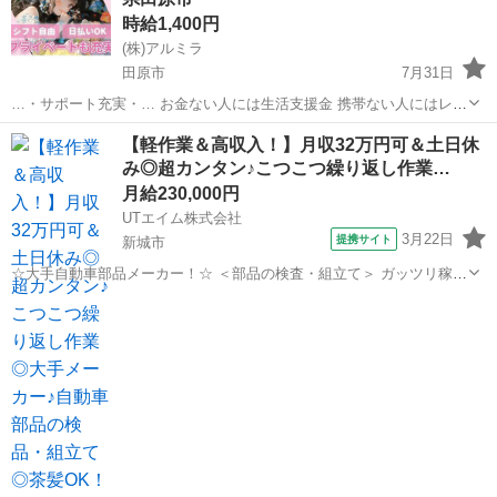
時給1,400円
(株)アルミラ
田原市
7月31日
…・サポート充実・… お金ない人には生活支援金 携帯ない人にはレン
タル 住む場所がない方には 即日入寮も相談可能です！ もし、できな
愛知
田原市
倉庫
時給
【軽作業＆高収入！】月収32万円可＆土日休
い場合は 宿泊施設代をお渡しします！ ☆…・プ...
み◎超カンタン♪こつこつ繰り返し作業…
月給230,000円
UTエイム株式会社
3月22日
提携サイト
新城市
☆大手自動車部品メーカー！☆ ＜部品の検査・組立て＞ ガッツリ稼ぎ
たい方必見！ 人気のコツコツ軽作業で高収入！ 車業界のお仕事、まず
愛知
新城市
倉庫
は部品製造から始めてみませんか？ 自動車の安全を担う部品の製造に
関われます★ 比較的カン...