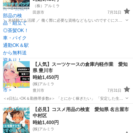
（株）アルミラ
田原市
7月31日
＼ 未経験でも活躍 ／ 働く際に必要な資格などもないのですぐにスタ
ートできる環境です！ プロのコーディネーターがサポートします♪ お
愛知
田原市
倉庫
時給
急ぎの方は『06-4963-0032』にお電話下さい！ 〇●L...
【人気】スーツケースの倉庫内軽作業 愛知
県 豊川市
時給1,450円
(株)アルミラ
豊川市
7月31日
＜✊日払いOK＆勤務帯多数✊＞ 「とにかく稼ぎたい」 「安定した生活
を送りたい」 そんな方にオススメ✨ 日払いOKだから すぐにお給料を
愛知
豊川市
倉庫
時給
【必見】コスメ用品の検査 愛知県 名古屋市
受け取ることができます。 寮や支援...
中村区
時給1,400円
(株)アルミラ