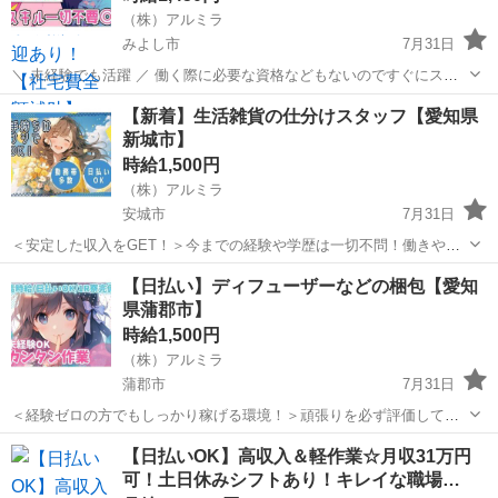
（株）アルミラ
みよし市
7月31日
＼ 未経験でも活躍 ／ 働く際に必要な資格などもないのですぐにスタ
ートできる環境です！ プロのコーディネーターがサポートします♪ お
愛知
みよし市
倉庫
時給
【新着】生活雑貨の仕分けスタッフ【愛知県
急ぎの方は『06-4963-0032』にお電話下さい！ 〇●L...
新城市】
時給1,500円
（株）アルミラ
安城市
7月31日
＜安定した収入をGET！＞今までの経験や学歴は一切不問！働きやす
さ抜群の職場で一緒に働いてみませんか？？ ☆…・プロのコーディネ
愛知
安城市
倉庫
時給
【日払い】ディフューザーなどの梱包【愛知
ーターがサポートします♪・…☆ お急ぎの方は『06-4963-0032』に ...
県蒲郡市】
時給1,500円
（株）アルミラ
蒲郡市
7月31日
＜経験ゼロの方でもしっかり稼げる環境！＞頑張りを必ず評価してく
れる職場なので努力次第で時給はどんどんUP！ プロのコーディネータ
愛知
蒲郡市
倉庫
時給
【日払いOK】高収入＆軽作業☆月収31万円
ーがサポートします♪ お急ぎの方は『06-4963-0032』にお電話下さ
可！土日休みシフトあり！キレイな職場…
い！ ...