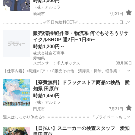
時給1,500円
（株）アルミラ
新城市
7月31日
………………………… ✅即日お給料GET✅ ………………………… 日払
い制度で 働いた分のお金は即GET可能⭕ 1日でも 早くお金が欲しい方
愛知
新城市
倉庫
時給
販売/清掃/軽作業・物流系 何でもそろうリサ
には 嬉しい制度ですよね！ もちろ...
イクルSHOP 週2日~ 1日3h~…
時給1,200円～
株式会社白石商事
愛知県
スポンサー：求人ボックス
08月06日
【仕事内容】<職種> [ア・パ]販売その他、清掃員・掃除、軽作業・物
流その他 <雇用形態> アルバイト・パート <給与> [ア・パ]時給1,200
アルバイト・パート
【寮費無料】ドラックストア商品の検品 愛
円～ 交通費:一部支給 ・実費支給 上限200円まで/日額 高校生時給
知県 田原市
1,140円...
時給1,450円
（株）アルミラ
田原市
7月31日
週末はしっかり休める✨ ＝＝＝＝＝＝＝＝＝＝＝ 「プライベートも大
事にしたい！」 そんな方にピッタリ！ 土日休みのお仕事なので 家族
愛知
田原市
倉庫
時給
【日払い】スニーカーの検査スタッフ 愛知
との時間や趣味の時間を しっかり確保できます⭕ ...
県田原市