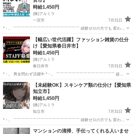
宮市】
時給1,450円
(株)アルミラ
一宮市
7月31日
*・。 ￣￣￣￣￣￣￣￣￣￣￣￣￣￣￣￣￣ 経験ゼロの方でも 変わら
ず高時給からのスタートで しっかり稼げる環境♪ 頑張りを必ず 評価し
愛知
一宮市
倉庫
時給
【幅広い世代活躍】ファッション雑貨の仕分
てくれる職場なので 努力次第で時給はUP！ どんどん貯金...
け【愛知県春日井市】
時給1,450円
(株)アルミラ
春日井市
7月31日
*・。 男女問わず活躍中 *・。 ￣￣￣￣￣￣￣￣￣￣￣￣￣￣￣ 超カ
ンタン作業のみなので 経験や資格は必要ナシ！ 活躍中のスタッフさん
愛知
春日井市
倉庫
時給
【未経験OK】スキンケア類の仕分け【愛知県
も約80％が未経験からのスタート♪ 初めてで不安な気持ちを ...
知立市】
時給1,450円
(株)アルミラ
知立市
7月31日
*・。 ￣￣￣￣￣￣￣￣￣￣￣￣￣￣￣￣￣ 経験ゼロの方でも 変わら
ず高時給からのスタートで しっかり稼げる環境♪ 頑張りを必ず 評価し
愛知
知立市
倉庫
時給
マンションの清掃、手伝ってくれる人いませ
てくれる職場なので 努力次第で時給はUP！ どんどん貯金...