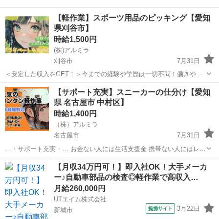
【軽作業】スポーツ用品のピッキング【愛知
県刈谷市】
時給1,500円
(株)アルミラ
刈谷市
7月31日
＜安定した収入をGET！＞今までの経験や学歴は一切不問！働きやす
さ抜群の職場で一緒に働いてみませんか？？ ☆…・プロのコーディネ
愛知
刈谷市
倉庫
時給
【サポート充実】スニーカーの仕分け【愛知
ーターがサポートします♪・…☆ お急ぎの方は『06-4963-0032』に ...
県 名古屋市 中村区】
時給1,400円
（株）アルミラ
名古屋市
7月31日
…・サポート充実・… お金ない人には生活支援金 携帯ない人にはレン
タル 住む場所がない方には 即日入寮も相談可能です！ もし、できな
愛知
名古屋市
倉庫
時給
【月収34万円可！】即入社OK！大手メーカ
い場合は 宿泊施設代をお渡しします！ ☆…・プ...
ー♪自動車部品の検査◎軽作業で高収入…
月給260,000円
UTエイム株式会社
3月22日
提携サイト
新城市