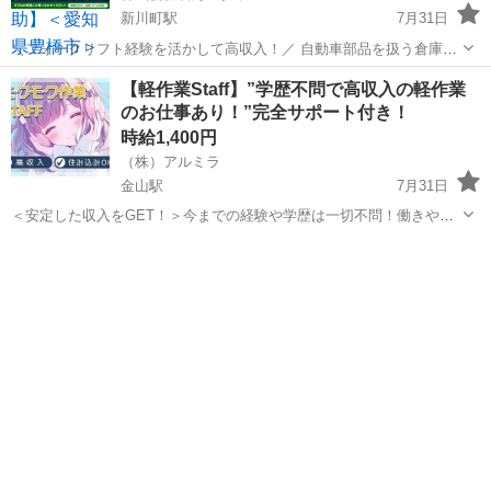
新川町駅
7月31日
＼フォークリフト経験を活かして高収入！／ 自動車部品を扱う倉庫内
でのフォークリフト作業スタッフ募集！ 【仕事内容】 ・フォークリフ
愛知
碧南市
新川町駅
倉庫
時給
【軽作業Staff】”学歴不問で高収入の軽作業
トを使用した入出荷作業 ・製品の運搬、格納作業 ・パレッタイズ作業
のお仕事あり！”完全サポート付き！
・出荷準備...
時給1,400円
（株）アルミラ
金山駅
7月31日
＜安定した収入をGET！＞今までの経験や学歴は一切不問！働きやす
さ抜群の職場で一緒に働いてみませんか？？ ☆…・プロのコーディネ
愛知
名古屋市
金山駅
倉庫
スタッフ
ーターがサポートします♪・…☆ お急ぎの方は『06-4963-0032』に ...