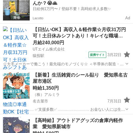
んか？😭🙏
日給例1万円〜 / 登録不要！高時給求人多数✨
Ad
Lacotto
【日払いOK】高収入＆軽作業☆月収31万円
可！土日休みシフトあり！キレイな職場…
月給240,000円
UTエイム株式会社
3月22日
提携サイト
猿投駅
☆大手メーカーで働こう！最先端のモノづくり☆ ＜半導体の製造・組
付け・検査＞ 車載用に使用される半導体を一括生産するエレクトロニ
愛知
豊田市
猿投駅
倉庫
【新着】生活雑貨のシール貼り 愛知県名古
クス工場 お仕事はとてもカンタン♪軽作業メインで力仕事は基本ナ
屋市港区
シ！ キレイで清潔、快適な職場環...
時給1,350円
（株）アルミラ
名古屋市
7月31日
…………………… ✅支援多数✅ …………………… お金ない人には生活
支援金 携帯ない人にはレンタル 住む場所がない方には 寮もご用意し
愛知
名古屋市
倉庫
時給
【高時給】アウトドアグッズの倉庫内軽作
ます！ 即日入寮対応で 敷金・礼金は 会社...
業 愛知県新城市