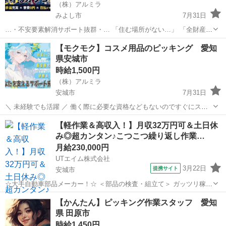
（株）アルミラ
みよし市
7月31日
…・不安要素解消サポート抜群・… 「住む場所がない…」 「全財産が
尽きた…」 そんなお悩みをお持ちの方必見！ 宿泊支援いたします！
愛知
みよし市
倉庫
スタッフ
【モクモク】コスメ用品のピッキング 愛知
さらに、働いた分のお金は 即GETできちゃう...
県安城市
時給1,500円
（株）アルミラ
安城市
7月31日
＼ 未経験でも活躍 ／ 働く際に必要な資格などもないのですぐにスタ
ートできる環境です！ プロのコーディネーターがサポートします♪ お
愛知
安城市
倉庫
時給
【軽作業＆高収入！】月収32万円可＆土日休
急ぎの方は『06-4963-0032』にお電話下さい！ 〇●L...
み◎超カンタン♪こつこつ繰り返し作業…
月給230,000円
UTエイム株式会社
3月22日
提携サイト
安城市
☆大手自動車部品メーカー！☆ ＜部品の検査・組立て＞ ガッツリ稼ぎ
たい方必見！ 人気のコツコツ軽作業で高収入！ 車業界のお仕事、まず
愛知
安城市
倉庫
【かんたん】ピッキング作業スタッフ 愛知
は部品製造から始めてみませんか？ 自動車の安全を担う部品の製造に
県 田原市
関われます★ 比較的カン...
時給1,450円