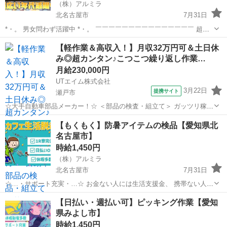
（株）アルミラ
北名古屋市
7月31日
*・。 男女問わず活躍中 *・。 ￣￣￣￣￣￣￣￣￣￣￣￣￣￣￣ 超カ
ンタン作業のみなので 経験や資格は必要ナシ！ 活躍中のスタッフさん
愛知
北名古屋市
倉庫
時給
【軽作業＆高収入！】月収32万円可＆土日休
も約80％が未経験からのスタート♪ 初めてで不安な気持ちを...
み◎超カンタン♪こつこつ繰り返し作業…
月給230,000円
UTエイム株式会社
3月22日
提携サイト
瀬戸市
☆大手自動車部品メーカー！☆ ＜部品の検査・組立て＞ ガッツリ稼ぎ
たい方必見！ 人気のコツコツ軽作業で高収入！ 車業界のお仕事、まず
愛知
瀬戸市
倉庫
【もくもく】防暑アイテムの検品【愛知県北
は部品製造から始めてみませんか？ 自動車の安全を担う部品の製造に
名古屋市】
関われます★ 比較的カン...
時給1,450円
（株）アルミラ
北名古屋市
7月31日
☆…・サポート充実・…☆ お金ない人には生活支援金、 携帯ない人に
はレンタル、 住む場所がない方には 即日入寮可能案件をご紹介♪ も
愛知
北名古屋市
倉庫
時給
【日払い・週払い可】ピッキング作業【愛知
し、できない場合は 宿泊施設代をお渡しします☆ ☆…...
県みよし市】
時給1,450円