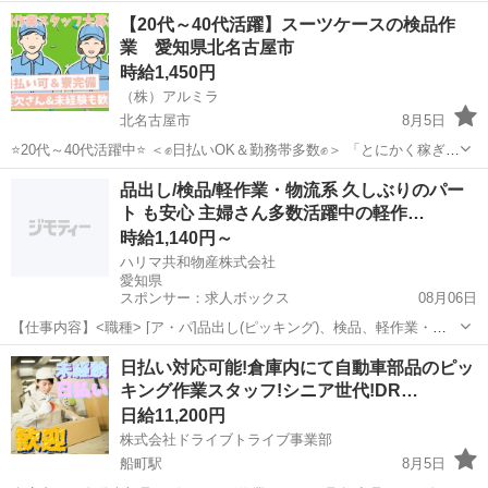
ッグストアなどで バーコードを“ピッ” これだけ。 【具体的には】 ・
愛知
名古屋市
倉庫
100円ショップ
【20代～40代活躍】スーツケースの検品作
商品のバーコードを端末で読み取り ・商品の数を確認 ・端末へ数量...
業 愛知県北名古屋市
時給1,450円
（株）アルミラ
北名古屋市
8月5日
⭐20代～40代活躍中⭐ ＜✊日払いOK＆勤務帯多数✊＞ 「とにかく稼ぎた
い」 「安定した生活を送りたい」 そんな方にオススメ✨ 日払いOKだ
愛知
北名古屋市
倉庫
給料
品出し/検品/軽作業・物流系 久しぶりのパー
から すぐにお給料を 受け取ることができます。 ...
ト も安心 主婦さん多数活躍中の軽作…
時給1,140円～
ハリマ共和物産株式会社
愛知県
スポンサー：求人ボックス
08月06日
【仕事内容】<職種> [ア・パ]品出し(ピッキング)、検品、軽作業・物
流その他 <雇用形態> アルバイト・パート <給与> [ア・パ]時給1,140
アルバイト・パート
日払い対応可能!倉庫内にて自動車部品のピッ
円～ 交通費:一部支給 規定あり <仕事内容> 日用品・化粧品を扱う 倉
キング作業スタッフ!シニア世代!DR…
庫内での軽...
日給11,200円
株式会社ドライブトライブ事業部
船町駅
8月5日