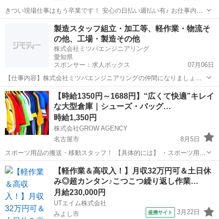
きつい現場仕事はもう卒業です！ 安心の日払い週払い有♪ お仕事内容
は5日～1週間あればマスターできちゃう簡単な内容！ 小さい部品を取
愛知
名古屋市
倉庫
時給
製造スタッフ組立・加工等、軽作業・物流そ
り付け 部品をピッキング 充実の研修制度もあるので未経験でもすぐ
の他、工場・製造その他
お...
株式会社ミツバエンジニアリング
愛知県
スポンサー：求人ボックス
07月06日
【仕事内容】株式会社ミツバエンジニアリングの仲間になりましょう!
生産や物流の流れをつくるコンベアの設計・製作・据付・メンテナン
正社員 / アルバイト・パート
【時給1350円～1688円】“広くて快適”キレイ
スまでオーダーメイド対応! 給与/報酬 応相談。面接時にお話ししまし
な大型倉庫｜シューズ・バッグ…
ょう。 勤務地 愛知県春日井市細木...
時給1,350円
株式会社GROW AGENCY
名古屋市
8月5日
スポーツ用品の搬送・移動スタッフ！ 【具体的には】 ・スポーツ用品
の搬送 ・シューズ、バッグなどの移動 ・商品整理 ・指定場所への運
愛知
名古屋市
倉庫
大型
【軽作業＆高収入！】月収32万円可＆土日休
搬 大型でキレイな物流倉庫内で、 スポーツ用品を扱うシンプル作業で
み◎超カンタン♪こつこつ繰り返し作業…
す。...
月給230,000円
UTエイム株式会社
3月22日
提携サイト
みよし市