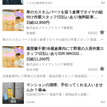
Ad
トヨタ自動車株式会社
車のカスタムパーツを扱う倉庫でタイヤの組
付け作業スタッフ!日払いあり!無料駐車…
日給12,950円
株式会社ドライブトライブ事業部
岩倉駅
8月5日
車のカスタムパーツを扱う倉庫でタイヤの組付け作業スタッフ 取扱商
品・・・タイヤ 作業場所・・・倉庫 年齢層 ・・・18～50くらいま
愛知
岩倉市
岩倉駅
倉庫
スタッフ
履歴書不要!冷蔵倉庫内にて野菜の入荷作業ス
での方が活躍中 勤務時間・・・8:30～18:30 ◆すぐに面接出来る!履歴
タッフ!日払いあり!DR:WH332…
書不要...
日給11,200円
株式会社ドライブトライブ事業部
佐古木駅
8月5日
冷蔵倉庫内にて野菜の入荷作業・検品作業スタッフ 取扱商品・・・野
菜 作業場所・・・冷蔵倉庫内 年齢層 ・・・18～62くらいまでの方
愛知
弥富市
佐古木駅
倉庫
冷蔵倉庫
マンションの清掃、手伝ってくれる人いませ
が活躍中 勤務時間・・・6:00～15:00 ◆すぐに面接出来る!履歴書不要!
んか？😭🙏
◆ ...
日給例1万円〜 / 登録不要！高時給求人多数✨
Ad
Lacotto