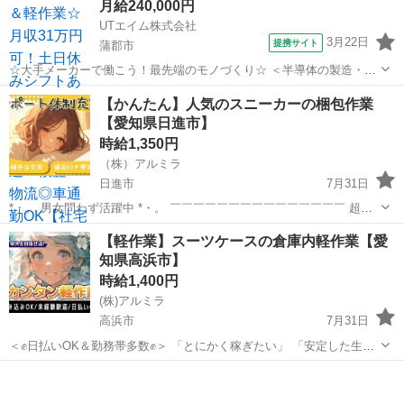
月給240,000円
UTエイム株式会社
3月22日
提携サイト
蒲郡市
☆大手メーカーで働こう！最先端のモノづくり☆ ＜半導体の製造・組
付け・検査＞ 車載用に使用される半導体を一括生産するエレクトロニ
愛知
蒲郡市
倉庫
【かんたん】人気のスニーカーの梱包作業
クス工場 お仕事はとてもカンタン♪軽作業メインで力仕事は基本ナ
【愛知県日進市】
シ！ キレイで清潔、快適な職場環...
時給1,350円
（株）アルミラ
日進市
7月31日
*・。 男女問わず活躍中 *・。 ￣￣￣￣￣￣￣￣￣￣￣￣￣￣￣ 超カ
ンタン作業のみなので 経験や資格は必要ナシ！ 活躍中のスタッフさん
愛知
日進市
倉庫
時給
【軽作業】スーツケースの倉庫内軽作業【愛
も約80％が未経験からのスタート♪ 初めてで不安な気持ちを ...
知県高浜市】
時給1,400円
(株)アルミラ
高浜市
7月31日
＜✊日払いOK＆勤務帯多数✊＞ 「とにかく稼ぎたい」 「安定した生活
を送りたい」 そんな方にオススメ✨ 日払いOKだから すぐにお給料を
愛知
高浜市
倉庫
時給
受け取ることができます。 寮や支援...