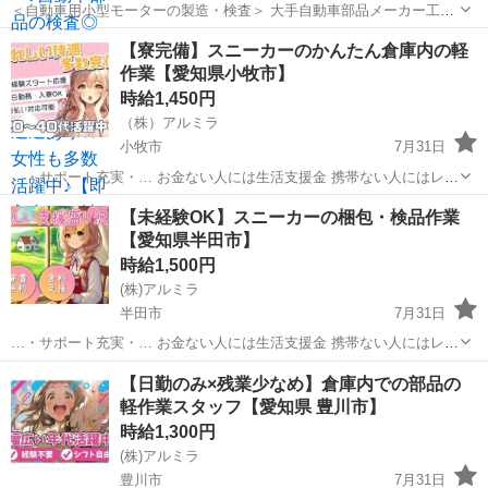
＜自動車用小型モーターの製造・検査＞ 大手自動車部品メーカー工場
でのお仕事！ 自動車用小型モーターやポンプ等の製造をおこなってい
愛知
新城市
倉庫
【寮完備】スニーカーのかんたん倉庫内の軽
ます！ 車業界で稼ぎたい方、まずは部品製造から始めてみませんか☆
作業【愛知県小牧市】
職種未経験でも安心！ 丁寧に...
時給1,450円
（株）アルミラ
小牧市
7月31日
…・サポート充実・… お金ない人には生活支援金 携帯ない人にはレン
タル 住む場所がない方には 即日入寮も相談可能です！ もし、できな
愛知
小牧市
倉庫
時給
【未経験OK】スニーカーの梱包・検品作業
い場合は 宿泊施設代をお渡しします！ ☆…・プ...
【愛知県半田市】
時給1,500円
(株)アルミラ
半田市
7月31日
…・サポート充実・… お金ない人には生活支援金 携帯ない人にはレン
タル 住む場所がない方には 即日入寮も相談可能です！ もし、できな
愛知
半田市
倉庫
時給
【日勤のみ×残業少なめ】倉庫内での部品の
い場合は 宿泊施設代をお渡しします！ ☆…・プ...
軽作業スタッフ【愛知県 豊川市】
時給1,300円
(株)アルミラ
豊川市
7月31日