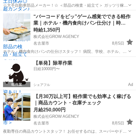
☆大手自動車部品メーカー！☆ ＜部品の検査・組立て＞ ガッツリ稼ぎ
たい方必見！ 人気のコツコツ軽作業で高収入！ 車業界のお仕事、まず
愛知
みよし市
倉庫
“バーコードをピッ”ゲーム感覚でできる軽作
は部品製造から始めてみませんか？ 自動車の安全を担う部品の製造に
業｜ホテル・機内食向けパン仕分け｜時…
関われます★ 比較的カン...
時給1,350円
株式会社GROW AGENCY
名古屋市
8月5日
ホテル・機内食向けパンの仕分けスタッフ！ 病院、学校、ホテル、売
店など、 届け先ごとにパンを仕分けるシンプル作業。 【具体的には】
愛知
名古屋市
倉庫
時給
【単発】除草作業
・パン商品の確認 ・バーコードスキャン ・納品先ごとの仕分け ・出
日給10000円〜
荷準...
Ad
シェアフル
【月30万以上可】軽作業でも効率よく稼げる
｜商品カウント・在庫チェック
月給250,000円
株式会社GROW AGENCY
名古屋市
8月5日
夜勤専任の商品カウントスタッフ！ お任せするのは、スーパーやドラ