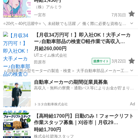
時給1,450円
室（ポ...
（株）アルミラ
一宮市
7月31日
⭐20代～40代活躍中⭐ ＼ 未経験でも活躍 ／ 働く際に必要な資格など
もないのですぐにスタートできる環境です！ プロのコーディネーター
愛知
一宮市
倉庫
ネカフェ
【月収34万円可！】即入社OK！大手メーカ
がサポートします♪ お急ぎの方は『06-4963-0032』にお電話下さい...
ー♪自動車部品の検査◎軽作業で高収入…
月給260,000円
UTエイム株式会社
3月22日
提携サイト
田原市
＜自動車用小型モーターの製造・検査＞ 大手自動車部品メーカー工場
でのお仕事！ 自動車用小型モーターやポンプ等の製造をおこなってい
愛知
田原市
倉庫
自動車メーカーの期間従業員募集
ます！ 車業界で稼ぎたい方、まずは部品製造から始めてみませんか☆
高収入・無料の寮費・通勤バス等によりお金が貯まりや
職種未経験でも安心！ 丁寧に...
すい環境
Ad
トヨタ自動車株式会社
【高時給1700円】日勤のみ！フォークリフト
作業スタッフ募集｜刈谷市｜月収29…
時給1,700円
株式会社碧海スタッフ