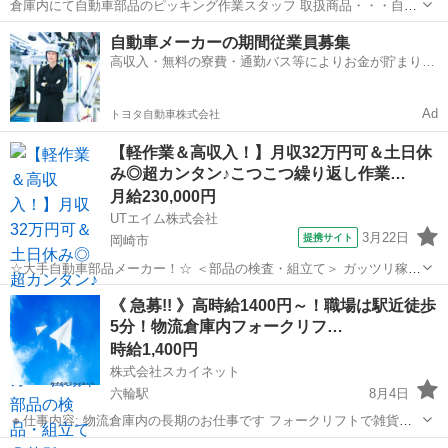
倉庫内にて自動車部品のピッキング作業スタッフ 取扱商品・・・自動
車 作業場所・・・倉庫内 年齢層 ・・・18～65くらいまでの方が活
愛知
豊橋市
船町駅
倉庫
スタッフ
自動車メーカーの期間従業員募集
躍中 勤務時間・・・8:00～17:00 ◆すぐに面接出来る!履歴書持参!◆
高収入・無料の寮費・通勤バス等によりお金が貯まりや
※...
すい環境
Ad
トヨタ自動車株式会社
【軽作業＆高収入！】月収32万円可＆土日休
み◎超カンタン♪こつこつ繰り返し作業…
月給230,000円
UTエイム株式会社
3月22日
提携サイト
岡崎市
☆大手自動車部品メーカー！☆ ＜部品の検査・組立て＞ ガッツリ稼ぎ
たい方必見！ 人気のコツコツ軽作業で高収入！ 車業界のお仕事、まず
愛知
岡崎市
倉庫
《 急募!! 》高時給1400円～！職場は駅近徒歩
は部品製造から始めてみませんか？ 自動車の安全を担う部品の製造に
5分！物流倉庫内フォークリフ…
関われます★ 比較的カン...
時給1,400円
株式会社スカイネット
六輪駅
8月4日
🔸仕事内容: 物流倉庫内の長期のお仕事です フォークリフトで雑貨品
の入出庫作業、ピッキングや仕分け作業に携わっていただきます 🔸ア
愛知
稲沢市
六輪駅
倉庫
時給