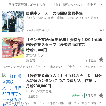
…・不安要素解消サポート抜群・… 「住む場所がない…」 「全財産が
尽きた…」 そんなお悩みをお持ちの方必見！ 宿泊支援いたします！
愛知
豊川市
倉庫
スタッフ
自動車メーカーの期間従業員募集
さらに、働いた分のお金は 即GETできちゃう...
高収入・無料の寮費・通勤バス等によりお金が貯まりや
すい環境
Ad
トヨタ自動車株式会社
【ランチ支給×日勤勤務】資格なしOK！倉庫
内軽作業スタッフ【愛知県 蒲郡市】
時給1,300円
(株)アルミラ
蒲郡市
7月31日
＜✊ランチ支給あり✊＞ 「とにかく稼ぎたい」 「安定した生活を送りた
い」 そんな方にオススメ✨ 寮、食料サポートなど 新しい生活を支え
愛知
蒲郡市
倉庫
時給
【軽作業＆高収入！】月収32万円可＆土日休
る待遇も多数充実！ 快適に新しいスター...
み◎超カンタン♪こつこつ繰り返し作業…
月給230,000円
UTエイム株式会社
3月22日
提携サイト
北設楽郡
☆大手自動車部品メーカー！☆ ＜部品の検査・組立て＞ ガッツリ稼ぎ