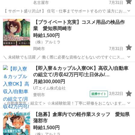
名古屋市
7月31日
【 サポート盛り沢山❗️ 】 住宅・仕事までサポートするので 遠方にお住
いの方でも 安心して新生活をスタート可能✊ さらに！支援金の支給
愛知
名古屋市
倉庫
時給
【プライベート充実】コスメ用品の検品作
も！？ ピンチを救う日払いもあるので お金に困...
業 愛知県岡崎市
時給1,500円
（株）アルミラ
岡崎市
7月31日
＼ 未経験でも活躍 ／ 働く際に必要な資格などもないのですぐにスタ
ートできる環境です！ プロのコーディネーターがサポートします♪ お
愛知
岡崎市
倉庫
時給
【即入寮＆カップル入寮OK】高収入/自動車
急ぎの方は『06-4963-0032』にお電話下さい！ 〇●L...
の組立て/月収42万円可/土日休み/…
月給300,000円
UTエイム株式会社
3月22日
提携サイト
豊明市
＜自動車製造・組立て＞ ☆未経験歓迎！丁寧に研修をおこないますの
でご安心ください！ 20代・30代の男女活躍中♪ ◆プレス →車のド
愛知
豊明市
倉庫
【急募】倉庫内での軽作業スタッフ 愛知県
ア・ボンネット・天井などの部品をつくる工程です！ プレス機で長
蒲郡市
い鉄の板を切って、圧...
時給1,500円
（株）アルミラ