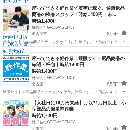
でご安心ください！ 20代・30代の男女活躍中♪ ◆プレス →車のド
愛知
刈谷市
倉庫
座ってできる軽作業で着実に稼ぐ。通販返品
ア・ボンネット・天井などの部品をつくる工程です！ プレス機で長
商品の検品スタッフ｜時給1400円｜未…
い鉄の板を切って、圧...
時給1,400円
株式会社GROWAGENCY
名古屋市
8月5日
通販サイトの返品商品のチェックを行うお仕事です。 ・商品のキズや
汚れの確認 ・シールはがしなどの簡単な整備 ・再販売できるように準
愛知
名古屋市
倉庫
通販
備 ・梱包作業 最初はスマホケースや小物など、 軽い商品からスター
座ってできる軽作業｜通販サイト返品商品の
トします...
確認・梱包｜時給1400円
時給1,400円
株式会社GROWAGENCY
名古屋市
8月5日
通販サイトの返品商品のチェックを行うお仕事です。 ・商品のキズや
汚れの確認 ・シールはがしなどの簡単な整備 ・再販売できるように準
愛知
名古屋市
倉庫
時給
【入社日に10万円支給】月収31万円以上｜小
備 ・梱包作業 最初はスマホケースや小物など、 軽い商品からスター
型部品の簡単軽作業
トします...
時給1,700円
株式会社GROWAGENCY
名古屋市
8月5日