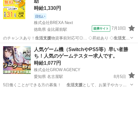
助
時給1,330円
日払い
株式会社BREXA Next
7月10日
提携サイト
徳島県 金比羅前駅
のチャンスあり！
生活支援
物資事前対応可◎… ◇昇給あり ◇
生活支援
物資事前対応可 … 活も便利！ ★
生活支援
物資事前対応可能…
徳島
金比羅前駅
その他
人気ゲーム機（SwitchやPS5等）早い者勝
ち！人気のゲームテスター求人です。
時給1,077円
株式会社GROW AGENCY
愛知県 名古屋駅
8月5日
5日働くことができる方の募集！
生活支援
として、お菓子やカップ
麺など支給しま…
愛知
名古屋市
名古屋駅
その他
ゲーム