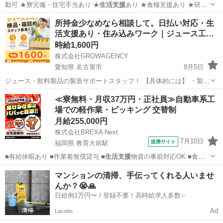
勤可 ★寮完備・住宅手当あり ★
生活支援
あり ★食糧支援あり ★研修
あり…
愛知
名古屋市
パチンコ
スロット
所持金少なめなら相談して。日払い対応・生
活支援あり・住み込みワーク｜ジュース工…
時給1,600円
株式会社GROWAGENCY
愛知県 名古屋市
8月5日
ジュース・飲料製品の製造サポートスタッフ！ 【具体的には】 ・製品
を機械へセット ・機械操作の補助 ・完成品の取り出し ・箱詰め、梱
愛知
名古屋市
工場
スタッフ
≪寮無料・月収37万円・正社員≫自動車系工
包 ・出荷準備 扱うのは、 コンビニやスーパーで見かける身近な飲料
場での軽作業・ピッキング 交替制
商...
月給255,000円
株式会社BREXA Next
7月10日
提携サイト
福岡県 教育大前駅
■有給休暇あり ■作業着無償貸与 ■
生活支援
物資の事前対応OK ■食堂
利用可（1…
福岡
宮若市
教育大前駅
その他
マンションの清掃、手伝ってくれる人いませ
んか？😭🙏
日給例1万円〜 / 登録不要！高時給求人多数✨
Ad
Lacotto