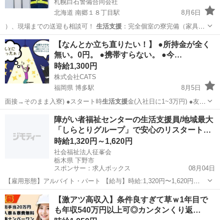
札幌白石警備合同会社
北海道 南郷１８丁目駅
8月6日
）、現場までの送迎も相談可！
生活支援
：完全個室の寮完備（家具・
家電付き）…
北海道
札幌市
南郷１８丁目駅
その他
65歳
【なんとか立ち直りたい！】 ●所持金が全く
無い。0円。 ●携帯すらない。 ●今…
時給1,300円
株式会社CATS
福岡県 博多駅
8月5日
面接→そのまま入寮) ●スタート時
生活支援
金(入社日に1~3万円) ●友
人/…
福岡
福岡市
博多駅
仕分け
給料
障がい者福祉センターの生活支援員/地域最大
「しらとりグループ」で安心のリスタート…
時給1,320円～1,620円
社会福祉法人征峯会
栃木県 下野市
スポンサー：求人ボックス
08月04日
【雇用形態】アルバイト・パート 【給与】時給:1,320円〜1,620円
【勤務地】複合型施設『クレアール・ネクサス』 329-0414 栃木県下野
アルバイト・パート
【激アツ高収入】条件良すぎて草ｗ1年目で
市小金井上古館2474-2JR小金井駅(宇都宮線)より車で約10分 結城市、
も年収540万円以上可◎カンタンくり返…
筑西市...