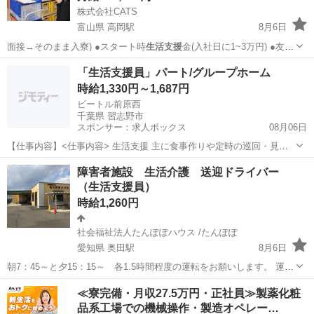
株式会社CATS
富山県 高岡駅
8月6日
面接→そのまま入寮) ●スタート時
生活支援
金(入社日に1~3万円) ●友
人/…
富山
高岡市
高岡駅
倉庫
個室
「生活支援員」パート/グループホーム
時給1,330円～1,687円
ビートル前原西
千葉県 習志野市
スポンサー：求人ボックス
08月06日
【仕事内容】<仕事内容> 生活支援 主に食事作りや定時の巡回・見守
り、必要に応じたサポート。介護業務はありません。 毎日飲む薬のセ
アルバイト・パート
障害者施設 生活介護 送迎ドライバー
ットなど利用者様が得意ではない部分をサポートします。 ・施設内の
（生活支援員）
備品管理 <求人PR> ビートル前原...
時給1,260円
社会福祉法人たんぽぽハウス /たんぽぽ
愛知県 奥田駅
8月6日
朝7：45～と夕15：15～ 各1.5時間程度の運転をお願いします。 運転
していただく車はハイエースクラスです。 ※毎日勤務は難しい、朝だ
愛知
稲沢市
奥田駅
介護
B型
≪寮完備・月収27.5万円・正社員≫製薬化粧
けなら、夕方だけなら等、シフトの相談対応いたします。 たんぽぽは
品系工場での機械操作・製造オペレー…
知的、身体、...