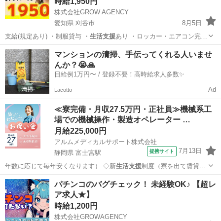
時給1,950円
株式会社GROW AGENCY
愛知県 刈谷市
8月5日
支給(規定あり) ・制服貸与 ・
生活支援
あり ・ロッカー・エアコン完備
…
愛知
刈谷市
工場
時給
マンションの清掃、手伝ってくれる人いませ
んか？😭🙏
日給例1万円〜 / 登録不要！高時給求人多数✨
Ad
Lacotto
≪寮完備・月収27.5万円・正社員≫機械系工
場での機械操作・製造オペレーター …
月給225,000円
アルムメディカルサポート株式会社
7月13日
提携サイト
静岡県 富士宮駅
年数に応じて毎年安くなります） ◇新
生活支援
制度（寮を出て賃貸物
件に転居する際に…
静岡
富士宮市
富士宮駅
その他
パチンコのバグチェック！ 未経験OK♪ 【超レ
ア求人★】
時給1,200円
株式会社GROWAGENCY