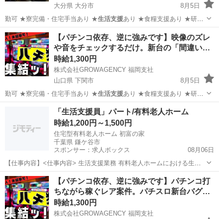
大分県 大分市
8月5日
勤可 ★寮完備・住宅手当あり ★
生活支援
あり ★食糧支援あり ★研修
あり…
大分
大分市
パチンコ
新台
【パチンコ依存、逆に強みです】映像のズレ
や音をチェックするだけ。新台の「間違い…
時給1,300円
株式会社GROWAGENCY 福岡支社
山口県 下関市
8月5日
勤可 ★寮完備・住宅手当あり ★
生活支援
あり ★食糧支援あり ★研修
あり…
山口
下関市
パチンコ
映像
「生活支援員」パート/有料老人ホーム
時給1,200円～1,500円
住宅型有料老人ホーム 初富の家
千葉県 鎌ケ谷市
スポンサー：求人ボックス
08月06日
【仕事内容】<仕事内容> 生活支援業務 有料老人ホームにおける生活
支援員としての業務全般に従事していただきます。 <求人PR> <雇用
アルバイト・パート
【パチンコ依存、逆に強みです】パチンコ打
形態>パート・アルバイト <雇用期間の有無>あり <職種>生活支援員
ちながら稼ぐレア案件。パチスロ新台バグ…
・求人詳細: 雇用期間:1...
時給1,300円
株式会社GROWAGENCY 福岡支社