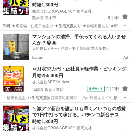
時給1,300円
株式会社GROWAGENCY 福岡支社
熊本県 熊本市
8月5日
勤可 ★寮完備・住宅手当あり ★
生活支援
あり ★食糧支援あり ★研修
あり…
熊本
熊本市
パチンコ
スロット
マンションの清掃、手伝ってくれる人いませ
んか？😭🙏
日給例1万円〜 / 登録不要！高時給求人多数✨
Ad
Lacotto
≪月収37万円・正社員≫軽作業・ピッキング
月給255,000円
株式会社BREXA Next
7月10日
提携サイト
福岡県 教育大前駅
！格安食堂あり♪
生活支援
物資事前対応可◎… 払い制度あり ◇
生活支
援
物資事前対応可 … 安心です。 ★
生活支援
物資事前対応可能…
福岡
宮若市
教育大前駅
その他
＼激アツ新台を誰よりも早く／いつもの感覚
で1日中打って稼げる。パチンコ新台テス…
時給1,300円
株式会社GROWAGENCY 福岡支社