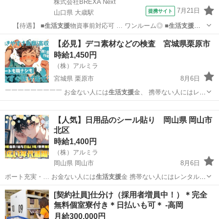
株式会社BREXA Next
7月21日
提携サイト
山口県 大歳駅
【待遇】 ■
生活支援
物資事前対応可 … ワンルーム◎ ■
生活支援
物
資の事前対応あ…
山口
山口市
大歳駅
その他
【必見】デコ素材などの検査 宮城県栗原市
時給1,450円
（株）アルミラ
宮城県 栗原市
8月6日
￣￣￣￣￣￣￣￣￣ お金ない人には
生活支援
金、 携帯ない人にはレン
タル、 …
宮城
栗原市
倉庫
ネカフェ
【人気】日用品のシール貼り 岡山県 岡山市
北区
時給1,400円
（株）アルミラ
岡山県 岡山市
8月6日
ポート充実・… お金ない人には
生活支援
金 携帯ない人にはレンタル
住む…
岡山
岡山市
倉庫
スタッフ
[契約社員]仕分け（採用者増員中！）＊完全
無料個室寮付き＊日払いも可＊ -高岡
月給300,000円