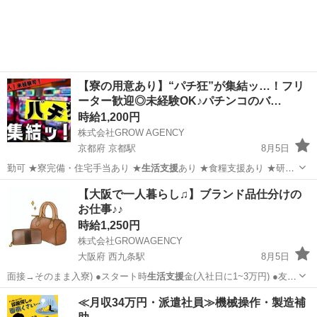
【寮の用意あり】“パチ狂”が集結ッ…！フリ
ーター歓迎◎未経験OK♪パチンコのバ…
時給1,200円
株式会社GROW AGENCY
京都府 京都駅
8月5日
勤可 ★寮完備・住宅手当あり ★
生活支援
あり ★食糧支援あり ★研修
あり…
京都
京都市
京都駅
工場
レア
【大阪で一人暮らし♫】ブランド品仕分けの
お仕事♪♪
時給1,250円
株式会社GROWAGENCY
大阪府 西九条駅
8月5日
面接→そのまま入寮) ●スタート時
生活支援
金(入社日に1~3万円) ●友
人/…
大阪
大阪市
西九条駅
工場
郵便局
≪月収34万円・派遣社員≫機械操作・製造補