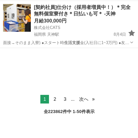
三重
鈴鹿市
鈴鹿市駅
仕分け
個室
[契約社員]仕分け（採用者増員中！）＊完全
無料個室寮付き＊日払いも可＊ -天神
月給300,000円
株式会社CATS
福岡県 天神駅
8月4日
面接→そのまま入寮) ●スタート時
生活支援
金(入社日に1~3万円) ●友
人/…
福岡
福岡市
天神駅
倉庫
個室
1
2
3
...
次へ
全223862件中 1-50件表示