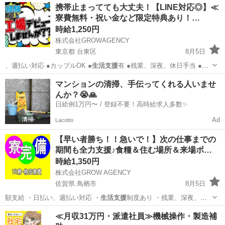
愛知
小牧市
工場
時給
携帯止まってても大丈夫！【LINE対応◎】≪
スチック部品なので製品は軽く、汚れる作業もなし！ 若手とベテラン
寮費無料・祝い金など限定特典あり！…
が助け合っ...
時給1,250円
株式会社GROWAGENCY
東京都 台東区
8月5日
、週払い対応 ●カップルOK ●
生活支援
有 ●残業、深夜、休日手当 ●
各…
東京
台東区
工場
時給
マンションの清掃、手伝ってくれる人いませ
んか？😭🙏
日給例1万円〜 / 登録不要！高時給求人多数✨
Ad
Lacotto
【早い者勝ち！！急いで！】次の仕事までの
期間も全力支援♪食糧＆住む場所＆来場ボ…
時給1,350円
株式会社GROW AGENCY
佐賀県 鳥栖市
8月5日
額支給 ・日払い、週払い対応 ・
生活支援
制度あり ・残業、深夜、休
日手当 …
佐賀
鳥栖市
工場
生活支援
≪月収31万円・派遣社員≫機械操作・製造補