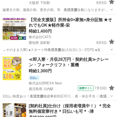
大阪府 下松駅
8月5日
歯磨き介助、服薬介助、更衣介助、等
生活支援
全般になりますが自
立度の高いが入居さ…
大阪
岸和田市
下松駅
その他
介助
【完全支援版】所持金0×家無×身分証無 ★そ
れでもOK★軽作業-栄
時給1,400円
株式会社CATS
愛知県 栄町駅
8月5日
→そのまま入寮) ●スタート時
生活支援
金(入社日に1～3万円) ●友…
愛知
名古屋市
栄町駅
仕分け
個室
≪即入寮・月収28万円・契約社員≫クレー
ン・フォークリフト・重機
時給1,300円
日払い
株式会社BREXA Next
7月10日
提携サイト
鹿児島県 川内駅
日払い制度あり！
生活支援
物資事前対応可◎… 夜・休出手当 ◇
生活支
援
物資事前対応可 … おります。 ★
生活支援
物資事前対応可能…
鹿児島
川内駅
その他
[契約社員]仕分け（採用者増員中！）＊完全
無料個室寮付き＊日払いも可＊ -津