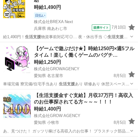
助
時給1,490円
日払い
株式会社BREXA Next
7月10日
提携サイト
兵庫県 南あわじ市
給1,490円！
生活支援
物資事前対応可◎… 夜・休出手当 ◇
生活支援
物
資事前対応可 … ください。 ★
生活支援
物資事前対応可能…
兵庫
南あわじ市
その他
【ゲームで遊ぶだけ★】時給1250円×週5フル
タイム！楽しく働くゲームのバグチ…
時給1,250円
株式会社GROWAGENCY
愛知県 名古屋市
8月5日
車場完備 寮完備/住宅手当あり
生活支援
あり 研修あり 休憩スペースあ
り…
愛知
名古屋市
その他
ゲーム
【生活支援金すぐ支給】月収37万円！高収入
のお仕事探されてる方～～～！！！
時給1,400円
株式会社GROW AGENCY
愛知県 小牧市
8月5日
あ、見つけた！ ガッツリ稼げる高収入のお仕事！ プラスチック部品の
組立、検査や機械からの 製品取り出し、部品供給のお仕事です！ プラ