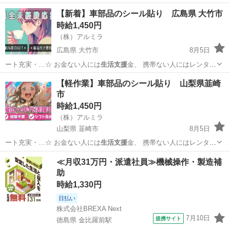
あり…
福岡
福岡市
パチンコ
スロット
【新着】車部品のシール貼り 広島県 大竹市
時給1,450円
（株）アルミラ
広島県 大竹市
8月5日
ート充実・…☆ お金ない人には
生活支援
金、 携帯ない人にはレンタ
ル、 …
広島
大竹市
倉庫
ピンチ
【軽作業】車部品のシール貼り 山梨県韮崎
市
時給1,450円
（株）アルミラ
山梨県 韮崎市
8月5日
ート充実・…☆ お金ない人には
生活支援
金、 携帯ない人にはレンタ
ル、 …
山梨
韮崎市
倉庫
ピンチ
≪月収31万円・派遣社員≫機械操作・製造補
助
時給1,330円
日払い
株式会社BREXA Next
7月10日
提携サイト
徳島県 金比羅前駅