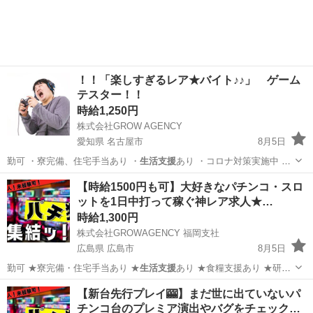
！！「楽しすぎるレア★バイト♪♪」 ゲーム
テスター！！
時給1,250円
株式会社GROW AGENCY
愛知県 名古屋市
8月5日
勤可 ・寮完備、住宅手当あり ・
生活支援
あり ・コロナ対策実施中 ・
髪型…
愛知
名古屋市
その他
ゲーム
【時給1500円も可】大好きなパチンコ・スロ
ットを1日中打って稼ぐ神レア求人★…
時給1,300円
株式会社GROWAGENCY 福岡支社
広島県 広島市
8月5日
勤可 ★寮完備・住宅手当あり ★
生活支援
あり ★食糧支援あり ★研修
あり…
広島
広島市
パチンコ
スロット
【新台先行プレイ🎰】まだ世に出ていないパ
チンコ台のプレミア演出やバグをチェック…