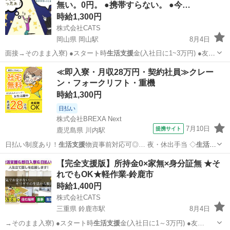
無い。0円。 ●携帯すらない。 ●今…
時給1,300円
株式会社CATS
岡山県 岡山駅
8月4日
面接→そのまま入寮) ●スタート時
生活支援
金(入社日に1~3万円) ●友
人/…
岡山
岡山市
岡山駅
仕分け
給料
≪即入寮・月収28万円・契約社員≫クレー
ン・フォークリフト・重機
時給1,300円
日払い
株式会社BREXA Next
7月10日
提携サイト
鹿児島県 川内駅
日払い制度あり！
生活支援
物資事前対応可◎… 夜・休出手当 ◇
生活支
援
物資事前対応可 … おります。 ★
生活支援
物資事前対応可能…
鹿児島
川内駅
その他
【完全支援版】所持金0×家無×身分証無 ★そ
れでもOK★軽作業-鈴鹿市
時給1,400円
株式会社CATS
三重県 鈴鹿市駅
8月4日
→そのまま入寮) ●スタート時
生活支援
金(入社日に1～3万円) ●友…