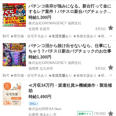
あり…
福岡
田川市
パチンコ
スロット
パチンコ依存が強みになる。新台打って金に
するレア案件！パチスロ新台バグチェック…
時給1,300円
株式会社GROWAGENCY 福岡支社
佐賀県 佐賀市
8月5日
勤可 ★寮完備・住宅手当あり ★
生活支援
あり ★食糧支援あり ★研修
あり…
佐賀
佐賀市
パチンコ
新台
パチンコ沼から抜け出せないなら、仕事にし
ちゃう？パチスロ新台バグチェックのお仕事
時給1,300円
株式会社GROWAGENCY 福岡支社
福岡県 北九州市
8月5日
勤可 ★寮完備・住宅手当あり ★
生活支援
あり ★食糧支援あり ★研修
あり…
福岡
北九州市
パチンコ
スロット
≪月収34万円・派遣社員≫機械操作・製造補
助
時給1,490円
日払い
株式会社BREXA Next
7月10日
提携サイト
兵庫県 南あわじ市