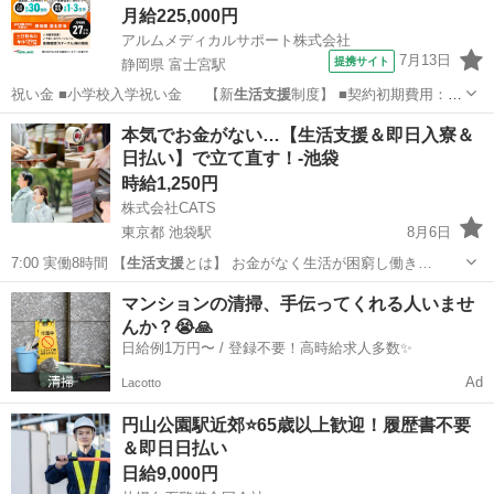
月給225,000円
アルムメディカルサポート株式会社
7月13日
提携サイト
静岡県 富士宮駅
祝い金 ■小学校入学祝い金 【新
生活支援
制度】 ■契約初期費用：最
大20万円…
静岡
富士宮市
富士宮駅
その他
本気でお金がない…【生活支援＆即日入寮＆
日払い】で立て直す！-池袋
時給1,250円
株式会社CATS
東京都 池袋駅
8月6日
7:00 実働8時間 【
生活支援
とは】 お金がなく生活が困窮し働き…
東京
豊島区
池袋駅
仕分け
生活支援
マンションの清掃、手伝ってくれる人いませ
んか？😭🙏
日給例1万円〜 / 登録不要！高時給求人多数✨
Ad
Lacotto
円山公園駅近郊⭐65歳以上歓迎！履歴書不要
＆即日日払い
日給9,000円