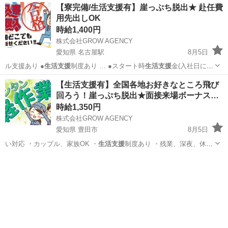
【寮完備/生活支援有】崖っぷち脱出★ 赴任費
用先出しOK
時給1,400円
株式会社GROW AGENCY
愛知県 名古屋駅
8月5日
ル支援あり ●
生活支援
制度あり … ●スタート時
生活支援
金(入社日に
1~…
愛知
名古屋市
名古屋駅
工場
生活支援
【生活支援有】全国各地お好きなところ飛び
回ろう！崖っぷち脱出★面接来場ボーナス…
時給1,350円
株式会社GROW AGENCY
愛知県 豊田市
8月5日
い対応 ・カップル、家族OK ・
生活支援
制度あり ・残業、深夜、休日
手当 …
愛知
豊田市
工場
生活支援