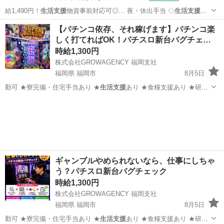
給1,490円！
生活支援
物資事前対応可◎… 夜・休出手当 ◇
生活支援
物
資事前対応可 … ください。 ★
生活支援
物資事前対応可能…
兵庫
南あわじ市
その他
【パチンコ依存、それ稼げます】パチンコ楽
しく打てればOK！パチスロ新台バグチェ…
時給1,300円
株式会社GROWAGENCY 福岡支社
福岡県 福岡市
8月5日
勤可 ★寮完備・住宅手当あり ★
生活支援
あり ★食糧支援あり ★研修
あり…
福岡
福岡市
パチンコ
スロット
ギャンブルやめられないなら、仕事にしちゃ
う？パチスロ新台バグチェック
時給1,300円
株式会社GROWAGENCY 福岡支社
福岡県 福岡市
8月5日
勤可 ★寮完備・住宅手当あり ★
生活支援
あり ★食糧支援あり ★研修