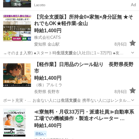
Ad
Lacotto
【完全支援版】所持金0×家無×身分証無 ★そ
れでもOK★軽作業-金山
時給1,400円
株式会社CATS
愛知県 金山駅
8月6日
→そのまま入寮) ●スタート時
生活支援
金(入社日に1～3万円) ●友…
愛知
名古屋市
金山駅
仕分け
個室
【軽作業】日用品のシール貼り 長野県長野
市
時給1,400円
（株）アルミラ
長野県 長野市
8月6日
ポート充実・… お金ない人には
生活支援
金 携帯ない人にはレンタル
住む…
長野
長野市
倉庫
スタッフ
≪寮無料・月収33万円・派遣社員≫自動車系
工場での機械操作・製造オペレーター …
時給1,400円
日払い