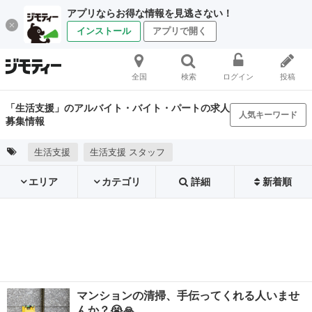
アプリならお得な情報を見逃さない！
インストール
アプリで開く
全国
検索
ログイン
投稿
「生活支援」のアルバイト・バイト・パートの求人
人気キーワード
募集情報
生活支援
生活支援 スタッフ
エリア
カテゴリ
詳細
新着順
マンションの清掃、手伝ってくれる人いませ
んか？😭🙏