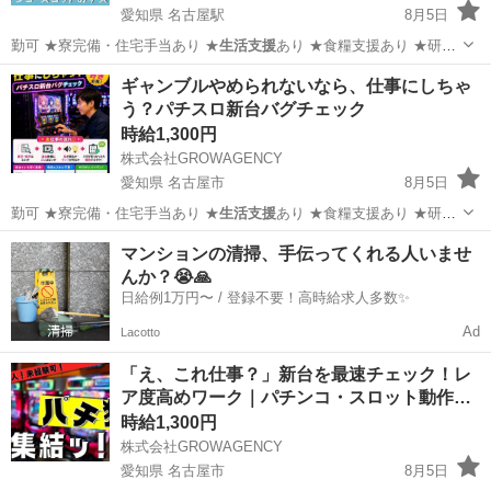
愛知県 名古屋駅
8月5日
勤可 ★寮完備・住宅手当あり ★
生活支援
あり ★食糧支援あり ★研修
あり…
愛知
名古屋市
名古屋駅
その他
レア
ギャンブルやめられないなら、仕事にしちゃ
う？パチスロ新台バグチェック
時給1,300円
株式会社GROWAGENCY
愛知県 名古屋市
8月5日
勤可 ★寮完備・住宅手当あり ★
生活支援
あり ★食糧支援あり ★研修
あり…
愛知
名古屋市
パチンコ
スロット
マンションの清掃、手伝ってくれる人いませ
んか？😭🙏
日給例1万円〜 / 登録不要！高時給求人多数✨
Ad
Lacotto
「え、これ仕事？」新台を最速チェック！レ
ア度高めワーク｜パチンコ・スロット動作…
時給1,300円
株式会社GROWAGENCY
愛知県 名古屋市
8月5日