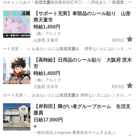
のチャンスあり！
生活支援
物資事前対応可◎… ◇昇給あり ◇
生活支援
物資事前対応可 … 活も便利！ ★
生活支援
物資事前対応可能…
徳島
金比羅前駅
その他
【サポート充実】車部品のシール貼り 山形
県天童市
時給1,450円
（株）アルミラ
山形県 天童市
8月5日
ート充実・…☆ お金ない人には
生活支援
金、 携帯ない人にはレンタ
ル、 …
山形
天童市
倉庫
ピンチ
【高時給】日用品のシール貼り 大阪府 茨木
市
時給1,400円
（株）アルミラ
大阪府 茨木市
8月5日
ポート充実・… お金ない人には
生活支援
金 携帯ない人にはレンタル
住む…
大阪
茨木市
倉庫
スタッフ
【岸和田】障がい者グループホーム 生活支
援員
日給17,000円
一般社団法人improve 事業所名チームすまあぷ