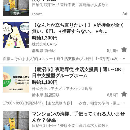
日給例1万円〜 / 登録不要！高時給求人多数✨
Ad
Lacotto
【なんとか立ち直りたい！】 ●所持金が全く
無い。0円。 ●携帯すらない。 ●今…
時給1,300円
株式会社CATS
群馬県 前橋駅
8月6日
面接→そのまま入寮) ●スタート時
生活支援
金(入社日に1~3万円) ●友
人/…
群馬
前橋市
前橋駅
仕分け
給料
【鹿沼市】夜勤専従 生活支援員｜週1～OK｜
日中支援型グループホーム
時給1,100円
株式会社ルアナ／ルアナハウス鹿沼
栃木県 新鹿沼駅
8月6日
17:00〜9:00(休憩2時間) 【主な業務内容】 ・夕食、朝食の準備（湯煎
中心の簡単調理） ・食事の見守り、声かけサポート ・服薬確認 ・夜
栃木
鹿沼市
新鹿沼駅
その他
マンションの清掃、手伝ってくれる人いませ
間の巡回 ・支援記録の記入 ・朝の送り出し支援 ・共用部...
んか？😭🙏
日給例1万円〜 / 登録不要！高時給求人多数✨