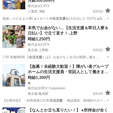
月給300,000円
株式会社CATS
三重県 津駅
8月5日
面接→そのまま入寮) ●スタート時
生活支援
金(入社日に1~3万円) ●友
人/…
三重
津市
津駅
倉庫
個室
本気でお金がない…【生活支援＆即日入寮＆
日払い】で立て直す！-上野
時給1,250円
株式会社CATS
東京都 上野駅
8月5日
7:00 実働8時間 【
生活支援
とは】 お金がなく生活が困窮し働き…
東京
台東区
上野駅
仕分け
生活支援
【急募！未経験大歓迎！】障がい者グループ
ホームの生活支援員・世話人として働きま…
時給1,300円
株式会社REX Corporation
東京都 亀有駅
8月4日
【仕事内容】 ・利用者様の日常
生活支援
・相談援助、精神的サポート
…
東京
葛飾区
亀有駅
その他
生活支援員
【なんとか立ち直りたい！】 ●所持金が全く