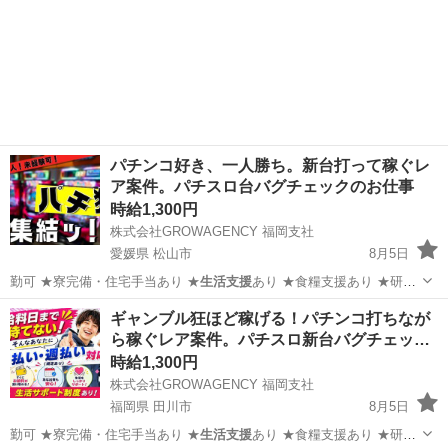
パチンコ好き、一人勝ち。新台打って稼ぐレ
ア案件。パチスロ台バグチェックのお仕事
時給1,300円
株式会社GROWAGENCY 福岡支社
愛媛県 松山市
8月5日
勤可 ★寮完備・住宅手当あり ★
生活支援
あり ★食糧支援あり ★研修
あり…
愛媛
松山市
その他
スロット
ギャンブル狂ほど稼げる！パチンコ打ちなが
ら稼ぐレア案件。パチスロ新台バグチェッ…
時給1,300円
株式会社GROWAGENCY 福岡支社
福岡県 田川市
8月5日
勤可 ★寮完備・住宅手当あり ★
生活支援
あり ★食糧支援あり ★研修