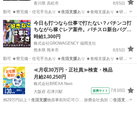
香川県 高松市
8月5日
勤可 ★寮完備・住宅手当あり ★
生活支援
あり ★食糧支援あり ★研修
あり…
香川
高松市
パチンコ
スロット
今日も打つなら仕事で打たない？パチンコ打
ちながら稼ぐレア案件。パチスロ新台バグ…
時給1,300円
株式会社GROWAGENCY 福岡支社
熊本県 熊本市
8月5日
勤可 ★寮完備・住宅手当あり ★
生活支援
あり ★食糧支援あり ★研修
あり…
熊本
熊本市
その他
スロット
≪月収30万円・正社員≫検査・検品
月給240,250円
株式会社BREXA Next
7月10日
提携サイト
大阪府 石津川駅
例29万円以上！
生活支援
物資事前対応可◎… 旅費会社負担 ◇
生活支援
物資事前対応可 … 送迎あり♪ ★
生活支援
物資事前対応可能…
大阪
堺市
石津川駅
その他