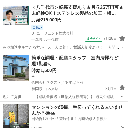
兵庫
姫路市
姫路駅
その他
スタッフ
＜八千代市＞転籍支援あり★月収25万円可★
未経験OK！ステンレス製品の加工・機…
月給215,000円
日払い
UTエージェント株式会社
7月18日
提携サイト
千葉県 八千代市
みや相談事をできる方が一人一人に着く、
世話人
制度あり！ 人間関
係良好で働きやすい…
千葉
八千代市
仕分け
簡単な調理・配膳スタッフ 室内清掃など
週1勤務可
時給1,500円
合同会社ネクスト／あすぱら荘
福岡県 白木原駅
8月1日
理にて提供 【経験者優遇（
世話人
経験者等）】 過去の経験が
⽣かせるお…
福岡
大野城市
白木原駅
その他
スタッフ
マンションの清掃、手伝ってくれる人いませ
んか？😭🙏
日給例1万円〜 / 登録不要！高時給求人多数✨
Ad
Lacotto