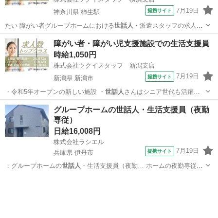
7月19日
提携サイト
神奈川県 柿生駅
たい 障がい者グループホームにおける
世話人
・派遣スタッフの求人で
す。 【おすす…
神奈川
川崎市
柿生駅
その他
障がい者・障がい児支援施設での生活支援員
時給1,050円
株式会社ツクイスタッフ 新潟支店
7月19日
提携サイト
新潟県 新潟市
・令和5年オープンの新しい施設 ・
世話人
さんはシニア世代も活躍し
ています。 ・…
新潟
新潟市
その他
グループホームの世話人・生活支援員（夜勤
専従）
日給16,008円
株式会社ラシエル
7月19日
提携サイト
兵庫県 伊丹市
：グループホームの
世話人
・生活支援員（夜勤… ホームの夜勤専従の
世話人
・生活支援員◇無資… ： ＼＼夜勤専従の
世話人
さん・生活支援
兵庫
伊丹市
その他
員さ… 務の内容 入社時：
世話人
・生活支援員業務 …