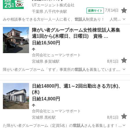
UTエージェント株式会社
7月14日
提携サイト
千葉県 八千代中央駅
みや相談事をできる方が一人一人に着く、
世話人
制度あり！ 人間関
係良好で働きやすい…
千葉
八千代市
八千代中央駅
その他
障がい者グループホーム女性棟世話人募集
週1回から(木曜日、日曜日) 資格 …
日給16,500円
合同会社ヒューマンサポート
宮城県 多賀城駅
8月1日
障がい者グループホーム「すず」事業所の
世話人
を募集しています。
Ｗワーク歓迎 …
宮城
多賀城市
多賀城駅
その他
グループホーム
日給14800円、週1～2回出勤出きる方(水)、
(木)
日給14,800円
合同会社ヒューマンサポート
宮城県 黒松駅
8月1日
た障がい者グループホーム（定員5名）の
世話人
さんを募集します！