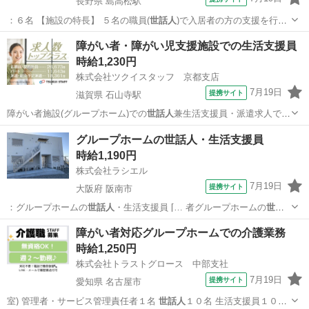
長野県 島高松駅
：６名 【施設の特長】 ５名の職員(
世話人
)で入居者の方の支援を行っ
ています。 …
長野
松本市
島高松駅
その他
障がい者・障がい児支援施設での生活支援員
時給1,230円
株式会社ツクイスタッフ 京都支店
7月19日
提携サイト
滋賀県 石山寺駅
障がい者施設(グループホーム)での
世話人
兼生活支援員・派遣求人で
す。 男性利用…
滋賀
大津市
石山寺駅
その他
グループホームの世話人・生活支援員
時給1,190円
株式会社ラシエル
7月19日
提携サイト
大阪府 阪南市
：グループホームの
世話人
・生活支援員 [… 者グループホームの
世話
人
・生活支援員◇無資… ＼グループホームの
世話人
さん・生活支援員
大阪
阪南市
その他
障がい者対応グループホームでの介護業務
さ… 務の内容 入社時：
世話人
・生活支援員業務 …
時給1,250円
株式会社トラストグロース 中部支社
7月19日
提携サイト
愛知県 名古屋市
室) 管理者・サービス管理責任者１名
世話人
１０名 生活支援員１０名