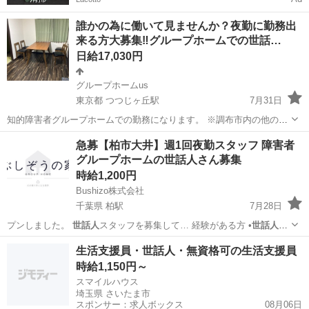
誰かの為に働いて見ませんか？夜勤に勤務出
来る方大募集‼️グループホームでの世話…
日給17,030円
グループホームus
東京都 つつじヶ丘駅
7月31日
知的障害者グループホームでの勤務になります。 ※調布市内の他の地
域で新たにグループホームを開設予定です。ご興味がある方はお気軽
東京
調布市
つつじヶ丘駅
福祉
世話人
急募【柏市大井】週1回夜勤スタッフ 障害者
にお問い合わせください！ ・週1回からの勤務可能です！ ・知的障害
グループホームの世話人さん募集
を持つ方が快適な共同生活をおく...
時給1,200円
Bushizo株式会社
千葉県 柏駅
7月28日
プンしました。
世話人
スタッフを募集して… 経験がある方 •
世話人
、
生活支援員、介護…
千葉
柏市
柏駅
その他
スタッフ
生活支援員・世話人・無資格可の生活支援員
時給1,150円～
スマイルハウス
埼玉県 さいたま市
スポンサー：求人ボックス
08月06日