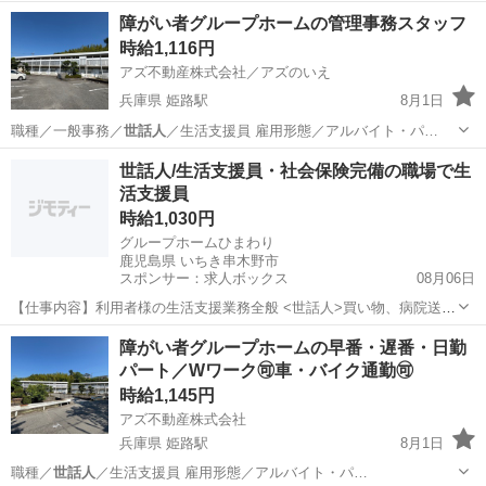
男子棟 入居者…
宮城
仙台市
黒松駅
福祉
障がい者
障がい者グループホームの管理事務スタッフ
時給1,116円
アズ不動産株式会社／アズのいえ
兵庫県 姫路駅
8月1日
職種／一般事務／
世話人
／生活支援員 雇用形態／アルバイト・パ…
兵庫
姫路市
姫路駅
一般事務
スタッフ
世話人/生活支援員・社会保険完備の職場で生
活支援員
時給1,030円
グループホームひまわり
鹿児島県 いちき串木野市
スポンサー：求人ボックス
08月06日
【仕事内容】利用者様の生活支援業務全般 <世話人>買い物、病院送迎
あり(運転に不安な方などは遠慮無くお申出ください) <生活支援員>送
アルバイト・パート
障がい者グループホームの早番・遅番・日勤
迎業務あり(運転に不安な方などは遠慮無くお申出ください) <共通> 業
パート／Wワーク🉑車・バイク通勤🉑
務の変更範囲:事業所の定め...
時給1,145円
アズ不動産株式会社
兵庫県 姫路駅
8月1日
職種／
世話人
／生活支援員 雇用形態／アルバイト・パ…