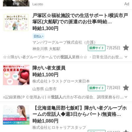
Ad
Lacotto
戸塚区☆福祉施設での生活サポート/横浜市戸
塚区(大船駅)での派遣のお仕事/時給…
時給1,300円
日払い
マンパワーグループ株式会社（介護）
7月25日
提携サイト
神奈川県 大船駅
☆☆障がい者グループホームでの
世話人
業務☆☆ ・日常生活のお世
話、相談相手…
神奈川
横浜市
大船駅
介護
障がい者支援員
時給1,100円
株式会社トラストグロース東日本
7月24日
提携サイト
山形県 山形市
○記録業務(ＰＣ使用あり) ※
世話人
の方が不在の場合、調理業務を行う
可能性…
山形
山形市
その他
【北海道亀田郡七飯町】障がい者グループホ
ームの世話人◆週3日からパート/無資格…
時給1,080円
株式会社ヒロキャリアスタッフ