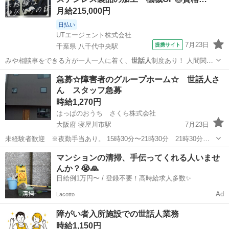
月給215,000円
日払い
UTエージェント株式会社
7月23日
提携サイト
千葉県 八千代中央駅
みや相談事をできる方が一人一人に着く、
世話人
制度あり！ 人間関係
良好で働きやすい環…
千葉
八千代市
八千代中央駅
工場
急募☆障害者のグループホーム☆ 世話人さ
ん スタッフ急募
時給1,270円
はっぱのおうち さくら株式会社
大阪府 寝屋川市駅
7月23日
未経験者歓迎 ※夜勤手当あり。 15時30分〜21時30分 21時30分〜
翌朝10時 （土日祝のみ追加 10時〜15時30分） 時給1200円〜 とて
大阪
寝屋川市
寝屋川市駅
その他
スタッフ
マンションの清掃、手伝ってくれる人いませ
も、キレイなグループホームです。 現在、利用者4〜5名なのでゆっく
んか？😭🙏
り覚えて...
日給例1万円〜 / 登録不要！高時給求人多数✨
Ad
Lacotto
障がい者入所施設での世話人業務
時給1,150円