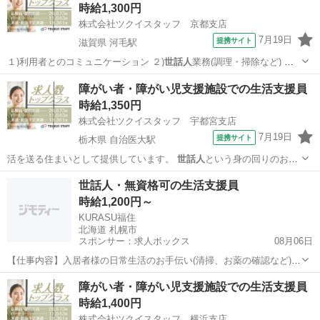
時給1,300円
株式会社ツクイスタッフ 京都支店
7月19日
提携サイト
滋賀県 河毛駅
１)利用者とのコミュニケーション ２)
世話人
業務(調理・掃除など) ３)
健康管理・…
滋賀
長浜市
河毛駅
その他
障がい者・障がい児支援施設での生活支援員
時給1,350円
株式会社ツクイスタッフ 宇都宮支店
7月19日
提携サイト
栃木県 自治医大駅
活を送る住まいとして提供しています。
世話人
という身の回りのお世
話をする職種の方を…
栃木
下都賀郡
自治医大駅
その他
世話人・無資格可の生活支援員
時給1,200円～
KURASU福住
北海道 札幌市
スポンサー：求人ボックス
08月06日
【仕事内容】入居者様の日常生活のお手伝い(清掃、お薬の確認など)
・声掛け、見守り ・簡単な調理 など 調理は温め、盛付け程度なので
アルバイト・パート
障がい者・障がい児支援施設での生活支援員
お料理苦手な方もOK! ・雇用期間の定めあり:12か月(原則更新) ・従事
時給1,400円
すべき業務の変更範囲なし...
株式会社ツクイスタッフ 横浜支店