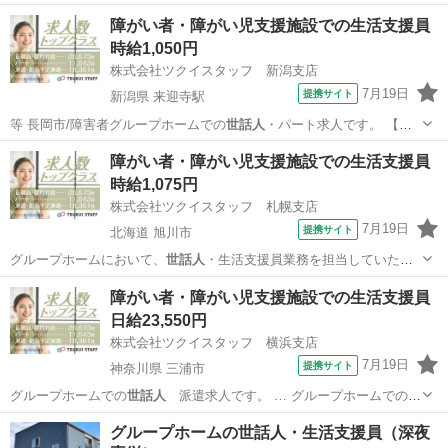
社会福祉士１…
愛知
名古屋市
介護
障がい者・障がい児支援施設での生活支援員
時給1,050円
株式会社ツクイスタッフ 新潟支店
7月19日
提携サイト
新潟県 来迎寺駅
等 長岡市/障害者グループホームでの
世話人
・パート求人です。 【お
すすめポイン…
新潟
長岡市
来迎寺駅
その他
障がい者・障がい児支援施設での生活支援員
時給1,075円
株式会社ツクイスタッフ 札幌支店
7月19日
提携サイト
北海道 旭川市
グループホームにおいて、
世話人
・生活支援員業務を担当していただ
きます…
北海道
旭川市
その他
障がい者・障がい児支援施設での生活支援員
日給23,550円
株式会社ツクイスタッフ 横浜支店
7月19日
提携サイト
神奈川県 三浦市
グループホームでの
世話人
派遣求人です。 … グループホームでの
世
話人
求人！ ・夜勤専従…
神奈川
三浦市
その他
グループホームの世話人・生活支援員（深夜