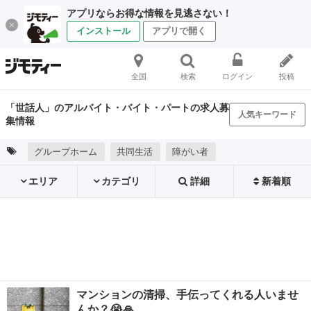
アプリならお得な情報を見逃さない！
インストール
アプリで開く
全国
検索
ログイン
投稿
「世話人」のアルバイト・バイト・パートの求人募
人気キーワード
集情報
グループホーム
共同生活
障がい者
エリア
カテゴリ
詳細
新着順
マンションの清掃、手伝ってくれる人いませ
んか？😭🙏