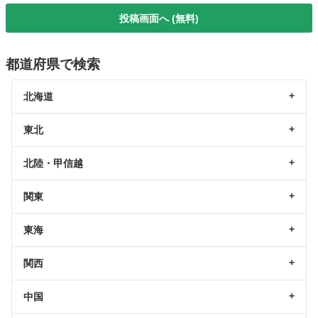
投稿画面へ (無料)
都道府県で検索
北海道
東北
北陸・甲信越
関東
東海
関西
中国