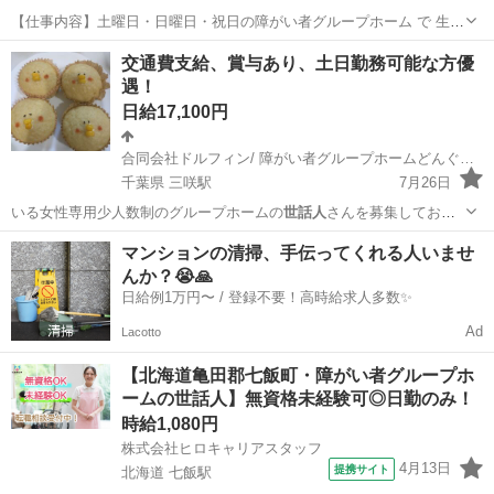
【仕事内容】土曜日・日曜日・祝日の障がい者グループホーム で 生活
支援員・世話人 のお仕事です。 地域や人々の生活に役立つ 福祉サー
アルバイト・パート
交通費支給、賞与あり、土日勤務可能な方優
ビスを提供しています。 <食事作り・食事だし> ご利用者様の食事作
遇！
り 後片付け <主な仕事内容>...
日給17,100円
合同会社ドルフィン/ 障がい者グループホームどんぐり豊富
千葉県 三咲駅
7月26日
いる女性専用少人数制のグループホームの
世話人
さんを募集しており
ます！（介護ではござ…
千葉
船橋市
三咲駅
その他
どんぐり
マンションの清掃、手伝ってくれる人いませ
んか？😭🙏
日給例1万円〜 / 登録不要！高時給求人多数✨
Ad
Lacotto
【北海道亀田郡七飯町・障がい者グループホ
ームの世話人】無資格未経験可◎日勤のみ！
時給1,080円
株式会社ヒロキャリアスタッフ
4月13日
提携サイト
北海道 七飯駅