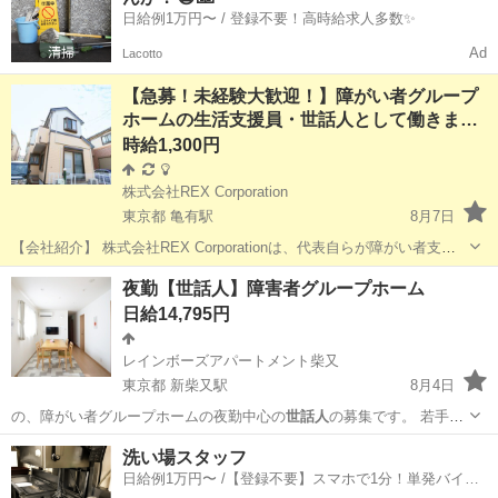
日給例1万円〜 / 登録不要！高時給求人多数✨
Ad
Lacotto
【急募！未経験大歓迎！】障がい者グループ
ホームの生活支援員・世話人として働きま…
時給1,300円
株式会社REX Corporation
東京都 亀有駅
8月7日
【会社紹介】 株式会社REX Corporationは、代表自らが障がい者支援
をライフワークとし、法整備やスポーツ大会の主催など、多方面で尽
東京
葛飾区
亀有駅
その他
生活支援員
夜勤【世話人】障害者グループホーム
力してきた企業です。 そんな想いをかたちにしたグループホーム「ク
日給14,795円
ルーハウス」が...
レインボーズアパートメント柴又
東京都 新柴又駅
8月4日
の、障がい者グループホームの夜勤中心の
世話人
の募集です。 若手か
らミドル、ベ…
東京
葛飾区
新柴又駅
その他
洗い場スタッフ
日給例1万円〜 /【登録不要】スマホで1分！単発バイト
一括検索✨