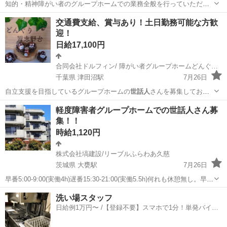
知的・精神障がい者のグループホームでの業務全般を行っていただき
ます。 ◆生活支援全般 ・見守りや相談業務 ・掃除・洗濯などの声掛
北海道
七飯駅
介護
交通費支給、賞与あり！土日勤務可能な方歓
け等 ・買い物や通院同行(法人車：ルーミーなど使用) ・行事やイベン
迎！
トの引率など ・定員29...
日給17,100円
合同会社ドルフィン/ 障がい者グループホームどんぐり習志野台
千葉県 津田沼駅
7月26日
自立支援を目指しているグループホームの
世話人
さんを募集しており
ます！（介護ではござ…
千葉
船橋市
津田沼駅
その他
グループホーム
軽度障害者グループホームでの世話人さん募
集！！
時給1,120円
株式会社塙建設/リーブルふらわあ久慈
茨城県 大甕駅
7月26日
早番5:00-9:00(実働4h)遅番15:30-21:00(実働5.5h)何れも休憩無し。早番
のみでも遅番のみでもまた同日に早遅でも可。 6-9名の成人の軽度の知
茨城
日立市
大甕駅
その他
世話人
洗い場スタッフ
的、精神の障害を持つ方の朝食、夕食の準備がメインです。合間に...
日給例1万円〜 /【登録不要】スマホで1分！単発バイト
一括検索✨