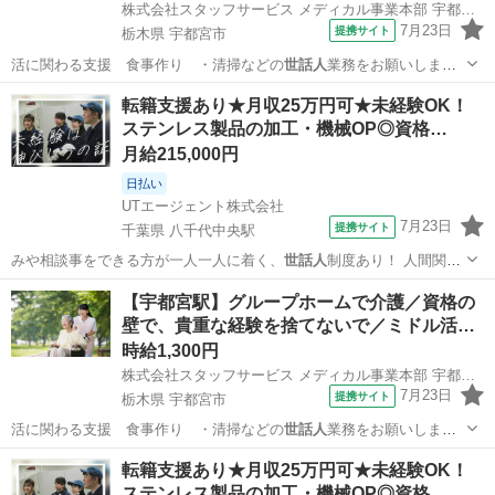
株式会社スタッフサービス メディカル事業本部 宇都宮オフィス
7月23日
提携サイト
栃木県 宇都宮市
活に関わる支援 食事作り ・清掃などの
世話人
業務をお願いしま
す。 【加入保険】各…
栃木
宇都宮市
その他
転籍支援あり★月収25万円可★未経験OK！
ステンレス製品の加工・機械OP◎資格…
月給215,000円
日払い
UTエージェント株式会社
7月23日
提携サイト
千葉県 八千代中央駅
みや相談事をできる方が一人一人に着く、
世話人
制度あり！ 人間関係
良好で働きやすい環…
千葉
八千代市
八千代中央駅
工場
【宇都宮駅】グループホームで介護／資格の
壁で、貴重な経験を捨てないで／ミドル活…
時給1,300円
株式会社スタッフサービス メディカル事業本部 宇都宮オフィス
7月23日
提携サイト
栃木県 宇都宮市
活に関わる支援 食事作り ・清掃などの
世話人
業務をお願いしま
す。 【加入保険】各…
栃木
宇都宮市
その他
転籍支援あり★月収25万円可★未経験OK！
ステンレス製品の加工・機械OP◎資格…