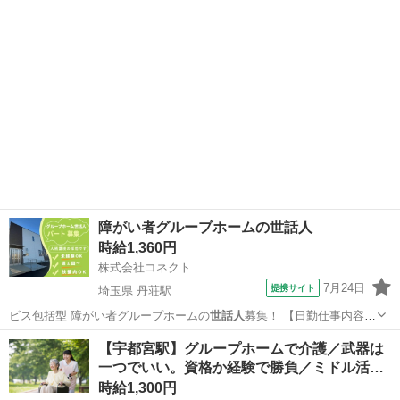
障がい者グループホームの世話人
時給1,360円
株式会社コネクト
7月24日
提携サイト
埼玉県 丹荘駅
ビス包括型 障がい者グループホームの
世話人
募集！ 【日勤仕事内容】
08:4…
埼玉
児玉郡
丹荘駅
その他
【宇都宮駅】グループホームで介護／武器は
一つでいい。資格か経験で勝負／ミドル活…
時給1,300円