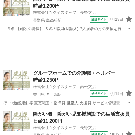
時給1,200円
株式会社ツクイスタッフ 長野支店
7月19日
提携サイト
長野県 島高松駅
：６名 【施設の特長】 ５名の職員(
世話人
)で入居者の方の支援を行っ
ています。 …
長野
松本市
島高松駅
その他
グループホームでの介護職・ヘルパー
時給1,250円
株式会社ツクイスタッフ 高松支店
7月19日
提携サイト
香川県 八十場駅
行 ・機能訓練 等 変更範囲：指導員
世話人
支援員 サービス管理責任
者 管理者 …
香川
坂出市
八十場駅
その他
障がい者・障がい児支援施設での生活支援員
日給11,200円
株式会社ツクイスタッフ 長野支店
7月19日
提携サイト