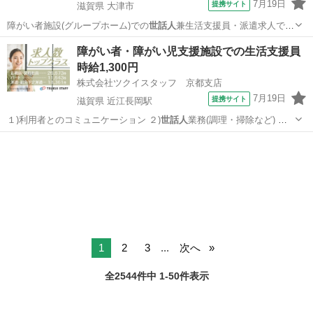
7月19日
提携サイト
滋賀県 大津市
障がい者施設(グループホーム)での
世話人
兼生活支援員・派遣求人で
す。 男性利用…
滋賀
大津市
その他
障がい者・障がい児支援施設での生活支援員
時給1,300円
株式会社ツクイスタッフ 京都支店
7月19日
提携サイト
滋賀県 近江長岡駅
１)利用者とのコミュニケーション ２)
世話人
業務(調理・掃除など) ３)
健康管理・…
滋賀
米原市
近江長岡駅
その他
1
2
3
...
次へ
全2544件中 1-50件表示