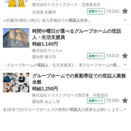
株式会社トラストグロース 北海道支社
7月22日
提携サイト
北海道 札幌市
≪札幌市/南区≫障がい者入所施設での
世話人
業務
————————————————…
北海道
札幌市
その他
時間や曜日が選べるグループホームの世話
人・生活支援員
時給1,140円
株式会社ラシエル
7月21日
提携サイト
愛知県 豊川市
：グループホームの
世話人
・生活支援員 [… 者グループホームの
世話
人
・生活支援員◇無資… ＼グループホームの
世話人
さん・生活支援員
愛知
豊川市
その他
グループホームでの夜勤専従での世話人業務
さ… 務の内容 入社時：
世話人
・生活支援員業務 …
全般
時給1,250円
株式会社トラストグロース西日本 中部支社
7月19日
提携サイト
愛知県 みよし市
名(全体で)のグループホームでの夜勤の
世話人
の業務をお願いします。
※近所に同グル…
愛知
みよし市
その他