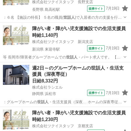
株式会社ツクイスタッフ 長野支店
7月19日
提携サイト
長野県 島高松駅
：６名 【施設の特長】 ５名の職員(
世話人
)で入居者の方の支援を行っ
ています。 …
長野
松本市
島高松駅
その他
障がい者・障がい児支援施設での生活支援員
時給1,140円
株式会社ツクイスタッフ 新潟支店
7月19日
提携サイト
新潟県 来迎寺駅
等 長岡市/障害者グループホームでの
世話人
・パート求人です。 【お
すすめポイン…
新潟
長岡市
来迎寺駅
その他
週2日～のグループホームの世話人・生活支
援員（深夜専従）
日給8,332円
株式会社ラシエル
7月19日
提携サイト
静岡県 浜松市
：グループホームの
世話人
・生活支援員（深夜… ホームの深夜専従の
世話人
・生活支援員◇無資… ： ＼＼深夜専従の
世話人
さん・生活支援
静岡
浜松市
その他
障がい者・障がい児支援施設での生活支援員
員さ… 務の内容 入社時：
世話人
・生活支援員業務 …
時給1,230円
株式会社ツクイスタッフ 京都支店