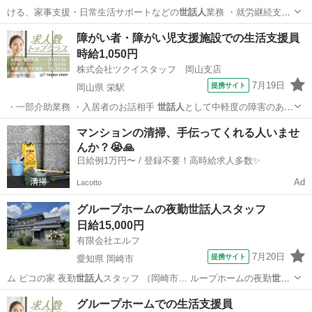
ける、家事支援・日常生活サポートなどの
世話人
業務 ・就労継続支援
B型事業所における…
栃木
下都賀郡
安塚駅
その他
障がい者・障がい児支援施設での生活支援員
時給1,050円
株式会社ツクイスタッフ 岡山支店
7月19日
提携サイト
岡山県 栄駅
・一部介助業務 ・入居者のお話相手
世話人
として中軽度の障害のある
利用者さんたち…
岡山
倉敷市
栄駅
その他
マンションの清掃、手伝ってくれる人いませ
んか？😭🙏
日給例1万円〜 / 登録不要！高時給求人多数✨
Ad
Lacotto
グループホームの夜勤世話人スタッフ
日給15,000円
有限会社エルフ
7月20日
提携サイト
愛知県 岡崎市
ム ピコの家 夜勤
世話人
スタッフ （岡崎市… ループホームの夜勤
世話
人
スタッフ [求人… ープホーム ピ夜勤
世話人
スタッフ、日給15… 「ピ
愛知
岡崎市
その他
グループホームでの生活支援員
コの家」にて、
世話人
さんとしてのお仕事…