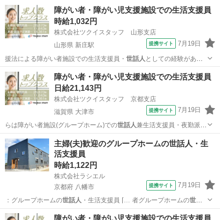
…
千葉
船橋市
塚田駅
その他
障がい者・障がい児支援施設での生活支援員
時給1,032円
株式会社ツクイスタッフ 山形支店
7月19日
提携サイト
山形県 新庄駅
援法による障がい者施設での生活支援員・
世話人
としての経験があれ
ば尚可 未経験OK
山形
新庄市
新庄駅
その他
障がい者・障がい児支援施設での生活支援員
日給21,143円
株式会社ツクイスタッフ 京都支店
7月19日
提携サイト
滋賀県 大津市
らは障がい者施設(グループホーム)での
世話人
兼生活支援員・夜勤派遣
求人です。 男性…
滋賀
大津市
その他
主婦(夫)歓迎のグループホームの世話人・生
活支援員
時給1,122円
株式会社ラシエル
7月19日
提携サイト
京都府 八幡市
：グループホームの
世話人
・生活支援員 [… 者グループホームの
世話
人
・生活支援員◇無資… ＼グループホームの
世話人
さん・生活支援員
京都
八幡市
その他
障がい者・障がい児支援施設での生活支援員
さ… 務の内容 入社時：
世話人
・生活支援員業務 …