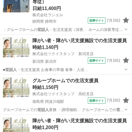
専従）
日給11,400円
株式会社ラシエル
7月19日
提携サイト
静岡県 静岡市
：グループホームの
世話人
・生活支援員（深夜… ホームの深夜専従の
世話人
・生活支援員◇無資… ： ＼＼深夜専従の
世話人
さん・生活支援
静岡
静岡市
その他
障がい者・障がい児支援施設での生活支援員
員さ… 務の内容 入社時：
世話人
・生活支援員業務 …
時給1,140円
株式会社ツクイスタッフ 新潟支店
7月19日
提携サイト
新潟県 新潟市
■
世話人
・生活支援員 お食事の準備 食事・入浴…
新潟
新潟市
その他
グループホームでの生活支援員
時給1,150円
株式会社ツクイスタッフ 高松支店
7月19日
提携サイト
徳島県 阿波川端駅
グループホームでの
世話人
業務 ・調理補助… グループホームでの
世話
人
・派遣求人です。 …
徳島
板野郡
阿波川端駅
その他
障がい者・障がい児支援施設での生活支援員
時給1,200円