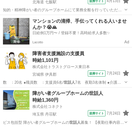
4月13日
提携サイト
北海道 七飯駅
知的・精神障がい者のグループホームにて業務全般を行っていただき
ます。 ※定員29名(4ユニット) ※各ユニットに1名ずつスタッフが配置
北海道
七飯駅
介護
マンションの清掃、手伝ってくれる人いませ
されています。 ・生活支援全般の見守り ・掃除・洗濯などの声掛け
んか？😭🙏
・買い物同行(法人車...
日給例1万円〜 / 登録不要！高時給求人多数✨
Ad
Lacotto
障害者支援施設の支援員
時給1,101円
株式会社トラストグロース東日本
7月24日
提携サイト
宮城県 伊具郡
数 ：20名 ●職員数 ：支援員6名/
世話人
7名 夜勤3名体制 ●介護記
録：手書き…
宮城
伊具郡
その他
障がい者グループホームの世話人
時給1,360円
株式会社コネクト
7月24日
提携サイト
埼玉県 丹荘駅
ビス包括型 障がい者グループホームの
世話人
募集！ 【夜勤仕事内容】
17…
埼玉
児玉郡
丹荘駅
その他