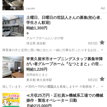
Ad
Lacotto
土曜日、日曜日の世話人さんの募集(初心者、
学生さん歓迎)
時給1,300円
グループホームにいざの智
埼玉県 保谷駅
8月3日
障害者の方と近所に買い物に出たり 一緒に行事を行ったりするお仕事
です。 施設のお仕事なので、突然のキャンセルなどは、 ありません。
埼玉
新座市
保谷駅
その他
世話人
🌸東久留米市オープニングスタッフ募集🌸障
＊2人体制以上なので、家族の行事などで お休みしたいときは、ご相
がい者グループホーム『なつとまと』の世…
談ください。 1300円以...
時給1,226円
合同会社とまと
東京都 東久留米駅
8月2日
指しています。 🌱30代〜70代の
世話人
を募集します🌱 🍅勤務地 〒
20…
東京
東久留米市
東久留米駅
その他
≪月収25万円・正社員≫機械系工場での機械
操作・製造オペレーター 日勤
月給215,000円