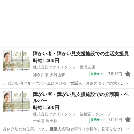
障がい者・障がい児支援施設での生活支援員
時給1,400円
株式会社ツクイスタッフ 横浜支店
7月19日
提携サイト
神奈川県 大雄山駅
。 障がい者グループホームにおける、
世話人
・派遣スタッフの求人で
す。 【おすす…
神奈川
南足柄市
大雄山駅
その他
障がい者・障がい児支援施設での介護職・ヘ
ルパー
時給1,500円
株式会社ツクイスタッフ 首都圏３グループ
7月19日
提携サイト
千葉県 塚田駅
身体介助のお仕事。また、
世話人
業務(食事作りや掃除、見守りなど)