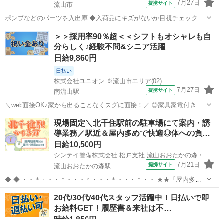
7月27日
提携サイト
流山市
ポンプなどのパーツを入出庫 ◆入荷品にキズがないか目視チェック ◆
台車で棚入れ ◆ハンディを使ったピッキング、梱包、包装 ◆【無料送
千葉
流山市
仕分け
＞＞採用率90％超＜＜シフトもオシャレも自
迎バス】行き 7:47・7:57 帰り 17:45・17:55・18:12 他 【無料送...
分らしく♪経験不問&シニア活躍
日給9,860円
日払い
株式会社ユニオン ※流山市エリア(02)
7月27日
提携サイト
南流山駅
＼web面接OK♪家から出ることなくスグに面接！／ ◎家具家電付きの
寮あり！ ラグ、テレビ、冷蔵庫、電子レンジ、掃除機などなど… 書き
千葉
流山市
南流山駅
警備員
現場固定＼北千住駅前の駐車場にて案内・誘
きれないほどの備品が付いてくる1R寮完備！さらに…
導業務／駅近＆屋内多めで快適◎体への負…
__________________...
日給10,500円
シンテイ警備株式会社 松戸支社 流山おおたかの森・流山・初石(北千住×駐車場警備)エリア/A3203200113
7月21日
提携サイト
流山おおたかの森駅
◆ ◆ ・・＊・・・＊・・・＊・・・＊・・・＊・・ ★★「屋内多
め・駅チカ・安定収入」★★ 勤務地は北千住駅から徒歩3分の好立
千葉
流山市
流山おおたかの森駅
警備員
20代/30代/40代スタッフ活躍中！日払いで即
地。 駅チカなので通勤しやすく、 雨の日や暑い日でもストレス少なく
お給料GET！履歴書＆来社は不…
通えます。 ・・＊・・・＊・...