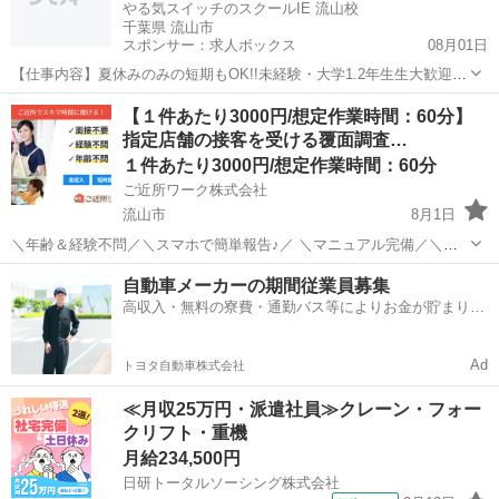
やる気スイッチのスクールIE 流山校
千葉県 流山市
スポンサー：求人ボックス
08月01日
【仕事内容】夏休みのみの短期もOK!!未経験・大学1.2年生生大歓迎!<
得意科目のみでOK><丁寧な研修制度あり> <服装>スーツ着用 勤務中
アルバイト・パート
【１件あたり3000円/想定作業時間：60分】
の服装はスーツ着用です。 ビシッと決めて、生徒たちの見本となる存
指定店舗の接客を受ける覆面調査…
在に! この求人は職業紹...
１件あたり3000円/想定作業時間：60分
ご近所ワーク株式会社
流山市
8月1日
＼年齢＆経験不問／＼スマホで簡単報告♪／ ＼マニュアル完備／＼ス
キマ時間のお小遣い稼ぎにぴったり／ ※業務委託なので履歴書不要で
千葉
流山市
その他
1件
自動車メーカーの期間従業員募集
す。 指定店舗の接客を受ける覆面調査のお仕事のお仕事です♪ 指定店
高収入・無料の寮費・通勤バス等によりお金が貯まりや
舗へ訪問する覆面調査・報告...
すい環境
Ad
トヨタ自動車株式会社
≪月収25万円・派遣社員≫クレーン・フォー
クリフト・重機
月給234,500円
日研トータルソーシング株式会社