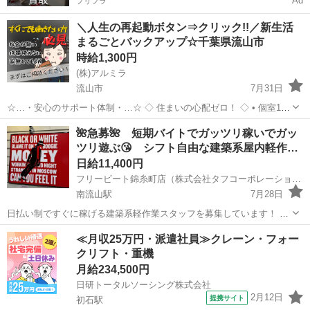
Ad
プリフラ
＼人生の再起動ボタン⇒クリック!!／新生活
まるごとバックアップ☆千葉県流山市
時給1,300円
(株)アルミラ
流山市
7月31日
☆…・安心のサポート体制・…☆ ◇ 住まいの心配ゼロ！ ◇ • 個室1R
完全無料！ • 即日入寮OK！など ◇ 所持金ゼロでもスタートできる！
千葉
流山市
工場
完全無料
🌺急募🌺 短期バイトでガッツリ稼いでガッ
◇ • 食費・生活費のサポート • 移動費用...
ツリ遊ぶ😘 シフト自由な建築系屋内軽作…
日給11,400円
フリービート錦糸町店（株式会社タフコーポレーション）
南流山駅
7月28日
日払い制ですぐに稼げる建築系軽作業スタッフを募集しています！ 夏
休みだけの短期でも、長期休みの度にでも🆗！ 今週稼いで来週遊ぶ！
千葉
流山市
南流山駅
建築
掲示板
≪月収25万円・派遣社員≫クレーン・フォー
前日に電話ですぐに稼げる！ ご自分の都合に合わせて自由なシフトで
クリフト・重機
働けます！ 未経験でも大...
月給234,500円
日研トータルソーシング株式会社
2月12日
提携サイト
初石駅