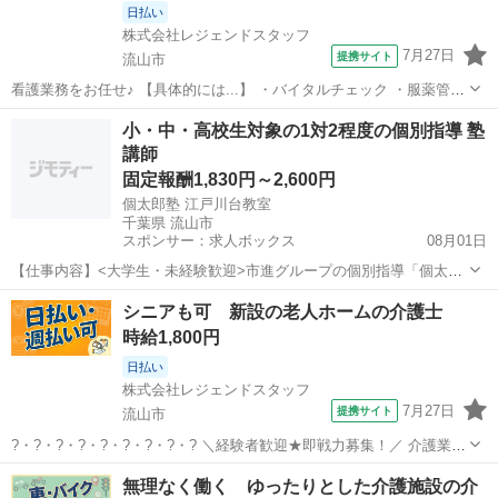
日払い
株式会社レジェンドスタッフ
7月27日
提携サイト
流山市
看護業務をお任せ♪ 【具体的には...】 ・バイタルチェック ・服薬管理
・簡単な処置 など ※介護と看護のお仕事は原則分かれています。 ★
千葉
流山市
看護師
小・中・高校生対象の1対2程度の個別指導 塾
あなたの経験・スキルを活かせます！ ★スタッフがしっかりサポー
講師
ト！ ★お仕事開始...
固定報酬1,830円～2,600円
個太郎塾 江戸川台教室
千葉県 流山市
スポンサー：求人ボックス
08月01日
【仕事内容】<大学生・未経験歓迎>市進グループの個別指導「個太郎
塾」 <服装> 私服勤務OK 勤務時は白衣を着用 1対2の個別指導 原則と
アルバイト・パート
シニアも可 新設の老人ホームの介護士
して同じ生徒を担当する担任制。 基本を大切にした基礎力アップや補
時給1,800円
習指導がメイン。 個太郎塾な...
日払い
株式会社レジェンドスタッフ
7月27日
提携サイト
流山市
?・?・?・?・?・?・?・?・? ＼経験者歓迎★即戦力募集！／ 介護業務
をお任せします！ ?・?・?・?・?・?・?・?・? ＜POINT１＞ ◆希望
千葉
流山市
介護
無理なく働く ゆったりとした介護施設の介
に合わせた働き方が可能！ ◎週2日～OK ◎平日のみ・曜日固定OK