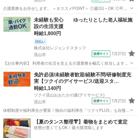
介護業務をお任せします。 ＜オススメPOINT＞ ◎週2日～OK ◎平日
のみ・曜日固定OK ◎日勤のみ／夜勤のみ選択可 ◎残業ほぼなし 家
千葉
流山市
介護
未経験も安心 ゆったりとした老人福祉施
庭・プライベート・収入など、 希望に合わせた働き方が可能です。 ★
設の生活支援
主婦（夫）・ブ...
時給1,800円
日払い
株式会社レジェンドスタッフ
7月27日
提携サイト
流山市
【お仕事内容】 利用者の生活を支える介護業務を幅広く担当します。
◆ 掃除・洗濯・買い物の手伝いから送迎まで多彩な業務。 ◆ アフタ
千葉
流山市
介護
免許必須/未経験者歓迎/経験不問/研修制度充
ーフォローで働きやすさをサポートします。 ※ 登録制のため紹介案件
実【ツクイのデイサービス/送迎スタ…
は応募時で変わります。 ...
時給1,140円
ツクイ流山おおたかの森(デイサービス)
7月27日
提携サイト
流山市
休暇制度や福利厚生が豊富！独自の福利厚生「ツクイPLUS」も自慢で
す♪プライベートも大切にできます。 ★☆ 働きやすいメリット多数
千葉
流山市
その他
【夏のタンス整理👘】着物をまとめて査定
★☆ ＼＼サービス・職種の魅力／／ 送迎業務を通して、お客様から感
状態が悪くてもOK！最大限買取します
謝の言葉を直接いただけ...