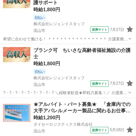
護サポート
のみ＆残業なし！ ＊...
時給1,800円
日払い
株式会社レジェンドスタッフ
7月27日
提携サイト
流山市
希望に合わせて働ける！ ＊＊＊＊＊＊＊＊＊＊＊＊＊＊＊ 介護業務を
お任せします。 ・食事、入浴、排泄などの日常生活の支援 ・レクリエ
千葉
流山市
介護
ブランク可 ちいさな高齢者福祉施設の介護
ーションの企画、実施 ・ご家族やケアマネジャーとの相談業務 ・請求
士
等の簡単な事務作業 など...
時給1,800円
日払い
株式会社レジェンドスタッフ
7月27日
提携サイト
流山市
?・?・?・?・?・?・?・?・? ＼経験者歓迎★即戦力募集！／ 介護業務
をお任せします！ ?・?・?・?・?・?・?・?・? ＜POINT１＞ ◆希望
千葉
流山市
介護
★アルバイト・パート募集★ 「倉庫内での
に合わせた働き方が可能！ ◎週2日～OK ◎平日のみ・曜日固定OK
大手アパレルメーカー製品に関わるお仕事…
◎...
時給1,200円
ダイセーロジスティクス株式会社
5月18日
提携サイト
流山市