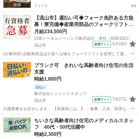
Ad
プリフラ
【流山市】週払い可◆フォーク免許ある方急
募！寮完備◆産業用部品のフォークリフト…
月給234,500円
日研トータルソーシング株式会社 本社（66851821）
5月18日
提携サイト
流山市
[仕事内容] 自動車部品ほか様々な物をフォークリフトを使用して運搬
する倉庫内作業です。 ※業務の変更、就業場所の変更の範囲、契約更
千葉
流山市
工場
ブランク可 きれいな高齢者向け住宅の生活
新の基準については面談時にお伝えします。 ◎この他、全国各地にお
支援
仕事たくさんあります！ 通...
時給1,800円
日払い
株式会社レジェンドスタッフ
7月27日
提携サイト
流山市
介護業務をお任せします。 【具体的には...】 ・食事、入浴、排泄など
の日常生活の支援 ・レクリエーションの企画、実施 ・ご家族やケアマ
千葉
流山市
介護
ちいさな高齢者向け住宅のメディカルスタッ
ネジャーとの相談業務 ・請求等の簡単な事務作業 など ＜オススメ
フ 40代・50代活躍中
POINT＞ ◎週2...
時給2,300円