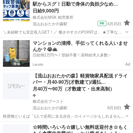
駅からスグ！日勤で身体の負担少なめ…
幅広い世代が活躍中！ 隊...
日給9,000円
株式会社MSK 柏営業所
流山おおたかの森駅
6月15日
＼未経験でも安定収入GET！／ 働きやすさのPOINTは… ★丁寧な研
修があるので未経験でも安心！ ★学生～定年後の60代の方まで幅広く
千葉
流山市
流山おおたかの森駅
警備員
定年
マンションの清掃、手伝ってくれる人いませ
活躍中！ ＼はじめての警備は【株式会社MSK】で！／ 当社は関東を
んか？😭🙏
中心に、 全国各地で...
日給例1万円〜 / 登録不要！高時給求人多数✨
Ad
Lacotto
【流山おおたかの森】軽貨物家具配送ドライ
バー・月40-90万(才数建て)/週払…
月40万〜90万（才数建て・出来高制）
株式会社ブースト
流山おおたかの森駅
8月10日
軽貨物といえば「1人で必死に走る歩合」のイメージかもしれません。
うち(株式会社ブースト)は逆。大手家具メーカー直案件で、家具配送に
千葉
流山市
流山おおたかの森駅
ドライバー
貨物
☆時間いろいろ☆嬉しい無料送迎付き☆もく
特化しています。 【お仕事】 流山おおたかの森(つくばエクスプレス/