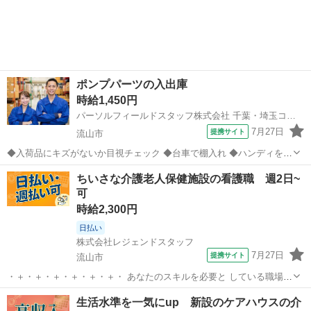
ポンプパーツの入出庫
時給1,450円
パーソルフィールドスタッフ株式会社 千葉・埼玉コーディネートセンター千葉担当
7月27日
提携サイト
流山市
◆入荷品にキズがないか目視チェック ◆台車で棚入れ ◆ハンディを使
ったピッキング、梱包、包装 ◆【無料送迎バス】行き 7:47・7:57 帰
千葉
流山市
その他
ちいさな介護老人保健施設の看護職 週2日~
り 17:45・17:55・18:12 他 ◆未経験OK！優しく教えていただ...
可
時給2,300円
日払い
株式会社レジェンドスタッフ
7月27日
提携サイト
流山市
・＋・＋・＋・＋・＋・＋・ あなたのスキルを必要と している職場が
あります♪ ・＋・＋・＋・＋・＋・＋・ ＊あなたの経験・スキルを活
千葉
流山市
看護師
生活水準を一気にup 新設のケアハウスの介
かせます！ ＊サクッと週2日～◎平日のみOK♪ ＊ムリなく勤務◎日勤