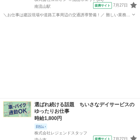
7月27日
提携サイト
南流山駅
＼お仕事は建設現場や道路工事周辺の交通誘導警備！／ 難しい業務や
辛い力仕事はありません！ 初めての方でも丁寧な研修があるので、安
千葉
流山市
南流山駅
警備員
心してスタート出来ます！ ☆現場は千葉県・東京都・埼玉県に多数ご
用意しております！ ◎家具家電...
選ばれ続ける話題 ちいさなデイサービスの
ゆったりお仕事
時給1,800円
日払い
株式会社レジェンドスタッフ
7月27日
提携サイト
流山市