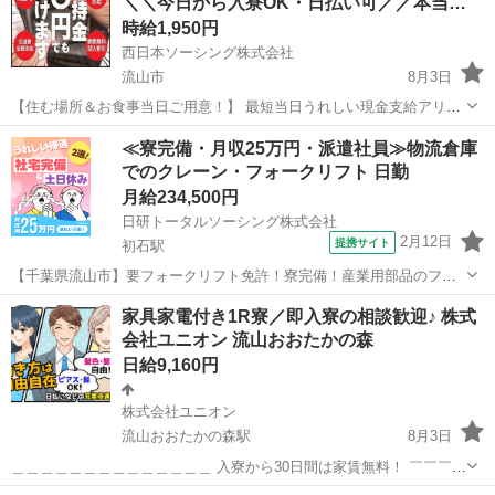
＼＼今日から入寮OK・日払い可／／本当…
クスプレス「流山おおたかの森」駅...
時給1,950円
西日本ソーシング株式会社
流山市
8月3日
【住む場所＆お食事当日ご用意！】 最短当日うれしい現金支給アリ！
まずは相談からでもOK！ 【今すぐ電話一本で即入寮&生活費支援！】
千葉
流山市
軽作業
個室
≪寮完備・月収25万円・派遣社員≫物流倉庫
・日払いOK！ ・全くの未経験でも可能！【個室寮完備】 ＜こんなお
でのクレーン・フォークリフト 日勤
困りごと...
月給234,500円
日研トータルソーシング株式会社
2月12日
提携サイト
初石駅
【千葉県流山市】要フォークリフト免許！寮完備！産業用部品のフォ
ークリフト入出庫作業《お仕事No.4A015》 お仕事について 自動車部
千葉
流山市
初石駅
その他
家具家電付き1R寮／即入寮の相談歓迎♪ 株式
品ほか様々な物をフォークリフトを使用して運搬する倉庫内作業で
会社ユニオン 流山おおたかの森
す。 ※業務の変更、就業場...
日給9,160円
株式会社ユニオン
流山おおたかの森駅
8月3日
＿＿＿＿＿＿＿＿＿＿＿＿＿＿ 入寮から30日間は家賃無料！ ￣￣￣￣
￣￣￣￣￣￣￣￣￣￣ ☆友達と一緒の応募も歓迎☆ キレイな家具家電