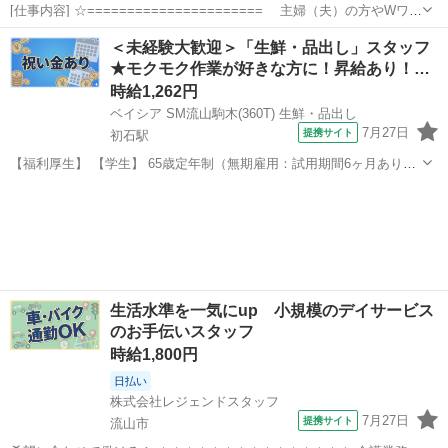
[仕事内容] ☆====================== 主婦（夫）の方やWワー
クの方も働きやすい！ 週3日から勤務可能！扶養内勤務可能！ ＼
千葉
流山市
仕分け
＜未経験大歓迎＞「生鮮・品出し」スタッフ
未経験者の方大歓迎／ =======================☆ ...
★モクモク作業が好きな方に！昇給あり！…
時給1,262円
ベイシア SM流山駒木(360T) 生鮮・品出し
7月27日
提携サイト
初石駅
【福利厚生】 【学生】 65歳定年制（無期雇用：試用期間6ヶ月あり）
※以降も延長制度あり 交通費規定内支給、無料駐車場完備 有給休暇制
千葉
流山市
初石駅
その他
度 【一般】 65歳定年制（無期雇用：試用期間6ヶ月あり）※以降も延
長制度あり 交通費規...
生活水準を一気にup 小規模のデイサービス
のお手伝いスタッフ
時給1,800円
日払い
株式会社レジェンドスタッフ
7月27日
提携サイト
流山市