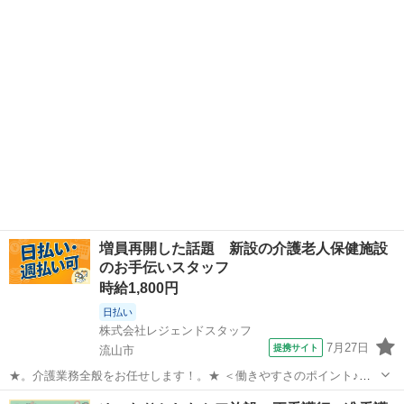
をお任せします！ ?・?・?・?・?・?・?・?・? ＜POINT１＞ ◆希望
千葉
流山市
介護
に合わせた働き方が可能！ ◎週2日～OK ◎平日のみ・曜日固定OK
◎...
増員再開した話題 新設の介護老人保健施設
のお手伝いスタッフ
時給1,800円
日払い
株式会社レジェンドスタッフ
7月27日
提携サイト
流山市
★。介護業務全般をお任せします！。★ ＜働きやすさのポイント♪＞
◎週2日～OK ◎平日のみ・曜日固定OK ◎日勤のみ／夜勤のみ選択可
千葉
流山市
介護