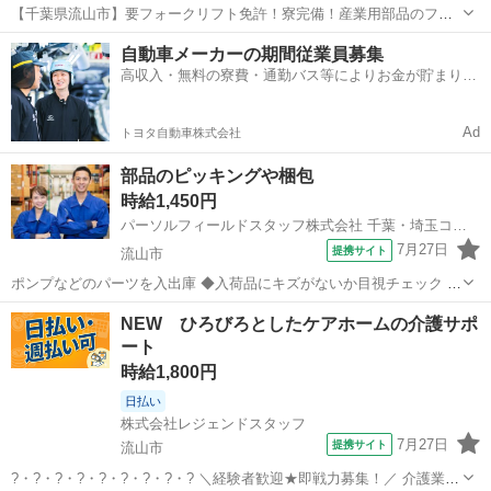
【千葉県流山市】要フォークリフト免許！寮完備！産業用部品のフォ
ークリフト入出庫作業《お仕事No.4A015》 お仕事について 自動車部
千葉
流山市
初石駅
その他
自動車メーカーの期間従業員募集
品ほか様々な物をフォークリフトを使用して運搬する倉庫内作業で
高収入・無料の寮費・通勤バス等によりお金が貯まりや
す。 ※業務の変更、就業場...
すい環境
Ad
トヨタ自動車株式会社
部品のピッキングや梱包
時給1,450円
パーソルフィールドスタッフ株式会社 千葉・埼玉コーディネートセンター千葉担当
7月27日
提携サイト
流山市
ポンプなどのパーツを入出庫 ◆入荷品にキズがないか目視チェック ◆
台車で棚入れ ◆ハンディを使ったピッキング、梱包、包装 ◆【無料送
千葉
流山市
仕分け
NEW ひろびろとしたケアホームの介護サポ
迎バス】行き 7:47・7:57 帰り 17:45・17:55・18:12 他 初石駅か...
ート
時給1,800円
日払い
株式会社レジェンドスタッフ
7月27日
提携サイト
流山市
?・?・?・?・?・?・?・?・? ＼経験者歓迎★即戦力募集！／ 介護業務