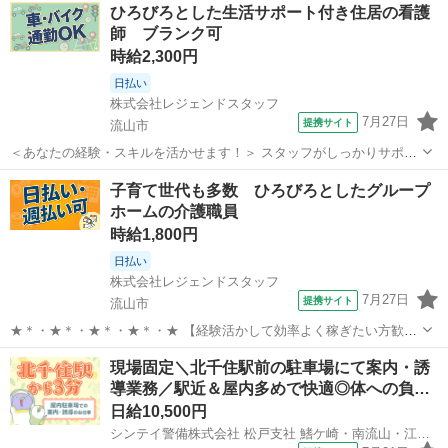
千葉
流山市
その他
ひろびろとした生活サポート付き住居の看護
心に大活躍中！ 【コメント】 ＼★☆大人気のオフィスワーク案件多数
師 ブランク可
☆★／ 大人気のオ...
時給2,300円
日払い
株式会社レジェンドスタッフ
7月27日
提携サイト
流山市
＜あなたの経験・スキルを活かせます！＞ スタッフがしっかりサポー
ト★ お仕事開始後のフォロー体制も万全★ 看護業務をお任せ♪ ・バイ
千葉
流山市
看護師
子育て世代も多数 ひろびろとしたグループ
タルチェック ・服薬管理 ・簡単な処置 など ※介護と看護のお仕事は
ホームの介護職員
原則分かれています。 ...
時給1,800円
日払い
株式会社レジェンドスタッフ
7月27日
提携サイト
流山市
★＊・★＊・★＊・★＊・★ 【経験活かして効率よく稼ぎたい方歓
迎】 介護業務全般をお任せ！ ★＊・★＊・★＊・★＊・★ 【具体的
千葉
流山市
介護
現場固定＼北千住駅前の駐車場にて案内・誘
には...】 ・食事、入浴、排泄などの日常生活の支援 ・レクリエーショ
導業務／駅近＆屋内多めで快適◎体への負…
ンの企画、実施 ・ご家族...
日給10,500円
シンテイ警備株式会社 松戸支社 鰭ケ崎・南流山・江戸川台(北千住×駐車場警備)エリア/A3203200113