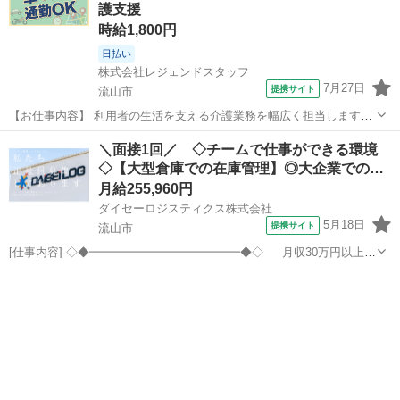
護支援
◎...
時給1,800円
日払い
株式会社レジェンドスタッフ
7月27日
提携サイト
流山市
【お仕事内容】 利用者の生活を支える介護業務を幅広く担当します。
◆ 掃除・洗濯・買い物の手伝いから送迎まで多彩な業務。 ◆ アフタ
千葉
流山市
介護
＼面接1回／ ◇チームで仕事ができる環境
ーフォローで働きやすさをサポートします。 ※ 登録制のため紹介案件
◇【大型倉庫での在庫管理】◎大企業での…
は応募時で変わります。 ...
月給255,960円
ダイセーロジスティクス株式会社
5月18日
提携サイト
流山市
[仕事内容] ◇◆━━━━━━━━━━━━━◆◇ 月収30万円以上可
能!! 土日祝日休みもできるプライベートも充実！！ 最先端の倉庫内で
千葉
流山市
工場
の在庫管理のお仕事!! ◇◆━━━━━━━━━━━━━◆◇ ＼未経験
の方も・ブ...