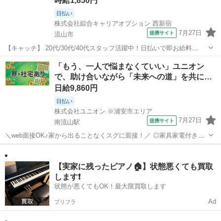
時給1,850円
日払い
株式会社綜合キャリアオプション 西新宿
7月27日
提携サイト
流山市
【キャッチ】 20代/30代/40代スタッフ活躍中！日払いで即お給料
GET！履歴書＆来社は不要！自宅で完結WEB応募！高時給1850円！契
千葉
流山市
その他
「もう、一人で悩まなくていい」ユニオン
約書類の調整！江戸川台駅エリア 【コメント】 ＼★☆大人気のオフィ
で、助け合いながら「未来への道」を共に
スワーク案件多数☆...
切…
日給9,860円
日払い
株式会社ユニオン ※浦安市エリア
7月27日
提携サイト
南流山駅
＼web面接OK♪家から出ることなくスグに面接！／ ◎家具家電付きの
寮あり！ ラグ、テレビ、冷蔵庫、電子レンジ、掃除機などなど… 書き
千葉
流山市
南流山駅
警備員
きれないほどの備品が付いてくる1R寮完備！さらに…
__________________...
【実家に残ったピアノ🏠】状態悪くても買取
します❗️
状態が悪くてもOK！最大限買取します
Ad
プリフラ