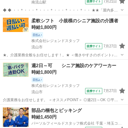
7月21日
提携サイト
南流山駅
◆ ◆ ・・＊・・・＊・・・＊・・・＊・・・＊・・ ★★「屋内多
め・駅チカ・安定収入」★★ 勤務地は北千住駅から徒歩3分の好立
千葉
流山市
南流山駅
警備員
柔軟シフト 小規模のシニア施設の介護者
地。 駅チカなので通勤しやすく、 雨の日や暑い日でもストレス少なく
時給1,800円
通えます。 ・・＊・・・＊・...
日払い
株式会社レジェンドスタッフ
7月27日
提携サイト
流山市
★。介護業務全般をお任せします！。★ ＜働きやすさのポイント♪＞
◎週2日～OK ◎平日のみ・曜日固定OK ◎日勤のみ／夜勤のみ選択可
千葉
流山市
介護
週2日～可 シニア施設のケアワーカー
◎残業ほぼなし 介護業務をお任せします！ ・食事、入浴、トイレなど
時給1,800円
の日常生活の介助 ...
日払い
株式会社レジェンドスタッフ
7月27日
提携サイト
流山市
介護業務をお任せします。 ＜オススメPOINT＞ ◎週2日～OK ◎平日
のみ・曜日固定OK ◎日勤のみ／夜勤のみ選択可 ◎残業ほぼなし 家
千葉
流山市
介護
部品の梱包とピッキング
庭・プライベート・収入など、 希望に合わせた働き方が可能です。 ★
時給1,450円
主婦（夫）・ブ...
パーソルフィールドスタッフ株式会社 千葉・埼玉コーディネートセンター千葉担当