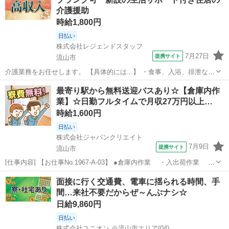
介護援助
時給1,800円
日払い
株式会社レジェンドスタッフ
7月27日
提携サイト
流山市
介護業務をお任せします。 【具体的には...】 ・食事、入浴、排泄など
の日常生活の支援 ・レクリエーションの企画、実施 ・ご家族やケアマ
千葉
流山市
介護
最寄り駅から無料送迎バスあり☆【倉庫内作
ネジャーとの相談業務 ・請求等の簡単な事務作業 など ＜オススメ
業】☆日勤フルタイムで月収27万円以上…
POINT＞ ◎週2...
時給1,600円
日払い
株式会社ジャパンクリエイト
7月9日
提携サイト
流山市
[仕事内容] 【お仕事No.1967-A-03】 ●倉庫内作業 ・入出荷作業 ・
ピッキング ・積み付け ・検品 ・その他付随する業務 ※自動車
千葉
流山市
工場
面接に行く交通費、電車に揺られる時間、手
に使用するベアリング（小物部品）を取り扱う倉庫内で、伝票をもと
間…来社不要だからぜ～んぶナシ☆
に入出...
日給9,860円
日払い
株式会社ユニオン ※流山市エリア(04)