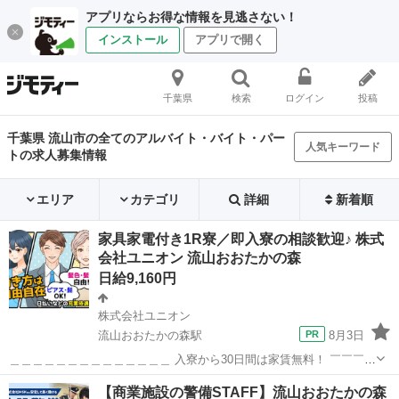
アプリならお得な情報を見逃さない！
インストール
アプリで開く
千葉県
検索
ログイン
投稿
千葉県 流山市の全てのアルバイト・バイト・パー
人気キーワード
トの求人募集情報
エリア
カテゴリ
詳細
新着順
家具家電付き1R寮／即入寮の相談歓迎♪ 株式
会社ユニオン 流山おおたかの森
日給9,160円
株式会社ユニオン
流山おおたかの森駅
8月3日
＿＿＿＿＿＿＿＿＿＿＿＿＿＿ 入寮から30日間は家賃無料！ ￣￣￣￣
￣￣￣￣￣￣￣￣￣￣ ☆友達と一緒の応募も歓迎☆ キレイな家具家電
千葉
流山市
流山おおたかの森駅
警備員
個室
【商業施設の警備STAFF】流山おおたかの森
付き寮を紹介可能◎ 学生やフリーター、主婦(夫)、定年後の方など、