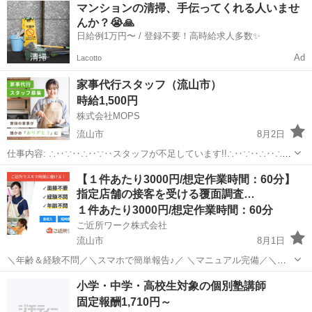
千葉
流山市
流山おおたかの森駅
警備員
個室
マンションの清掃、手伝ってくれる人いませ
付き寮を紹介可能◎ 学生やフリーター、主婦(夫)、定年後の方など、
んか？😭🙏
幅広い世代が活躍中！ 隊...
日給例1万円〜 / 登録不要！高時給求人多数✨
Ad
Lacotto
家事代行スタッフ（流山市）
時給1,500円
株式会社MOPS
流山市
8月2日
仕事内容: ∴‥∵‥∴‥∵‥スタッフが不足しています!!∴‥∵‥∴‥∴‥
∵ 現在、お客様から多数のご依頼をいただいておりスタッフが不足し
千葉
流山市
ホームヘルパー
スタッフ
【１件あたり3000円/想定作業時間：60分】
ています 大手の家事代行で仕事が入らなくなったという方はぜひ！ カ
指定店舗の接客を受ける覆面調査…
ジママ（ ht...
１件あたり3000円/想定作業時間：60分
ご近所ワーク株式会社
流山市
8月1日
＼年齢＆経験不問／＼スマホで簡単報告♪／ ＼マニュアル完備／＼ス
キマ時間のお小遣い稼ぎにぴったり／ ※業務委託なので履歴書不要で
千葉
流山市
その他
1件
小学・中学・高校生対象の個別塾講師
す。 指定店舗の接客を受ける覆面調査のお仕事のお仕事です♪ 指定店
固定報酬1,710円～
舗へ訪問する覆面調査・報告...