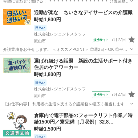
希望に合わせて働ける！ ＊＊＊＊＊＊＊＊＊＊＊＊＊＊＊ 介護業務を
お任せします。 ・食事、入浴、排泄などの日常生活の支援 ・レクリエ
千葉
流山市
介護
通勤が楽な ちいさなデイサービスの介護職
ーションの企画、実施 ・ご家族やケアマネジャーとの相談業務 ・請求
時給1,800円
等の簡単な事務作業 など...
日払い
株式会社レジェンドスタッフ
7月27日
提携サイト
流山市
介護業務をお任せします。 ＜オススメPOINT＞ ◎週2日～OK ◎平日
のみ・曜日固定OK ◎日勤のみ／夜勤のみ選択可 ◎残業ほぼなし 家
千葉
流山市
介護
選ばれ続ける話題 新設の生活サポート付き
庭・プライベート・収入など、 希望に合わせた働き方が可能です。 ★
住居のケアワーカー
主婦（夫）・ブ...
時給1,800円
日払い
株式会社レジェンドスタッフ
7月27日
提携サイト
流山市
【お仕事内容】 利用者の生活を支える介護業務を幅広く担当します。
◆ 掃除・洗濯・買い物の手伝いから送迎まで多彩な業務。 ◆ アフタ
千葉
流山市
介護
倉庫内で電子部品のフォークリフト作業／時
ーフォローで働きやすさをサポートします。 ※ 登録制のため紹介案件
給1500円／寮完備［月収例］32.8…
は応募時で変わります。 ...
時給1,500円
日払い