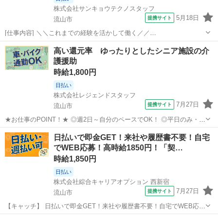
株式会社サンキョウテクノスタッフ
5月18日
提携サイト
流山市
[仕事内容] ＼＼これまでの経験を活かして働く／／
━━━━━━━━━━━━━━━━━━ ■えらべる勤務時間×高時給×
千葉
流山市
工場
高い還元率 ゆったりとしたシニア施設の介
土日休み ■しっかり稼ぎたい方は夜勤固定！ ■主婦（夫）さんに人気
護援助
の日勤固定！ ■急な出費にも対応できる日...
時給1,800円
日払い
株式会社レジェンドスタッフ
7月27日
提携サイト
流山市
★お仕事のPOINT！★ ◎週2日～自分のペースでOK！ ◎平日のみ・曜
日固定OK！ ◎日勤のみ／夜勤のみ選択可！ ◎残業ほぼなし☆ ◎スタ
千葉
流山市
介護
日払いで即金GET！来社や履歴書不要！自宅
ッフ体制を強化中 介護業務をお任せします！ ・食事、入浴、排泄など
でWEB応募！高時給1850円！「契…
の日常生活の...
時給1,850円
日払い
株式会社綜合キャリアオプション 西新宿
7月27日
提携サイト
流山市
【キャッチ】 日払いで即金GET！来社や履歴書不要！自宅でWEB応
募！高時給1850円！「契約書類の調整」20代～40代のスタッフさん中