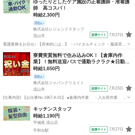
ゆったりとしたケア施設の正看護師・准看護
◎残業ほぼなし 介護業務をお任せします！ ・食事、入浴、トイレなど
師 高コスパ！
の日常生活の介助 ...
時給2,300円
日払い
株式会社レジェンドスタッフ
7月27日
提携サイト
流山市
看護業務をお任せ♪ 【具体的には...】 ・バイタルチェック ・服薬管理
・簡単な処置 など ※介護と看護のお仕事は原則分かれています。 ★
千葉
流山市
看護師
寮費実質無料で住み込みOK！【倉庫内作
あなたの経験・スキルを活かせます！ ★スタッフがしっかりサポー
業】！無料送迎バスで通勤ラクラク★日勤
ト！ ★お仕事開始...
フ…
時給1,650円
日払い
株式会社ジャパンクリエイト
7月23日
提携サイト
流山市
[仕事内容] 【お仕事No.1967-A-01】 ●倉庫内作業 ・入出荷作業 ・
ピッキング ・積み付け ・検品 ・フォークリフト作業 ・その
千葉
流山市
工場
キッチンスタッフ
他付随する業務 ※自動車に使用するベアリング（小物部品）を取り扱
時給1,190円
う倉...
平城苑 流山店
7月27日
提携サイト
平和台駅