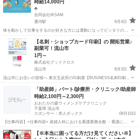
時給14,000円
合同会社IKSAM
運河駅
8月4日
体を動かして仕事をするのが好きな方には運動になってピッタリのお
仕事です。 ダブルワーク・本業がお休みの時だけ・毎日ガッツリ勤務
千葉
流山市
運河駅
軽作業
デバンニング
【名刺・ショップカード印刷】の 開拓営業♪
したい！など大歓迎です。 週に一回からの勤務も可能なので都合の良
副業可！流山市
いとき好きな時にお仕事...
1円～
株式会社グッドクロス
流山市
8月3日
流山市にお住いの皆様へ 東京五反田の印刷屋【BUSINESS名刺印刷
所】です。 Wワーク・副業として 企業や飲食店等の店舗に対して 名
千葉
流山市
営業
スタッフ
「助産師」パート/診療所・クリニック/助産師
刺印刷の開拓営業 を行っていただける方を募集しています。 今のあ
時給2,100円～2,300円
な...
おおたかの森ウィメンズケアクリニック
千葉県 流山市
スポンサー：求人ボックス
08月10日
【仕事内容】<仕事内容> 産婦人科における看護業務全般 ・看護に付
随する業務 ・分娩管理助産師補助、帝王切開術後管理、産褥・新生児
アルバイト・パート
【※本当に困ってる方だけ見てください※】
ケア <求人PR> おおたかの森ウィメンズケアクリニックは、つくばエ