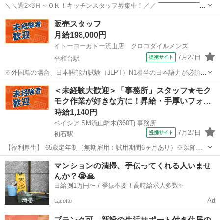
＼＼週2×3Ｈ～ＯＫ！キッチンスタッフ募集中！／／ ‾‾‾‾‾‾‾‾‾‾‾‾‾‾‾‾‾‾‾‾‾‾‾‾
時間帯はランチ・ディナーどちらでもＯＫ！ 勤務時間はご相談下さい
千葉
流山市
平和台駅
キッチン
販売スタッフ
◎ 学校で忙しい学生の方、家事と両立したい主婦の方、プラ...
月給198,000円
イトーヨーカドー流山店 クロコダイルメンズ
7月27日
提携サイト
平和台駅
※外国籍の場合、日本語能力試験（JLPT）N1相当の日本語力が必須で
す。 (Foreign nationals must have Japanese language proficiency
千葉
流山市
平和台駅
その他
＜未経験大歓迎＞「事務所」スタッフ★モク
equivalent to or...
モク作業が好きな方に！昇給・手厚いフォ…
時給1,140円
ベイシア SM流山駒木(360T) 事務所
7月27日
提携サイト
初石駅
【福利厚生】 65歳定年制（無期雇用：試用期間6ヶ月あり）※以降も
延長制度あり 交通費規定内支給、無料駐車場完備 賃金改定（4月）、
千葉
流山市
初石駅
コンビニ
マンションの清掃、手伝ってくれる人いませ
有給休暇制度、産休・育休制度、介護休暇制度、健康診断（年1回）
んか？😭🙏
昇給制度あり（青果・鮮魚・精...
日給例1万円〜 / 登録不要！高時給求人多数✨
Ad
Lacotto
ブランク可 新設の生活サポート付き住居の