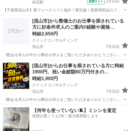
2月12日
提携サイト
初石駅
【千葉県流山市】要フォークリフト免許！寮完備！産業用部品のフォ
ークリフト入出庫作業《お仕事No.4A015》 お仕事について 自動車部
千葉
流山市
初石駅
その他
[流山市]から整備士のお仕事を探されている
品ほか様々な物をフォークリフトを使用して運搬する倉庫内作業で
方に好条件求人のご案内!!経験や資格…
す。 ※業務の変更、就業場...
時給2,650円
クイックコンサルティング
流山市
7月31日
《数ある求人の中から弊社の求人をご覧いただきありがとうございま
す!!》 全国に様々な求人を5万件以上取り扱っておりご希望条件やご状
千葉
流山市
工場
スタッフ
[流山市]からお仕事を探されている方に時給
況に応じてマッチしそうな求人をご案内いたします!! 応募前に相談だ
1900円、祝い金総額60万円付きの…
けしてみたい方やどんな求...
時給1,900円
クイックコンサルティング
流山市
7月31日
《数ある求人の中から弊社の求人をご覧いただきありがとうございま
す!!》 全国に様々な求人を5万件以上取り扱っておりご希望条件やご状
千葉
流山市
工場
スタッフ
【何年も使っていない🧵】ミシンを査定
況に応じてマッチしそうな求人をご案内いたします!! 応募前に相談だ
状態が悪くてもOK！最大限買取します
けしてみたい方やどんな求...