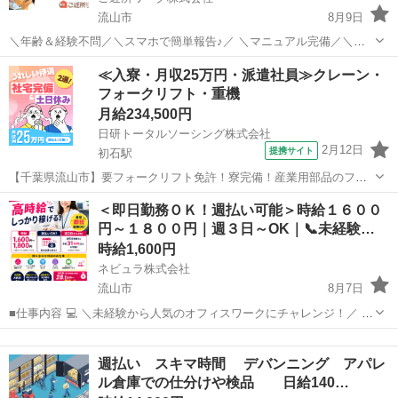
流山市
8月9日
＼年齢＆経験不問／＼スマホで簡単報告♪／ ＼マニュアル完備／＼ス
キマ時間のお小遣い稼ぎにぴったり／ ※業務委託なので履歴書不要で
千葉
流山市
その他
≪入寮・月収25万円・派遣社員≫クレーン・
す。 共用部清掃_掃きのみ_-5世帯のお仕事です♪ 集合住宅（～5世帯）
フォークリフト・重機
共用部清掃業務 物件...
月給234,500円
日研トータルソーシング株式会社
2月12日
提携サイト
初石駅
【千葉県流山市】要フォークリフト免許！寮完備！産業用部品のフォ
ークリフト入出庫作業《お仕事No.4A015》 お仕事について 自動車部
千葉
流山市
初石駅
その他
＜即日勤務ＯＫ！週払い可能＞時給１６００
品ほか様々な物をフォークリフトを使用して運搬する倉庫内作業で
円～１８００円｜週３日～OK｜📞未経験…
す。 ※業務の変更、就業場...
時給1,600円
ネビュラ株式会社
流山市
8月7日
■仕事内容 💻 ＼未経験から人気のオフィスワークにチャレンジ！／ ＼
高時給1,600円～1,800円＆週払い可能！／ ＼週3日から勤務OK！最短
千葉
流山市
事務
カスタマー
で即日勤務も可能！／ ファッション通販サイトやオフィス家具、ポケ
週払い スキマ時間 デバンニング アパレ
ット...
ル倉庫での仕分けや検品 日給140…