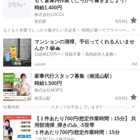
もく倉庫内作業でしっかり稼ぎましょう♪
東武アーバンパーク...
時給1,400円
株式会社LOCCo
初石駅
8月9日
もくもく作業でしっかり稼ぎたい方必見！ 時間が選べてプライベート
も充実♪ 商品のピッキング・仕分け・棚入れ作業をお任せします♪ 【業
千葉
流山市
初石駅
仕分け
マンションの清掃、手伝ってくれる人いませ
務内容】 商品のピッキング・仕分け作業・棚入れ ※作業内容は日々変
んか？😭🙏
わる...
日給例1万円〜 / 登録不要！高時給求人多数✨
Ad
Lacotto
家事代行スタッフ募集（南流山駅）
時給1,500円
株式会社MOPS
南流山駅
8月9日
仕事内容: ∴‥∵‥∴‥∵‥スタッフが不足しています!!∴‥∵‥∴‥∴‥
∵ 現在、お客様から多数のご依頼をいただいておりスタッフが不足し
千葉
流山市
南流山駅
ホームヘルパー
スタッフ
【１件あたり700円/想定作業時間：15分】 共
ています 大手の家事代行で仕事が入らなくなったという方はぜひ！ カ
用部清掃_掃きのみ_-5世帯
ジママ（ ht...
１件あたり700円/想定作業時間：15分
ご近所ワーク株式会社