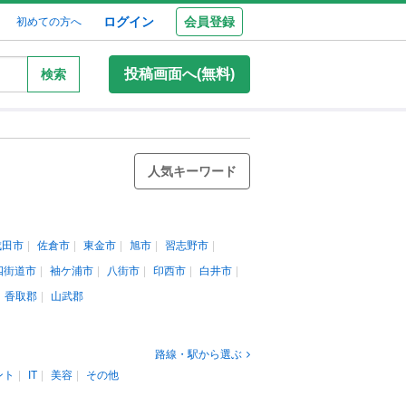
ログイン
会員登録
初めての方へ
投稿画面へ(無料)
検索
人気キーワード
成田市
佐倉市
東金市
旭市
習志野市
四街道市
袖ケ浦市
八街市
印西市
白井市
香取郡
山武郡
路線・駅から選ぶ
ント
IT
美容
その他