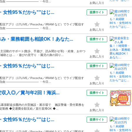
由 ——————————— ・今日...
お気に入り
女性95％だから""はじ...
提携サイト
プリ（17LIVE／Pococha／IRIAM など）でライブ配信す
由 ——————————— ・今日...
お気に入り
・業務範囲も相談OK！あなた...
提携サイト
・主活動のサポート(散歩、手遊び、読み聞かせ等) ・給食、おやつ
補助とは… ・遊びの見守り ・園児の身の回り...
お気に入り
女性95％だから""はじ...
提携サイト
プリ（17LIVE／Pococha／IRIAM など）でライブ配信す
由 ——————————— ・今日...
お気に入り
定収入◎／賞与年2回！海浜...
提携サイト
浜幕張駅徒歩圏内の大型施設・展示場で 施設警備・受付業務を
勤務 ◆交通費全額支給／直行直帰OK ◆...
お気に入り
女性95％だから""はじ...
提携サイト
プリ（17LIVE／Pococha／IRIAM など）でライブ配信す