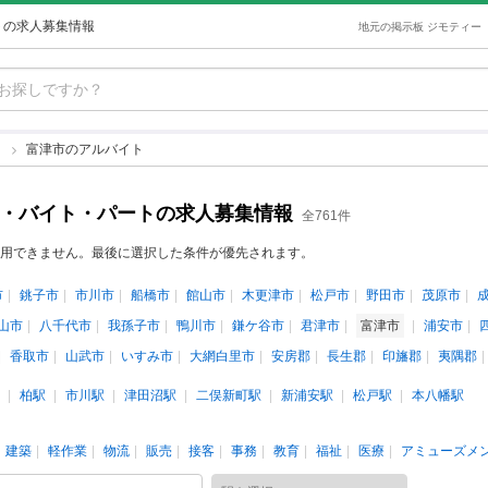
トの求人募集情報
地元の掲示板 ジモティー
ト
富津市のアルバイト
ト・バイト・パートの求人募集情報
全761件
用できません。最後に選択した条件が優先されます。
市
銚子市
市川市
船橋市
館山市
木更津市
松戸市
野田市
茂原市
山市
八千代市
我孫子市
鴨川市
鎌ケ谷市
君津市
富津市
浦安市
香取市
山武市
いすみ市
大網白里市
安房郡
長生郡
印旛郡
夷隅郡
柏駅
市川駅
津田沼駅
二俣新町駅
新浦安駅
松戸駅
本八幡駅
建築
軽作業
物流
販売
接客
事務
教育
福祉
医療
アミューズメ