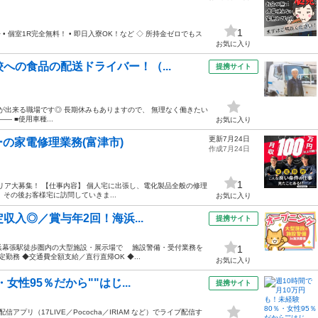
1
 個室1R完全無料！ • 即日入寮OK！など ◇ 所持金ゼロでもス
お気に入り
への食品の配送ドライバー！（...
提携サイト
ある勤務が出来る職場です◎ 長期休みもありますので、 無理なく働きたい
—— ■使用車種...
お気に入り
更新7月24日
の家電修理業務(富津市)
作成7月24日
1
エリア大募集！ 【仕事内容】 個人宅に出張し、電化製品全般の修理
その後お客様宅に訪問していきま...
お気に入り
定収入◎／賞与年2回！海浜...
提携サイト
浜幕張駅徒歩圏内の大型施設・展示場で 施設警備・受付業務を
1
勤務 ◆交通費全額支給／直行直帰OK ◆...
お気に入り
女性95％だから""はじ...
提携サイト
プリ（17LIVE／Pococha／IRIAM など）でライブ配信す