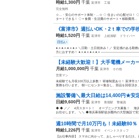
時給1,300円
千葉
富津市
工場
完全無料
☆…・安心のサポート体制・…☆ ◇ 住まいの心配ゼロ！ ◇ •
タートできる！ ◇ • 食費・生活費のサポート • 移動費用...
《富津市》週払いOK・2ｔ車での学校
時給1,520円
千葉
富津市
上総湊駅
ドライバー
日払い
●.○.●.○.●.○.●.○ ＼日勤・土日祝休み！／ 安定感の
方におすすめ！ ●.○.●.○.●.○.●.○ ————————————
【未経験大歓迎！】大手電機メーカー
月給1,000,000円
千葉
富津市
その他
営業マン
未経験でも月収100万以上多数！ 研修制度あり！ 富津市
業務を行います。 朝一にセンター集合し、部品を回収頂き、
施設警備＼最大日給は14,400円★安
日給9,600円
千葉
富津市
青堀駅
警備員
◆ ◆ ／／ 4月スタート！ オープニング大募集！ 海
お任せします。 ＼＼ ◆海浜幕張駅徒歩圏内の大型施設で安定
週10時間で月10万円も！未経験80％・
時給1,226円
千葉
富津市
イベントスタッフ
【お仕事内容】 スマホに向かって、おしゃべりするだけ。 配信ア