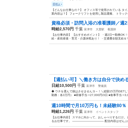
日払い
【どんなお仕事なの？】 オフィス等で使用されている タイ
業内容は？】 フォークリフトを使用し製品運搬、 トラックへ
資格必須・訪問入浴の准看護師／週2日〜
時給2,570円
千葉
富津市
大貫駅
看護師
【お仕事内容】 【おすすめポイント】 ・週2日〜勤務OK
給・産前産後・育児・介護休暇あり！ ・交通費全額支給＆マ
【週払い可】＼働き方は自分で決める
日給10,500円
千葉
富津市
警備員
◆ ウチを選んで損はさせませんヨ～！＼総額15万円GETして
勤務：各3万円） ■研修手当⇒27,000円/3日 ■食事手当⇒3,00
週10時間で月10万円も！未経験80％・
時給1,226円
千葉
富津市
イベントスタッフ
【お仕事内容】 スマホに向かって、おしゃべりするだけ。 配信ア
るお仕事です。 ——————————— 配信内容はぜんぶ自