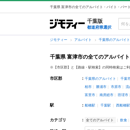
千葉県 富津市の全てのアルバイト・バイト・パー
千葉版
都道府県選択
ジモティー
アルバイト
千葉県のアルバイ
千葉県 富津市の全てのアルバイ
※【市区郡】と【路線・駅検索】の同時検索はご利
市区郡
：
千葉県のアルバイト
千葉
柏市
勝浦市
市原市
流
富里市
南房総市
匝瑳市
駅
：
船橋駅
千葉駅
西船橋駅
カテゴリ
：
全てのアルバイト
飲食