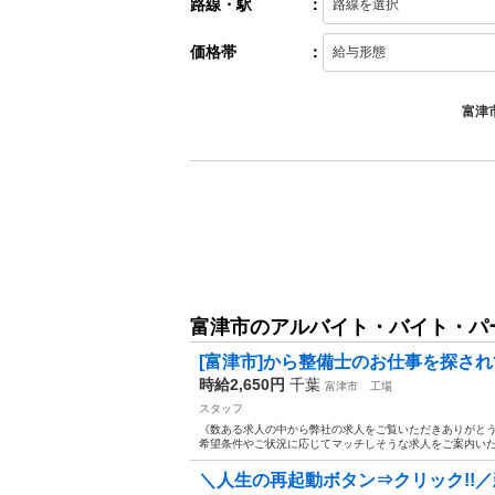
路線・駅
：
価格帯
：
富津
富津市のアルバイト・バイト・パ
[富津市]から整備士のお仕事を探され
時給2,650円
千葉
富津市
工場
スタッフ
《数ある求人の中から弊社の求人をご覧いただきありがとうご
希望条件やご状況に応じてマッチしそうな求人をご案内いたしま
＼人生の再起動ボタン⇒クリック!!／