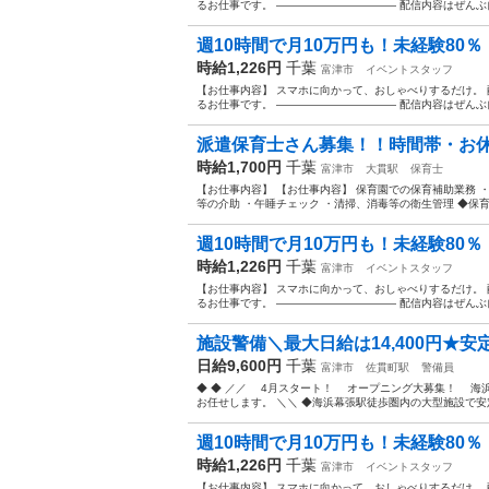
るお仕事です。 ——————————— 配信内容はぜんぶ自
週10時間で月10万円も！未経験80％・
時給1,226円
千葉
富津市
イベントスタッフ
【お仕事内容】 スマホに向かって、おしゃべりするだけ。 配信ア
るお仕事です。 ——————————— 配信内容はぜんぶ自
派遣保育士さん募集！！時間帯・お休み
時給1,700円
千葉
富津市
大貫駅
保育士
【お仕事内容】 【お仕事内容】 保育園での保育補助業務 
等の介助 ・午睡チェック ・清掃、消毒等の衛生管理 ◆保育
週10時間で月10万円も！未経験80％・
時給1,226円
千葉
富津市
イベントスタッフ
【お仕事内容】 スマホに向かって、おしゃべりするだけ。 配信ア
るお仕事です。 ——————————— 配信内容はぜんぶ自
施設警備＼最大日給は14,400円★安
日給9,600円
千葉
富津市
佐貫町駅
警備員
◆ ◆ ／／ 4月スタート！ オープニング大募集！ 海
お任せします。 ＼＼ ◆海浜幕張駅徒歩圏内の大型施設で安定
週10時間で月10万円も！未経験80％・
時給1,226円
千葉
富津市
イベントスタッフ
【お仕事内容】 スマホに向かって、おしゃべりするだけ。 配信ア