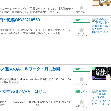
ルカーペットの リサイクル工場でのオシゴトです。 【具体的な作
の積込、出荷業務です。 作業は倉庫内や、屋外で...
お気に入り
勤務OK/23710559
提携サイト
！扶養内歓迎！ ・日勤のみでプライベートと両立しやすい！ ・有
イカー通勤OK！ ・充実の待遇と安心のサポート体制...
お気に入り
／週末のみ・Wワーク・月に数回...
提携サイト
ネ／全員対象！ ◆ ■入社祝い金⇒12万円（15・30・60・100
0円/3日 ＝合計15...
お気に入り
女性95％だから""はじ...
提携サイト
プリ（17LIVE／Pococha／IRIAM など）でライブ配信す
由 ——————————— ・今日...
お気に入り