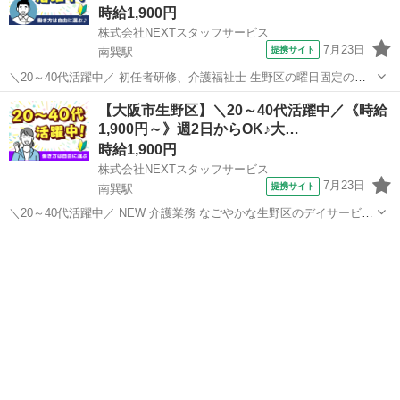
時給1,900円
株式会社NEXTスタッフサービス
7月23日
提携サイト
南巽駅
＼20～40代活躍中／ 初任者研修、介護福祉士 生野区の曜日固定の新
設施設 おすすめPOINT ‾‾‾‾‾‾‾‾‾‾‾‾‾ ・柔軟シフトで無理なく働ける! ・子
大阪
大阪市
南巽駅
介護
【大阪市生野区】＼20～40代活躍中／《時給
育てや家庭と両立したい方にぴったり ・日勤/夜勤/曜日固定/...
1,900円～》週2日からOK♪大…
時給1,900円
株式会社NEXTスタッフサービス
7月23日
提携サイト
南巽駅
＼20～40代活躍中／ NEW 介護業務 なごやかな生野区のデイサービス
*✨ブランクOK&子育て世代歓迎✨* *✅20～50代の主婦(夫)さん多数活
大阪
大阪市
南巽駅
介護
躍中* *✅久しぶりの職場復帰もサポートします◎* *✅日勤のみ/週2...