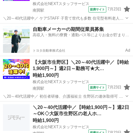
株式会社NEXTスタッフサービス
7月23日
提携サイト
南巽駅
＼20～40代活躍中／ ケアSTAFF 子育て世代も多数 住宅型有料老人ホ
ーム POINT ‾‾‾‾‾‾‾‾‾‾‾‾‾ *落ち着いた雰囲気の中で、ゆとりを持ってお仕
大阪
大阪市
南巽駅
介護
自動車メーカーの期間従業員募集
事ができます* *スタッフ同士の連携◎でアットホーム* ...
高収入・無料の寮費・通勤バス等によりお金が貯まりや
すい環境
Ad
トヨタ自動車株式会社
【大阪市生野区】＼20～40代活躍中／【時給
1,900円～】週2日～勤務可★大…
時給1,900円
株式会社NEXTスタッフサービス
7月23日
提携サイト
南巽駅
＼20～40代活躍中／ 初任者研修、介護福祉士 生野区の連休取得可 デ
イハウス */* *フォロー体制ばっちりの環境で働ける!* *人気の日勤ワー
大阪
大阪市
南巽駅
介護
＼20～40代活躍中／【時給1,900円～】週2日
ク* *＼* ゆとりのある人員体制で、ブランクのある方や経験が少ない
～OK◇大阪市生野区の老人ホ…
方で...
時給1,900円
株式会社NEXTスタッフサービス
7月23日
提携サイト