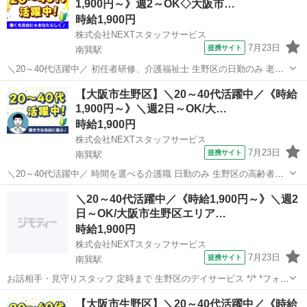
1,900円～》週2～OK◇大阪市…
い...
時給1,900円
株式会社NEXTスタッフサービス
7月23日
提携サイト
南巽駅
＼20～40代活躍中／ 初任者研修、介護福祉士 生野区の日勤のみ 老健
*/* *「フルタイムは難しい…」という方必見!週2や時短も相談可能な日
大阪
大阪市
南巽駅
介護
【大阪市生野区】＼20～40代活躍中／《時給
勤ワーク* *＼* 利用者さんの生活のサポートをお願いします。 まずは
1,900円～》＼週2日～OK/大…
名前...
時給1,900円
株式会社NEXTスタッフサービス
7月23日
提携サイト
南巽駅
＼20～40代活躍中／ 時間を選べる介護職 日勤のみ 生野区の高齢者向
け住宅 */* *週2日からOK!日勤のみで、ワークライフバランスが取りや
大阪
大阪市
南巽駅
介護
＼20～40代活躍中／《時給1,900円～》＼週2
すいお仕事* *＼* 利用者さんが安心して過ごせるよう、お手伝いをお
日～OK/大阪市生野区エリア…
願いし...
時給1,900円
株式会社NEXTスタッフサービス
7月23日
提携サイト
南巽駅
お話相手・見守りスタッフ 定時まで 生野区のデイサービス */* *フォロ
ー体制ばっちりの環境で働ける!* *人気の日勤ワーク* *＼* ゆとりのあ
大阪
南巽駅
介護
【大阪市生野区】＼20～40代活躍中／《時給
る人員体制で、ブランクのある方や経験が少ない方でも安心◎ 利用者