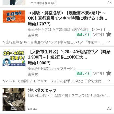
Ad
トヨタ自動車株式会社
＜経験・資格必須＞【履歴書不要×週1日～
OK】直行直帰でスキマ時間に稼げる！急…
時給1,707円
株式会社ケア21 ケア21 南巽（訪問介護）【パート】登録ヘルパー_46734
7月25日
提携サイト
南巽駅
＼直行直帰もOK！自由度の高いシフト制が嬉しい！／ 「午前中・午
後だけ」「フルタイム週3日」「1日30分」 「1日3時間の週5日」など
大阪
大阪市
南巽駅
介護
【大阪市生野区】＼20～40代活躍中／【時給
少しでも空いた時間を活用し、 資格を活かして働きたい方にピッタリ
1,900円～】週2日以上OK◎大…
のお仕事です また、...
時給1,900円
株式会社NEXTスタッフサービス
7月23日
提携サイト
南巽駅
＼20～40代活躍中／ レクリエーションのお手伝いなど 子育て世代も
多数 デイサービス *✨ブランクOK&子育て世代歓迎✨* *✅20～50代の
大阪
大阪市
南巽駅
介護
洗い場スタッフ
主婦(夫)さん多数活躍中* *✅久しぶりの職場復帰もサポートします◎*
日給例1万円〜 /【登録不要】スマホで1分！単発バイト
*✅...
一括検索✨
Ad
Lacotto