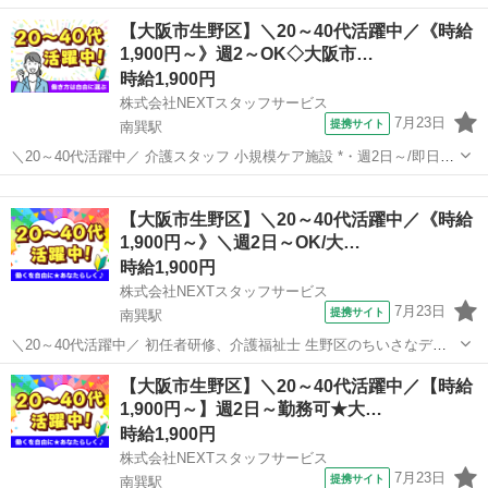
╭━━━━━━━━━━━━━╮ *ブランクOK&子育て世代歓迎* 20～
大阪
南巽駅
介護
【大阪市生野区】＼20～40代活躍中／《時給
50代の主婦(夫)さん多数活躍中 久しぶりの職場復帰もサポート◎ 日勤
1,900円～》週2～OK◇大阪市…
のみ/週2日～OK...
時給1,900円
株式会社NEXTスタッフサービス
7月23日
提携サイト
南巽駅
＼20～40代活躍中／ 介護スタッフ 小規模ケア施設 *・週2日～/即日勤
務可/履歴書不要でスピーディーなお仕事探し* *・日勤、夜勤、曜日固
大阪
大阪市
南巽駅
介護
定など、ご希望に合わせて働けます* 業務内容 ‾‾‾‾‾‾‾‾‾‾‾‾‾ ...
【大阪市生野区】＼20～40代活躍中／《時給
1,900円～》＼週2日～OK/大…
時給1,900円
株式会社NEXTスタッフサービス
7月23日
提携サイト
南巽駅
＼20～40代活躍中／ 初任者研修、介護福祉士 生野区のちいさなデイ
ハウス */* *フォロー体制ばっちりの環境で働ける!* *人気の日勤ワーク
大阪
大阪市
南巽駅
介護
【大阪市生野区】＼20～40代活躍中／【時給
* *＼* ゆとりのある人員体制で、ブランクのある方や経験が少ない方
1,900円～】週2日～勤務可★大…
でも安...
時給1,900円
株式会社NEXTスタッフサービス
7月23日
提携サイト
南巽駅