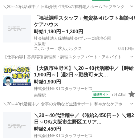
＼20～40代活躍中／ 日勤介護 生野区の有料老人ホーム *✨ブランク
OK&子育て世代歓迎✨* *明るく清潔な施設で、笑顔あふれるお仕事♪*
大阪
大阪市
南巽駅
介護
「福祉調理スタッフ」無資格可/シフト相談可/
*「おかえりなさい」と迎えてくれる温かい雰囲気の中で、一緒に働き
ケアハウス
ませんか?* ...
時給1,180円～1,300円
社会福祉法人緑地福祉会/プレーゴ緑地公園
大阪府
スポンサー：求人ボックス
08月04日
【仕事内容】募集職種 調理師・調理スタッフ パート・アルバイト 仕
事内容 調理、清掃・整頓 給与・手当 <給与> 時給1,180〜1,300円 <給
アルバイト・パート
【大阪市生野区】＼20～40代活躍中／【時給
与の備考> その他 扶養控除内勤務可 <手当> 交通費支給:実費(上限あ
1,900円～】週2日～勤務可★大…
り) 交通...
時給1,900円
株式会社NEXTスタッフサービス
7月23日
提携サイト
南巽駅
＼20～40代活躍中／ 食事の介助など生活サポート 和やかなケアホー
ム ╭━━━━━━━━━━━━━╮ *週2日～選べる時間!希望シフト
大阪
大阪市
南巽駅
介護
＼20～40代活躍中／《時給2,450円～》＼週2
制* 生活スタイルに合わせて働ける自由度高めの介護ワーク♪ ▼おすす
日～OK/大阪市生野区エリア…
めポイン...
時給2,450円
株式会社NEXTスタッフサービス