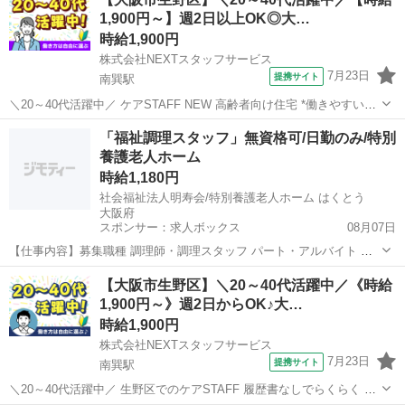
な施設で、笑顔あふれるお仕事♪* *「おかえりなさい」と迎えてくれる
1,900円～】週2日以上OK◎大…
温かい雰囲...
時給1,900円
株式会社NEXTスタッフサービス
7月23日
提携サイト
南巽駅
＼20～40代活躍中／ ケアSTAFF NEW 高齢者向け住宅 *働きやすいか
ら続けられる!介護ワーク* *履歴書・来社不要でらくらくお仕事探し
大阪
大阪市
南巽駅
介護
「福祉調理スタッフ」無資格可/日勤のみ/特別
★* *「おかえりなさい」と迎えてくれる温かい雰囲気の職場で、一緒
養護老人ホーム
に働きませ...
時給1,180円
社会福祉法人明寿会/特別養護老人ホーム はくとう
大阪府
スポンサー：求人ボックス
08月07日
【仕事内容】募集職種 調理師・調理スタッフ パート・アルバイト 仕
事内容 調理 給与・手当 <給与> 時給1,180円 <基本給> 1,064〜1,115円
アルバイト・パート
【大阪市生野区】＼20～40代活躍中／《時給
<手当> 交通費支給:実費(上限あり) 交通費支給月額:25,000円...
1,900円～》週2日からOK♪大…
時給1,900円
株式会社NEXTスタッフサービス
7月23日
提携サイト
南巽駅
＼20～40代活躍中／ 生野区でのケアSTAFF 履歴書なしでらくらく デ