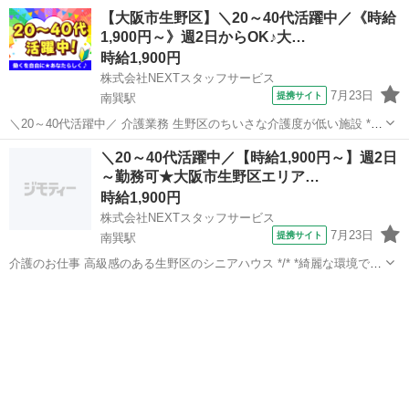
イハウス *✨ブランクOK&子育て世代歓迎✨* *明るく清潔な施設で、笑
大阪
大阪市
南巽駅
介護
【大阪市生野区】＼20～40代活躍中／《時給
顔あふれるお仕事♪* ▼こんな施設 ✅日勤のみ/週2日～OK ✅急なお
1,900円～》週2日からOK♪大…
休...
時給1,900円
株式会社NEXTスタッフサービス
7月23日
提携サイト
南巽駅
＼20～40代活躍中／ 介護業務 生野区のちいさな介護度が低い施設 *・
週2日～/即日勤務可/履歴書不要でスピーディーなお仕事探し* *・日
大阪
大阪市
南巽駅
介護
＼20～40代活躍中／【時給1,900円～】週2日
勤、夜勤、曜日固定など、ご希望に合わせて働けます* 業務内容
～勤務可★大阪市生野区エリア…
‾‾‾‾‾‾‾...
時給1,900円
株式会社NEXTスタッフサービス
7月23日
提携サイト
南巽駅
介護のお仕事 高級感のある生野区のシニアハウス */* *綺麗な環境で気
持ちよく働けます♪* *＼* 明るくてキレイな施設! お花見やお祭り、ク
大阪
南巽駅
介護
リスマスなどの季節に合わせたイベントも多数開催、 利用者さまが楽
しく過ごせる...