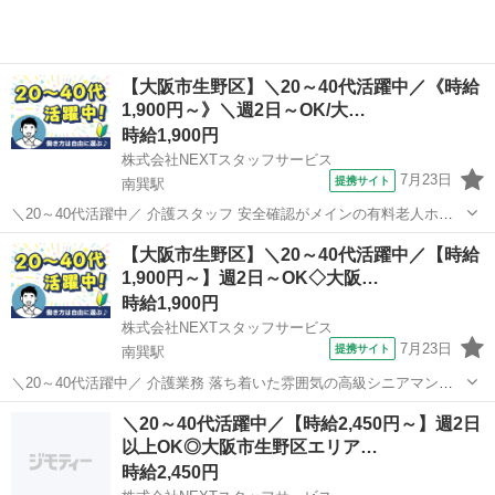
【大阪市生野区】＼20～40代活躍中／《時給
1,900円～》＼週2日～OK/大…
時給1,900円
株式会社NEXTスタッフサービス
7月23日
提携サイト
南巽駅
＼20～40代活躍中／ 介護スタッフ 安全確認がメインの有料老人ホー
ム */* *履歴書不要でらくらくお仕事探し!* *しっかり稼げる×見守りメ
大阪
大阪市
南巽駅
介護
【大阪市生野区】＼20～40代活躍中／【時給
インの夜勤職* *＼* 入居者さんの生活のサポートをお願いします。 急
1,900円～】週2日～OK◇大阪…
な...
時給1,900円
株式会社NEXTスタッフサービス
7月23日
提携サイト
南巽駅
＼20～40代活躍中／ 介護業務 落ち着いた雰囲気の高級シニアマンシ
ョン おすすめPOINT ‾‾‾‾‾‾‾‾‾‾‾‾‾ ・柔軟シフトで無理なく働ける! ・子育
大阪
大阪市
南巽駅
介護
＼20～40代活躍中／【時給2,450円～】週2日
てや家庭と両立したい方にぴったり ・日勤/夜勤/曜日固定/短...
以上OK◎大阪市生野区エリア…
時給2,450円