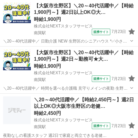
【大阪市生野区】＼20～40代活躍中／【時給
1,900円～】週2日以上OK◎大…
時給1,900円
株式会社NEXTスタッフサービス
7月23日
提携サイト
南巽駅
＼20～40代活躍中／ 日勤介護 NEW 生野区のシニアハウス *✅小さい
お子様がいても安心!20～50代の主婦/主夫さんも活躍中* *✅日勤のみ/
大阪
大阪市
南巽駅
介護
【大阪市生野区】＼20～40代活躍中／【時給
土日祝日休み/週2日～* *✅来社不要でお仕事紹介できるのでらくらく
1,900円～】週2日～勤務可★大…
♪*...
時給1,900円
株式会社NEXTスタッフサービス
7月23日
提携サイト
南巽駅
＼20～40代活躍中／ 時間を選べる介護職 見守りメインの夜勤 生野区
のケアハウス *✨夜勤で効率良く稼げます!あなたの理想の働き方をお
大阪
大阪市
南巽駅
介護
＼20～40代活躍中／【時給2,450円～】週2日
聞かせください✨* *✅シフト制で週2日～OK!* *✅お仕事にブランクの
以上OK◎大阪市生野区の老健…
ある方も積...
時給2,450円
株式会社NEXTスタッフサービス
7月23日
提携サイト
南巽駅
夜勤なしの看護スタッフ 週2日で家庭と両立できる老健