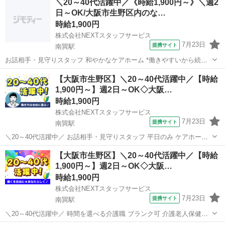
＼20～40代活躍中／《時給1,900円～》＼週2
OK&子育て世代歓迎* 笑顔あふれる明るい施設でお仕事しませんか?
日～OK/大阪市生野区内のな…
╰━━━━━...
時給1,900円
株式会社NEXTスタッフサービス
7月23日
提携サイト
南巽駅
お話相手・見守りスタッフ 和やかなケアホーム *働きやすいから続け
られる!介護ワーク* *履歴書・来社不要でらくらくお仕事探し★* *「お
大阪
南巽駅
その他
【大阪市生野区】＼20～40代活躍中／【時給
かえりなさい」と迎えてくれる温かい雰囲気の職場で、一緒に働きま
1,900円～】週2日～OK◇大阪…
せんか?* 【働き...
時給1,900円
株式会社NEXTスタッフサービス
7月23日
提携サイト
南巽駅
＼20～40代活躍中／ お話相手・見守りスタッフ 平日のみ ケアホーム
╭━━━━━━━━━━━━━╮ *融通が利くので働きやすい!* *週2日
大阪
大阪市
南巽駅
介護
【大阪市生野区】＼20～40代活躍中／【時給
からの柔軟シフト* ╰━━━━━━v━━━━━━╯ NEXTスタッ...
1,900円～】週2日～OK◇大阪…
時給1,900円
株式会社NEXTスタッフサービス
7月23日
提携サイト
南巽駅
＼20～40代活躍中／ 時間を選べる介護職 ブランク可 介護老人保健施
設 …施設紹介… 明るい光が差し込む綺麗な施設(^^ 地域のシニアの快