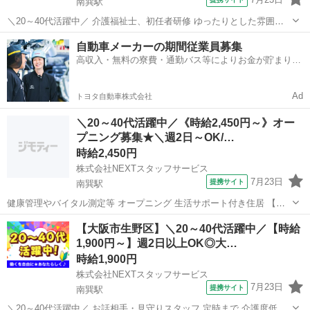
南巽駅
＼20～40代活躍中／ 介護福祉士、初任者研修 ゆったりとした雰囲気
のデイサービス */* *「フルタイムは難しい…」という方必見!週2や時
大阪
大阪市
南巽駅
介護
自動車メーカーの期間従業員募集
短も相談可能な介護ワーク* *＼* 利用者さんの生活のサポートをお願
高収入・無料の寮費・通勤バス等によりお金が貯まりや
いします。...
すい環境
Ad
トヨタ自動車株式会社
＼20～40代活躍中／《時給2,450円～》オー
プニング募集★＼週2日～OK/…
時給2,450円
株式会社NEXTスタッフサービス
7月23日
提携サイト
南巽駅
健康管理やバイタル測定等 オープニング 生活サポート付き住居 【ア
ピールポイント】 *⏩最短3日でお仕事開始!スピーディーでスムーズな
大阪
南巽駅
介護福祉士
【大阪市生野区】＼20～40代活躍中／【時給
転職* *⏩お仕事にブランクのある方も積極採用中* *⏩シフト制で週2日
1,900円～】週2日以上OK◎大…
～OK* *⏩平...
時給1,900円
株式会社NEXTスタッフサービス
7月23日
提携サイト
南巽駅
＼20～40代活躍中／ お話相手・見守りスタッフ 定時まで 介護度低め