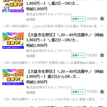
1,900円～》＼週2日～OK/大…
時給1,900円
株式会社NEXTスタッフサービス
7月23日
提携サイト
南巽駅
＼20～40代活躍中／ ごはんの介助等 生野区での介護士 平日のみ 老健
*/* *週2日からOK!ワークライフバランスが取りやすい環境* *＼* 利用
大阪
大阪市
南巽駅
介護
【大阪市生野区】＼20～40代活躍中／《時給
者さんが安心して過ごせるよう、お手伝いをお願いします。 具体的
1,900円～》＼週2日～OK/大…
に...
時給1,900円
株式会社NEXTスタッフサービス
7月23日
提携サイト
南巽駅
＼20～40代活躍中／ ケアSTAFF 生野区の新しい介護度低めの福祉施
設 *✨ブランクOK&柔軟シフトで働きやすい✨* *明るく清潔な施設で、
大阪
大阪市
南巽駅
介護
【大阪市生野区】＼20～40代活躍中／《時給
笑顔あふれるお仕事♪* *「おかえりなさい」と迎えてくれる温かい雰囲
1,900円～》週2日からOK♪大…
気の中で...
時給1,900円
株式会社NEXTスタッフサービス
7月23日
提携サイト
南巽駅
＼20～40代活躍中／ レクリエーションのお手伝いなど 家庭と両立で
きる生野区の新設施設 ╭━━━━━━━━━━━━━╮ *ブランク
大阪
大阪市
南巽駅
介護