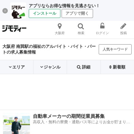
アプリならお得な情報を見逃さない！
インストール
アプリで開く
大阪府
検索
ログイン
投稿
大阪府 南巽駅の福祉のアルバイト・バイト・パー
人気キーワード
トの求人募集情報
エリア
ジャンル
詳細
新着順
自動車メーカーの期間従業員募集
高収入・無料の寮費・通勤バス等によりお金が貯まりや
すい環境