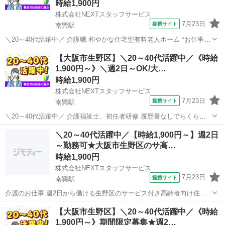
時給1,900円
株式会社NEXTスタッフサービス
7月23日
提携サイト
南巽駅
＼20～40代活躍中／ 介護職 和やかな住宅型有料老人ホーム *お仕事探
しから入職後もしっかり寄り添います* ✅「希望条件を叶えてもらえる
大阪
大阪市
南巽駅
介護
【大阪市生野区】＼20～40代活躍中／《時給
の?」 →専任の営業担当が条件交渉します! ✅「資格や経験を持ってい
1,900円～》＼週2日～OK/大…
ても初めて...
時給1,900円
株式会社NEXTスタッフサービス
7月23日
提携サイト
南巽駅
＼20～40代活躍中／ 介護福祉士、初任者研修 履歴書なしでらくらく
介護度低めの生野区の福祉施設 ✨週2日～/即日勤務可/履歴書不要でス
大阪
大阪市
南巽駅
介護
＼20～40代活躍中／【時給1,900円～】週2日
ピーディーなお仕事探し✨ ・日勤、夜勤、曜日固定など、ご希望に合
～勤務可★大阪市生野区のサ高…
わせて働けます ...
時給1,900円
株式会社NEXTスタッフサービス
7月23日
提携サイト
南巽駅
介護のお仕事 週2日から働ける生野区のサービス付き高齢者向け住宅
✨柔軟シフトで無理なく働ける♪ ・子育てや家庭と両立したい方にぴっ
大阪
南巽駅
介護
【大阪市生野区】＼20～40代活躍中／《時給
たり ・日勤/夜勤/曜日固定/短時間など、ご希望に合わせた働き方OK
1,900円～》期間限定募集★週2…
【業務内容】 ・朝...