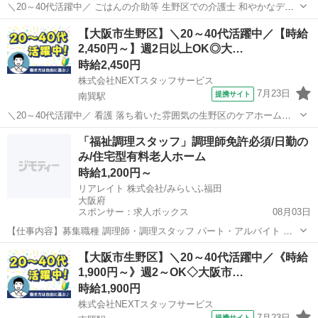
＼20～40代活躍中／ ごはんの介助等 生野区での介護士 和やかなデイ
サービス *✅小さいお子様がいても安心!20～50代の主婦/主夫さんも活
大阪
大阪市
南巽駅
介護
【大阪市生野区】＼20～40代活躍中／【時給
躍中* *✅日勤のみ/土日祝日休み/週2日～* *✅来社不要でお仕事紹介で
2,450円～】週2日以上OK◎大…
きる...
時給2,450円
株式会社NEXTスタッフサービス
7月23日
提携サイト
南巽駅
＼20～40代活躍中／ 看護 落ち着いた雰囲気の生野区のケアホーム
【アピールポイント】 *⏩最短3日でお仕事開始!スピーディーでスムー
大阪
大阪市
南巽駅
介護
「福祉調理スタッフ」調理師免許必須/日勤の
ズな転職* *⏩お仕事にブランクのある方も積極採用中* *⏩シフト制で
み/住宅型有料老人ホーム
週2日～OK*...
時給1,200円～
リアレイト 株式会社/みらいふ福田
大阪府
スポンサー：求人ボックス
08月03日
【仕事内容】募集職種 調理師・調理スタッフ パート・アルバイト 仕
事内容 調理、清掃・整頓 給与・手当 <給与> 時給1,200円〜 <手当>
アルバイト・パート
【大阪市生野区】＼20～40代活躍中／《時給
交通費支給:実費(上限あり) 資格 有資格者歓迎:介護福祉士、実務者研
1,900円～》週2～OK◇大阪市…
修(旧ヘルパー1...
時給1,900円
株式会社NEXTスタッフサービス
7月23日
提携サイト