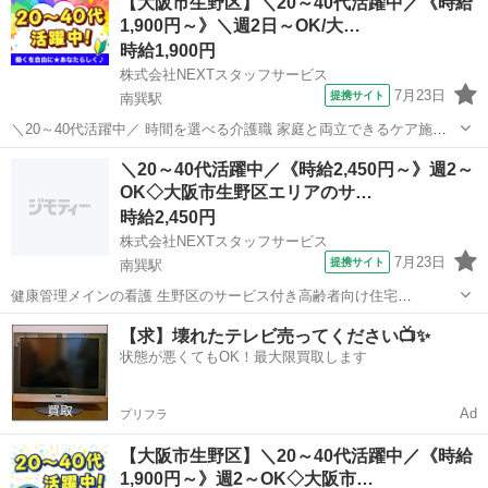
【大阪市生野区】＼20～40代活躍中／《時給
連携◎でアットホーム* *利用者様も穏やかに過ごされ...
1,900円～》＼週2日～OK/大…
時給1,900円
株式会社NEXTスタッフサービス
7月23日
提携サイト
南巽駅
＼20～40代活躍中／ 時間を選べる介護職 家庭と両立できるケア施設
╭━━━━━━━━━━━━━╮ *✅明るい雰囲気の職場で日勤のみ*
大阪
大阪市
南巽駅
介護
＼20～40代活躍中／《時給2,450円～》週2～
✅家庭やプライベートと両立しやすい環境 ✅週2日～OK/曜日固定/残業
OK◇大阪市生野区エリアのサ…
なし ╰━━...
時給2,450円
株式会社NEXTスタッフサービス
7月23日
提携サイト
南巽駅
健康管理メインの看護 生野区のサービス付き高齢者向け住宅
╭━━━━━━━━━━━━━╮ *融通が利くので働きやすい!* *週2日
大阪
南巽駅
介護
【求】壊れたテレビ売ってください📺✨
からの柔軟シフト* ╰━━━━━━v━━━━━━╯ NEXTスタッフサ
状態が悪くてもOK！最大限買取します
ービスのお仕...
Ad
プリフラ
【大阪市生野区】＼20～40代活躍中／《時給
1,900円～》週2～OK◇大阪市…