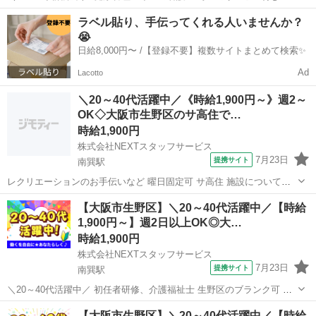
齢者向け住宅 ╭━━━━━━━━━━━━━╮ *融通が利くので働き
大阪
大阪市
南巽駅
介護
ラベル貼り、手伝ってくれる人いませんか？
やすい!* *週2日からの柔軟シフト* ╰━━━━━━v━━━━━━╯
😭
NE...
日給8,000円〜 /【登録不要】複数サイトまとめて検索✨
Ad
Lacotto
＼20～40代活躍中／《時給1,900円～》週2～
OK◇大阪市生野区のサ高住で…
時給1,900円
株式会社NEXTスタッフサービス
7月23日
提携サイト
南巽駅
レクリエーションのお手伝いなど 曜日固定可 サ高住 施設について
‾‾‾‾‾‾‾‾‾‾‾‾‾ 明るいフロアが印象的な、綺麗な介護施設 地域のシニアの快
大阪
南巽駅
介護
【大阪市生野区】＼20～40代活躍中／【時給
適な毎日をサポートしています。 スタッフ1人ひとりの負担を抑える
1,900円～】週2日以上OK◎大…
ために、...
時給1,900円
株式会社NEXTスタッフサービス
7月23日
提携サイト
南巽駅
＼20～40代活躍中／ 初任者研修、介護福祉士 生野区のブランク可 グ
ループホーム *✨ブランクOK&柔軟シフトで働きやすい✨* *明るく清潔
大阪
大阪市
南巽駅
介護
【大阪市生野区】＼20～40代活躍中／【時給