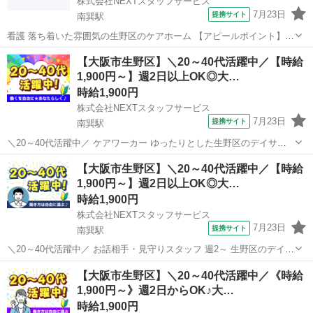
株式会社NEXTスタッフサービス
7月23日
提携サイト
南巽駅
看護 落ち着いた雰囲気の生野区のケアホーム 【アピールポイント】
*⏩最短3日でお仕事開始!スピーディーでスムーズな転職* *⏩お仕事に
大阪
南巽駅
介護
【大阪市生野区】＼20～40代活躍中／【時給
ブランクのある方も積極採用中* *⏩シフト制で週2日～OK* *⏩平日の
1,900円～】週2日以上OK◎大…
みOK/日勤の...
時給1,900円
株式会社NEXTスタッフサービス
7月23日
提携サイト
南巽駅
＼20～40代活躍中／ ケアワーカー ゆったりとした生野区のデイサー
ビス *✨ブランクOK&子育て世代歓迎✨* *✅笑顔あふれる明るい施設で
大阪
大阪市
南巽駅
ケアマネージャー
【大阪市生野区】＼20～40代活躍中／【時給
お仕事しませんか?* *✅日勤のみ/週2日～OK* *✅平日のみや曜日固定も
1,900円～】週2日以上OK◎大…
相談...
時給1,900円
株式会社NEXTスタッフサービス
7月23日
提携サイト
南巽駅
＼20～40代活躍中／ お話相手・見守りスタッフ 週2～ 生野区のデイハ
ウス ✨日勤のみ!家庭と両立しやすい介護ワーク✨ 明るく開放的な施設
大阪
大阪市
南巽駅
介護
【大阪市生野区】＼20～40代活躍中／《時給
で、無理なく続けられるお仕事* おすすめPOINT ✅日勤のみ/残業ほぼ
1,900円～》週2日からOK♪大…
なし ...
時給1,900円