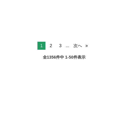
大阪
大阪市
南巽駅
介護
適な毎日をサポートしています。 …仕事内容… ・日常生活のサポート
(食事・入...
1
2
3
...
次へ
全1356件中 1-50件表示