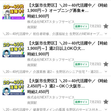
【大阪市生野区】＼20～40代活躍中／《時給
1,900円～》オープニング募集★…
時給1,900円
株式会社NEXTスタッフサービス
7月23日
提携サイト
南巽駅
＼20～40代活躍中／ 初任者研修、介護福祉士 生野区のNEWオープン
通所介護施設 ✨日勤のみ!家庭と両立しやすい介護ワーク✨ 明るく開放
大阪
大阪市
南巽駅
介護
【大阪市生野区】＼20～40代活躍中／【時給
的な施設で、無理なく続けられるお仕事* おすすめPOINT ✅日勤のみ/
1,900円～】週2日以上OK◎大…
残業ほ...
時給1,900円
株式会社NEXTスタッフサービス
7月23日
提携サイト
南巽駅
＼20～40代活躍中／ 介護業務 週2～ 生野区のシニア住宅 *・週2日～/
即日勤務可/履歴書不要でスピーディーなお仕事探し* *・日勤、夜勤、
大阪
大阪市
南巽駅
介護
【大阪市生野区】＼20～40代活躍中／《時給
曜日固定など、ご希望に合わせて働けます* 業務内容 ‾‾‾‾‾‾‾‾‾‾...
2,450円～》週2～OK◇大阪市…
時給2,450円
株式会社NEXTスタッフサービス
7月23日
提携サイト
南巽駅
＼20～40代活躍中／ 健康管理メインの看護 生野区のサービス付き高