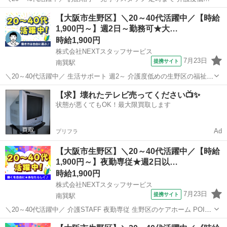
の生野区の福祉施設 *✨主婦・主夫さんも活躍中♪✨* *✅シフト制 週2日
大阪
大阪市
南巽駅
介護
【大阪市生野区】＼20～40代活躍中／【時給
～OKで家庭と両立しやすい職場♬* *✅お仕事にブランクのある方も積
1,900円～】週2日～勤務可★大…
極採用中...
時給1,900円
株式会社NEXTスタッフサービス
7月23日
提携サイト
南巽駅
＼20～40代活躍中／ 生活サポート 週2～ 介護度低めの生野区の福祉施
設 */* *「フルタイムは難しい…」という方必見!週2や時短も相談可能
大阪
大阪市
南巽駅
介護
【求】壊れたテレビ売ってください📺✨
な介護ワーク* *＼* 利用者さんの生活のサポートをお願いします。 ま
状態が悪くてもOK！最大限買取します
ずは...
Ad
プリフラ
【大阪市生野区】＼20～40代活躍中／【時給
1,900円～】夜勤専従★週2日以…
時給1,900円
株式会社NEXTスタッフサービス
7月23日
提携サイト
南巽駅
＼20～40代活躍中／ 介護STAFF 夜勤専従 生野区のケアホーム POINT
‾‾‾‾‾‾‾‾‾‾‾‾‾ *落ち着いた雰囲気の中で、ゆったり夜勤* *スタッフ同士の
大阪
大阪市
南巽駅
介護