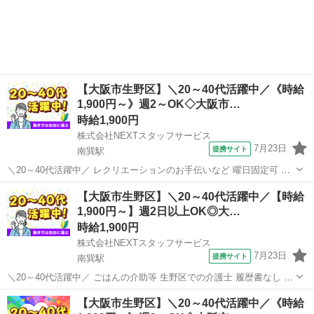
【大阪市生野区】＼20～40代活躍中／《時給
1,900円～》週2～OK◇大阪市…
時給1,900円
株式会社NEXTスタッフサービス
7月23日
提携サイト
南巽駅
＼20～40代活躍中／ レクリエーションのお手伝いなど 曜日固定可 サ
高住 施設について ‾‾‾‾‾‾‾‾‾‾‾‾‾ 明るいフロアが印象的な、綺麗な介護施
大阪
大阪市
南巽駅
介護
【大阪市生野区】＼20～40代活躍中／【時給
設 地域のシニアの快適な毎日をサポートしています。 スタッフ1人
1,900円～】週2日以上OK◎大…
ひ...
時給1,900円
株式会社NEXTスタッフサービス
7月23日
提携サイト
南巽駅
＼20～40代活躍中／ ごはんの介助等 生野区での介護士 履歴書なし 有
料老人ホーム */* *はたらく 曜日・時間・期間 あなたのご希望に合わせ
大阪
大阪市
南巽駅
介護
【大阪市生野区】＼20～40代活躍中／《時給
てご調整!* *＼* 利用者さんが安心して過ごせるよう、お手伝いをお願