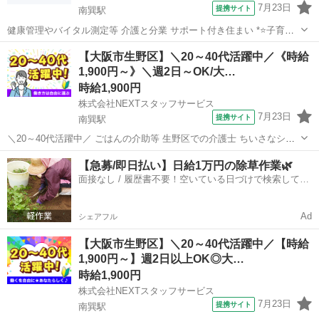
7月23日
提携サイト
南巽駅
健康管理やバイタル測定等 介護と分業 サポート付き住まい *⭐子育て
ママさん・パパさんに嬉しいシフトの融通が利く職場* *⭐現在も多数
大阪
南巽駅
その他
【大阪市生野区】＼20～40代活躍中／《時給
のママさん・パパさんが在籍されている為、お子様の急なお熱などに
1,900円～》＼週2日～OK/大…
も理解のある環境です!* ...
時給1,900円
株式会社NEXTスタッフサービス
7月23日
提携サイト
南巽駅
＼20～40代活躍中／ ごはんの介助等 生野区での介護士 ちいさなシニ
アハウス *✨融通が利くので働きやすい!主婦・主夫さん多数活躍中✨*
大阪
大阪市
南巽駅
介護
【急募/即日払い】日給1万円の除草作業🌿
✅お仕事にブランクのある方も積極採用中 ✅平日のみOK/日勤のみ/夜
面接なし / 履歴書不要！空いている日づけで検索して即
勤/曜日固定...
日はたらける✨
Ad
シェアフル
【大阪市生野区】＼20～40代活躍中／【時給
1,900円～】週2日以上OK◎大…
時給1,900円
株式会社NEXTスタッフサービス
7月23日
提携サイト
南巽駅