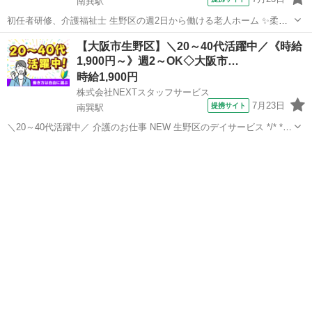
南巽駅
初任者研修、介護福祉士 生野区の週2日から働ける老人ホーム ✨柔軟
シフトで無理なく働ける♪ ・子育てや家庭と両立したい方にぴったり
大阪
南巽駅
介護
【大阪市生野区】＼20～40代活躍中／《時給
・日勤/夜勤/曜日固定/短時間など、ご希望に合わせた働き方OK 【業務
1,900円～》週2～OK◇大阪市…
内容】 ・朝の身支...
時給1,900円
株式会社NEXTスタッフサービス
7月23日
提携サイト
南巽駅
＼20～40代活躍中／ 介護のお仕事 NEW 生野区のデイサービス */* *フ
ォロー体制ばっちりの環境で働ける!* *人気の日勤ワーク* *＼* ゆとり
大阪
大阪市
南巽駅
介護
のある人員体制で、ブランクのある方や経験が少ない方でも安心◎
利...