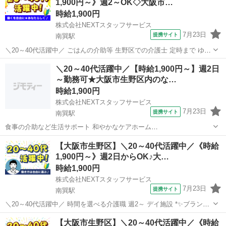
1,900円～》週2～OK◇大阪市…
╰━━━━━━v━━━━━━╯ ...
時給1,900円
株式会社NEXTスタッフサービス
7月23日
提携サイト
南巽駅
＼20～40代活躍中／ ごはんの介助等 生野区での介護士 定時まで ゆっ
たり施設 */* *フォロー体制ばっちりの環境!* *＼* ゆとりのある人員体
大阪
大阪市
南巽駅
介護
＼20～40代活躍中／【時給1,900円～】週2日
制で、ブランクのある方や経験が少ない方でも安心◎ 利用者さんが安
～勤務可★大阪市生野区内のな…
心し...
時給1,900円
株式会社NEXTスタッフサービス
7月23日
提携サイト
南巽駅
食事の介助など生活サポート 和やかなケアホーム
╭━━━━━━━━━━━━━╮ *週2日～選べる時間!希望シフト制*
大阪
南巽駅
介護
【大阪市生野区】＼20～40代活躍中／《時給
生活スタイルに合わせて働ける自由度高めの介護ワーク♪ ▼おすすめ
1,900円～》週2日からOK♪大…
ポイント ✅日勤/夜勤どちらも...
時給1,900円
株式会社NEXTスタッフサービス
7月23日
提携サイト
南巽駅
＼20～40代活躍中／ 時間を選べる介護職 週2～ デイ施設 *✨ブランク
OK&子育て世代歓迎✨* *✅20～50代の主婦(夫)さん多数活躍中* *✅久し
大阪
大阪市
南巽駅
介護
【大阪市生野区】＼20～40代活躍中／《時給
ぶりの職場復帰もサポートします◎* *✅日勤のみ/週2日～OK* ...