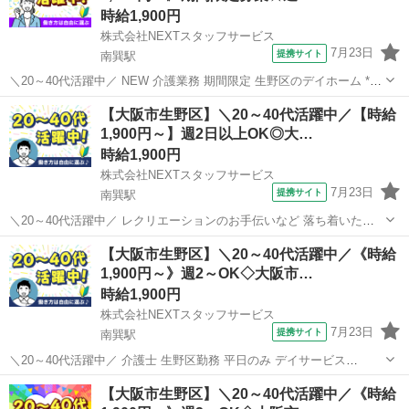
時給1,900円
株式会社NEXTスタッフサービス
7月23日
提携サイト
南巽駅
＼20～40代活躍中／ NEW 介護業務 期間限定 生野区のデイホーム *✨
ブランクOK&子育て世代歓迎✨* *明るく清潔な施設で、笑顔あふれる
大阪
大阪市
南巽駅
介護
【大阪市生野区】＼20～40代活躍中／【時給
お仕事♪* ▼こんな施設 ✅日勤のみ/週2日～OK ✅急なお休みにも柔軟
1,900円～】週2日以上OK◎大…
対...
時給1,900円
株式会社NEXTスタッフサービス
7月23日
提携サイト
南巽駅
＼20～40代活躍中／ レクリエーションのお手伝いなど 落ち着いた雰
囲気の高齢者向け住宅 ╭━━━━━━━━━━━━━╮ *ブランク
大阪
大阪市
南巽駅
介護
【大阪市生野区】＼20～40代活躍中／《時給
OK&子育て世代歓迎* 20～50代の主婦(夫)さん多数活躍中 久しぶりの
1,900円～》週2～OK◇大阪市…
職場復帰...
時給1,900円
株式会社NEXTスタッフサービス
7月23日
提携サイト
南巽駅
＼20～40代活躍中／ 介護士 生野区勤務 平日のみ デイサービス
╭━━━━━━━━━━━━━╮ *ブランクOK&子育て世代歓迎* 笑顔
大阪
大阪市
南巽駅
介護
【大阪市生野区】＼20～40代活躍中／《時給
あふれる明るい施設でお仕事しませんか?