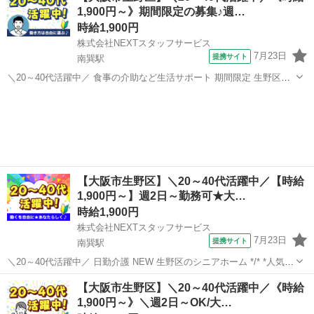
1,900円～》期間限定の募集♪週…
さんが安...
時給1,900円
株式会社NEXTスタッフサービス
7月23日
提携サイト
南巽駅
＼20～40代活躍中／ 食事の介助など生活サポート 期間限定 生野区の
通所介護施設 ✨明るい雰囲気の職場で日勤のみ✨ ✅家庭やプライベー
大阪
大阪市
南巽駅
介護
トと両立しやすい環境 ✅週2日～OK/曜日固定/残業なし 【業務内容】
・ご利用者...
【大阪市生野区】＼20～40代活躍中／【時給
1,900円～】週2日～勤務可★大…
時給1,900円
株式会社NEXTスタッフサービス
7月23日
提携サイト
南巽駅
＼20～40代活躍中／ 日勤介護 NEW 生野区のシニアホーム */* *人気の
日勤ワーク* *はたらく曜日や期間もあなたのご希望に合わせてご調
大阪
大阪市
南巽駅
介護
【大阪市生野区】＼20～40代活躍中／《時給
整!* *＼* 利用者さんが安心して過ごせるよう、お手伝いをお願いしま
1,900円～》＼週2日～OK/大…
す。...