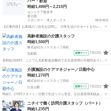
パー・歓迎
す♪ ・推しカラーのネイルや明...
時給1,499円～2,215円
セントケア観音寺
香川県
スポンサー：求人ボックス
08月06日
【仕事内容】お客様のご自宅を訪問し、日常生活のサポートを行いま
す。1対1でゆっくり関わることができるお仕事です。 主な業務内容 ・
アルバイト・パート
高齢者施設の介護スタッフ
身体介護(入浴・排泄・食事介助など) ・生活援助(掃除、洗濯、調理、
時給1,500円
買い物など) ・生活の見守りや声...
株式会社ホットスタッフ高松
7月22日
提携サイト
瓦町駅
高時給1500円、ことでん瓦町駅徒歩圏内で正社員登用の可能性あり♪
【仕事内容】 ----------------------------------------- ＜ 作業内容 ＞ 施設内
香川
高松市
瓦町駅
介護
介護施設のケアマネジャー／日勤中心
での介護業務全般をお願いし...
時給1,270円
株式会社ホットスタッフ高松
7月22日
提携サイト
仏生山駅
時給1、270円スタート／日勤で生活リズム安定、正社員登用実績あり
【仕事内容】 ケアマネージャー資格が活かせる♪
香川
高松市
仏生山駅
ケアマネージャー
ニチイで働く訪問介護スタッフ（パート）
——————————————————— ◆企業情報◆
時給1,235円
——————————————————— ...