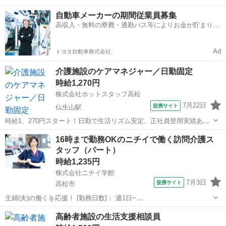
タッフ求人】 【ツクイで働く推しポイント★】 ・髪色・髪型自由◎ネ
香川
丸亀市
宇多津駅
訪問介護
自動車メーカーの期間従業員募集
イル・まつエクもOK！ 清潔感があれば自分らしいスタイルで働けま
高収入・無料の寮費・通勤バス等によりお金が貯まりや
す♪ ・推しカラーのネイルや明...
すい環境
Ad
トヨタ自動車株式会社
介護施設のケアマネジャー／日勤固定
時給1,270円
株式会社ホットスタッフ高松
7月22日
提携サイト
仏生山駅
時給1、270円スタート！日勤で生活リズム安定、正社員登用実績あり
【仕事内容】 ケアマネージャー資格が活かせる♪
香川
高松市
仏生山駅
ケアマネージャー
16時まで勤務OKのニチイで働く訪問介護ス
——————————————————— ◆企業情報◆
タッフ（パート）
——————————————————— ...
時給1,235円
株式会社ニチイ学館
7月3日
提携サイト
高松市
主婦(夫)の働くを応援！ [勤務日数]： 週1日~
10:00~16:00/09:00~15:00/08:00~12:00/09:00~17:00/10:00~18:00 月/
香川
高松市
ケアマネージャー
高齢者施設の生活支援相談員
火/水/木/金/土/日 などから選べます [...