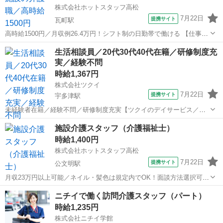
株式会社ホットスタッフ高松
7月22日
提携サイト
瓦町駅
高時給1500円／月収例26.4万円！シフト制の日勤帯で働ける 【仕事内
容】 ----------------------------------------- ＜ 作業内容 ＞ 施設内での介護
香川
高松市
瓦町駅
介護
生活相談員／20代30代40代在籍／研修制度充
業務全般をお願いします...
実／経験不問
時給1,367円
株式会社ツクイ
7月22日
提携サイト
宇多津駅
未経験者在籍／経験不問／研修制度充実【ツクイのデイサービス／生
活相談員求人】 通いの送迎付きの介護サービス！産休・育休取得実績
香川
丸亀市
宇多津駅
介護
施設介護スタッフ（介護福祉士）
あり&子育てママ在籍中！ライフイベントにも柔軟に対応しています。
時給1,400円
【仕事内容】 デイサービスで...
株式会社ホットスタッフ高松
7月22日
提携サイト
公文明駅
月収23万円以上可能／ネイル・髪色は規定内でOK！面談方法選択可
【仕事内容】 ---------------------------------- 《仕事内容》 ■オムツ交換
香川
木田郡
公文明駅
介護
ニチイで働く訪問介護スタッフ（パート）
■入浴介助 ■食事介助 ■...
時給1,235円
株式会社ニチイ学館