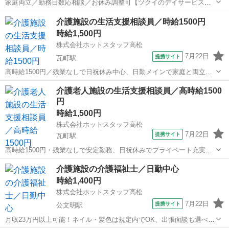
家庭両立／勤務日数応相談／お休み調整可【ツクイのデイサービス／
生活相談員求人】 週2日～OK！働き方は相談ください！副業可でワー
香川
高松市
介護
介護施設の生活支援相談員／時給1500円
クライフバランス◎あなたに合った働き方が探せます！ 【仕事内容】
時給1,500円
デイサービスで生活相談員と...
株式会社ホットスタッフ高松
7月22日
提携サイト
瓦町駅
高時給1500円／残業なしで日祝休み中心、日勤メインで家庭と両立可
能 【仕事内容】 ----------------------------------------- ＜ 作業内容 ＞ 施
香川
高松市
瓦町駅
介護
介護老人施設の生活支援相談員／高時給1500
設内での「生活相談員」業務を...
円
時給1,500円
株式会社ホットスタッフ高松
7月22日
提携サイト
瓦町駅
高時給1500円・残業なしで安定勤務、日祝休みでプライベート充実
【仕事内容】 ----------------------------------------- ＜ 作業内容 ＞ 施設内
香川
高松市
瓦町駅
介護
介護施設の介護福祉士／日勤中心
での「生活相談員」業務をお願...
時給1,400円
株式会社ホットスタッフ高松
7月22日
提携サイト
公文明駅
月収23万円以上可能！ネイル・髪色は規定内でOK、出張面談も選べる