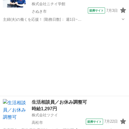
株式会社ニチイ学館
7月3日
提携サイト
さぬき市
主婦(夫)の働くを応援！ [勤務日数]： 週1日~
10:00~16:00/09:00~15:00/08:00~12:00/09:00~17:00/10:00~18:00 月/
香川
さぬき市
ケアマネージャー
火/水/木/金/土/日 などから選べます [...
生活相談員／お休み調整可
時給1,297円
株式会社ツクイ
7月22日
提携サイト
高松市