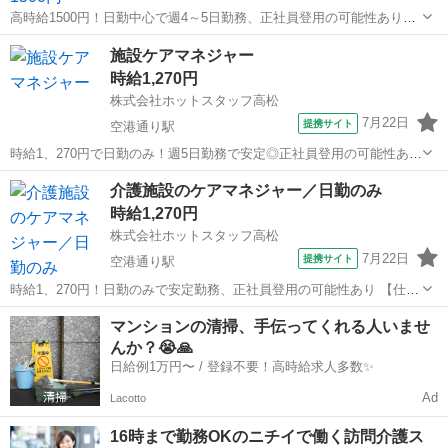
高時給1500円！日勤中心で週4～5日勤務、正社員登用の可能性あり
【仕事内容】 ----------------------------------------- ＜ 作業内容 ＞ 施設内
香川
高松市
瓦町駅
介護
施設ケアマネジャー
での介護業務全般をお願いし...
時給1,270円
株式会社ホットスタッフ高松
7月22日
提携サイト
空港通り駅
時給1、270円で日勤のみ！週5日勤務で安定◎正社員登用の可能性あり
【仕事内容】 ケアマネージャー資格が活かせる♪
香川
高松市
空港通り駅
ケアマネージャー
介護施設のケアマネジャー／日勤のみ
——————————————————— ◆企業情報◆
時給1,270円
——————————————————— ...
株式会社ホットスタッフ高松
7月22日
提携サイト
空港通り駅
時給1、270円！日勤のみで安定勤務、正社員登用の可能性あり 【仕事
内容】 ケアマネージャー資格が活かせる♪
香川
高松市
空港通り駅
ケアマネージャー
マンションの清掃、手伝ってくれる人いませ
——————————————————— ◆企業情報◆
んか？😭🙏
——————————————————— 介護施...
日給例1万円〜 / 登録不要！高時給求人多数✨
Ad
Lacotto
16時まで勤務OKのニチイで働く訪問介護ス