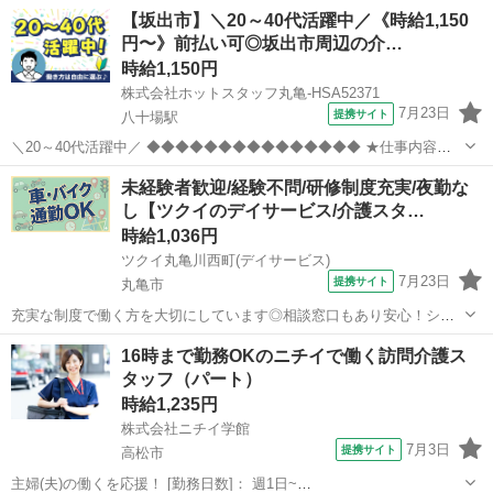
【坂出市】＼20～40代活躍中／《時給1,150
円〜》前払い可◎坂出市周辺の介…
時給1,150円
株式会社ホットスタッフ丸亀-HSA52371
7月23日
提携サイト
八十場駅
＼20～40代活躍中／ ◆◆◆◆◆◆◆◆◆◆◆◆◆◆◆ ★仕事内容★
◆◆◆◆◆◆◆◆◆◆◆◆◆◆◆ *食材の切り込み *盛り付け *調理器
香川
坂出市
八十場駅
介護
未経験者歓迎/経験不問/研修制度充実/夜勤な
具、食器の洗浄 といった、簡単な調理補助業務だけでOK! 約10...
し【ツクイのデイサービス/介護スタ…
時給1,036円
ツクイ丸亀川西町(デイサービス)
7月23日
提携サイト
丸亀市
充実な制度で働く方を大切にしています◎相談窓口もあり安心！シフ
ト勤務で働きやすさ抜群の環境です。 ★☆ 働きやすいメリット多数
香川
丸亀市
介護
16時まで勤務OKのニチイで働く訪問介護ス
★☆ ＼＼サービス・職種の魅力／／ 「今私たちに求められていること
タッフ（パート）
は何だろう」「どんな工夫を...
時給1,235円
株式会社ニチイ学館
7月3日
提携サイト
高松市
主婦(夫)の働くを応援！ [勤務日数]： 週1日~