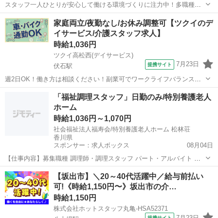
スタッフ一人ひとりが安心して働ける環境づくりに注力中！多職種連
携◎働きやすさも考え、スタッフの声を大切にしています！ ★☆ 働き
香川
丸亀市
介護
家庭両立/夜勤なし/お休み調整可【ツクイのデ
やすいメリット多数 ★☆ ＼＼サービス・職種の魅力／／ ノウハウが
イサービス/介護スタッフ求人】
豊富なツクイだからこそ、お...
時給1,036円
ツクイ高松西(デイサービス)
7月23日
提携サイト
伏石駅
週2日OK！働き方は相談ください！副業可でワークライフバランス◎
あなたに合った働き方が探せます！ ★☆ 働きやすいメリット多数
香川
高松市
伏石駅
介護
「福祉調理スタッフ」日勤のみ/特別養護老人
★☆ ＼＼サービス・職種の魅力／／ 「今私たちに求められていること
ホーム
は何だろう」「どんな工夫を...
時給1,036円～1,070円
社会福祉法人福寿会/特別養護老人ホーム 松林荘
香川県
スポンサー：求人ボックス
08月04日
【仕事内容】募集職種 調理師・調理スタッフ パート・アルバイト 仕
事内容 調理 給与・手当 <給与> 時給1,036〜1,070円 <基本給> 950〜
アルバイト・パート
【坂出市】＼20～40代活躍中／給与前払い
1,050円 <手当> 交通費支給:実費(上限あり) 交通費支給月額:30,7...
可!《時給1,150円〜》坂出市の介…
時給1,150円
株式会社ホットスタッフ丸亀-HSA52371
7月23日
提携サイト