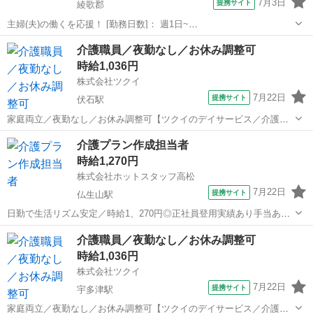
7月3日
提携サイト
綾歌郡
主婦(夫)の働くを応援！ [勤務日数]： 週1日~
10:00~16:00/09:00~15:00/08:00~12:00/09:00~17:00/10:00~18:00 月/
香川
綾歌郡
ケアマネージャー
介護職員／夜勤なし／お休み調整可
火/水/木/金/土/日 などから選べます [...
時給1,036円
株式会社ツクイ
7月22日
提携サイト
伏石駅
家庭両立／夜勤なし／お休み調整可【ツクイのデイサービス／介護ス
タッフ求人】 【ツクイで働く推しポイント★】 ・髪色・髪型自由◎ネ
香川
高松市
伏石駅
訪問介護
介護プラン作成担当者
イル・まつエクもOK！ 清潔感があれば自分らしいスタイルで働けま
時給1,270円
す♪ ・推しカラーのネイルや明...
株式会社ホットスタッフ高松
7月22日
提携サイト
仏生山駅
日勤で生活リズム安定／時給1、270円◎正社員登用実績あり手当あり
【仕事内容】 ケアマネージャー資格が活かせる♪
香川
高松市
仏生山駅
ケアマネージャー
介護職員／夜勤なし／お休み調整可
——————————————————— ◆企業情報◆
時給1,036円
——————————————————— ...
株式会社ツクイ
7月22日
提携サイト
宇多津駅
家庭両立／夜勤なし／お休み調整可【ツクイのデイサービス／介護ス