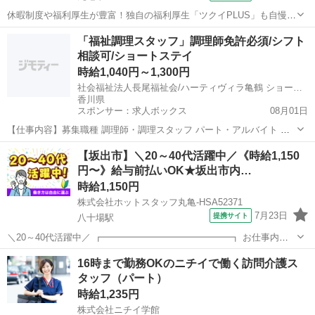
休暇制度や福利厚生が豊富！独自の福利厚生「ツクイPLUS」も自慢で
す♪プライベートも大切にできます。 ★☆ 働きやすいメリット多数
香川
丸亀市
介護
「福祉調理スタッフ」調理師免許必須/シフト
★☆ ＼＼サービス・職種の魅力／／ デイサービスでお客様の生活に寄
相談可/ショートステイ
り添い、ゆっくりと時間...
時給1,040円～1,300円
社会福祉法人長尾福祉会/ハーティヴィラ亀鶴 ショートステイ センター
香川県
スポンサー：求人ボックス
08月01日
【仕事内容】募集職種 調理師・調理スタッフ パート・アルバイト 仕
事内容 調理 給与・手当 <給与> 時給1,040〜1,300円 <昇給> 20〜50円
アルバイト・パート
【坂出市】＼20～40代活躍中／《時給1,150
(時間あたり) 勤務時間 シフト制2早番:6:30～11:30(休憩0分)...
円〜》給与前払いOK★坂出市内…
時給1,150円
株式会社ホットスタッフ丸亀-HSA52371
7月23日
提携サイト
八十場駅
＼20～40代活躍中／ ┏━━━━━━━━━━━━━━┓ お仕事内容
━━━━━━━━━━━━━━┛ *食材の切り込み *盛り付け *調理器
香川
坂出市
八十場駅
介護
16時まで勤務OKのニチイで働く訪問介護ス
具、食器の洗浄 などを、簡単な調理補助業務だけでOK! 約10...
タッフ（パート）
時給1,235円
株式会社ニチイ学館