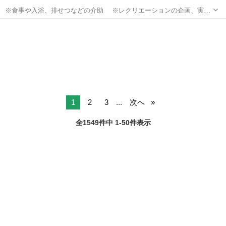
※食事や入浴、排せつなどの介助 ※レクリエーションの企画、実施
※他スタッフと連携してのケア業務全般 ※送迎・添乗業務 ※各
香川
高松市
介護
種記録業務など ◆従事すべき業務の変更の範囲 なし ◆勤務場所の変
更の範囲 なし ◆有期労...
1
2
3
...
次へ
全1549件中 1-50件表示