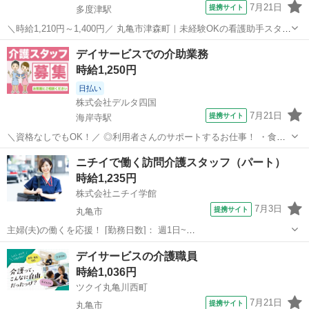
7月21日
提携サイト
多度津駅
＼時給1,210円～1,400円／ 丸亀市津森町｜未経験OKの看護助手スタッ
フ募集 1日3h～の短時間や扶養内も歓迎！ 【お仕事内容】 病棟内での
香川
丸亀市
多度津駅
介護
デイサービスでの介助業務
患者様の生活サポート ・入浴介助、食事介助 ・病室の清掃、シーツ交
時給1,250円
換、環境整...
日払い
株式会社デルタ四国
7月21日
提携サイト
海岸寺駅
＼資格なしでもOK！／ ◎利用者さんのサポートするお仕事！ ・食事
場所まで車いすを押して行ったり、 歩行のサポート ・ごはんを運ん
香川
仲多度郡
海岸寺駅
介護
ニチイで働く訪問介護スタッフ（パート）
だり、食器を下げる作業 ・入浴時の服の脱ぎ着のサポート 他にも、利
時給1,235円
用者さんの送迎等をおま...
株式会社ニチイ学館
7月3日
提携サイト
丸亀市
主婦(夫)の働くを応援！ [勤務日数]： 週1日~
10:00~16:00/09:00~15:00/08:00~12:00/09:00~17:00/10:00~18:00 月/
香川
丸亀市
ケアマネージャー
デイサービスの介護職員
火/水/木/金/土/日 などから選べます [...
時給1,036円
ツクイ丸亀川西町
7月21日
提携サイト
丸亀市