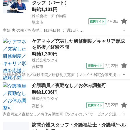
タッフ（パート）
時給1,101円
株式会社ニチイ学館
7月3日
提携サイト
坂出市
主婦(夫)の働くを応援！ [勤務日数]： 週1日~
10:00~16:00/09:00~15:00/08:00~12:00/09:00~17:00/10:00~18:00 月/
香川
坂出市
ケアマネージャー
ケアマネ／充実した研修制度／キャリア形成
火/水/木/金/土/日 などから選べます [...
を応援／経験不問
時給1,300円
株式会社ツクイ
7月22日
提携サイト
高松市
未経験者在籍中／経験不問／研修制度充実【ツクイの居宅介護支援／
ケアマネジャー求人】 未経験者求人！ツクイでケアマネジャーにチャ
香川
高松市
ケアマネージャー
介護職員／夜勤なし／お休み調整可
レンジ！資格取得支援、研修制度を活用してキャリアアップ可能！
時給1,036円
【仕事内容】 ご利用者様とご家族...
株式会社ツクイ
7月22日
提携サイト
高松市
家庭両立／夜勤なし／お休み調整可【ツクイのデイサービス／介護ス
タッフ求人】 【ツクイで働く推しポイント★】 ・髪色・髪型自由◎ネ
香川
高松市
訪問介護
訪問介護スタッフ・介護福祉士・介護職/ヘル
イル・まつエクもOK！ 清潔感があれば自分らしいスタイルで働けま