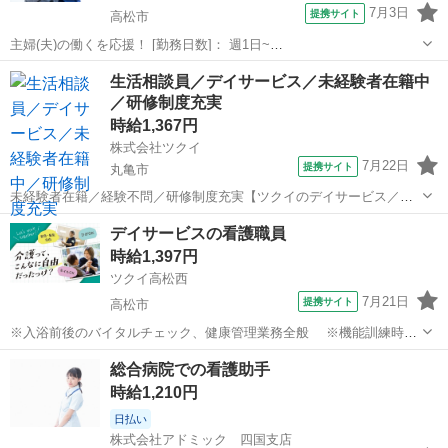
7月3日
提携サイト
高松市
主婦(夫)の働くを応援！ [勤務日数]： 週1日~
10:00~16:00/09:00~15:00/08:00~12:00/09:00~17:00/10:00~18:00 月/
香川
高松市
ケアマネージャー
生活相談員／デイサービス／未経験者在籍中
火/水/木/金/土/日 などから選べます [...
／研修制度充実
時給1,367円
株式会社ツクイ
7月22日
提携サイト
丸亀市
未経験者在籍／経験不問／研修制度充実【ツクイのデイサービス／生
活相談員求人】 自分らしいキャリア形成が可能です。異なるフィール
香川
丸亀市
介護
デイサービスの看護職員
ドで在籍も可！資格取得支援も整っています。 【仕事内容】 デイサー
時給1,397円
ビスで生活相談員として、 ご...
ツクイ高松西
7月21日
提携サイト
高松市
※入浴前後のバイタルチェック、健康管理業務全般 ※機能訓練時の
補助業務 ※他スタッフと連携してのケア業務全般 ※各種記録業務
香川
高松市
介護
総合病院での看護助手
など ◆従事すべき業務の変更の範囲 なし ◆勤務場所の変更の範囲
時給1,210円
なし ◆有期労働契約を更新...
日払い
株式会社アドミック 四国支店