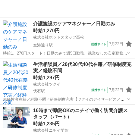
介護施設のケアマネジャー／日勤のみ
時給1,270円
株式会社ホットスタッフ高松
7月22日
提携サイト
空港通り駅
時給1、270円スタート！日勤のみで週5日勤務、残業なしの安定勤務
【仕事内容】 ケアマネージャー資格が活かせる♪
香川
高松市
空港通り駅
ケアマネージャー
生活相談員／20代30代40代在籍／研修制度充
——————————————————— ◆企業情報◆
実／経験不問
——————————————————— ...
時給1,297円
株式会社ツクイ
7月22日
提携サイト
伏石駅
未経験者在籍／経験不問／研修制度充実【ツクイのデイサービス／生
活相談員求人】 通いの送迎付きの介護サービス！産休・育休取得実績
香川
高松市
伏石駅
介護
16時まで勤務OKのニチイで働く訪問介護ス
あり&子育てママ在籍中！ライフイベントにも柔軟に対応しています。
タッフ（パート）
【仕事内容】 デイサービスで...
時給1,235円
株式会社ニチイ学館