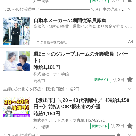
八十場駅
＼20～40代活躍中／ ────────────────── ＼お仕事の詳細♪/
────────────────── *食材の切り込み *盛り付け *調理器具、食
香川
坂出市
八十場駅
介護
自動車メーカーの期間従業員募集
器の洗浄 などを、簡単な調理補助業務だけでO...
高収入・無料の寮費・通勤バス等によりお金が貯まりや
すい環境
Ad
トヨタ自動車株式会社
週2日～のグループホームの介護職員（パー
ト）
時給1,101円
株式会社ニチイ学館
7月3日
提携サイト
高松市
主婦(夫)の働くを応援！ [勤務日数]： 週2日~
07:00~16:30/10:00~19:30/16:30~09:30 月/火/水/木/金/土/日 などから選
香川
高松市
ケアマネージャー
【坂出市】＼20～40代活躍中／《時給1,150
べます [勤務地・最寄駅]： 香川県高松市高松町1718番...
円〜》前払いOK!坂出市の介護…
時給1,150円
株式会社ホットスタッフ丸亀-HSA52371
7月23日
提携サイト
八十場駅
＼20～40代活躍中／ ——————————————————— ◆企