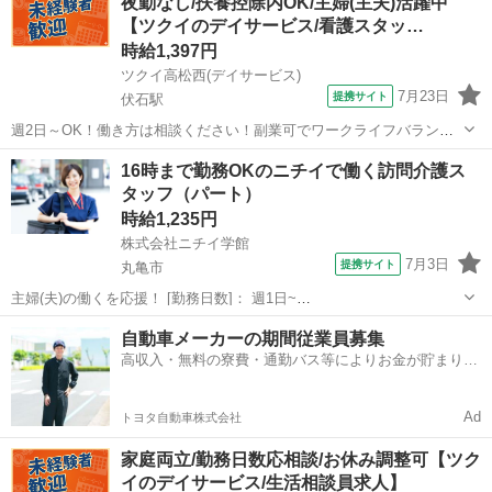
夜勤なし/扶養控除内OK/主婦(主夫)活躍中
メリット多数 ★☆ ＼＼サービス・職種の魅力／／ 生活相談員はサー
【ツクイのデイサービス/看護スタッ…
ビスの質の向上における重...
時給1,397円
ツクイ高松西(デイサービス)
7月23日
提携サイト
伏石駅
週2日～OK！働き方は相談ください！副業可でワークライフバランス
◎あなたに合った働き方が探せます！ ★☆ 働きやすいメリット多数
香川
高松市
伏石駅
介護
16時まで勤務OKのニチイで働く訪問介護ス
★☆ ＼＼サービス・職種の魅力／／ デイサービスでお客様の生活に寄
タッフ（パート）
り添い、ゆっくりと時間を...
時給1,235円
株式会社ニチイ学館
7月3日
提携サイト
丸亀市
主婦(夫)の働くを応援！ [勤務日数]： 週1日~
10:00~16:00/09:00~15:00/08:00~12:00/09:00~17:00/10:00~18:00 月/
香川
丸亀市
ケアマネージャー
自動車メーカーの期間従業員募集
火/水/木/金/土/日 などから選べます [...
高収入・無料の寮費・通勤バス等によりお金が貯まりや
すい環境
Ad
トヨタ自動車株式会社
家庭両立/勤務日数応相談/お休み調整可【ツク
イのデイサービス/生活相談員求人】