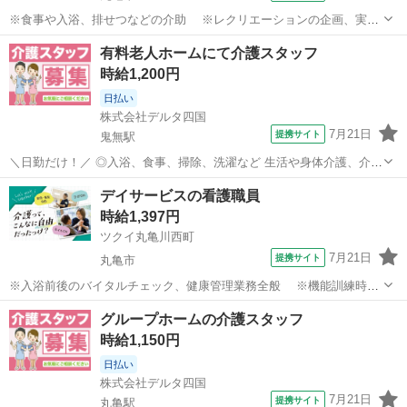
※食事や入浴、排せつなどの介助 ※レクリエーションの企画、実施
※他スタッフと連携してのケア業務全般 ※送迎時の添乗業務 ※
香川
丸亀市
介護
有料老人ホームにて介護スタッフ
調理業務補助(必要時) ※各種記録業務など ◆従事すべき業務の変更
時給1,200円
の範囲 なし ◆勤務場...
日払い
株式会社デルタ四国
7月21日
提携サイト
鬼無駅
＼日勤だけ！／ ◎入浴、食事、掃除、洗濯など 生活や身体介護、介助
をお願い！ 患者さんのケアプランに沿って介護をします！ ～おすすめ
香川
高松市
鬼無駅
介護
デイサービスの看護職員
ポイント～ ・資格によって時給変動あり！ ・高時給1,200円～！ ・日
時給1,397円
勤固定のシフト...
ツクイ丸亀川西町
7月21日
提携サイト
丸亀市
※入浴前後のバイタルチェック、健康管理業務全般 ※機能訓練時の
補助業務 ※他スタッフと連携してのケア業務全般 ※各種記録業務
香川
丸亀市
介護
グループホームの介護スタッフ
など ◆従事すべき業務の変更の範囲 なし ◆勤務場所の変更の範囲
時給1,150円
なし ◆有期労働契約を更新...
日払い
株式会社デルタ四国
7月21日
提携サイト
丸亀駅