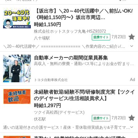
業情報◆ ——————————————————— 老人ホームで給食
香川
坂出市
八十場駅
介護
【坂出市】＼20～40代活躍中／＼前払いOK/
を作る お手伝いのお仕事です☆
《時給1,150円〜》坂出市周辺…
——————————————————...
時給1,150円
株式会社ホットスタッフ丸亀-HSZ93372
7月23日
提携サイト
八十場駅
＼20～40代活躍中／ ================ ＼作業内容のご紹介♪/
================ *食材の切り込み *盛り付け *調理器具、食器の
香川
坂出市
八十場駅
介護
自動車メーカーの期間従業員募集
洗浄 や、簡単な調理補助業務だけでOK! ...
高収入・無料の寮費・通勤バス等によりお金が貯まりや
すい環境
Ad
トヨタ自動車株式会社
未経験者歓迎/経験不問/研修制度充実【ツクイ
のデイサービス/生活相談員求人】
時給1,297円
ツクイ高松西(デイサービス)
7月23日
提携サイト
伏石駅
通いの送迎付きの介護サービス！産休・育休取得実績あり&子育てママ
在籍中！ライフイベントにも柔軟に対応しています。 ★☆ 働きやすい
香川
高松市
伏石駅
介護