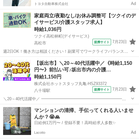
Ad
トヨタ自動車株式会社
家庭両立/夜勤なし/お休み調整可【ツクイのデ
イサービス/介護スタッフ求人】
時給1,036円
ツクイ高松林町(デイサービス)
7月23日
提携サイト
高松市
週2日OK！働き方は相談ください！副業可でワークライフバランス◎
あなたに合った働き方が探せます！ ★☆ 働きやすいメリット多数
香川
高松市
介護
【坂出市】＼20～40代活躍中／《時給1,150
★☆ ＼＼サービス・職種の魅力／／ 「今私たちに求められていること
円〜》前払い可♪坂出市内の介護…
は何だろう」「どんな工夫を...
時給1,150円
株式会社ホットスタッフ丸亀-HSZ93372
7月23日
提携サイト
八十場駅
＼20～40代活躍中／ ━━━━━━━━━━━━━━━━━━━━
【仕事内容】 *食材の切り込み *盛り付け *調理器具、食器の洗浄 とい
香川
坂出市
八十場駅
介護
マンションの清掃、手伝ってくれる人いませ
った、簡単な調理補助業務だけでOK! 約100名程度の食事を準備...
んか？😭🙏
日給例1万円〜 / 登録不要！高時給求人多数✨
Ad
Lacotto