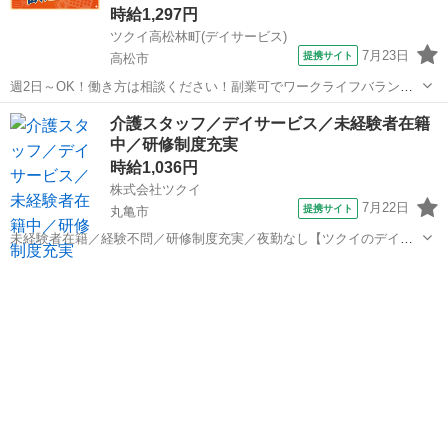
時給1,297円
ツクイ高松林町(デイサービス)
7月23日
提携サイト
高松市
週2日～OK！働き方は相談ください！副業可でワークライフバランス
◎あなたに合った働き方が探せます！ ★☆ 働きやすいメリット多数
香川
高松市
介護
介護スタッフ／デイサービス／未経験者在籍
★☆ ＼＼サービス・職種の魅力／／ 生活相談員はサービスの質の向上
中／研修制度充実
における重要なキーパーソ...
時給1,036円
株式会社ツクイ
7月22日
提携サイト
丸亀市
未経験者在籍／経験不問／研修制度充実／夜勤なし【ツクイのデイサ
ービス／介護スタッフ求人】 充実な制度で働く方を大切にしています
香川
丸亀市
訪問介護
◎相談窓口もあり安心！シフト勤務で働きやすさ抜群の環境です。
【仕事内容】 デイサービスや施設...