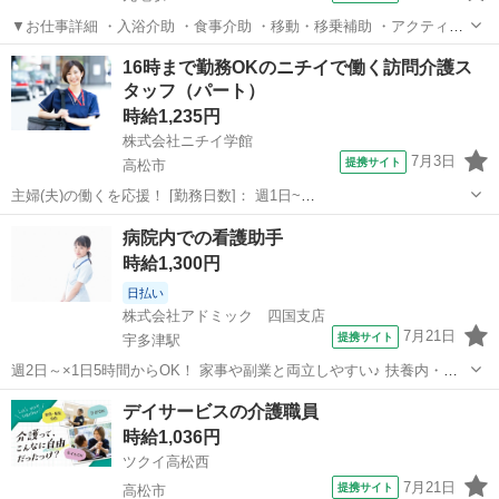
▼お仕事詳細 ・入浴介助 ・食事介助 ・移動・移乗補助 ・アクティビ
ティ ▼施設の特色 1ユニット9名のホームです♪ 小規模小人数制で行き
香川
丸亀市
丸亀駅
介護
16時まで勤務OKのニチイで働く訪問介護ス
届いた認知症ケアをおこなっています♪ 経験の浅い方やブランクのあ
タッフ（パート）
る方でも、安心して慣...
時給1,235円
株式会社ニチイ学館
7月3日
提携サイト
高松市
主婦(夫)の働くを応援！ [勤務日数]： 週1日~
10:00~16:00/09:00~15:00/08:00~12:00/09:00~17:00/10:00~18:00 月/
香川
高松市
ケアマネージャー
病院内での看護助手
火/水/木/金/土/日 などから選べます [...
時給1,300円
日払い
株式会社アドミック 四国支店
7月21日
提携サイト
宇多津駅
週2日～×1日5時間からOK！ 家事や副業と両立しやすい♪ 扶養内・ダ
ブルワークも歓迎◎ ライフスタイルに合わせて働けます！ ▼病院内で
香川
丸亀市
宇多津駅
介護
デイサービスの介護職員
の看護助手 患者さんの身の回りのサポートを中心 ＊入浴・食事・排せ
時給1,036円
つ・着替えなどの介...
ツクイ高松西
7月21日
提携サイト
高松市