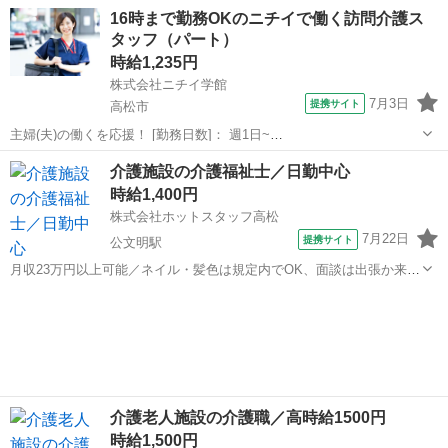
日勤中心の職場 【仕事内容】 ---------------------------------- 《仕事内容》
香川
木田郡
公文明駅
介護
16時まで勤務OKのニチイで働く訪問介護ス
■オムツ交換 ■入浴介助 ■...
タッフ（パート）
時給1,235円
株式会社ニチイ学館
7月3日
提携サイト
高松市
主婦(夫)の働くを応援！ [勤務日数]： 週1日~
10:00~16:00/09:00~15:00/08:00~12:00/09:00~17:00/10:00~18:00 月/
香川
高松市
ケアマネージャー
介護施設の介護福祉士／日勤中心
火/水/木/金/土/日 などから選べます [...
時給1,400円
株式会社ホットスタッフ高松
7月22日
提携サイト
公文明駅
月収23万円以上可能／ネイル・髪色は規定内でOK、面談は出張か来店
で選択可 【仕事内容】 ---------------------------------- 《仕事内容》 ■オム
香川
木田郡
公文明駅
介護
ツ交換 ■入浴介助 ■食事介...
介護老人施設の介護職／高時給1500円
時給1,500円