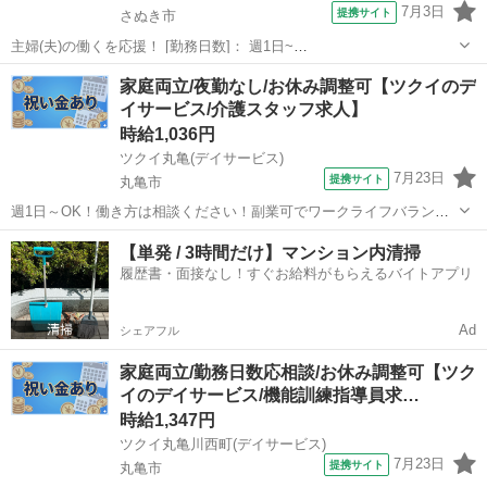
7月3日
提携サイト
さぬき市
主婦(夫)の働くを応援！ [勤務日数]： 週1日~
10:00~16:00/09:00~15:00/08:00~12:00/09:00~17:00/10:00~18:00 月/
香川
さぬき市
ケアマネージャー
家庭両立/夜勤なし/お休み調整可【ツクイのデ
火/水/木/金/土/日 などから選べます [...
イサービス/介護スタッフ求人】
時給1,036円
ツクイ丸亀(デイサービス)
7月23日
提携サイト
丸亀市
週1日～OK！働き方は相談ください！副業可でワークライフバランス
◎あなたに合った働き方が探せます！ ★☆ 働きやすいメリット多数
香川
丸亀市
介護
【単発 / 3時間だけ】マンション内清掃
★☆ ＼＼サービス・職種の魅力／／ 「今私たちに求められていること
履歴書・面接なし！すぐお給料がもらえるバイトアプリ
は何だろう」「どんな工夫...
Ad
シェアフル
家庭両立/勤務日数応相談/お休み調整可【ツク
イのデイサービス/機能訓練指導員求…
時給1,347円
ツクイ丸亀川西町(デイサービス)
7月23日
提携サイト
丸亀市