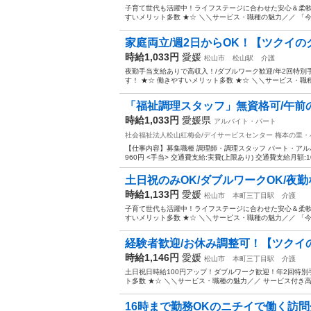
子育て世代も活躍中！ライフステージに合わせた安心＆柔軟
すいメリット多数 ★☆ ＼＼サービス・職種の魅力／／ 「
家庭両立/週2日からOK！【ツクイのグ
時給1,033円
愛媛
松山市
松山駅
介護
夜勤手当支給ありで高収入！/ダブルワーク歓迎/年2回特
す！ ★☆ 働きやすいメリット多数 ★☆ ＼＼サービス・職
「福祉調理スタッフ」無資格可/午前
時給1,033円
愛媛県
アルバイト・パート
社会福祉法人松山紅梅会/デイサービスセンター 梅本の里
【仕事内容】募集職種 調理師・調理スタッフ パート・アルバイト
960円 <手当> 交通費支給:実費(上限あり) 交通費支給月額:10,4
土日祝のみOK/ダブルワークOK/夜勤
時給1,133円
愛媛
松山市
本町三丁目駅
介護
子育て世代も活躍中！ライフステージに合わせた安心＆柔軟
すいメリット多数 ★☆ ＼＼サービス・職種の魅力／／ 「
経験者歓迎/お休み調整可！【ツクイの
時給1,146円
愛媛
松山市
本町三丁目駅
介護
土日祝日時給100円アップ！ダブルワーク歓迎！年2回特別
ト多数 ★☆ ＼＼サービス・職種の魅力／／ サービス付き高
16時まで勤務OKのニチイで働く訪