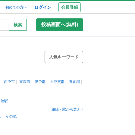
ログイン
会員登録
初めての方へ
投稿画面へ(無料)
検索
人気キーワード
西予市
東温市
伊予郡
上浮穴郡
喜多郡
今治駅
路線・駅から選ぶ
士
その他