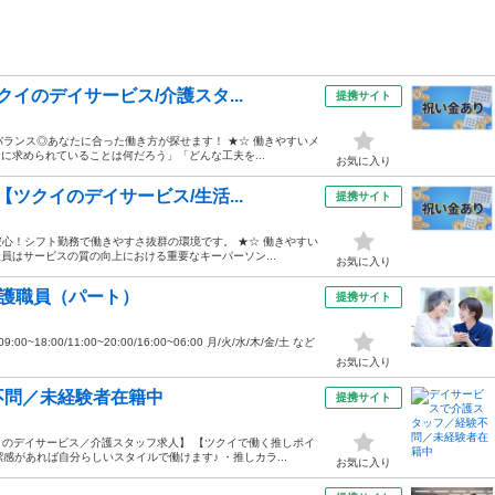
イのデイサービス/介護スタ...
提携サイト
バランス◎あなたに合った働き方が探せます！ ★☆ 働きやすいメ
に求められていることは何だろう」「どんな工夫を...
お気に入り
ツクイのデイサービス/生活...
提携サイト
心！シフト勤務で働きやすさ抜群の環境です。 ★☆ 働きやすい
談員はサービスの質の向上における重要なキーパーソン...
お気に入り
介護職員（パート）
提携サイト
0~18:00/11:00~20:00/16:00~06:00 月/火/水/木/金/土 など
お気に入り
不問／未経験者在籍中
提携サイト
のデイサービス／介護スタッフ求人】 【ツクイで働く推しポイ
感があれば自分らしいスタイルで働けます♪ ・推しカラ...
お気に入り