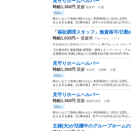
見守りホームヘルパー
時給1,360円
愛媛
西条市
介護
日払い
障がいなどで身体が動かせない利用者様のご自宅に訪問し、
合える方を募集 【仕事内容】 見守りや日常生活のお手伝い
「福祉調理スタッフ」無資格可/日勤
時給1,033円～
愛媛県
アルバイト・パート
社会福祉法人愛寿会/グループホーム 瀬戸あいじゅ
スポン
【仕事内容】募集職種 調理師・調理スタッフ パート・アルバイト
交通費支給:実費(上限あり) 交通費支給月額:38,900円 早出、遅
見守りホームヘルパー
時給1,360円
愛媛
今治市
大西駅
介護
日払い
障がいなどで身体が動かせない利用者様のご自宅に訪問し、
合える方を募集 【仕事内容】 見守りや日常生活のお手伝い
見守りホームヘルパー
時給1,360円
愛媛
四国中央市
介護
日払い
障がいなどで身体が動かせない利用者様のご自宅に訪問し、
合える方を募集 【仕事内容】 見守りや日常生活のお手伝い
主婦(夫)が活躍中のグループホーム