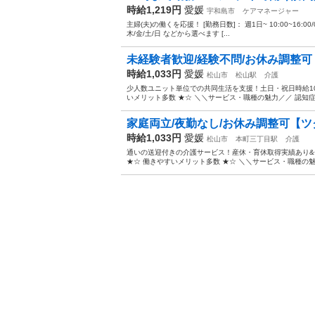
時給1,219円
愛媛
宇和島市
ケアマネージャー
主婦(夫)の働くを応援！ [勤務日数]： 週1日~ 10:00~16:00/09:00~
木/金/土/日 などから選べます [...
未経験者歓迎/経験不問/お休み調整可！
時給1,033円
愛媛
松山市
松山駅
介護
少人数ユニット単位での共同生活を支援！土日・祝日時給10
いメリット多数 ★☆ ＼＼サービス・職種の魅力／／ 認知症
家庭両立/夜勤なし/お休み調整可【ツク
時給1,033円
愛媛
松山市
本町三丁目駅
介護
通いの送迎付きの介護サービス！産休・育休取得実績あり
★☆ 働きやすいメリット多数 ★☆ ＼＼サービス・職種の魅