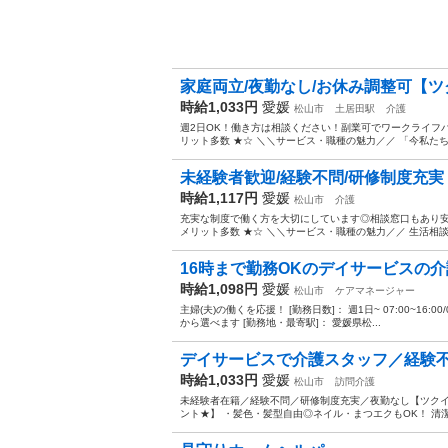
家庭両立/夜勤なし/お休み調整可【ツク
時給1,033円
愛媛
松山市
土居田駅
介護
週2日OK！働き方は相談ください！副業可でワークライフ
リット多数 ★☆ ＼＼サービス・職種の魅力／／ 「今私たち
未経験者歓迎/経験不問/研修制度充実【
時給1,117円
愛媛
松山市
介護
充実な制度で働く方を大切にしています◎相談窓口もあり安
メリット多数 ★☆ ＼＼サービス・職種の魅力／／ 生活相
16時まで勤務OKのデイサービスの
時給1,098円
愛媛
松山市
ケアマネージャー
主婦(夫)の働くを応援！ [勤務日数]： 週1日~ 07:00~16:00/09:0
から選べます [勤務地・最寄駅]： 愛媛県松...
デイサービスで介護スタッフ／経験
時給1,033円
愛媛
松山市
訪問介護
未経験者在籍／経験不問／研修制度充実／夜勤なし【ツクイ
ント★】 ・髪色・髪型自由◎ネイル・まつエクもOK！ 清潔