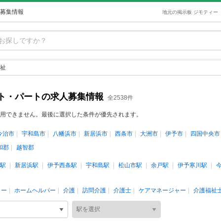
募集情報
地元の掲示板 ジモティー
祉
ト・パートの求人募集情報
全2538件
用できません。最後に選択した条件が優先されます。
今治市
宇和島市
八幡浜市
新居浜市
西条市
大洲市
伊予市
四国中央市
和郡
越智郡
駅
新居浜駅
伊予西条駅
宇和島駅
松山市駅
余戸駅
伊予寒川駅
ター
ホームヘルパー
介護
訪問介護
介護士
ケアマネージャー
介護福祉