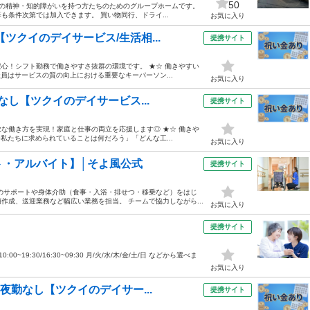
50
度の精神・知的障がいを持つ方たちのためのグループホームです。
条件次第では加入できます。 買い物同行、ドライ...
お気に入り
ツクイのデイサービス/生活相...
提携サイト
心！シフト勤務で働きやすさ抜群の環境です。 ★☆ 働きやすい
談員はサービスの質の向上における重要なキーパーソン...
お気に入り
なし【ツクイのデイサービス...
提携サイト
な働き方を実現！家庭と仕事の両立を応援します◎ ★☆ 働きや
今私たちに求められていることは何だろう」「どんな工...
お気に入り
ト・アルバイト】│そよ風公式
提携サイト
のサポートや身体介助（食事・入浴・排せつ・移乗など）をはじ
成、送迎業務など幅広い業務を担当。 チームで協力しながら...
お気に入り
）
提携サイト
:00~19:30/16:30~09:30 月/火/水/木/金/土/日 などから選べま
お気に入り
夜勤なし【ツクイのデイサー...
提携サイト