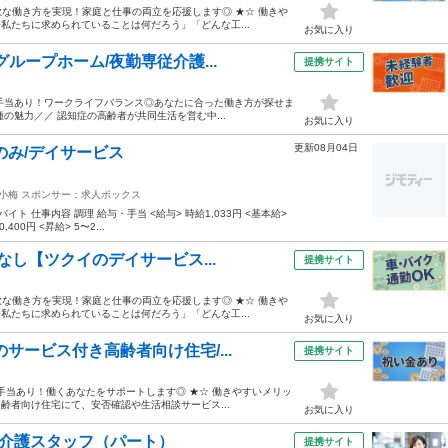
な働き方を実現！家庭と仕事の両立を応援します◎ ★☆ 働きや
今私たちに求められていることは何だろう」「どんな工...
お気に入り
ループホーム/夜勤専従介護...
提携サイト
別手当あり！ワークライフバランス◎あなたに合った働き方が探せま
種の魅力／／ 認知症の高齢者が共同生活を営む中...
お気に入り
更新08月04日
のみ/デイサービス
・小梅
スポンサー：求人ボックス
 仕事内容 調理 給与・手当 <給与> 時給1,033円 <基本給>
00円 <昇給> 5〜2...
なし【ツクイのデイサービス...
提携サイト
な働き方を実現！家庭と仕事の両立を応援します◎ ★☆ 働きや
今私たちに求められていることは何だろう」「どんな工...
お気に入り
サービス付き高齢者向け住宅/...
提携サイト
手当あり！働くあなたをサポートします◎ ★☆ 働きやすいメリッ
齢者向け住宅にて、安否確認や生活相談サービス...
お気に入り
問介護スタッフ（パート）
提携サイト