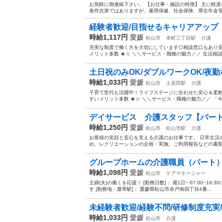
お気軽に御連絡下さい。 【お仕事・施設の特徴】 主に軽
条件次第ではありますが、雇用保健、社会保険、厚生年金等も
経験者歓迎/目指せるキャリアアップ【
時給1,117円
愛媛
松山市
本町三丁目駅
介護
充実な制度で働く方を大切にしています◎相談窓口もあり安
メリット多数 ★☆ ＼＼サービス・職種の魅力／／ 生活相
土日祝のみOK/ダブルワークOK/夜勤
時給1,033円
愛媛
松山市
土居田駅
介護
子育て世代も活躍中！ライフステージに合わせた安心＆柔軟
すいメリット多数 ★☆ ＼＼サービス・職種の魅力／／ 「
デイサービス 介護スタッフ【パー
時給1,250円
愛媛
松山市
松山市駅
介護
お客様の笑顔と安心を支える介護のお仕事です。 日常生活
め、レクリエーションの企画・実施、ご利用報告などの書類作
グループホームの介護職員（パート
時給1,098円
愛媛
松山市
ケアマネージャー
主婦(夫)の働くを応援！ [勤務日数]： 週1日~ 07:00~16:30/10
す [勤務地・最寄駅]： 愛媛県松山市余戸南四丁目4番...
未経験者歓迎/経験不問/研修制度充実/
時給1,033円
愛媛
松山市
介護