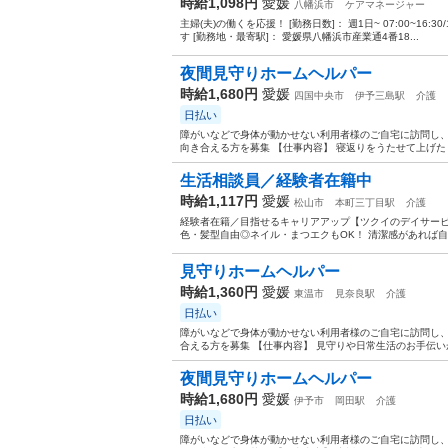
時給1,098円
愛媛
八幡浜市
ケアマネージャー
主婦(夫)の働くを応援！ [勤務日数]： 週1日~ 07:00~16:30/10
す [勤務地・最寄駅]： 愛媛県八幡浜市産業通4番18...
夜間見守りホームヘルパー
時給1,680円
愛媛
四国中央市
伊予三島駅
介護
日払い
障がいなどで身体が動かせない利用者様のご自宅に訪問し、
向き合える方を募集 【仕事内容】 寝返りをうたせて上げた
生活相談員／経験者在籍中
時給1,117円
愛媛
松山市
本町三丁目駅
介護
経験者在籍／目指せるキャリアアップ【ツクイのデイサービ
色・髪型自由◎ネイル・まつエクもOK！ 清潔感があれば自分
見守りホームヘルパー
時給1,360円
愛媛
東温市
見奈良駅
介護
日払い
障がいなどで身体が動かせない利用者様のご自宅に訪問し、
合える方を募集 【仕事内容】 見守りや日常生活のお手伝い
夜間見守りホームヘルパー
時給1,680円
愛媛
伊予市
岡田駅
介護
日払い
障がいなどで身体が動かせない利用者様のご自宅に訪問し、