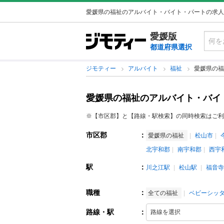
愛媛県の福祉のアルバイト・バイト・パートの求人
愛媛版
都道府県選択
ジモティー
アルバイト
福祉
愛媛県の福
愛媛県の福祉のアルバイト・バイ
※【市区郡】と【路線・駅検索】の同時検索はご利
市区郡
：
愛媛県の福祉
松山市
北宇和郡
南宇和郡
西宇
駅
：
川之江駅
松山駅
福音寺
職種
：
全ての福祉
ベビーシッ
路線・駅
：