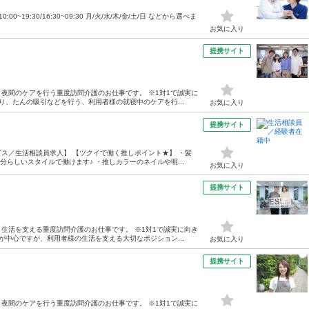
:00~19:30/16:30~09:30 月/火/水/木/金/土/日 などから選べま
お気に入り
提携サイト
夜間のケアを行う重度訪問介護のお仕事です。 ※1対1で誠実に
り、たんの吸引などを行う、利用者様の就寝中のケアを行...
お気に入り
提携サイト
ス／生活相談員求人】 【ツクイで働く推しポイント★】 ・髪
らしいスタイルで働けます♪ ・推しカラーのネイルや明...
お気に入り
提携サイト
生活を支える重度訪問介護のお仕事です。 ※1対1で誠実に向き
が中心ですが、利用者様の生活を支える大切なポジション...
お気に入り
提携サイト
夜間のケアを行う重度訪問介護のお仕事です。 ※1対1で誠実に