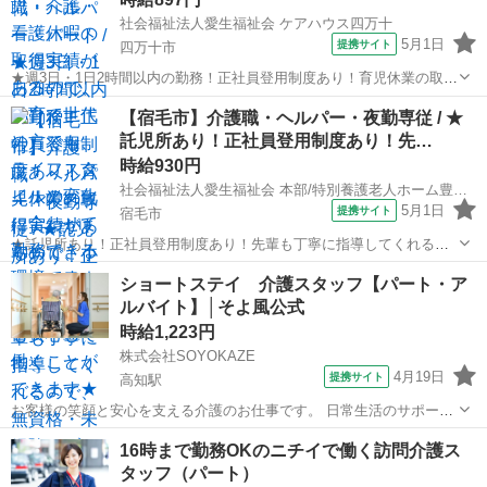
社会福祉法人愛生福祉会 ケアハウス四万十
5月1日
提携サイト
四万十市
★週3日・1日2時間以内の勤務！正社員登用制度あり！育児休業の取得
実績があるので、小さなお子さまがいる方も安心して働くことができ
高知
四万十市
介護
【宿毛市】介護職・ヘルパー・夜勤専従 / ★
ます★ 時給： 897円~900円 アクセス：中村線 中村 四万十市営バス
託児所あり！正社員登用制度あり！先…
「四万十市中村大橋...
時給930円
社会福祉法人愛生福祉会 本部/特別養護老人ホーム豊寿園
5月1日
提携サイト
宿毛市
★託児所あり！正社員登用制度あり！先輩も丁寧に指導してくれるの
で、無資格・未経験・ブランクのある方も安心してスタートできます
高知
宿毛市
介護
ショートステイ 介護スタッフ【パート・ア
★ 時給： 930円~1,000円 アクセス：宿毛線 工業団地 徒歩5分;宿毛線
ルバイト】│そよ風公式
平田 徒歩6分...
時給1,223円
株式会社SOYOKAZE
4月19日
提携サイト
高知駅
お客様の笑顔と安心を支える介護のお仕事です。 日常生活のサポート
や身体介助（食事・入浴・排せつ・移乗など）をはじめ、レクリエー
高知
高知市
高知駅
介護
16時まで勤務OKのニチイで働く訪問介護ス
ションの企画・実施、ご利用報告などの書類作成、送迎業務など幅広
タッフ（パート）
い業務を担当。 チームで協力しながら...