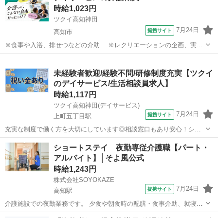
時給1,023円
ツクイ高知神田
7月24日
提携サイト
高知市
※食事や入浴、排せつなどの介助 ※レクリエーションの企画、実施
※他スタッフと連携してのケア業務全般 ※送迎・添乗業務 ※各
高知
高知市
介護
種記録業務など ◆従事すべき業務の変更の範囲 なし ◆勤務場所の変
未経験者歓迎/経験不問/研修制度充実【ツクイ
更の範囲 なし ◆有期労...
のデイサービス/生活相談員求人】
時給1,117円
ツクイ高知神田(デイサービス)
7月24日
提携サイト
上町五丁目駅
充実な制度で働く方を大切にしています◎相談窓口もあり安心！シフ
ト勤務で働きやすさ抜群の環境です。 ★☆ 働きやすいメリット多数
高知
高知市
上町五丁目駅
介護
ショートステイ 夜勤専従介護職【パート・
★☆ ＼＼サービス・職種の魅力／／ 生活相談員はサービスの質の向上
アルバイト】│そよ風公式
における重要なキーパーソン...
時給1,243円
株式会社SOYOKAZE
7月24日
提携サイト
高知駅
介護施設での夜勤業務です。 夕食や朝食時の配膳・食事介助、就寝・
起床時の移動や排泄介助など、夜間の生活支援全般を担当。 巡回や安
高知
高知市
高知駅
介護