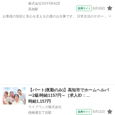
株式会社SOYOKAZE
6月16日
提携サイト
高知駅
お客様の笑顔と安心を支える介護のお仕事です。 日常生活のサポート
や身体介助（食事・入浴・排せつ・移乗など）をはじめ、レクリエー
高知
高知市
高知駅
介護
ションの企画・実施、ご利用報告などの書類作成、送迎業務など幅広
い業務を担当。 チームで協力しながら...
【パート(夜勤のみ)】高知市でホームヘルパ
ー2級/時給1157円～［求人ID：…
時給1,157円
ライフワンズ株式会社
6月11日
提携サイト
桟橋通五丁目駅