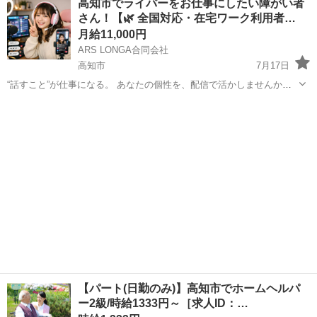
高知市でライバーをお仕事にしたい障がい者
ンの企画・実施、ご利用報告などの書類作成、送迎業務など幅広い業
さん！【🌿 全国対応・在宅ワーク利用者…
務を担当。チームで協力しながら、お...
月給11,000円
ARS LONGA合同会社
高知市
7月17日
“話すこと”が仕事になる。 あなたの個性を、配信で活かしませんか？
通所不要・完全在宅。 全国どこからでも参加できる ライバー特化型の
高知
高知市
福祉
B型
障がい者就労継続支援B型事業所です。 対象：すべての障がいをお持
ちの...
【パート(日勤のみ)】高知市でホームヘルパ
ー2級/時給1333円～［求人ID：…