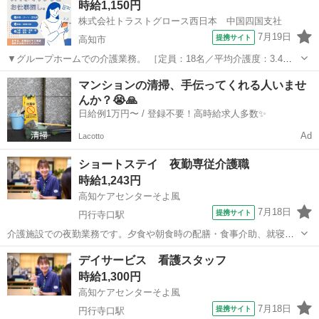
時給1,150円
イサービスで生活相談員として...
株式会社トラストグロース西日本 中国四国支社
7月19日
提携サイト
高知市
▼グループホームでの介護業務。 ［定員：18名／平均介護度：3.4］
▼生活援助、身体介助、健康管理、レクリエーション 等。 ▼制服：
高知
高知市
介護
マンションの清掃、手伝ってくれる人いませ
貸与あり。 【必須資格・条件】 ◇不問 ※お仕事No.CS-5711A ご応募
んか？😭🙏
時に上記...
日給例1万円〜 / 登録不要！高時給求人多数✨
Ad
Lacotto
ショートステイ 夜勤専従介護職
時給1,243円
高知ケアセンターそよ風
7月18日
提携サイト
円行寺口駅
介護施設での夜勤業務です。夕食や朝食時の配膳・食事介助、就寝・
起床時の移動や排泄介助など、夜間の生活支援全般を担当。巡回や安
高知
高知市
円行寺口駅
介護
デイサービス 看護スタッフ
否確認、急変時の対応、介護記録の作成も行います。空き時間にはフ
時給1,300円
ロアや居室の清掃、洗濯、物品補充などを...
高知ケアセンターそよ風
7月18日
提携サイト
円行寺口駅