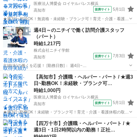
医療法人博愛会 ロイヤルパレス横浜
5月1日
提携サイト
高知市
★週3日~相談OK！無資格・未経験・ブランク可！育児・介護・看護休
暇の取得実績があるので、子育て世代の方でも、ライフスタイルの変
高知
高知市
介護
週4日～のニチイで働く訪問介護スタッフ
化に合わせて勤務できる環境です★ 時給： 1,000円~1,150円 ※時給は
（パート）
資格、経験などを...
時給1,217円
株式会社ニチイ学館
7月3日
提携サイト
高知市
主婦(夫)の働くを応援！ [勤務日数]： 週4日~
10:00~16:00/09:00~15:00/08:00~12:00/09:00~17:00/10:00~18:00 月/
高知
高知市
ケアマネージャー
【高知市】介護職・ヘルパー・パート / ★週3
火/水/木/金/土/日 などから選べます [...
日~勤務OK！未経験・ブランク可…
時給1,000円
医療法人博愛会 ロイヤルパレス横浜
5月1日
提携サイト
高知市
★週3日~勤務OK！未経験・ブランク可！育児・介護・看護休暇の取得
実績があるので、子育て世代の方でも、ライフスタイルの変化に合わ
高知
高知市
介護
【四万十市】介護職・ヘルパー・パート / ★
せて勤務できる環境です★ 時給： 1,000円 アクセス：桟橋線 桟橋車庫
週3日・1日2時間以内の勤務！正社…
前 車で7分 オ...
時給897円