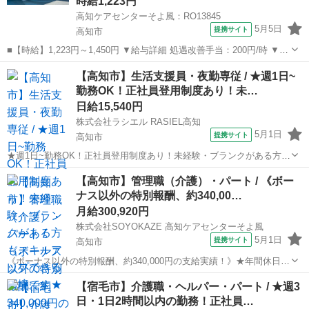
時給1,223円
高知ケアセンターそよ風：RO13845
5月5日
提携サイト
高知市
■【時給】1,223円～1,450円 ▼給与詳細 処遇改善手当：200円/時 ▼下
記別途支給 通勤手当 年末年始手当：380円/時 ※12/300時～1/324時 寸
高知
高知市
介護
【高知市】生活支援員・夜勤専従 / ★週1日~
志あり：年2回（6月・12月） ※業績による ※処...
勤務OK！正社員登用制度あり！未…
日給15,540円
株式会社ラシエル RASIEL高知
5月1日
提携サイト
高知市
★週1日~勤務OK！正社員登用制度あり！未経験・ブランクがある方も
スキルアップできる環境です★ 日給： 15,540円~ / 夜勤 日給：
高知
高知市
介護
【高知市】管理職（介護）・パート / 《ボー
10,390円~ / 深夜勤 アクセス：土讃線 土佐一宮 徒歩4分;土讃線 薊野...
ナス以外の特別報酬、約340,00…
月給300,920円
株式会社SOYOKAZE 高知ケアセンターそよ風
5月1日
提携サイト
高知市
《ボーナス以外の特別報酬、約340,000円の支給実績！》★年間休日
124日！ブランクOK！スタッフ間の風通しが良く、何でも相談しやす
高知
高知市
介護
【宿毛市】介護職・ヘルパー・パート / ★週3
い環境です★ 月給： 300,920円~315,920円 / 管理者候補（フルタイム
日・1日2時間以内の勤務！正社員…
パー...