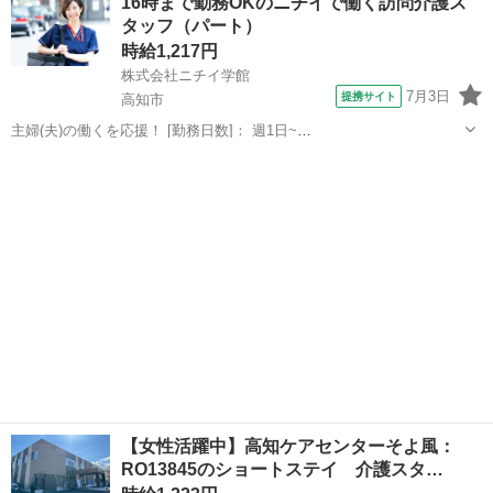
16時まで勤務OKのニチイで働く訪問介護ス
時 寸志あり：年2回（6月・12月） ※業績によ...
タッフ（パート）
時給1,217円
株式会社ニチイ学館
7月3日
提携サイト
高知市
主婦(夫)の働くを応援！ [勤務日数]： 週1日~
10:00~16:00/09:00~15:00/08:00~12:00/09:00~17:00/10:00~18:00 月/
高知
高知市
ケアマネージャー
火/水/木/金/土/日 などから選べます [...
【女性活躍中】高知ケアセンターそよ風：
RO13845のショートステイ 介護スタ…