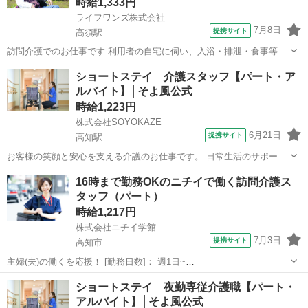
時給1,333円
ライフワンズ株式会社
7月8日
提携サイト
高須駅
訪問介護でのお仕事です 利用者の自宅に伺い、入浴・排泄・食事等の
介護業務と日常生活のお世話を行うサービスを行っていただきます。
高知
高知市
高須駅
介護
ショートステイ 介護スタッフ【パート・ア
※訪問には社用車：通常は原付バイクを使用して行って頂きます （雨
ルバイト】│そよ風公式
天時は軽四自動...
時給1,223円
株式会社SOYOKAZE
6月21日
提携サイト
高知駅
お客様の笑顔と安心を支える介護のお仕事です。 日常生活のサポート
や身体介助（食事・入浴・排せつ・移乗など）をはじめ、レクリエー
高知
高知市
高知駅
介護
16時まで勤務OKのニチイで働く訪問介護ス
ションの企画・実施、ご利用報告などの書類作成、送迎業務など幅広
タッフ（パート）
い業務を担当。 チームで協力しながら...
時給1,217円
株式会社ニチイ学館
7月3日
提携サイト
高知市
主婦(夫)の働くを応援！ [勤務日数]： 週1日~
10:00~16:00/09:00~15:00/08:00~12:00/09:00~17:00/10:00~18:00 月/
高知
高知市
ケアマネージャー
ショートステイ 夜勤専従介護職【パート・
火/水/木/金/土/日 などから選べます [...
アルバイト】│そよ風公式