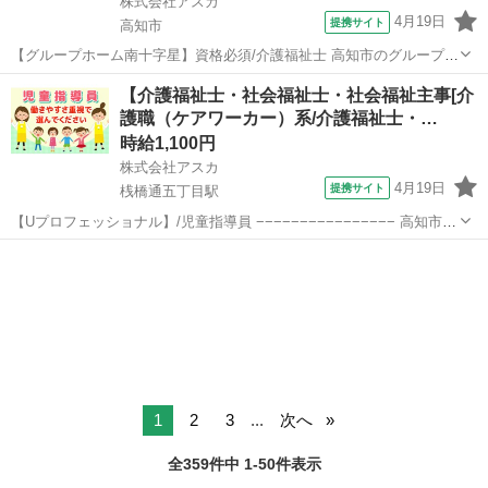
株式会社アスカ
4月19日
提携サイト
高知市
【グループホーム南十字星】資格必須/介護福祉士 高知市のグループホ
ームで、 介護職員さんを募集中です(*^^*) ◆◆◆募集条件◆◆◆ ・介
高知
高知市
介護
【介護福祉士・社会福祉士・社会福祉主事[介
護職の経験必須 ・高校以上 ・認知症介護基礎研修の修了者 ◆◆◆お
護職（ケアワーカー）系/介護福祉士・…
仕事内容◆◆◆...
時給1,100円
株式会社アスカ
4月19日
提携サイト
桟橋通五丁目駅
【Uプロフェッショナル】/児童指導員 −−−−−−−−−−−−−−−− 高知市瀬
戸にある放課後等デイサービス Uプロフェッショナルで児童指導員さ
高知
高知市
桟橋通五丁目駅
介護
ん募集☆ −−−−−−−−−−−−−−−− 【お仕事内容】 1日定員10人...
1
2
3
...
次へ
全359件中 1-50件表示