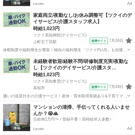
Ad
Lacotto
家庭両立/夜勤なし/お休み調整可【ツクイのデ
イサービス/介護スタッフ求人】
時給1,023円
ツクイ高知神田(デイサービス)
7月24日
提携サイト
上町五丁目駅
休暇制度や福利厚生が豊富！独自の福利厚生「ツクイPLUS」も自慢で
す♪プライベートも大切にできます。 ★☆ 働きやすいメリット多数
高知
高知市
上町五丁目駅
介護
未経験者歓迎/経験不問/研修制度充実/夜勤な
★☆ ＼＼サービス・職種の魅力／／ 「今私たちに求められていること
し【ツクイのデイサービス/介護スタ…
は何だろう」「どんな工...
時給1,023円
ツクイ高知東雲(デイサービス)
7月24日
提携サイト
高知市
通いの送迎付きの介護サービス！産休・育休取得実績あり&子育てママ
在籍中！ライフイベントにも柔軟に対応しています。 ★☆ 働きやすい
高知
高知市
介護
マンションの清掃、手伝ってくれる人いませ
メリット多数 ★☆ ＼＼サービス・職種の魅力／／ 「今私たちに求め
んか？😭🙏
られていることは何だろう...
日給例1万円〜 / 登録不要！高時給求人多数✨
Ad
Lacotto