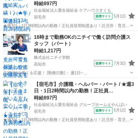
時給897円
社会福祉法人愛生福祉会 ケアハウスすくも
5月1日
提携サイト
宿毛市
★週3日・1日2時間以内の勤務！正社員登用制度あり！託児所・育児休
業の取得実績があるので、小さなお子さまがいる方も安心して働くこ
高知
宿毛市
介護
16時まで勤務OKのニチイで働く訪問介護ス
とができます★ 時給： 897円~900円 アクセス：宿毛線 工業団地 徒歩
タッフ（パート）
6分;宿毛線 平...
時給1,217円
株式会社ニチイ学館
7月3日
提携サイト
高知市
主婦(夫)の働くを応援！ [勤務日数]： 週1日~
10:00~16:00/09:00~15:00/08:00~12:00/09:00~17:00/10:00~18:00 月/
高知
高知市
ケアマネージャー
【宿毛市】介護職・ヘルパー・パート / ★週3
火/水/木/金/土/日 などから選べます [...
日・1日2時間以内の勤務！正社員…
時給897円
社会福祉法人愛生福祉会 グループホームえやんばい
5月1日
提携サイト
宿毛市
★週3日・1日2時間以内の勤務！正社員登用制度あり！託児所・育児休
業の取得実績があるので、小さなお子さまがいる方も安心して働くこ
高知
宿毛市
介護
とができます★ 時給： 897円~900円 アクセス：宿毛線 工業団地 徒歩