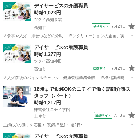
デイサービスの介護職員
時給1,023円
ツクイ高知東雲
7月24日
提携サイト
高知市
※食事や入浴、排せつなどの介助 ※レクリエーションの企画、実施
※他スタッフと連携してのケア業務全般 ※送迎・添乗業務 ※各
高知
高知市
介護
デイサービスの看護職員
種記録業務など ◆従事すべき業務の変更の範囲 なし ◆勤務場所の変
時給1,277円
更の範囲 なし ◆有期労...
ツクイ高知神田
7月24日
提携サイト
高知市
※入浴前後のバイタルチェック、健康管理業務全般 ※機能訓練時の
補助業務 ※他スタッフと連携してのケア業務全般 ※各種記録業務
高知
高知市
介護
16時まで勤務OKのニチイで働く訪問介護ス
など ◆従事すべき業務の変更の範囲 なし ◆勤務場所の変更の範囲
タッフ（パート）
なし ◆有期労働契約を更新...
時給1,217円
株式会社ニチイ学館
7月3日
提携サイト
土佐市
主婦(夫)の働くを応援！ [勤務日数]： 週2日~
10:00~16:00/09:00~15:00/08:00~12:00/09:00~17:00/10:00~18:00 月/
高知
土佐市
ケアマネージャー
デイサービスの介護職員
火/水/木/金/土/日 などから選べます [...