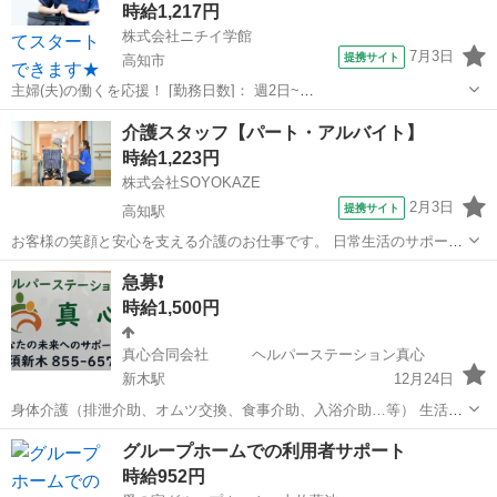
時給1,217円
株式会社ニチイ学館
7月3日
提携サイト
高知市
主婦(夫)の働くを応援！ [勤務日数]： 週2日~
10:00~16:00/09:00~15:00/08:00~12:00/09:00~17:00/10:00~18:00 月/
高知
高知市
ケアマネージャー
介護スタッフ【パート・アルバイト】
火/水/木/金/土/日 などから選べます [...
時給1,223円
株式会社SOYOKAZE
2月3日
提携サイト
高知駅
お客様の笑顔と安心を支える介護のお仕事です。 日常生活のサポート
や身体介助（食事・入浴・排せつ・移乗など）をはじめ、レクリエー
高知
高知市
高知駅
介護
急募❗️
ションの企画・実施、ご利用報告などの書類作成、送迎業務など幅広
時給1,500円
い業務を担当。 チームで協力しながら...
真心合同会社 ヘルパーステーション真心
新木駅
12月24日
身体介護（排泄介助、オムツ交換、食事介助、入浴介助…等） 生活援
助（掃除、洗濯、買い物…等） 介護保険でのご利用者様、障がい福祉
高知
高知市
新木駅
訪問介護
介助
グループホームでの利用者サポート
サービスでのご利用者様の、介助に、なります。 職場は、とても明る
時給952円
く働きやすい環境です。 ジモテ...