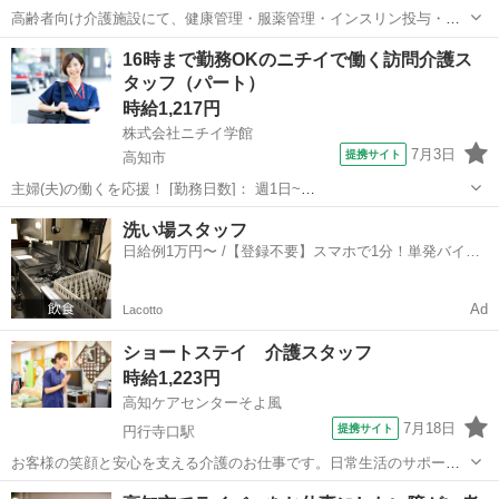
高齢者向け介護施設にて、健康管理・服薬管理・インスリン投与・胃
ろう・ストマ処置・機能訓練・各種書類作成などを担当します。介護
高知
高知市
円行寺口駅
介護
16時まで勤務OKのニチイで働く訪問介護ス
職員と連携しながら、お客様の一日をサポートしていただきます。未
タッフ（パート）
経験でも安心のサポート体制が整っており...
時給1,217円
株式会社ニチイ学館
7月3日
提携サイト
高知市
主婦(夫)の働くを応援！ [勤務日数]： 週1日~
10:00~16:00/09:00~15:00/08:00~12:00/09:00~17:00/10:00~18:00 月/
高知
高知市
ケアマネージャー
洗い場スタッフ
火/水/木/金/土/日 などから選べます [...
日給例1万円〜 /【登録不要】スマホで1分！単発バイト
一括検索✨
Ad
Lacotto
ショートステイ 介護スタッフ
時給1,223円
高知ケアセンターそよ風
7月18日
提携サイト
円行寺口駅
お客様の笑顔と安心を支える介護のお仕事です。日常生活のサポート
や身体介助(食事・入浴・排せつ・移乗など)をはじめ、レクリエーショ
高知
高知市
円行寺口駅
介護