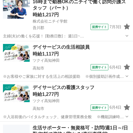
16時まで勤務OKのニチイで働く訪問介護ス
タッフ（パート）
時給1,217円
株式会社ニチイ学館
7月3日
提携サイト
吾川郡
主婦(夫)の働くを応援！ [勤務日数]： 週1日~
10:00~16:00/09:00~15:00/08:00~12:00/09:00~17:00/10:00~18:00 月/
高知
吾川郡
ケアマネージャー
デイサービスの生活相談員
火/水/木/金 などから選べます [勤務地・...
時給1,117円
ツクイ高知神田
6月4日
提携サイト
高知市
※お客様やご家族に対する生活上の相談援助 ※個別援助計画作成、
および実施、評価 ※契約などの各種手続き ※サービス担当者会議
高知
高知市
介護
デイサービスの看護スタッフ
への出席 ※ケアマネジャー、ご家族、その他関係機関との連絡調
時給1,277円
整・報告 ※事務業務 ※介護...
ツクイ高知神田
6月4日
提携サイト
高知市
※入浴前後のバイタルチェック、健康管理業務全般 ※機能訓練時の
補助業務 ※他スタッフと連携してのケア業務全般 ※各種記録業務
高知
高知市
介護
生活サポーター・無資格可・訪問/週1日～/日
など ◆従事すべき業務の変更の範囲 なし ◆勤務場所の変更の範囲