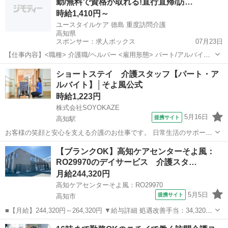
勤/無料で資格が取れる!直行直帰/訪…
なし ◆有期労働契約を更新...
時給1,410円～
ユースタイルケア 徳島 重度訪問介護
高知県
スポンサー：求人ボックス
07月23日
【仕事内容】<職種> 介護職/ヘルパー <雇用形態> パート/アルバイト
<施設形態> 訪問介護 <お仕事内容> <仕事内容詳細> 障がいによりお
アルバイト・パート
ショートステイ 介護スタッフ【パート・ア
ひとりでは生活が難しい方のケア ・見守り ・日常生活のお手伝い ・
ルバイト】│そよ風公式
食事介助 ・介護記...
時給1,223円
株式会社SOYOKAZE
5月16日
提携サイト
高知駅
お客様の笑顔と安心を支える介護のお仕事です。 日常生活のサポート
や身体介助（食事・入浴・排せつ・移乗など）をはじめ、レクリエー
高知
高知市
高知駅
介護
【ブランクOK】高知ケアセンターそよ風：
ションの企画・実施、ご利用報告などの書類作成、送迎業務など幅広
RO29970のデイサービス 介護スタ…
い業務を担当。 チームで協力しながら...
月給244,320円
高知ケアセンターそよ風：RO29970
5月5日
提携サイト
高知市
■【月給】244,320円～264,320円 ▼給与詳細 処遇改善手当：34,320円
▼下記別途支給 通勤手当 年末年始手当：380円/時 ※12/300時～1/324
高知
高知市
介護