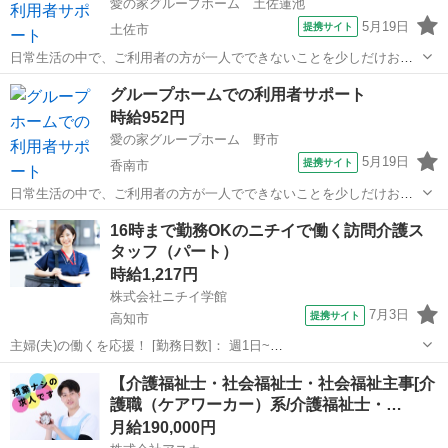
愛の家グループホーム 土佐蓮池
5月19日
提携サイト
土佐市
日常生活の中で、ご利用者の方が一人でできないことを少しだけお手
伝いするお仕事がメインになります。 一緒に料理を作ったり、洗濯物
高知
土佐市
介護
グループホームでの利用者サポート
を干したり、お買い物に出かけてみたり…♪ あくまでもサポートなの
時給952円
で、特別なスキルは無くても大丈夫で...
愛の家グループホーム 野市
5月19日
提携サイト
香南市
日常生活の中で、ご利用者の方が一人でできないことを少しだけお手
伝いするお仕事がメインになります。 一緒に料理を作ったり、洗濯物
高知
香南市
介護
16時まで勤務OKのニチイで働く訪問介護ス
を干したり、お買い物に出かけてみたり…♪ あくまでもサポートなの
タッフ（パート）
で、特別なスキルは無くても大丈夫で...
時給1,217円
株式会社ニチイ学館
7月3日
提携サイト
高知市
主婦(夫)の働くを応援！ [勤務日数]： 週1日~
10:00~16:00/09:00~15:00/08:00~12:00/09:00~17:00/10:00~18:00 月/
高知
高知市
ケアマネージャー
【介護福祉士・社会福祉士・社会福祉主事[介
火/水/木/金/土/日 などから選べます [...
護職（ケアワーカー）系/介護福祉士・…
月給190,000円