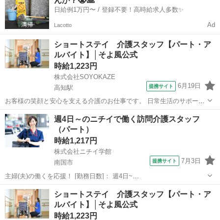
んか？😭🙏
ロアや居室の清掃、洗濯、物品補充...
日給例1万円〜 / 登録不要！高時給求人多数✨
Ad
Lacotto
ショートステイ 介護スタッフ【パート・ア
ルバイト】│そよ風公式
時給1,223円
株式会社SOYOKAZE
6月19日
提携サイト
高知駅
お客様の笑顔と安心を支える介護のお仕事です。 日常生活のサポート
や身体介助（食事・入浴・排せつ・移乗など）をはじめ、レクリエー
高知
高知市
高知駅
介護
週4日～のニチイで働く訪問介護スタッフ
ションの企画・実施、ご利用報告などの書類作成、送迎業務など幅広
（パート）
い業務を担当。 チームで協力しながら...
時給1,217円
株式会社ニチイ学館
7月3日
提携サイト
南国市
主婦(夫)の働くを応援！ [勤務日数]： 週4日~
10:00~16:00/09:00~15:00/08:00~12:00/09:00~17:00/10:00~18:00 月/
高知
南国市
ケアマネージャー
ショートステイ 介護スタッフ【パート・ア
火/水/木/金/土/日 などから選べます [...
ルバイト】│そよ風公式
時給1,223円