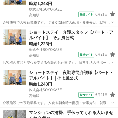
時給1,243円
株式会社SOYOKAZE
6月21日
提携サイト
高知駅
介護施設での夜勤業務です。 夕食や朝食時の配膳・食事介助、就寝・
起床時の移動や排泄介助など、夜間の生活支援全般を担当。 巡回や安
高知
高知市
高知駅
介護
ショートステイ 介護スタッフ【パート・ア
否確認、急変時の対応、介護記録の作成も行います。 空き時間にはフ
ルバイト】│そよ風公式
ロアや居室の清掃、洗濯、物品補充...
時給1,223円
株式会社SOYOKAZE
6月21日
提携サイト
高知駅
お客様の笑顔と安心を支える介護のお仕事です。 日常生活のサポート
や身体介助（食事・入浴・排せつ・移乗など）をはじめ、レクリエー
高知
高知市
高知駅
介護
ショートステイ 夜勤専従介護職【パート・
ションの企画・実施、ご利用報告などの書類作成、送迎業務など幅広
アルバイト】│そよ風公式
い業務を担当。 チームで協力しながら...
時給1,243円
株式会社SOYOKAZE
6月21日
提携サイト
高知駅
介護施設での夜勤業務です。 夕食や朝食時の配膳・食事介助、就寝・
起床時の移動や排泄介助など、夜間の生活支援全般を担当。 巡回や安
高知
高知市
高知駅
介護
マンションの清掃、手伝ってくれる人いませ
否確認、急変時の対応、介護記録の作成も行います。 空き時間にはフ