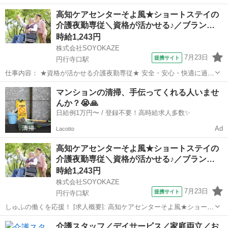
10:00~16:00/09:00~15:00/08:00~12:00/09:00~17:00/10:00~18:00 月/
高知
四万十市
ケアマネージャー
高知ケアセンターそよ風★ショートステイの
火/水/木/金/土/日 などから選べます [...
介護夜勤専従＼資格が活かせる♪／ブラン…
時給1,243円
株式会社SOYOKAZE
7月23日
提携サイト
円行寺口駅
仕事内容： ★資格が活かせる介護夜勤専従★ 安全・安心・快適に過ご
していただくためのお手伝い。 ご利用者さまの日々の生活を支えるお
高知
高知市
円行寺口駅
介護
マンションの清掃、手伝ってくれる人いませ
仕事です。 介護施設での夜勤業務です。夕食や朝食時の配膳・食事介
んか？😭🙏
助、就寝・起床時の移動や排...
日給例1万円〜 / 登録不要！高時給求人多数✨
Ad
Lacotto
高知ケアセンターそよ風★ショートステイの
介護夜勤専従＼資格が活かせる♪／ブラン…
時給1,243円
株式会社SOYOKAZE
7月23日
提携サイト
円行寺口駅
しゅふの働くを応援！ [求人概要]: 高知ケアセンターそよ風★ショート
ステイの介護夜勤専従＼資格が活かせる♪／ブランクＯＫ・社保完備・
高知
高知市
円行寺口駅
介護
介護スタッフ／デイサービス／家庭両立／お
各種手当あり [職種名]: 有資格の介護夜勤専従 [勤務地・最寄駅]: 高知