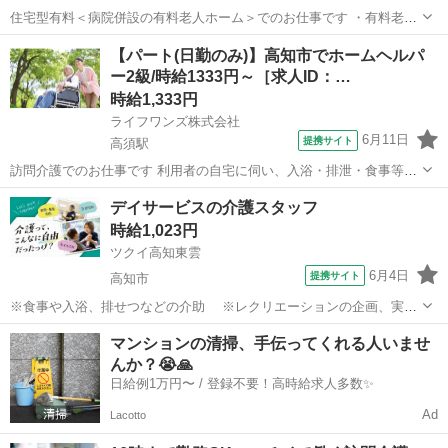
住宅型有料＜病院併設の有料老人ホーム＞でのお仕事です ・有料老人
ホーム利用者に対する介護業務 ・定期巡回 ・コール対応 ・起床、就
高知
高知市
桟橋通五丁目駅
介護
【パート(日勤のみ)】高知市でホームヘルパ
寝介助 ・月7回程度（夜勤のみの勤務）休憩は1：00～3：00か3：00～
ー2級/時給1333円～［求人ID：…
5：00のいずれ...
時給1,333円
ライフワンズ株式会社
6月11日
提携サイト
高須駅
訪問介護でのお仕事です 利用者の自宅に伺い、入浴・排泄・食事等の
介護業務と日常生活のお世話を行うサービスを行っていただきます。
高知
高知市
高須駅
介護
デイサービスの介護スタッフ
※訪問には社用車：通常は原付バイクを使用して行って頂きます （雨
時給1,023円
天時は軽四自動...
ツクイ高知東雲
6月4日
提携サイト
高知市
※食事や入浴、排せつなどの介助 ※レクリエーションの企画、実施
※他スタッフと連携してのケア業務全般 ※送迎・添乗業務 ※各
高知
高知市
介護
マンションの清掃、手伝ってくれる人いませ
種記録業務など ◆従事すべき業務の変更の範囲 なし ◆勤務場所の変
んか？😭🙏
更の範囲 なし ◆有期労...
日給例1万円〜 / 登録不要！高時給求人多数✨
Ad
Lacotto