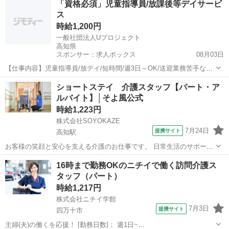
「資格必須」児童指導員/放課後等デイサービ
否確認、急変時の対応、介護記録の作成も行います。 空き時間にはフ
ス
ロアや居室の清掃、洗濯、物品補充...
時給1,200円
一般社団法人Uプロジェクト
高知県
スポンサー：求人ボックス
08月03日
【仕事内容】児童指導員/放デイ/短時間/週3日～OK/送迎業務苦手な方
もご相談ください/ 南国市にある放課後等デイサービス Uプロジェクト
アルバイト・パート
ショートステイ 介護スタッフ【パート・ア
で保育士さん募集 「お仕事内容> 1日定員10人の子どもに対して 子ど
ルバイト】│そよ風公式
もの成長・発達を支援す...
時給1,223円
株式会社SOYOKAZE
7月24日
提携サイト
高知駅
お客様の笑顔と安心を支える介護のお仕事です。 日常生活のサポート
や身体介助（食事・入浴・排せつ・移乗など）をはじめ、レクリエー
高知
高知市
高知駅
介護
16時まで勤務OKのニチイで働く訪問介護ス
ションの企画・実施、ご利用報告などの書類作成、送迎業務など幅広
タッフ（パート）
い業務を担当。 チームで協力しながら...
時給1,217円
株式会社ニチイ学館
7月3日
提携サイト
四万十市
主婦(夫)の働くを応援！ [勤務日数]： 週1日~