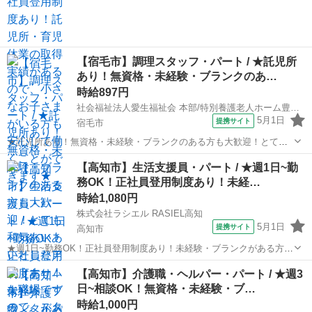
6分;宿毛線 平...
【宿毛市】調理スタッフ・パート / ★託児所
あり！無資格・未経験・ブランクのあ…
時給897円
社会福祉法人愛生福祉会 本部/特別養護老人ホーム豊寿園
5月1日
提携サイト
宿毛市
★託児所あり！無資格・未経験・ブランクのある方も大歓迎！とても
和気あいあいとしたアットホームな職場ですので、スタッフ間の風通
高知
宿毛市
介護
【高知市】生活支援員・パート / ★週1日~勤
しが良く、何でも相談しやすい環境です★ 時給： 897円~900円 アク
務OK！正社員登用制度あり！未経…
セス：宿毛線 工業団地 ...
時給1,080円
株式会社ラシエル RASIEL高知
5月1日
提携サイト
高知市
★週1日~勤務OK！正社員登用制度あり！未経験・ブランクがある方も
しっかりスキルを身につけることができる環境です★ 時給： 1,080円~
高知
高知市
介護
【高知市】介護職・ヘルパー・パート / ★週3
アクセス：土讃線 土佐一宮 徒歩4分;土讃線 薊野 徒歩14分 オススメコ
日~相談OK！無資格・未経験・ブ…
メン...
時給1,000円