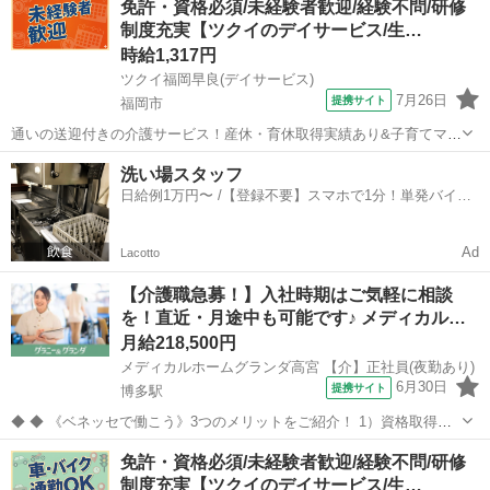
免許・資格必須/未経験者歓迎/経験不問/研修
メリット多数 ★☆ ＼＼サービス・職種の魅力／／ デイサービスでお
制度充実【ツクイのデイサービス/生…
客様の生活に寄り添い、ゆ...
時給1,317円
ツクイ福岡早良(デイサービス)
7月26日
提携サイト
福岡市
通いの送迎付きの介護サービス！産休・育休取得実績あり&子育てママ
在籍中！ライフイベントにも柔軟に対応しています。 ★☆ 働きやすい
福岡
福岡市
介護
洗い場スタッフ
メリット多数 ★☆ ＼＼サービス・職種の魅力／／ 生活相談員はサー
日給例1万円〜 /【登録不要】スマホで1分！単発バイト
ビスの質の向上における重...
一括検索✨
Ad
Lacotto
【介護職急募！】入社時期はご気軽に相談
を！直近・月途中も可能です♪ メディカル…
月給218,500円
メディカルホームグランダ高宮 【介】正社員(夜勤あり)
6月30日
提携サイト
博多駅
◆ ◆ 《ベネッセで働こう》3つのメリットをご紹介！ 1）資格取得支
援制度＆受験・研修費の実費負担あり！(規定あり) 2）着実にキャリア
福岡
福岡市
博多駅
介護
免許・資格必須/未経験者歓迎/経験不問/研修
を磨けるでステップアップフィールドが充実！ 3）他社講座も受講
制度充実【ツクイのデイサービス/生…
OK！ 《入社後サポ...