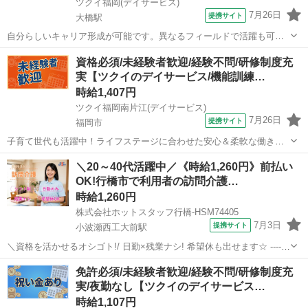
ツクイ福岡(デイサービス)
7月26日
提携サイト
大橋駅
自分らしいキャリア形成が可能です。異なるフィールドで活躍も可！
資格取得支援も整っています。 ★☆ 働きやすいメリット多数 ★☆ ＼
福岡
福岡市
大橋駅
介護
資格必須/未経験者歓迎/経験不問/研修制度充
＼サービス・職種の魅力／／ 「今私たちに求められていることは何だ
実【ツクイのデイサービス/機能訓練…
ろう」「どんな工夫をしたら...
時給1,407円
ツクイ福岡南片江(デイサービス)
7月26日
提携サイト
福岡市
子育て世代も活躍中！ライフステージに合わせた安心＆柔軟な働き方
を実現！家庭と仕事の両立を応援します◎ ★☆ 働きやすいメリット多
福岡
福岡市
介護
＼20～40代活躍中／《時給1,260円》前払い
数 ★☆ ＼＼サービス・職種の魅力／／ ノウハウが豊富なツクイだか
OK!行橋市で利用者の訪問介護…
らこそ、お一人おひとりの生...
時給1,260円
株式会社ホットスタッフ行橋-HSM74405
7月3日
提携サイト
小波瀬西工大前駅
＼資格を活かせるオシゴト!/ 日勤×残業ナシ! 希望休も出せます☆ -------
-------------------------- 【このオシゴトのまとめ!】 ▼訪問介護のオシゴト!
福岡
小波瀬西工大前駅
ホームヘルパー
免許必須/未経験者歓迎/経験不問/研修制度充
資格や経験が活かせます♪ ...
実/夜勤なし【ツクイのデイサービス…
時給1,107円