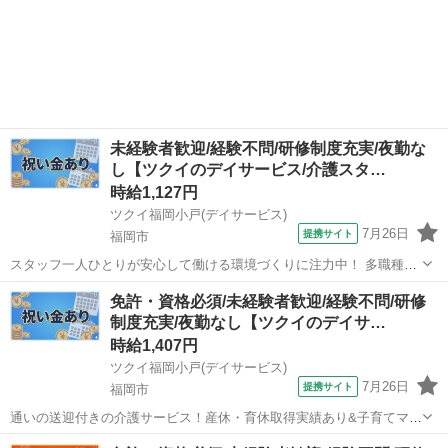
未経験者歓迎/経験不問/研修制度充実/夜勤な
し【ツクイのデイサービス/介護スタ…
時給1,127円
ツクイ福岡小戸(デイサービス)
7月26日
提携サイト
福岡市
スタッフ一人ひとりが安心して働ける環境づくりに注力中！ 多職種連
携◎働きやすさも考え、スタッフの声を大切にしています！ ★☆ 働き
福岡
福岡市
介護
免許・資格必須/未経験者歓迎/経験不問/研修
やすいメリット多数 ★☆ ＼＼サービス・職種の魅力／／ 「今私たち
制度充実/夜勤なし【ツクイのデイサ…
に求められていることは何...
時給1,407円
ツクイ福岡小戸(デイサービス)
7月26日
提携サイト
福岡市
通いの送迎付きの介護サービス！産休・育休取得実績あり&子育てママ
在籍中！ライフイベントにも柔軟に対応しています。 ★☆ 働きやすい
福岡
福岡市
介護