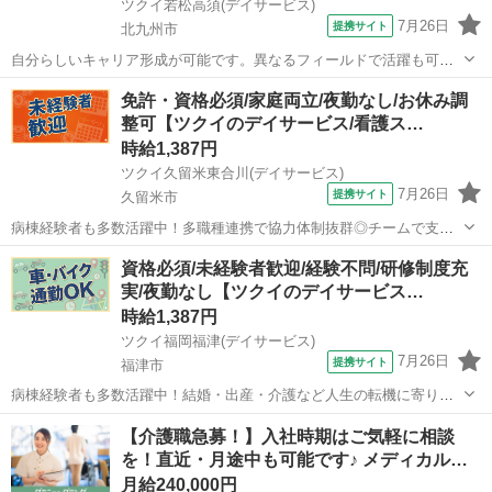
ツクイ若松高須(デイサービス)
7月26日
提携サイト
北九州市
自分らしいキャリア形成が可能です。異なるフィールドで活躍も可！
資格取得支援も整っています。 ★☆ 働きやすいメリット多数 ★☆ ＼
福岡
北九州市
介護
免許・資格必須/家庭両立/夜勤なし/お休み調
＼サービス・職種の魅力／／ 生活相談員はサービスの質の向上におけ
整可【ツクイのデイサービス/看護ス…
る重要なキーパーソンとなる...
時給1,387円
ツクイ久留米東合川(デイサービス)
7月26日
提携サイト
久留米市
病棟経験者も多数活躍中！多職種連携で協力体制抜群◎チームで支え
合い安心して働けます。 ★☆ 働きやすいメリット多数 ★☆ ＼＼サー
福岡
久留米市
介護
資格必須/未経験者歓迎/経験不問/研修制度充
ビス・職種の魅力／／ デイサービスでお客様の生活に寄り添い、ゆっ
実/夜勤なし【ツクイのデイサービス…
くりと時間をかけながら信頼...
時給1,387円
ツクイ福岡福津(デイサービス)
7月26日
提携サイト
福津市
病棟経験者も多数活躍中！結婚・出産・介護など人生の転機に寄り添
う柔軟な働き方を応援します。 ★☆ 働きやすいメリット多数 ★☆ ＼
福岡
福津市
介護
【介護職急募！】入社時期はご気軽に相談
＼サービス・職種の魅力／／ デイサービスでお客様の生活に寄り添
を！直近・月途中も可能です♪ メディカル…
い、ゆっくりと時間をかけなが...
月給240,000円