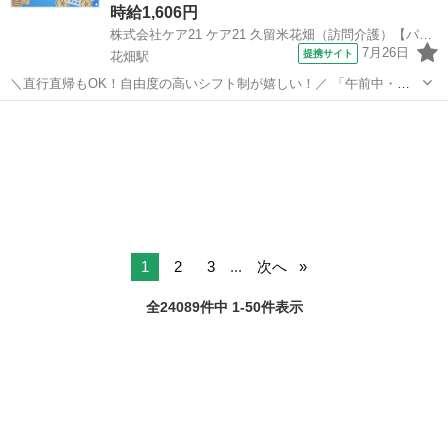
時給1,606円
株式会社ケア21 ケア21 久留米花畑（訪問介護）【パート】登録ヘルパー_47145
7月26日
提携サイト
花畑駅
＼直行直帰もOK！自由度の高いシフト制が嬉しい！／ 「午前中・午
後だけ」「フルタイム週3日」「1日30分」 「1日3時間の週5日」など
福岡
久留米市
花畑駅
介護
少しでも空いた時間を活用し、 資格を活かして働きたい方にピッタリ
のお仕事です また、...
1
2
3
...
次へ
全24089件中 1-50件表示