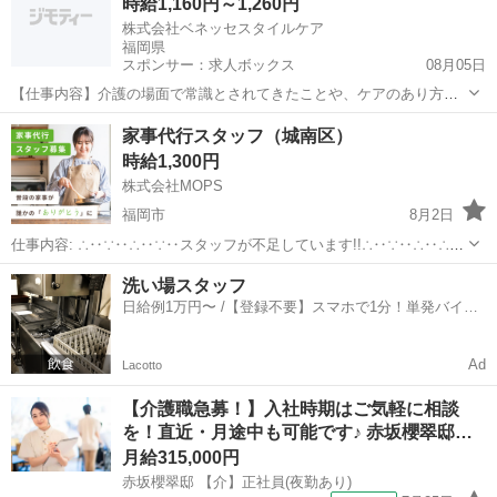
時給1,160円～1,260円
ジママ（ ht...
株式会社ベネッセスタイルケア
福岡県
スポンサー：求人ボックス
08月05日
【仕事内容】介護の場面で常識とされてきたことや、ケアのあり方を
見直すきっかけにも繋げること、 また、30年にわたって培ってきた介
アルバイト・パート
家事代行スタッフ（城南区）
護の経験やベネッセが成功した事例はもちろん、 上手くいかなかった
時給1,300円
事例についても分析し、「ベネッセメソッ...
株式会社MOPS
福岡市
8月2日
仕事内容: ∴‥∵‥∴‥∵‥スタッフが不足しています!!∴‥∵‥∴‥∴‥
∵ 現在、お客様から多数のご依頼をいただいておりスタッフが不足し
福岡
福岡市
ホームヘルパー
スタッフ
洗い場スタッフ
ています 大手の家事代行で仕事が入らなくなったという方はぜひ！ カ
日給例1万円〜 /【登録不要】スマホで1分！単発バイト
ジママ（ ht...
一括検索✨
Ad
Lacotto
【介護職急募！】入社時期はご気軽に相談
を！直近・月途中も可能です♪ 赤坂櫻翠邸…
月給315,000円
赤坂櫻翠邸 【介】正社員(夜勤あり)