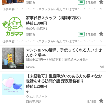
福岡市
7月30日
仕事内容: ∴‥∵‥∴‥∵‥スタッフが不足しています!!∴‥∵‥∴‥∴‥
∵ 現在、お客様から多数のご依頼をいただいておりスタッフが不足し
福岡
福岡市
ホームヘルパー
スタッフ
家事代行スタッフ（福岡市西区）
ています 大手の家事代行で仕事が入らなくなったという方はぜひ！ カ
時給1,300円
ジママ（ ht...
株式会社MOPS
福岡市
7月30日
仕事内容: ∴‥∵‥∴‥∵‥スタッフが不足しています!!∴‥∵‥∴‥∴‥
∵ 現在、お客様から多数のご依頼をいただいておりスタッフが不足し
福岡
福岡市
ホームヘルパー
スタッフ
マンションの清掃、手伝ってくれる人いませ
ています 大手の家事代行で仕事が入らなくなったという方はぜひ！ カ
んか？😭🙏
ジママ（ ht...
日給例1万円〜 / 登録不要！高時給求人多数✨
Ad
Lacotto
【未経験可】重度障がいのある方の様々なお
世話をする訪問介護 深夜勤務有り
時給1,200円
ウェルサポート
西鉄平尾駅
8月8日