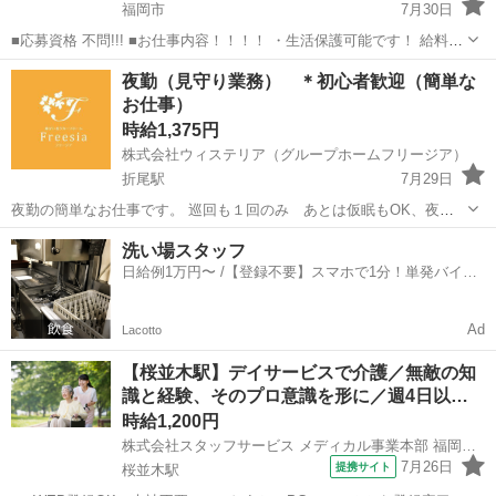
福岡市
7月30日
■応募資格 不問!!! ■お仕事内容！！！！ ・生活保護可能です！ 給料と
は別に携帯代などの通信費上限 20000円 交通費上限 20000円まで
福岡
福岡市
福祉
生活保護
夜勤（見守り業務） ＊初心者歓迎（簡単な
支給可能。 当事業所は福岡市より指定を受けている障害福祉...
お仕事）
時給1,375円
株式会社ウィステリア（グループホームフリージア）
折尾駅
7月29日
夜勤の簡単なお仕事です。 巡回も１回のみ あとは仮眠もOK、夜勤
体制も常時３名勤務なので安心してください。 夜勤中は好きな動画や
福岡
北九州市
折尾駅
福祉
業務
洗い場スタッフ
読書も・お勉強もOK！ 週１～OKです。 週3以上大歓迎！！！ 月末
日給例1万円〜 /【登録不要】スマホで1分！単発バイト
締めの20日払い ...
一括検索✨
Ad
Lacotto
【桜並木駅】デイサービスで介護／無敵の知
識と経験、そのプロ意識を形に／週4日以…
時給1,200円
株式会社スタッフサービス メディカル事業本部 福岡オフィス
7月26日
提携サイト
桜並木駅