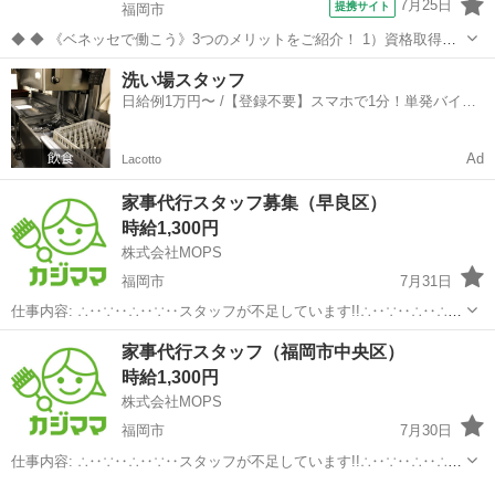
7月25日
提携サイト
福岡市
◆ ◆ 《ベネッセで働こう》3つのメリットをご紹介！ 1）資格取得支
援制度＆受験・研修費の実費負担あり！(規定あり) 2）着実にキャリア
福岡
福岡市
介護
洗い場スタッフ
を磨けるでステップアップフィールドが充実！ 3）他社講座も受講
日給例1万円〜 /【登録不要】スマホで1分！単発バイト
OK！ 《入社後サポ...
一括検索✨
Ad
Lacotto
家事代行スタッフ募集（早良区）
時給1,300円
株式会社MOPS
福岡市
7月31日
仕事内容: ∴‥∵‥∴‥∵‥スタッフが不足しています!!∴‥∵‥∴‥∴‥
∵ 現在、お客様から多数のご依頼をいただいておりスタッフが不足し
福岡
福岡市
ホームヘルパー
スタッフ
家事代行スタッフ（福岡市中央区）
ています 大手の家事代行で仕事が入らなくなったという方はぜひ！ カ
時給1,300円
ジママ（ ht...
株式会社MOPS
福岡市
7月30日
仕事内容: ∴‥∵‥∴‥∵‥スタッフが不足しています!!∴‥∵‥∴‥∴‥
∵ 現在、お客様から多数のご依頼をいただいておりスタッフが不足し
福岡
福岡市
ホームヘルパー
スタッフ