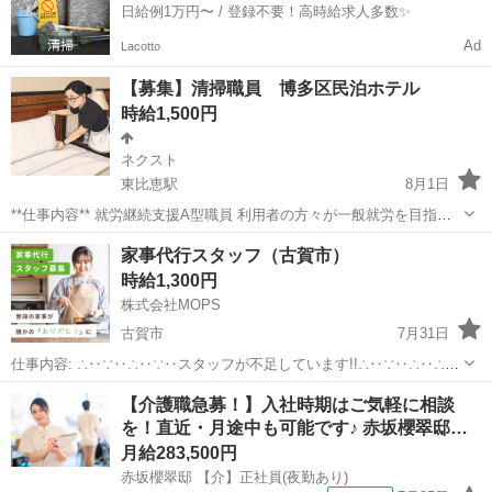
日給例1万円〜 / 登録不要！高時給求人多数✨
Ad
Lacotto
【募集】清掃職員 博多区民泊ホテル
時給1,500円
ネクスト
東比恵駅
8月1日
**仕事内容** 就労継続支援A型職員 利用者の方々が一般就労を目指し
て安心して働ける環境を提供するための サポート業務を担当していた
福岡
福岡市
東比恵駅
福祉
時給
家事代行スタッフ（古賀市）
だきます。 主に民泊ホテル清掃現場での清掃前後の作業となります。
時給1,300円
(準備・清掃後...
株式会社MOPS
古賀市
7月31日
仕事内容: ∴‥∵‥∴‥∵‥スタッフが不足しています!!∴‥∵‥∴‥∴‥
∵ 現在、お客様から多数のご依頼をいただいておりスタッフが不足し
福岡
古賀市
ホームヘルパー
スタッフ
【介護職急募！】入社時期はご気軽に相談
ています 大手の家事代行で仕事が入らなくなったという方はぜひ！ カ
を！直近・月途中も可能です♪ 赤坂櫻翠邸…
ジママ（ ht...
月給283,500円
赤坂櫻翠邸 【介】正社員(夜勤あり)