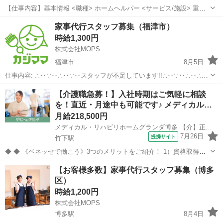
【仕事内容】基本情報 <職種> ホームヘルパー <サービス/施設> 重度
訪問介護 お仕事内容 重い障害や難病などで身体を動かせない方のお宅
アルバイト・パート
家事代行スタッフ募集（福津市）
に訪問し、夜間の見守りケアを行うお仕事です。もちろん直行直帰
時給1,300円
OK。 <仕事内容> ALSなど...
株式会社MOPS
福津市
8月5日
仕事内容: ∴‥∵‥∴‥∵‥スタッフが不足しています!!∴‥∵‥∴‥∴‥
∵ 現在、お客様から多数のご依頼をいただいておりスタッフが不足し
福岡
福津市
ホームヘルパー
スタッフ
【介護職急募！】入社時期はご気軽に相談
ています 大手の家事代行で仕事が入らなくなったという方はぜひ！ カ
を！直近・月途中も可能です♪ メディカル…
ジママ（ ht...
月給218,500円
メディカル・リハビリホームグランダ博多 【介】正社員(夜勤あり)
7月26日
提携サイト
竹下駅
◆ ◆ 《ベネッセで働こう》3つのメリットをご紹介！ 1）資格取得支
援制度＆受験・研修費の実費負担あり！(規定あり) 2）着実にキャリア
福岡
福岡市
竹下駅
介護
【お客様多数】家事代行スタッフ募集（博多
を磨けるでステップアップフィールドが充実！ 3）他社講座も受講
区）
OK！ 《入社後サポ...
時給1,200円
株式会社MOPS
博多駅
8月4日