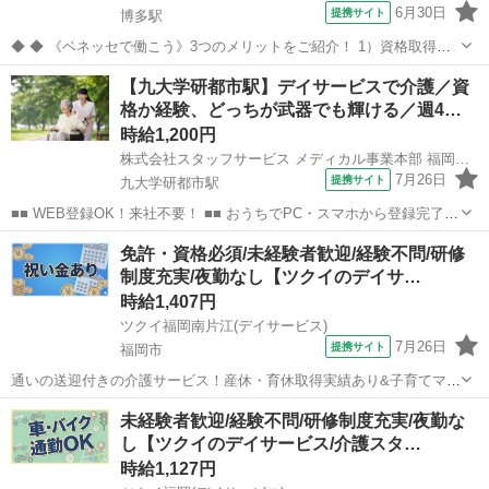
6月30日
提携サイト
博多駅
◆ ◆ 《ベネッセで働こう》3つのメリットをご紹介！ 1）資格取得支
援制度＆受験・研修費の実費負担あり！(規定あり) 2）着実にキャリア
福岡
福岡市
博多駅
介護
【九大学研都市駅】デイサービスで介護／資
を磨けるでステップアップフィールドが充実！ 3）他社講座も受講
格か経験、どっちが武器でも輝ける／週4…
OK！ 《入社後サポ...
時給1,200円
株式会社スタッフサービス メディカル事業本部 福岡オフィス
7月26日
提携サイト
九大学研都市駅
■■ WEB登録OK！来社不要！ ■■ おうちでPC・スマホから登録完了！
電話・メールでお仕事を紹介していくので、来社は不要♪ 業界最大級
福岡
福岡市
九大学研都市駅
介護
免許・資格必須/未経験者歓迎/経験不問/研修
のお仕事の中から、 あなたの「叶えたい」を叶えられる職場をご紹介
制度充実/夜勤なし【ツクイのデイサ…
します！ ■■ 資...
時給1,407円
ツクイ福岡南片江(デイサービス)
7月26日
提携サイト
福岡市
通いの送迎付きの介護サービス！産休・育休取得実績あり&子育てママ
在籍中！ライフイベントにも柔軟に対応しています。 ★☆ 働きやすい
福岡
福岡市
介護
未経験者歓迎/経験不問/研修制度充実/夜勤な
メリット多数 ★☆ ＼＼サービス・職種の魅力／／ デイサービスでお
し【ツクイのデイサービス/介護スタ…
客様の生活に寄り添い、ゆ...
時給1,127円