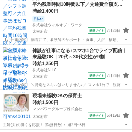
平均残業時間10時間以下／交通費全額支…
に求められていることは何...
時給1,400円
日払い
株式会社ウィルオブ・ワーク
7月26日
提携サイト
太宰府市
【お仕事内容】 病院にて、看護師のサポート ・食事、入浴、移動、排
泄などの身体介助 ・病室のシーツ交換、清掃、環境整備 ・事務作業の
福岡
太宰府市
その他
雑談が仕事になる♪スマホ1台でライブ配信｜
補助業務 ・伝票やカルテの運搬 ・備品、器具の確認 など 「できるか
未経験OK｜20代～30代女性が9割…
不安・・・」 という方...
時給1,250円
株式会社N.I.C
7月26日
提携サイト
太宰府市
【お仕事内容】 ＼特別なスキルはいりません♪／ スマホ1台で、視聴者
と楽しくお話しするだけ。 在籍ライバーの9割以上が20代～30代の女
福岡
太宰府市
イベントスタッフ
現場未経験OKの保育士
性。 同世代が多く、未経験からでも始めやすい環境です。 スマホアプ
時給1,500円
リを使ったライブ配...
マンパワーグループ株式会社
5月19日
提携サイト
太宰府市
主婦(夫)の働くを応援！ [勤務日数]： 週2日~5日
08:00~11:00/09:00~12:00/09:00~15:00/07:00~16:00/11:00~20:00 [勤務