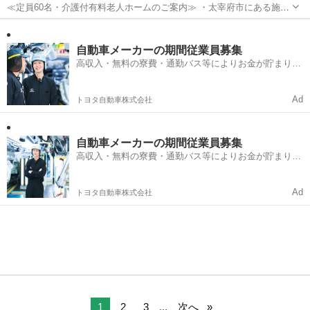
≪定員60名・介護付有料老人ホームのご案内≫ ・太宰府市にある施設
での介護職です。 ・自然に囲まれた落ち着きのある施設です。 ・駐車
福岡
太宰府市
介護
場が無料でお借りできます！ ・2～3ヶ月単位で様子を見ながらお仕事
したい方に！ ・施設長は看...
自動車メーカーの期間従業員募集
高収入・無料の寮費・通勤バス等によりお金が貯まりや
すい環境
Ad
トヨタ自動車株式会社
自動車メーカーの期間従業員募集
高収入・無料の寮費・通勤バス等によりお金が貯まりや
すい環境
Ad
トヨタ自動車株式会社
1
2
3
...
次へ