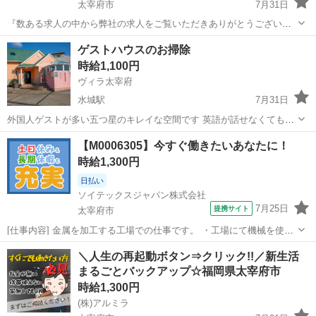
太宰府市
7月31日
『数ある求人の中から弊社の求人をご覧いただきありがとうございま
す!!』 全国に様々な求人を5万件以上取り扱っておりご希望条件やご状
福岡
太宰府市
工場
スタッフ
ゲストハウスのお掃除
況に応じてマッチしそうな求人をご案内いたします!! 応募前に相談だ
時給1,100円
けしてみたい方やどんな求...
ヴィラ太宰府
水城駅
7月31日
外国人ゲストが多い五つ星のキレイな空間です 英語が話せなくても
OK（＾＾）ハローの笑顔は世界共通語です BBQ・プール・露天風
福岡
太宰府市
水城駅
その他
給料
【M0006305】今すぐ働きたいあなたに！
呂・看板犬バニラ＆アイスがいる アメリカから輸入し完成した空間で
時給1,300円
す お仕事時間は昼間ですの...
日払い
ソイテックスジャパン株式会社
7月25日
提携サイト
太宰府市
[仕事内容] 金属を加工する工場での仕事です。 ・工場にて機械を使用
した金属を切る・曲げる・くっつける作業をお任せします。 主に
福岡
太宰府市
工場
＼人生の再起動ボタン⇒クリック!!／新生活
柱・土台などを制作・組み立てる作業です。 ＼＼ 職場見学歓
まるごとバックアップ☆福岡県太宰府市
迎 男女活躍中 ／／ ...
時給1,300円
(株)アルミラ