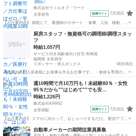
日払い
株式会社ウィルオブ・ワーク
7月26日
提携サイト
太宰府市
【お仕事内容】 病院にて、看護師のサポート ・食事、入浴、移動、排
泄などの身体介助 ・病室のシーツ交換、清掃、環境整備 ・事務作業の
福岡
太宰府市
その他
厨房スタッフ・無資格可の調理師/調理スタッ
補助業務 ・伝票やカルテの運搬 ・備品、器具の確認 など 「できるか
フ
不安・・・」 「未経験...
時給1,057円
サービス付き高齢者向け住宅 和寿苑
福岡県 太宰府市
スポンサー：求人ボックス
08月06日
【仕事内容】入居者様にお食事を作るお仕事です。 ・食材を専用の機
械で加熱、盛り付ける作業がメインですので、初心者の方もご安心く
アルバイト・パート
週10時間で月10万円も！未経験80％・女性
ださい。 ・全てのメニューに写真付きのレシピがあります。 雇用期間
95％だから""はじめて""でも安…
の定めなし 【経験・資格】<応募要件>...
時給1,226円
株式会社KIRINZ
7月26日
提携サイト
太宰府駅
【お仕事内容】 スマホに向かって、おしゃべりするだけ。 配信アプリ
（17LIVE／Pococha／IRIAM など）でライブ配信するお仕事です。
福岡
太宰府市
太宰府駅
イベントスタッフ
自動車メーカーの期間従業員募集
——————————— 配信内容はぜんぶ自由
高収入・無料の寮費・通勤バス等によりお金が貯まりや