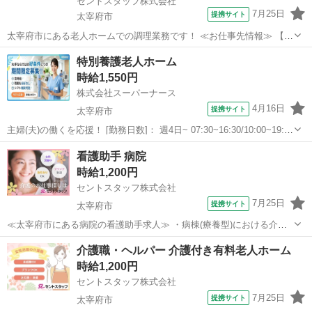
セントスタッフ株式会社
7月25日
提携サイト
太宰府市
太宰府市にある老人ホームでの調理業務です！ ≪お仕事先情報≫ 【施
設形態】介護付有料老人ホーム 【雇用形態】派遣 ≪業務内容≫ ・調
福岡
太宰府市
キッチン
特別養護老人ホーム
理、盛付 ・配膳 ・野菜などの下処理 ・食器洗浄 ・清掃、環境整備 派
時給1,550円
遣社員 当社は...
株式会社スーパーナース
4月16日
提携サイト
太宰府市
主婦(夫)の働くを応援！ [勤務日数]： 週4日~ 07:30~16:30/10:00~19:00
月/火/水/木/金/土/日 などから選べます [勤務地・最寄駅]： 福岡県太宰
福岡
太宰府市
看護師
看護助手 病院
府市 株式会社スーパーナース 都府楼前駅徒...
時給1,200円
セントスタッフ株式会社
7月25日
提携サイト
太宰府市
≪太宰府市にある病院の看護助手求人≫ ・病棟(療養型)における介護
のお仕事です。 ・駅近くで通勤にもとても便利な場所にあります。 ・
福岡
太宰府市
その他
介護職・ヘルパー 介護付き有料老人ホーム
医療従事者の指示のもとお仕事して頂くので安心です。 ・患者様が安
時給1,200円
心して治療や療養できるような...
セントスタッフ株式会社
7月25日
提携サイト
太宰府市