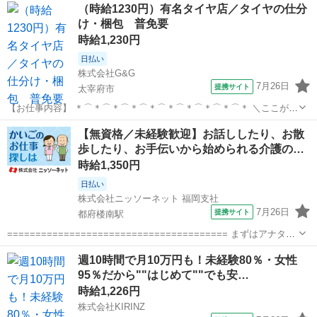
福岡
太宰府市
保育士
（時給1230円）有名タイヤ店／タイヤの仕分
地・最寄駅]： 福岡県太宰府市 【派...
け・梱包 普免要
時給1,230円
日払い
株式会社G&G
7月26日
提携サイト
太宰府市
【お仕事内容】 ＊⌒＊⌒＊⌒＊⌒＊⌒＊⌒＊⌒＊⌒＊⌒＊ ＼ここが推
しポイント／ ・時給1230円で安定収入（月21万円?） ・即日勤務
福岡
太宰府市
仕分け
【無資格／未経験歓迎】お話ししたり、お散
OK！すぐに働きたい方歓迎 ・MT免許が活かせる！車移動の業務あり
歩したり、お手伝いから始められる介護の…
・冷暖房完備＆きれ...
時給1,350円
日払い
株式会社ニッソーネット 福岡支社
7月26日
提携サイト
都府楼南駅
======================================= まずはアナタの
ご希望を教えてください♪
福岡
太宰府市
都府楼南駅
その他
週10時間で月10万円も！未経験80％・女性
======================================= 弊社の求人は
95％だから""はじめて""でも安…
【無資格...
時給1,226円
株式会社KIRINZ