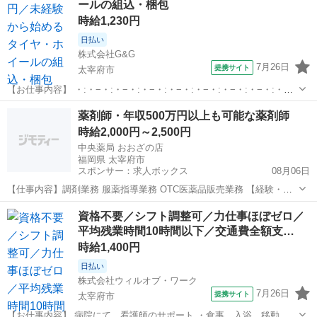
ールの組込・梱包
い。 あなた...
時給1,230円
日払い
株式会社G&G
7月26日
提携サイト
太宰府市
【お仕事内容】 ・:・−・:・−・:・−・:・−・:・−・:・−・:・−・:・
（（ イチオシPOINT ）） 仕入れたタイヤ・ホイールの入出荷や梱
福岡
太宰府市
仕分け
薬剤師・年収500万円以上も可能な薬剤師
包、 倉庫内整理などをお願いします＊ ・朝はゆとりの9:30始業でラ...
時給2,000円～2,500円
中央薬局 おおざの店
福岡県 太宰府市
スポンサー：求人ボックス
08月06日
【仕事内容】調剤業務 服薬指導業務 OTC医薬品販売業務 【経験・資
格】<応募要件> 以下全て必須要件 薬剤師免許 薬剤師経験5年以上 研
アルバイト・パート
資格不要／シフト調整可／力仕事ほぼゼロ／
修認定薬剤師 <歓迎要件> 認定実務実習指導薬剤師 【給与】時給
平均残業時間10時間以下／交通費全額支…
2,000円 〜 2,50...
時給1,400円
日払い
株式会社ウィルオブ・ワーク
7月26日
提携サイト
太宰府市
【お仕事内容】 病院にて、看護師のサポート ・食事、入浴、移動、排