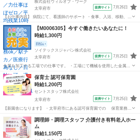
株式会社ウィルオブ・ワーク
7月26日
提携サイト
太宰府市
【お仕事内容】 病院にて、看護師のサポート ・食事、入浴、移動、排
泄などの身体介助 ・病室のシーツ交換、清掃、環境整備 ・事務作業の
福岡
太宰府市
その他
【M0006305】今すぐ働きたいあなたに！
補助業務 ・伝票やカルテの運搬 ・備品、器具の確認 など 「できるか
時給1,300円
不安・・・」 「未経験...
日払い
ソイテックスジャパン株式会社
7月25日
提携サイト
太宰府市
金属を加工する工場での仕事です。 ・工場にて機械を使用した金属を
切る・曲げる・くっつける作業をお任せします。 主に柱・土台など
福岡
太宰府市
工場
保育士 認可保育園
を制作・組み立てる作業です。 ＼＼ 職場見学歓迎 男女活躍
時給1,200円
中 ／／ 製造や組立作業...
セントスタッフ株式会社
7月25日
提携サイト
太宰府市
【新園舎になります】 ・太宰府市にある認可保育園での 保育業務で
す！ ・平日のみ勤務もOK！ ・派遣求人です！ ・社会保険完備 ・0～
福岡
太宰府市
保育士
調理師・調理スタッフ 介護付き有料老人ホー
2歳児いずれかのクラス担当！ ・ピアノなし園児の見守りや 掃除等
ム
をお願いします！ ・様...
時給1,150円