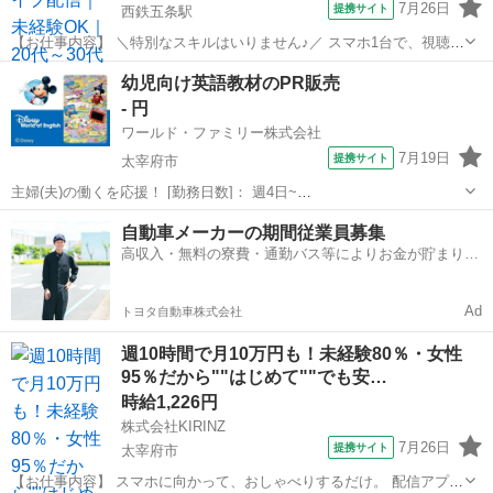
7月26日
提携サイト
西鉄五条駅
【お仕事内容】 ＼特別なスキルはいりません♪／ スマホ1台で、視聴者
と楽しくお話しするだけ。 在籍ライバーの9割以上が20代～30代の女
福岡
太宰府市
西鉄五条駅
イベントスタッフ
幼児向け英語教材のPR販売
性。 同世代が多く、未経験からでも始めやすい環境です。 スマホアプ
- 円
リを使ったライブ配...
ワールド・ファミリー株式会社
7月19日
提携サイト
太宰府市
主婦(夫)の働くを応援！ [勤務日数]： 週4日~
10:00~17:00/10:00~16:00/10:00~15:00/09:30~14:00 [勤務地・最寄
福岡
太宰府市
営業
自動車メーカーの期間従業員募集
駅]： 福岡県太宰府市 ※勤務エリア選択可 ワールド・フ...
高収入・無料の寮費・通勤バス等によりお金が貯まりや
すい環境
Ad
トヨタ自動車株式会社
週10時間で月10万円も！未経験80％・女性
95％だから""はじめて""でも安…
時給1,226円
株式会社KIRINZ
7月26日
提携サイト
太宰府市
【お仕事内容】 スマホに向かって、おしゃべりするだけ。 配信アプリ