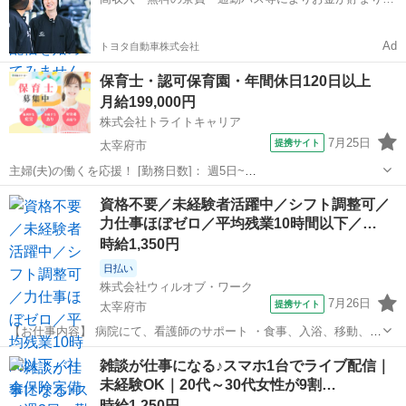
——————————— ・今日...
すい環境
Ad
トヨタ自動車株式会社
保育士・認可保育園・年間休日120日以上
月給199,000円
株式会社トライトキャリア
7月25日
提携サイト
太宰府市
主婦(夫)の働くを応援！ [勤務日数]： 週5日~
06:45~15:15/08:30~17:00/09:30~18:00/10:30~19:00 [勤務地・最寄
福岡
太宰府市
保育士
資格不要／未経験者活躍中／シフト調整可／
駅]： 福岡県太宰府市朱雀2-3-3 非公開 伊勢松本駅...
力仕事ほぼゼロ／平均残業10時間以下／…
時給1,350円
日払い
株式会社ウィルオブ・ワーク
7月26日
提携サイト
太宰府市
【お仕事内容】 病院にて、看護師のサポート ・食事、入浴、移動、排
泄などの身体介助 ・病室のシーツ交換、清掃、環境整備 ・事務作業の
福岡
太宰府市
その他
雑談が仕事になる♪スマホ1台でライブ配信｜
補助業務 ・伝票やカルテの運搬 ・備品、器具の確認 など 「できるか
未経験OK｜20代～30代女性が9割…
不安・・・」 「未経験...
時給1,250円