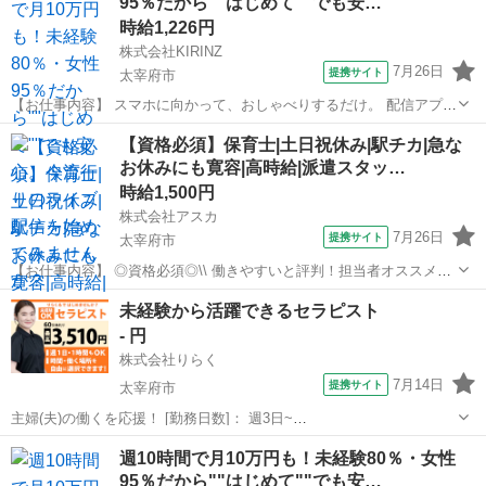
95％だから""はじめて""でも安…
時給1,226円
株式会社KIRINZ
7月26日
提携サイト
太宰府市
【お仕事内容】 スマホに向かって、おしゃべりするだけ。 配信アプリ
（17LIVE／Pococha／IRIAM など）でライブ配信するお仕事です。
福岡
太宰府市
イベントスタッフ
【資格必須】保育士|土日祝休み|駅チカ|急な
——————————— 配信内容はぜんぶ自由
お休みにも寛容|高時給|派遣スタッ…
——————————— ・今日...
時給1,500円
株式会社アスカ
7月26日
提携サイト
太宰府市
【お仕事内容】 ◎資格必須◎\\ 働きやすいと評判！担当者オススメ！
// ◆お仕事内容◆ 保育業務全般をお願いします 担任の先生のサポート
福岡
太宰府市
保育士
未経験から活躍できるセラピスト
や園の掃除 子どもたちの見守りなど 書類もお手伝い程度なので安心！
- 円
ピアノが苦...
株式会社りらく
7月14日
提携サイト
太宰府市
主婦(夫)の働くを応援！ [勤務日数]： 週3日~
10:00~16:00/10:00~15:00/10:00~17:00/13:00~18:00/15:00~23:00 月/
福岡
太宰府市
マッサージ
週10時間で月10万円も！未経験80％・女性
火/水/木/金/土/日 などから選べます [...
95％だから""はじめて""でも安…