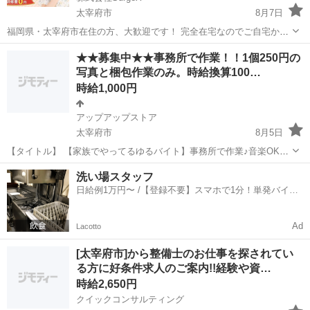
太宰府市
8月7日
福岡県・太宰府市在住の方、大歓迎です！ 完全在宅なのでご自宅から
応募いただけます。 顔を出さなくてもOK！スマホだけで始められる
福岡
太宰府市
その他
ライバー
★★募集中★★事務所で作業！！1個250円の
ライバーのお仕事です。 声だけのラジオ配信や、Vtuberスタイルでの
写真と梱包作業のみ。時給換算100…
活動も歓迎してい...
時給1,000円
アップアップストア
太宰府市
8月5日
【タイトル】 【家族でやってるゆるバイト】事務所で作業♪音楽OK
【本文】 こんにちは！ 太宰府市吉松で、家族3人（兄31・弟29・母
福岡
太宰府市
仕分け
時給
洗い場スタッフ
62）で小さな仕事をしています。 今回、自宅2階の事務所で一緒に働
日給例1万円〜 /【登録不要】スマホで1分！単発バイト
いてくれる方...
一括検索✨
Ad
Lacotto
[太宰府市]から整備士のお仕事を探されてい
る方に好条件求人のご案内!!経験や資…
時給2,650円
クイックコンサルティング