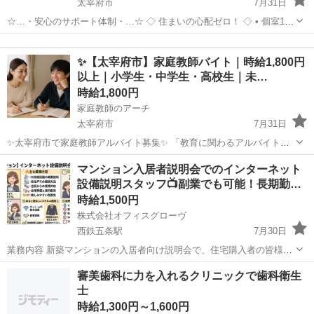
太宰府市
7月31日
☆…・安心のサポート体制・…☆ ◇ 住まいの心配ゼロ！ ◇ • 個室1R
完全無料！ • 即日入寮OK！など ◇ 所持金ゼロでもスタートできる！
福岡
太宰府市
工場
完全無料
◇ • 食費・生活費のサポート • 移動費用...
✨【太宰府市】家庭教師バイト｜時給1,800円
以上｜小学生・中学生・高校生｜未…
時給1,800円
家庭教師のアーチ
太宰府市
7月31日
✨太宰府市で家庭教師アルバイト募集✨ 「教育に関わるアルバイトを
探している」 「太宰府市で家庭教師の仕事をしてみたい」 「人に教え
福岡
太宰府市
家庭教師
時給
マンション入居者説明会でのインターネット
る経験を積みたい」 そんな方におすすめの家庭教師バイトです。 現
設備説明スタッフ📺副業でも可能！長期勤…
在、太宰...
時給1,500円
株式会社オフィスグローヴ
西鉄五条駅
7月30日
業務内容 新築マンションの入居者向け説明会で、住宅購入者の皆様に
インターネット設備について分かりやすくご説明していただくお仕事
福岡
太宰府市
西鉄五条駅
接客
スタッフ
審美歯科に力を入れるクリニックで歯科衛生
です。入居前の大切な時期に、新しい住環境での快適なインターネッ
士
トをサポートする重要な役割を担っ...
時給1,300円～1,600円