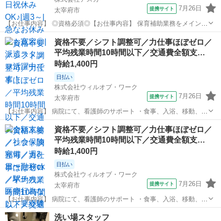
7月26日
提携サイト
太宰府市
【お仕事内容】 ◎資格必須◎【お仕事内容】 保育補助業務をメインで
お願いします！ ・食事、トイレ介助 ・連絡帳記入（慣れてからでも
福岡
太宰府市
保育士
資格不要／シフト調整可／力仕事ほぼゼロ／
OK〇） ・そうじ 【勤務時間・日数】 ・8:00～17:00 ・8:30～17:30
平均残業時間10時間以下／交通費全額支…
・9...
時給1,400円
日払い
株式会社ウィルオブ・ワーク
7月26日
提携サイト
太宰府市
【お仕事内容】 病院にて、看護師のサポート ・食事、入浴、移動、排
泄などの身体介助 ・病室のシーツ交換、清掃、環境整備 ・事務作業の
福岡
太宰府市
その他
資格不要／シフト調整可／力仕事ほぼゼロ／
補助業務 ・伝票やカルテの運搬 ・備品、器具の確認 など 「できるか
平均残業時間10時間以下／交通費全額支…
不安・・・」 という方...
時給1,400円
日払い
株式会社ウィルオブ・ワーク
7月26日
提携サイト
太宰府市
【お仕事内容】 病院にて、看護師のサポート ・食事、入浴、移動、排
泄などの身体介助 ・病室のシーツ交換、清掃、環境整備 ・事務作業の
福岡
太宰府市
その他
洗い場スタッフ
補助業務 ・伝票やカルテの運搬 ・備品、器具の確認 など 「できるか