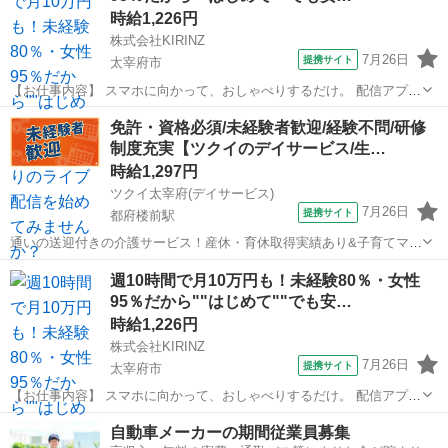
時給1,226円
株式会社KIRINZ
7月26日
提携サイト
太宰府市
【お仕事内容】 スマホに向かって、おしゃべりするだけ。 配信アプリ
（17LIVE／Pococha／IRIAM など）でライブ配信するお仕事です。
福岡
太宰府市
イベントスタッフ
免許・資格必須/未経験者歓迎/経験不問/研修
——————————— 配信内容はぜんぶ自由
制度充実【ツクイのデイサービス/生…
——————————— ・今日...
時給1,297円
ツクイ太宰府(デイサービス)
7月26日
提携サイト
都府楼前駅
通いの送迎付きの介護サービス！産休・育休取得実績あり&子育てママ
在籍中！ライフイベントにも柔軟に対応しています。 ★☆ 働きやすい
福岡
太宰府市
都府楼前駅
介護
週10時間で月10万円も！未経験80％・女性
メリット多数 ★☆ ＼＼サービス・職種の魅力／／ 生活相談員はサー
95％だから""はじめて""でも安…
ビスの質の向上における重...
時給1,226円
株式会社KIRINZ
7月26日
提携サイト
太宰府市
【お仕事内容】 スマホに向かって、おしゃべりするだけ。 配信アプリ
（17LIVE／Pococha／IRIAM など）でライブ配信するお仕事です。
福岡
太宰府市
イベントスタッフ
自動車メーカーの期間従業員募集
——————————— 配信内容はぜんぶ自由