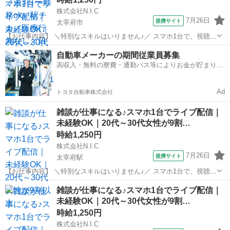
株式会社N.I.C
7月26日
提携サイト
太宰府市
【お仕事内容】 ＼特別なスキルはいりません♪／ スマホ1台で、視聴者
と楽しくお話しするだけ。 在籍ライバーの9割以上が20代～30代の女
福岡
太宰府市
イベントスタッフ
自動車メーカーの期間従業員募集
性。 同世代が多く、未経験からでも始めやすい環境です。 スマホアプ
高収入・無料の寮費・通勤バス等によりお金が貯まりや
リを使ったライブ配...
すい環境
Ad
トヨタ自動車株式会社
雑談が仕事になる♪スマホ1台でライブ配信｜
未経験OK｜20代～30代女性が9割…
時給1,250円
株式会社N.I.C
7月26日
提携サイト
太宰府駅
【お仕事内容】 ＼特別なスキルはいりません♪／ スマホ1台で、視聴者
と楽しくお話しするだけ。 在籍ライバーの9割以上が20代～30代の女
福岡
太宰府市
太宰府駅
イベントスタッフ
雑談が仕事になる♪スマホ1台でライブ配信｜
性。 同世代が多く、未経験からでも始めやすい環境です。 スマホアプ
未経験OK｜20代～30代女性が9割…
リを使ったライブ配...
時給1,250円
株式会社N.I.C