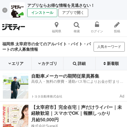
アプリならお得な情報を見逃さない！
インストール
アプリで開く
福岡県
検索
ログイン
投稿
福岡県 太宰府市の全てのアルバイト・バイト・パ
人気キーワード
ートの求人募集情報
エリア
カテゴリ
詳細
新着順
自動車メーカーの期間従業員募集
高収入・無料の寮費・通勤バス等によりお金が貯まりや
すい環境
Ad
トヨタ自動車株式会社
【太宰府市】完全在宅｜声だけライバー｜未
経験歓迎｜スマホでOK｜報酬しっかり
月給50,000円
株式会社SurgeX