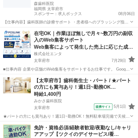
森歯科医院
福岡県 太宰府市
スポンサー：求人ボックス
08月06日
【仕事内容】歯科医師の診療サポート ・患者様へのブラッシング指導
・歯石等の除去、クリーニング ・その他歯科衛生士業務 業務の変更範
アルバイト・パート
在宅OK｜作業ほぼ無しで月々~数万円の副収
囲:医院が定める全ての業務 雇用期間の定めなし 転勤の可能性なし
入のWeb集客サポート
【経験・資格】<応募要件> 歯科...
Web集客によって発生した売上に応じた成果報酬
株式会社エンタ
太宰府市
7月29日
■仕事内容 企業や店舗のWeb集客をサポートするお仕事です。 Google
を活用した「Web上の店舗情報」の登録・初期設定を行っていただき
福岡
太宰府市
その他
Web
【太宰府市】歯科衛生士・パート / ★パート
ます。 日々の集客運用や問い合わせ対応、顧客対応はすべて運営本部
の方にも賞与あり！週1日~勤務OK…
が行うため、...
時給1,400円
みかさ歯科医院
5月1日
提携サイト
太宰府市
★パートの方にも賞与あり！週1日~勤務OK！無料駐車場完備で天候に
左右されず快適に通勤できます★ 時給： 1,400円~1,600円 アクセス：
福岡
太宰府市
歯科衛生士
免許・資格必須/経験者歓迎/夜勤なし/キャリ
太宰府線 太宰府 車で3分 オススメコメント ●パートの方にも賞与があ
アアップ【ツクイのデイサービス/看…
りま...