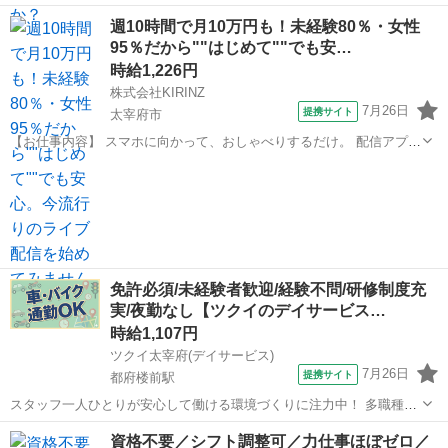
08:00~11:00/09:00~12:00/09:00~15:00/07:00~16:00/11:00~20:00 [勤務
福岡
太宰府市
保育士
週10時間で月10万円も！未経験80％・女性
地・最寄駅]： 福岡県太宰府市 【派...
95％だから""はじめて""でも安…
時給1,226円
株式会社KIRINZ
7月26日
提携サイト
太宰府市
【お仕事内容】 スマホに向かって、おしゃべりするだけ。 配信アプリ
（17LIVE／Pococha／IRIAM など）でライブ配信するお仕事です。
福岡
太宰府市
イベントスタッフ
——————————— 配信内容はぜんぶ自由
——————————— ・今日...
免許必須/未経験者歓迎/経験不問/研修制度充
実/夜勤なし【ツクイのデイサービス…
時給1,107円
ツクイ太宰府(デイサービス)
7月26日
提携サイト
都府楼前駅
スタッフ一人ひとりが安心して働ける環境づくりに注力中！ 多職種連
携◎働きやすさも考え、スタッフの声を大切にしています！ ★☆ 働き
福岡
太宰府市
都府楼前駅
介護
資格不要／シフト調整可／力仕事ほぼゼロ／
やすいメリット多数 ★☆ ＼＼サービス・職種の魅力／／ 「今私たち