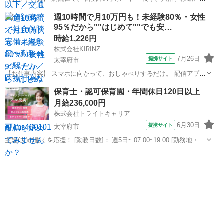
泄などの身体介助 ・病室のシーツ交換、清掃、環境整備 ・事務作業の
福岡
太宰府市
その他
週10時間で月10万円も！未経験80％・女性
補助業務 ・伝票やカルテの運搬 ・備品、器具の確認 など 「できるか
95％だから""はじめて""でも安…
不安・・・」 という方...
時給1,226円
株式会社KIRINZ
7月26日
提携サイト
太宰府市
【お仕事内容】 スマホに向かって、おしゃべりするだけ。 配信アプリ
（17LIVE／Pococha／IRIAM など）でライブ配信するお仕事です。
福岡
太宰府市
イベントスタッフ
保育士・認可保育園・年間休日120日以上
——————————— 配信内容はぜんぶ自由
月給236,000円
——————————— ・今日...
株式会社トライトキャリア
6月30日
提携サイト
太宰府市
主婦(夫)の働くを応援！ [勤務日数]： 週5日~ 07:00~19:00 [勤務地・最
寄駅]： 福岡県太宰府市五条3-4-2 社会福祉法人くじら 五条くじら小規
福岡
太宰府市
保育士
模保育園 倶知安駅徒歩6分／西鉄五条駅／太宰府駅 [職...