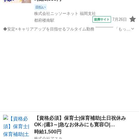
日払い
株式会社ニッソーネット 福岡支社
7月26日
提携サイト
都府楼南駅
◆安定×キャリアアップを目指せるフルタイム勤務 ‾‾‾‾‾‾‾‾‾‾‾‾‾‾ 「もっと
環境や待遇をよくしていきたい…」 「スキルアップやキャリアアップ
福岡
太宰府市
都府楼南駅
その他
もあきらめたくない」 そんなあなただからこそ、介護職はおすすめ♪
初任者研...
【資格必須】保育士|保育補助|土日祝休み
OK♪|週3～|急なお休みにも寛容◎|…
時給1,500円
株式会社アスカ