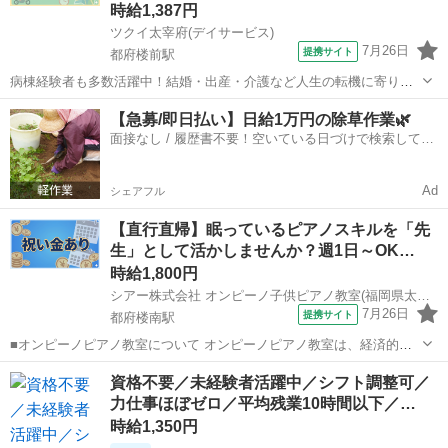
時給1,387円
ツクイ太宰府(デイサービス)
7月26日
提携サイト
都府楼前駅
病棟経験者も多数活躍中！結婚・出産・介護など人生の転機に寄り添
う柔軟な働き方を応援します。 ★☆ 働きやすいメリット多数 ★☆ ＼
福岡
太宰府市
都府楼前駅
介護
【急募/即日払い】日給1万円の除草作業🌿
＼サービス・職種の魅力／／ デイサービスでお客様の生活に寄り添
面接なし / 履歴書不要！空いている日づけで検索して即
い、ゆっくりと時間をかけなが...
日はたらける✨
Ad
シェアフル
【直行直帰】眠っているピアノスキルを「先
生」として活かしませんか？週1日～OK…
時給1,800円
シアー株式会社 オンピーノ子供ピアノ教室(福岡県太宰府市)
7月26日
提携サイト
都府楼南駅
■オンピーノピアノ教室について オンピーノピアノ教室は、経済的な
事情に左右されることなく、すべての子どもたちが平等に音楽を学べ
福岡
太宰府市
都府楼南駅
インストラクター
資格不要／未経験者活躍中／シフト調整可／
る場所をつくりたい!という想いから生まれました。 出張レッスンとい
力仕事ほぼゼロ／平均残業10時間以下／…
う形を採用することで、 「近...
時給1,350円