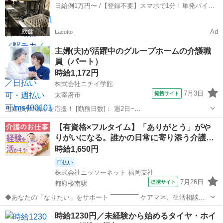
日給例1万円〜 /【登録不要】スマホで1分！単発バイト
不安・・・」 という方...
一括検索✨
Ad
Lacotto
主婦(夫)が活躍中のグループホームの介護職
員（パート）
時給1,172円
株式会社ニチイ学館
7月3日
提携サイト
太宰府市
主婦(夫)の働くを応援！ [勤務日数]： 週2日~
07:00~16:30/10:00~19:30/16:30~09:30 月/火/水/木/金/土/日 などから選
福岡
太宰府市
ケアマネージャー
【有資格×フルタイム】「ありがとう」がや
べます [勤務地・最寄駅]： 福岡県太宰府市大佐野3丁目1...
りがいになる。誰かの日常に寄り添う介護…
時給1,650円
日払い
株式会社ニッソーネット 福岡支社
7月26日
提携サイト
都府楼南駅
◆あなたの「なりたい」をサポート ‾‾‾‾‾‾‾‾‾‾‾‾‾‾ ケアマネ、生活相談
員、サ責、社会福祉士など 「いつかは、こういう役割を目指したい」
福岡
太宰府市
都府楼南駅
その他
時給1230円／未経験から始めるタイヤ・ホイ
「もっと専門性を上げたい」 そんなあなたの想いをぜひ教えてくださ