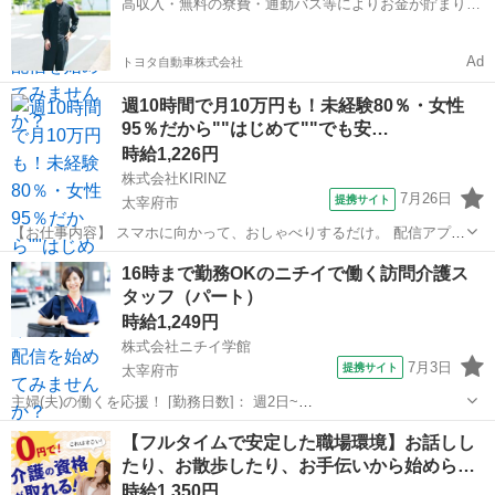
高収入・無料の寮費・通勤バス等によりお金が貯まりや
——————————— ・今日...
すい環境
Ad
トヨタ自動車株式会社
週10時間で月10万円も！未経験80％・女性
95％だから""はじめて""でも安…
時給1,226円
株式会社KIRINZ
7月26日
提携サイト
太宰府市
【お仕事内容】 スマホに向かって、おしゃべりするだけ。 配信アプリ
（17LIVE／Pococha／IRIAM など）でライブ配信するお仕事です。
福岡
太宰府市
イベントスタッフ
16時まで勤務OKのニチイで働く訪問介護ス
——————————— 配信内容はぜんぶ自由
タッフ（パート）
——————————— ・今日...
時給1,249円
株式会社ニチイ学館
7月3日
提携サイト
太宰府市
主婦(夫)の働くを応援！ [勤務日数]： 週2日~
10:00~16:00/09:00~15:00/08:00~12:00/09:00~17:00/10:00~18:00 月/
福岡
太宰府市
ケアマネージャー
【フルタイムで安定した職場環境】お話しし
火/水/木/金/土/日 などから選べます [...
たり、お散歩したり、お手伝いから始めら…
時給1,350円