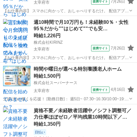
7月26日
提携サイト
太宰府市
【お仕事内容】 スマホに向かって、おしゃべりするだけ。 配信アプリ
（17LIVE／Pococha／IRIAM など）でライブ配信するお仕事です。
福岡
太宰府市
イベントスタッフ
週10時間で月10万円も！未経験80％・女性
——————————— 配信内容はぜんぶ自由
95％だから""はじめて""でも安…
——————————— ・今日...
時給1,226円
株式会社KIRINZ
7月26日
提携サイト
太宰府市
【お仕事内容】 スマホに向かって、おしゃべりするだけ。 配信アプリ
（17LIVE／Pococha／IRIAM など）でライブ配信するお仕事です。
福岡
太宰府市
イベントスタッフ
時間や曜日が選べる特別養護老人ホーム
——————————— 配信内容はぜんぶ自由
時給1,500円
——————————— ・今日...
株式会社スーパーナース
4月16日
提携サイト
太宰府市
主婦(夫)の働くを応援！ [勤務日数]： 週5日~ 07:30~16:30/10:00~19:00
月/火/水/木/金/土/日 などから選べます [勤務地・最寄駅]： 福岡県太宰
福岡
太宰府市
看護師
資格不要／未経験者活躍中／シフト調整可／
府市 株式会社スーパーナース 都府楼前駅徒...
力仕事ほぼゼロ／平均残業10時間以下／…
時給1,350円
日払い