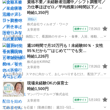
資格不要／未経験者活躍中／シフト調整可／
補助業務 ・伝票やカルテの運搬 ・備品、器具の確認 など 「できるか
力仕事ほぼゼロ／平均残業10時間以下／…
不安・・・」 という方...
時給1,350円
日払い
株式会社ウィルオブ・ワーク
7月26日
提携サイト
太宰府市
【お仕事内容】 病院にて、看護師のサポート ・食事、入浴、移動、排
泄などの身体介助 ・病室のシーツ交換、清掃、環境整備 ・事務作業の
福岡
太宰府市
その他
週10時間で月10万円も！未経験80％・女性
補助業務 ・伝票やカルテの運搬 ・備品、器具の確認 など 「できるか
95％だから""はじめて""でも安…
不安・・・」 「未経験...
時給1,226円
株式会社KIRINZ
7月26日
提携サイト
太宰府市
【お仕事内容】 スマホに向かって、おしゃべりするだけ。 配信アプリ
（17LIVE／Pococha／IRIAM など）でライブ配信するお仕事です。
福岡
太宰府市
イベントスタッフ
現場未経験OKの保育士
——————————— 配信内容はぜんぶ自由
時給1,500円
——————————— ・今日...
マンパワーグループ株式会社
5月19日
提携サイト
太宰府市
主婦(夫)の働くを応援！ [勤務日数]： 週2日~5日