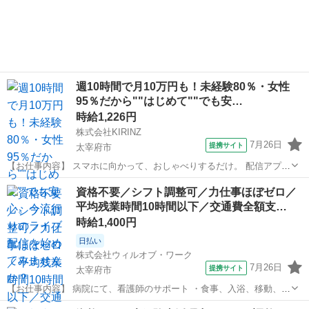
週10時間で月10万円も！未経験80％・女性
95％だから""はじめて""でも安…
時給1,226円
株式会社KIRINZ
7月26日
提携サイト
太宰府市
【お仕事内容】 スマホに向かって、おしゃべりするだけ。 配信アプリ
（17LIVE／Pococha／IRIAM など）でライブ配信するお仕事です。
福岡
太宰府市
イベントスタッフ
資格不要／シフト調整可／力仕事ほぼゼロ／
——————————— 配信内容はぜんぶ自由
平均残業時間10時間以下／交通費全額支…
——————————— ・今日...
時給1,400円
日払い
株式会社ウィルオブ・ワーク
7月26日
提携サイト
太宰府市
【お仕事内容】 病院にて、看護師のサポート ・食事、入浴、移動、排
泄などの身体介助 ・病室のシーツ交換、清掃、環境整備 ・事務作業の
福岡
太宰府市
その他