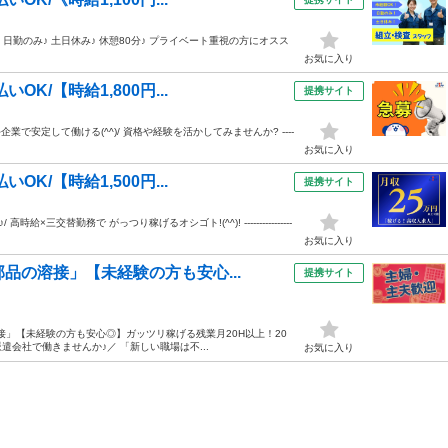
 日勤のみ♪ 土日休み♪ 休憩80分♪ プライベート重視の方にオスス
お気に入り
K/【時給1,800円...
提携サイト
企業で安定して働ける(^^)/ 資格や経験を活かしてみませんか? ----
お気に入り
K/【時給1,500円...
提携サイト
三交替勤務で がっつり稼げるオシゴト!(^^)! ----------------
お気に入り
品の溶接」【未経験の方も安心...
提携サイト
接」【未経験の方も安心◎】ガッツリ稼げる残業月20H以上！20
遣会社で働きませんか♪／ 「新しい職場は不...
お気に入り