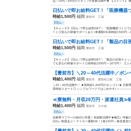
辺！20代～40代のスタッフが多数活躍中★ 【コメント】 
日払いで即お給料GET！「医療機器づ
時給1,500円
福岡
豊前市
工場
日払い
【キャッチ】 日払いで即お給料GET！「医療機器づくり
ート◎安心の研修サポートあり♪車通勤OK高時給1500円～18
日払いで即お給料GET！「製品の目視
時給1,500円
福岡
豊前市
工場
日払い
【キャッチ】 日払いで即お給料GET！「製品の目視チェ
でも安心の研修サポート◎高時給1500円～1875円！ 【コ
【豊前市】＼20～40代活躍中／ボン
時給1,400円
福岡
豊前市
豊前松江駅
工場
＼20～40代活躍中／ ★高時給1,400円のオシゴト!★ 
高時給スタート◎ シンプルワークではじめやすい♪ ------------------
≪寮無料・月収29万円・派遣社員≫
時給1,400円
福岡
豊前市
その他
日払い
自動車マフラーの組付け作業！未経験活躍中★幅広い年齢
日払い制度あり！マイカー通勤OK！1食150円～格安食堂の利
【豊前市】＼20～40代活躍中／＼前払いO