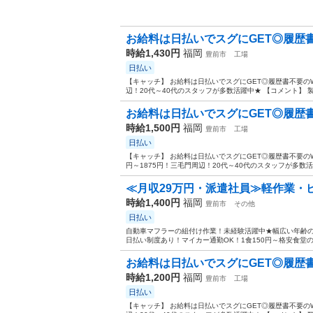
お給料は日払いでスグにGET◎履歴書不
時給1,430円
福岡
豊前市
工場
日払い
【キャッチ】 お給料は日払いでスグにGET◎履歴書不要の
辺！20代～40代のスタッフが多数活躍中★ 【コメント】 製
お給料は日払いでスグにGET◎履歴書不
時給1,500円
福岡
豊前市
工場
日払い
【キャッチ】 お給料は日払いでスグにGET◎履歴書不要の
円～1875円！三毛門周辺！20代～40代のスタッフが多数活
≪月収29万円・派遣社員≫軽作業・
時給1,400円
福岡
豊前市
その他
日払い
自動車マフラーの組付け作業！未経験活躍中★幅広い年齢
日払い制度あり！マイカー通勤OK！1食150円～格安食堂の利
お給料は日払いでスグにGET◎履歴書不
時給1,200円
福岡
豊前市
工場
日払い
【キャッチ】 お給料は日払いでスグにGET◎履歴書不要の