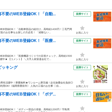
要のWEB登録OK！「自動...
提携サイト
WEB登録OK！「自動車部品の組付け」高時給1430円！三毛門周
造のお仕事をお探しの方必見！ 「経験ない...
お気に入り
要のWEB登録OK！「医療...
提携サイト
WEB登録OK！「医療機器づくりでの目視チェック」高時給1500
躍中★ 【コメント】 ＼大手人材派遣会社で...
お気に入り
ピッキング
提携サイト
の男性活躍中！寮費無料★ワンルーム寮完備！赴任旅費会社負担◎
用OK!《福岡県豊前市》 人気の工場のお仕事 ◇自...
お気に入り
要のWEB登録OK！「ボデ...
提携サイト
WEB登録OK！「ボディー部品の溶接」高時給1200円！宇島周