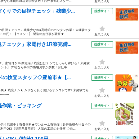
弊社なら事前の職場見学が多数！お仕事安心スター...
お気に入り
くりでの目視チェック」残業少...
提携サイト
での目視チェック」残業少なめ&高時給のカンタン作業！未経験スタ
75円！ 【コメント】 製造のお仕事が豊富★...
お気に入り
チェック」家電付き1R寮完備...
提携サイト
ック」家電付き1R寮完備☆残業ほぼナシでしっかり稼げる！未経験
メント】 弊社なら事前の職場見学が多数！お仕事...
お気に入り
ベの検査スタッフ◇豊前市★【...
提携サイト
日勤専属★ 残業ナシ★ ムリなく長く働けるオシゴトです♪ 未経験でも
----...
お気に入り
軽作業・ピッキング
提携サイト
の男性活躍中！寮費無料★ワンルーム寮完備！赴任旅費会社負担◎
用OK!《福岡県豊前市》 人気の工場のお仕事 ◇自...
お気に入り
K/《時給1,100円...
提携サイト