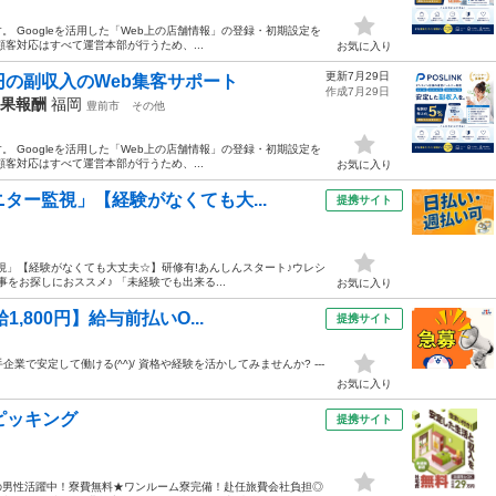
。 Googleを活用した「Web上の店舗情報」の登録・初期設定を
客対応はすべて運営本部が行うため、...
お気に入り
更新7月29日
円の副収入のWeb集客サポート
作成7月29日
成果報酬
福岡
豊前市
その他
。 Googleを活用した「Web上の店舗情報」の登録・初期設定を
客対応はすべて運営本部が行うため、...
お気に入り
ター監視」【経験がなくても大...
提携サイト
視」【経験がなくても大丈夫☆】研修有!あんしんスタート♪ウレシ
事をお探しにおススメ♪ 「未経験でも出来る...
お気に入り
,800円】給与前払いO...
提携サイト
業で安定して働ける(^^)/ 資格や経験を活かしてみませんか? ---
お気に入り
ピッキング
提携サイト
の男性活躍中！寮費無料★ワンルーム寮完備！赴任旅費会社負担◎