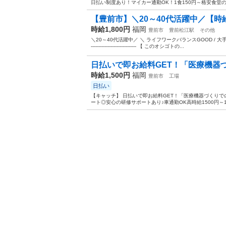
日払い制度あり！マイカー通勤OK！1食150円～格安食堂の利
【豊前市】＼20～40代活躍中／【時給1,
時給1,800円
福岡
豊前市
豊前松江駅
その他
＼20～40代活躍中／ ＼ ライフワークバランスGOOD / 大手
------------------------------ 【 このオシゴトの...
日払いで即お給料GET！「医療機器づ
時給1,500円
福岡
豊前市
工場
日払い
【キャッチ】 日払いで即お給料GET！「医療機器づくりで
ート◎安心の研修サポートあり♪車通勤OK高時給1500円～18