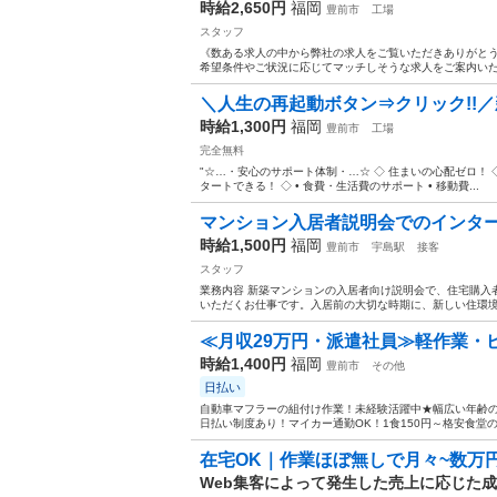
時給2,650円
福岡
豊前市
工場
スタッフ
《数ある求人の中から弊社の求人をご覧いただきありがとうご
希望条件やご状況に応じてマッチしそうな求人をご案内いたしま
＼人生の再起動ボタン⇒クリック!!／
時給1,300円
福岡
豊前市
工場
完全無料
"☆…・安心のサポート体制・…☆ ◇ 住まいの心配ゼロ！ ◇ 
タートできる！ ◇ • 食費・生活費のサポート • 移動費...
マンション入居者説明会でのインターネ
時給1,500円
福岡
豊前市
宇島駅
接客
スタッフ
業務内容 新築マンションの入居者向け説明会で、住宅購入
いただくお仕事です。入居前の大切な時期に、新しい住環境
≪月収29万円・派遣社員≫軽作業・
時給1,400円
福岡
豊前市
その他
日払い
自動車マフラーの組付け作業！未経験活躍中★幅広い年齢
日払い制度あり！マイカー通勤OK！1食150円～格安食堂の利
在宅OK｜作業ほぼ無しで月々~数万
Web集客によって発生した売上に応じた