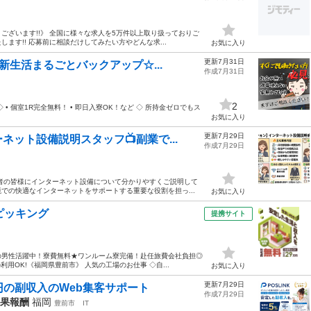
ざいます!!》 全国に様々な求人を5万件以上取り扱っておりご
す!! 応募前に相談だけしてみたい方やどんな求...
お気に入り
更新7月31日
新生活まるごとバックアップ☆...
作成7月31日
2
• 個室1R完全無料！ • 即日入寮OK！など ◇ 所持金ゼロでもス
お気に入り
更新7月29日
ット設備説明スタッフ📺副業で...
作成7月29日
者の皆様にインターネット設備について分かりやすくご説明して
での快適なインターネットをサポートする重要な役割を担っ...
お気に入り
ピッキング
提携サイト
の男性活躍中！寮費無料★ワンルーム寮完備！赴任旅費会社負担◎
用OK!《福岡県豊前市》 人気の工場のお仕事 ◇自...
お気に入り
更新7月29日
円の副収入のWeb集客サポート
作成7月29日
成果報酬
福岡
豊前市
IT