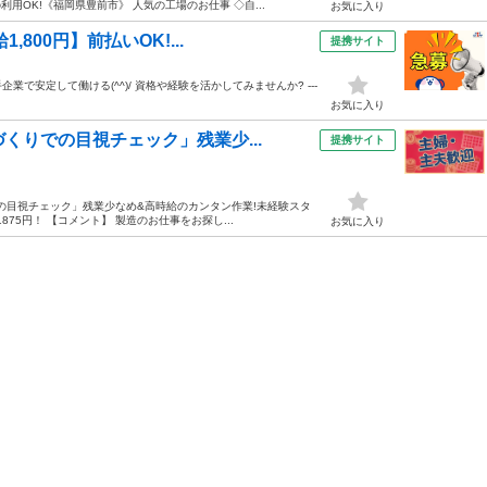
用OK!《福岡県豊前市》 人気の工場のお仕事 ◇自...
お気に入り
800円】前払いOK!...
提携サイト
企業で安定して働ける(^^)/ 資格や経験を活かしてみませんか? ---
お気に入り
くりでの目視チェック」残業少...
提携サイト
の目視チェック」残業少なめ&高時給のカンタン作業!未経験スタ
75円！ 【コメント】 製造のお仕事をお探し...
お気に入り