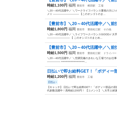
時給1,100円
福岡
豊前市
椎田駅
工場
＼20～40代活躍中／ ＼ワークライフバランス重視の方に!♪/
メ☆ --------------------------------- 【このオシゴトのま...
【豊前市】＼20～40代活躍中／＼前払いO
時給1,800円
福岡
豊前市
豊前松江駅
その他
＼20～40代活躍中／ ＼ライフワークバランスGOOD♪/ 大手
----------------------------- 【 このオシゴトのまとめ...
【豊前市】＼20～40代活躍中／＼前払いO
時給1,500円
福岡
豊前市
豊前松江駅
ドライバー
＼20～40代活躍中／ ＼空調完備のきれいな工場でのお仕事♪/ 高時給×
----------------- ===============...
日払いで即お給料GET！「ボディー部
時給1,200円
福岡
豊前市
工場
日払い
【キャッチ】 日払いで即お給料GET！「ボディー部品の溶
代多数活躍中！高時給1200円！ 【コメント】 ＼大手人材派