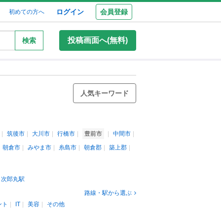
ログイン
会員登録
初めての方へ
投稿画面へ(無料)
検索
人気キーワード
筑後市
大川市
行橋市
豊前市
中間市
朝倉市
みやま市
糸島市
朝倉郡
築上郡
次郎丸駅
路線・駅から選ぶ
ント
IT
美容
その他