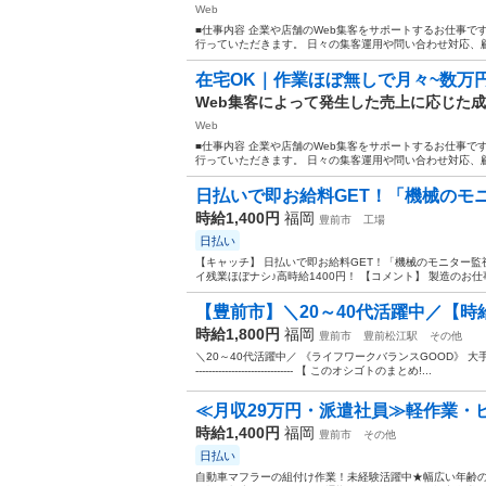
Web
■仕事内容 企業や店舗のWeb集客をサポートするお仕事です
行っていただきます。 日々の集客運用や問い合わせ対応、顧
在宅OK｜作業ほぼ無しで月々~数万
Web集客によって発生した売上に応じた
Web
■仕事内容 企業や店舗のWeb集客をサポートするお仕事です
行っていただきます。 日々の集客運用や問い合わせ対応、顧
日払いで即お給料GET！「機械のモニ
時給1,400円
福岡
豊前市
工場
日払い
【キャッチ】 日払いで即お給料GET！「機械のモニター監
イ残業ほぼナシ♪高時給1400円！ 【コメント】 製造のお仕
【豊前市】＼20～40代活躍中／【時給1
時給1,800円
福岡
豊前市
豊前松江駅
その他
＼20～40代活躍中／ 《ライフワークバランスGOOD》 大手企
------------------------------ 【 このオシゴトのまとめ!...
≪月収29万円・派遣社員≫軽作業・
時給1,400円
福岡
豊前市
その他
日払い
自動車マフラーの組付け作業！未経験活躍中★幅広い年齢