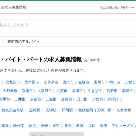
トの求人募集情報
地元の掲示板 ジモティー
ト
豊前市のアルバイト
ト・バイト・パートの求人募集情報
全1606件
用できません。最後に選択した条件が優先されます。
市
北九州市
大牟田市
久留米市
直方市
飯塚市
田川市
柳川市
八女市
大野城市
宗像市
太宰府市
古賀市
福津市
うきは市
宮若市
嘉麻市
鞍手郡
三井郡
京都郡
三潴郡
遠賀郡
田川郡
八女郡
那珂川市
西鉄久留米駅
黒崎駅
天神駅
門司駅
西鉄福岡（天神）駅
久留米駅
建築
軽作業
物流
販売
接客
事務
教育
福祉
医療
アミューズメ