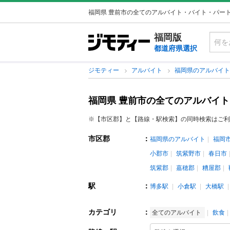
福岡県 豊前市の全てのアルバイト・バイト・パー
福岡版
都道府県選択
ジモティー
アルバイト
福岡県のアルバイ
福岡県 豊前市の全てのアルバイ
※【市区郡】と【路線・駅検索】の同時検索はご利
市区郡
：
福岡県のアルバイト
福岡
小郡市
筑紫野市
春日市
筑紫郡
嘉穂郡
糟屋郡
駅
：
博多駅
小倉駅
大橋駅
カテゴリ
：
全てのアルバイト
飲食