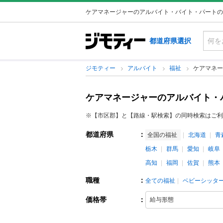
ケアマネージャーのアルバイト・バイト・パートの
都道府県選択
ジモティー
アルバイト
福祉
ケアマネー
ケアマネージャーのアルバイト・
※【市区郡】と【路線・駅検索】の同時検索はご利
都道府県
：
全国の福祉
北海道
青
栃木
群馬
愛知
岐阜
高知
福岡
佐賀
熊本
職種
：
全ての福祉
ベビーシッタ
価格帯
：