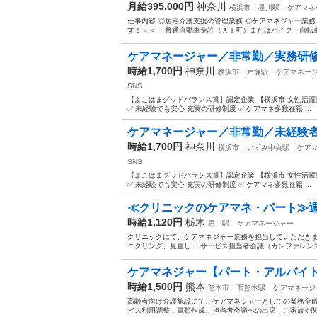
月給395,000円
神奈川
横浜市
星川駅
ケアマネ
仕事内容 ◎居宅介護支援の管理業務 ◎ケアマネジャー業務
す！＜＜ ・普通自動車免許（ＡＴ可）またはバイク・自転車に
ケアマネージャー／非常勤／実務研修
時給1,700円
神奈川
横浜市
戸塚駅
ケアマネー
SNS
【よこはまグッドバランス賞】認定企業 【横浜市 女性活躍推
✅ 未経験でも安心 充実の研修制度 ✅ ケアマネ多数在籍 ...
ケアマネージャー／非常勤／未経験者大
時給1,700円
神奈川
横浜市
いずみ中央駅
ケア
SNS
【よこはまグッドバランス賞】認定企業 【横浜市 女性活躍推
✅ 未経験でも安心 充実の研修制度 ✅ ケアマネ多数在籍 ...
≪クリニックのケアマネ・パート≫週4
時給1,120円
栃木
思川駅
ケアマネージャー
クリニックにて、ケアマネジャー業務を担当していただきま
ニタリング、見直し ・サービス担当者会議（カンファレンス
ケアマネジャー【パート・アルバイト
時給1,500円
熊本
熊本市
西熊本駅
ケアマネージ
高齢者向け介護施設にて、ケアマネジャーとしての業務全般
ビス利用調整、書類作成、担当者会議への出席、ご家族や関係