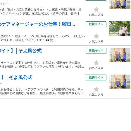
ジャー
作成・実施・見直し業務となります ・ご家族・病院の報告・連
レクリエーション実施、介護記録記入 ・食事の調理・盛り付...
お気に入り
ケアマネージャーのお仕事！曜日...
提携サイト
ホから登録完了！ 電話・メールでお仕事を紹介していくので、来社は不
えられる職場をご紹介します！ ■■ 資...
お気に入り
バイト】│そよ風公式
提携サイト
ー
サービスを提案する仕事です。 お客様やご家族から話を聞き、
況を確認し、必要に応じてプランの見直しを行います。 介護...
お気に入り
】│そよ風公式
提携サイト
ー
をお任せします。 ケアプランの作成、ご利用契約の締結、サー
機関との連携などを担当。 介護業務やその他付随業務も行っ...
お気に入り