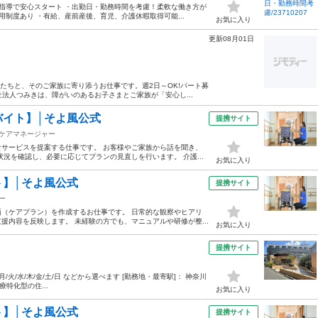
な指導で安心スタート ・出勤日・勤務時間を考慮！柔軟な働き方が
用制度あり ・有給、産前産後、育児、介護休暇取得可能...
お気に入り
更新08月01日
たちと、そのご家族に寄り添うお仕事です。週2日～OK!パート募
祉法人つみきは、障がいのあるお子さまとご家族が「安心し...
バイト】│そよ風公式
提携サイト
ケアマネージャー
サービスを提案する仕事です。 お客様やご家族から話を聞き、
況を確認し、必要に応じてプランの見直しを行います。 介護...
お気に入り
】│そよ風公式
提携サイト
ー
（ケアプラン）を作成するお仕事です。 日常的な観察やヒアリ
内容を反映します。 未経験の方でも、マニュアルや研修が整...
お気に入り
）
提携サイト
00 月/火/水/木/金/土/日 などから選べます [勤務地・最寄駅]： 神奈川
特化型の住...
お気に入り
】│そよ風公式
提携サイト