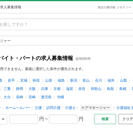
求人募集情報
地元の掲示板 ジモティー
ジャー
バイト・パートの求人募集情報
全9095件
用できません。最後に選択した条件が優先されます。
森
岩手
宮城
秋田
山形
福島
新潟
富山
石川
福井
山梨
三重
静岡
大阪
兵庫
京都
滋賀
奈良
和歌山
鳥取
島根
大分
長崎
宮崎
鹿児島
沖縄
ー
ホームヘルパー
介護
訪問介護
介護士
ケアマネージャー
介護福祉
円
~
円
クリア