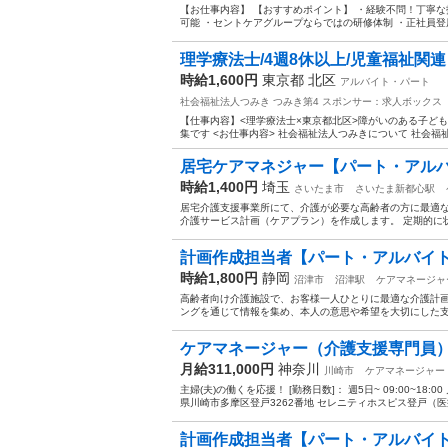
【お仕事内容】 【おすすめポイント】 ・経験不問！丁寧
可能 ・セントケアグループならではの研修体制 ・正社員登
理学療法士/4週8休以上/児童福祉関連
時給1,600円
東京都 北区
アルバイト・パート
社会福祉法人つみき つみき第4
スポンサー：求人ボックス
【仕事内容】<理学療法士×東京都北区>障がいのある子ども
集です <お仕事内容> 社会福祉法人つみきについて 社会福
居宅ケアマネジャー【パート・アル
時給1,400円
埼玉
さいたま市
さいたま新都心駅
居宅介護支援事業所にて、介護が必要な高齢者の方に最適な
介護サービス計画（ケアプラン）を作成します。 定期的に状
計画作成担当者【パート・アルバイト
時給1,800円
静岡
沼津市
沼津駅
ケアマネージャ
高齢者向け介護施設で、お客様一人ひとりに最適な介護計画
ングを通じて情報を集め、本人の意思や希望を大切にした支援
ケアマネージャー（介護支援専門員
月給311,000円
神奈川
川崎市
ケアマネージャー
主婦(夫)の働くを応援！ [勤務日数]： 週5日~ 09:00~18:
県川崎市多摩区登戸3262番地 セレニティホスピス登戸（医療
計画作成担当者【パート・アルバイト