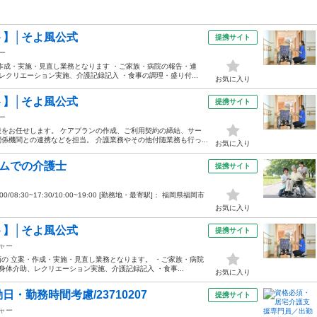
】│そよ風公式
提携サイト
ー
作成・実施・見直し業務となります ・ご家族・病院の報告・連
レクリエーション実施、介護記録記入 ・食事の調理・盛り付...
お気に入り
】│そよ風公式
提携サイト
ー
をお任せします。 ケアプランの作成、ご利用契約の締結、サー
機関との連携などを担当。 介護業務やその他付随業務も行っ...
お気に入り
ームでの介護士
提携サイト
0/08:30~17:30/10:00~19:00 [勤務地・最寄駅]： 福岡県福岡市
お気に入り
】│そよ風公式
提携サイト
ャー
の 立案・作成・実施・見直し業務となります。 ・ご家族・病院
身体介助、レクリエーション実施、介護記録記入 ・食事...
お気に入り
勤務時間考慮/23710207
提携サイト
ャー