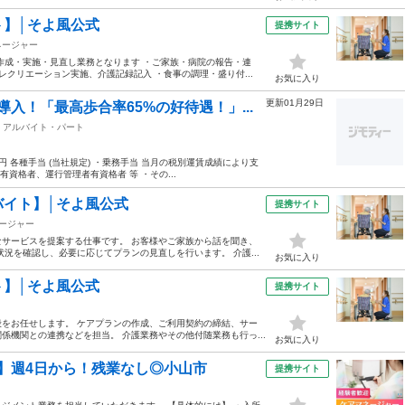
】│そよ風公式
提携サイト
ネージャー
作成・実施・見直し業務となります ・ご家族・病院の報告・連
レクリエーション実施、介護記録記入 ・食事の調理・盛り付...
お気に入り
更新01月29日
入！「最高歩合率65%の好待遇！」...
/ アルバイト・パート
万円 各種手当 (当社規定) ・乗務手当 当月の税別運賃成績により支
有資格者、運行管理者有資格者 等 ・その...
バイト】│そよ風公式
提携サイト
ージャー
サービスを提案する仕事です。 お客様やご家族から話を聞き、
況を確認し、必要に応じてプランの見直しを行います。 介護...
お気に入り
】│そよ風公式
提携サイト
をお任せします。 ケアプランの作成、ご利用契約の締結、サー
機関との連携などを担当。 介護業務やその他付随業務も行っ...
お気に入り
】週4日から！残業なし◎小山市
提携サイト