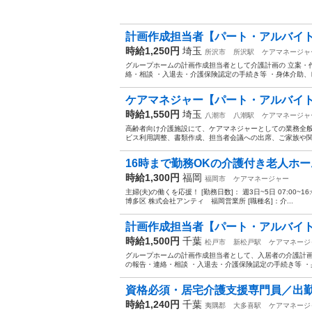
計画作成担当者【パート・アルバイト
時給1,250円
埼玉
所沢市
所沢駅
ケアマネージャ
グループホームの計画作成担当者として介護計画の 立案・
絡・相談 ・入退去・介護保険認定の手続き等 ・身体介助、
ケアマネジャー【パート・アルバイト
時給1,550円
埼玉
八潮市
八潮駅
ケアマネージャ
高齢者向け介護施設にて、ケアマネジャーとしての業務全般
ビス利用調整、書類作成、担当者会議への出席、ご家族や関係
16時まで勤務OKの介護付き老人ホ
時給1,300円
福岡
福岡市
ケアマネージャー
主婦(夫)の働くを応援！ [勤務日数]： 週3日~5日 07:00~16:0
博多区 株式会社アンティ 福岡営業所 [職種名]：介...
計画作成担当者【パート・アルバイト
時給1,500円
千葉
松戸市
新松戸駅
ケアマネージ
グループホームの計画作成担当者として、入居者の介護計画
の報告・連絡・相談 ・入退去・介護保険認定の手続き等 ・
資格必須・居宅介護支援専門員／出勤日・
時給1,240円
千葉
夷隅郡
大多喜駅
ケアマネージ