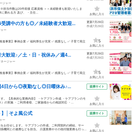
ージャー
 ※担当件数は20件前後 応募資格 ＞＞未経験者も歓迎いたしま
乗れる方 及び、 ・主任...
お気に入り
更新7月29日
受講中の方も◎／未経験者大歓迎...
作成7月29日
ジャー
5
進事業】事例企業 ✅ 福利厚生が充実 ✅ 残業なし ✅ 子育て両立
お気に入り
更新7月29日
歓迎♪／土・日・祝休み／週4...
作成7月29日
マネージャー
5
進事業】事例企業 ✅ 福利厚生が充実 ✅ 残業なし ✅ 子育て両立
お気に入り
日から◎夜勤なし◎日曜休み♪...
提携サイト
す。 【具体的な業務内容】 ・ケアプラン作成 ・ケアプランのモ
）の実施 ・ご利用者様、ご家族様からの相談対応 ・...
お気に入り
】│そよ風公式
提携サイト
ャー
をお任せします。 ケアプランの作成、ご利用契約の締結、サー
機関との連携などを担当。 介護業務やその他付随業務も行っ...
お気に入り