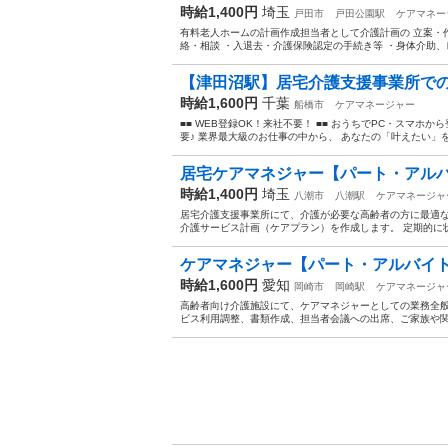
時給1,400円
埼玉
戸田市
戸田公園駅
ケアマネー
有料老人ホームの計画作成担当者として介護計画の 立案・
絡・相談 ・入退去・介護保険認定の手続き等 ・身体介助、
【津田沼駅】居宅介護支援事業所での
時給1,600円
千葉
船橋市
ケアマネージャー
■■ WEB登録OK！来社不要！ ■■ おうちでPC・スマ
要♪ 業界最大級のお仕事の中から、 あなたの「叶えたい」を叶
居宅ケアマネジャー【パート・アル
時給1,400円
埼玉
八潮市
八潮駅
ケアマネージャ
居宅介護支援事業所にて、介護が必要な高齢者の方に最適な
介護サービス計画（ケアプラン）を作成します。 定期的に状
ケアマネジャー【パート・アルバイト
時給1,600円
愛知
岡崎市
岡崎駅
ケアマネージャ
高齢者向け介護施設にて、ケアマネジャーとしての業務全般
ビス利用調整、書類作成、担当者会議への出席、ご家族や関係