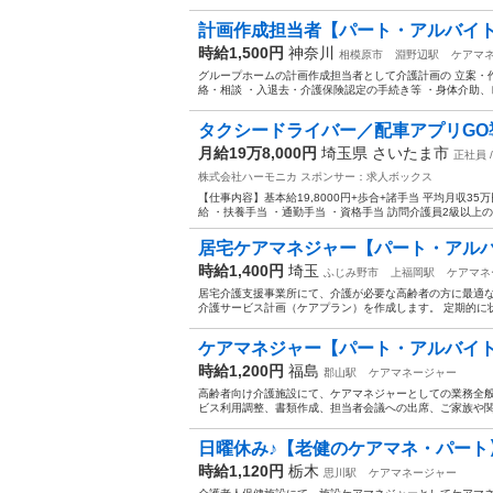
計画作成担当者【パート・アルバイト
時給1,500円
神奈川
相模原市
淵野辺駅
ケアマ
グループホームの計画作成担当者として介護計画の 立案・
絡・相談 ・入退去・介護保険認定の手続き等 ・身体介助、
タクシードライバー／配車アプリGO導
月給19万8,000円
埼玉県 さいたま市
正社員 
株式会社ハーモニカ
スポンサー：求人ボックス
【仕事内容】基本給19,8000円+歩合+諸手当 平均月収35
給 ・扶養手当 ・通勤手当 ・資格手当 訪問介護員2級以上の
居宅ケアマネジャー【パート・アル
時給1,400円
埼玉
ふじみ野市
上福岡駅
ケアマネ
居宅介護支援事業所にて、介護が必要な高齢者の方に最適な
介護サービス計画（ケアプラン）を作成します。 定期的に状
ケアマネジャー【パート・アルバイト
時給1,200円
福島
郡山駅
ケアマネージャー
高齢者向け介護施設にて、ケアマネジャーとしての業務全般
ビス利用調整、書類作成、担当者会議への出席、ご家族や関係
日曜休み♪【老健のケアマネ・パート
時給1,120円
栃木
思川駅
ケアマネージャー