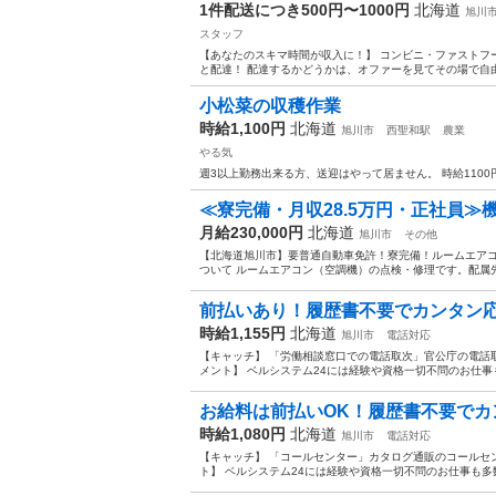
1件配送につき500円〜1000円
北海道
旭川
スタッフ
【あなたのスキマ時間が収入に！】 コンビニ・ファストフ
と配達！ 配達するかどうかは、オファーを見てその場で自由に
小松菜の収穫作業
時給1,100円
北海道
旭川市
西聖和駅
農業
やる気
週3以上勤務出来る方、送迎はやって居ません。 時給110
≪寮完備・月収28.5万円・正社員≫機
月給230,000円
北海道
旭川市
その他
【北海道旭川市】要普通自動車免許！寮完備！ルームエアコン・
ついて ルームエアコン（空調機）の点検・修理です。配属先
前払いあり！履歴書不要でカンタン応
時給1,155円
北海道
旭川市
電話対応
【キャッチ】 「労働相談窓口での電話取次」官公庁の電話
メント】 ベルシステム24には経験や資格一切不問のお仕事も多数
お給料は前払いOK！履歴書不要でカン
時給1,080円
北海道
旭川市
電話対応
【キャッチ】 「コールセンター」カタログ通販のコールセン
ト】 ベルシステム24には経験や資格一切不問のお仕事も多数(^