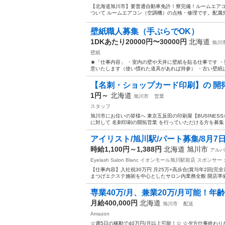
【北海道旭川市】要普通自動車免許！寮完備！ルームエアコン・
ついて ルームエアコン（空調機）の点検・修理です。配属先
壁紙職人募集（手ぶらでOK）
1DKあたり20000円〜30000円
北海道
旭川
壁紙
★「仕事内容」 ・室内の壁や天井に壁紙を貼る仕事です 
意いたします（使い慣れた道具があれば持参） ・古い壁紙は
【名刺・ショップカード印刷】の 開
1円～
北海道
旭川市
営業
スタッフ
旭川市にお住いの皆様へ 東京五反田の印刷屋【BUSINES
に対して 名刺印刷の開拓営業 を行っていただける方を募集し
アイリスト/旭川駅/パート募集/8月7
時給1,100円～1,388円
北海道 旭川市
アルバ
Eyelash Salon Blanc イオンモール旭川駅前店
スポンサー
【仕事内容】入社祝30万円 月25万+高歩合|賞与年2回|完全
まつげエクステ施術を中心としたサロン内業務全般 開店準備
専業40万/月、兼業20万/月可能！年
月給400,000円
北海道
旭川市
配送
Amazon
☆週5日の稼動で40万円/月以上可能！☆ ☆夕方仕事終わり