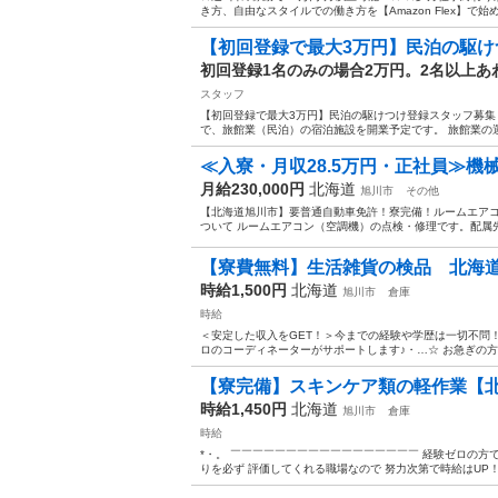
き方、自由なスタイルでの働き方を【Amazon Flex】で始
【初回登録で最大3万円】民泊の駆けつ
初回登録1名のみの場合2万円。2名以上あ
スタッフ
【初回登録で最大3万円】民泊の駆けつけ登録スタッフ募集（
で、旅館業（民泊）の宿泊施設を開業予定です。 旅館業の運
≪入寮・月収28.5万円・正社員≫機
月給230,000円
北海道
旭川市
その他
【北海道旭川市】要普通自動車免許！寮完備！ルームエアコン・
ついて ルームエアコン（空調機）の点検・修理です。配属先
【寮費無料】生活雑貨の検品 北海
時給1,500円
北海道
旭川市
倉庫
時給
＜安定した収入をGET！＞今までの経験や学歴は一切不問
ロのコーディネーターがサポートします♪・…☆ お急ぎの方は『06-
【寮完備】スキンケア類の軽作業【
時給1,450円
北海道
旭川市
倉庫
時給
*・。 ￣￣￣￣￣￣￣￣￣￣￣￣￣￣￣￣￣ 経験ゼロの方で
りを必ず 評価してくれる職場なので 努力次第で時給はUP！ 