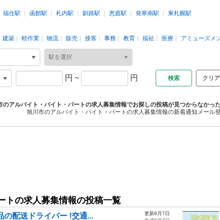
福住駅
函館駅
札内駅
釧路駅
恵庭駅
発寒南駅
東札幌駅
建築
軽作業
物流
販売
接客
事務
教育
福祉
医療
アミューズメ
円
~
円
クリア
市のアルバイト・バイト・パートの求人募集情報でお探しの投稿が見つからなかっ
旭川市のアルバイト・バイト・パートの求人募集情報の新着通知メール
ートの求人募集情報の投稿一覧
更新8月7日
の配送ドライバー !交通...