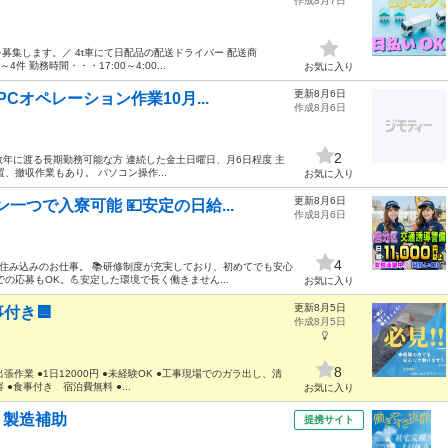
作成8月7日
集します。／ 4t車にて日配品の配送ドライバー 配送商
 勤務時間・・・17:00～4:00...
お気に入り
更新8月6日
Cオペレーション作業10月...
作成8月6日
2
数年に渡る長期勤務可能な方 連続した金土日曜日、月6日程度 主
、撤収作業もあり。 パソコン操作...
お気に入り
更新8月6日
一つで入寮可能 💴安定の日給...
作成8月6日
4
県で住み込みのお仕事。 📚研修制度が充実しており、初めてでも安心
の応募もOK。💪安定した環境で長く働きません...
お気に入り
更新8月5日
付き🟦
作成8月5日
8
作業 ●1日12000円 ●未経験OK ●工事現場でのガラ出し、清
●食事付き 宿泊費無料 ●...
お気に入り
・製造補助
提携サイト