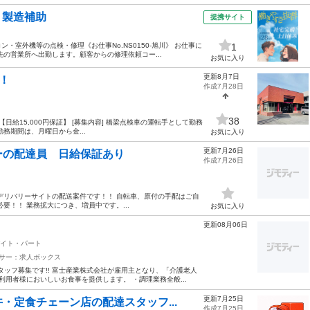
・製造補助
提携サイト
室外機等の点検・修理《お仕事No.NS0150-旭川》 お仕事に
1
の営業所へ出勤します。顧客からの修理依頼コー...
お気に入り
更新8月7日
証！
作成7月28日
38
日給15,000円保証】 [募集内容] 橋梁点検車の運転手として勤務
務期間は、月曜日から金...
お気に入り
更新7月26日
ーの配達員 日給保証あり
作成7月26日
フードデリバリーサイトの配送案件です！！ 自転車、原付の手配はご自
要！！ 業務拡大につき、増員中です。...
お気に入り
更新08月06日
イト・パート
サー：求人ボックス
タッフ募集です!! 富士産業株式会社が雇用主となり、「介護老人
利用者様においしいお食事を提供します。 ・調理業務全般...
更新7月25日
・定食チェーン店の配達スタッフ...
作成7月25日