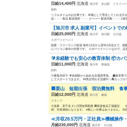
日給14,400円
北海道
旭川市
永山駅
ドライバー
無料
＼フルタイムのお仕事です。本職として専念してくれる方を募
品・・・食品 配送場所・・・スーパー 配送件数・・・1便3～4件
【旭川市 求人 副業可】イベントでのP
日給25,000円
北海道
旭川市
旭川駅
その他
スポーツイベント
副業・フリーランス歓迎 毎年10月から翌年4月頃まで、複
にパソコン操作の作業です。 スポーツイベントなので、設置
🔰未経験でも安心の教育体制 📦カバン
日給11,000円
北海道
旭川市
警備員
給料
💡募集内容💡 🔰未経験から始める交通誘導員。 🏠岐阜
してスタートできます。 👫男女問わず活躍中！💑カップルで
🟦栗山 短期出張 宿泊費無料 食事
日給12,000円
北海道
旭川市
建築
スタッフ
※急募 若干名 4ヶ月間短期勤務 🟥新築食品工場建設 出張
掃、作業補助になります。 ●難しい仕事はありません。 内容 
≪月収28.5万円・正社員≫機械操作
月給230,000円
北海道
旭川市
その他