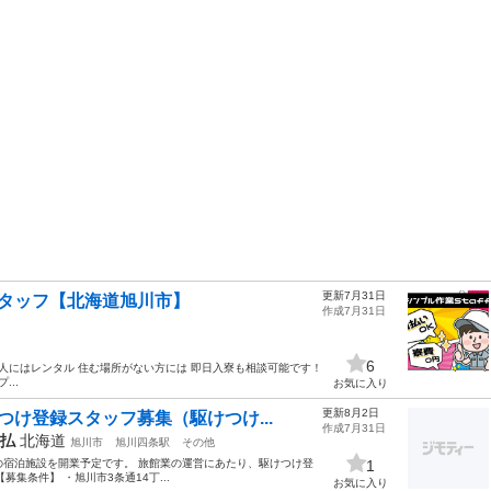
更新7月31日
タッフ【北海道旭川市】
作成7月31日
6
人にはレンタル 住む場所がない方には 即日入寮も相談可能です！
..
お気に入り
更新8月2日
け登録スタッフ募集（駆けつけ...
作成7月31日
支払
北海道
旭川市
旭川四条駅
その他
の宿泊施設を開業予定です。 旅館業の運営にあたり、駆けつけ登
1
集条件】 ・旭川市3条通14丁...
お気に入り