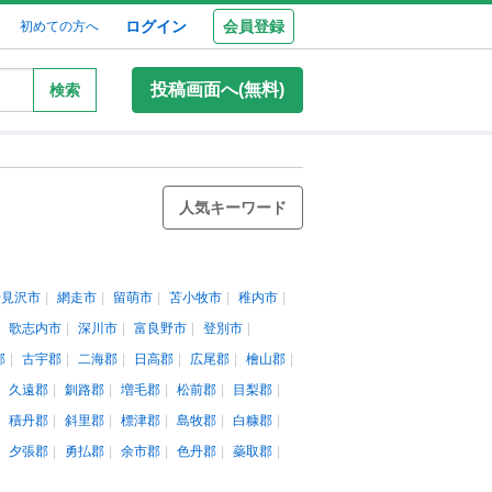
ログイン
会員登録
初めての方へ
投稿画面へ(無料)
検索
人気キーワード
岩見沢市
網走市
留萌市
苫小牧市
稚内市
歌志内市
深川市
富良野市
登別市
郡
古宇郡
二海郡
日高郡
広尾郡
檜山郡
久遠郡
釧路郡
増毛郡
松前郡
目梨郡
積丹郡
斜里郡
標津郡
島牧郡
白糠郡
夕張郡
勇払郡
余市郡
色丹郡
蘂取郡