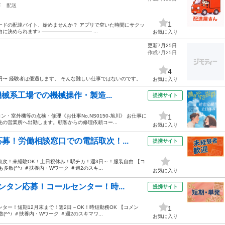
市
配送
1
ードの配達バイト、始めませんか？ アプリで空いた時間にサクッ
決められます♪ ―――――――――― ...
お気に入り
更新7月25日
作成7月25日
4
0円〜 経験者は優遇します。 そんな難しい仕事ではないのです。
お気に入り
械系工場での機械操作・製造...
提携サイト
室外機等の点検・修理《お仕事No.NS0150-旭川》 お仕事に
1
の営業所へ出勤します。顧客からの修理依頼コー...
お気に入り
募！労働相談窓口での電話取次！...
提携サイト
取次！未経験OK！土日祝休み！駅チカ！週3日～！服装自由 【コ
(^^♪ ＃扶養内・Wワーク ＃週2のスキ...
お気に入り
タン応募！コールセンター！時...
提携サイト
ター！短期12月末まで！週2日～OK！時短勤務OK 【コメン
1
^♪ ＃扶養内・Wワーク ＃週2のスキマワ...
お気に入り