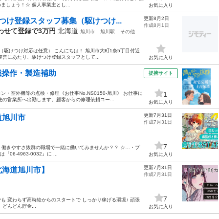
めましょう！☆ 個人事業主とし...
お気に入り
更新8月2日
け登録スタッフ募集（駆けつけ...
作成8月1日
わせて登録で3万円
北海道
旭川市
旭川駅
その他
駆けつけ対応は任意） こんにちは！ 旭川市大町1条5丁目付近
営にあたり、駆けつけ登録スタッフとして...
お気に入り
械操作・製造補助
提携サイト
室外機等の点検・修理《お仕事No.NS0150-旭川》 お仕事に
1
の営業所へ出勤します。顧客からの修理依頼コー...
お気に入り
更新7月31日
道旭川市
作成7月31日
7
！働きやすさ抜群の職場で一緒に働いてみませんか？？ ☆…・プ
4963-0032』に ...
お気に入り
更新7月31日
北海道旭川市】
作成7月31日
7
も 変わらず高時給からのスタートで しっかり稼げる環境♪ 頑張
どんどん貯金...
お気に入り