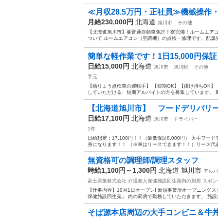
≪月収28.5万円・正社員≫機械操作
月給230,000円
北海道
旭川市
その他
【北海道旭川市】要普通自動車免許！寮完備！ルームエアコン・
ついて ルームエアコン（空調機）の点検・修理です。配属先
簡単な軽作業です！1日15,000円保
日給15,000円
北海道
旭川市
旭川駅
その他
手元
【橋りょう点検車の運転手】 【短期OK】【掛け持ちOK】 【
していただける、短期アルバイトの方を募集しています。 勤
【北海道旭川市】 フードデリバリ
日給17,100円
北海道
旭川市
ドライバー
1件
日給想定：17,100円！！（最低保証8,000円） 大手
身になります！！ （※車はリースできます！！）リース代必
無資格可の調理師/調理スタッフ
時給1,100円～1,300円
北海道 旭川市
アルバ
富士産業株式会社 介護老人保健施設回生苑内の厨房
スポン
【仕事内容】10月1日オープン! 新規事業所オープニングス
保健施設回生苑」 内の厨房で勤務していただきます。 施設
そば源本店周辺の大手コンビニ＆牛丼