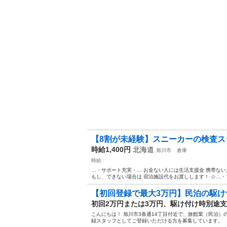
【8割が未経験】スニーカーの検査ス
時給1,400円
北海道
旭川市
倉庫
時給
…・サポート充実・… お金ない人には生活支援金 携帯ない
もし、できない場合は 宿泊施設代をお渡しします！ ☆…・プ.
【初回登録で最大3万円】民泊の駆けつ
初回2万円または3万円、駆け付け時別途
こんにちは！ 旭川市3条通14丁目付近で、旅館業（民泊）
録スタッフとしてご登録いただける方を募集しています。 【募