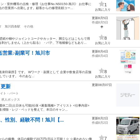
室外機等の点検・修理《お仕事No.NS0150-旭川》 お仕事に
1
の営業所へ出勤します。顧客からの修理依頼コー...
お気に入り
更新8月5日
作成8月5日
市
旭川四条駅
その他
8
・壁紙や糊やジョイントコークやカッター、脚立などはこちらで用
剥がしません（上から貼る） ・パテ、下地補修などもあり...
お気に入り
更新8月4日
拓営業♪副業可！旭川市
作成8月4日
8
S名刺印刷所】です。 Wワーク・副業として 企業や飲食店等の店舗
ています。 今のあな...
お気に入り
更新08月07日
日更新
イト・パート
：求人ボックス
週休二日|土日休も可能|社保 <募集職種> アイリスト <仕事内容>
:掃除・レジ・ベッドを整えて、本日のキャン...
更新8月2日
齢、性別、経験不問！旭川【...
作成8月2日
7
からの稼働、休日の稼動で20万円/月以上可能！☆ ☆雇われない働