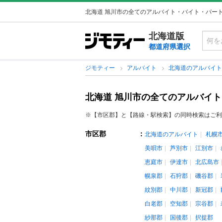
北海道 旭川市の全てのアルバイト・バイト・パー
北海道版
都道府県選択
ジモティー
アルバイト
北海道のアルバイ
北海道 旭川市の全てのアルバイ
※【市区郡】と【路線・駅検索】の同時検索はご利
市区郡
：
北海道のアルバイト
札幌
美唄市
芦別市
江別市
恵庭市
伊達市
北広島市
幌泉郡
石狩郡
磯谷郡
紋別郡
中川郡
新冠郡
白老郡
空知郡
宗谷郡
紗那郡
国後郡
択捉郡