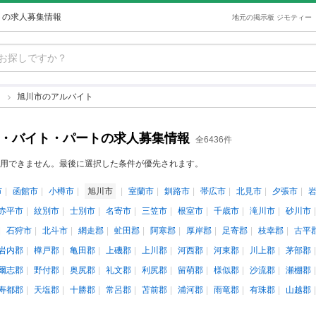
トの求人募集情報
地元の掲示板 ジモティー
ト
旭川市のアルバイト
ト・バイト・パートの求人募集情報
全6436件
用できません。最後に選択した条件が優先されます。
市
函館市
小樽市
旭川市
室蘭市
釧路市
帯広市
北見市
夕張市
赤平市
紋別市
士別市
名寄市
三笠市
根室市
千歳市
滝川市
砂川市
石狩市
北斗市
網走郡
虻田郡
阿寒郡
厚岸郡
足寄郡
枝幸郡
古平
岩内郡
樺戸郡
亀田郡
上磯郡
上川郡
河西郡
河東郡
川上郡
茅部郡
爾志郡
野付郡
奥尻郡
礼文郡
利尻郡
留萌郡
様似郡
沙流郡
瀬棚郡
寿都郡
天塩郡
十勝郡
常呂郡
苫前郡
浦河郡
雨竜郡
有珠郡
山越郡