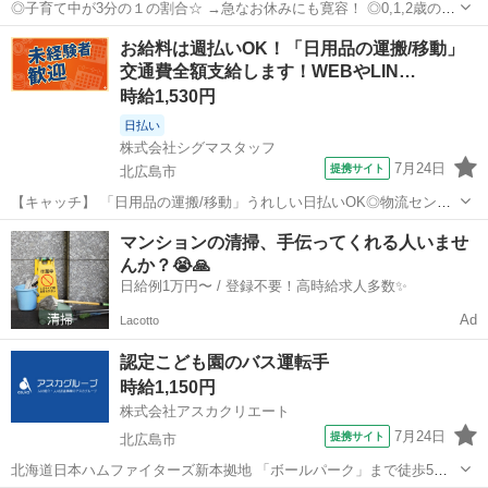
◎子育て中が3分の１の割合☆ →急なお休みにも寛容！ ◎0,1,2歳の複
数担任の一人 ◎20代から50代まで活躍中！ ＊.。.＊゜＊.。.＊゜＊.。.
北海道
北広島市
保育士
お給料は週払いOK！「日用品の運搬/移動」
＊゜＊.。.＊゜ 【 勤務 】 ‾‾‾‾‾ 勤務：8時00分～19時0...
交通費全額支給します！WEBやLIN…
時給1,530円
日払い
株式会社シグマスタッフ
7月24日
提携サイト
北広島市
【キャッチ】 「日用品の運搬/移動」うれしい日払いOK◎物流センタ
ーのフォークリフト運転手！ 北広島市で大募集♪高時給1530円★週払
北海道
北広島市
ドライバー
マンションの清掃、手伝ってくれる人いませ
いでいつでもお給料日！履歴書・来社不要のおうち登録！ 【コメン
んか？😭🙏
ト】 ＼札幌でお仕事を探す...
日給例1万円〜 / 登録不要！高時給求人多数✨
Ad
Lacotto
認定こども園のバス運転手
時給1,150円
株式会社アスカクリエート
7月24日
提携サイト
北広島市
北海道日本ハムファイターズ新本拠地 「ボールパーク」まで徒歩5