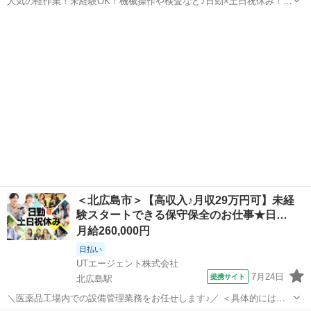
人気の軽作業！未経験OK！機械操作や検査など♪日勤×土日祝休み！空
調完備 【キャンペーン】 【デジタルギフト】 赴任での新規ご入社の
北海道
北広島市
北広島駅
仕分け
方に！入社日に現金化可能なデジタルギフトで2万円分支給♪ 【日払い
制度】 利用申し込み完...
＜北広島市＞【高収入♪月収29万円可】未経
験スタートできる保守保全のお仕事★日…
月給260,000円
日払い
UTエージェント株式会社
7月24日
提携サイト
北広島駅
＼医薬品工場内での設備管理業務をお任せします♪／ ＜具体的には…