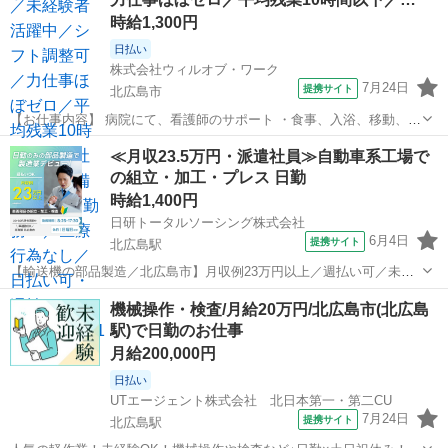
時給1,300円
日払い
株式会社ウィルオブ・ワーク
7月24日
提携サイト
北広島市
【お仕事内容】 病院にて、看護師のサポート ・食事、入浴、移動、排
泄などの身体介助 ・病室のシーツ交換、清掃、環境整備 ・事務作業の
北海道
北広島市
その他
≪月収23.5万円・派遣社員≫自動車系工場で
補助業務 ・伝票やカルテの運搬 ・備品、器具の確認 など 「できるか
の組立・加工・プレス 日勤
不安・・・」 「未経験...
時給1,400円
日研トータルソーシング株式会社
6月4日
提携サイト
北広島駅
【輸送機の部品製造／北広島市】月収例23万円以上／週払い可／未経
験OK！／車通勤OK《お仕事No.1A022》 お仕事について トラック・
北海道
北広島市
北広島駅
その他
機械操作・検査/月給20万円/北広島市(北広島
トレーラー等の輸送用車両に使用される部品製造を行います。主に部
駅)で日勤のお仕事
品の組立・加工及び検査...
月給200,000円
日払い
UTエージェント株式会社 北日本第一・第二CU
7月24日
提携サイト
北広島駅