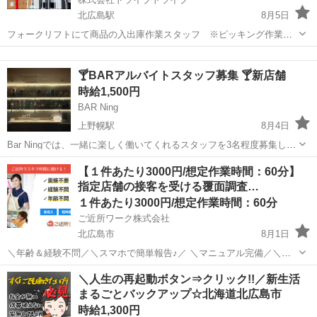
北広島駅
8月5日
フォークリフトにて商品の入出庫作業スタッフ ※ピッキング作業も
あります 商品 ：商品(日用品) 働く場所：倉庫内 作業比率：フォー
北海道
北広島市
北広島駅
倉庫
スタッフ
クリフト(9割)/作業(1割) 年齢層 ：20～60くらいまでの方が活躍中 勤
🍸BARアルバイトスタッフ募集 🍸新店舗
務時...
時給1,500円
BAR Ning
上野幌駅
8月4日
Bar Ningでは、一緒に楽しく働いてくれるスタッフを3名程度募集して
います！ 募集内容 * 接客 * 洗い物 * 軽食の簡単な調理 * 片付け・清掃
北海道
北広島市
上野幌駅
その他
スタッフ
【１件あたり3000円/想定作業時間：60分】
応募条件 * 20代〜30代の方 * 未経験歓迎！ * お酒...
指定店舗の接客を受ける覆面調査…
１件あたり3000円/想定作業時間：60分
ご近所ワーク株式会社
北広島市
8月1日
＼年齢＆経験不問／＼スマホで簡単報告♪／ ＼マニュアル完備／＼ス
キマ時間のお小遣い稼ぎにぴったり／ ※業務委託なので履歴書不要で
北海道
北広島市
その他
1件
＼人生の再起動ボタン⇒クリック!!／新生活
す。 指定店舗の接客を受ける覆面調査のお仕事のお仕事です♪ 指定店
まるごとバックアップ☆北海道北広島市
舗へ訪問する覆面調査・報告...
時給1,300円