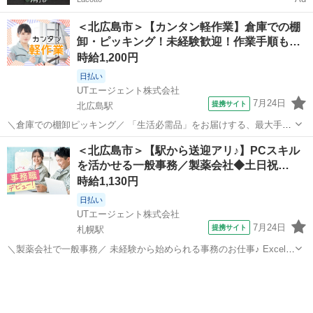
＜北広島市＞【カンタン軽作業】倉庫での棚
卸・ピッキング！未経験歓迎！作業手順も…
時給1,200円
日払い
UTエージェント株式会社
7月24日
提携サイト
北広島駅
＼倉庫での棚卸ピッキング／ 「生活必需品」をお届けする、最大手卸
売企業でのお仕事 ドラックストアで取り扱っている製品のピッキング
北海道
北広島市
北広島駅
仕分け
＜北広島市＞【駅から送迎アリ♪】PCスキル
業務 どなたでもチャレンジできるお仕事ですよ♪ 倉庫が動く前に棚卸
を活かせる一般事務／製薬会社◆土日祝…
をする業務です(6:30...
時給1,130円
日払い
UTエージェント株式会社
7月24日
提携サイト
札幌駅
＼製薬会社で一般事務／ 未経験から始められる事務のお仕事♪ Excel・
Wordの基本操作ができればOK！ もちろん、一般事務の経験がある方
北海道
北広島市
札幌駅
工場
も大歓迎！ ＜お仕事内容＞ ■一般事務 ・電話応対 ・受発注業務 ・伝
票作成 ...