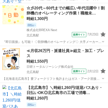
施設、マンションなど電気を利用する環境に必ず必要な配電盤、変圧
北海道
北広島市
北広島駅
工場
☆彡20代～60代までの幅広い年代活躍中！割
器、制御盤を入れる 金属の箱を製造してます。（キュービクル式高圧
卵機のオペレーティング作業！職種未…
受電設備） 箱のパーツに当たる...
時給1,300円
日払い
株式会社BREXA Next
7月23日
提携サイト
北広島駅
『即日面接』も可能！ ◇割卵機のオペレーティング◇ 大手メーカーで
のお仕事です！ 入社1ヶ月は、教育担当者が付いての作業なので未経
北海道
北広島市
北広島駅
工場
≪月収26万円・派遣社員≫組立・加工・プレ
験でも安心です◎ ほぼ未経験からスタートされた方ばかりですので、
ス
安心してお仕事スタート出来...
時給1,550円
日研トータルソーシング株式会社
2月12日
提携サイト
北広島駅
【北海道北広島市】要フォークリフト免許またはガス・アーク溶接資
格！輸送機の溶接による部品製造及び運搬作業《お仕事No.1A023》 お
北海道
北広島市
北広島駅
その他
【北広島市】＼時給1,260円/送迎バスあり・
仕事について トラック・トレーラー等、輸送用車両の部品を製造しま
日払いOK◎北広島市の工場で消毒…
す。溶接及び運搬作業を担...
時給1,260円
日払い