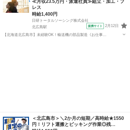
≪月収23.5万円・派遣社員≫組立・加工・プ
容はカンタンなのですぐにマスターできます！ ＜具体的には…＞ 扱う
レス
商品は身近な食料、日用品...
時給1,400円
日研トータルソーシング株式会社
2月12日
提携サイト
北広島駅
【北海道北広島市】未経験OK！輸送機の部品製造《お仕事
No.1A022》 お仕事について トラック・トレーラー等の輸送用車両に
北海道
北広島市
北広島駅
その他
使用される部品製造を行います。主に部品の組立・加工及び検査作業
です。各工程において、定められた手...
＜北広島市＞＼2か月の短期／高時給★1550
円！リフト運搬とピッキング作業◎残…