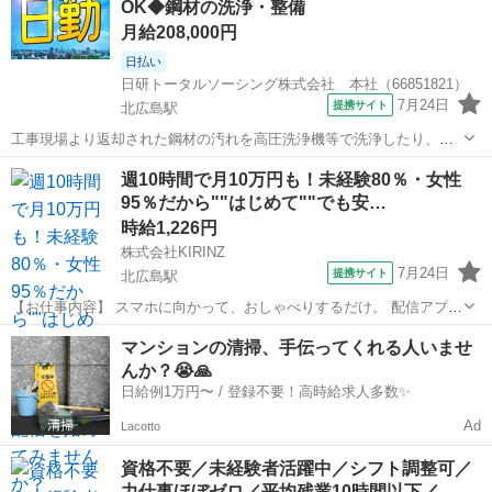
OK◆鋼材の洗浄・整備
円分支給♪ 【日払い制度】 ...
月給208,000円
日払い
日研トータルソーシング株式会社 本社（66851821）
7月24日
提携サイト
北広島駅
工事現場より返却された鋼材の汚れを高圧洗浄機等で洗浄したり、色
褪せた箇所の簡単なスプレー塗装による補修、整備、入出庫管理の作
北海道
北広島市
北広島駅
工場
週10時間で月10万円も！未経験80％・女性
業等を行います。主に屋外での作業となります。 ◎当社の正社員とし
95％だから""はじめて""でも安…
て取引先企業で勤務するお仕事（無期...
時給1,226円
株式会社KIRINZ
7月24日
提携サイト
北広島駅
【お仕事内容】 スマホに向かって、おしゃべりするだけ。 配信アプリ
（17LIVE／Pococha／IRIAM など）でライブ配信するお仕事です。
北海道
北広島市
北広島駅
イベントスタッフ
マンションの清掃、手伝ってくれる人いませ
——————————— 配信内容はぜんぶ自由
んか？😭🙏
——————————— ・今日...
日給例1万円〜 / 登録不要！高時給求人多数✨
Ad
Lacotto
資格不要／未経験者活躍中／シフト調整可／
力仕事ほぼゼロ／平均残業10時間以下／…