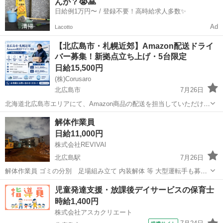
んか？😭🙏
い方や未経験の方でも初日からスムー...
日給例1万円〜 / 登録不要！高時給求人多数✨
Ad
Lacotto
【北広島市・札幌近郊】Amazon配送ドライ
バー募集！新拠点立ち上げ・5台限定
日給15,500円
(株)Corusaro
北広島市
7月26日
北海道北広島市エリアにて、Amazon商品の配送を担当していただける
ドライバーを募集しています！ 今回はAmazon新拠点立ち上げに伴う
北海道
北広島市
ドライバー
Amazon
解体作業員
募集となります。 募集台数は5台限定のため、早期に枠が埋まる可能
日給11,000円
性がございます。...
株式会社REVIVAl
北広島駅
7月26日
解体作業員 ゴミの分別 足場組み立て 内装解体 等 大型運転手も募集
経験により給料変動 最低11000円から
北海道
北広島市
北広島駅
建築
給料
児童発達支援・放課後デイサービスの保育士
時給1,400円
株式会社アスカクリエート