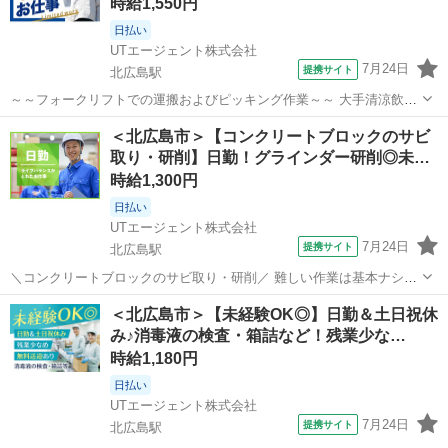
時給1,550円
日払い
UTエージェント株式会社
7月24日
提携サイト
北広島駅
～～フォークリフトでの運搬およびピッキング作業～～ 大手清涼飲料
水メーカーのグループ企業でのお仕事 ＼2ヶ月の期間限定！／ フォー
北海道
北広島市
北広島駅
工場
＜北広島市＞【コンクリートブロックのサビ
クリフトの実務経験を活かせる◎ ＜具体的には…＞ ◆入出荷作業 └
取り・研削】日勤！グラインダー研削◎未…
カウンターフォークリ...
時給1,300円
日払い
UTエージェント株式会社
7月24日
提携サイト
北広島駅
＼コンクリートブロックのサビ取り・研削／ 難しい作業は基本ナシ♪
業界でトップクラスの実績があるコンクリート工場です！ ＜仕事内容
北海道
北広島市
北広島駅
工場
＜北広島市＞【未経験OK◎】日勤＆土日祝休
＞ ◇コンクリートブロックの研削作業 ・グラインダー(研削用の砥石
み♪消毒液の検査・箱詰など！残業少な…
を高速回転させ、素材の表...
時給1,180円
日払い
UTエージェント株式会社
7月24日
提携サイト
北広島駅