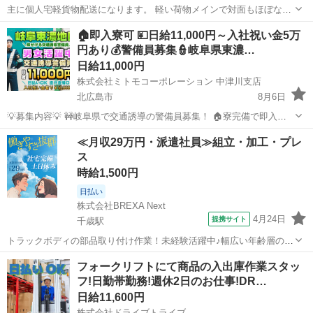
主に個人宅軽貨物配送になります。 軽い荷物メインで対面もほぼない
です💪🏻 📍実はけっこう楽！ （近距離配達） 📍しかも気楽！
北海道
北広島市
配送
貨物
🏠即入寮可 💴日給11,000円～入社祝い金5万
（車内はプライベートスペース） (人間関係苦手な方でも安心) 📍服装
円あり💰警備員募集👮岐阜県東濃…
髪型ネイル自由✨ ...
日給11,000円
株式会社ミトモコーポレーション 中津川支店
北広島市
8月6日
💡募集内容💡 🚧岐阜県で交通誘導の警備員募集！ 🏠寮完備で即入寮
OK。 🔰未経験でも安心の研修体制。 👫男女歓迎＆カップル応募も大
北海道
北広島市
警備員
無料
≪月収29万円・派遣社員≫組立・加工・プレ
歓迎。 ✨安心して働ける環境で新生活をスタートしませんか？ 💴【日
ス
給】 ✅日...
時給1,500円
日払い
株式会社BREXA Next
4月24日
提携サイト
千歳駅
トラックボディの部品取り付け作業！未経験活躍中♪幅広い年齢層の男
性活躍中！ワンルーム寮完備！日払い制度あり！働きやすい日勤＆土
北海道
北広島市
千歳駅
その他
フォークリフトにて商品の入出庫作業スタッ
日祝休み！マイカー通勤可！工場見学あり◎《北海道北広島市》 人気
フ!日勤帯勤務!週休2日のお仕事!DR…
の工場のお仕事 ◇トラック用部品...
日給11,600円
株式会社ドライブトライブ