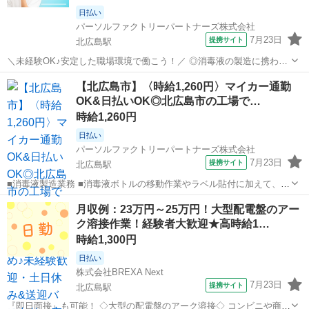
日払い
パーソルファクトリーパートナーズ株式会社
7月23日
提携サイト
北広島駅
＼未経験OK♪安定した職場環境で働こう！／ ◎消毒液の製造に携わる
お仕事です！ボトル移動やラベル貼り、検品作業などをおまかせしま
北海道
北広島市
北広島駅
仕分け
【北広島市】〈時給1,260円〉マイカー通勤
す ◎重量物の取り扱いはなし！空調完備で清潔感のある快適な環境で
OK&日払いOK◎北広島市の工場で…
す♪ ◎未経験歓迎！サポート体制...
時給1,260円
日払い
パーソルファクトリーパートナーズ株式会社
7月23日
提携サイト
北広島駅
■消毒液製造業務 ■消毒液ボトルの移動作業やラベル貼付に加えて、製
品の検品や箱詰め作業をお願いいたします ■作業に慣れていただいた
北海道
北広島市
北広島駅
工場
月収例：23万円～25万円！大型配電盤のアー
ら、クリーンルーム内での充填作業もお願いいたします ■丁寧な指導
ク溶接作業！経験者大歓迎★高時給1…
やサポート体制が充実!未経験か...
時給1,300円
日払い
株式会社BREXA Next
7月23日
提携サイト
北広島駅
『即日面接』も可能！ ◇大型の配電盤のアーク溶接◇ コンビニや商業