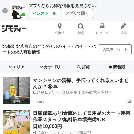
アプリならお得な情報を見逃さない！
インストール
アプリで開く
北海道
検索
ログイン
投稿
北海道 北広島市の全てのアルバイト・バイト・パ
人気キーワード
ートの求人募集情報
エリア
カテゴリ
詳細
新着順
マンションの清掃、手伝ってくれる人いませ
んか？😭🙏
日給例1万円〜 / 登録不要！高時給求人多数✨
Ad
Lacotto
日額保障あり!倉庫内にて日用品のカート運搬
作業スタッフ!無料駐車場完備!DR:…
日給10,000円
株式会社ドライブトライブ事業部