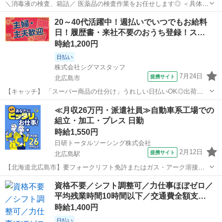
＼消毒液の検査、箱詰／ 医薬品の検査作業をお任せします◎ ＜具体的
には…＞ ■消毒液、容器をラインヘ載せる作業 ■コンベアーより流れ
北海道
北広島市
北広島駅
仕分け
20～40代活躍中！週払いでいつでもお給料
てくる製品の目視検査 ⇒消費期限の印字確認の目視確認、検品 ■検
日！履歴書・来社不要のおうち登録！ス…
査後に段ボールへ箱詰す...
時給1,200円
日払い
株式会社シグマスタッフ
7月24日
提携サイト
北広島市
【キャッチ】 「スーパー商品の仕分け」うれしい日払いOK◎出荷先
ごとの仕分け作業！ 北広島市で大募集♪高時給1200円★週払いでいつ
北海道
北広島市
その他
≪月収26万円・派遣社員≫自動車系工場での
でもお給料日！自宅でカンタン！WEB登録OK！ 【コメント】 ＼札幌
組立・加工・プレス 日勤
でお仕事を探すなら当社...
時給1,550円
日研トータルソーシング株式会社
2月12日
提携サイト
北広島駅
【北海道北広島市】要フォークリフト免許またはガス・アーク溶接資
格！輸送機の溶接による部品製造及び運搬作業《お仕事No.1A023》 お
北海道
北広島市
北広島駅
その他
資格不要／シフト調整可／力仕事ほぼゼロ／
仕事について トラック・トレーラー等、輸送用車両の部品を製造しま
平均残業時間10時間以下／交通費全額支…
す。溶接及び運搬作業を担...
時給1,400円
日払い