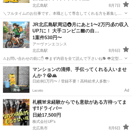
北広島駅
8月7日
＼フルタイムのお仕事です。本職として専念してくれる方を募集しま
す。／ 倉庫内にて日用品のカート運搬作業スタッフ 取扱商品・・・家
北海道
北広島市
北広島駅
倉庫
スタッフ
JR北広島駅周辺🚇️月にあと1〜2万円💰の収入
具・家電 作業場所・・・倉庫内 年齢層 ・・・20～60くらいまでの
UP⤴️に！ 大手コンビニ🏪の自…
方が活躍中 勤...
1案件530円〜
アーヴァンエコシス
北広島駅
8月6日
⚠お問い合わせの前に✋ 🐸まず内容を全て読んで下さいね🐕 🐸定型文
の問い合わせには反応しません😪 ✨月にあと1万円〜2万円の収入💰を
北海道
北広島市
北広島駅
その他
給料
マンションの清掃、手伝ってくれる人いませ
増やしたい方の 副業にぴったり☺ ☺ポイント集めるより稼げます😁
んか？😭🙏
❌コン...
日給例1万円〜 / 登録不要！高時給求人多数✨
Ad
Lacotto
札幌🚨未経験からでも意欲がある方待ってま
す❗️ドライバー
日給17,500円
株式会社UP's
北広島市
8月6日