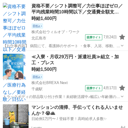
分！ 札幌市のおとなり、 北広島市にある自然に囲まれた幼稚園で バ
北海道
北広島市
保育士
資格不要／シフト調整可／力仕事ほぼゼロ／
スの運転手さんをお願いします！ 【勤務時間】 ① 7:30～10:00(9:50ま
平均残業時間10時間以下／交通費全額支…
で) ② ...
時給1,400円
日払い
株式会社ウィルオブ・ワーク
7月24日
提携サイト
北広島市
【お仕事内容】 病院にて、看護師のサポート ・食事、入浴、移動、排
泄などの身体介助 ・病室のシーツ交換、清掃、環境整備 ・事務作業の
北海道
北広島市
その他
≪入寮・月収29万円・派遣社員≫組立・加
補助業務 ・伝票やカルテの運搬 ・備品、器具の確認 など 「できるか
工・プレス
不安・・・」 という方...
時給1,500円
日払い
株式会社BREXA Next
4月17日
提携サイト
千歳駅
トラックボディの部品取り付け作業！未経験活躍中♪幅広い年齢層の男
性活躍中！ワンルーム寮完備！日払い制度あり！働きやすい日勤＆土
北海道
北広島市
千歳駅
その他
マンションの清掃、手伝ってくれる人いませ
日祝休み！マイカー通勤可！工場見学あり◎《北海道北広島市》 人気
んか？😭🙏
の工場のお仕事 ◇トラック用部品...
日給例1万円〜 / 登録不要！高時給求人多数✨
Ad
Lacotto