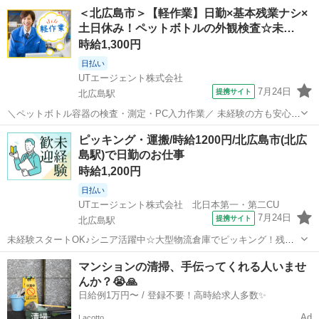
＞ ◆ユーティリティ設備(電気、水、蒸気、冷温水等)の運転、 監
北海道
北広島市
北広島駅
工場
＜北広島市＞【軽作業】日勤×基本残業ナシ×
視、保全、補修 ◆水全般(上水、井水、冷却水等)の
土日休み！ペットボトルの外観検査☆未…
供給、 排水に関わる設備...
時給1,300円
日払い
UTエージェント株式会社
7月24日
提携サイト
北広島駅
＼ペットボトル容器の検査・測定・PC入力作業／ 未経験の方も安心し
て始められる軽作業♪ ＜具体的には…＞ ◆製品の外観検査 ◆ノギスや
北海道
北広島市
北広島駅
工場
ピッキング・運搬/時給1200円/北広島市(北広
測定器を使用した測定 ◆PCへの検査結果入力 ☆ノギスとは…対象物
島駅)で日勤のお仕事
を挟んだり当てたりし...
時給1,200円
日払い
UTエージェント株式会社 北日本第一・第二CU
7月24日
提携サイト
北広島駅
未経験スタートOK♪シニア活躍中☆大型物流倉庫でピッキング！残業
少なめ♪格安食堂あり 【キャンペーン】 【デジタルギフト】 赴任での
北海道
北広島市
北広島駅
仕分け
マンションの清掃、手伝ってくれる人いませ
新規ご入社の方に！入社日に現金化可能なデジタルギフトで2万円分支
んか？😭🙏
給♪ 【日払い制度】 利...
日給例1万円〜 / 登録不要！高時給求人多数✨
Ad
Lacotto