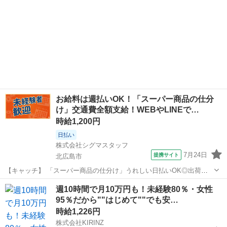
お給料は週払いOK！「スーパー商品の仕分
け」交通費全額支給！WEBやLINEで…
時給1,200円
日払い
株式会社シグマスタッフ
7月24日
提携サイト
北広島市
【キャッチ】 「スーパー商品の仕分け」うれしい日払いOK◎出荷先
ごとの仕分け作業！ 北広島市で大募集♪高時給1200円★週払いでいつ
北海道
北広島市
その他
週10時間で月10万円も！未経験80％・女性
でもお給料日！自宅でカンタン！WEB登録OK！ 【コメント】 ＼札幌
95％だから""はじめて""でも安…
でお仕事を探すなら当社...
時給1,226円
株式会社KIRINZ