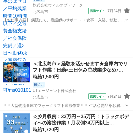
株式会社ウィルオブ・ワーク
7月24日
提携サイト
北広島市
【お仕事内容】 病院にて、看護師のサポート ・食事、入浴、移動、排
泄などの身体介助 ・病室のシーツ交換、清掃、環境整備 ・事務作業の
北海道
北広島市
その他
補助業務 ・伝票やカルテの運搬 ・備品、器具の確認 など 「できるか
不安・・・」 という方...
＜北広島市＞経験を活かせます★倉庫内でリ
フト作業！日勤×土日休み◎残業少なめ♪…
時給1,500円
日払い
UTエージェント株式会社
7月24日
提携サイト
北広島市
＊＊大型物流倉庫でフォークリフト運搬作業＊＊ 生活必需品をお届け
する最大手卸売企業です ドラックストアで取り扱っている製品の リー
北海道
北広島市
仕分け
☆彡月収例：33万円～35万円！トラックボデ
チリフトでの荷受けがメイン作業！ ☆フォークリフトの経験を活かせ
ィへの溶接作業！月収例34万円以上…
ます シニアをはじめ幅広...
時給1,720円