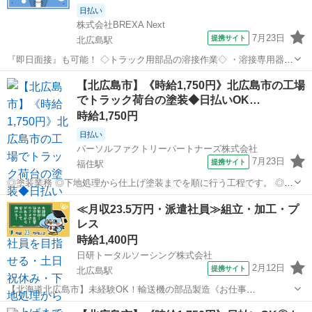
日払い
株式会社BREXA Next
7月23日
提携サイト
北広島駅
『即日面接』も可能！ ◇トラック用部品の溶接作業◇ ・溶接専用器具
を用いてトラックの本体に溶接していく作業 ★安心な工場見学あり♪
北海道
北広島市
北広島駅
工場
【北広島市】《時給1,750円》北広島市の工場
★休出少なめで予定も立てやすい！ ※試用期間あり(2週間)時給変動な
でトラック荷台の塗装◆日払いOK…
し 【月収例】...
時給1,750円
日払い
パーソルファクトリーパートナーズ株式会社
7月23日
提携サイト
福住駅
◎塗装業務 ◎下地処理から仕上げ塗装までを順に行う工程です。 ◎ト
ラックの荷台部分の塗装作業を担当いただきます。 ◎未経験でも安心!
北海道
北広島市
福住駅
工場
≪月収23.5万円・派遣社員≫組立・加工・プ
専門的な技術は作業を通じて習得できます。 ※無理のない作業環境
レス
で、安心して働けます。 ◎紹...
時給1,400円
日研トータルソーシング株式会社
2月12日
提携サイト
北広島駅
【北海道北広島市】未経験OK！輸送機の部品製造《お仕事
No.1A022》 お仕事について トラック・トレーラー等の輸送用車両に
北海道
北広島市
北広島駅
その他