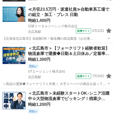
≪月収23.5万円・派遣社員≫自動車系工場で
の組立・加工・プレス 日勤
時給1,400円
日研トータルソーシング株式会社
2月12日
提携サイト
北広島駅
【北海道北広島市】未経験OK！輸送機の部品製造《お仕事
No.1A022》 お仕事について トラック・トレーラー等の輸送用車両に
北海道
北広島市
北広島駅
その他
＜北広島市＞【フォークリフト経験者歓迎】
使用される部品製造を行います。主に部品の組立・加工及び検査作業
物流倉庫で運搬◆日勤＆土日休み／定着率…
です。各工程において、定められた手...
時給1,300円
日払い
UTエージェント株式会社
7月24日
提携サイト
北広島駅
＼商品の運搬◆フォークリフト作業／ 大手スーパーの商品を扱ってい
る大きな倉庫でのオシゴト♪ フォークリフトにて商品の運搬・荷下ろ
北海道
北広島市
北広島駅
工場
＜北広島市＞未経験スタートOK♪シニア活躍
し作業をお任せします！ ＜仕事内容＞ ◎トラックの荷台の高さとプラ
中☆大型物流倉庫でピッキング！残業少…
ットフォームを合わせ、 ...
時給1,200円
日払い