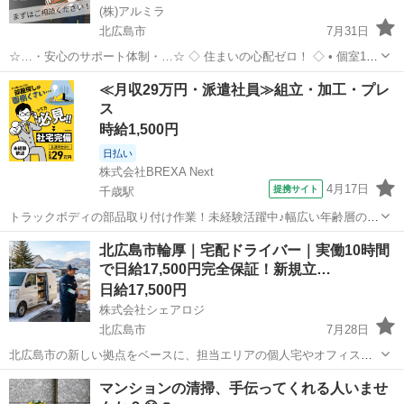
(株)アルミラ
北広島市
7月31日
☆…・安心のサポート体制・…☆ ◇ 住まいの心配ゼロ！ ◇ • 個室1R
完全無料！ • 即日入寮OK！など ◇ 所持金ゼロでもスタートできる！
北海道
北広島市
工場
完全無料
≪月収29万円・派遣社員≫組立・加工・プレ
◇ • 食費・生活費のサポート • 移動費用...
ス
時給1,500円
日払い
株式会社BREXA Next
4月17日
提携サイト
千歳駅
トラックボディの部品取り付け作業！未経験活躍中♪幅広い年齢層の男
性活躍中！ワンルーム寮完備！日払い制度あり！働きやすい日勤＆土
北海道
北広島市
千歳駅
その他
北広島市輪厚｜宅配ドライバー｜実働10時間
日祝休み！マイカー通勤可！工場見学あり◎《北海道北広島市》 人気
で日給17,500円完全保証！新規立…
の工場のお仕事 ◇トラック用部品...
日給17,500円
株式会社シェアロジ
北広島市
7月28日
北広島市の新しい拠点をベースに、担当エリアの個人宅やオフィスへ
お荷物をお届けする配送業務です。 スマートフォンアプリのナビゲー
北海道
北広島市
ドライバー
手数料
マンションの清掃、手伝ってくれる人いませ
ションに従って指定のルート通りに回るだけなので、地理に自信がな