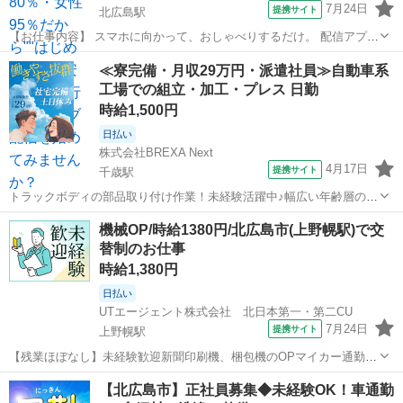
7月24日
提携サイト
北広島駅
【お仕事内容】 スマホに向かって、おしゃべりするだけ。 配信アプリ
（17LIVE／Pococha／IRIAM など）でライブ配信するお仕事です。
北海道
北広島市
北広島駅
イベントスタッフ
≪寮完備・月収29万円・派遣社員≫自動車系
——————————— 配信内容はぜんぶ自由
工場での組立・加工・プレス 日勤
——————————— ・今日...
時給1,500円
日払い
株式会社BREXA Next
4月17日
提携サイト
千歳駅
トラックボディの部品取り付け作業！未経験活躍中♪幅広い年齢層の男
性活躍中！ワンルーム寮完備！日払い制度あり！働きやすい日勤＆土
北海道
北広島市
千歳駅
その他
機械OP/時給1380円/北広島市(上野幌駅)で交
日祝休み！マイカー通勤可！工場見学あり◎《北海道北広島市》 人気
替制のお仕事
の工場のお仕事 ◇トラック用部品...
時給1,380円
日払い
UTエージェント株式会社 北日本第一・第二CU
7月24日
提携サイト
上野幌駅
【残業ほぼなし】未経験歓迎新聞印刷機、梱包機のOPマイカー通勤
可！大手印刷工場での勤務 【キャンペーン】 【デジタルギフト】 赴
北海道
北広島市
上野幌駅
仕分け
【北広島市】正社員募集◆未経験OK！車通勤
任での新規ご入社の方に！入社日に現金化可能なデジタルギフトで2万