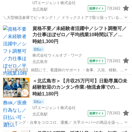
UTエージェント株式会社
7月24日
提携サイト
北広島駅
＼大型物流倉庫でピッキング！／ ドラックストアで取り扱っている製
品です！ ☆未経験OK！ カンタン＆どなたでもチャレンジできるお
北海道
北広島市
北広島駅
仕分け
資格不要／未経験者活躍中／シフト調整可／
仕事♪ ＜具体的には…＞ ◆折り畳みの運搬台車に店舗ごとの商品段ボ
力仕事ほぼゼロ／平均残業10時間以下／…
ールを積み上げていく ◆...
時給1,300円
日払い
株式会社ウィルオブ・ワーク
7月24日
提携サイト
北広島市
【お仕事内容】 病院にて、看護師のサポート ・食事、入浴、移動、排
泄などの身体介助 ・病室のシーツ交換、清掃、環境整備 ・事務作業の
北海道
北広島市
その他
＜北広島市＞【月収25万円可】日勤専属◎未
補助業務 ・伝票やカルテの運搬 ・備品、器具の確認 など 「できるか
経験歓迎のカンタン作業♪物流倉庫での…
不安・・・」 「未経験...
時給1,180円
日払い
UTエージェント株式会社
7月24日
提携サイト
北広島駅
＼ピッキング・台車をコロコロ、運搬／ 大手スーパーの商品を扱って
いる大きな物流倉庫のお仕事です！ ☆未経験OKのお仕事！ 作業内
北海道
北広島市
北広島駅
仕分け