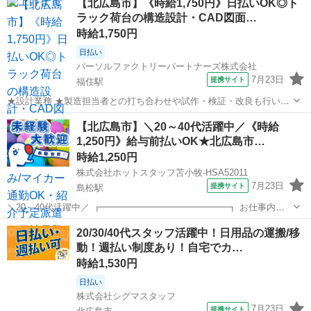
【北広島市】《時給1,750円》日払いOK◎ト
使用される部品製造を行います。主に部品の組立・加工及び検査作業
ラック荷台の構造設計・CAD図面…
です。各工程において、定められた手...
時給1,750円
日払い
パーソルファクトリーパートナーズ株式会社
7月23日
提携サイト
福住駅
★設計業務 ★製造担当者との打ち合わせや試作・検証・改良も行いま
す。 ★トラックの荷台設計を担当し、構造設計やCADによる図面作成
北海道
北広島市
福住駅
工場
【北広島市】＼20～40代活躍中／《時給
を行います。 ★未経験者も応募可能!やりがいのあるものづくりの仕事
1,250円》給与前払いOK★北広島市…
です。 ※工場内勤務で専門的...
時給1,250円
株式会社ホットスタッフ苫小牧-HSA52011
7月23日
提携サイト
島松駅
＼20～40代活躍中／ ┏━━━━━━━━━━━━━━┓ お仕事内容
━━━━━━━━━━━━━━┛ 【求人No.】2274 旬の美味しい野菜
北海道
北広島市
島松駅
仕分け
20/30/40代スタッフ活躍中！日用品の運搬/移
を各地へお届けする前の 大切な選別のお仕事♪ ・じゃがいもの形や大
動！週払い制度あり！自宅でカ…
きさごと...
時給1,530円
日払い
株式会社シグマスタッフ
7月23日
提携サイト