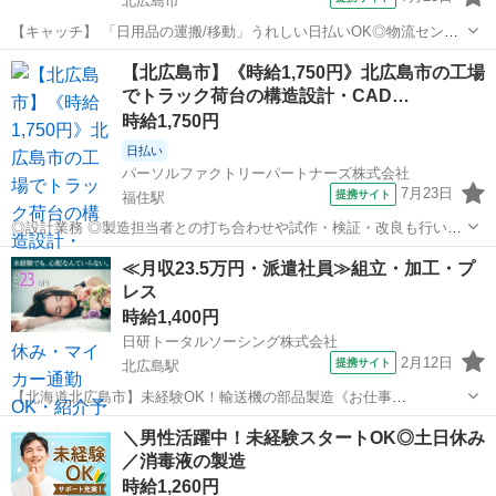
北広島市
【キャッチ】 「日用品の運搬/移動」うれしい日払いOK◎物流センタ
ーのフォークリフト運転手！ 北広島市で大募集♪高時給1530円★週払
北海道
北広島市
ドライバー
【北広島市】《時給1,750円》北広島市の工場
いでいつでもお給料日！履歴書・来社不要のおうち登録！ 【コメン
でトラック荷台の構造設計・CAD…
ト】 ＼札幌でお仕事を探す...
時給1,750円
日払い
パーソルファクトリーパートナーズ株式会社
7月23日
提携サイト
福住駅
◎設計業務 ◎製造担当者との打ち合わせや試作・検証・改良も行いま
す。 ◎トラックの荷台設計を担当し、構造設計やCADによる図面作成
北海道
北広島市
福住駅
その他
≪月収23.5万円・派遣社員≫組立・加工・プ
を行います。 ◎未経験者も応募可能!やりがいのあるものづくりの仕事
レス
です。 ※工場内勤務で専門的...
時給1,400円
日研トータルソーシング株式会社
2月12日
提携サイト
北広島駅
【北海道北広島市】未経験OK！輸送機の部品製造《お仕事
No.1A022》 お仕事について トラック・トレーラー等の輸送用車両に
北海道
北広島市
北広島駅
その他
＼男性活躍中！未経験スタートOK◎土日休み
使用される部品製造を行います。主に部品の組立・加工及び検査作業
／消毒液の製造
です。各工程において、定められた手...
時給1,260円