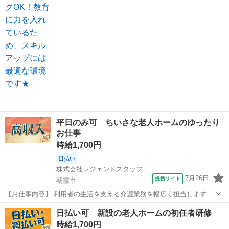
です。...
平日のみ可 ちいさな老人ホームのゆったり
お仕事
時給1,700円
日払い
株式会社レジェンドスタッフ
7月26日
提携サイト
朝霞市
【お仕事内容】 利用者の生活を支える介護業務を幅広く担当します。
◆ 掃除・洗濯・買い物の手伝いから送迎まで多彩な業務。 ◆ アフタ
埼玉
朝霞市
介護
日払い可 新設の老人ホームの初任者研修
ーフォローで働きやすさをサポートします。 ※ 登録制のため紹介案件
時給1,700円
は応募時で変わります。 ...