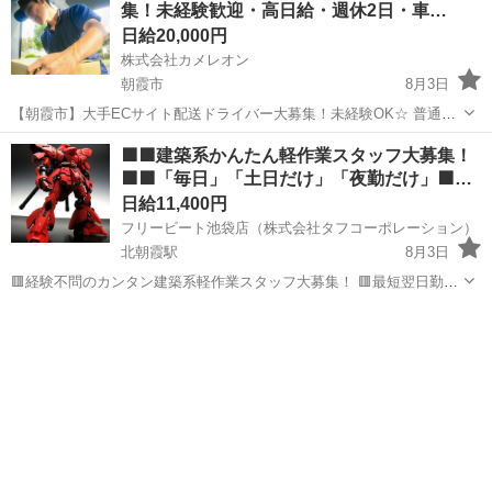
集！未経験歓迎・高日給・週休2日・車…
日給20,000円
株式会社カメレオン
朝霞市
8月3日
【朝霞市】大手ECサイト配送ドライバー大募集！未経験OK☆ 普通免
許があれば、年齢・性別・学歴・職歴不問！「軽作業」「直行直帰
埼玉
朝霞市
ドライバー
積み込み
🟩🟪建築系かんたん軽作業スタッフ大募集！
OK」「車両レンタルあり」とメリット多数！充実した研修制度で、積
🟩🟪「毎日」「土日だけ」「夜勤だけ」🟩…
込みから配達まで丁寧にサポートし...
日給11,400円
フリービート池袋店（株式会社タフコーポレーション）
北朝霞駅
8月3日
🟥経験不問のカンタン建築系軽作業スタッフ大募集！ 🟥最短翌日勤務
でパッと稼げる! 🟥ノルマ無し、勤務地多数、日払いＯＫ! 🟨フリーシ
埼玉
朝霞市
北朝霞駅
建築
スタッフ
フトで働きやすい! ■単発で１日だけで！ ■気軽に週３日のみ♪ ■稼ぎ
た...