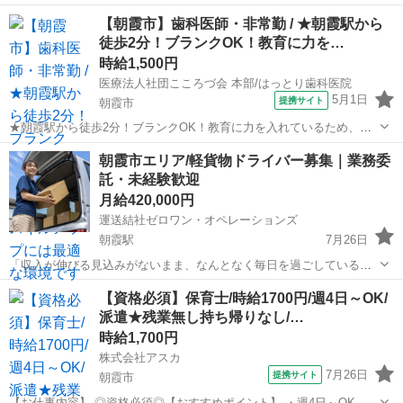
◎週2日～OK ◎平日のみ・曜日固定OK ◎日勤のみ／夜勤のみ選択可
埼玉
朝霞市
介護
【朝霞市】歯科医師・非常勤 / ★朝霞駅から
◎残業ほぼなし 介護業務をお任せします！ ・食事、入浴、トイレなど
徒歩2分！ブランクOK！教育に力を…
の日常生活の介助 ...
時給1,500円
医療法人社団こころづ会 本部/はっとり歯科医院
5月1日
提携サイト
朝霞市
★朝霞駅から徒歩2分！ブランクOK！教育に力を入れているため、ス
キルアップには最適な環境です★ 時給： 1,500円~5,000円 アクセス：
埼玉
朝霞市
その他
朝霞市エリア/軽貨物ドライバー募集｜業務委
東上線 朝霞 徒歩2分 オススメコメント ●朝霞駅から徒歩2分です。マ
託・未経験歓迎
イカー...
月給420,000円
運送結社ゼロワン・オペレーションズ
朝霞駅
7月26日
「収入が伸びる見込みがないまま、なんとなく毎日を過ごしている」
——そんな感覚に心当たりはありませんか。 埼玉県朝霞市エリアを中
埼玉
朝霞市
朝霞駅
ドライバー
貨物
【資格必須】保育士/時給1700円/週4日～OK/
心に軽貨物配送ドライバーを募集しています。 ■仕事内容 軽自動車(軽
派遣★残業無し持ち帰りなし/…
貨物車両)を使用した...
時給1,700円
株式会社アスカ
7月26日
提携サイト
朝霞市
【お仕事内容】 ◎資格必須◎【おすすめポイント】 ・週4日～OK ・