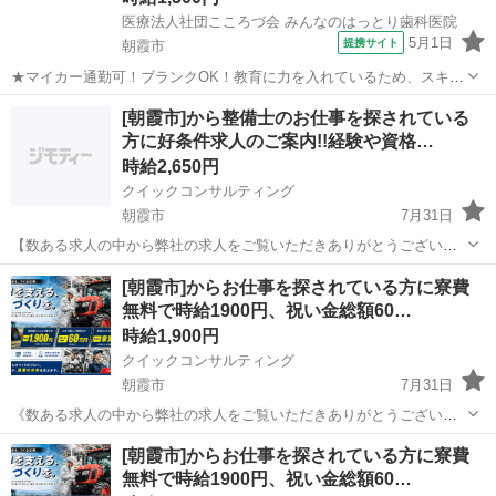
医療法人社団こころづ会 みんなのはっとり歯科医院
5月1日
提携サイト
朝霞市
★マイカー通勤可！ブランクOK！教育に力を入れているため、スキル
アップには最適な環境です★ 時給： 1,500円~5,000円 アクセス：東上
埼玉
朝霞市
その他
[朝霞市]から整備士のお仕事を探されている
線 和光市 徒歩14分;東上線 朝霞 徒歩3分;有楽町線 和光市 徒歩14分;...
方に好条件求人のご案内!!経験や資格…
時給2,650円
クイックコンサルティング
朝霞市
7月31日
【数ある求人の中から弊社の求人をご覧いただきありがとうございま
す!!】 全国に様々な求人を5万件以上取り扱っておりご希望条件やご状
埼玉
朝霞市
工場
スタッフ
[朝霞市]からお仕事を探されている方に寮費
況に応じてマッチしそうな求人をご案内いたします!! 応募前に相談だ
無料で時給1900円、祝い金総額60…
けしてみたい方やどんな求...
時給1,900円
クイックコンサルティング
朝霞市
7月31日
《数ある求人の中から弊社の求人をご覧いただきありがとうございま
す!!》 全国に様々な求人を5万件以上取り扱っておりご希望条件やご状
埼玉
朝霞市
工場
スタッフ
[朝霞市]からお仕事を探されている方に寮費
況に応じてマッチしそうな求人をご案内いたします!! 応募前に相談だ
無料で時給1900円、祝い金総額60…
けしてみたい方やどんな求...