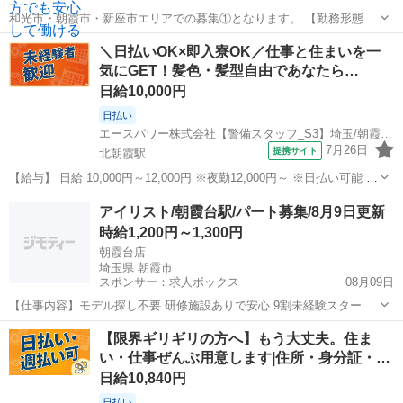
和光市・朝霞市・新座市エリアでの募集①となります。 【勤務形態】
東京・神奈川・千葉・埼玉中心に常時700ヶ所以上にて稼働しておりま
埼玉
朝霞市
朝霞駅
その他
スタッフ
＼日払いOK×即入寮OK／仕事と住まいを一
す大型建設現場やショッピングモール、公共施設、公園、新築戸建て
気にGET！髪色・髪型自由であなたら…
における清掃や片付け・資材...
日給10,000円
日払い
エースパワー株式会社【警備スタッフ_S3】埼玉/朝霞エリア-001
7月26日
提携サイト
北朝霞駅
【給与】 日給 10,000円～12,000円 ※夜勤12,000円～ ※日払い可能 実
働4～8時間 残業があれば別途手当支給 ☆早上がりでも日給保証☆
埼玉
朝霞市
北朝霞駅
警備員
アイリスト/朝霞台駅/パート募集/8月9日更新
【福利厚生・待遇】 ◇雇用保険 ◇労災保険 ◇健康保険 ◇厚生年金...
時給1,200円～1,300円
朝霞台店
埼玉県 朝霞市
スポンサー：求人ボックス
08月09日
【仕事内容】モデル探し不要 研修施設ありで安心 9割未経験スター
ト!19時閉店でゆとり時間 <募集職種> アイリスト <仕事内容> 全店舗
アルバイト・パート
【限界ギリギリの方へ】もう大丈夫。住ま
駅近で通勤しやすい! まつげエクステ&まつげパーマ&眉毛ワックス専
い・仕事ぜんぶ用意します|住所・身分証・…
門サロン 施術をメインとし...
日給10,840円
日払い