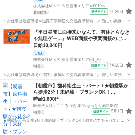
株式会社ＭＫＲ ※朝霞市エリア≪0010≫
7月26日
提携サイト
北朝霞駅
＼お仕事は建設現場や道路工事周辺の交通誘導警備！／ 難しい業務や
辛い力仕事はありません！ 初めての方でも丁寧な研修があるので、安
埼玉
朝霞市
北朝霞駅
警備員
『平日昼間に面接来いなんて、有休とらなき
心してスタート出来ます！ ☆現場は東京都・埼玉県・千葉県に多数ご
ゃ無理ゲー…』WEB面接や夜間面接のご…
用意しております！ ◎家具家電...
日給10,840円
日払い
株式会社ＭＫＲ ※朝霞市エリア(01_A)
7月26日
提携サイト
朝霞市
＼お仕事は建設現場や道路工事周辺の交通誘導警備！／ 難しい業務や
辛い力仕事はありません！ 初めての方でも丁寧な研修があるので、安
埼玉
朝霞市
警備員
【朝霞市】歯科衛生士・パート / ★朝霞駅か
心してスタート出来ます！ ☆現場は東京都・埼玉県・千葉県に多数ご
ら徒歩2分！未経験・ブランクOK！…
用意しております！ ◎家具家電...
時給1,600円
医療法人社団こころづ会 本部/はっとり歯科医院
5月1日
提携サイト
朝霞市
★朝霞駅から徒歩2分！未経験・ブランクOK！教育に力を入れている
ため、スキルアップには最適な環境です★ 時給： 1,600円~2,000円 ア
埼玉
朝霞市
歯科衛生士
クセス：東上線 朝霞 徒歩2分 オススメコメント ●朝霞駅から徒歩2分