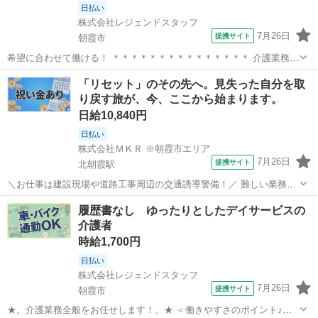
日払い
株式会社レジェンドスタッフ
7月26日
提携サイト
朝霞市
希望に合わせて働ける！ ＊＊＊＊＊＊＊＊＊＊＊＊＊＊＊ 介護業務を
お任せします。 ・食事、入浴、排泄などの日常生活の支援 ・レクリエ
埼玉
朝霞市
介護
「リセット」のその先へ。見失った自分を取
ーションの企画、実施 ・ご家族やケアマネジャーとの相談業務 ・請求
り戻す旅が、今、ここから始まります。
等の簡単な事務作業 など...
日給10,840円
日払い
株式会社ＭＫＲ ※朝霞市エリア
7月26日
提携サイト
北朝霞駅
＼お仕事は建設現場や道路工事周辺の交通誘導警備！／ 難しい業務や
辛い力仕事はありません！ 初めての方でも丁寧な研修があるので、安
埼玉
朝霞市
北朝霞駅
警備員
履歴書なし ゆったりとしたデイサービスの
心してスタート出来ます！ ☆現場は東京都・埼玉県・千葉県に多数ご
介護者
用意しております！ ◎家具家電...
時給1,700円
日払い
株式会社レジェンドスタッフ
7月26日
提携サイト
朝霞市
★。介護業務全般をお任せします！。★ ＜働きやすさのポイント♪＞