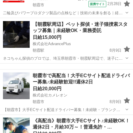
2月28日
提携サイト
朝霞市
二輪及びパワープロダクツ製品の点検など｜技術の未来を創る｜経験
を活かして価値提供を拡大／社会に価値を届ける仕事 二輪及びパワー
埼玉
朝霞市
その他
【朝霞駅周辺】ペット探偵・迷子猫捜索スタ
プロダクツ製品の点検など 二輪及びパワープロダクツ製品（エンジ
ッフ募集｜未経験OK・業務委託
ン、パワーユニット、完成車、EV車...
日給15,000円
株式会社AdvancePlus
朝霞駅
8月9日
ネコちゃん探偵のプロでは、埼玉県朝霞市・朝霞駅周辺で、迷子にな
ってしまった猫ちゃんを捜索する「捜索員」を募集しています。 現
埼玉
朝霞市
朝霞駅
その他
スタッフ
在、朝霞市周辺で迷子猫のご相談が増えており、継続して動ける方を
朝霞市で高配当！大手ECサイト配送ドライバ
探しています。 猫ちゃんが...
ー募集♪未経験歓迎!!週休2日
日給20,000円
株式会社カメレオン
朝霞市
8月9日
【朝霞市】大手ECサイト配送ドライバー募集！未経験・ブランク
OK☆ 「普通免許」があれば、どなたでも大歓迎！軽作業メインで、
埼玉
朝霞市
ドライバー
積み込み
《高配当》朝霞市大手ECサイト♪未経験OK！
女性も活躍できる【働きやすい環境】です♪ ★メリット1：充実の研修
週休2日・月給30万～！普通免許・…
制度で未経験でも安心！ ...