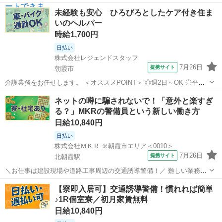
未経験も安心 ひろびろとしたケア付き住ま
いのヘルパー
時給1,700円
日払い
株式会社レジェンドスタッフ
7月26日
提携サイト
朝霞市
介護業務をお任せします。 ＜オススメPOINT＞ ◎週2日～OK ◎平日
のみ・曜日固定OK ◎日勤のみ／夜勤のみ選択可 ◎残業ほぼなし 家
埼玉
朝霞市
介護
ネットの噂に騙されないで！「意外と楽すぎ
庭・プライベート・収入など、 希望に合わせた働き方が可能です。 ★
る？」MKRの警備員という新しい働き方
主婦（夫）・ブ...
日給10,840円
日払い
株式会社ＭＫＲ ※朝霞市エリア＜0010＞
7月26日
提携サイト
北朝霞駅
＼お仕事は建設現場や道路工事周辺の交通誘導警備！／ 難しい業務や
辛い力仕事はありません！ 初めての方でも丁寧な研修があるので、安
埼玉
朝霞市
北朝霞駅
警備員
【寮即入居可】交通誘導警備！慣れれば簡単
心してスタート出来ます！ ☆現場は東京都・埼玉県・千葉県に多数ご
♪1R個室寮／初月家賃無料
用意しております！ ◎家具家電...
日給10,840円