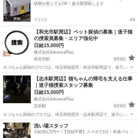
状態が悪くてもOK！最大限買取します
日：年末年始、夏季、ゴールデ...
Ad
プリフラ
【和光市駅周辺】ペット探偵の募集｜迷子猫
の捜索員募集・エリア強化中
日給15,000円
株式会社AdvancePlus
和光市駅
8月9日
ネコちゃん探偵のプロでは、埼玉県朝霞市・和光市駅周辺で、迷子に
なってしまった猫ちゃんを捜索する「捜索員」を募集しています。 現
埼玉
朝霞市
和光市駅
その他
ネコ
【志木駅周辺】猫ちゃんの帰宅を支える仕事
在、朝霞市周辺で迷子猫のご相談が増えており、継続して動ける方を
｜迷子猫捜索スタッフ募集
探しています。 猫ちゃん...
日給15,000円
株式会社AdvancePlus
志木駅
8月9日
ネコちゃん探偵のプロでは、埼玉県朝霞市・志木駅周辺で、迷子にな
ってしまった猫ちゃんを捜索する「捜索員」を募集しています。 現
埼玉
朝霞市
志木駅
その他
スタッフ
洗い場スタッフ
在、朝霞市周辺で迷子猫のご相談が増えており、継続して動ける方を
日給例1万円〜 /【登録不要】スマホで1分！単発バイト
探しています。 猫ちゃんが...
一括検索✨