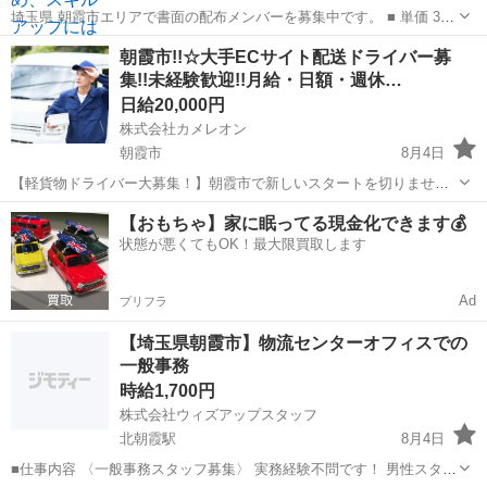
埼玉県 朝霞市エリアで書面の配布メンバーを募集中です。 ■ 単価 3
円〜10円（エリアにより異なります） 月末締め翌々月末・指定口座へ
埼玉
朝霞市
ポスティング
合同会社
朝霞市!!☆大手ECサイト配送ドライバー募
振込 ■ お仕事内容 マンション・共同住宅の郵便受けへご案内のお手紙
集!!未経験歓迎!!月給・日額・週休…
を投...
日給20,000円
株式会社カメレオン
朝霞市
8月4日
【軽貨物ドライバー大募集！】朝霞市で新しいスタートを切りません
か？✨ 「普通免許」があれば、未経験でも月給でしっかり稼げます！
埼玉
朝霞市
ドライバー
積み込み
【おもちゃ】家に眠ってる現金化できます💰
大手ECサイトの配送なので【仕事量安定】◎。積み込みから配達ま
状態が悪くてもOK！最大限買取します
で、スマホ操作でスムーズに進め...
Ad
プリフラ
【埼玉県朝霞市】物流センターオフィスでの
一般事務
時給1,700円
株式会社ウィズアップスタッフ
北朝霞駅
8月4日
■仕事内容 〈一般事務スタッフ募集〉 実務経験不問です！ 男性スタッ