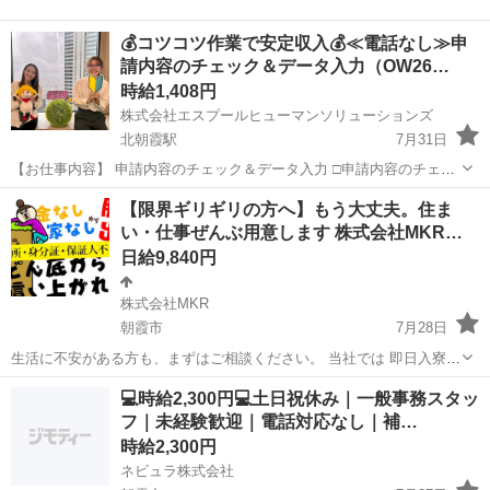
💰コツコツ作業で安定収入💰≪電話なし≫申
請内容のチェック＆データ入力（OW26…
時給1,408円
株式会社エスプールヒューマンソリューションズ
北朝霞駅
7月31日
【お仕事内容】 申請内容のチェック＆データ入力 □申請内容のチェッ
ク ＞未入力や間違いがないか確認する、簡単な不備チェックです □専
埼玉
朝霞市
北朝霞駅
一般事務
時給
【限界ギリギリの方へ】もう大丈夫。住ま
用システムへのデータ入力 ＞「氏名」「連絡先」「郵便番号」「住
い・仕事ぜんぶ用意します 株式会社MKR…
所」など決ま...
日給9,840円
株式会社MKR
朝霞市
7月28日
生活に不安がある方も、まずはご相談ください。 当社では 即日入寮で
きる寮をご用意しており、 お仕事と住まいを同時にスタートできま
埼玉
朝霞市
警備員
MKR
💻時給2,300円💻土日祝休み｜一般事務スタッ
す。 警備スタッフの仕事は未経験OK。 安定した収入で生活を整えな
フ｜未経験歓迎｜電話対応なし｜補…
がら、無理なく働ける環境です...
時給2,300円
ネビュラ株式会社