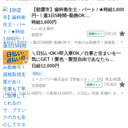
辛い力仕事はありません！ 初めての方でも丁寧な研修があるので、安
埼玉
朝霞市
北朝霞駅
警備員
【朝霞市】歯科衛生士・パート / ★時給1,600
心してスタート出来ます！ ☆現場は東京都・埼玉県・千葉県に多数ご
円~！週3日5時間~勤務OK…
用意しております！ ◎家具家電...
時給1,600円
にいぬま歯科
5月1日
提携サイト
朝霞市
★時給1,600円~！週3日5時間~勤務OKで、午前のみ勤務可！資格取得
支援があり、先輩も丁寧に指導してくれるので、ブランクの方も安心
埼玉
朝霞市
歯科衛生士
＼日払いOK×即入寮OK／仕事と住まいを一
してスタートできます★ 時給： 1,600円~1,800円 アクセス：武蔵野線
気にGET！髪色・髪型自由であなたら…
北朝霞...
日給12,000円
日払い
エースパワー株式会社【警備スタッフ_S5】埼玉/朝霞エリア-001
7月26日
提携サイト
北朝霞駅
【給与】 日給12,000円～ ※夜勤14,000円～ ※日払い可能 実働4～8時
間 残業があれば別途手当支給 ☆早上がりでも日給保証☆ 【福利厚
埼玉
朝霞市
北朝霞駅
警備員
生・待遇】 ◇雇用保険 ◇労災保険 ◇健康保険 ◇厚生年金 ◇資格手当
...