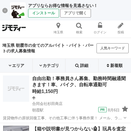
アプリならお得な情報を見逃さない！
インストール
アプリで開く
埼玉県
検索
ログイン
投稿
埼玉県 朝霞市の全てのアルバイト・バイト・パー
人気キーワード
トの求人募集情報
エリア
カテゴリ
詳細
新着順
自由出勤！事務員さん募集、勤務時間融通聞
きます！車、バイク、自転車通勤可
時給1,150円
合同会社杉田商店
朝霞駅
8月6日
賃貸物件の原状回復工事、その他工事に伴う事務作業！ メール、ライ
ン対応、協力業者様への発注書作成、管理会社への請求書作成及び送
埼玉
朝霞市
朝霞駅
一般事務
事務員
【箱や説明書が見つからない🤖】玩具を査定
付、簡単な見積書作成、鍵の郵送等お任せします。 試用期間有。 休