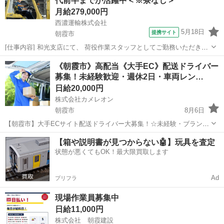
代前半までが活躍中＜※寮なし＞
に指導します♪車両レンタルOK、直行直...
月給279,000円
西濃運輸株式会社
5月18日
提携サイト
朝霞市
[仕事内容] 和光支店にて、 荷役作業スタッフとしてご勤務いただきま
す。 【具体的な業務】 ・プラットホームでの荷扱い作業 ・トラック
埼玉
朝霞市
工場
《朝霞市》高配当《大手EC》配送ドライバー
からの荷卸し（リフトや手作業） ・荷物の方面別仕分け、積み込み作
募集！未経験歓迎・週休2日・車両レン…
業 ・大型トラックへの積...
日給20,000円
株式会社カメレオン
朝霞市
8月6日
【朝霞市】大手ECサイト配送ドライバー大募集！☆未経験・ブランク
OK☆ 「普通免許」があれば、どなたでも挑戦可能！「軽量な荷物」
埼玉
朝霞市
ドライバー
積み込み
【箱や説明書が見つからない🤖】玩具を査定
が中心で、「積み込み」もラクラク♪「スマホ操作」で配達完了！「直
状態が悪くてもOK！最大限買取します
行直帰」もOKです！「研修...
Ad
プリフラ
現場作業員募集中
日給11,000円
株式会社 朝霞建設