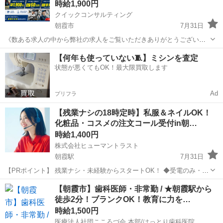
時給1,900円
クイックコンサルティング
朝霞市
7月31日
《数ある求人の中から弊社の求人をご覧いただきありがとうございま
す!!》 全国に様々な求人を5万件以上取り扱っておりご希望条件やご状
埼玉
朝霞市
工場
スタッフ
【何年も使っていない🧵】ミシンを査定
況に応じてマッチしそうな求人をご案内いたします!! 応募前に相談だ
状態が悪くてもOK！最大限買取します
けしてみたい方やどんな求...
Ad
プリフラ
【残業ナシの18時定時】私服＆ネイルOK！
化粧品・コスメの注文コール受付in朝…
時給1,400円
株式会社ヒューマントラスト
朝霞駅
7月31日
【PRポイント】 残業ナシ・未経験からスタートOK！ ◆受電のみ・お
客様からの注文受付 ◆スタート時に研修あり、社員さんのサポートあ
埼玉
朝霞市
朝霞駅
電話対応
ヒューマントラスト
【朝霞市】歯科医師・非常勤 / ★朝霞駅から
り 【仕事内容】 化粧品卸売会社での注文受付およびデータ入力 化粧
徒歩2分！ブランクOK！教育に力を…
品...
時給1,500円
医療法人社団こころづ会 本部/はっとり歯科医院