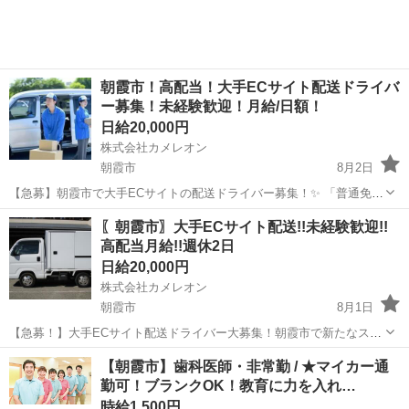
朝霞市！高配当！大手ECサイト配送ドライバ
ー募集！未経験歓迎！月給/日額！
日給20,000円
株式会社カメレオン
朝霞市
8月2日
【急募】朝霞市で大手ECサイトの配送ドライバー募集！✨ 「普通免
許」があれば、未経験・年齢・性別・学歴・職歴一切不問！「軽貨
埼玉
朝霞市
ドライバー
積み込み
〖朝霞市〗大手ECサイト配送!!未経験歓迎!!
物」なので荷物も軽量♪「直行直帰OK」「車両レンタルあり」でスタ
高配当月給!!週休2日
ートしやすい！充実した「研修制...
日給20,000円
株式会社カメレオン
朝霞市
8月1日
【急募！】大手ECサイト配送ドライバー大募集！朝霞市で新たなスタ
ートを応援します！ 未経験者大歓迎☆普通免許があればOK！「軽作
埼玉
朝霞市
ドライバー
積み込み
【朝霞市】歯科医師・非常勤 / ★マイカー通
業」で「稼げる」チャンス！ ☆充実の研修制度あり→初心者でも安心
勤可！ブランクOK！教育に力を入れ…
♪ ★車両レンタルOK...
時給1,500円