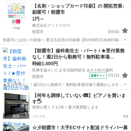
フ活躍中！ 簡単なパソコン入力ができればOK (^^) 【物流センターオ
埼玉
朝霞市
北朝霞駅
事務
スタッフ
【名刺・ショップカード印刷】の 開拓営業♪
フィスでの一般事務】 物流センターにあるオフィスで トラックの受
副業可！朝霞市
付...
1円～
株式会社グッドクロス
朝霞市
8月4日
朝霞市にお住いの皆様へ 東京五反田の印刷屋【BUSINESS名刺印刷
所】です。 Wワーク・副業として 企業や飲食店等の店舗に対して 名
埼玉
朝霞市
営業
スタッフ
【朝霞市】歯科衛生士・パート / ★受付業務
刺印刷の開拓営業 を行っていただける方を募集しています。 今のあ
なし！週2日から勤務可！無料駐車場…
な...
時給1,400円
医療生協さいたま生活協同組合 あさか虹の歯科
5月1日
提携サイト
朝霞市
★受付業務なし！週2日から勤務可！無料駐車場完備で通勤がしやすい
歯科医院です★ 時給： 1,400円~ ※経験・能力に応じて決定 アクセ
埼玉
朝霞市
歯科衛生士
【何年も調律していない🎹】ピアノを買いま
ス：東上線 朝霞台 徒歩4分;武蔵野線 北朝霞 徒歩5分 オススメコメン
す🖐️
ト ●受付...
状態が悪くてもOK！最大限買取します
Ad
プリフラ
☆彡朝霞市！大手ECサイト配送ドライバー募