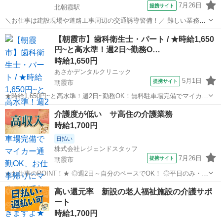
7月26日
提携サイト
北朝霞駅
＼お仕事は建設現場や道路工事周辺の交通誘導警備！／ 難しい業務や
辛い力仕事はありません！ 初めての方でも丁寧な研修があるので、安
埼玉
朝霞市
北朝霞駅
警備員
【朝霞市】歯科衛生士・パート / ★時給1,650
心してスタート出来ます！ ☆現場は東京都・埼玉県・千葉県に多数ご
円~と高水準！週2日~勤務O…
用意しております！ ◎シフトは...
時給1,650円
あさかデンタルクリニック
5月1日
提携サイト
朝霞市
★時給1,650円~と高水準！週2日~勤務OK！無料駐車場完備でマイカー
通勤OK、お仕事帰りにマルエツでお買い物もできますよ★ 時給：
埼玉
朝霞市
歯科衛生士
介護度が低い サ高住の介護業務
1,650円~ アクセス：東上線 朝霞 徒歩9分 オススメコメント ●時給
時給1,700円
1,65...
日払い
株式会社レジェンドスタッフ
7月26日
提携サイト
朝霞市
★お仕事のPOINT！★ ◎週2日～自分のペースでOK！ ◎平日のみ・曜
日固定OK！ ◎日勤のみ／夜勤のみ選択可！ ◎残業ほぼなし☆ ◎スタ
埼玉
朝霞市
介護
高い還元率 新設の老人福祉施設の介護サポ
ッフ体制を強化中 介護業務をお任せします！ ・食事、入浴、排泄など
ート
の日常生活の...
時給1,700円