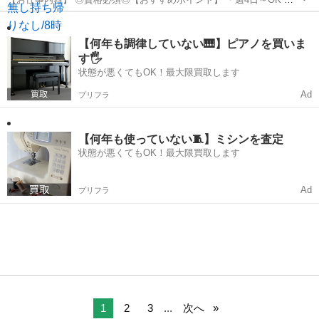
日勤 未経験ブランクOK ・残業なし持ち帰りなし 【勤務条件】 ・8
埼玉
朝霞市
保育士
時30分～17時15分 ・派遣 【お仕事内容】 クラスの複数担任のおひと
り ＊残業...
【何年も調律していない🎹】ピアノを買いま
す🖐️
状態が悪くてもOK！最大限買取します
Ad
プリフラ
【何年も使っていない🧵】ミシンを査定
状態が悪くてもOK！最大限買取します
Ad
プリフラ
1
2
3
...
次へ