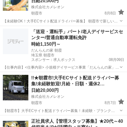
日給20,000円
株式会社カメレオン
朝霞市
8月8日
【未経験OK！大手ECサイト配送ドライバー募集】 朝霞市で新しいス
タートを切りませんか？普通免許があれば、年齢・性別・学歴・職歴
埼玉
朝霞市
ドライバー
積み込み
「送迎・運転手」パート/老人デイサービスセ
不問！未経験の方でも安心の研修制度をご用意しています→軽くて積
ンター/普通自動車運転免許
み込みやすい荷物が中心なので、体...
時給1,150円～
だんらんの家 朝霞
埼玉県 朝霞市
スポンサー：求人ボックス
08月09日
【仕事内容】<仕事内容> 小規模デイサービス事業「だんらんの家」で
の送迎業務全般 (乗降介助・歩行介助等含む) 出勤→当日送迎する方の
アルバイト・パート
!!★朝霞市!大手ECサイト配送ドライバー募
人数・場所確認 →忘れ物がないか荷物チェック →ご家族への伝達事項
集!未経験歓迎!月給・日額・週休2…
があるかを従業員に確認 →送迎...
日給20,000円
株式会社カメレオン
朝霞市
8月7日
【朝霞市】大手ECサイト配送ドライバー募集！未経験・ブランク
OK☆ 普通免許があれば、どなたでも大歓迎！「軽作業」で「稼げ
埼玉
朝霞市
ドライバー
積み込み
正社員求人【管理スタッフ募集】★20代～40
る」チャンス！【充実の研修制度】で、スマホ操作や積み込みも丁寧