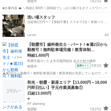
朝霞市
7月27日
■仕事内容 💼 ＼時給2,300円！高時給でしっかり稼げるオフィスワー
ク！／ ＼土日祝休み！電話対応なしだから業務に集中できる！／ ＼未
埼玉
朝霞市
事務
スタッフ
洗い場スタッフ
経験歓迎！補助金審査・メール対応が中心のシンプル事務！／ 法人企
日給例1万円〜 /【登録不要】スマホで1分！単発バイト
業向...
一括検索✨
Ad
Lacotto
【朝霞市】歯科衛生士・パート / ★週2日から
勤務可！無料駐車場完備！教育体制…
時給1,400円
医療生協さいたま生活協同組合 あさか虹の歯科
5月1日
提携サイト
朝霞市
★週2日から勤務可！無料駐車場完備！教育体制が充実しているのでブ
ランクがある方でも安心して働ける歯科医院です★ 時給： 1,400円~
埼玉
朝霞市
歯科衛生士
和光・朝霞・新座エリア【13,000円～18,000
※経験・能力に応じて決定 アクセス：東上線 朝霞台 徒歩4分;武蔵野
円即日払い】手元作業員募集①
線 北朝霞 徒歩...
日給13,000円
RY planning
朝霞駅
7月27日