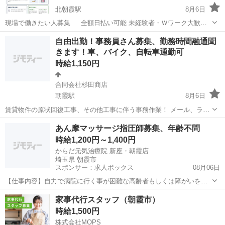
北朝霞駅
8月6日
現場で働きたい人募集 全額日払い可能 未経験者・Ｗワーク大歓
迎！ ■ 作業内容 【土木・雑工・解体・基礎】 ■ 給与 日給
埼玉
朝霞市
北朝霞駅
建築
現場作業員
自由出勤！事務員さん募集、勤務時間融通聞
11.000円～ 18，000円 ★試用期間有 ■ 勤...
きます！車、バイク、自転車通勤可
時給1,150円
合同会社杉田商店
朝霞駅
8月6日
賃貸物件の原状回復工事、その他工事に伴う事務作業！ メール、ライ
ン対応、協力業者様への発注書作成、管理会社への請求書作成及び送
埼玉
朝霞市
朝霞駅
一般事務
事務員
あん摩マッサージ指圧師募集、年齢不問
付、簡単な見積書作成、鍵の郵送等お任せします。 試用期間有。 休
時給1,200円～1,400円
日：年末年始、夏季、ゴールデ...
からだ元気治療院 新座・朝霞店
埼玉県 朝霞市
スポンサー：求人ボックス
08月06日
【仕事内容】自力で病院に行く事が困難な高齢者もしくは障がいをお
持ちの方の自宅や施設における施術 業務内容の変更範囲:なし 就業場
アルバイト・パート
家事代行スタッフ（朝霞市）
所の変更範囲:なし 雇用期間の定めなし 【経験・資格】<応募要件> あ
時給1,500円
ん摩マッサージ指圧師 普通運転免...
株式会社MOPS