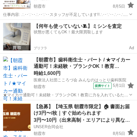
朝霞市
8月5日
仕事内容: ∴‥∵‥∴‥∵‥スタッフが不足しています!!∴‥∵‥∴‥∴‥
∵ 現在、お客様から多数のご依頼をいただいておりスタッフが不足し
埼玉
朝霞市
ホームヘルパー
スタッフ
【何年も使っていない🧵】ミシンを査定
ています 大手の家事代行で仕事が入らなくなったという方はぜひ！ カ
状態が悪くてもOK！最大限買取します
ジママ（ ht...
Ad
プリフラ
【朝霞市】歯科衛生士・パート / ★マイカー
通勤可！未経験・ブランクOK！教育…
時給1,600円
医療法人社団こころづ会 みんなのはっとり歯科医院
5月1日
提携サイト
朝霞市
★マイカー通勤可！未経験・ブランクOK！教育に力を入れているた
め、スキルアップには最適な環境です★ 時給： 1,600円~2,000円 アク
埼玉
朝霞市
歯科衛生士
【急募】【埼玉県 朝霞市限定】🏠 書面お届
セス：東上線 和光市 徒歩14分;東上線 朝霞 徒歩3分;有楽町線 和光市
け3円〜/枚｜すぐ始められます
徒歩...
3円〜10円（出来高制・エリアにより異なる）
UNSER合同会社
朝霞市
8月5日