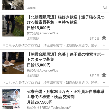
Ad
Lacotto
【北朝霞駅周辺】猫好き歓迎｜迷子猫を見つ
ける捜索員募集・車持ち歓迎
日給15,000円
株式会社AdvancePlus
北朝霞駅
8月9日
ネコちゃん探偵のプロでは、埼玉県朝霞市・北朝霞駅周辺で、迷子に
なってしまった猫ちゃんを捜索する「捜索員」を募集しています。 現
埼玉
朝霞市
北朝霞駅
その他
ネコ
【朝霞台駅周辺】急募｜迷子猫の捜索サポー
在、朝霞市周辺で迷子猫のご相談が増えており、継続して動ける方を
トスタッフ募集
探しています。 猫ちゃん...
日給15,000円
株式会社AdvancePlus
北朝霞駅
8月9日
ネコちゃん探偵のプロでは、埼玉県朝霞市・朝霞台駅周辺で、迷子に
なってしまった猫ちゃんを捜索する「捜索員」を募集しています。 現
埼玉
朝霞市
北朝霞駅
その他
スタッフ
≪寮完備・月収26.5万円・正社員≫自動車系
在、朝霞市周辺で迷子猫のご相談が増えており、継続して動ける方を
工場での検査・検品 交替制
探しています。 猫ちゃん...
月給267,500円
株式会社BREXA Technology(A)