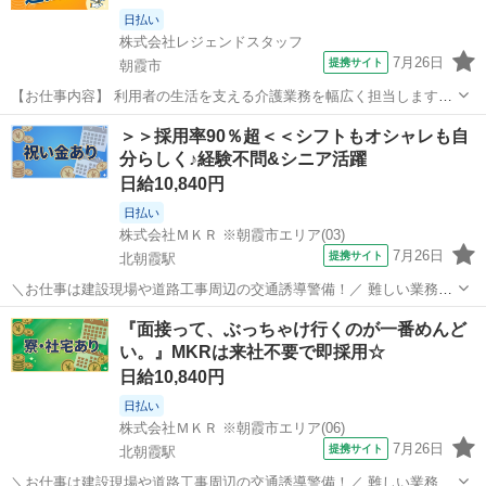
日払い
株式会社レジェンドスタッフ
7月26日
提携サイト
朝霞市
【お仕事内容】 利用者の生活を支える介護業務を幅広く担当します。
◆ 掃除・洗濯・買い物の手伝いから送迎まで多彩な業務。 ◆ アフタ
埼玉
朝霞市
介護
＞＞採用率90％超＜＜シフトもオシャレも自
ーフォローで働きやすさをサポートします。 ※ 登録制のため紹介案件
分らしく♪経験不問&シニア活躍
は応募時で変わります。 ...
日給10,840円
日払い
株式会社ＭＫＲ ※朝霞市エリア(03)
7月26日
提携サイト
北朝霞駅
＼お仕事は建設現場や道路工事周辺の交通誘導警備！／ 難しい業務や
辛い力仕事はありません！ 初めての方でも丁寧な研修があるので、安
埼玉
朝霞市
北朝霞駅
警備員
『面接って、ぶっちゃけ行くのが一番めんど
心してスタート出来ます！ ☆現場は東京都・埼玉県・千葉県に多数ご
い。』MKRは来社不要で即採用☆
用意しております！ ◎家具家電...
日給10,840円
日払い
株式会社ＭＫＲ ※朝霞市エリア(06)
7月26日
提携サイト
北朝霞駅
＼お仕事は建設現場や道路工事周辺の交通誘導警備！／ 難しい業務や