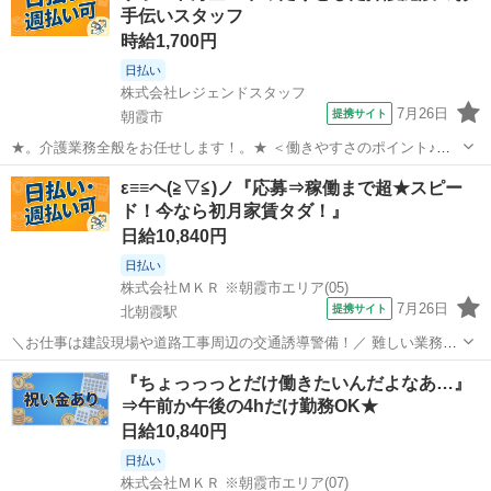
手伝いスタッフ
__________________...
時給1,700円
日払い
株式会社レジェンドスタッフ
7月26日
提携サイト
朝霞市
★。介護業務全般をお任せします！。★ ＜働きやすさのポイント♪＞
◎週2日～OK ◎平日のみ・曜日固定OK ◎日勤のみ／夜勤のみ選択可
埼玉
朝霞市
介護
ε≡≡ヘ(≧▽≦)ノ『応募⇒稼働まで超★スピー
◎残業ほぼなし 介護業務をお任せします！ ・食事、入浴、トイレなど
ド！今なら初月家賃タダ！』
の日常生活の介助 ...
日給10,840円
日払い
株式会社ＭＫＲ ※朝霞市エリア(05)
7月26日
提携サイト
北朝霞駅
＼お仕事は建設現場や道路工事周辺の交通誘導警備！／ 難しい業務や
辛い力仕事はありません！ 初めての方でも丁寧な研修があるので、安
埼玉
朝霞市
北朝霞駅
警備員
『ちょっっっとだけ働きたいんだよなあ…』
心してスタート出来ます！ ☆現場は東京都・埼玉県・千葉県に多数ご
⇒午前か午後の4hだけ勤務OK★
用意しております！ ◎家具家電...
日給10,840円
日払い
株式会社ＭＫＲ ※朝霞市エリア(07)