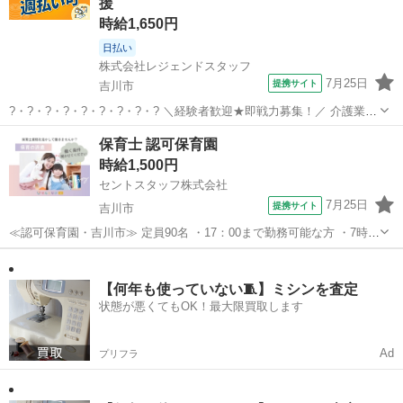
援
らではのイベント等も多数ご...
時給1,650円
日払い
株式会社レジェンドスタッフ
7月25日
提携サイト
吉川市
?・?・?・?・?・?・?・?・? ＼経験者歓迎★即戦力募集！／ 介護業務
をお任せします！ ?・?・?・?・?・?・?・?・? ＜POINT１＞ ◆希望
埼玉
吉川市
介護
保育士 認可保育園
に合わせた働き方が可能！ ◎週2日～OK ◎平日のみ・曜日固定OK
時給1,500円
◎...
セントスタッフ株式会社
7月25日
提携サイト
吉川市
≪認可保育園・吉川市≫ 定員90名 ・17：00まで勤務可能な方 ・7時間
以上 ・平日のみ可能(月～金) ・週3日以上 ・ マイカー通勤可能 ・最寄
埼玉
吉川市
保育士
り駅は(吉川美南駅) ＊派遣でも『退職金』あり ＼おすすめポイント／
◆...
【何年も使っていない🧵】ミシンを査定
状態が悪くてもOK！最大限買取します
Ad
プリフラ