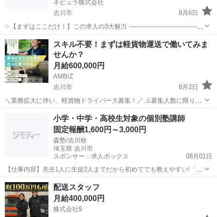
ネビュラ株式会社
吉川市
8月6日
✨【まずはここだけ！】この求人の3大魅力 ---------------------------------------
----- 【1】驚きの高収入スタート！未経験から「時給1,900円」「想定
埼玉
吉川市
軽作業
スタッフ
スキル不要！まずは軽貨物運送で働いてみま
年収480万円」が目指せ...
せんか？
月給600,000円
AMBIZ
吉川市
8月2日
＼業務拡大に伴い、軽貨物ドライバー大募集！／ ⚠️募集人数に限りが
ございます⚠️ 【勤務地】 埼玉県吉川市きよみ野 -------------------- 【報
埼玉
吉川市
ドライバー
貨物
小学・中学・高校生対象の個別塾講師
酬】 月収目安28〜60万円 ※稼働日数や担当...
固定報酬1,600円～3,000円
森塾/吉川校
埼玉県 吉川市
スポンサー：求人ボックス
08月01日
【仕事内容】先生1人に生徒2人までだから初めてでも教えやすい!「楽
しい」塾バイト!! <服装> 私服勤務(白衣着用) 「先生1人に生徒2人ま
アルバイト・パート
配送スタッフ
で」の完全個別指導塾です! 授業スタイルは塾の先生より家庭教師に近
月給400,000円
い感覚 森塾では未経験ス...
株式会社9