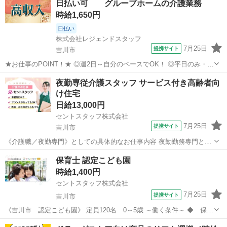
日払い可 グループホームの介護業務
仕事にチャレンジしたい方 ＊経験を活かしてさらにスキルアップした
時給1,650円
い方 ＊扶養...
日払い
株式会社レジェンドスタッフ
7月25日
提携サイト
吉川市
★お仕事のPOINT！★ ◎週2日～自分のペースでOK！ ◎平日のみ・曜
日固定OK！ ◎日勤のみ／夜勤のみ選択可！ ◎残業ほぼなし☆ ◎スタ
埼玉
吉川市
介護
夜勤専従介護スタッフ サービス付き高齢者向
ッフ体制を強化中 介護業務をお任せします！ ・食事、入浴、排泄など
け住宅
の日常生活の...
日給13,000円
セントスタッフ株式会社
7月25日
提携サイト
吉川市
《介護職／夜勤専門》としての具体的なお仕事内容 夜勤勤務専門とし
て、昼前～夜までのご利用者様へのサポート(介護業務)をお任せいたし
埼玉
吉川市
介護
保育士 認定こども園
ます。 【夜勤勤務の業務内容】 ・夕食に関わる業務全般(配膳、下
時給1,400円
膳、服薬、食介) ・就寝ケア...
セントスタッフ株式会社
7月25日
提携サイト
吉川市
《吉川市 認定こども園》 定員120名 0～5歳 ～働く条件～ ◆ 保育
士資格をお持ちの方(幼稚園教諭はなくても可能) ◆ 吉川駅から徒歩5
埼玉
吉川市
保育士