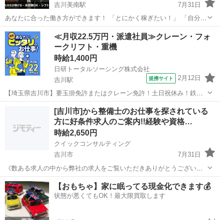
吉川美南駅
7月31日
あなたに合った働き方ができます！ 「とにかく稼ぎたい！」 「自分の
ペースで無理なく働きたい！」 どちらの働き方も大歓迎です！ 未経験
埼玉
吉川市
吉川美南駅
配送
スタッフ
≪月収22.5万円・派遣社員≫クレーン・フォ
の方でも、研修・サポートがあるので安心してスタートできます。 安
ークリフト・重機
定して月収40万円前...
時給1,400円
日研トータルソーシング株式会社
2月12日
提携サイト
吉川駅
【埼玉県吉川市】要玉掛免許またはクレーン免許！土日祝休み！鉄パ
イプの搬入・搬出《お仕事No.4A424-JS》 お仕事について 土木建築資
埼玉
吉川市
吉川駅
その他
[吉川市]から整備士のお仕事を探されている
材である鉄パイプの搬入・搬出作業を担当します。クレーンを用いた
方に好条件求人のご案内!!経験や資格…
資材の吊り上げ、移動、...
時給2,650円
クイックコンサルティング
吉川市
7月31日
《数ある求人の中から弊社の求人をご覧いただきありがとうございま
す!!》 全国に様々な求人を5万件以上取り扱っておりご希望条件やご状
埼玉
吉川市
工場
スタッフ
【おもちゃ】家に眠ってる現金化できます💰
況に応じてマッチしそうな求人をご案内いたします!! 応募前に相談だ
状態が悪くてもOK！最大限買取します
けしてみたい方やどんな求...