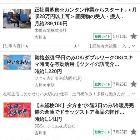
当あり！働くあなたをサポートします◎ ★☆ 働きやすいメリット多数
埼玉
吉川市
吉川美南駅
介護
正社員募集☆カンタン作業からスタート♪＜月
★☆ ＼＼サービス・職種の魅力／／ 自分のライフスタイルに合わせ
収28万円以上可＞産廃物の受入・搬入…
て、都合の良い時間に働...
月給289,100円
木幡興業株式会社
5月18日
提携サイト
吉川市
[仕事内容] *★━━━━━━━━━━━★* 未経験者大歓迎！ 入社
後にフォークリフト資格取得可能♪ *★━━━━━━━━━━━★*
埼玉
吉川市
工場
資格必須/平日のみOK/ダブルワークOK/スキ
【仕事内容】 ・産廃物の受け入れ・搬入 （ドラム缶に入ったものをフ
マ時間を有効活用【ツクイの訪問介…
ォークリフトでおろ...
時給1,220円
ツクイ吉川美南(訪問介護)
7月25日
提携サイト
吉川美南駅
在宅生活に欠かせない大切なお仕事！土日祝休み！多様な働き方が可
能◎訪問介護で自分らしく働きませんか？ ★☆ 働きやすいメリット多
埼玉
吉川市
吉川美南駅
介護
【未経験OK】夕方まで×週3日のみ/冷暖房完
数 ★☆ ＼＼サービス・職種の魅力／／ 自分のライフスタイルに合わ
備の倉庫でドラッグストア商品の軽作…
せて、都合の良い時間に働く...
時給1,141円
SBSロジコム株式会社
7月25日
提携サイト
吉川市