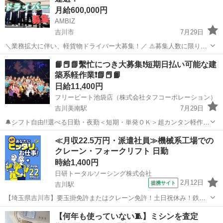
月給600,000円
AMBIZ
吉川市
7月29日
＼業務拡大に伴い、軽貨物ドライバー大募集！／ ⚠️募集人数に限りが
ございます⚠️ 【勤務地】 埼玉県吉川市きよみ野 -------------------- 【報
埼玉
吉川市
ドライバー
貨物
📙📕📗繫忙につき大募集❗短期日払い可能な建
酬】 月収目安28〜60万円 ※稼働日数や担当コ...
築系軽作業❗📗📕📙
日給11,400円
フリービート池袋店（株式会社タフコーポレーション）
吉川美南駅
7月29日
🔔シフト自由!!選べる日勤・夜勤＜短期・単発ＯＫ＞超カンタン軽作業
スタッフ🔔 日勤/日給１１４００円（※日給１０９００円/10勤務迄）
埼玉
吉川市
吉川美南駅
建築
給料
≪月収22.5万円・派遣社員≫機械系工場での
夜勤/日給１３５００円 📙めっちゃ簡単な業務内容が魅力！ 📙1日だけ
クレーン・フォークリフト 日勤
でも...
時給1,400円
日研トータルソーシング株式会社
2月12日
提携サイト
吉川駅
【埼玉県吉川市】要玉掛免許またはクレーン免許！土日祝休み！鉄パ
イプの搬入・搬出《お仕事No.4A424-JS》 お仕事について 土木建築資
埼玉
吉川市
吉川駅
その他
【何年も使っていない🧵】ミシンを査定
材である鉄パイプの搬入・搬出作業を担当します。クレーンを用いた