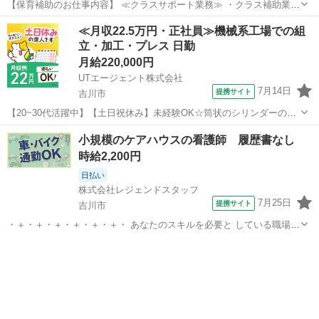
【保育補助のお仕事内容】 ≪クラスサポート業務≫ ・クラス補助業務
・手薄になっているクラスのサポート(フリー保育士) ・・・等 ≪付随
埼玉
吉川市
保育士
≪月収22.5万円・正社員≫機械系工場での組
業務全般≫ ・保育室内や園庭の環境整備 ・玩具や遊具の消毒 ・保育
立・加工・プレス 日勤
活動の準備・・・等...
月給220,000円
UTエージェント株式会社
7月14日
提携サイト
吉川市
【20~30代活躍中】【土日祝休み】未経験OK☆筒状のシリンダーの研
磨！基本残業なし◎GWなどの長期休暇あり！《JBHN1-PC》 詳細情
埼玉
吉川市
その他
小規模のケアハウスの看護師 履歴書なし
報 ＼筒状のシリンダーの研磨！／ 未経験の方歓迎◎ 印刷機に使用す
時給2,200円
る筒状のシリンダ...
日払い
株式会社レジェンドスタッフ
7月25日
提携サイト
吉川市
・＋・＋・＋・＋・＋・＋・ あなたのスキルを必要と している職場が
あります♪ ・＋・＋・＋・＋・＋・＋・ ＊あなたの経験・スキルを活
埼玉
吉川市
看護師
かせます！ ＊サクッと週2日～◎平日のみOK♪ ＊ムリなく勤務◎日勤
のみ＆残業なし！ ＊...