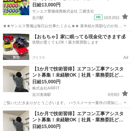
日給13,000円
サンエス警備保障株式会社 三郷支社
吉川駅
10月20日
★★サンエス警備は毎日お仕事たくさん★★ 基本給が高額なのが自慢
♪未経験も大歓迎！ ＞＞常に現場豊富&交通費モチロン全額支給＜＜
埼玉
吉川市
吉川駅
警備員
【おもちゃ】家に眠ってる現金化できます💰
『完全直行直帰でラクラク』 現場への直行直帰が基本で、毎週・毎月
状態が悪くてもOK！最大限買取します
等の定期的な出社は不要です！ ...
Ad
プリフラ
【1か月で技術習得】エアコン工事アシスタ
ント募集！未経験OK｜社員・業務委託ど…
日給15,000円
株式会社AIRFIT
吉川美南駅
8月8日
ご覧いただきありがとうございます。 ハウスメーカー案件の増加に伴
い、エアコン工事スタッフを募集しています。 最初はアルバイトとし
埼玉
吉川市
吉川美南駅
その他
業務委託
【1か月で技術習得】エアコン工事アシスタ
て働いていただき、1か月以内に基本的なエアコン工事を覚えられるよ
ント募集！未経験OK｜社員・業務委託ど…
う丁寧に指導します。 技術...
日給15,000円