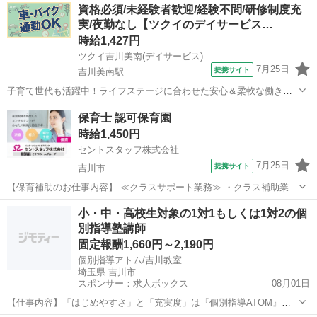
埼玉
吉川市
工場
資格必須/未経験者歓迎/経験不問/研修制度充
には…＞ ①戻ってきた筒状のシリンダーの表面についているメッキ手
実/夜勤なし【ツクイのデイサービス…
で剥がす(軍手着用) ...
時給1,427円
ツクイ吉川美南(デイサービス)
7月25日
提携サイト
吉川美南駅
子育て世代も活躍中！ライフステージに合わせた安心＆柔軟な働き方
を実現！家庭と仕事の両立を応援します◎ ★☆ 働きやすいメリット多
埼玉
吉川市
吉川美南駅
介護
保育士 認可保育園
数 ★☆ ＼＼サービス・職種の魅力／／ デイサービスでお客様の生活
時給1,450円
に寄り添い、ゆっくりと時間...
セントスタッフ株式会社
7月25日
提携サイト
吉川市
【保育補助のお仕事内容】 ≪クラスサポート業務≫ ・クラス補助業務
・手薄になっているクラスのサポート(フリー保育士) ・・・等 ≪付随
埼玉
吉川市
保育士
小・中・高校生対象の1対1もしくは1対2の個
業務全般≫ ・保育室内や園庭の環境整備 ・玩具や遊具の消毒 ・保育
別指導塾講師
活動の準備・・・等...
固定報酬1,660円～2,190円
個別指導アトム/吉川教室
埼玉県 吉川市
スポンサー：求人ボックス
08月01日
【仕事内容】「はじめやすさ」と「充実度」は『個別指導ATOM』講
師大募集 <服装> 私服OK(白衣を着用)髪型自由・茶髪OK 1対1もしく