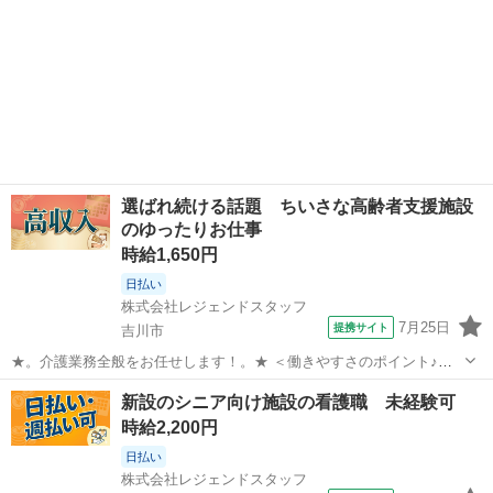
選ばれ続ける話題 ちいさな高齢者支援施設
のゆったりお仕事
時給1,650円
日払い
株式会社レジェンドスタッフ
7月25日
提携サイト
吉川市
★。介護業務全般をお任せします！。★ ＜働きやすさのポイント♪＞
◎週2日～OK ◎平日のみ・曜日固定OK ◎日勤のみ／夜勤のみ選択可
埼玉
吉川市
介護
新設のシニア向け施設の看護職 未経験可
◎残業ほぼなし 介護業務をお任せします！ ・食事、入浴、トイレなど
時給2,200円
の日常生活の介助 ...
日払い
株式会社レジェンドスタッフ