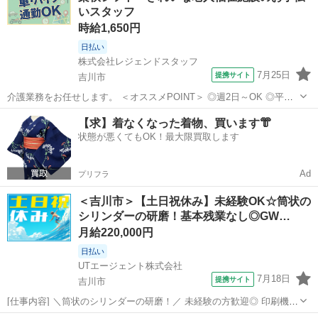
いスタッフ
活動の準備・・・等...
時給1,650円
日払い
株式会社レジェンドスタッフ
7月25日
提携サイト
吉川市
介護業務をお任せします。 ＜オススメPOINT＞ ◎週2日～OK ◎平日
のみ・曜日固定OK ◎日勤のみ／夜勤のみ選択可 ◎残業ほぼなし 家
埼玉
吉川市
介護
【求】着なくなった着物、買います👘
庭・プライベート・収入など、 希望に合わせた働き方が可能です。 ★
状態が悪くてもOK！最大限買取します
主婦（夫）・ブ...
Ad
プリフラ
＜吉川市＞【土日祝休み】未経験OK☆筒状の
シリンダーの研磨！基本残業なし◎GW…
月給220,000円
日払い
UTエージェント株式会社
7月18日
提携サイト
吉川市
[仕事内容] ＼筒状のシリンダーの研磨！／ 未経験の方歓迎◎ 印刷機に
使用する筒状のシリンダーの研磨作業などをお願いします！ ＜具体的