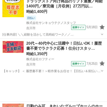
ドラッグストア向け商品のリフト運搬／時給
分 ◆ 車通勤かのう(月／216円) ◆ 17：30まで勤務可能な方(6時間
1400円／寮完備［月収例］27万円以…
～8時...
時給1,400円
日払い
株式会社サンキョウテクノスタッフ
5月18日
提携サイト
吉川市
[仕事内容] ＼＼経験を活かして高時給ワーク／／
━━━━━━━━━━━━━━━━━ ◎日勤のみで生活リズムが整
埼玉
吉川市
工場
20代～40代中心に活躍中！日払いOK！履歴
う！ ◎高時給で月収27万円以上可能！ ◎週休二日制で休みもしっかり
書不要でラクラク応募！仕分けスタッ…
確保！ ◎寮あり！新生活を即スタート！ ◎既...
時給1,350円
株式会社ロフティー
7月25日
提携サイト
吉川市
【キャッチ】 ＜ 履歴書不要！＞軽作業をお任せ！【日払い＆前払いあ
り】高時給1350～1688円！未経験OK！ 【コメント】 ＊未経験からお
埼玉
吉川市
仕分け
仕事にチャレンジしたい方 ＊経験を活かしてさらにスキルアップした
い方 ＊扶養...
日勤のみ可 きれいなグループホームのホー