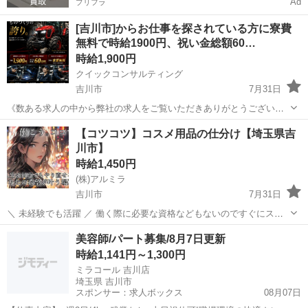
Ad
プリフラ
[吉川市]からお仕事を探されている方に寮費
無料で時給1900円、祝い金総額60…
時給1,900円
クイックコンサルティング
吉川市
7月31日
《数ある求人の中から弊社の求人をご覧いただきありがとうございま
す!!》 全国に様々な求人を5万件以上取り扱っておりご希望条件やご状
埼玉
吉川市
工場
スタッフ
【コツコツ】コスメ用品の仕分け【埼玉県吉
況に応じてマッチしそうな求人をご案内いたします!! 応募前に相談だ
川市】
けしてみたい方やどんな求...
時給1,450円
(株)アルミラ
吉川市
7月31日
＼ 未経験でも活躍 ／ 働く際に必要な資格などもないのですぐにスタ
ートできる環境です！ プロのコーディネーターがサポートします♪ お
埼玉
吉川市
倉庫
時給
美容師/パート募集/8月7日更新
急ぎの方は『06-4963-0032』にお電話下さい！ 〇●L...
時給1,141円～1,300円
ミラコール 吉川店
埼玉県 吉川市
スポンサー：求人ボックス
08月07日