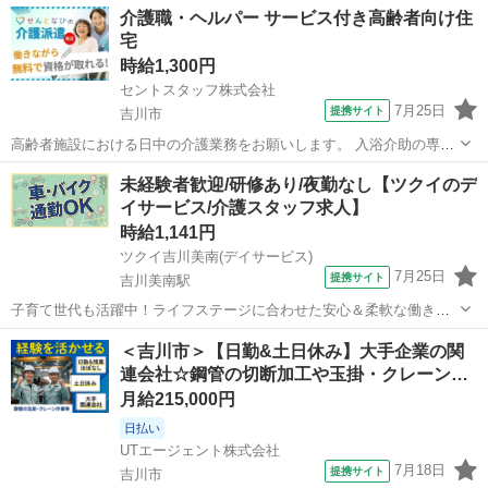
アルバイト・パート
介護職・ヘルパー サービス付き高齢者向け住
は1対2の個別指導です。 指導内容は、学校の補習や定期テスト対策が
宅
中心(一部受験対策まで)...
時給1,300円
セントスタッフ株式会社
7月25日
提携サイト
吉川市
高齢者施設における日中の介護業務をお願いします。 入浴介助の専属
スタッフとして業務をお任せします。 【主な業務内容】 ・入浴前の健
埼玉
吉川市
介護
未経験者歓迎/研修あり/夜勤なし【ツクイのデ
康チェック／水分の促し ・全身状態の確認(皮膚状態・動きなど) ・着
イサービス/介護スタッフ求人】
替え・道具の用意または確...
時給1,141円
ツクイ吉川美南(デイサービス)
7月25日
提携サイト
吉川美南駅
子育て世代も活躍中！ライフステージに合わせた安心＆柔軟な働き方
を実現！家庭と仕事の両立を応援します◎ ★☆ 働きやすいメリット多
埼玉
吉川市
吉川美南駅
介護
＜吉川市＞【日勤&土日休み】大手企業の関
数 ★☆ ＼＼サービス・職種の魅力／／ 「今私たちに求められている
連会社☆鋼管の切断加工や玉掛・クレーン…
ことは何だろう」「どんな工...
月給215,000円
日払い
UTエージェント株式会社
7月18日
提携サイト
吉川市