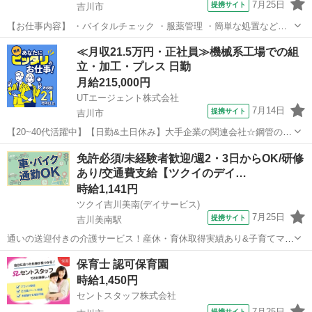
7月25日
提携サイト
吉川市
【お仕事内容】 ・バイタルチェック ・服薬管理 ・簡単な処置など
?・?・?・?・?・?・?・?・?・?・?・? 応募フォームより簡単応募♪ 履
埼玉
吉川市
看護師
≪月収21.5万円・正社員≫機械系工場での組
歴書も必要ございません！ *-----------------------...
立・加工・プレス 日勤
月給215,000円
UTエージェント株式会社
7月14日
提携サイト
吉川市
【20~40代活躍中】【日勤&土日休み】大手企業の関連会社☆鋼管の切
断加工や玉掛・クレーン作業♪残業ほぼなし◎《JZPC1C》 詳細情報
埼玉
吉川市
その他
免許必須/未経験者歓迎/週2・3日からOK/研修
＼鋼管の切断加工や玉掛・クレーン作業♪／ 財閥系大手企業の関連会
あり/交通費支給【ツクイのデイ…
社！ 安全意識やコン...
時給1,141円
ツクイ吉川美南(デイサービス)
7月25日
提携サイト
吉川美南駅
通いの送迎付きの介護サービス！産休・育休取得実績あり&子育てママ
在籍中！ライフイベントにも柔軟に対応しています。 ★☆ 働きやすい
埼玉
吉川市
吉川美南駅
その他
保育士 認可保育園
メリット多数 ★☆ ＼＼サービス・職種の魅力／／ 送迎業務を通し
時給1,450円
て、お客様から感謝の言葉を...
セントスタッフ株式会社
7月25日
提携サイト