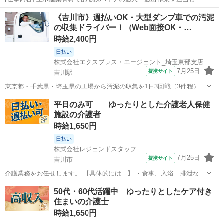
す。クレーンを用いた資材の吊り上げ、移動、設置における玉掛け作
埼玉
吉川市
工場
《吉川市》週払いOK・大型ダンプ車での汚泥
業が中心です。その他、業務に付随する準備、片付け、整理整頓など
の収集ドライバー！（Web面接OK・…
もあります。 ※業務の変更、就業...
時給2,400円
日払い
株式会社エクスプレス・エージェント_埼玉東部支店
7月25日
提携サイト
吉川駅
東京都・千葉県・埼玉県の工場から汚泥の収集を1日3回戦（3件程）を
行う。★ ▼△ 日収例 △▼ 19,200円～22,200円 ▼△ 月収例
埼玉
吉川市
吉川駅
ドライバー
平日のみ可 ゆったりとした介護老人保健
△▼ 403,000円～488,000円 ☆応募後の流れ☆ 担当者：03-5...
施設の介護者
時給1,650円
日払い
株式会社レジェンドスタッフ
7月25日
提携サイト
吉川市
介護業務をお任せします。 【具体的には...】 ・食事、入浴、排泄など
の日常生活の支援 ・レクリエーションの企画、実施 ・ご家族やケアマ
埼玉
吉川市
介護
50代・60代活躍中 ゆったりとしたケア付き
ネジャーとの相談業務 ・請求等の簡単な事務作業 など ＜オススメ
住まいの介護士
POINT＞ ◎週2...
時給1,650円