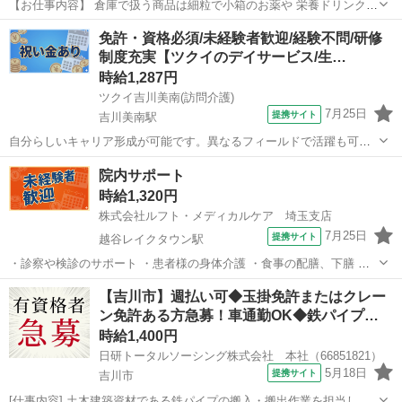
【お仕事内容】 倉庫で扱う商品は細粒で小箱のお薬や 栄養ドリンクの
商品などほとんど軽い商品◎ 各ドラッグストア店舗や小売店などへ発
埼玉
吉川市
仕分け
免許・資格必須/未経験者歓迎/経験不問/研修
送のための軽作業 ◆ラベル貼り作業 発送先の店舗の行き先ラベルを
制度充実【ツクイのデイサービス/生…
段ボールに貼る作業 ◆ピ...
時給1,287円
ツクイ吉川美南(訪問介護)
7月25日
提携サイト
吉川美南駅
自分らしいキャリア形成が可能です。異なるフィールドで活躍も可！
資格取得支援も整っています。 ★☆ 働きやすいメリット多数 ★☆ ＼
埼玉
吉川市
吉川美南駅
介護
院内サポート
＼サービス・職種の魅力／／ 生活相談員はサービスの質の向上におけ
時給1,320円
る重要なキーパーソンとなる...
株式会社ルフト・メディカルケア 埼玉支店
7月25日
提携サイト
越谷レイクタウン駅
・診察や検診のサポート ・患者様の身体介護 ・食事の配膳、下膳 ・
ベッドのシーツ交換 ・病室の清掃 ・その他付随業務 ■ 性別年齢不問
埼玉
吉川市
越谷レイクタウン駅
介護
【吉川市】週払い可◆玉掛免許またはクレー
‾‾‾‾‾‾‾‾‾‾‾‾‾ ■ 出張面接可能 ‾‾‾‾‾‾‾‾‾‾‾‾‾ ■ 面...
ン免許ある方急募！車通勤OK◆鉄パイプ…
時給1,400円
日研トータルソーシング株式会社 本社（66851821）
5月18日
提携サイト
吉川市
[仕事内容] 土木建築資材である鉄パイプの搬入・搬出作業を担当しま