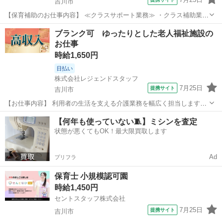
吉川市
【保育補助のお仕事内容】 ≪クラスサポート業務≫ ・クラス補助業務
・手薄になっているクラスのサポート(フリー保育士) ・・・等 ≪付随
埼玉
吉川市
保育士
ブランク可 ゆったりとした老人福祉施設の
業務全般≫ ・保育室内や園庭の環境整備 ・玩具や遊具の消毒 ・保育
お仕事
活動の準備・・・等...
時給1,650円
日払い
株式会社レジェンドスタッフ
7月25日
提携サイト
吉川市
【お仕事内容】 利用者の生活を支える介護業務を幅広く担当します。
◆ 掃除・洗濯・買い物の手伝いから送迎まで多彩な業務。 ◆ アフタ
埼玉
吉川市
介護
【何年も使っていない🧵】ミシンを査定
ーフォローで働きやすさをサポートします。 ※ 登録制のため紹介案件
状態が悪くてもOK！最大限買取します
は応募時で変わります。 ...
Ad
プリフラ
保育士 小規模認可園
時給1,450円
セントスタッフ株式会社
7月25日
提携サイト
吉川市