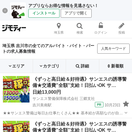
アプリならお得な情報を見逃さない！
インストール
アプリで開く
埼玉県
検索
ログイン
投稿
埼玉県 吉川市の全てのアルバイト・バイト・パー
人気キーワード
トの求人募集情報
エリア
カテゴリ
詳細
新着順
《ずっと高日給＆好待遇》サンエスの誘導警
備★交通費”全額”支給！日払いOK サ…
日給13,000円
サンエス警備保障株式会社 三郷支社
吉川美南駅
10月23日
★★サンエス警備は毎日お仕事たくさん★★ 基本給が高額なのが自慢
♪未経験も大歓迎！ ＞＞常に現場豊富&交通費モチロン全額支給＜＜
埼玉
吉川市
吉川美南駅
警備員
《ずっと高日給＆好待遇》サンエスの誘導警
『完全直行直帰でラクラク』 現場への直行直帰が基本で、毎週・毎月
備★交通費”全額”支給！日払いOK サ…
等の定期的な出社は不要です！ ...