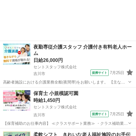
夜勤専従介護スタッフ 介護付き有料老人ホー
ム
日給26,000円
セントスタッフ株式会社
7月25日
提携サイト
吉川市
高齢者施設における介護業務全般(夜間帯)をお願いします。 【主な業
務内容】 ・朝食と夕食の食事介助 ・移乗介助 ・口腔ケア ・就寝介助
埼玉
吉川市
介護
保育士 小規模認可園
・起床介助 ・夜間帯の体位交換 ・夜間帯の排泄介助 ・夜間帯のコー
時給1,450円
ル対応 ・夜間帯の巡...
セントスタッフ株式会社
7月25日
提携サイト
吉川市
【保育補助のお仕事内容】 ≪クラスサポート業務≫ ・クラス補助業務
・手薄になっているクラスのサポート(フリー保育士) ・・・等 ≪付随
埼玉
吉川市
保育士
柔軟シフト きれいな老人福祉施設のお手伝
業務全般≫ ・保育室内や園庭の環境整備 ・玩具や遊具の消毒 ・保育