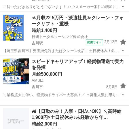
ご覧いただきありがとうございます！ ハウスメーカー案件の増加に伴
い、エアコン工事スタッフを募集しています。 最初はアルバイトとし
埼玉
吉川市
吉川美南駅
その他
業務委託
≪月収22.5万円・派遣社員≫クレーン・フォ
て働いていただき、1か月以内に基本的なエアコン工事を覚えられるよ
ークリフト・重機
う丁寧に指導します。 技術...
時給1,400円
日研トータルソーシング株式会社
2月12日
提携サイト
吉川駅
【埼玉県吉川市】要玉掛免許またはクレーン免許！土日祝休み！鉄パ
イプの搬入・搬出《お仕事No.4A424-JS》 お仕事について 土木建築資
埼玉
吉川市
吉川駅
その他
スピードキャリアアップ！軽貨物運送で実⼒
材である鉄パイプの搬入・搬出作業を担当します。クレーンを用いた
を発揮
資材の吊り上げ、移動、...
月給500,000円
AMBIZ
吉川市
8月8日
＼業務拡大に伴い、軽貨物ドライバー大募集！／ ⚠️募集人数に限りが
ございます⚠️ 【勤務地】 埼玉県吉川市きよみ野 -------------------- 【報
埼玉
吉川市
ドライバー
貨物
酬】 月収目安28〜50万円 ※稼働日数や担当コ...
🚜【日勤のみ！入寮・日払いOK】＼高時給
1,900円×土日祝休み♪未経験から年…
時給2,000円