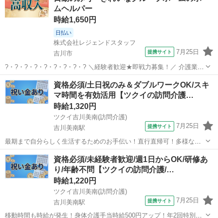
ムヘルパー
時給1,650円
日払い
株式会社レジェンドスタッフ
7月25日
提携サイト
吉川市
?・?・?・?・?・?・?・?・? ＼経験者歓迎★即戦力募集！／ 介護業務
をお任せします！ ?・?・?・?・?・?・?・?・? ＜POINT１＞ ◆希望
埼玉
吉川市
介護
資格必須/土日祝のみ＆ダブルワークOK/スキ
に合わせた働き方が可能！ ◎週2日～OK ◎平日のみ・曜日固定OK
マ時間を有効活用【ツクイの訪問介護…
◎...
時給1,320円
ツクイ吉川美南(訪問介護)
7月25日
提携サイト
吉川美南駅
最期まで自分らしく生活するためのお手伝い！直行直帰可！多様な働
き方が可能◎訪問介護で自分らしく働きませんか？ ★☆ 働きやすいメ
埼玉
吉川市
吉川美南駅
介護
資格必須/未経験者歓迎/週1日からOK/研修あ
リット多数 ★☆ ＼＼サービス・職種の魅力／／ 自分のライフスタイ
り/年齢不問【ツクイの訪問介護/…
ルに合わせて、都合の良い時...
時給1,220円
ツクイ吉川美南(訪問介護)
7月25日
提携サイト
吉川美南駅
移動時間も時給が発生！身体介護手当時給500円アップ！年2回特別手