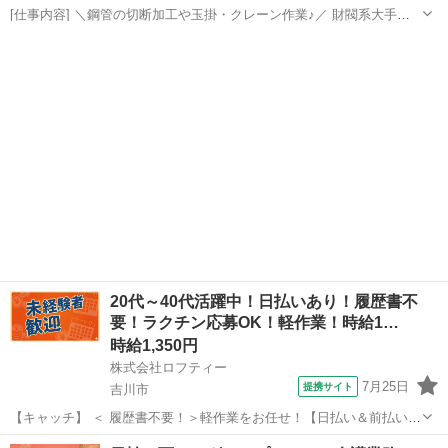
[仕事内容] ＼鋼管の切断加工や玉掛・クレーン作業♪／ 財閥系大手企
業の関連会社！ 安全意識やコンプライアンス意識が高く、 働きやすい
埼玉
吉川市
工場
職場になっています♪ ＜具体的には…＞ ◆切断加工 ①最大長さ5mほ
どの鋼管を設備にセッ...
20代～40代活躍中！日払いあり！履歴書不
要！ラクチン応募OK！軽作業！時給1…
時給1,350円
株式会社ロフティー
7月25日
提携サイト
吉川市
【キャッチ】 ＜ 履歴書不要！＞軽作業をお任せ！【日払い＆前払いあ
り】高時給1350～1688円！未経験OK！ 【コメント】 ＊未経験からお
埼玉
吉川市
仕分け