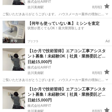
株式会社AIRFIT
吉川美南駅
8月8日
ご覧いただきありがとうございます。 ハウスメーカー案件の増加に伴
い、エアコン工事スタッフを募集しています。 最初はアルバイトとし
埼玉
吉川市
吉川美南駅
その他
業務委託
【何年も使っていない🧵】ミシンを査定
て働いていただき、1か月以内に基本的なエアコン工事を覚えられるよ
状態が悪くてもOK！最大限買取します
う丁寧に指導します。 技術...
Ad
プリフラ
【1か月で技術習得】エアコン工事アシスタ
ント募集！未経験OK｜社員・業務委託ど…
日給15,000円
株式会社AIRFIT
吉川美南駅
8月8日
ご覧いただきありがとうございます。 ハウスメーカー案件の増加に伴
い、エアコン工事スタッフを募集しています。 最初はアルバイトとし
埼玉
吉川市
吉川美南駅
その他
業務委託
【1か月で技術習得】エアコン工事アシスタ
て働いていただき、1か月以内に基本的なエアコン工事を覚えられるよ
ント募集！未経験OK｜社員・業務委託ど…
う丁寧に指導します。 技術...
日給15,000円
株式会社AIRFIT
吉川美南駅
8月8日