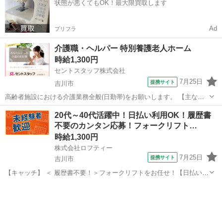
状態が悪くてもOK！最大限買取します
資材の吊り上げ、移動、...
Ad
プリフラ
介護職・ヘルパー 特別養護老人ホーム
時給1,300円
セントスタッフ株式会社
7月25日
提携サイト
吉川市
高齢者施設における介護業務全般(日勤帯)をお願いします。 【主な業
務内容】 ・食事に関する業務(配膳、下膳、服薬、食事介助、口腔ケ
埼玉
吉川市
介護
20代～40代活躍中！日払い利用OK！履歴書
ア) ・排泄介助(トイレ誘導またはオムツ交換) ・入浴に関する業務(準
不要のカンタン応募！フォークリフト…
備、誘導、着脱介助、入...
時給1,300円
株式会社ロフティー
7月25日
提携サイト
吉川市
【キャッチ】 ＜ 履歴書不要！＞フォークリフトをお任せ！【日払い＆
前払いあり】高時給1300～1625円！未経験OK！ 【コメント】 ＊未経
埼玉
吉川市
ドライバー
験からお仕事にチャレンジしたい方 ＊経験を活かしてさらにスキルア
ップしたい方 ...