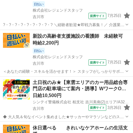
日払い
株式会社レジェンドスタッフ
7月25日
提携サイト
吉川市
?・?・?・?・?・?・?・?・? ＼経験者歓迎★即戦力募集！／ 介護業務
をお任せします！ ?・?・?・?・?・?・?・?・? ＜POINT１＞ ◆希望
埼玉
吉川市
介護
新設の高齢者支援施設の看護師 未経験可
に合わせた働き方が可能！ ◎週2日～OK ◎平日のみ・曜日固定OK
時給2,200円
◎...
日払い
株式会社レジェンドスタッフ
7月25日
提携サイト
吉川市
＜あなたの経験・スキルを活かせます！＞ スタッフがしっかりサポー
ト★ お仕事開始後のフォロー体制も万全★ 看護業務をお任せ♪ ・バイ
埼玉
吉川市
看護師
土日祝のみ★【東雲エリアのカー用品総合専
タルチェック ・服薬管理 ・簡単な処置 など ※介護と看護のお仕事は
門店の駐車場にて案内・誘導】WワークO…
原則分かれています。 ...
日給10,500円
シンテイ警備株式会社 柏支社 吉川美南(2)エリア/A3203200128
3月26日
提携サイト
吉川市
◆ 大人気＆旬なイベント集めました★サッカーやマラソンなどのスポ
ーツ会場★ ◆ ※詳細はこの求人のお仕事内容欄に※ スポーツを中心
埼玉
吉川市
警備員
休日選べる きれいなケアホームの生活支
とした大会会場や 期間限定のフェアイベント等 この先も様々な季節な