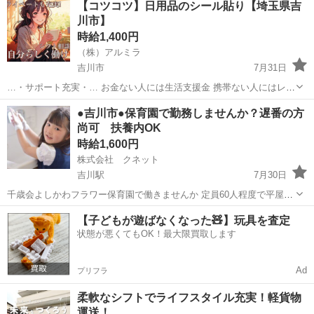
【コツコツ】日用品のシール貼り【埼玉県吉
材である鉄パイプの搬入・搬出作業を担当します。クレーンを用いた
川市】
資材の吊り上げ、移動、...
時給1,400円
（株）アルミラ
吉川市
7月31日
…・サポート充実・… お金ない人には生活支援金 携帯ない人にはレン
タル 住む場所がない方には 即日入寮も相談可能です！ もし、できな
埼玉
吉川市
倉庫
時給
●吉川市●保育園で勤務しませんか？遅番の方
い場合は 宿泊施設代をお渡しします！ ☆…・プ...
尚可 扶養内OK
時給1,600円
株式会社 クネット
吉川駅
7月30日
千歳会よしかわフラワー保育園で働きませんか 定員60人程度で平屋で
ゆったりとした保育園です！ 遅番だけや早番だけなどご勤務可能 7：
埼玉
吉川市
吉川駅
保育士
遅番
【子どもが遊ばなくなった🧸】玩具を査定
00-19：00の間で週3日から 勤務時間は応相談可能です 15:00-18:0...
状態が悪くてもOK！最大限買取します
Ad
プリフラ
柔軟なシフトでライフスタイル充実！軽貨物
運送！