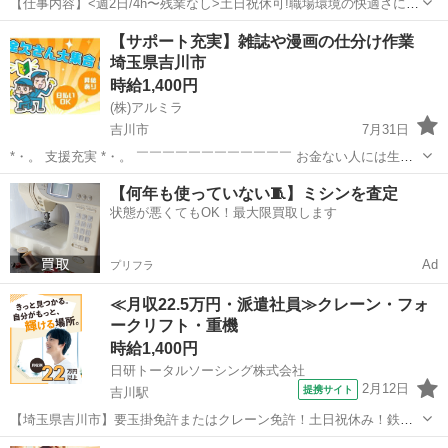
【仕事内容】<週2日/4h〜残業なし>土日祝休可!職場環境の快適さに拘
る企業です <募集職種> 美容師 <仕事内容> スタイリスト業務 SNS・
アルバイト・パート
【サポート充実】雑誌や漫画の仕分け作業
撮影等の業務は一切なし。 薬剤は、国内N1メーカーミルボン商品をメ
埼玉県吉川市
インで使用。 スタイ...
時給1,400円
(株)アルミラ
吉川市
7月31日
*・。 支援充実 *・。 ￣￣￣￣￣￣￣￣￣￣￣￣ お金ない人には生活
支援金、 携帯ない人にはレンタル、 住む場所がない方には 即日入寮
埼玉
吉川市
倉庫
時給
【何年も使っていない🧵】ミシンを査定
可能案件をご紹介♪ もし、できない場合は 宿泊施設代をお渡...
状態が悪くてもOK！最大限買取します
Ad
プリフラ
≪月収22.5万円・派遣社員≫クレーン・フォ
ークリフト・重機
時給1,400円
日研トータルソーシング株式会社
2月12日
提携サイト
吉川駅
【埼玉県吉川市】要玉掛免許またはクレーン免許！土日祝休み！鉄パ
イプの搬入・搬出《お仕事No.4A424-JS》 お仕事について 土木建築資
埼玉
吉川市
吉川駅
その他