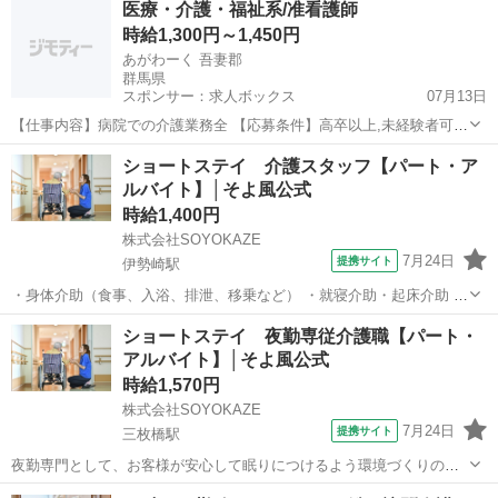
医療・介護・福祉系/准看護師
務 ・レクリエーションや体操の実施 ・清掃、洗濯などの間接業務 ・
時給1,300円～1,450円
食事の準備、お茶とおやつ出し...
あがわーく 吾妻郡
群馬県
スポンサー：求人ボックス
07月13日
【仕事内容】病院での介護業務全 【応募条件】高卒以上,未経験者可,
要 正看護師資格 【特徴】日勤/夜勤/昇給あり/賞与あり R6.11眼科も開
アルバイト・パート
ショートステイ 介護スタッフ【パート・ア
設!地域の医療と介護を支える草津こまくさ病院 看護正職員募集
ルバイト】│そよ風公式
【PR】病院:内科、整形外...
時給1,400円
株式会社SOYOKAZE
7月24日
提携サイト
伊勢崎駅
・身体介助（食事、入浴、排泄、移乗など） ・就寝介助・起床介助 ・
介護記録の書類への記入（ご利用報告など、簡単なＰＣ操作） ・機能
群馬
伊勢崎市
伊勢崎駅
介護
ショートステイ 夜勤専従介護職【パート・
訓練補助業務 ・レクリエーションや体操の実施 ・清掃、洗濯などの間
アルバイト】│そよ風公式
接業務 ・食事の準備、お茶と...
時給1,570円
株式会社SOYOKAZE
7月24日
提携サイト
三枚橋駅
夜勤専門として、お客様が安心して眠りにつけるよう環境づくりのお
仕事です。 空き時間にはフロア清掃や記録とり、洗濯、雑務などをお
群馬
太田市
三枚橋駅
介護