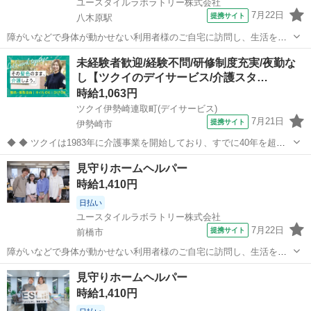
ユースタイルラボラトリー株式会社
7月22日
提携サイト
八木原駅
障がいなどで身体が動かせない利用者様のご自宅に訪問し、生活を支
える重度訪問介護のお仕事です。 ※1対1で誠実に向き合える方を募集
群馬
北群馬郡
八木原駅
介護
未経験者歓迎/経験不問/研修制度充実/夜勤な
【仕事内容】 見守りや日常生活のお手伝いが中心ですが、利用者様の
し【ツクイのデイサービス/介護スタ…
生活を支える大切なポジション...
時給1,063円
ツクイ伊勢崎連取町(デイサービス)
7月21日
提携サイト
伊勢崎市
◆ ◆ ツクイは1983年に介護事業を開始しており、すでに40年を超え
る歴史を有しています。デイサービスでは業界トップクラス！ ◆グル
群馬
伊勢崎市
介護
見守りホームヘルパー
ープ会社の経営管理 ◆在宅介護サービス:デイサービス/訪問介護/訪問
時給1,410円
入浴/訪問看護/...
日払い
ユースタイルラボラトリー株式会社
7月22日
提携サイト
前橋市
障がいなどで身体が動かせない利用者様のご自宅に訪問し、生活を支
える重度訪問介護のお仕事です。 ※1対1で誠実に向き合える方を募集
群馬
前橋市
介護
見守りホームヘルパー
【仕事内容】 見守りや日常生活のお手伝いが中心ですが、利用者様の
時給1,410円
生活を支える大切なポジション...