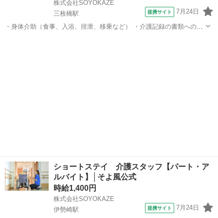
株式会社SOYOKAZE
7月24日
提携サイト
三枚橋駅
・身体介助（食事、入浴、排泄、移乗など） ・介護記録の書類への記
入（ご利用報告など、簡単なＰＣ操作） ・機能訓練補助業務 ・レクリ
群馬
太田市
三枚橋駅
介護
エーションや体操の実施 ・清掃、洗濯などの間接業務 ・食事の準備、
お茶とおやつ出し ・送迎・添...
ショートステイ 介護スタッフ【パート・ア
ルバイト】│そよ風公式
時給1,400円
株式会社SOYOKAZE
7月24日
提携サイト
伊勢崎駅