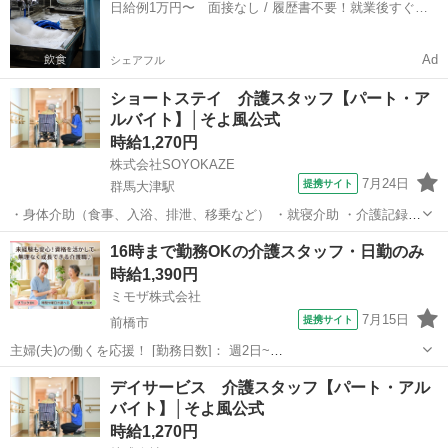
日給例1万円〜 面接なし / 履歴書不要！就業後すぐに
接業務 ・食事の準備、お茶と...
お給料がもらえる✨
Ad
シェアフル
ショートステイ 介護スタッフ【パート・ア
ルバイト】│そよ風公式
時給1,270円
株式会社SOYOKAZE
7月24日
提携サイト
群馬大津駅
・身体介助（食事、入浴、排泄、移乗など） ・就寝介助 ・介護記録の
書類への記入（ご利用報告など、簡単なＰＣ操作） ・機能訓練補助業
群馬
吾妻郡
群馬大津駅
介護
16時まで勤務OKの介護スタッフ・日勤のみ
務 ・レクリエーションや体操の実施 ・清掃、洗濯などの間接業務 ・
時給1,390円
食事の準備、お茶とおやつ出し...
ミモザ株式会社
7月15日
提携サイト
前橋市
主婦(夫)の働くを応援！ [勤務日数]： 週2日~
07:00~16:00/08:30~17:30/10:00~19:00/16:00~10:00 月/火/水/木/金/土/
群馬
前橋市
介護士
デイサービス 介護スタッフ【パート・アル
日 などから選べます [勤務地・最寄駅]： 群馬...
バイト】│そよ風公式
時給1,270円