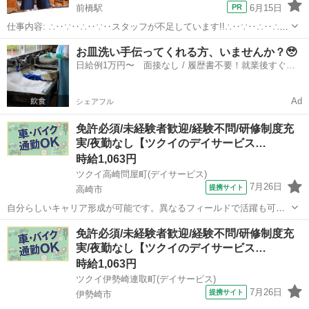
前橋駅
6月15日
仕事内容: ∴‥∵‥∴‥∵‥スタッフが不足しています!!∴‥∵‥∴‥∴‥
∵ 現在、お客様から多数のご依頼をいただいておりスタッフが不足し
群馬
前橋市
前橋駅
その他
スタッフ
お皿洗い手伝ってくれる方、いませんか？🥹
ています 大手の家事代行で仕事が入らなくなったという方はぜひ！ カ
日給例1万円〜 面接なし / 履歴書不要！就業後すぐに
ジママ（ ht...
お給料がもらえる✨
Ad
シェアフル
免許必須/未経験者歓迎/経験不問/研修制度充
実/夜勤なし【ツクイのデイサービス…
時給1,063円
ツクイ高崎問屋町(デイサービス)
7月26日
提携サイト
高崎市
自分らしいキャリア形成が可能です。異なるフィールドで活躍も可！
資格取得支援も整っています。 ★☆ 働きやすいメリット多数 ★☆ ＼
群馬
高崎市
介護
免許必須/未経験者歓迎/経験不問/研修制度充
＼サービス・職種の魅力／／ 「今私たちに求められていることは何だ
実/夜勤なし【ツクイのデイサービス…
ろう」「どんな工夫をしたら...
時給1,063円
ツクイ伊勢崎連取町(デイサービス)
7月26日
提携サイト
伊勢崎市