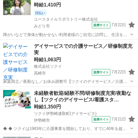
時給1,410円
生活を支える大切なポジション...
日払い
ユースタイルラボラトリー株式会社
7月22日
提携サイト
みどり市
障がいなどで身体が動かせない利用者様のご自宅に訪問し、生活を支
える重度訪問介護のお仕事です。 ※1対1で誠実に向き合える方を募集
群馬
みどり市
介護
デイサービスでの介護サービス／研修制度充
【仕事内容】 見守りや日常生活のお手伝いが中心ですが、利用者様の
実
生活を支える大切なポジション...
時給1,063円
株式会社ツクイ
7月22日
提携サイト
高崎市
家庭両立／夜勤なし／お休み調整可【ツクイのデイサービス／介護ス
タッフ求人】 全国に500か所以上のデイサービスを展開しています！
群馬
高崎市
訪問介護
未経験者歓迎/経験不問/研修制度充実/夜勤な
「ツクイPLUS」独自の福利厚生でプライベートも充実 【仕事内容】
し【ツクイのデイサービス/看護スタ…
ご利用者様の日常生活を支...
時給1,350円
ツクイ伊勢崎連取町(デイサービス)
7月21日
提携サイト
伊勢崎市
◆ ◆ ツクイは1983年に介護事業を開始しており、すでに40年を超え
る歴史を有しています。デイサービスでは業界トップクラス！ ◆グル
群馬
伊勢崎市
介護