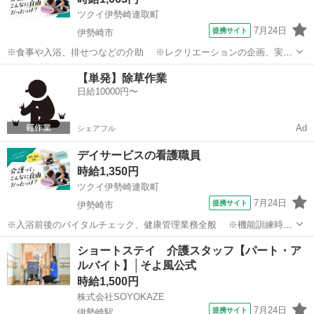
ツクイ伊勢崎連取町
7月24日
提携サイト
伊勢崎市
※食事や入浴、排せつなどの介助 ※レクリエーションの企画、実施
※他スタッフと連携してのケア業務全般 ※送迎・添乗業務 ※各
群馬
伊勢崎市
介護
【単発】除草作業
種記録業務など ◆従事すべき業務の変更の範囲 なし ◆勤務場所の変
日給10000円〜
更の範囲 なし ◆有期労...
Ad
シェアフル
デイサービスの看護職員
時給1,350円
ツクイ伊勢崎連取町
7月24日
提携サイト
伊勢崎市
※入浴前後のバイタルチェック、健康管理業務全般 ※機能訓練時の
補助業務 ※他スタッフと連携してのケア業務全般 ※各種記録業務
群馬
伊勢崎市
介護
ショートステイ 介護スタッフ【パート・ア
など ※機能訓練指導員との兼務が可能な方 ◆従事すべき業務の変更
ルバイト】│そよ風公式
の範囲 なし ◆勤務場所の...
時給1,500円
株式会社SOYOKAZE
7月24日
提携サイト
伊勢崎駅