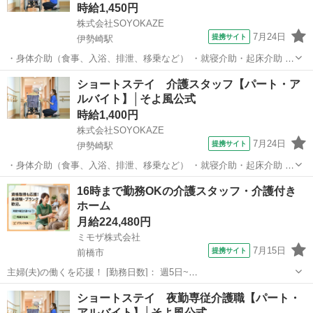
時給1,450円
株式会社SOYOKAZE
7月24日
提携サイト
伊勢崎駅
・身体介助（食事、入浴、排泄、移乗など） ・就寝介助・起床介助 ・
介護記録の書類への記入（ご利用報告など、簡単なＰＣ操作） ・機能
群馬
伊勢崎市
伊勢崎駅
介護
ショートステイ 介護スタッフ【パート・ア
訓練補助業務 ・レクリエーションや体操の実施 ・清掃、洗濯などの間
ルバイト】│そよ風公式
接業務 ・食事の準備、お茶と...
時給1,400円
株式会社SOYOKAZE
7月24日
提携サイト
伊勢崎駅
・身体介助（食事、入浴、排泄、移乗など） ・就寝介助・起床介助 ・
介護記録の書類への記入（ご利用報告など、簡単なＰＣ操作） ・機能
群馬
伊勢崎市
伊勢崎駅
介護
16時まで勤務OKの介護スタッフ・介護付き
訓練補助業務 ・レクリエーションや体操の実施 ・清掃、洗濯などの間
ホーム
接業務 ・食事の準備、お茶と...
月給224,480円
ミモザ株式会社
7月15日
提携サイト
前橋市
主婦(夫)の働くを応援！ [勤務日数]： 週5日~
07:00~16:00/08:30~17:30/10:00~19:00/16:00~10:00 月/火/水/木/金/土/
群馬
前橋市
介護士
ショートステイ 夜勤専従介護職【パート・
日 などから選べます [勤務地・最寄駅]： 群馬...
アルバイト】│そよ風公式