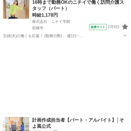
16時まで勤務OKのニチイで働く訪問介護ス
願いします。 夜勤シフト帯の生活全般の介助・食事介助、各書類作成
タッフ（パート）
等を行っていただきます。 ・食...
時給1,178円
株式会社 ニチイ学館
2月6日
提携サイト
前橋市
主婦(夫)の働くを応援！ [勤務日数]： 週1日~
10:00~16:00/09:00~15:00/08:00~12:00/09:00~17:00/10:00~18:00 月/
群馬
前橋市
ケアマネージャー
火/水/木/金/土/日 などから選べます [...
計画作成担当者【パート・アルバイト】│そ
よ風公式