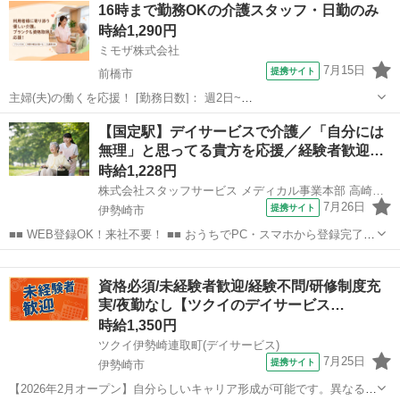
群馬
高崎市
介護
16時まで勤務OKの介護スタッフ・日勤のみ
ト多数 ★☆ ＼＼サービス・職種の魅力／／ 「今私たちに求められて
時給1,290円
いることは何だろう」「どん...
ミモザ株式会社
7月15日
提携サイト
前橋市
主婦(夫)の働くを応援！ [勤務日数]： 週2日~
07:00~16:00/08:30~17:30/10:00~19:00/16:00~10:00 月/火/水/木/金/土/
群馬
前橋市
介護士
【国定駅】デイサービスで介護／「自分には
日 などから選べます [勤務地・最寄駅]： 群馬...
無理」と思ってる貴方を応援／経験者歓迎…
時給1,228円
株式会社スタッフサービス メディカル事業本部 高崎オフィス
7月26日
提携サイト
伊勢崎市
■■ WEB登録OK！来社不要！ ■■ おうちでPC・スマホから登録完了！
電話・メールでお仕事を紹介していくので、来社は不要♪ 業界最大級
群馬
伊勢崎市
介護
のお仕事の中から、 あなたの「叶えたい」を叶えられる職場をご紹介
資格必須/未経験者歓迎/経験不問/研修制度充
します！ ■■ 資...
実/夜勤なし【ツクイのデイサービス…
時給1,350円
ツクイ伊勢崎連取町(デイサービス)
7月25日
提携サイト
伊勢崎市
【2026年2月オープン】自分らしいキャリア形成が可能です。異なるフ