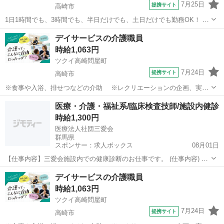
7月25日
提携サイト
高崎市
1日1時間でも、3時間でも、半日だけでも、土日だけでも勤務OK！ ダ
ブルワーク、フリーランスで働く方にも最適です。 40歳～65歳の方が
群馬
高崎市
訪問介護
デイサービスの介護職員
活躍できるお仕事です！ 訪問介護業界に興味がある方、未経験でも当
時給1,063円
社アドバイザーが丁寧に...
ツクイ高崎問屋町
7月24日
提携サイト
高崎市
※食事や入浴、排せつなどの介助 ※レクリエーションの企画、実施
※他スタッフと連携してのケア業務全般 ※送迎・添乗業務 ※各
群馬
高崎市
介護
医療・介護・福祉系/臨床検査技師/施設内健診
種記録業務など ◆従事すべき業務の変更の範囲 なし ◆勤務場所の変
時給1,300円
更の範囲 なし ◆有期労...
医療法人社団三愛会
群馬県
スポンサー：求人ボックス
08月01日
【仕事内容】三愛会施設内での健康診断のお仕事です。 (仕事内容) 採
血・検尿・心電図・眼底検査等を行っていただきます。 【応募条件】
アルバイト・パート
デイサービスの介護職員
未経験者可,年齢不問,普通自動車免許,臨床検査技師 【特徴】1日4時間
時給1,063円
以内/週2、3日から/長期/...
ツクイ高崎問屋町
7月24日
提携サイト
高崎市