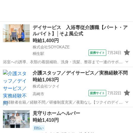
接業務 ・食事の準備、お茶と...
デイサービス 入浴専従介護職【パート・ア
ルバイト】│そよ風公式
時給1,400円
株式会社SOYOKAZE
7月24日
提携サイト
桐生駅
浴室への誘導、衣類の着脱補助、洗身・洗髪、整容まで一連のサポー
トを担当。 安全に配慮しながら、お客様の状態に合わせた個別ケアを
群馬
桐生市
桐生駅
介護
介護スタッフ／デイサービス／実務経験不問
行います。 ・お客様のコミュニケーションを図るお手伝いをします ・
時給1,063円
身体介助（着脱、入浴介助、移乗...
株式会社ツクイ
7月22日
提携サイト
高崎市
未経験者在籍／経験不問／研修制度充実／夜勤なし【ツクイのデイサ
ービス／介護スタッフ求人】 【ツクイで働く推しポイント★】 ・髪
群馬
高崎市
訪問介護
見守りホームヘルパー
色・髪型自由◎ネイル・まつエクもOK！ 清潔感があれば自分らしい
時給1,410円
スタイルで働けます♪ ・推しカラ...
日払い