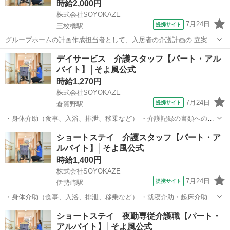
時給2,000円
株式会社SOYOKAZE
7月24日
提携サイト
三枚橋駅
グループホームの計画作成担当者として、入居者の介護計画の 立案・
作成・実施・見直し業務となります。 ・ご家族・病院の報告・連絡・
群馬
太田市
三枚橋駅
ケアマネージャー
デイサービス 介護スタッフ【パート・アル
相談 ・入退去・介護保険認定の手続き等 ・身体介助、レクリエーショ
バイト】│そよ風公式
ン実施、介護記録記入 ・食事...
時給1,270円
株式会社SOYOKAZE
7月24日
提携サイト
倉賀野駅
・身体介助（食事、入浴、排泄、移乗など） ・介護記録の書類への記
入（ご利用報告など、簡単なＰＣ操作） ・機能訓練補助業務 ・レクリ
群馬
高崎市
倉賀野駅
介護
ショートステイ 介護スタッフ【パート・ア
エーションや体操の実施 ・清掃、洗濯などの間接業務 ・食事の準備、
ルバイト】│そよ風公式
お茶とおやつ出し ・送迎・添...
時給1,400円
株式会社SOYOKAZE
7月24日
提携サイト
伊勢崎駅
・身体介助（食事、入浴、排泄、移乗など） ・就寝介助・起床介助 ・
介護記録の書類への記入（ご利用報告など、簡単なＰＣ操作） ・機能
群馬
伊勢崎市
伊勢崎駅
介護
ショートステイ 夜勤専従介護職【パート・
訓練補助業務 ・レクリエーションや体操の実施 ・清掃、洗濯などの間
アルバイト】│そよ風公式
接業務 ・食事の準備、お茶と...