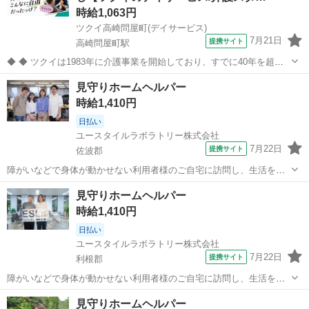
時給1,063円
ツクイ高崎問屋町(デイサービス)
7月21日
提携サイト
高崎問屋町駅
◆ ◆ ツクイは1983年に介護事業を開始しており、すでに40年を超え
る歴史を有しています。デイサービスでは業界トップクラス！ ◆グル
群馬
高崎市
高崎問屋町駅
介護
見守りホームヘルパー
ープ会社の経営管理 ◆在宅介護サービス:デイサービス/訪問介護/訪問
時給1,410円
入浴/訪問看護/...
日払い
ユースタイルラボラトリー株式会社
7月22日
提携サイト
佐波郡
障がいなどで身体が動かせない利用者様のご自宅に訪問し、生活を支
える重度訪問介護のお仕事です。 ※1対1で誠実に向き合える方を募集
群馬
佐波郡
介護
見守りホームヘルパー
【仕事内容】 見守りや日常生活のお手伝いが中心ですが、利用者様の
時給1,410円
生活を支える大切なポジション...
日払い
ユースタイルラボラトリー株式会社
7月22日
提携サイト
利根郡
障がいなどで身体が動かせない利用者様のご自宅に訪問し、生活を支
える重度訪問介護のお仕事です。 ※1対1で誠実に向き合える方を募集
群馬
利根郡
介護
見守りホームヘルパー
【仕事内容】 見守りや日常生活のお手伝いが中心ですが、利用者様の