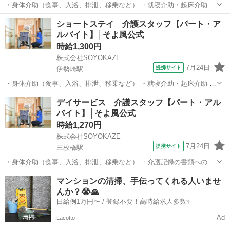
・身体介助（食事、入浴、排泄、移乗など） ・就寝介助・起床介助 ・
介護記録の書類への記入（ご利用報告など、簡単なＰＣ操作） ・機能
群馬
伊勢崎市
伊勢崎駅
介護
ショートステイ 介護スタッフ【パート・ア
訓練補助業務 ・レクリエーションや体操の実施 ・清掃、洗濯などの間
ルバイト】│そよ風公式
接業務 ・食事の準備、お茶と...
時給1,300円
株式会社SOYOKAZE
7月24日
提携サイト
伊勢崎駅
・身体介助（食事、入浴、排泄、移乗など） ・就寝介助・起床介助 ・
介護記録の書類への記入（ご利用報告など、簡単なＰＣ操作） ・機能
群馬
伊勢崎市
伊勢崎駅
介護
デイサービス 介護スタッフ【パート・アル
訓練補助業務 ・レクリエーションや体操の実施 ・清掃、洗濯などの間
バイト】│そよ風公式
接業務 ・食事の準備、お茶と...
時給1,270円
株式会社SOYOKAZE
7月24日
提携サイト
三枚橋駅
・身体介助（食事、入浴、排泄、移乗など） ・介護記録の書類への記
入（ご利用報告など、簡単なＰＣ操作） ・機能訓練補助業務 ・レクリ
群馬
太田市
三枚橋駅
介護
マンションの清掃、手伝ってくれる人いませ
エーションや体操の実施 ・清掃、洗濯などの間接業務 ・食事の準備、
んか？😭🙏
お茶とおやつ出し ・送迎・添...
日給例1万円〜 / 登録不要！高時給求人多数✨
Ad
Lacotto