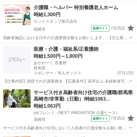
ィールドで活躍も可！資格取得支援も整っています。 ★☆ 働きやすい
群馬
伊勢崎市
介護
介護職・ヘルパー 特別養護老人ホーム
メリット多数 ★☆ ＼＼サービス・職種の魅力／／ デイサービスでお
時給1,300円
客様の生活に寄り添い...
セントスタッフ株式会社
7月25日
提携サイト
高崎市
高齢者施設における日中の介護業務全般をお願いします。 【主な業務
内容】 ・食事介助／排泄介助／入浴介助 ・移乗／誘導／コール対応
群馬
高崎市
介護
医療・介護・福祉系/正看護師
・離床介助／臥床介助 ・更衣／口腔ケア／服薬介助 ・申し送り／カン
時給1,500円～1,800円
ファレンス ・介護記録の記...
あがわーく 吾妻郡
群馬県
スポンサー：求人ボックス
07月13日
【仕事内容】病院での介護業務全 【応募条件】高卒以上,未経験者可,
要 正看護師資格 【特徴】日勤/夜勤/昇給あり/賞与あり R6.11眼科も開
アルバイト・パート
サービス付き高齢者向け住宅の介護職/群馬県
設!地域の医療と介護を支える草津こまくさ病院 看護正職員募集
高崎市/非常勤（日勤）/時給1063…
【PR】病院:内科、整形外...
時給1,063円
jobフレンド（NEXT INNOVATION 介護ピース）
7月25日
提携サイト
高崎市
サービス付き高齢者向け住宅において入居者の介護全般をお願い致し
ます。 ?入浴介助：入居者の着替え、入浴、洗身、洗髪等のサポート ?
群馬
高崎市
介護