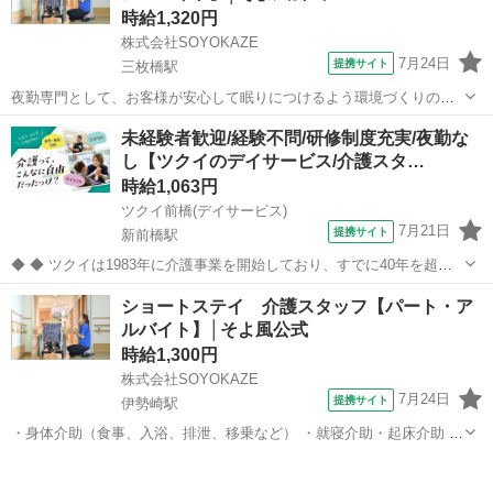
時給1,320円
株式会社SOYOKAZE
7月24日
提携サイト
三枚橋駅
夜勤専門として、お客様が安心して眠りにつけるよう環境づくりのお
仕事です。 空き時間にはフロア清掃や記録とり、洗濯、雑務などをお
群馬
太田市
三枚橋駅
介護
未経験者歓迎/経験不問/研修制度充実/夜勤な
願いします。 夜勤シフト帯の生活全般の介助・食事介助、各書類作成
し【ツクイのデイサービス/介護スタ…
等を行っていただきます。 ・食...
時給1,063円
ツクイ前橋(デイサービス)
7月21日
提携サイト
新前橋駅
◆ ◆ ツクイは1983年に介護事業を開始しており、すでに40年を超え
る歴史を有しています。デイサービスでは業界トップクラス！ ◆グル
群馬
前橋市
新前橋駅
介護
ショートステイ 介護スタッフ【パート・ア
ープ会社の経営管理 ◆在宅介護サービス:デイサービス/訪問介護/訪問
ルバイト】│そよ風公式
入浴/訪問看護/...
時給1,300円
株式会社SOYOKAZE
7月24日
提携サイト
伊勢崎駅
・身体介助（食事、入浴、排泄、移乗など） ・就寝介助・起床介助 ・
介護記録の書類への記入（ご利用報告など、簡単なＰＣ操作） ・機能
群馬
伊勢崎市
伊勢崎駅
介護
訓練補助業務 ・レクリエーションや体操の実施 ・清掃、洗濯などの間