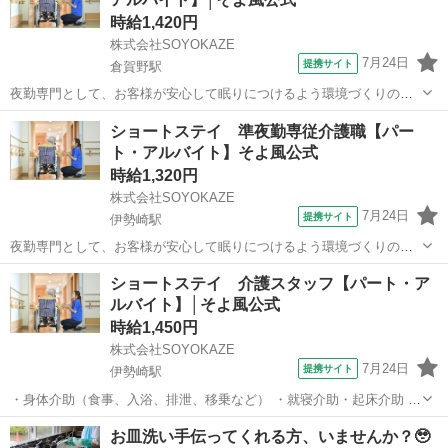
時給1,420円
株式会社SOYOKAZE
7月24日
提携サイト
倉賀野駅
夜勤専門として、お客様が安心して眠りにつけるよう環境づくりのお
仕事です。 空き時間にはフロア清掃や記録とり、洗濯、雑務などをお
群馬
高崎市
倉賀野駅
介護
ショートステイ 準夜勤専従介護職【パー
願いします。 夜勤シフト帯の生活全般の介助・食事介助、各書類作成
ト・アルバイト】そよ風公式
等を行っていただきます。 ・食...
時給1,320円
株式会社SOYOKAZE
7月24日
提携サイト
伊勢崎駅
夜勤専門として、お客様が安心して眠りにつけるよう環境づくりのお
仕事です。 空き時間にはフロア清掃や記録とり、洗濯、雑務などをお
群馬
伊勢崎市
伊勢崎駅
介護
ショートステイ 介護スタッフ【パート・ア
願いします。 夜勤シフト帯の生活全般の介助・食事介助、各書類作成
ルバイト】│そよ風公式
等を行っていただきます。 ・食...
時給1,450円
株式会社SOYOKAZE
7月24日
提携サイト
伊勢崎駅
・身体介助（食事、入浴、排泄、移乗など） ・就寝介助・起床介助 ・
介護記録の書類への記入（ご利用報告など、簡単なＰＣ操作） ・機能
群馬
伊勢崎市
伊勢崎駅
介護
お皿洗い手伝ってくれる方、いませんか？🥹
訓練補助業務 ・レクリエーションや体操の実施 ・清掃、洗濯などの間