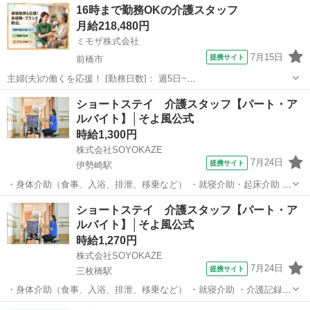
16時まで勤務OKの介護スタッフ
月給218,480円
ミモザ株式会社
7月15日
提携サイト
前橋市
主婦(夫)の働くを応援！ [勤務日数]： 週5日~
07:00~16:00/08:30~17:30/10:00~19:00/16:00~10:00 月/火/水/木/金/土/
群馬
前橋市
その他
ショートステイ 介護スタッフ【パート・ア
日 などから選べます [勤務地・最寄駅]： 群馬...
ルバイト】│そよ風公式
時給1,300円
株式会社SOYOKAZE
7月24日
提携サイト
伊勢崎駅
・身体介助（食事、入浴、排泄、移乗など） ・就寝介助・起床介助 ・
介護記録の書類への記入（ご利用報告など、簡単なＰＣ操作） ・機能
群馬
伊勢崎市
伊勢崎駅
介護
ショートステイ 介護スタッフ【パート・ア
訓練補助業務 ・レクリエーションや体操の実施 ・清掃、洗濯などの間
ルバイト】│そよ風公式
接業務 ・食事の準備、お茶と...
時給1,270円
株式会社SOYOKAZE
7月24日
提携サイト
三枚橋駅
・身体介助（食事、入浴、排泄、移乗など） ・就寝介助 ・介護記録の
書類への記入（ご利用報告など、簡単なＰＣ操作） ・機能訓練補助業
群馬
太田市
三枚橋駅
介護