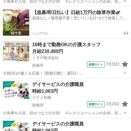
※食事や入浴、排せつなどの介助 ※レクリエーションの企画、実施
※他スタッフと連携してのケア業務全般 ※送迎・添乗業務 ※各
群馬
高崎市
介護
【急募/即日払い】日給1万円の除草作業🌿
種記録業務など ◆従事すべき業務の変更の範囲 なし ◆勤務場所の変
面接なし / 履歴書不要！空いている日づけで検索して即
更の範囲 なし ◆有期労...
日はたらける✨
Ad
シェアフル
16時まで勤務OKの介護スタッフ
月給230,480円
ミモザ株式会社
7月15日
提携サイト
前橋市
主婦(夫)の働くを応援！ [勤務日数]： 週5日~
07:00~16:00/08:30~17:30/10:00~19:00/16:00~10:00 月/火/水/木/金/土/
群馬
前橋市
介護士
デイサービスの介護職員
日 などから選べます [勤務地・最寄駅]： 群馬...
時給1,063円
ツクイ前橋
7月24日
提携サイト
前橋市
※食事や入浴、排せつなどの介助 ※レクリエーションの企画、実施
※他スタッフと連携してのケア業務全般 ※送迎・添乗業務 ※各
群馬
前橋市
介護
デイサービスの介護職員
種記録業務など ◆従事すべき業務の変更の範囲 なし ◆勤務場所の変
時給1,063円
更の範囲 なし ◆有期労...