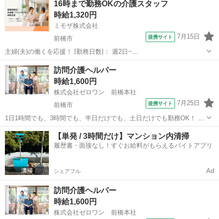
16時まで勤務OKの介護スタッフ
食事介助：入居者の摂食、服薬等のサポート ?排泄介助：入居者のト
時給1,320円
イレへの誘導、排泄補助、オムツ...
ミモザ株式会社
7月15日
提携サイト
前橋市
主婦(夫)の働くを応援！ [勤務日数]： 週2日~
07:00~16:00/08:30~17:30/10:00~19:00/16:00~10:00 月/火/水/木/金/土/
群馬
前橋市
介護士
訪問介護ヘルパー
日 などから選べます [勤務地・最寄駅]： 群馬...
時給1,600円
株式会社ゼロワン 前橋本社
7月25日
提携サイト
前橋市
1日1時間でも、3時間でも、半日だけでも、土日だけでも勤務OK！ ダ
ブルワーク、フリーランスで働く方にも最適です。 40歳～65歳の方が
群馬
前橋市
訪問介護
【単発 / 3時間だけ】マンション内清掃
活躍できるお仕事です！ 訪問介護業界に興味がある方、未経験でも当
履歴書・面接なし！すぐお給料がもらえるバイトアプリ
社アドバイザーが丁寧に...
Ad
シェアフル
訪問介護ヘルパー
時給1,600円
株式会社ゼロワン 前橋本社