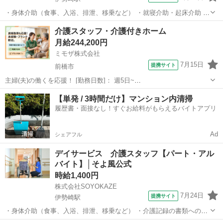
・身体介助（食事、入浴、排泄、移乗など） ・就寝介助・起床介助 ・
介護記録の書類への記入（ご利用報告など、簡単なＰＣ操作） ・機能
群馬
伊勢崎市
伊勢崎駅
介護
介護スタッフ・介護付きホーム
訓練補助業務 ・レクリエーションや体操の実施 ・清掃、洗濯などの間
月給244,200円
接業務 ・食事の準備、お茶と...
ミモザ株式会社
7月15日
提携サイト
前橋市
主婦(夫)の働くを応援！ [勤務日数]： 週5日~
07:00~16:00/08:30~17:30/10:00~19:00/16:00~10:00 月/火/水/木/金/土/
群馬
前橋市
介護士
【単発 / 3時間だけ】マンション内清掃
日 などから選べます [勤務地・最寄駅]： 群馬...
履歴書・面接なし！すぐお給料がもらえるバイトアプリ
Ad
シェアフル
デイサービス 介護スタッフ【パート・アル
バイト】│そよ風公式
時給1,400円
株式会社SOYOKAZE
7月24日
提携サイト
伊勢崎駅
・身体介助（食事、入浴、排泄、移乗など） ・介護記録の書類への記
入（ご利用報告など、簡単なＰＣ操作） ・機能訓練補助業務 ・レクリ