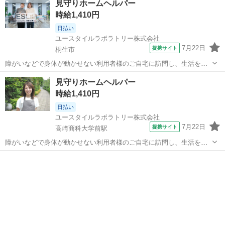
見守りホームヘルパー
ープ会社の経営管理 ◆在宅介護サービス:デイサービス/訪問介護/訪問
時給1,410円
入浴/訪問看護/...
日払い
ユースタイルラボラトリー株式会社
7月22日
提携サイト
桐生市
障がいなどで身体が動かせない利用者様のご自宅に訪問し、生活を支
える重度訪問介護のお仕事です。 ※1対1で誠実に向き合える方を募集
群馬
桐生市
介護
見守りホームヘルパー
【仕事内容】 見守りや日常生活のお手伝いが中心ですが、利用者様の
時給1,410円
生活を支える大切なポジション...
日払い
ユースタイルラボラトリー株式会社
7月22日
提携サイト
高崎商科大学前駅
障がいなどで身体が動かせない利用者様のご自宅に訪問し、生活を支
える重度訪問介護のお仕事です。 ※1対1で誠実に向き合える方を募集
群馬
藤岡市
高崎商科大学前駅
介護
【仕事内容】 見守りや日常生活のお手伝いが中心ですが、利用者様の
生活を支える大切なポジション...