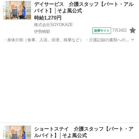
群馬
伊勢崎市
伊勢崎駅
介護
デイサービス 介護スタッフ【パート・アル
エーションや体操の実施 ・清掃、洗濯などの間接業務 ・食事の準備、
バイト】│そよ風公式
お茶とおやつ出し ・送迎・添...
時給1,270円
株式会社SOYOKAZE
7月24日
提携サイト
伊勢崎駅
・身体介助（食事、入浴、排泄、移乗など） ・介護記録の書類への記
入（ご利用報告など、簡単なＰＣ操作） ・機能訓練補助業務 ・レクリ
群馬
伊勢崎市
伊勢崎駅
介護
エーションや体操の実施 ・清掃、洗濯などの間接業務 ・食事の準備、
お茶とおやつ出し ・送迎・添...
ショートステイ 介護スタッフ【パート・ア
ルバイト】│そよ風公式