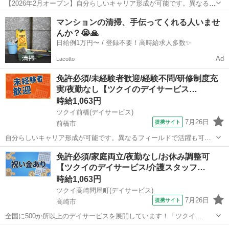
【2026年2月オープン】自分らしいキャリア形成が可能です。異なるフ
ィールドで活躍も可！資格取得支援も整っています。 ★☆ 働きやすい
群馬
伊勢崎市
介護
マンションの清掃、手伝ってくれる人いませ
メリット多数 ★☆ ＼＼サービス・職種の魅力／／ 「今私たちに求め
んか？😭🙏
られていることは何だ...
日給例1万円〜 / 登録不要！高時給求人多数✨
Ad
Lacotto
免許必須/未経験者歓迎/経験不問/研修制度充
実/夜勤なし【ツクイのデイサービス…
時給1,063円
ツクイ前橋(デイサービス)
7月26日
提携サイト
前橋市
自分らしいキャリア形成が可能です。異なるフィールドで活躍も可！
資格取得支援も整っています。 ★☆ 働きやすいメリット多数 ★☆ ＼
群馬
前橋市
介護
免許必須/家庭両立/夜勤なし/お休み調整可
＼サービス・職種の魅力／／ 「今私たちに求められていることは何だ
【ツクイのデイサービス/介護スタッフ…
ろう」「どんな工夫をしたら...
時給1,063円
ツクイ高崎問屋町(デイサービス)
7月26日
提携サイト
高崎市
全国に500か所以上のデイサービスを展開しています！「ツクイ
PLUS」独自の福利厚生でプライベートも充実 ★☆ 働きやすいメリッ