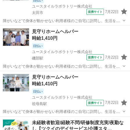
日払い
ユースタイルラボラトリー株式会社
7月22日
提携サイト
太田市
障がいなどで身体が動かせない利用者様のご自宅に訪問し、生活を支
える重度訪問介護のお仕事です。 ※1対1で誠実に向き合える方を募集
群馬
太田市
介護
見守りホームヘルパー
【仕事内容】 見守りや日常生活のお手伝いが中心ですが、利用者様の
時給1,410円
生活を支える大切なポジション...
日払い
ユースタイルラボラトリー株式会社
7月22日
提携サイト
磯部駅
障がいなどで身体が動かせない利用者様のご自宅に訪問し、生活を支
える重度訪問介護のお仕事です。 ※1対1で誠実に向き合える方を募集
群馬
安中市
磯部駅
介護
見守りホームヘルパー
【仕事内容】 見守りや日常生活のお手伝いが中心ですが、利用者様の
時給1,410円
生活を支える大切なポジション...
日払い
ユースタイルラボラトリー株式会社
7月22日
提携サイト
祖母島駅
障がいなどで身体が動かせない利用者様のご自宅に訪問し、生活を支
える重度訪問介護のお仕事です。 ※1対1で誠実に向き合える方を募集
群馬
吾妻郡
祖母島駅
介護
未経験者歓迎/経験不問/研修制度充実/夜勤な
【仕事内容】 見守りや日常生活のお手伝いが中心ですが、利用者様の
し【ツクイのデイサービス/介護スタ…
生活を支える大切なポジション...