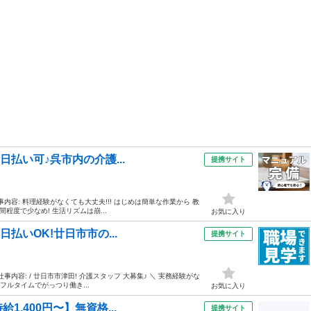
》日払い可♪呉市内の介護...
提携サイト
事内容: 料理経験がなくても大丈夫!!! はじめは簡単な作業から 教
程度で少なめ! 生活リズムは崩...
お気に入り
日払いOK!廿日市市の...
提携サイト
事内容: / 廿日市市津田! 介護スタッフ 大募集♪ ＼ 実務経験がな
フルタイムでがっつり働き...
お気に入り
1,400円〜】無資格...
提携サイト