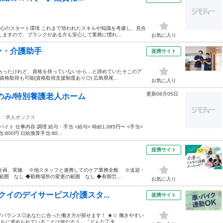
。安心のスタート環境 これまで培われたスキルや知識を考慮し、見合
ますので、ブランクがある方も安心して業務に慣れ...
お気に入り
ー・介護助手
提携サイト
あったけれど、資格を持っていないから…と諦めていたそこのア
資格取得も可能(資格取得支援制度あり◎) 広島県尾...
お気に入り
更新08月05日
のみ/特別養護老人ホーム
ー：求人ボックス
 仕事内容 調理 給与・手当 <給与> 時給1,085円〜 <手当>
800円 日給換算手当:80...
提携サイト
企画、実施 ※他スタッフと連携してのケア業務全般 ※送迎・
囲 なし ◆勤務場所の変更の範囲 なし ◆有期労...
お気に入り
イのデイサービス/介護スタ...
提携サイト
フバランス◎あなたに合った働き方が探せます！ ★☆ 働きやすい
ちに求められていることは何だろう」「どんな工夫...