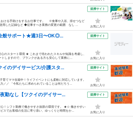
提携サイト
における手助けをするお仕事です。 ※食事や入浴、排せつなど
した記録など ◆従事すべき業務の変更の範囲 なし ...
お気に入り
般サポート★週3日〜OK◎...
提携サイト
。安心のスタート環境 ★ これまで培われたスキルや知識を考慮し、
トしますので、ブランクがある方も安心して業務に...
お気に入り
イのデイサービス/介護スタ...
提携サイト
&子育てママ在籍中！ライフイベントにも柔軟に対応しています。
力／／ 「今私たちに求められていることは何だろう...
お気に入り
夜勤なし【ツクイのデイサー...
提携サイト
心！シフト勤務で働きやすさ抜群の環境です。 ★☆ 働きやすい
ービスでお客様の生活に寄り添い、ゆっくりと時間をか...
お気に入り