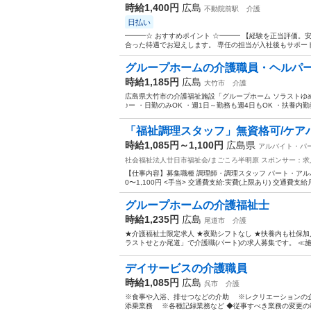
時給1,400円
広島
不動院前駅
介護
日払い
━━━☆ おすすめポイント ☆━━━ 【経験を正当評価。
合った待遇でお迎えします。 専任の担当が入社後もサポート
グループホームの介護職員・ヘルパ
時給1,185円
広島
大竹市
介護
広島県大竹市の介護福祉施設「グループホーム ソラストゆめ
♪ー ・日勤のみOK ・週1日～勤務も週4日もOK ・扶養内
「福祉調理スタッフ」無資格可/ケア
時給1,085円～1,100円
広島県
アルバイト・パ
社会福祉法人廿日市福祉会/まごころ半明原
スポンサー：求
【仕事内容】募集職種 調理師・調理スタッフ パート・アルバイト 給
0〜1,100円 <手当> 交通費支給:実費(上限あり) 交通費支給月額:
グループホームの介護福祉士
時給1,235円
広島
尾道市
介護
★介護福祉士限定求人 ★夜勤シフトなし ★扶養内も社保加
ラストせとか尾道」で介護職(パート)の求人募集です。 ≪施
デイサービスの介護職員
時給1,085円
広島
呉市
介護
※食事や入浴、排せつなどの介助 ※レクリエーションの
添乗業務 ※各種記録業務など ◆従事すべき業務の変更の範