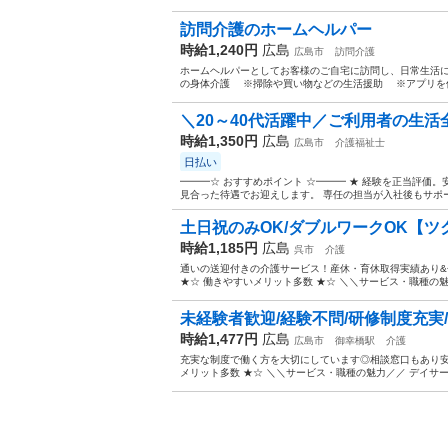
訪問介護のホームヘルパー
時給1,240円
広島
広島市
訪問介護
ホームヘルパーとしてお客様のご自宅に訪問し、日常生活
の身体介護 ※掃除や買い物などの生活援助 ※アプリを使用
＼20～40代活躍中／ご利用者の生活全
時給1,350円
広島
広島市
介護福祉士
日払い
━━━☆ おすすめポイント ☆━━━ ★ 経験を正当評価
見合った待遇でお迎えします。 専任の担当が入社後もサポー
土日祝のみOK/ダブルワークOK【ツク
時給1,185円
広島
呉市
介護
通いの送迎付きの介護サービス！産休・育休取得実績あり
★☆ 働きやすいメリット多数 ★☆ ＼＼サービス・職種の魅
未経験者歓迎/経験不問/研修制度充実/
時給1,477円
広島
広島市
御幸橋駅
介護
充実な制度で働く方を大切にしています◎相談窓口もあり安
メリット多数 ★☆ ＼＼サービス・職種の魅力／／ デイサ