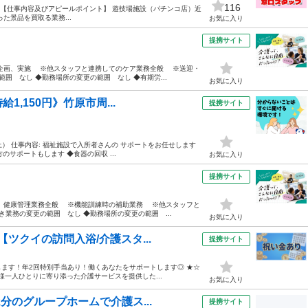
116
務委託 【仕事内容及びアピールポイント】 遊技場施設（パチンコ店）近
た景品を買取る業務...
お気に入り
提携サイト
企画、実施 ※他スタッフと連携してのケア業務全般 ※送迎・
囲 なし ◆勤務場所の変更の範囲 なし ◆有期労...
お気に入り
1,150円》竹原市周...
提携サイト
上） 仕事内容: 福祉施設で入所者さんの サポートをお任せします
のサポートもします ◆食器の回収 ...
お気に入り
提携サイト
、健康管理業務全般 ※機能訓練時の補助業務 ※他スタッフと
業務の変更の範囲 なし ◆勤務場所の変更の範囲 ...
お気に入り
ツクイの訪問入浴/介護スタ...
提携サイト
ます！年2回特別手当あり！働くあなたをサポートします◎ ★☆
様一人ひとりに寄り添った介護サービスを提供した...
お気に入り
分のグループホームで介護ス...
提携サイト