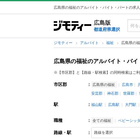
広島県の福祉のアルバイト・バイト・パートの求人
広島版
都道府県選択
ジモティー
アルバイト
福祉
広島県の福
広島県の福祉のアルバイト・バイ
※【市区郡】と【路線・駅検索】の同時検索はご利
市区郡
：
広島県の福祉
広島市
安芸郡
神石郡
世羅郡
駅
：
福山駅
広島駅
大門駅
職種
：
全ての福祉
ベビーシッ
路線・駅
：