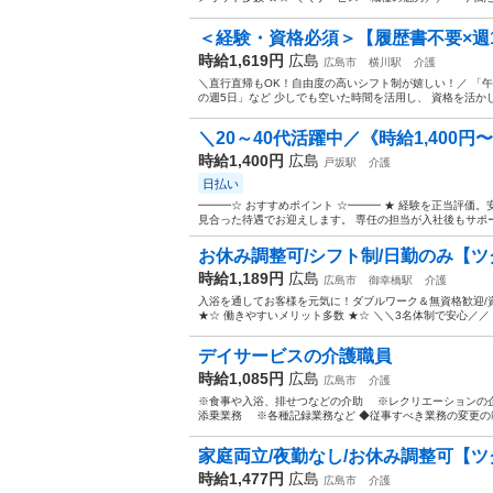
＜経験・資格必須＞【履歴書不要×週1
時給1,619円
広島
広島市
横川駅
介護
＼直行直帰もOK！自由度の高いシフト制が嬉しい！／ 「午
の週5日」など 少しでも空いた時間を活用し、 資格を活かし
＼20～40代活躍中／《時給1,400円〜
時給1,400円
広島
戸坂駅
介護
日払い
━━━☆ おすすめポイント ☆━━━ ★ 経験を正当評価
見合った待遇でお迎えします。 専任の担当が入社後もサポー
お休み調整可/シフト制/日勤のみ【ツク
時給1,189円
広島
広島市
御幸橋駅
介護
入浴を通してお客様を元気に！ダブルワーク＆無資格歓迎/
★☆ 働きやすいメリット多数 ★☆ ＼＼3名体制で安心／／
デイサービスの介護職員
時給1,085円
広島
広島市
介護
※食事や入浴、排せつなどの介助 ※レクリエーションの
添乗業務 ※各種記録業務など ◆従事すべき業務の変更の範
家庭両立/夜勤なし/お休み調整可【ツク
時給1,477円
広島
広島市
介護