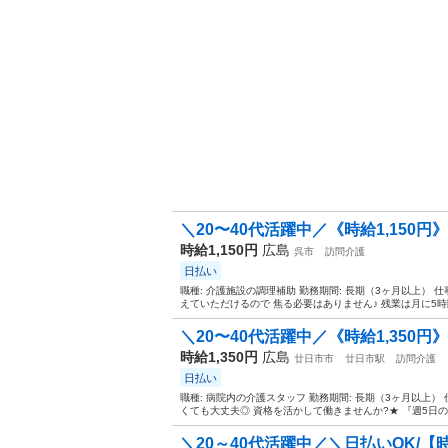
＼20〜40代活躍中／《時給1,150円
時給1,150円
広島
呉市
訪問介護
日払い
職種: 介護施設の調理補助 勤務期間: 長期（3ヶ月以上） 仕
えていただけるので 焦る必要はありません♪ 残業は月に5時間
＼20〜40代活躍中／《時給1,350円》
時給1,350円
広島
廿日市市
廿日市駅
訪問介護
日払い
職種: 病院内の介護スタッフ 勤務期間: 長期（3ヶ月以上） 仕
くても大丈夫◎ 資格を活かして働きませんか?★ 『週5日の
＼20～40代活躍中／＼日払いOK/【時給