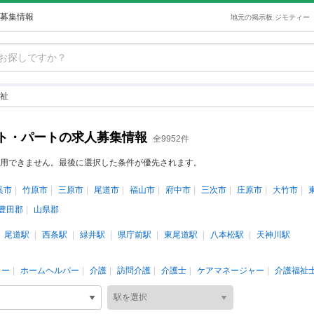
募集情報
地元の掲示板 ジモティー
祉
ト・パートの求人募集情報
全9952件
用できません。最後に選択した条件が優先されます。
呉市
竹原市
三原市
尾道市
福山市
府中市
三次市
庄原市
大竹市
豊田郡
山県郡
尾道駅
西条駅
緑井駅
県庁前駅
東尾道駅
八本松駅
天神川駅
ター
ホームヘルパー
介護
訪問介護
介護士
ケアマネージャー
介護福祉