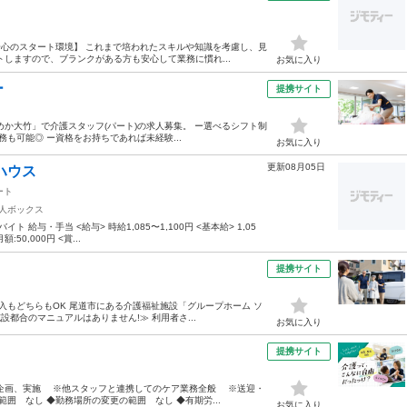
安心のスタート環境】 これまで培われたスキルや知識を考慮し、見
しますので、ブランクがある方も安心して業務に慣れ...
お気に入り
ー
提携サイト
か大竹」で介護スタッフ(パート)の求人募集。 ー選べるシフト制
勤務も可能◎ ー資格をお持ちであれば未経験...
お気に入り
更新08月05日
ハウス
ート
人ボックス
与・手当 <給与> 時給1,085〜1,100円 <基本給> 1,05
50,000円 <賞...
提携サイト
入もどちらもOK 尾道市にある介護福祉施設「グループホーム ソ
設都合のマニュアルはありません!≫ 利用者さ...
お気に入り
提携サイト
企画、実施 ※他スタッフと連携してのケア業務全般 ※送迎・
囲 なし ◆勤務場所の変更の範囲 なし ◆有期労...
お気に入り