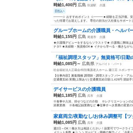
時給1,400円
広島
玖波駅
介護
日払い
━━━☆ おすすめポイント ☆━━━ ■ 経験を正当評価
った待遇でお迎えします。 専任の担当が入社後もサポートし
グループホームの介護職員・ヘルパ
時給1,155円
広島
尾道市
介護
★介護職デビューをするならソラストで★ 介護職に興味は
ナタ!! ★未経験・無資格OK★ イチから学べる・働きながら
「福祉調理スタッフ」無資格可/日勤
時給1,085円～
広島県
アルバイト・パート
社会福祉法人正蔵会/特別養護老人ホーム 藤江荘
スポンサ
【仕事内容】募集職種 調理師・調理スタッフ パート・アルバイト
交通費支給:実費(上限あり) 交通費支給日額:1,429円 奨励手当:
デイサービスの介護職員
時給1,185円
広島
呉市
介護
※食事や入浴、排せつなどの介助 ※レクリエーションの
添乗業務 ※各種記録業務など ◆従事すべき業務の変更の範
家庭両立/夜勤なし/お休み調整可【ツク
時給1,085円
広島
呉市
介護
週2日～OK！働き方は相談ください！副業可でワークライ
メリット多数 ★☆ ＼＼サービス・職種の魅力／／ 「今私た