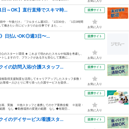
お気に入り
日～OK】直行直帰でスキマ時...
提携サイト
前中・午後だけ」「フルタイム週3日」「1日30分」 「1日3時間
て働きたい方にピッタリのお仕事です また、...
お気に入り
》日払いOK◎週3日〜...
提携サイト
。安心のスタート環境 ★ これまで培われたスキルや知識を考慮し、
トしますので、ブランクがある方も安心して業務に...
お気に入り
イの訪問入浴/介護スタッフ...
提携サイト
資格取得支援制度を活用してキャリアアップしたスタッフ多数！
 お客様一人ひとりに寄り添った介護サービスを提供...
お気に入り
提携サイト
企画、実施 ※他スタッフと連携してのケア業務全般 ※送迎・
囲 なし ◆勤務場所の変更の範囲 なし ◆有期労...
お気に入り
イのデイサービス/看護スタ...
提携サイト