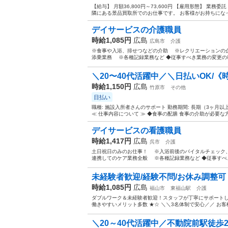
【給与】 月額36,800円～73,600円 【雇用形態】 業
隣にある景品買取所でのお仕事です。 お客様がお持ちになっ
デイサービスの介護職員
時給1,085円
広島
広島市
介護
※食事や入浴、排せつなどの介助 ※レクリエーションの
添乗業務 ※各種記録業務など ◆従事すべき業務の変更の範
＼20〜40代活躍中／＼日払いOK/《時給
時給1,150円
広島
竹原市
その他
日払い
職種: 施設入所者さんのサポート 勤務期間: 長期（3ヶ月以
≪ 仕事内容について ≫ ◆食事の配膳 食事の介助が必要な方
デイサービスの看護職員
時給1,417円
広島
呉市
介護
土日祝日のみのお仕事！ ※入浴前後のバイタルチェック
連携してのケア業務全般 ※各種記録業務など ◆従事すべき
未経験者歓迎/経験不問/お休み調整可【
時給1,085円
広島
福山市
東福山駅
介護
ダブルワーク＆未経験者歓迎！スタッフが丁寧にサポートし
働きやすいメリット多数 ★☆ ＼＼3名体制で安心／／ お客
＼20～40代活躍中／不動院前駅徒歩2