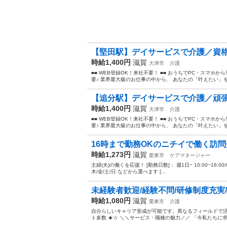
【堅田駅】デイサービスで介護／資格
時給1,400円
滋賀
大津市
介護
■■ WEB登録OK！来社不要！ ■■ おうちでPC・スマ
要♪ 業界最大級のお仕事の中から、 あなたの「叶えたい」を叶
【追分駅】デイサービスで介護／頑張
時給1,400円
滋賀
大津市
介護
■■ WEB登録OK！来社不要！ ■■ おうちでPC・スマ
要♪ 業界最大級のお仕事の中から、 あなたの「叶えたい」を叶
16時まで勤務OKのニチイで働く訪
時給1,273円
滋賀
栗東市
ケアマネージャー
主婦(夫)の働くを応援！ [勤務日数]： 週1日~ 10:00~16:00/09:00~
木/金/土/日 などから選べます [...
未経験者歓迎/経験不問/研修制度充実/
時給1,080円
滋賀
栗東市
介護
自分らしいキャリア形成が可能です。異なるフィールドで活
ト多数 ★☆ ＼＼サービス・職種の魅力／／ 「今私たちに