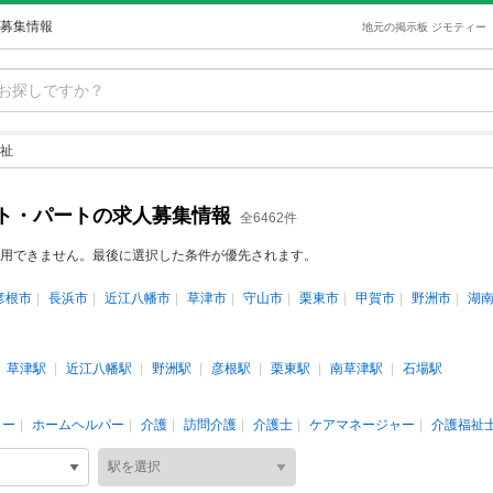
募集情報
地元の掲示板 ジモティー
祉
ト・パートの求人募集情報
全6462件
用できません。最後に選択した条件が優先されます。
彦根市
長浜市
近江八幡市
草津市
守山市
栗東市
甲賀市
野洲市
湖
草津駅
近江八幡駅
野洲駅
彦根駅
栗東駅
南草津駅
石場駅
ター
ホームヘルパー
介護
訪問介護
介護士
ケアマネージャー
介護福祉