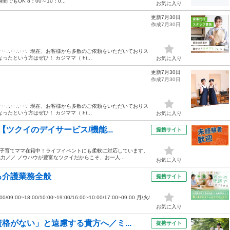
OK 8：00～10：0...
お気に入り
更新7月30日
作成7月30日
‥∵‥∴‥∴‥∵ 現在、お客様から多数のご依頼をいただいておりス
たという方はぜひ！ カジママ（ ht...
お気に入り
更新7月30日
作成7月30日
‥∵‥∴‥∴‥∵ 現在、お客様から多数のご依頼をいただいておりス
たという方はぜひ！ カジママ（ ht...
お気に入り
ツクイのデイサービス/機能...
提携サイト
&子育てママ在籍中！ライフイベントにも柔軟に対応しています。
力／／ ノウハウが豊富なツクイだからこそ、お一人...
お気に入り
る介護業務全般
提携サイト
0~18:00/10:00~19:00/16:00~10:00/17:00~09:00 月/火/
お気に入り
格がない」と遠慮する貴方へ／ミ...
提携サイト