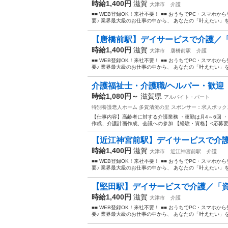
時給1,400円
滋賀
大津市
介護
■■ WEB登録OK！来社不要！ ■■ おうちでPC・スマ
要♪ 業界最大級のお仕事の中から、 あなたの「叶えたい」を叶
【唐橋前駅】デイサービスで介護／「
時給1,400円
滋賀
大津市
唐橋前駅
介護
■■ WEB登録OK！来社不要！ ■■ おうちでPC・スマ
要♪ 業界最大級のお仕事の中から、 あなたの「叶えたい」を叶
介護福祉士・介護職/ヘルパー・歓迎
時給1,080円～
滋賀県
アルバイト・パート
特別養護老人ホーム 多賀清流の里
スポンサー：求人ボック
【仕事内容】高齢者に対する介護業務 ・夜勤は月4～6回 
作成、介護計画作成、会議への参加 【経験・資格】<応募要件>
【近江神宮前駅】デイサービスで介護
時給1,400円
滋賀
大津市
近江神宮前駅
介護
■■ WEB登録OK！来社不要！ ■■ おうちでPC・スマ
要♪ 業界最大級のお仕事の中から、 あなたの「叶えたい」を叶
【堅田駅】デイサービスで介護／「資
時給1,400円
滋賀
大津市
介護
■■ WEB登録OK！来社不要！ ■■ おうちでPC・スマ
要♪ 業界最大級のお仕事の中から、 あなたの「叶えたい」を叶