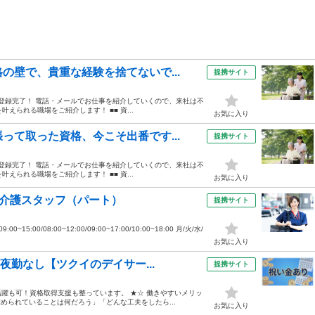
の壁で、貴重な経験を捨てないで...
提携サイト
ホから登録完了！ 電話・メールでお仕事を紹介していくので、来社は不
えられる職場をご紹介します！ ■■ 資...
お気に入り
って取った資格、今こそ出番です...
提携サイト
ホから登録完了！ 電話・メールでお仕事を紹介していくので、来社は不
えられる職場をご紹介します！ ■■ 資...
お気に入り
問介護スタッフ（パート）
提携サイト
15:00/08:00~12:00/09:00~17:00/10:00~18:00 月/火/水/
お気に入り
夜勤なし【ツクイのデイサー...
提携サイト
躍も可！資格取得支援も整っています。 ★☆ 働きやすいメリッ
求められていることは何だろう」「どんな工夫をしたら...
お気に入り