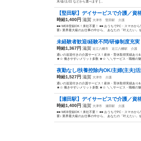
木/金/土/日 などから選べます [...
【堅田駅】デイサービスで介護／資格
時給1,400円
滋賀
大津市
堅田駅
介護
■■ WEB登録OK！来社不要！ ■■ おうちでPC・スマ
要♪ 業界最大級のお仕事の中から、 あなたの「叶えたい」を叶
未経験者歓迎/経験不問/研修制度充実【
時給1,367円
滋賀
近江八幡市
近江八幡駅
介護
通いの送迎付きの介護サービス！産休・育休取得実績あり
★☆ 働きやすいメリット多数 ★☆ ＼＼サービス・職種の魅
夜勤なし/扶養控除内OK/主婦(主夫)
時給1,527円
滋賀
大津市
介護
通いの送迎付きの介護サービス！産休・育休取得実績あり
★☆ 働きやすいメリット多数 ★☆ ＼＼サービス・職種の魅
【瀬田駅】デイサービスで介護／資格
時給1,400円
滋賀
大津市
瀬田駅
介護
■■ WEB登録OK！来社不要！ ■■ おうちでPC・スマ
要♪ 業界最大級のお仕事の中から、 あなたの「叶えたい」を叶