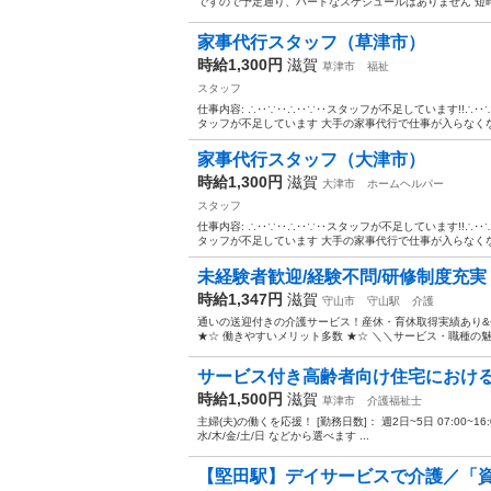
ですので予定通り、ハードなスケジュールはありません 短時間でも
家事代行スタッフ（草津市）
時給1,300円
滋賀
草津市
福祉
スタッフ
仕事内容: ∴‥∵‥∴‥∵‥スタッフが不足しています!!∴
タッフが不足しています 大手の家事代行で仕事が入らなくなっ
家事代行スタッフ（大津市）
時給1,300円
滋賀
大津市
ホームヘルパー
スタッフ
仕事内容: ∴‥∵‥∴‥∵‥スタッフが不足しています!!∴
タッフが不足しています 大手の家事代行で仕事が入らなくなっ
未経験者歓迎/経験不問/研修制度充実【
時給1,347円
滋賀
守山市
守山駅
介護
通いの送迎付きの介護サービス！産休・育休取得実績あり
★☆ 働きやすいメリット多数 ★☆ ＼＼サービス・職種の魅
サービス付き高齢者向け住宅におけ
時給1,500円
滋賀
草津市
介護福祉士
主婦(夫)の働くを応援！ [勤務日数]： 週2日~5日 07:00~16:00/09:0
水/木/金/土/日 などから選べます ...
【堅田駅】デイサービスで介護／「資