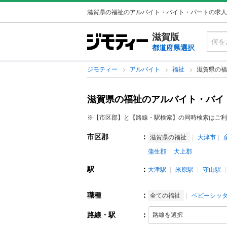
滋賀県の福祉のアルバイト・バイト・パートの求人
滋賀版
都道府県選択
ジモティー
アルバイト
福祉
滋賀県の福
滋賀県の福祉のアルバイト・バイ
※【市区郡】と【路線・駅検索】の同時検索はご利
市区郡
：
滋賀県の福祉
大津市
蒲生郡
犬上郡
駅
：
大津駅
米原駅
守山駅
職種
：
全ての福祉
ベビーシッ
路線・駅
：