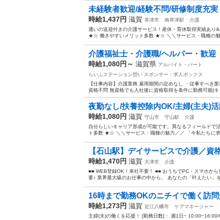
未経験者歓迎/経験不問/研修制度充実【
時給1,437円
滋賀
草津市
南草津駅
介護
通いの送迎付きの介護サービス！産休・育休取得実績あり
★☆ 働きやすいメリット多数 ★☆ ＼＼サービス・職種の魅
介護福祉士・介護職/ヘルパー・歓迎
時給1,080円～
滋賀県
アルバイト・パート
らいふステーション憩い
スポンサー：求人ボックス
【仕事内容】介護業務 雇用期間の定めなし ・従事すべき業
資格不問 無資格でも入社後に資格取得を条件に勤務可能(キャリ
夜勤なし/扶養控除内OK/主婦(主夫)
時給1,080円
滋賀
守山市
守山駅
介護
自分らしいキャリア形成が可能です。異なるフィールドで活
ト多数 ★☆ ＼＼サービス・職種の魅力／／ 「今私たちに
【石山駅】デイサービスで介護／資格
時給1,470円
滋賀
大津市
介護
■■ WEB登録OK！来社不要！ ■■ おうちでPC・スマ
要♪ 業界最大級のお仕事の中から、 あなたの「叶えたい」を叶
16時まで勤務OKのニチイで働く訪
時給1,273円
滋賀
近江八幡市
ケアマネージャー
主婦(夫)の働くを応援！ [勤務日数]： 週1日~ 10:00~16:00/09:00~