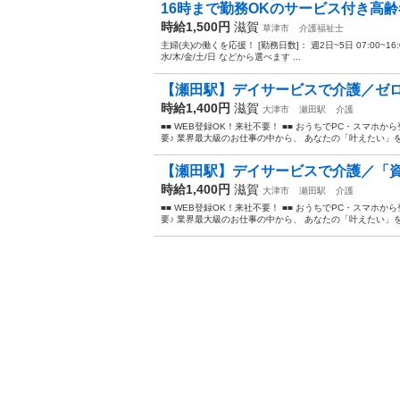
16時まで勤務OKのサービス付き高
時給1,500円
滋賀
草津市
介護福祉士
主婦(夫)の働くを応援！ [勤務日数]： 週2日~5日 07:00~16:00/09:0
水/木/金/土/日 などから選べます ...
【瀬田駅】デイサービスで介護／ゼロ
時給1,400円
滋賀
大津市
瀬田駅
介護
■■ WEB登録OK！来社不要！ ■■ おうちでPC・スマ
要♪ 業界最大級のお仕事の中から、 あなたの「叶えたい」を叶
【瀬田駅】デイサービスで介護／「資
時給1,400円
滋賀
大津市
瀬田駅
介護
■■ WEB登録OK！来社不要！ ■■ おうちでPC・スマ
要♪ 業界最大級のお仕事の中から、 あなたの「叶えたい」を叶