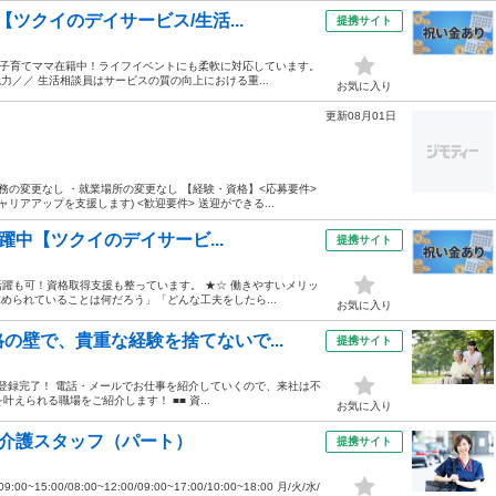
ツクイのデイサービス/生活...
提携サイト
&子育てママ在籍中！ライフイベントにも柔軟に対応しています。
力／／ 生活相談員はサービスの質の向上における重...
お気に入り
更新08月01日
務の変更なし ・就業場所の変更なし 【経験・資格】<応募要件>
アアップを支援します) <歓迎要件> 送迎ができる...
活躍中【ツクイのデイサービ...
提携サイト
躍も可！資格取得支援も整っています。 ★☆ 働きやすいメリッ
求められていることは何だろう」「どんな工夫をしたら...
お気に入り
の壁で、貴重な経験を捨てないで...
提携サイト
ホから登録完了！ 電話・メールでお仕事を紹介していくので、来社は不
えられる職場をご紹介します！ ■■ 資...
お気に入り
問介護スタッフ（パート）
提携サイト
15:00/08:00~12:00/09:00~17:00/10:00~18:00 月/火/水/