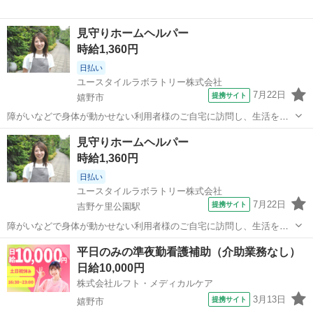
見守りホームヘルパー
時給1,360円
日払い
ユースタイルラボラトリー株式会社
7月22日
提携サイト
嬉野市
障がいなどで身体が動かせない利用者様のご自宅に訪問し、生活を支
える重度訪問介護のお仕事です。 ※1対1で誠実に向き合える方を募集
佐賀
嬉野市
介護
見守りホームヘルパー
【仕事内容】 見守りや日常生活のお手伝いが中心ですが、利用者様の
時給1,360円
生活を支える大切なポジション...
日払い
ユースタイルラボラトリー株式会社
7月22日
提携サイト
吉野ケ里公園駅
障がいなどで身体が動かせない利用者様のご自宅に訪問し、生活を支
える重度訪問介護のお仕事です。 ※1対1で誠実に向き合える方を募集
佐賀
神埼市
吉野ケ里公園駅
介護
平日のみの準夜勤看護補助（介助業務なし）
【仕事内容】 見守りや日常生活のお手伝いが中心ですが、利用者様の
日給10,000円
生活を支える大切なポジション...
株式会社ルフト・メディカルケア
3月13日
提携サイト
嬉野市