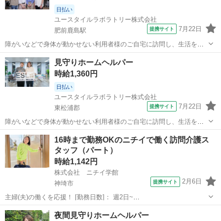
日払い
ユースタイルラボラトリー株式会社
7月22日
提携サイト
肥前鹿島駅
障がいなどで身体が動かせない利用者様のご自宅に訪問し、生活を支
える重度訪問介護のお仕事です。 ※1対1で誠実に向き合える方を募集
佐賀
肥前鹿島駅
介護
見守りホームヘルパー
【仕事内容】 見守りや日常生活のお手伝いが中心ですが、利用者様の
時給1,360円
生活を支える大切なポジション...
日払い
ユースタイルラボラトリー株式会社
7月22日
提携サイト
東松浦郡
障がいなどで身体が動かせない利用者様のご自宅に訪問し、生活を支
える重度訪問介護のお仕事です。 ※1対1で誠実に向き合える方を募集
佐賀
東松浦郡
介護
16時まで勤務OKのニチイで働く訪問介護ス
【仕事内容】 見守りや日常生活のお手伝いが中心ですが、利用者様の
タッフ（パート）
生活を支える大切なポジション...
時給1,142円
株式会社 ニチイ学館
2月6日
提携サイト
神埼市
主婦(夫)の働くを応援！ [勤務日数]： 週2日~
10:00~16:00/09:00~15:00/08:00~12:00/09:00~17:00/10:00~18:00 月/
佐賀
神埼市
ケアマネージャー
夜間見守りホームヘルパー
火/水/木/金/土/日 などから選べます [...