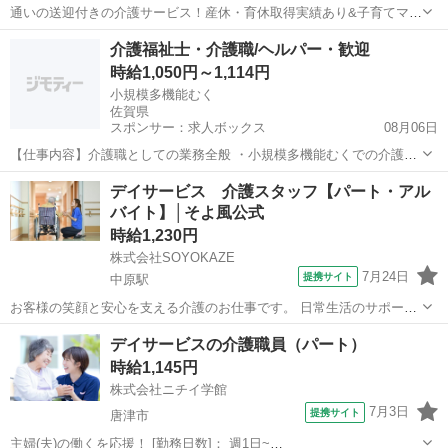
通いの送迎付きの介護サービス！産休・育休取得実績あり&子育てママ
在籍中！ライフイベントにも柔軟に対応しています。 ★☆ 働きやすい
佐賀
小城市
介護
介護福祉士・介護職/ヘルパー・歓迎
メリット多数 ★☆ ＼＼サービス・職種の魅力／／ ノウハウが豊富な
時給1,050円～1,114円
ツクイだからこそ、お一人...
小規模多機能むく
佐賀県
スポンサー：求人ボックス
08月06日
【仕事内容】介護職としての業務全般 ・小規模多機能むくでの介護業
務をおこないます ・訪問、通い、泊りを組み合わせたサービスを提供
アルバイト・パート
デイサービス 介護スタッフ【パート・アル
しており、暮らしに関するすべてのことがお仕事となります ・利用者
バイト】│そよ風公式
さんと一緒に、畑作業をしたり、調理、運...
時給1,230円
株式会社SOYOKAZE
7月24日
提携サイト
中原駅
お客様の笑顔と安心を支える介護のお仕事です。 日常生活のサポート
や身体介助（食事・入浴・排せつ・移乗など）をはじめ、レクリエー
佐賀
三養基郡
中原駅
介護
デイサービスの介護職員（パート）
ションの企画・実施、ご利用報告などの書類作成、送迎業務など幅広
時給1,145円
い業務を担当。 チームで協力しながら...
株式会社ニチイ学館
7月3日
提携サイト
唐津市
主婦(夫)の働くを応援！ [勤務日数]： 週1日~