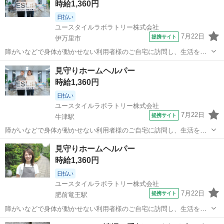
時給1,360円
日払い
ユースタイルラボラトリー株式会社
7月22日
提携サイト
伊万里市
障がいなどで身体が動かせない利用者様のご自宅に訪問し、生活を支
える重度訪問介護のお仕事です。 ※1対1で誠実に向き合える方を募集
佐賀
伊万里市
介護
見守りホームヘルパー
【仕事内容】 見守りや日常生活のお手伝いが中心ですが、利用者様の
時給1,360円
生活を支える大切なポジション...
日払い
ユースタイルラボラトリー株式会社
7月22日
提携サイト
牛津駅
障がいなどで身体が動かせない利用者様のご自宅に訪問し、生活を支
える重度訪問介護のお仕事です。 ※1対1で誠実に向き合える方を募集
佐賀
小城市
牛津駅
介護
見守りホームヘルパー
【仕事内容】 見守りや日常生活のお手伝いが中心ですが、利用者様の
時給1,360円
生活を支える大切なポジション...
日払い
ユースタイルラボラトリー株式会社
7月22日
提携サイト
肥前竜王駅
障がいなどで身体が動かせない利用者様のご自宅に訪問し、生活を支
える重度訪問介護のお仕事です。 ※1対1で誠実に向き合える方を募集
佐賀
杵島郡
肥前竜王駅
介護