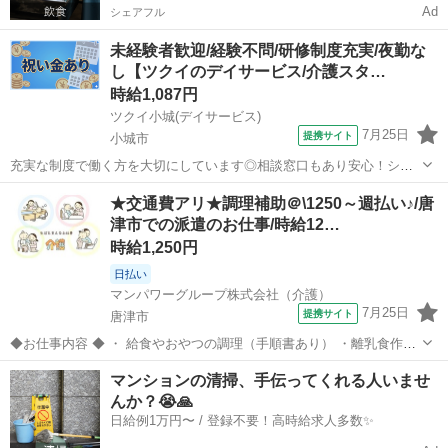
Ad
シェアフル
未経験者歓迎/経験不問/研修制度充実/夜勤な
し【ツクイのデイサービス/介護スタ…
時給1,087円
ツクイ小城(デイサービス)
7月25日
提携サイト
小城市
充実な制度で働く方を大切にしています◎相談窓口もあり安心！シフ
ト勤務で働きやすさ抜群の環境です。 ★☆ 働きやすいメリット多数
佐賀
小城市
介護
★交通費アリ★調理補助＠\1250～週払い♪/唐
★☆ ＼＼サービス・職種の魅力／／ 「今私たちに求められていること
津市での派遣のお仕事/時給12…
は何だろう」「どんな工夫を...
時給1,250円
日払い
マンパワーグループ株式会社（介護）
7月25日
提携サイト
唐津市
◆お仕事内容 ◆ ・ 給食やおやつの調理（手順書あり） ・離乳食作り
・日々の記録 ・調理室の清掃、消毒 嬉しい日勤のみ★保育園で調理の
佐賀
唐津市
介護
マンションの清掃、手伝ってくれる人いませ
オシゴトをしませんか？ 【履歴書不要】来社不要♪ お気軽にご応募く
んか？😭🙏
ださい☆彡 【応...
日給例1万円〜 / 登録不要！高時給求人多数✨