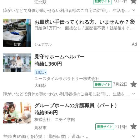
7月22日
提携サイト
江北駅
障がいなどで身体が動かせない利用者様のご自宅に訪問し、生活を支
える重度訪問介護のお仕事です。 ※1対1で誠実に向き合える方を募集
佐賀
杵島郡
江北駅
介護
お皿洗い手伝ってくれる方、いませんか？🥹
【仕事内容】 見守りや日常生活のお手伝いが中心ですが、利用者様の
日給例1万円〜 面接なし / 履歴書不要！就業後すぐに
生活を支える大切なポジション...
お給料がもらえる✨
Ad
シェアフル
見守りホームヘルパー
時給1,360円
日払い
ユースタイルラボラトリー株式会社
7月22日
提携サイト
大町駅
障がいなどで身体が動かせない利用者様のご自宅に訪問し、生活を支
える重度訪問介護のお仕事です。 ※1対1で誠実に向き合える方を募集
佐賀
杵島郡
大町駅
介護
グループホームの介護職員（パート）
【仕事内容】 見守りや日常生活のお手伝いが中心ですが、利用者様の
時給956円
生活を支える大切なポジション...
株式会社 ニチイ学館
2月6日
提携サイト
鳥栖市
主婦(夫)の働くを応援！ [勤務日数]： 週2日~