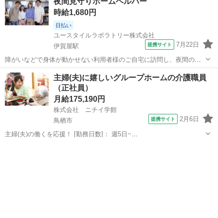
夜間見守りホームヘルパー
り&子育てママ在籍中！ライフイベントにも柔軟に対応しています。
時給1,680円
【仕事内容】 デイサービスで生...
日払い
ユースタイルラボラトリー株式会社
7月22日
提携サイト
伊賀屋駅
障がいなどで身体が動かせない利用者様のご自宅に訪問し、夜間のケ
アを行う重度訪問介護のお仕事です。 ※1対1で誠実に向き合える方を
佐賀
神埼市
伊賀屋駅
介護
主婦(夫)に嬉しいグループホームの介護職員
募集 【仕事内容】 寝返りをうたせて上げたり、たんの吸引などを行
（正社員）
う、利用者様の就寝中のケアを行...
月給175,190円
株式会社 ニチイ学館
2月6日
提携サイト
鳥栖市
主婦(夫)の働くを応援！ [勤務日数]： 週5日~
07:30~16:30/10:30~20:00/16:30~10:00 月/火/水/木/金/土/日 などから選
佐賀
鳥栖市
ケアマネージャー
べます [勤務地・最寄駅]： 佐賀県鳥栖市大正町703-1...