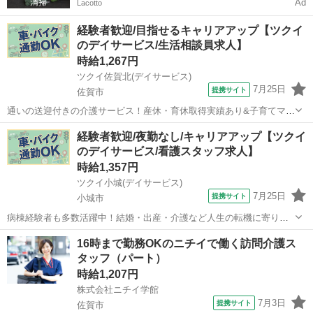
Ad
Lacotto
経験者歓迎/目指せるキャリアアップ【ツクイ
のデイサービス/生活相談員求人】
時給1,267円
ツクイ佐賀北(デイサービス)
7月25日
提携サイト
佐賀市
通いの送迎付きの介護サービス！産休・育休取得実績あり&子育てママ
在籍中！ライフイベントにも柔軟に対応しています。 ★☆ 働きやすい
佐賀
佐賀市
介護
経験者歓迎/夜勤なし/キャリアアップ【ツクイ
メリット多数 ★☆ ＼＼サービス・職種の魅力／／ 生活相談員はサー
のデイサービス/看護スタッフ求人】
ビスの質の向上における重...
時給1,357円
ツクイ小城(デイサービス)
7月25日
提携サイト
小城市
病棟経験者も多数活躍中！結婚・出産・介護など人生の転機に寄り添
う柔軟な働き方を応援します。 ★☆ 働きやすいメリット多数 ★☆ ＼
佐賀
小城市
介護
16時まで勤務OKのニチイで働く訪問介護ス
＼サービス・職種の魅力／／ デイサービスでお客様の生活に寄り添
タッフ（パート）
い、ゆっくりと時間をかけなが...
時給1,207円
株式会社ニチイ学館
7月3日
提携サイト
佐賀市