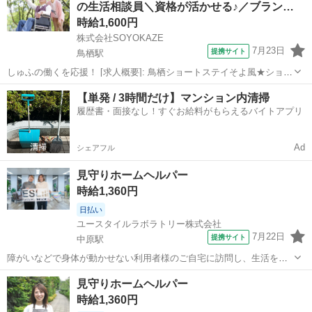
の生活相談員＼資格が活かせる♪／ブラン…
がら、自立した生活を支える...
時給1,600円
株式会社SOYOKAZE
7月23日
提携サイト
鳥栖駅
しゅふの働くを応援！ [求人概要]: 鳥栖ショートステイそよ風★ショー
トステイの生活相談員＼資格が活かせる♪／ブランクＯＫ・社保完備・
佐賀
鳥栖市
鳥栖駅
介護
【単発 / 3時間だけ】マンション内清掃
各種手当あり [職種名]: 有資格の生活相談員 [勤務地・最寄駅]: 佐賀県
履歴書・面接なし！すぐお給料がもらえるバイトアプリ
鳥栖市曽...
Ad
シェアフル
見守りホームヘルパー
時給1,360円
日払い
ユースタイルラボラトリー株式会社
7月22日
提携サイト
中原駅
障がいなどで身体が動かせない利用者様のご自宅に訪問し、生活を支
える重度訪問介護のお仕事です。 ※1対1で誠実に向き合える方を募集
佐賀
三養基郡
中原駅
介護
見守りホームヘルパー
【仕事内容】 見守りや日常生活のお手伝いが中心ですが、利用者様の
時給1,360円
生活を支える大切なポジション...