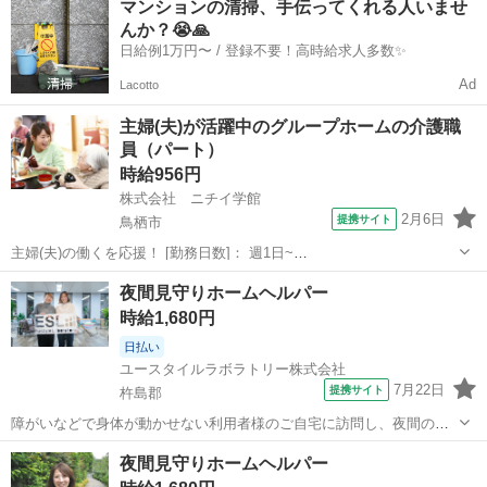
マンションの清掃、手伝ってくれる人いませ
【仕事内容】 見守りや日常生活のお手伝いが中心ですが、利用者様の
んか？😭🙏
生活を支える大切なポジション...
日給例1万円〜 / 登録不要！高時給求人多数✨
Ad
Lacotto
主婦(夫)が活躍中のグループホームの介護職
員（パート）
時給956円
株式会社 ニチイ学館
2月6日
提携サイト
鳥栖市
主婦(夫)の働くを応援！ [勤務日数]： 週1日~
07:00~16:30/10:00~19:30/16:30~09:30 月/火/水/木/金/土/日 などから選
佐賀
鳥栖市
ケアマネージャー
夜間見守りホームヘルパー
べます [勤務地・最寄駅]： 佐賀県鳥栖市大正町703-1...
時給1,680円
日払い
ユースタイルラボラトリー株式会社
7月22日
提携サイト
杵島郡
障がいなどで身体が動かせない利用者様のご自宅に訪問し、夜間のケ
アを行う重度訪問介護のお仕事です。 ※1対1で誠実に向き合える方を
佐賀
杵島郡
介護
夜間見守りホームヘルパー
募集 【仕事内容】 寝返りをうたせて上げたり、たんの吸引などを行