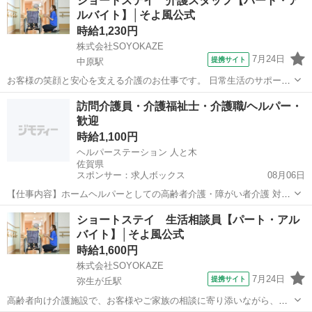
ショートステイ 介護スタッフ【パート・ア
当。 巡回や安否確認、急変時の対応、介護記録の作成も行います。 空
ルバイト】│そよ風公式
き時間にはフロアや居室の清掃、洗濯...
時給1,230円
株式会社SOYOKAZE
7月24日
提携サイト
中原駅
お客様の笑顔と安心を支える介護のお仕事です。 日常生活のサポート
や身体介助（食事・入浴・排せつ・移乗など）をはじめ、レクリエー
佐賀
三養基郡
中原駅
介護
訪問介護員・介護福祉士・介護職/ヘルパー・
ションの企画・実施、ご利用報告などの書類作成、送迎業務など幅広
歓迎
い業務を担当。 チームで協力しながら...
時給1,100円
ヘルパーステーション 人と木
佐賀県
スポンサー：求人ボックス
08月06日
【仕事内容】ホームヘルパーとしての高齢者介護・障がい者介護 対象
者は高齢者メイン 訪問介護エリア:久留米・鳥栖・筑紫野・基山・小郡
アルバイト・パート
ショートステイ 生活相談員【パート・アル
訪問先へは自家用車を使用して頂きます(ガソリン代を実費支給) 従事
バイト】│そよ風公式
すべき業務の変更:なし 就業場所...
時給1,600円
株式会社SOYOKAZE
7月24日
提携サイト
弥生が丘駅
高齢者向け介護施設で、お客様やご家族の相談に寄り添いながら、自