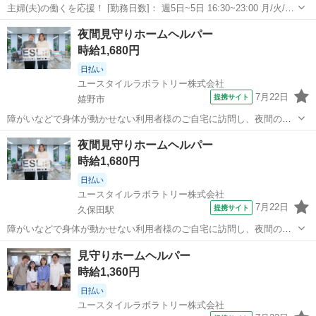
主婦(夫)の働くを応援！ [勤務日数]： 週5日~5日 16:30~23:00 月/火/水/
木/金 [勤務地・最寄駅]： 佐賀県嬉野市嬉野町 株式会社ルフト・メデ
佐賀
嬉野市
その他
夜間見守りホームヘルパー
ィカルケア 福岡支店（嬉野市嬉野町の病院） 嬉野温泉駅徒歩...
時給1,680円
日払い
ユースタイルラボラトリー株式会社
7月22日
提携サイト
嬉野市
障がいなどで身体が動かせない利用者様のご自宅に訪問し、夜間のケ
アを行う重度訪問介護のお仕事です。 ※1対1で誠実に向き合える方を
佐賀
嬉野市
介護
夜間見守りホームヘルパー
募集 【仕事内容】 寝返りをうたせて上げたり、たんの吸引などを行
時給1,680円
う、利用者様の就寝中のケアを行...
日払い
ユースタイルラボラトリー株式会社
7月22日
提携サイト
久保田駅
障がいなどで身体が動かせない利用者様のご自宅に訪問し、夜間のケ
アを行う重度訪問介護のお仕事です。 ※1対1で誠実に向き合える方を
佐賀
小城市
久保田駅
介護
見守りホームヘルパー
募集 【仕事内容】 寝返りをうたせて上げたり、たんの吸引などを行
時給1,360円
う、利用者様の就寝中のケアを行...
日払い
ユースタイルラボラトリー株式会社