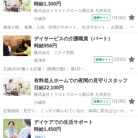
時給1,300円
株式会社トラストグロース西日本 九州支社
7月19日
提携サイト
小城市
身体介助： 食事、入浴、排泄のサポート。 生活サポート： お部屋の
掃除、お洗濯の補助、お散歩の付き添い。 見守り・対話： 利用者様が
佐賀
小城市
介護
デイサービスの介護職員（パート）
安心して過ごせるよう、日々のお話し相手。 レクリエーション： 季節
時給956円
の行事や、ちょっとした日常...
株式会社 ニチイ学館
2月6日
提携サイト
唐津市
主婦(夫)の働くを応援！ [勤務日数]： 週1日~
07:00~16:00/09:00~18:00/11:00~20:00/16:00~06:00 月/火/水/木/金/土/
佐賀
唐津市
ケアマネージャー
有料老人ホームでの夜間の見守りスタッフ
日 などから選べます [勤務地・最寄駅]： 佐賀...
日給22,100円
株式会社トラストグロース西日本 九州支社
7月19日
提携サイト
小城市
定期巡回・見守り： ぐっすり眠られているか、体調に変化はないかを
確認します。 排泄介助： 必要に応じたオムツ交換やトイレへの誘導。
佐賀
小城市
介護
デイケアでの生活サポート
体位変換： 床ずれ防止のため、定時での向き替えサポート。 コール対
時給1,450円
応： ナースコールがあった...
日払い