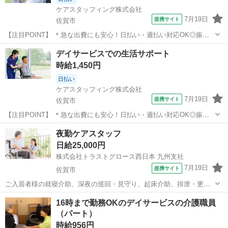
ケアスタッフィング株式会社
7月19日
提携サイト
佐賀市
【注目POINT】 ＊急な出費にも安心！日払い・週払い対応OK◎振込
手数料はセブン銀行55円、その他銀行165円と業界最安級です♪ ＊スタ
佐賀
佐賀市
介護
デイサービスでの生活サポート
ッフさんとの連絡専用にアプリがあるので、ご相談には即対応！小さ
時給1,450円
なことでもお気軽にご...
日払い
ケアスタッフィング株式会社
7月19日
提携サイト
佐賀市
【注目POINT】 ＊急な出費にも安心！日払い・週払い対応OK◎振込
手数料はセブン銀行55円、その他銀行165円と業界最安級です♪ ＊スタ
佐賀
佐賀市
介護
夜勤ケアスタッフ
ッフさんとの連絡専用にアプリがあるので、ご相談には即対応！小さ
日給25,000円
なことでもお気軽にご...
株式会社トラストグロース西日本 九州支社
7月19日
提携サイト
佐賀市
ご入居者様の就寝介助、深夜の巡回・見守り、起床介助、排泄・更衣
介助など、夜間帯のケア全般をお願いします。 ※当日の状況に応じ
佐賀
佐賀市
介護
16時まで勤務OKのデイサービスの介護職員
て、**「ショートステイフロア」または「有料老人ホームフロア」**の
（パート）
いずれかでのご対応となります。...
時給956円