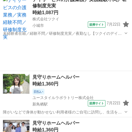
などから選べます [勤務地・最寄駅]： 佐賀県佐...
修制度充実
時給1,087円
株式会社ツクイ
7月22日
提携サイト
小城市
未経験者在籍／経験不問／研修制度充実／夜勤なし【ツクイのデイサ
ービス／介護スタッフ求人】 充実な制度で働く方を大切にしています
佐賀
小城市
訪問介護
◎相談窓口もあり安心！シフト勤務で働きやすさ抜群の環境です。
【仕事内容】 ご利用者様の日常生...
見守りホームヘルパー
時給1,360円
日払い
ユースタイルラボラトリー株式会社
7月22日
提携サイト
新鳥栖駅
障がいなどで身体が動かせない利用者様のご自宅に訪問し、生活を支
える重度訪問介護のお仕事です。 ※1対1で誠実に向き合える方を募集
佐賀
鳥栖市
新鳥栖駅
介護
見守りホームヘルパー
【仕事内容】 見守りや日常生活のお手伝いが中心ですが、利用者様の
時給1,360円
生活を支える大切なポジション...