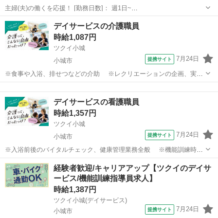
主婦(夫)の働くを応援！ [勤務日数]： 週1日~
10:00~16:00/09:00~15:00/08:00~12:00/09:00~17:00/10:00~18:00 月/
佐賀
佐賀市
ケアマネージャー
デイサービスの介護職員
火/水/木/金/土/日 などから選べます [...
時給1,087円
ツクイ小城
7月24日
提携サイト
小城市
※食事や入浴、排せつなどの介助 ※レクリエーションの企画、実施
※他スタッフと連携してのケア業務全般 ※送迎・添乗業務 ※各
佐賀
小城市
介護
種記録業務など ◆従事すべき業務の変更の範囲 なし ◆勤務場所の変
デイサービスの看護職員
更の範囲 なし ◆有期労...
時給1,357円
ツクイ小城
7月24日
提携サイト
小城市
※入浴前後のバイタルチェック、健康管理業務全般 ※機能訓練時の
補助業務 ※他スタッフと連携してのケア業務全般 ※送迎、添乗業
佐賀
小城市
介護
経験者歓迎/キャリアアップ【ツクイのデイサ
務 ※各種記録業務など ◆従事すべき業務の変更の範囲 なし ◆勤
ービス/機能訓練指導員求人】
務場所の変更の範囲 なし ...
時給1,387円
ツクイ小城(デイサービス)
7月24日
提携サイト
小城市