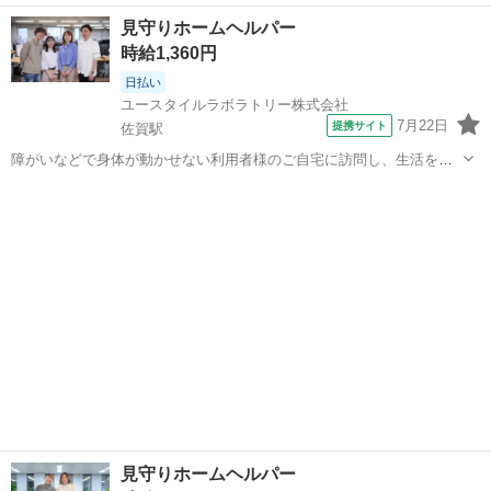
07:00~16:30/10:00~19:30/16:30~09:30 月/火/水/木/金/土/日 などから選
佐賀
鳥栖市
ケアマネージャー
見守りホームヘルパー
べます [勤務地・最寄駅]： 佐賀県鳥栖市大正町703-1...
時給1,360円
日払い
ユースタイルラボラトリー株式会社
7月22日
提携サイト
佐賀駅
障がいなどで身体が動かせない利用者様のご自宅に訪問し、生活を支
える重度訪問介護のお仕事です。 ※1対1で誠実に向き合える方を募集
佐賀
佐賀市
佐賀駅
介護
【仕事内容】 見守りや日常生活のお手伝いが中心ですが、利用者様の
生活を支える大切なポジション...
見守りホームヘルパー