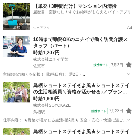
立した生活を支えるお仕事です。 ケアプランの作成・契約対応・利用
佐賀
鳥栖市
弥生が丘駅
その他
【単発 / 3時間だけ】マンション内清掃
調整などの相談業務に加え、地域や医療機関との連携、広報活動も担
履歴書・面接なし！すぐお給料がもらえるバイトアプリ
当。 介護現場のサポートにも関わりな...
Ad
シェアフル
16時まで勤務OKのニチイで働く訪問介護ス
タッフ（パート）
時給1,207円
株式会社ニチイ学館
7月3日
提携サイト
佐賀市
主婦(夫)の働くを応援！ [勤務日数]： 週2日~
10:00~16:00/09:00~15:00/08:00~12:00/09:00~17:00/10:00~18:00 月/
佐賀
佐賀市
ケアマネージャー
鳥栖ショートステイそよ風★ショートステイ
火/水/木/金/土/日 などから選べます [...
の生活相談員＼資格が活かせる♪／ブラン…
時給1,600円
株式会社SOYOKAZE
7月23日
提携サイト
鳥栖駅
仕事内容： ★資格が活かせる生活相談員★ 安全・安心・快適に過ごし
ていただくためのお手伝い。 ご利用者さまの日々の生活を支えるお仕
佐賀
鳥栖市
鳥栖駅
介護
鳥栖ショートステイそよ風★ショートステイ
事です。 高齢者向け介護施設で、お客様やご家族の相談に寄り添いな