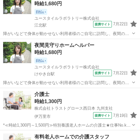
時給1,680円
日払い
ユースタイルラボラトリー株式会社
7月22日
提携サイト
江北駅
障がいなどで身体が動かせない利用者様のご自宅に訪問し、夜間のケ
アを行う重度訪問介護のお仕事です。 ※1対1で誠実に向き合える方を
佐賀
杵島郡
江北駅
介護
夜間見守りホームヘルパー
募集 【仕事内容】 寝返りをうたせて上げたり、たんの吸引などを行
時給1,680円
う、利用者様の就寝中のケアを行...
日払い
ユースタイルラボラトリー株式会社
7月22日
提携サイト
けやき台駅
障がいなどで身体が動かせない利用者様のご自宅に訪問し、夜間のケ
アを行う重度訪問介護のお仕事です。 ※1対1で誠実に向き合える方を
佐賀
三養基郡
けやき台駅
介護
介護士
募集 【仕事内容】 寝返りをうたせて上げたり、たんの吸引などを行
時給1,300円
う、利用者様の就寝中のケアを行...
株式会社トラストグロース西日本 九州支社
7月19日
提携サイト
伊万里市
*≪時給1,300円～1,500円≫特別養護老人ホームの介護士★仕事No.kp-
230411* 【資格・経験】 資格：不問 経験：不問 ※認知症基礎研修の
佐賀
伊万里市
介護
有料老人ホームでの介護スタッフ
受講は必須 【仕事内容】 *ポイント ・時給1,300円～1,50...