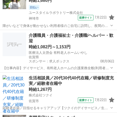
時給1,680円
う、利用者様の就寝中のケアを行...
日払い
ユースタイルラボラトリー株式会社
7月22日
提携サイト
神埼市
障がいなどで身体が動かせない利用者様のご自宅に訪問し、夜間のケ
アを行う重度訪問介護のお仕事です。 ※1対1で誠実に向き合える方を
佐賀
神埼市
介護
介護職員・介護福祉士・介護職/ヘルパー・歓
募集 【仕事内容】 寝返りをうたせて上げたり、たんの吸引などを行
迎
う、利用者様の就寝中のケアを行...
時給1,082円～1,153円
医療法人太啓会 有料老人ホームいやし
佐賀県
スポンサー：求人ボックス
08月06日
【仕事内容】デイサービス、有料老人ホームの介護業務全般(利用者の
送迎業務も含みます) デイサービスいやし :利用者27名程度 有料老人ホ
アルバイト・パート
生活相談員／20代30代40代在籍／研修制度充
ームいやし:入所者25名程度 日勤の時間帯は職員8名程、夜勤は2名体
実／経験者在籍中
制です 送迎は鳥栖市内、軽...
時給1,267円
株式会社ツクイ
7月22日
提携サイト
佐賀市
経験者在籍／目指せるキャリアアップ【ツクイのデイサービス／生活
相談員求人】 通いの送迎付きの介護サービス！産休・育休取得実績あ
佐賀
佐賀市
介護