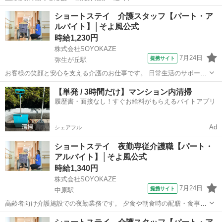
07:00~16:00/09:00~18:00/11:00~20:00/16:00~06:00 月/火/水/木/金/土/
佐賀
唐津市
ケアマネージャー
ショートステイ 介護スタッフ【パート・ア
日 などから選べます [勤務地・最寄駅]： 佐賀...
ルバイト】│そよ風公式
時給1,230円
株式会社SOYOKAZE
7月24日
提携サイト
弥生が丘駅
お客様の笑顔と安心を支える介護のお仕事です。 日常生活のサポート
や身体介助（食事・入浴・排せつ・移乗など）をはじめ、レクリエー
佐賀
鳥栖市
弥生が丘駅
介護
【単発 / 3時間だけ】マンション内清掃
ションの企画・実施、ご利用報告などの書類作成、送迎業務など幅広
履歴書・面接なし！すぐお給料がもらえるバイトアプリ
い業務を担当。 チームで協力しながら...
Ad
シェアフル
ショートステイ 夜勤専従介護職【パート・
アルバイト】│そよ風公式
時給1,340円
株式会社SOYOKAZE
7月24日
提携サイト
中原駅
高齢者向け介護施設での夜勤業務です。 夕食や朝食時の配膳・食事介
助、就寝・起床時の移動や排泄介助など、夜間の生活支援全般を担
佐賀
三養基郡
中原駅
介護