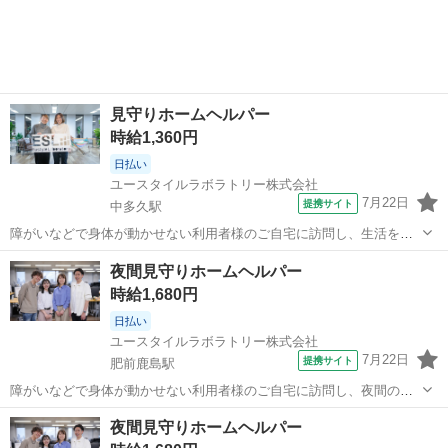
見守りホームヘルパー
時給1,360円
日払い
ユースタイルラボラトリー株式会社
7月22日
提携サイト
中多久駅
障がいなどで身体が動かせない利用者様のご自宅に訪問し、生活を支
える重度訪問介護のお仕事です。 ※1対1で誠実に向き合える方を募集
佐賀
多久市
中多久駅
介護
夜間見守りホームヘルパー
【仕事内容】 見守りや日常生活のお手伝いが中心ですが、利用者様の
時給1,680円
生活を支える大切なポジション...
日払い
ユースタイルラボラトリー株式会社
7月22日
提携サイト
肥前鹿島駅
障がいなどで身体が動かせない利用者様のご自宅に訪問し、夜間のケ
アを行う重度訪問介護のお仕事です。 ※1対1で誠実に向き合える方を
佐賀
肥前鹿島駅
介護
夜間見守りホームヘルパー
募集 【仕事内容】 寝返りをうたせて上げたり、たんの吸引などを行