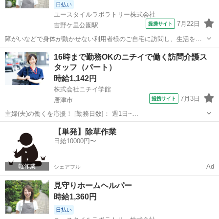
日払い
ユースタイルラボラトリー株式会社
7月22日
提携サイト
吉野ケ里公園駅
障がいなどで身体が動かせない利用者様のご自宅に訪問し、生活を支
える重度訪問介護のお仕事です。 ※1対1で誠実に向き合える方を募集
佐賀
三養基郡
吉野ケ里公園駅
介護
16時まで勤務OKのニチイで働く訪問介護ス
【仕事内容】 見守りや日常生活のお手伝いが中心ですが、利用者様の
タッフ（パート）
生活を支える大切なポジション...
時給1,142円
株式会社ニチイ学館
7月3日
提携サイト
唐津市
主婦(夫)の働くを応援！ [勤務日数]： 週1日~
10:00~16:00/09:00~15:00/08:00~12:00/09:00~17:00/10:00~18:00 月/
佐賀
唐津市
ケアマネージャー
【単発】除草作業
火/水/木/金/土/日 などから選べます [...
日給10000円〜
Ad
シェアフル
見守りホームヘルパー
時給1,360円
日払い