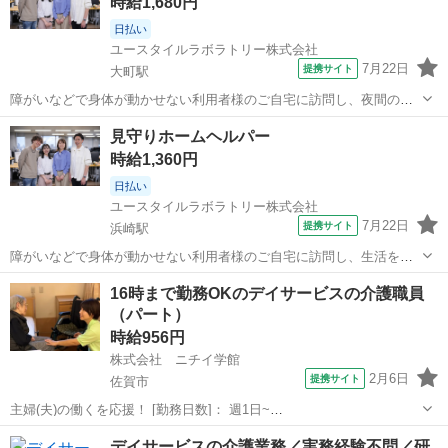
時給1,680円
う、利用者様の就寝中のケアを行...
日払い
ユースタイルラボラトリー株式会社
7月22日
提携サイト
大町駅
障がいなどで身体が動かせない利用者様のご自宅に訪問し、夜間のケ
アを行う重度訪問介護のお仕事です。 ※1対1で誠実に向き合える方を
佐賀
杵島郡
大町駅
介護
見守りホームヘルパー
募集 【仕事内容】 寝返りをうたせて上げたり、たんの吸引などを行
時給1,360円
う、利用者様の就寝中のケアを行...
日払い
ユースタイルラボラトリー株式会社
7月22日
提携サイト
浜崎駅
障がいなどで身体が動かせない利用者様のご自宅に訪問し、生活を支
える重度訪問介護のお仕事です。 ※1対1で誠実に向き合える方を募集
佐賀
唐津市
浜崎駅
介護
16時まで勤務OKのデイサービスの介護職員
【仕事内容】 見守りや日常生活のお手伝いが中心ですが、利用者様の
（パート）
生活を支える大切なポジション...
時給956円
株式会社 ニチイ学館
2月6日
提携サイト
佐賀市
主婦(夫)の働くを応援！ [勤務日数]： 週1日~
07:00~16:00/09:00~18:00/11:00~20:00/16:00~06:00 月/火/水/木/金/土
佐賀
佐賀市
ケアマネージャー
デイサービスの介護業務／実務経験不問／研