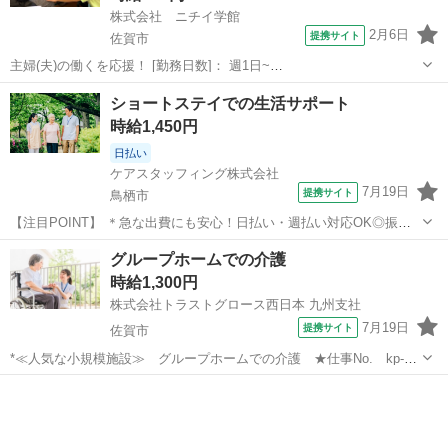
株式会社 ニチイ学館
2月6日
提携サイト
佐賀市
主婦(夫)の働くを応援！ [勤務日数]： 週1日~
07:00~16:00/09:00~18:00/11:00~20:00/16:00~06:00 月/火/水/木/金/土/
佐賀
佐賀市
ケアマネージャー
ショートステイでの生活サポート
日 などから選べます [勤務地・最寄駅]： 佐賀...
時給1,450円
日払い
ケアスタッフィング株式会社
7月19日
提携サイト
鳥栖市
【注目POINT】 ＊急な出費にも安心！日払い・週払い対応OK◎振込
手数料はセブン銀行55円、その他銀行165円と業界最安級です♪ ＊スタ
佐賀
鳥栖市
介護
グループホームでの介護
ッフさんとの連絡専用にアプリがあるので、ご相談には即対応！小さ
時給1,300円
なことでもお気軽にご...
株式会社トラストグロース西日本 九州支社
7月19日
提携サイト
佐賀市
*≪人気な小規模施設≫ グループホームでの介護 ★仕事No. kp-
260003* 【資格・経験】 資格：不問 経験：必須 【仕事内容】 *ポイン
佐賀
佐賀市
介護
ト ・扶養内勤務が可能です！！ ・経験者限定のお仕事です！ グルー
プホー...