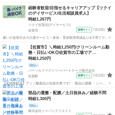
職場です／20代・30代・40代・50代在籍中 ＼株式会社ジャパンクリエ
佐賀
佐賀市
伊賀屋駅
工場
経験者歓迎/目指せるキャリアアップ【ツクイ
イトの強み／ 【製造・物流に特化した圧倒的な専門性】 ジャパンクリ
のデイサービス/生活相談員求人】
エイトは、製造・物流...
時給1,267円
ツクイ佐賀北(デイサービス)
7月23日
提携サイト
佐賀市
通いの送迎付きの介護サービス！産休・育休取得実績あり&子育てママ
在籍中！ライフイベントにも柔軟に対応しています。 ★☆ 働きやすい
佐賀
佐賀市
介護
【佐賀市】＼時給1,250円/クリーンルーム勤
メリット多数 ★☆ ＼＼サービス・職種の魅力／／ 生活相談員はサー
務・日払いOK◎佐賀市の工場でア…
ビスの質の向上における重...
時給1,250円
日払い
パーソルファクトリーパートナーズ株式会社
7月23日
提携サイト
佐賀駅
【未経験歓迎】アミノ酸製品の包装作業です! ・製品の運搬 ・シール
作業 ・アミノ酸(粉)をタンクから必要量に分ける ・計量機の動作確認
佐賀
佐賀市
佐賀駅
仕分け
部品の運搬・配膳／土日祝休み／経験不問
・簡単な業務ですので初めての方も大歓迎! ・4勤2休でメリハリのある
時給1,300円
働き方ができる♪ ...
日払い
株式会社ジャパンクリエイト