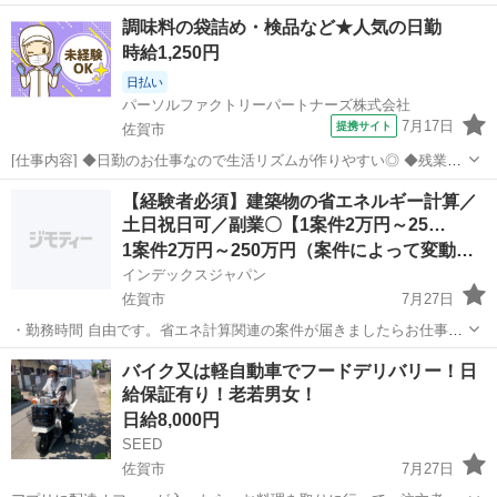
調味料の袋詰め・検品など★人気の日勤
時給1,250円
日払い
パーソルファクトリーパートナーズ株式会社
7月17日
提携サイト
佐賀市
[仕事内容] ◆日勤のお仕事なので生活リズムが作りやすい◎ ◆残業な
しでプライベートの時間も確保◎ ◆4勤2休でメリハリのある働き方が
佐賀
佐賀市
仕分け
【経験者必須】建築物の省エネルギー計算／
できる♪ ＜お仕事内容＞ クリーンルームで包装作業！ 例えば... ・粉の
土日祝日可／副業〇【1案件2万円～25…
量を計る ・機...
1案件2万円～250万円（案件によって変動します）
インデックスジャパン
佐賀市
7月27日
・勤務時間 自由です。省エネ計算関連の案件が届きましたらお仕事を
始めてください。 ・勤務地 在宅になりますので全国対応です。 ・
佐賀
佐賀市
その他
ネット
バイク又は軽自動車でフードデリバリー！日
報酬 1案件2万円～200万円（案件によって変動します） ・こ...
給保証有り！老若男女！
日給8,000円
SEED
佐賀市
7月27日