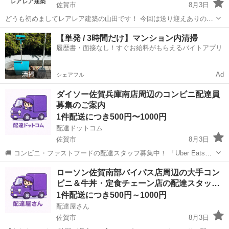
佐賀市
8月3日
どうも初めましてレアレア建築の山田です！ 今回は送り迎えありのお
仕事です！！ 作業内容は誰でもできる簡単なお仕事、例えばひたすら
佐賀
佐賀市
その他
草むしり
【単発 / 3時間だけ】マンション内清掃
草をむしる、伐採後の木や草をひたすらトラックに載せる等々難しい
履歴書・面接なし！すぐお給料がもらえるバイトアプリ
事はありません！！ただ夏は暑さ...
Ad
シェアフル
ダイソー佐賀兵庫南店周辺のコンビニ配達員
募集のご案内
1件配送につき500円〜1000円
配達ドットコム
佐賀市
8月3日
🚚 コンビニ・ファストフードの配達スタッフ募集中！ 「Uber Eats」
や「出前館」のように、配達専用アプリを使ってお仕事するスタイル
佐賀
佐賀市
配送
ファストフード
ローソン佐賀南部バイパス店周辺の大手コン
です。 オファー内容を見てから、受けるかどうかを自由に選べます！
ビニ＆牛丼・定食チェーン店の配達スタッ…
✅ 業務内容...
1件配送につき500円～1000円
配達屋さん
佐賀市
8月3日