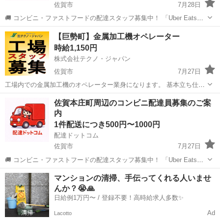
佐賀市
7月28日
🚚 コンビニ・ファストフードの配達スタッフ募集中！ 「Uber Eats」
や「出前館」のように、配達専用アプリを使ってお仕事するスタイル
佐賀
佐賀市
配送
ファストフード
【巨勢町】金属加工機オペレーター
です。 オファー内容を見てから、受けるかどうかを自由に選べます！
時給1,150円
✅ 業務内容...
株式会社テクノ・ジャパン
佐賀市
7月27日
工場内での金属加工機のオペレーター業身になります。 基本立ち仕事
で、製品をセットし両手でボタンを押すお仕事です。 未経験の方でも
佐賀
佐賀市
工場
スタッフ
佐賀本庄町周辺のコンビニ配達員募集のご案
しっかりフォローで安心して働けます。 工場見学も実施しております
内
ので、まずはお気軽にお問い...
1件配送につき500円〜1000円
配達ドットコム
佐賀市
7月27日
🚚 コンビニ・ファストフードの配達スタッフ募集中！ 「Uber Eats」
や「出前館」のように、配達専用アプリを使ってお仕事するスタイル
佐賀
佐賀市
配送
ファストフード
マンションの清掃、手伝ってくれる人いませ
です。 オファー内容を見てから、受けるかどうかを自由に選べます！
んか？😭🙏
✅ 業務内容...
日給例1万円〜 / 登録不要！高時給求人多数✨
Ad
Lacotto