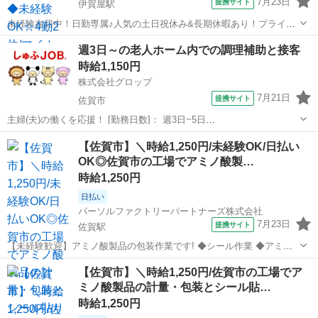
7月23日
提携サイト
伊賀屋駅
未経験在籍中！日勤専属♪人気の土日祝休み&長期休暇あり！プライベ
ートも充実◎／20代・30代・40代・50代在籍中 ＼株式会社ジャパンク
佐賀
佐賀市
伊賀屋駅
仕分け
週3日～の老人ホーム内での調理補助と接客
リエイトの強み／ 【製造・物流に特化した圧倒的な専門性】 ジャパン
時給1,150円
クリエイトは、製造...
株式会社グロップ
7月21日
提携サイト
佐賀市
主婦(夫)の働くを応援！ [勤務日数]： 週3日~5日
06:45~12:15/10:00~14:00/13:00~18:30 月/火/水/木/金/土/日 などから選
佐賀
佐賀市
ホールスタッフ
【佐賀市】＼時給1,250円/未経験OK/日払い
べます [勤務地・最寄駅]： 佐賀県佐賀市兵庫町西渕1...
OK◎佐賀市の工場でアミノ酸製…
時給1,250円
日払い
パーソルファクトリーパートナーズ株式会社
7月23日
提携サイト
佐賀駅
【未経験歓迎】アミノ酸製品の包装作業です! ◆シール作業 ◆アミノ
酸(粉)をタンクから必要量に分ける ◆計量機の動作確認 ◆製品の運搬
佐賀
佐賀市
佐賀駅
仕分け
【佐賀市】＼時給1,250円/佐賀市の工場でア
◆かんたんな業務ですので初めての方も大歓迎! ◆日勤のお仕事なので
ミノ酸製品の計量・包装とシール貼…
生活リズムが作りやす...
時給1,250円