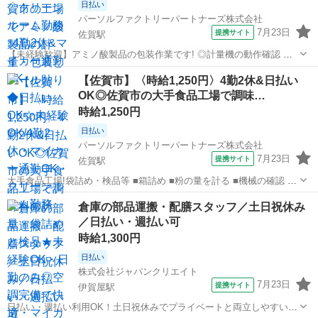
日払い
パーソルファクトリーパートナーズ株式会社
7月23日
提携サイト
佐賀駅
【未経験歓迎】アミノ酸製品の包装作業です! ◎計量機の動作確認 ◎
製品の運搬 ◎シール作業 ◎アミノ酸(粉)をタンクから必要量に分ける
佐賀
佐賀市
佐賀駅
仕分け
【佐賀市】〈時給1,250円〉4勤2休&日払い
◎カンタンな業務ですので初めての方も大歓迎! ◎残業なしでプライベ
OK◎佐賀市の大手食品工場で調味…
ートの時間も確保◎ ...
時給1,250円
日払い
パーソルファクトリーパートナーズ株式会社
7月23日
提携サイト
佐賀駅
大手食品工場!袋詰め・検品等 ■箱詰め ■粉の量を計る ■機械の確認 ■
製品の運搬 ■シール貼り ■カンタンな業務ですので初めての方も大歓
佐賀
佐賀市
佐賀駅
仕分け
倉庫の部品運搬・配膳スタッフ／土日祝休み
迎! ■残業なしでプライベートの時間も確保◎ ■4勤2休でメリハリのあ
／日払い・週払い可
る働き方ができ...
時給1,300円
日払い
株式会社ジャパンクリエイト
7月23日
提携サイト
伊賀屋駅
日払い・週払い利用OK！土日祝休みでプライベートと両立しやすい職