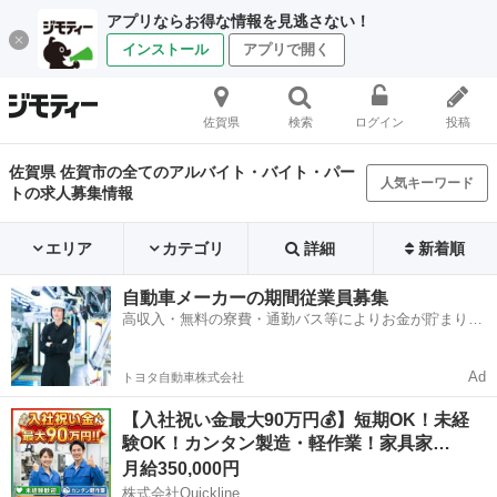
アプリならお得な情報を見逃さない！
インストール
アプリで開く
佐賀県
検索
ログイン
投稿
佐賀県 佐賀市の全てのアルバイト・バイト・パー
人気キーワード
トの求人募集情報
エリア
カテゴリ
詳細
新着順
自動車メーカーの期間従業員募集
高収入・無料の寮費・通勤バス等によりお金が貯まりや
すい環境
Ad
トヨタ自動車株式会社
【入社祝い金最大90万円💰】短期OK！未経
験OK！カンタン製造・軽作業！家具家…
月給350,000円
株式会社Quickline