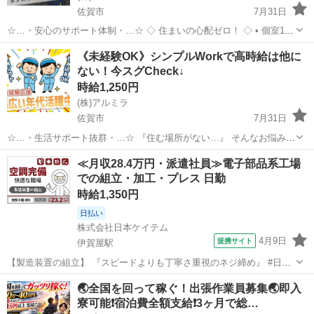
佐賀市
7月31日
☆…・安心のサポート体制・…☆ ◇ 住まいの心配ゼロ！ ◇ • 個室1R
完全無料！ • 即日入寮OK！など ◇ 所持金ゼロでもスタートできる！
佐賀
佐賀市
工場
完全無料
《未経験OK》シンプルWorkで高時給は他に
◇ • 食費・生活費のサポート • 移動費用...
ない！今スグCheck↓
時給1,250円
(株)アルミラ
佐賀市
7月31日
☆…・生活サポート抜群・…☆ 『住む場所がない…』 そんなお悩みを
お持ちの方必見！ アルミラが宿泊支援いたします♪ さらに、働いた分
佐賀
佐賀市
倉庫
時給
≪月収28.4万円・派遣社員≫電子部品系工場
のお金は 即GETできちゃうから すぐにピンチを脱出できる◎ ...
での組立・加工・プレス 日勤
時給1,350円
日払い
株式会社日本ケイテム
4月9日
提携サイト
伊賀屋駅
【製造装置の組立】 『スピードよりも丁寧さ重視のネジ締め』 #日勤
#20～50代前半活躍中 #土日休み #月収28.4万円可 #ライン作業なし #
佐賀
佐賀市
伊賀屋駅
その他
🌏全国を回って稼ぐ！出張作業員募集🌏即入
工具使用 #力仕事ほぼなし #日払いOK #クリーンな環境《お仕事
寮可能❗️宿泊費全額支給❗️3ヶ月で総…
No.4...