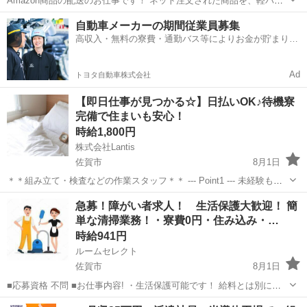
Amazon商品の配送のお仕事です！ ネット注文された商品を、軽バン
（軽自動車）でお客様宅へ配送していただきます。 置き配メインのた
佐賀
佐賀市
配送
スタッフ
自動車メーカーの期間従業員募集
め、対面対応は少なめです。 専用アプリを使用するので、土地勘がな
高収入・無料の寮費・通勤バス等によりお金が貯まりや
い方でも安心して配送でき...
すい環境
Ad
トヨタ自動車株式会社
【即日仕事が見つかる☆】日払いOK♪待機寮
完備で住まいも安心！
時給1,800円
株式会社Lantis
佐賀市
8月1日
＊＊組み立て・検査などの作業スタッフ＊＊ --- Point1 --- 未経験も就
業OK！ 工場未経験でもご安心ください！！ 先輩スタッフがイチから
佐賀
佐賀市
工場
スタッフ
急募！障がい者求人！ 生活保護大歓迎！ 簡
丁寧にサポート！ 未経験からスタートした方も多数活躍しています
単な清掃業務！・寮費0円・住み込み・…
☆...
時給941円
ルームセレクト
佐賀市
8月1日
■応募資格 不問 ■お仕事内容! ・生活保護可能です！ 給料とは別に携
帯代などの通信費上限 20000円 交通費上限 20000円まで支給可
佐賀
佐賀市
清掃
生活保護