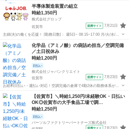
場です／20代・30代・40代・50代在籍中 ＼株式会社ジャパンクリエイ
佐賀
佐賀市
伊賀屋駅
仕分け
半導体製造装置の組立
トの強み／ 【製造・物流に特化した圧倒的な専門性】 ジャパンクリエ
時給1,350円
イトは、製造・物流...
株式会社グロップ
7月21日
提携サイト
佐賀市
主婦(夫)の働くを応援！ [勤務日数]： 週5日~ 08:15~17:00 月/火/水/木/
金/土 などから選べます [勤務地・最寄駅]： 佐賀県佐賀市蓮池町蓮池
佐賀
佐賀市
仕分け
化学品（アミノ酸）の袋詰め担当／空調完備
66番地 株式会社グロップ鳥栖オフィス [職種名]：半...
／土日祝休み
時給1,200円
日払い
株式会社ジャパンクリエイト
7月23日
提携サイト
佐賀市
お給料日払い・週払い対応！空調完備の倉庫で4勤2休の勤務体系が可
能／20代・30代・40代・50代在籍中 ＼株式会社ジャパンクリエイトの
佐賀
佐賀市
仕分け
【佐賀市】＼時給1,250円/未経験OK・日払い
強み／ 【製造・物流に特化した圧倒的な専門性】 ジャパンクリエイト
OK◎佐賀市の大手食品工場で調…
は、製造・物流分野...
時給1,250円
日払い
パーソルファクトリーパートナーズ株式会社
7月23日
提携サイト
佐賀駅