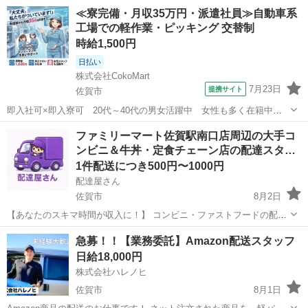
≪寮完備・月収35万円・派遣社員≫自動車系
工場での軽作業・ピッキング 交替制
時給1,500円
日払い
株式会社CokoMart
7月23日
提携サイト
佐賀市
即入社可×即入寮可 20代～40代の男女活躍中 女性も多く在籍中
樹脂製の軽いパーツを扱う簡単ワークの軽作業で賢く稼ぎませんか
佐賀
佐賀市
その他
ファミリーマート佐賀駅南口店周辺の大手コ
工場未経験の方も無理なく続けられる現場 赴任費用支給 仕事内容 身
ンビニ＆牛丼・定食チェーン店の配達スタ…
近な自動車に使われる、軽くて...
1件配送につき500円〜1000円
配達屋さん
佐賀市
8月2日
【あなたのスキマ時間が収入に！】 コンビニ・ファストフードの配達
バイト、始めませんか？ アプリで空いた時間にサクッと配達！ 配達す
佐賀
佐賀市
配送
スタッフ
急募！！【業務委託】Amazon配送スタッフ
るかどうかは、オファーを見てその場で自由に決められます♪
日給18,000円
―――――――――― ...
株式会社ハレノヒ
佐賀市
8月1日