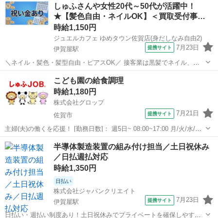
佐賀
佐賀市
佐賀駅
仕分け
しゅふさんや女性20代～50代が活躍中！
お仕事内容＞ クリーンルームで包装作業！ 例えば... ・粉の量を計る
★【髪色自由・ネイルOK】＜買取受付事…
・機械の確認 ・製...
時給1,150円
ジュエルカフェ ゆめタウン佐賀店(身だしなみ自由2)
7月23日
提携サイト
伊賀屋駅
＼ネイル・髪色・髪型自由・ピアスOK／ 接客業は黒髪でネイル、ア
クセサリー禁止なお店が多いけど ジュエルカフェでは、すべてが自由
佐賀
佐賀市
伊賀屋駅
アパレル
こども園の給食調理
です★ オシャレをしながらあなたらしく働けます！ ※常識の範囲内で
時給1,180円
お願いします。 ★月10万以...
株式会社グロップ
7月21日
提携サイト
佐賀市
主婦(夫)の働くを応援！ [勤務日数]： 週5日~ 08:00~17:00 月/火/水/木/
金/土 などから選べます [勤務地・最寄駅]： 佐賀県佐賀市本庄町本庄
佐賀
佐賀市
キッチン
半導体製造装置の組み付け担当／土日祝休み
1253-1(佐賀女子短大構内) 株式会社グロップ鳥栖オフ...
／日払週払対応
時給1,350円
日払い
株式会社ジャパンクリエイト
7月23日
提携サイト
伊賀屋駅
日払い・週払い制度あり！土日祝休みでプライベートを確保しやすい