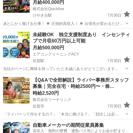
月給400,000円
株式会社Quickline
けやき台駅
7月30日
💰とにかく稼げる仕事！ 🔶 圧倒的高収入！ 🔶 出張先が変わるたび
【10万円以上】支給！ 🔶 宿泊費・交通費すべて会社負担！ 🔶 未経験
佐賀
佐賀市
けやき台駅
工場
出張先
未経験OK 独立支援制度あり インセンティ
OK（8割が未経験スタート） 🔶 数ヶ月だけの短期もOK！ 🏭仕事内容
ブで月収60万円以上可能
...
月給500,000円
エアコンクリーニングACY
佐賀駅
7月30日
当社のページに興味を持っていただき誠にありがとうございます
*********************************************************** ２０２４年５月末
佐賀
佐賀市
佐賀駅
清掃
スタッフ
【Q&Aで全部解説】ライバー事務所スタッフ
に入った２４歳のスタ...
募集｜完全在宅・時給2500円〜・株…
時給2,520円
株式会社リーチリンク
佐賀市
7月30日
「ライバーって何をするの？」「本当に稼げる？」「顔出しは必
須？」 よくある疑問に、すべてお答えします。
佐賀
佐賀市
その他
時給
自動車メーカーの期間従業員募集
━━━━━━━━━━━━━━━━━ Q. どんな仕事ですか？
高収入・無料の寮費・通勤バス等によりお金が貯まりや
━━━━━━━━━━━━━━━━━ A. ス...