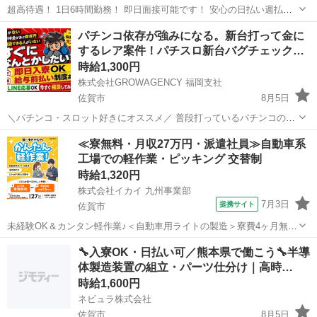
超高待遇！ 1日6時間勤務！ 即日面接可能です！ 安心の日払い週払い
有♪ お仕事内容は3日あればマスターできちゃう簡単な内容！ 【仕事内
佐賀
佐賀市
その他
無料
パチンコ依存が強みになる。新台打って金に
容】 乳製品を少量、専用の機械にセットしてボタンを押す 検査結果
するレア案件！パチスロ新台バグチェック…
を...
時給1,300円
株式会社GROWAGENCY 福岡支社
佐賀市
8月5日
＼パチンコ・スロット好きにオススメ／ 普段打っているパチンコの裏
側 気になりませんか…⁇ 好きなコトをしながら お金を稼げるって最高
佐賀
佐賀市
パチンコ
新台
≪寮無料・月収27万円・派遣社員≫自動車系
ですよね。 ある意味これもギャンブルです。 あなたの人生がうまく...
工場での軽作業・ピッキング 交替制
時給1,320円
株式会社イカイ 九州事業部
7月3日
提携サイト
佐賀市
未経験OK＆カンタン軽作業♪＜自動車用ライトの製造＞寮費4ヶ月無料
or更新祝金総額16万円の選べる特典付き！／5ヶ月目以降は時給100円
佐賀
佐賀市
その他
🔧入寮OK・日払い可／熊本県で働こう🔧半導
UP☆ 自動車用ヘッドライト・テールライトの製造 大手自動車部品メ
体製造装置の組立・パーツ仕分け｜高時…
ーカーの工場で、自動...
時給1,600円
ネビュラ株式会社
佐賀市
8月5日