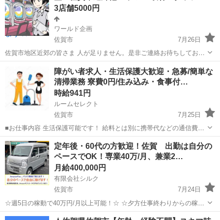
3店舗5000円
ワールド企画
佐賀市
7月26日
佐賀市地区近郊の皆さま 人が足りません。是非ご連絡お待ちしており
ます🙇 佐賀県各地に拡大予定です。是非ご登録お願い致します。 🌀お
佐賀
佐賀市
パチンコ
スタッフ
障がい者求人・生活保護大歓迎・急募/簡単な
店から依頼をもらっての仕事になります。 通常は、取材名のポスター
清掃業務 寮費0円/住み込み・食事付…
を貼ってもらっています。 ...
時給941円
ルームセレクト
佐賀市
7月25日
■お仕事内容 生活保護可能です！ 給料とは別に携帯代などの通信費
上限 20000円 交通費 上限 20000円まで支給可能です。 当事業所
佐賀
佐賀市
清掃
生活保護
定年後・60代の方歓迎！佐賀 出勤は自分の
は福岡県により指定を受けている障害福祉サービス事業「グループホ
ペースでOK！専業40万/月、兼業2…
ーム」で...
月給400,000円
有限会社シルク
佐賀市
7月24日
☆週5日の稼動で40万円/月以上可能！☆ ☆夕方仕事終わりからの稼
働、休日の稼動で20万円/月以上可能！☆ ☆雇われない働き方、自由な
佐賀
佐賀市
配送
Amazon