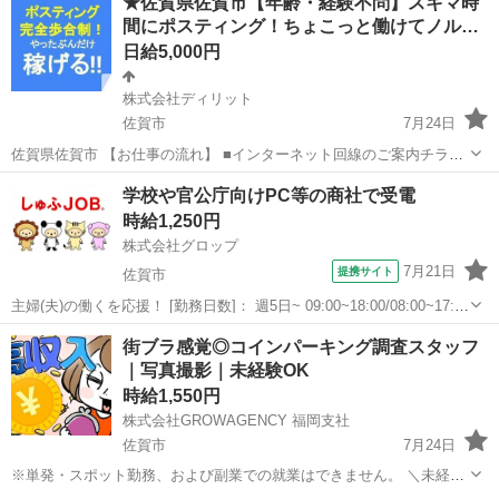
★佐賀県佐賀市【年齢・経験不問】スキマ時
スタイルでの働き方を【Amazon Flex】で始めましょう！☆ 個人事業
間にポスティング！ちょこっと働けてノル…
主とし...
日給5,000円
株式会社ディリット
佐賀市
7月24日
佐賀県佐賀市 【お仕事の流れ】 ■インターネット回線のご案内チラシ
を「アパート」「マンション」のポストに配るお仕事です。 ※戸建へ
佐賀
佐賀市
ポスティング
スタッフ
学校や官公庁向けPC等の商社で受電
は配りません。 ■全国自分の好きなエリアで配布できます。ご自宅の
時給1,250円
近く、職場の帰り道など...
株式会社グロップ
7月21日
提携サイト
佐賀市
主婦(夫)の働くを応援！ [勤務日数]： 週5日~ 09:00~18:00/08:00~17:00
月/火/水/木/金 [勤務地・最寄駅]： 佐賀県佐賀市鍋島森田902 株式会社
佐賀
佐賀市
受付
街ブラ感覚◎コインパーキング調査スタッフ
グロップ鳥栖オフィス 鍋島駅自動車3分 ...
｜写真撮影｜未経験OK
時給1,550円
株式会社GROWAGENCY 福岡支社
佐賀市
7月24日
※単発・スポット勤務、および副業での就業はできません。 ＼未経験
スタート100%！誰でもできる超カンタン外回り作業／ お願いするの