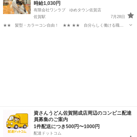
時給1,030円
有限会社ワンラブ ゆめタウン佐賀店
佐賀駅
7月28日
★★ 髪型・カラーコン自由！ ★★ ★★ 自分らしく働ける職
場！ ★★ 安定した会社で、 可愛い動物たちと触れ合いながら ワー
佐賀
佐賀市
佐賀駅
その他
スタッフ
クライフバランスを取りやすい仕事しませんか？ ★WワークOK！【同
業他社不可】 ...
資さんうどん佐賀開成店周辺のコンビニ配達
員募集のご案内
1件配送につき500円〜1000円
配達ドットコム