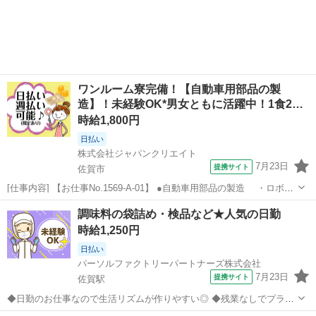
佐賀
佐賀市
その他
スタッフ
は、街中にある駐車場・コインパーキングの状況をチェックして回る
お仕事。 カフ...
ワンルーム寮完備！【自動車用部品の製
造】！未経験OK*男女ともに活躍中！1食2…
時給1,800円
日払い
株式会社ジャパンクリエイト
7月23日
提携サイト
佐賀市
[仕事内容] 【お仕事No.1569-A-01】 ●自動車用部品の製造 ・ロボッ
ト塗装 →自動で塗装を行う現場で作業の難しさはありません。
佐賀
佐賀市
工場
調味料の袋詰め・検品など★人気の日勤
焼き窯の近くでの作業のため暑さがございます。 ・組付け
時給1,250円
→工具（...
日払い
パーソルファクトリーパートナーズ株式会社
7月23日
提携サイト
佐賀駅
◆日勤のお仕事なので生活リズムが作りやすい◎ ◆残業なしでプライ
ベートの時間も確保◎ ◆4勤2休でメリハリのある働き方ができる♪ ＜