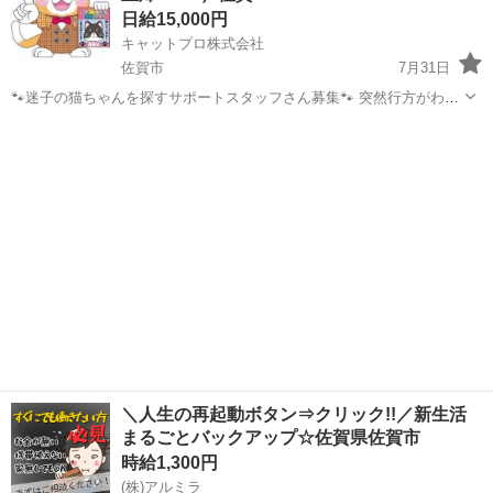
日給15,000円
キャットプロ株式会社
佐賀市
7月31日
🐾迷子の猫ちゃんを探すサポートスタッフさん募集🐾 突然行方がわか
らなくなってしまった猫ちゃんが、 再び飼い主さんのもとへ帰れるよ
佐賀
佐賀市
その他
スタッフ
うお手伝いするお仕事です🐱 猫ちゃんが見つかり、 飼い主さんから
「本当にありがと...
＼人生の再起動ボタン⇒クリック!!／新生活
まるごとバックアップ☆佐賀県佐賀市
時給1,300円
(株)アルミラ