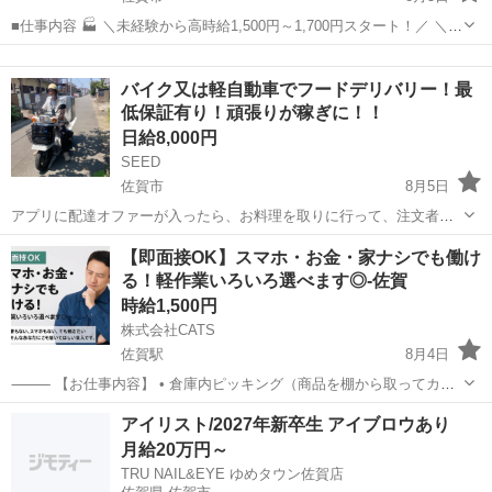
■仕事内容 🏭 ＼未経験から高時給1,500円～1,700円スタート！／ ＼土
日祝休みでプライベートも充実！／ ＼日払いOK！急な出費があると
佐賀
佐賀市
軽作業
オンライン
きも安心！／ 半導体をつくるために使用される製造装置の組立や、...
バイク又は軽自動車でフードデリバリー！最
低保証有り！頑張りが稼ぎに！！
日給8,000円
SEED
佐賀市
8月5日
アプリに配達オファーが入ったら、お料理を取りに行って、注文者に
配達をするお仕事です。 現金の取り扱いは有りません。 勤務時間は11
佐賀
佐賀市
ドライバー
1件
【即面接OK】スマホ・お金・家ナシでも働け
時〜15時と17時~21時の計8時間 ・日給保証¥8000(10件まで)+インセン
る！軽作業いろいろ選べます◎-佐賀
ティブ...
時給1,500円
株式会社CATS
佐賀駅
8月4日
⸻ 【お仕事内容】 • 倉庫内ピッキング（商品を棚から取ってカゴ
へ） • 小物部品や医療機器の組立・検査・梱包 • ラベル貼り・シール
佐賀
佐賀市
佐賀駅
仕分け
ライン
アイリスト/2027年新卒生 アイブロウあり
貼り・仕分け作業など • 座り作業やライン補助などもあり！ ▶...
月給20万円～
TRU NAIL&EYE ゆめタウン佐賀店