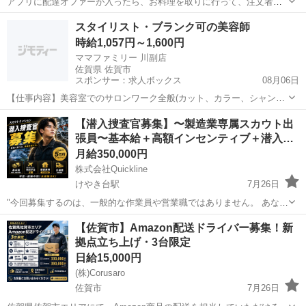
アプリに配達オファーが入ったら、お料理を取りに行って、注文者に
配達をするお仕事です。 現金の取り扱いは有りません。 勤務時間は11
佐賀
佐賀市
配送
1件
スタイリスト・ブランク可の美容師
時〜15時と17時~21時の計8時間 ・日給保証¥8000(10件まで)+インセン
時給1,057円～1,600円
ティブ...
ママファミリー 川副店
佐賀県 佐賀市
スポンサー：求人ボックス
08月06日
【仕事内容】美容室でのサロンワーク全般(カット、カラー、シャンプ
ー、パーマなど) 受付・接客 掃除・レジ業務 店販・集客 雇用期間の定
アルバイト・パート
【潜入捜査官募集】〜製造業専属スカウト出
めあり 1年(原則更新) 【経験・資格】<応募要件> 必須 美容師免許 歓
張員〜基本給＋高額インセンティブ＋潜入…
迎 スタイリスト経験あ...
月給350,000円
株式会社Quickline
けやき台駅
7月26日
"今回募集するのは、一般的な作業員や営業職ではありません。 あなた
のミッションは、全国の「自動車メーカー」や「半導体メーカー」の
佐賀
佐賀市
けやき台駅
工場
スタッフ
【佐賀市】Amazon配送ドライバー募集！新
製造現場に潜入就業し、当社に必要な人材を見つけ出してスカウトす
拠点立ち上げ・3台限定
ることです！ 人材紹介のノウハ...
日給15,000円
(株)Corusaro
佐賀市
7月26日