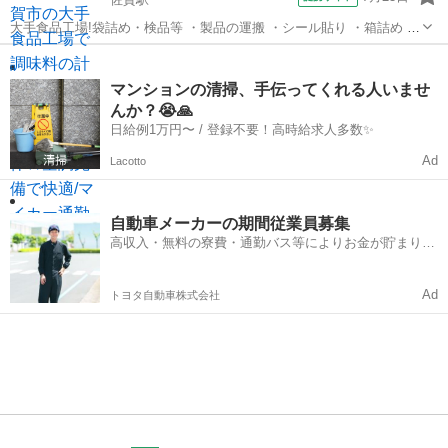
大手食品工場!袋詰め・検品等 ・製品の運搬 ・シール貼り ・箱詰め ・
粉の量を計る ・機械の確認 ・簡単な業務ですので初めての方も大歓
佐賀
佐賀市
佐賀駅
工場
迎! ・4勤2休でメリハリのある働き方ができる♪ ・日勤のお仕事なので
生活リズムが作りや...
マンションの清掃、手伝ってくれる人いませ
んか？😭🙏
日給例1万円〜 / 登録不要！高時給求人多数✨
Ad
Lacotto
自動車メーカーの期間従業員募集
高収入・無料の寮費・通勤バス等によりお金が貯まりや
すい環境
Ad
トヨタ自動車株式会社