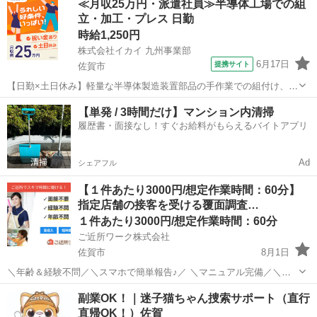
≪月収25万円・派遣社員≫半導体工場での組
能。 当事業所は福岡市より指定を受けている障害福祉サービス事業...
立・加工・プレス 日勤
時給1,250円
株式会社イカイ 九州事業部
6月17日
提携サイト
佐賀市
【日勤×土日休み】軽量な半導体製造装置部品の手作業での組付け、仕
分け、検査作業 軽量な半導体装置部品の組立、仕分け作業/日勤/残業
佐賀
佐賀市
その他
【単発 / 3時間だけ】マンション内清掃
なし/947-3464 半導体製造装置の部品組付けおよび部品の仕分け、ピッ
履歴書・面接なし！すぐお給料がもらえるバイトアプリ
キングをお任せしま...
Ad
シェアフル
【１件あたり3000円/想定作業時間：60分】
指定店舗の接客を受ける覆面調査…
１件あたり3000円/想定作業時間：60分
ご近所ワーク株式会社
佐賀市
8月1日
＼年齢＆経験不問／＼スマホで簡単報告♪／ ＼マニュアル完備／＼ス
キマ時間のお小遣い稼ぎにぴったり／ ※業務委託なので履歴書不要で
佐賀
佐賀市
その他
副業OK！｜迷子猫ちゃん捜索サポート（直行
す。 指定店舗の接客を受ける覆面調査のお仕事のお仕事です♪ 指定店
直帰OK！）佐賀
舗へ訪問する覆面調査・報告...