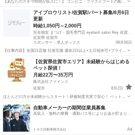
【あなたのスキマ時間が収入に！】 コンビニ・ファストフードの配達
バイト、始めませんか？ アプリで空いた時間にサクッと配達！ 配達す
佐賀
佐賀市
配送
スタッフ
アイブロウリスト/佐賀駅/パート募集/8月6日
るかどうかは、オファーを見てその場で自由に決められます♪
更新
―――――――――― ...
時給1,050円～2,000円
完全個室 まつげ・眉毛専門店 eyelash salon Rey 佐賀駅前店
佐賀県 佐賀市
スポンサー：求人ボックス
08月06日
【仕事内容】全国21店舗 社保完備 週休2日以上×土日祝休可×プライベ
ート充実 福利歩合充実 <募集職種> アイブロウリスト <仕事内容>
アルバイト・パート
【佐賀県佐賀市エリア】未経験からはじめる
2026年5月7日更新 未経験OK!業界認定講師の充実研修カリキュラム 新
ペット探偵！
店舗 香川店/群...
月給22万〜35万円
株式会社ファインド
佐賀市
8月2日
ほとんどの方が未経験からスタート！研修制度充実で安心！ ペットと
飼い主さんの「再会」を創り出す、やりがいのあるお仕事です！ 私た
佐賀
佐賀市
その他
スタッフ
自動車メーカーの期間従業員募集
ちのビジョン：技術力と飼い主さんへの寄り添いで、日本一の迷子ペ
高収入・無料の寮費・通勤バス等によりお金が貯まりや
ット探しサービスを創る！ ...
すい環境
Ad
トヨタ自動車株式会社