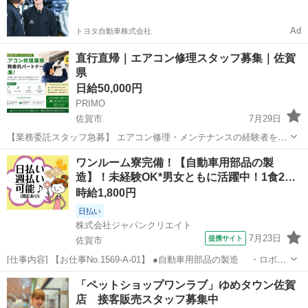
すい環境
Ad
トヨタ自動車株式会社
直行直帰｜エアコン修理スタッフ募集｜佐賀
県
日給50,000円
PRIMO
佐賀市
7月29日
【業務委託スタッフ急募】 エアコン修理・メンテナンスの経験者を募
集しています。 勤務地は佐賀県周辺です。 【業務内容】 一般家庭や
佐賀
佐賀市
建築
スタッフ
ワンルーム寮完備！【自動車用部品の製
オフィス、店舗から寄せられるエアコンの修理依頼に対応していただ
造】！未経験OK*男女ともに活躍中！1食2…
きます。...
時給1,800円
日払い
株式会社ジャパンクリエイト
7月23日
提携サイト
佐賀市
[仕事内容] 【お仕事No.1569-A-01】 ●自動車用部品の製造 ・ロボッ
ト塗装 →自動で塗装を行う現場で作業の難しさはありません。
佐賀
佐賀市
工場
「ペットショップワンラブ」ゆめタウン佐賀
焼き窯の近くでの作業のため暑さがございます。 ・組付け
店 接客販売スタッフ募集中
→工具（...