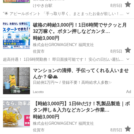
けやき台駅
8月5日
"🌟 アピールポイント 「手っ取り早く、まとまったお金が欲しい！」
「今の生活を抜け出して、すぐにでも新生活を始めたい！」 そんなあ
佐賀
佐賀市
けやき台駅
工場
時給
破格の時給3,000円！1日6時間でサクッと月
なたの願い、ここで叶えませんか？🤝✨ 全国2万件以上の圧倒的な求人
32万稼ぐ。ボタン押しなどカンタ…
数の中から、あ...
時給3,000円
株式会社GROWAGENCY 福岡支社
佐賀市
8月5日
超高待遇！ 1日6時間勤務！ 即日面接可能です！ 安心の日払い週払い
有♪ お仕事内容は3日あればマスターできちゃう簡単な内容！ 【仕事内
佐賀
佐賀市
その他
カンタン
マンションの清掃、手伝ってくれる人いませ
容】 乳製品を少量、専用の機械にセットしてボタンを押す 検査結果
んか？😭🙏
を...
日給例1万円〜 / 登録不要！高時給求人多数✨
Ad
Lacotto
【時給3,000円】1日6hだけ！乳製品製造｜ボ
タン押し＆入力などカンタン作業…
時給3,000円
株式会社GROWAGENCY 福岡支社
佐賀市
8月5日