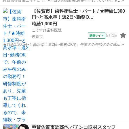
佐賀県佐賀市エリアにて、Amazon商品の配送を担当していただけるド
ライバーを募集しています！ 今回はAmazon新拠点立ち上げに伴う募
佐賀
佐賀市
ドライバー
Amazon
【佐賀市】歯科衛生士・パート / ★時給1,300
集となります。 募集台数は3台限定のため、早期に枠が埋まる可能性
円~と高水準！週2日~勤務O…
がございます。 ...
時給1,300円
こうすけ歯科医院
5月1日
提携サイト
佐賀市
★時給1,300円~と高水準！週2日~勤務OKで、午前のみ午後のみの勤務
可！研修制度があり、先輩も丁寧に指導してくれるので、未経験・ブ
佐賀
佐賀市
歯科衛生士
ランクの方も安心してスタートできます★ 時給： 1,300円~2,000円 ※
訪問診療は...
🆕🚨佐賀市近郊他 パチンコ取材スタッフ