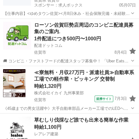
佐賀県 佐賀市
スポンサー：求人ボックス
05月07日
【仕事内容】<ゆめタウン佐賀><月8日休み・社会保険完備・未経験
OK>研修期間中も給与あり!サロン選びに不安がある方必見!働きやすく
正社員 / アルバイト・パート
ローソン佐賀巨勢店周辺のコンビニ配達員募
好条件のトータルビューティーサロン「TRU NAIL&EYE ゆめタウン佐
集のご案内.
賀店(トゥルーネイルアン...
1件配送につき500円〜1000円
配達ドットコム
佐賀市
8月4日
🚚 コンビニ・ファストフードの配達スタッフ募集中！ 「Uber Eats」
や「出前館」のように、配達専用アプリを使ってお仕事するスタイル
佐賀
佐賀市
配送
ローソン
≪寮無料・月収27万円・派遣社員≫自動車系
です。 オファー内容を見てから、受けるかどうかを自由に選べます！
工場での軽作業・ピッキング 交替制
✅ 業務内容...
時給1,320円
株式会社イカイ 九州事業部
7月3日
提携サイト
佐賀市
《45歳までの男女活躍中》大手自動車部品メーカー工場でのLEDヘッ
ドライトの組立作業【新しいスタートを応援します!★選べる特典”寮費
佐賀
佐賀市
その他
草むしり伐採など誰でも出来る簡単な作業
4か月無料or更新祝金16万円＆昇給あり★】 ＜お仕事内容＞ ≪自動車
時給1,100円
用ヘッドライト・テー...
レアレア建築