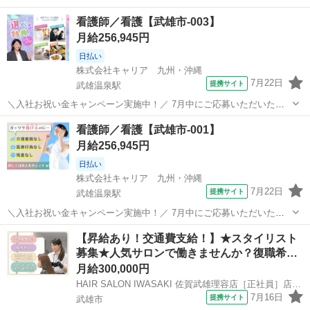
ある方は活かせます(^^)/ もちろん未経験の方もご相談ください♪ 20
佐賀
武雄市
高橋駅
工場
看護師／看護【武雄市-003】
代から40代までの当社スタッフ活躍中!! ★お友達紹介キャンペーン！
月給256,945円
電子マネーギフト30...
日払い
株式会社キャリア 九州・沖縄
7月22日
提携サイト
武雄温泉駅
＼入社お祝い金キャンペーン実施中！／ 7月中にご応募いただいた方
へ、入社お祝い金5万円を支給！ 詳細な条件や支給時期については、
佐賀
武雄市
武雄温泉駅
看護師
看護師／看護【武雄市-001】
担当よりお電話にてご案内いたします。 ーーーーー 病院・クリニッ
月給256,945円
ク・介護施設など、 さまざま...
日払い
株式会社キャリア 九州・沖縄
7月22日
提携サイト
武雄温泉駅
＼入社お祝い金キャンペーン実施中！／ 7月中にご応募いただいた方
へ、入社お祝い金5万円を支給！ 詳細な条件や支給時期については、
佐賀
武雄市
武雄温泉駅
看護師
【昇給あり！交通費支給！】★スタイリスト
担当よりお電話にてご案内いたします。 ーーーーー 病院・クリニッ
募集★人気サロンで働きませんか？復職希…
ク・介護施設など、 さまざま...
月給300,000円
HAIR SALON IWASAKI 佐賀武雄理容店［正社員］店長候補(株式会社ハクブン)
7月16日
提携サイト
武雄市