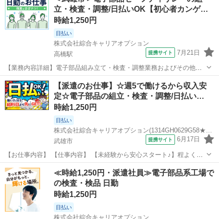
品組み立て・検査・調整業務およびその他付随業務 電子部品(セーフ
立・検査・調整/日払いOK【初心者カンゲ…
ティリレー) のラインオ...
時給1,250円
日払い
株式会社綜合キャリアオプション
7月21日
提携サイト
高橋駅
【業務内容詳細】電子部品組み立て・検査・調整業務およびその他付
随業務└電子部品(セーフティリレー) のラインオペレータ【取扱製品情
佐賀
武雄市
高橋駅
工場
【派遣のお仕事】☆週5で働けるから収入安
報】セーフティリレー 。＋お仕事探しはコンシェルスタッフにおまか
定☆電子部品の組立・検査・調整/日払い…
せ＋。 あなたのお仕事探し...
時給1,250円
日払い
株式会社綜合キャリアオプション(1314GH0629G58★16-N)
6月17日
提携サイト
武雄市
【お仕事内容】 【仕事内容】 【未経験から安心スタート♪】程よく残
業で収入にプラス♪少人数体制！ 《仕事内容》 【業務内容詳細】電子
佐賀
武雄市
工場
≪時給1,250円・派遣社員≫電子部品系工場で
部品組み立て・検査・調整業務およびその他付随業務└電子部品(セー
の検査・検品 日勤
フティリレー) のラインオ...
時給1,250円
日払い
株式会社綜合キャリアオプション