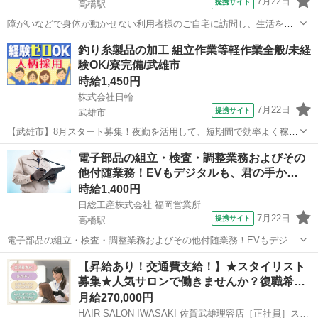
7月22日
提携サイト
高橋駅
障がいなどで身体が動かせない利用者様のご自宅に訪問し、生活を支
える重度訪問介護のお仕事です。 ※1対1で誠実に向き合える方を募集
佐賀
武雄市
高橋駅
介護
釣り糸製品の加工 組立作業等軽作業全般/未経
【仕事内容】 見守りや日常生活のお手伝いが中心ですが、利用者様の
験OK/寮完備/武雄市
生活を支える大切なポジション...
時給1,450円
株式会社日輪
7月22日
提携サイト
武雄市
【武雄市】8月スタート募集！夜勤を活用して、短期間で効率よく稼ご
う。家具家電付き寮完備で固定費も節約。8月から「爆速貯金」のチャ
佐賀
武雄市
仕分け
電子部品の組立・検査・調整業務およびその
ンスです。 釣り糸製品の加工 組立作業等軽作業全般のお仕事です！
他付随業務！EVもデジタルも、君の手か…
おすすめポイント： ■未経験...
時給1,400円
日総工産株式会社 福岡営業所
7月22日
提携サイト
高橋駅
電子部品の組立・検査・調整業務およびその他付随業務！EVもデジタ
ルも、君の手から。世界を動かす快感を武雄で今すぐ掴め！ Point1★
佐賀
武雄市
高橋駅
工場
【昇給あり！交通費支給！】★スタイリスト
佐賀県でお仕事！ Point2☆職場見学でミスマッチ皆無！納得してから
募集★人気サロンで働きませんか？復職希…
即決。 Point...
月給270,000円
HAIR SALON IWASAKI 佐賀武雄理容店［正社員］スタイリスト(株式会社ハクブン)