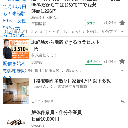
95％だから""はじめて""でも安…
事安心スタート★★ ...
時給1,226円
株式会社KIRINZ
7月24日
提携サイト
三間坂駅
【お仕事内容】 スマホに向かって、おしゃべりするだけ。 配信アプリ
（17LIVE／Pococha／IRIAM など）でライブ配信するお仕事です。
佐賀
武雄市
三間坂駅
イベントスタッフ
未経験から活躍できるセラピスト
——————————— 配信内容はぜんぶ自由
- 円
——————————— ・今日...
株式会社りらく
7月14日
提携サイト
武雄市
主婦(夫)の働くを応援！ [勤務日数]： 週3日~
10:00~16:00/10:00~15:00/10:00~17:00/13:00~18:00/15:00~23:00 月/
佐賀
武雄市
マッサージ
【格安物件多数✨】家賃4万円以下多数
火/水/木/金/土/日 などから選べます [...
【保証人ナシ】賃貸物件多数掲載！
Ad
ニフティ不動産
解体作業員・仕分作業員
日給10,000円
d-works