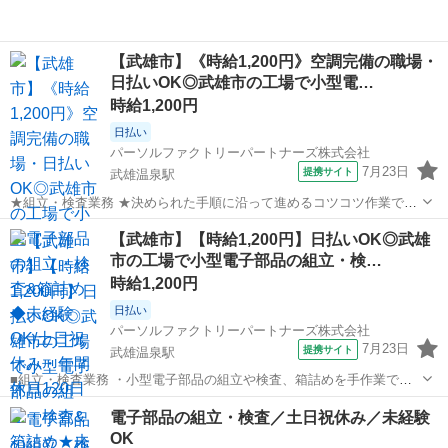
【武雄市】《時給1,200円》空調完備の職場・
日払いOK◎武雄市の工場で小型電…
時給1,200円
日払い
パーソルファクトリーパートナーズ株式会社
7月23日
提携サイト
武雄温泉駅
★組立・検査業務 ★決められた手順に沿って進めるコツコツ作業です
♪ ★小型電子部品の組立や検査、箱詰めを手作業で行います。 ★未経
佐賀
武雄市
武雄温泉駅
工場
【武雄市】【時給1,200円】日払いOK◎武雄
験の方も安心!教育期間があるので無理なくスタート可能です。 ※空調
市の工場で小型電子部品の組立・検…
完備で快適な職場環境です。 ...
時給1,200円
日払い
パーソルファクトリーパートナーズ株式会社
7月23日
提携サイト
武雄温泉駅
■組立・検査業務 ・小型電子部品の組立や検査、箱詰めを手作業で行
います。 ・決められた手順に沿って進めるコツコツ作業です♪ ・未経
佐賀
武雄市
武雄温泉駅
工場
電子部品の組立・検査／土日祝休み／未経験
験の方も安心!教育期間があるので無理なくスタートできます。 ※空調
OK
完備で快適な職場環境です。 ...