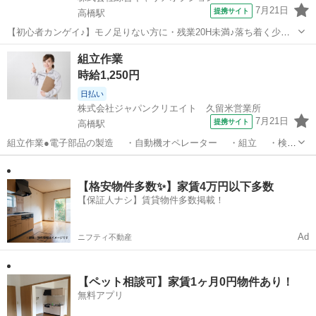
7月21日
提携サイト
高橋駅
【初心者カンゲイ♪】モノ足りない方に・残業20H未満♪落ち着く少人
数の職場！ 電子部品セーフティリレーの組立・検査・調整 【業務内容
佐賀
武雄市
高橋駅
その他
組立作業
詳細】 電子部品組み立て・検査・調整業務およびその他付随業務└電
時給1,250円
子部品(セーフティリレー...
日払い
株式会社ジャパンクリエイト 久留米営業所
7月21日
提携サイト
高橋駅
組立作業●電子部品の製造 ・自動機オペレーター ・組立 ・検査
・調整 ・その他付随する業務 ＜勤務先のご紹介＞ 創業時よりマ
佐賀
武雄市
高橋駅
工場
グネットリレーならびに 周辺機器の開発から生産までを行われていま
す。 環境に配慮した...
【格安物件多数✨】家賃4万円以下多数
【保証人ナシ】賃貸物件多数掲載！
Ad
ニフティ不動産
【ペット相談可】家賃1ヶ月0円物件あり！
無料アプリ