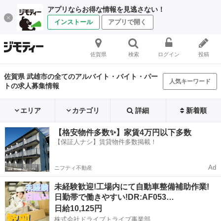
アプリならお得な情報を見逃さない！
インストール
アプリで開く
佐賀県
検索
ログイン
投稿
佐賀県 武雄市の全てのアルバイト・バイト・パー
人気キーワード
トの求人募集情報
エリア
カテゴリ
詳細
新着順
【格安物件多数✨】家賃4万円以下多数
【保証人ナシ】賃貸物件多数掲載！
Ad
ニフティ不動産
未経験歓迎!工場内にて自動車整備補助作業!
日勤帯で働きやすい!DR:AF053…
日給10,125円
株式会社ドライブトライブ事業部