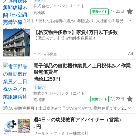
株式会社ジャパンクリエイト
7月23日
提携サイト
高橋駅
未経験の方在籍中！便利なお給料の週払い制度あり♪入社前の工場見学
が可能です◎／20代・30代・40代・50代在籍中 ＼株式会社ジャパンク
佐賀
武雄市
高橋駅
工場
【格安物件多数✨】家賃4万円以下多数
リエイトの強み／ 【製造・物流に特化した圧倒的な専門性】 ジャパン
【保証人ナシ】賃貸物件多数掲載！
クリエイトは、製造...
Ad
ニフティ不動産
電子部品の自動機作業員／土日祝休み／作業
服無償貸与
時給1,250円
日払い
株式会社ジャパンクリエイト
7月23日
提携サイト
高橋駅
週払い制度利用可！土日祝休みで予定が立てやすい勤務体系です／20
代・30代・40代・50代在籍中 ＼株式会社ジャパンクリエイトの強み／
佐賀
武雄市
高橋駅
工場
週4日～の幼児教育アドバイザー（営業）
【製造・物流に特化した圧倒的な専門性】 ジャパンクリエイトは、製
- 円
造・物流分野に特化し...
ワールド・ファミリー株式会社