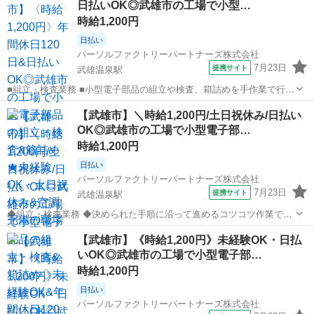
日払いOK◎武雄市の工場で小型…
せ＋。 あなたのお仕事探し...
時給1,200円
日払い
パーソルファクトリーパートナーズ株式会社
7月23日
提携サイト
武雄温泉駅
■組立・検査業務 ■小型電子部品の組立や検査、箱詰めを手作業で行い
ます。 ■決められた手順に沿って進めるコツコツ作業です♪ ■未経験の
佐賀
武雄市
武雄温泉駅
工場
【武雄市】＼時給1,200円/土日祝休み/日払い
方も安心!教育期間があるので無理なくスタートできます。 ※空調完備
OK◎武雄市の工場で小型電子部…
で快適な職場環境です。 ...
時給1,200円
日払い
パーソルファクトリーパートナーズ株式会社
7月23日
提携サイト
武雄温泉駅
◆組立・検査業務 ◆決められた手順に沿って進めるコツコツ作業です
♪ ◆小型電子部品の組立や検査、箱詰めを手作業で行います。 ◆未経
佐賀
武雄市
武雄温泉駅
工場
【武雄市】《時給1,200円》未経験OK・日払
験の方も安心!教育期間があるので無理なくスタート可能です。 ※空調
いOK◎武雄市の工場で小型電子部…
完備で快適な職場環境です。 ...
時給1,200円
日払い
パーソルファクトリーパートナーズ株式会社