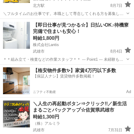
北方駅
8月7日
＼フルタイムのお仕事です。本職として専念してくれる方を募集しま
す。／ 工場内にて自動車整備補助・車検や点検スタッフ※付随する作
佐賀
武雄市
北方駅
その他
自動車
【即日仕事が見つかる☆】日払いOK♪待機寮
業あり 取扱商品・・・車製品 作業場所・・・工場内 年齢層 ・・・
完備で住まいも安心！
～35くらいまでの方...
時給1,800円
株式会社Lantis
武雄市
8月4日
＊＊組み立て・検査などの作業スタッフ＊＊ --- Point1 --- 未経験も就
業OK！ 工場未経験でもご安心ください！！ 先輩スタッフがイチから
佐賀
武雄市
工場
スタッフ
【格安物件多数✨】家賃4万円以下多数
丁寧にサポート！ 未経験からスタートした方も多数活躍しています
【保証人ナシ】賃貸物件多数掲載！
☆...
Ad
ニフティ不動産
＼人生の再起動ボタン⇒クリック!!／新生活
まるごとバックアップ☆佐賀県武雄市
時給1,300円
（株）アルミラ
武雄市
7月31日