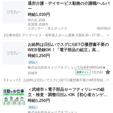
佐賀
武雄市
工場
通所介護・デイサービス勤務の介護職/ヘルパ
高時給1250円！ 【コメント】 製造のお仕事をお探しの方必見！ 「経
ー
験ないけど大丈夫か...
時給1,030円
杏の丘 武雄
佐賀県 武雄市
スポンサー：求人ボックス
08月06日
【仕事内容】デイサービス・有料老人ホーム業務 日勤8:30～17:30 遅
出10:00～19:00 業務の変更範囲:会社が定める全ての業務 雇用期間の
アルバイト・パート
お給料は日払いでスグにGET◎履歴書不要の
定めなし 転勤なし 【経験・資格】<応募要件> 無資格可 ～64歳(定年
WEB登録OK！「電子部品の組立」高…
年齢を上...
時給1,250円
日払い
株式会社綜合キャリアオプション/1314HF0805G69★15-N
7月25日
提携サイト
武雄市
【キャッチ】 お給料は日払いでスグにGET◎履歴書不要のWEB登録
OK！「電子部品の組立」高時給1250円！高橋周辺！20代～40代のス
佐賀
武雄市
工場
＜武雄市＞電子部品セーフティリレーの組
タッフが多数活躍中★ 【コメント】 弊社なら事前の職場見学が多数！
立・検査・調整/日払いOK【初心者カンゲ…
お仕事安心スタート★...
時給1,250円
日払い
株式会社綜合キャリアオプション