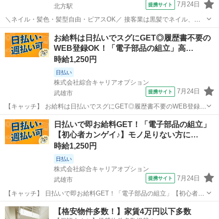
7月24日
提携サイト
北方駅
＼ネイル・髪色・髪型自由・ピアスOK／ 接客業は黒髪でネイル、ア
クセサリー禁止なお店が多いけど ジュエルカフェでは、すべてが自由
佐賀
武雄市
北方駅
アパレル
お給料は日払いでスグにGET◎履歴書不要の
です★ オシャレをしながらあなたらしく働けます！ ※常識の範囲内で
WEB登録OK！「電子部品の組立」高…
お願いします。 ★月10万以...
時給1,250円
日払い
株式会社綜合キャリアオプション
7月24日
提携サイト
武雄市
【キャッチ】 お給料は日払いでスグにGET◎履歴書不要のWEB登録
OK！「電子部品の組立」高時給1250円！高橋周辺！20代～40代のス
佐賀
武雄市
工場
日払いで即お給料GET！「電子部品の組立」
タッフが多数活躍中★ 【コメント】 製造のお仕事をお探しにおススメ
【初心者カンゲイ♪】モノ足りない方に…
♪ 「未経験でも出...
時給1,250円
日払い
株式会社綜合キャリアオプション
7月24日
提携サイト
武雄市
【キャッチ】 日払いで即お給料GET！「電子部品の組立」【初心者カ
ンゲイ♪】モノ足りない方に・残業20H未満♪落ち着く少人数の職場!高
佐賀
武雄市
工場
【格安物件多数！】家賃4万円以下多数
時給1250円！ 【コメント】 ＼大手人材派遣会社で働きませんか♪／