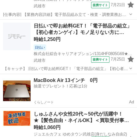
7月21日
提携サイト
武雄市
[仕事内容] 【業務内容詳細】電子部品組み立て・検査・調整業務およ
びその他付随業務└電子部品(セーフティリレー) のラインオペレータ
佐賀
武雄市
工場
日払いで即お給料GET！「電子部品の組立」
【取扱製品情報】セーフティリレー 。＋お仕事探しはコンシェルスタ
【初心者カンゲイ♪】モノ足りない方に…
ッフにおまかせ＋。 あな...
時給1,250円
日払い
株式会社綜合キャリアオプション/1314HF0805G69★15-N
7月25日
提携サイト
武雄市
【キャッチ】 日払いで即お給料GET！「電子部品の組立」【初心者カ
ンゲイ♪】モノ足りない方に・残業20H未満♪落ち着く少人数の職場！
佐賀
武雄市
工場
MacBook Air 13インチ 0円
高時給1250円！ 【コメント】 製造のお仕事をお探しの方必見！ 「経
抽選でプレゼント！応募は1分
験ないけど大丈夫か...
Ad
くらしノート
しゅふさんや女性20代～50代が活躍中！
★【髪色自由・ネイルOK】＜買取受付事…
時給1,060円
ジュエルカフェ ゆめタウン武雄店(身だしなみ自由2)