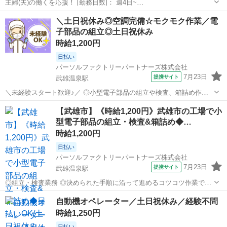
主婦(夫)の働くを応援！ [勤務日数]： 週4日~
10:00~17:00/10:00~16:00/10:00~15:00/09:30~14:00 [勤務地・最寄
佐賀
武雄市
営業
＼土日祝休み◎空調完備☆モクモク作業／電
駅]： 佐賀県武雄市 ※勤務エリア選択可 ワールド・ファ...
子部品の組立◎土日祝休み
時給1,200円
日払い
パーソルファクトリーパートナーズ株式会社
7月23日
提携サイト
武雄温泉駅
＼未経験スタート歓迎♪／ ◎小型電子部品の組立や検査、箱詰め作業
を手作業で行います！ ◎空調完備の快適な環境で、クリーンスーツを
佐賀
武雄市
武雄温泉駅
仕分け
【武雄市】《時給1,200円》武雄市の工場で小
着用してモクモク作業♪ ◎教育期間あり！じっくり2週間学べるので安
型電子部品の組立・検査&箱詰め◆…
心です☆ ◎土日祝休み＆年間休...
時給1,200円
日払い
パーソルファクトリーパートナーズ株式会社
7月23日
提携サイト
武雄温泉駅
◎組立・検査業務 ◎決められた手順に沿って進めるコツコツ作業です
♪ ◎小型電子部品の組立や検査、箱詰めを手作業で行います。 ◎未経
佐賀
武雄市
武雄温泉駅
工場
自動機オペレーター／土日祝休み／経験不問
験の方も安心!教育期間があるので無理なくスタート可能です。 ※空調
時給1,250円
完備で快適な職場環境です。 ...
日払い