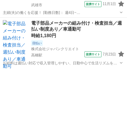
11月1日
提携サイト
武雄市
主婦(夫)の働くを応援！ [勤務日数]： 週4日~
10:00~17:00/10:00~16:00/10:00~15:00/09:30~14:00 [勤務地・最寄
佐賀
武雄市
営業
電子部品メーカーの組み付け・検査担当／週
駅]： 佐賀県武雄市 ※勤務エリア選択可 ワールド・ファ...
払い制度あり／車通勤可
時給1,180円
日払い
株式会社ジャパンクリエイト
7月23日
提携サイト
高橋駅
お給料は週払い対応で収入管理しやすい、日勤中心で生活リズムを整
えやすい職場です／20代・30代・40代・50代在籍中 ＼株式会社ジャパ
佐賀
武雄市
高橋駅
工場
ンクリエイトの強み／ 【製造・物流に特化した圧倒的な専門性】 ジャ
パンクリエイトは、製...