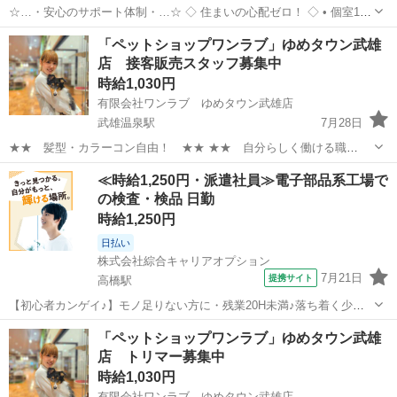
☆…・安心のサポート体制・…☆ ◇ 住まいの心配ゼロ！ ◇ • 個室1R
完全無料！ • 即日入寮OK！など ◇ 所持金ゼロでもスタートできる！
佐賀
武雄市
工場
完全無料
「ペットショップワンラブ」ゆめタウン武雄
◇ • 食費・生活費のサポート • 移動費用...
店 接客販売スタッフ募集中
時給1,030円
有限会社ワンラブ ゆめタウン武雄店
武雄温泉駅
7月28日
★★ 髪型・カラーコン自由！ ★★ ★★ 自分らしく働ける職
場！ ★★ 安定した会社で、 可愛い動物たちと触れ合いながら ワー
佐賀
武雄市
武雄温泉駅
その他
スタッフ
≪時給1,250円・派遣社員≫電子部品系工場で
クライフバランスを取りやすい仕事しませんか？ ★WワークOK！【同
の検査・検品 日勤
業他社不可】 ...
時給1,250円
日払い
株式会社綜合キャリアオプション
7月21日
提携サイト
高橋駅
【初心者カンゲイ♪】モノ足りない方に・残業20H未満♪落ち着く少人
数の職場！ 電子部品セーフティリレーの組立・検査・調整 【業務内容
佐賀
武雄市
高橋駅
その他
「ペットショップワンラブ」ゆめタウン武雄
詳細】 電子部品組み立て・検査・調整業務およびその他付随業務└電
店 トリマー募集中
子部品(セーフティリレー...
時給1,030円
有限会社ワンラブ ゆめタウン武雄店