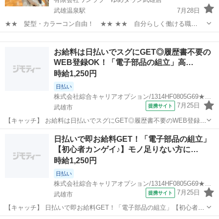
武雄温泉駅
7月28日
★★ 髪型・カラーコン自由！ ★★ ★★ 自分らしく働ける職
場！ ★★ 安定した会社で、 可愛い動物たちと触れ合いながら ワー
佐賀
武雄市
武雄温泉駅
その他
ゆめタウン
クライフバランスを取りやすい仕事しませんか？ ★WワークOK！【同
お給料は日払いでスグにGET◎履歴書不要の
業他社不可】 ...
WEB登録OK！「電子部品の組立」高…
時給1,250円
日払い
株式会社綜合キャリアオプション/1314HF0805G69★15-N
7月25日
提携サイト
武雄市
【キャッチ】 お給料は日払いでスグにGET◎履歴書不要のWEB登録
OK！「電子部品の組立」高時給1250円！高橋周辺！20代～40代のス
佐賀
武雄市
工場
日払いで即お給料GET！「電子部品の組立」
タッフが多数活躍中★ 【コメント】 弊社なら事前の職場見学が多数！
【初心者カンゲイ♪】モノ足りない方に…
お仕事安心スタート★...
時給1,250円
日払い
株式会社綜合キャリアオプション/1314HF0805G69★15-N
7月25日
提携サイト
武雄市
【キャッチ】 日払いで即お給料GET！「電子部品の組立」【初心者カ
ンゲイ♪】モノ足りない方に・残業20H未満♪落ち着く少人数の職場！