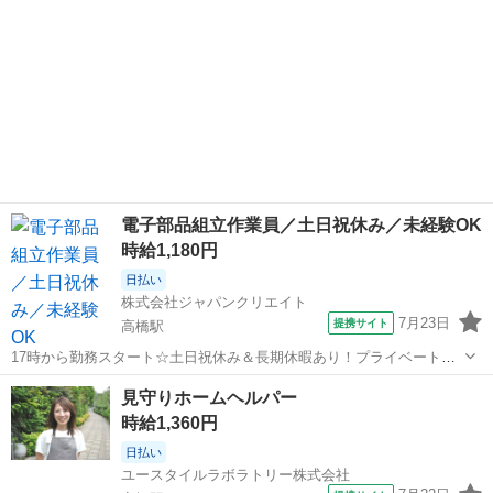
電子部品組立作業員／土日祝休み／未経験OK
時給1,180円
日払い
株式会社ジャパンクリエイト
7月23日
提携サイト
高橋駅
17時から勤務スタート☆土日祝休み＆長期休暇あり！プライベートも
充実できる職場です◎／20代・30代・40代・50代在籍中 ＼株式会社ジ
佐賀
武雄市
高橋駅
工場
見守りホームヘルパー
ャパンクリエイトの強み／ 【製造・物流に特化した圧倒的な専門性】
時給1,360円
ジャパンクリエイト...
日払い
ユースタイルラボラトリー株式会社