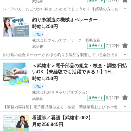
提携サイト
武雄市
シニアの方、おこづかい稼ぎにいかがでしょうか？ 未経験の方にも丁
寧に教えます。 短時間勤務もOK。 一緒にお店を作っていってくれる
佐賀
武雄市
コンビニ
釣り糸製造の機械オペレーター
スタッフを大募集！ まずは「いらっしゃいませ」や「ありがとうござ
時給1,250円
いました」 などの元気なあい...
日払い
株式会社ウィルオブ・ワーク 長崎支店
7月22日
提携サイト
武雄市
釣り具の総合メーカーで 釣糸や釣り糸製品を製造している会社です。
機械オペレーターとして、 釣糸の製造する機械の操作をお任せしま
佐賀
武雄市
その他
＜武雄市＞電子部品の組立・検査・調整/日払
す。 ・釣糸の原料を機械へ投入(10キロ程度) ・巻取り中のボビンや巻
いOK【未経験でも活躍できる！】1H…
き終わった糸の切替え ...
時給1,250円
日払い
株式会社綜合キャリアオプション
6月17日
提携サイト
高橋駅
【業務内容詳細】電子部品組み立て・検査・調整業務およびその他付
随業務└電子部品(セーフティリレー) のラインオペレータ【取扱製品情
佐賀
武雄市
高橋駅
工場
看護師／看護【武雄市-002】
報】セーフティリレー 。＋お仕事探しはコンシェルスタッフにおまか
月給256,945円
せ＋。 あなたのお仕事探し...