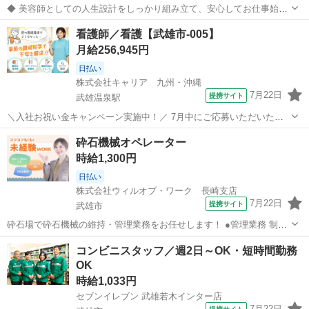
◆ 美容師としての人生設計をしっかり組み立て、安心してお仕事始め
ませんか？ ◆ 美容師として定年の75歳まで安心して働ける環境を整
佐賀
武雄市
美容師
看護師／看護【武雄市-005】
え、技術だけではなく、マネジメント業務なども幅広く学べます。 美
月給256,945円
容師としての人生設計をしっ...
日払い
株式会社キャリア 九州・沖縄
7月22日
提携サイト
武雄温泉駅
＼入社お祝い金キャンペーン実施中！／ 7月中にご応募いただいた方
へ、入社お祝い金5万円を支給！ 詳細な条件や支給時期については、
佐賀
武雄市
武雄温泉駅
看護師
砕石機械オペレーター
担当よりお電話にてご案内いたします。 ーーーーー 病院・クリニッ
時給1,300円
ク・介護施設など、 さまざま...
日払い
株式会社ウィルオブ・ワーク 長崎支店
7月22日
提携サイト
武雄市
砕石場で砕石機械の維持・管理業務をお任せします！ ●管理業務 制御
室(エアコン完備)内で、モニターで機械の動きを監視し、 ボタン操作
佐賀
武雄市
その他
コンビニスタッフ／週2日～OK・短時間勤務
でプラントをコントロールする業務 ●メンテナンス業務 現場内で稼働
OK
中の異音・振動の確認や...
時給1,033円
セブンイレブン 武雄若木インター店
7月22日