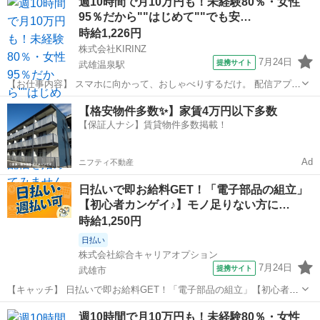
週10時間で月10万円も！未経験80％・女性
タッフが多数活躍中★ 【コメント】 製造のお仕事をお探しにおススメ
95％だから""はじめて""でも安…
♪ 「未経験でも出...
時給1,226円
株式会社KIRINZ
7月24日
提携サイト
武雄温泉駅
【お仕事内容】 スマホに向かって、おしゃべりするだけ。 配信アプリ
（17LIVE／Pococha／IRIAM など）でライブ配信するお仕事です。
佐賀
武雄市
武雄温泉駅
イベントスタッフ
【格安物件多数✨】家賃4万円以下多数
——————————— 配信内容はぜんぶ自由
【保証人ナシ】賃貸物件多数掲載！
——————————— ・今日...
Ad
ニフティ不動産
日払いで即お給料GET！「電子部品の組立」
【初心者カンゲイ♪】モノ足りない方に…
時給1,250円
日払い
株式会社綜合キャリアオプション
7月24日
提携サイト
武雄市
【キャッチ】 日払いで即お給料GET！「電子部品の組立」【初心者カ
ンゲイ♪】モノ足りない方に・残業20H未満♪落ち着く少人数の職場！
佐賀
武雄市
工場
週10時間で月10万円も！未経験80％・女性
高時給1250円！ 【コメント】 弊社なら事前の職場見学が多数！お仕