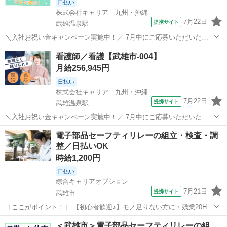
日払い
株式会社キャリア 九州・沖縄
7月22日
提携サイト
武雄温泉駅
＼入社お祝い金キャンペーン実施中！／ 7月中にご応募いただいた方
へ、入社お祝い金5万円を支給！ 詳細な条件や支給時期については、
佐賀
武雄市
武雄温泉駅
看護師
看護師／看護【武雄市-004】
担当よりお電話にてご案内いたします。 ーーーーー 病院・クリニッ
月給256,945円
ク・介護施設など、 さまざま...
日払い
株式会社キャリア 九州・沖縄
7月22日
提携サイト
武雄温泉駅
＼入社お祝い金キャンペーン実施中！／ 7月中にご応募いただいた方
へ、入社お祝い金5万円を支給！ 詳細な条件や支給時期については、
佐賀
武雄市
武雄温泉駅
看護師
電子部品セーフティリレーの組立・検査・調
担当よりお電話にてご案内いたします。 ーーーーー 病院・クリニッ
整／日払いOK
ク・介護施設など、 さまざま...
時給1,200円
日払い
綜合キャリアオプション
7月21日
提携サイト
武雄市
［ここがポイント！］ 【初心者歓迎♪】モノ足りない方に・残業20H未
満♪落ち着く少人数の職場！ ［お仕事内容］ 【業務内容詳細】電子部
佐賀
武雄市
工場
＜武雄市＞電子部品セーフティリレーの組