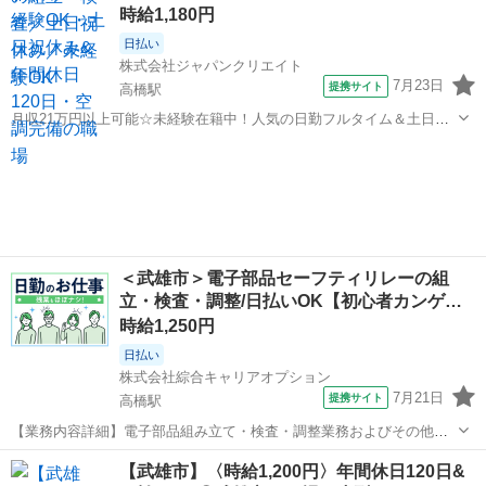
時給1,180円
日払い
株式会社ジャパンクリエイト
7月23日
提携サイト
高橋駅
月収21万円以上可能☆未経験在籍中！人気の日勤フルタイム＆土日祝
休み◎入社前の工場見学OK♪／20代・30代・40代・50代在籍中 ＼株式
佐賀
武雄市
高橋駅
工場
会社ジャパンクリエイトの強み／ 【製造・物流に特化した圧倒的な専
門性】 ジャパンク...
＜武雄市＞電子部品セーフティリレーの組
立・検査・調整/日払いOK【初心者カンゲ…
時給1,250円
日払い
株式会社綜合キャリアオプション
7月21日
提携サイト
高橋駅
【業務内容詳細】電子部品組み立て・検査・調整業務およびその他付
随業務└電子部品(セーフティリレー) のラインオペレータ【取扱製品情
佐賀
武雄市
高橋駅
工場
【武雄市】〈時給1,200円〉年間休日120日&
報】セーフティリレー 。＋お仕事探しはコンシェルスタッフにおまか