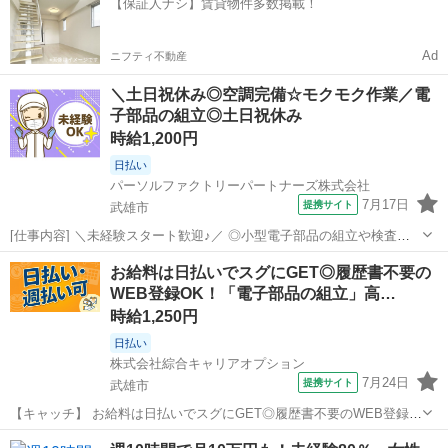
【保証人ナシ】賃貸物件多数掲載！
「新しい職場は不...
Ad
ニフティ不動産
＼土日祝休み◎空調完備☆モクモク作業／電
子部品の組立◎土日祝休み
時給1,200円
日払い
パーソルファクトリーパートナーズ株式会社
7月17日
提携サイト
武雄市
[仕事内容] ＼未経験スタート歓迎♪／ ◎小型電子部品の組立や検査、
箱詰め作業を手作業で行います！ ◎空調完備の快適な環境で、クリー
佐賀
武雄市
工場
お給料は日払いでスグにGET◎履歴書不要の
ンスーツを着用してモクモク作業♪ ◎教育期間あり！じっくり2週間学
WEB登録OK！「電子部品の組立」高…
べるので安心です☆ ◎土日...
時給1,250円
日払い
株式会社綜合キャリアオプション
7月24日
提携サイト
武雄市
【キャッチ】 お給料は日払いでスグにGET◎履歴書不要のWEB登録
OK！「電子部品の組立」高時給1250円！高橋周辺！20代～40代のス
佐賀
武雄市
工場