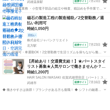
7月23日
提携サイト
武雄温泉駅
・組立・検査業務 ・小型電子部品の組立や検査、箱詰めを手作業で行
います。 ・決められた手順に沿って進めるコツコツ作業です♪ ・未経
佐賀
武雄市
武雄温泉駅
工場
磁石の製造工程の製造補助／2交替勤務／週
験の方も安心!教育期間があるので無理なくスタートできます。 ※空調
払い利用可
完備で快適な職場環境です。 ...
時給1,050円
日払い
株式会社ジャパンクリエイト
7月23日
提携サイト
北方駅
週払い利用可・車通勤OK！2交替勤務で生活リズムを保ちながら働け
る職場です／20代・30代・40代・50代在籍中 ＼株式会社ジャパンクリ
佐賀
武雄市
北方駅
工場
【昇給あり！交通費支給！】★パートスタイ
エイトの強み／ 【製造・物流に特化した圧倒的な専門性】 ジャパンク
リスト募集★人気サロンで働きませんか？…
リエイトは、製造・...
時給1,200円
HAIR SALON IWASAKI 佐賀武雄理容店［パート］スタイリスト(株式会社ハクブン)
7月16日
提携サイト
武雄市
◆ 働きやすさは抜群！ブランクがある方も復職！ ◆ シフトの融通が
利くため、自分のライフスタイルに合わせて働けます◎ブランクのあ
佐賀
武雄市
美容師
る方も分かりやすいレッスンで技術に自身をつけてから安心してデビ
ューできます 働きやすさは抜群...