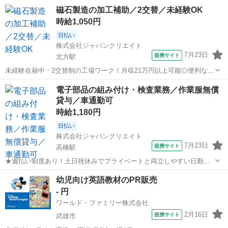
磁石製造の加工補助／2交替／未経験OK
時給1,050円
日払い
株式会社ジャパンクリエイト
7月23日
提携サイト
北方駅
未経験在籍中・2交替制の工場ワーク！月収21万円以上可能◎便利なお
給料の週払いシステムあり／20代・30代・40代・50代在籍中 ＼株式会
佐賀
武雄市
北方駅
工場
電子部品の組み付け・検査業務／作業服無償
社ジャパンクリエイトの強み／ 【製造・物流に特化した圧倒的な専門
貸与／車通勤可
性】 ジャパンクリ...
時給1,180円
日払い
株式会社ジャパンクリエイト
7月23日
提携サイト
高橋駅
★週払い制度あり！土日祝休みでプライベートと両立しやすい日勤中
心の職場／20代・30代・40代・50代在籍中 ＼株式会社ジャパンクリエ
佐賀
武雄市
高橋駅
工場
幼児向け英語教材のPR販売
イトの強み／ 【製造・物流に特化した圧倒的な専門性】 ジャパンクリ
- 円
エイトは、製造・物流...
ワールド・ファミリー株式会社
2月16日
提携サイト
武雄市