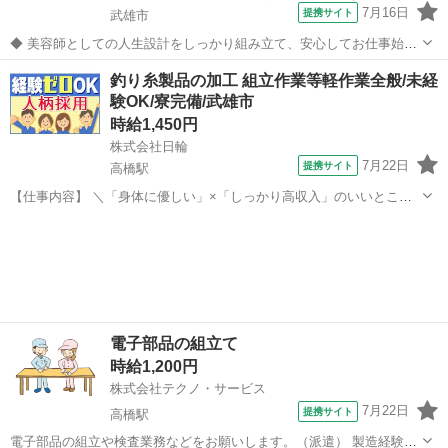
7月16日
提携サイト
武雄市
◆ 美容師としての人生設計をしっかり組み立て、安心してお仕事始め
ませんか？ ◆ 美容師として定年の75歳まで安心して働ける環境を整
佐賀
武雄市
美容師
釣り糸製品の加工 組立作業等軽作業全般/未経
え、技術だけではなく、マネジメント業務なども幅広く学べます。 美
験OK/寮完備/武雄市
容師としての人生設計をしっ...
時給1,450円
株式会社日輪
7月22日
提携サイト
高橋駅
【仕事内容】 ＼「身体に優しい」×「しっかり高収入」のいいとこ取
り！8月から賢く働きませんか？／ 武雄市の大手工場にて、レジャー
佐賀
武雄市
高橋駅
仕分け
用品「釣り糸」の製造（加工・組立・検査）をお任せします。 「工場
は体力的にキツそう…」というイメ...
電子部品の組立て
時給1,200円
株式会社テクノ・サービス
7月22日
提携サイト
高橋駅
電子部品の組立や検査業務などをお願いします。（派遣） 製造経験の