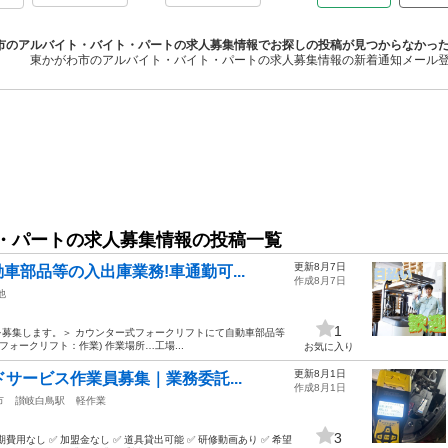
市のアルバイト・バイト・パートの求人募集情報でお探しの投稿が見つからなかっ
東かがわ市のアルバイト・バイト・パートの求人募集情報の新着通知メール
・パートの求人募集情報の投稿一覧
更新8月7日
部品等の入出庫業務!車通勤可...
作成8月7日
他
1
募集します。＞ カウンター式フォークリフトにて自動車部品等
フォークリフト：作業) 作業場所…工場...
お気に入り
更新8月1日
サービス作業員募集｜業務委託...
作成8月1日
市
讃岐白鳥駅
軽作業
3
用なし ✅ 加盟金なし ✅ 道具貸出可能 ✅ 研修動画あり ✅ 希望