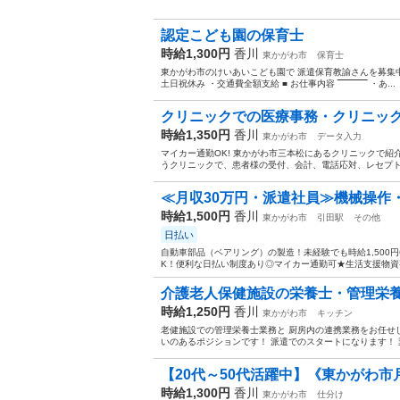
認定こども園の保育士
時給1,300円
香川
東かがわ市
保育士
東かがわ市のけいあいこども園で 派遣保育教諭さんを募集中です(^^)
土日祝休み ・交通費全額支給 ■ お仕事内容 ‾‾‾‾‾‾‾‾‾‾‾ ・あ...
クリニックでの医療事務・クリニッ
時給1,350円
香川
東かがわ市
データ入力
マイカー通勤OK! 東かがわ市三本松にあるクリニックで紹
うクリニックで、患者様の受付、会計、電話応対、レセプトな
≪月収30万円・派遣社員≫機械操作
時給1,500円
香川
東かがわ市
引田駅
その他
日払い
自動車部品（ベアリング）の製造！未経験でも時給1,500
K！便利な日払い制度あり◎マイカー通勤可★生活支援物資事
介護老人保健施設の栄養士・管理栄
時給1,250円
香川
東かがわ市
キッチン
老健施設での管理栄養士業務と 厨房内の連携業務をお任せしま
いのあるポジションです！ 派遣でのスタートになります！ 業
【20代～50代活躍中】《東かがわ市月
時給1,300円
香川
東かがわ市
仕分け