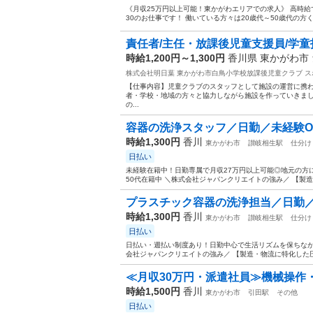
《月収25万円以上可能！東かがわエリアでの求人》 高時給で
30のお仕事です！ 働いている方々は20歳代～50歳代の方く
責任者/主任・放課後児童支援員/学童
時給1,200円～1,300円
香川県 東かがわ市
株式会社明日葉 東かがわ市白鳥小学校放課後児童クラブ
ス
【仕事内容】児童クラブのスタッフとして施設の運営に携わ
者・学校・地域の方々と協力しながら施設を作っていきまし
の...
容器の洗浄スタッフ／日勤／未経験O
時給1,300円
香川
東かがわ市
讃岐相生駅
仕分け
日払い
未経験在籍中！日勤専属で月収27万円以上可能◎地元の方に
50代在籍中 ＼株式会社ジャパンクリエイトの強み／ 【製造
プラスチック容器の洗浄担当／日勤
時給1,300円
香川
東かがわ市
讃岐相生駅
仕分け
日払い
日払い・週払い制度あり！日勤中心で生活リズムを保ちながら
会社ジャパンクリエイトの強み／ 【製造・物流に特化した圧
≪月収30万円・派遣社員≫機械操作
時給1,500円
香川
東かがわ市
引田駅
その他
日払い