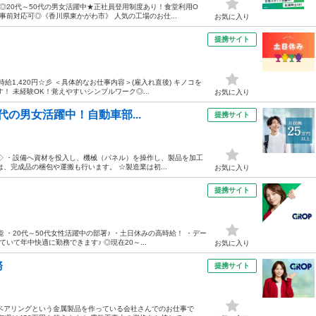
円◎20代～50代の男女活躍中★正社員登用制度あり！食堂利用O
前対応可◎《香川県東かがわ市》 人気の工場のお仕...
お気に入り
提携サイト
給1,420円☆彡 ＜具体的なお仕事内容＞(雇入れ直後) キノコを
 未経験OK！覚えやすいシンプルワーク◎...
お気に入り
代の男女活躍中！自動車部...
提携サイト
◇ ・設備へ資材を投入し、機械（パネル）を操作し、製品を加工
、完成品の梱包や運搬も行います。 ☆製造業は初...
お気に入り
提携サイト
・20代～50代女性活躍中の部署♪ ・土日休みの高時給！ ・デー
いて年中快適に勤務できます♪ ◎現在20～...
お気に入り
務
提携サイト
ベアリングという金属製品を作っている会社さんでのお仕事で