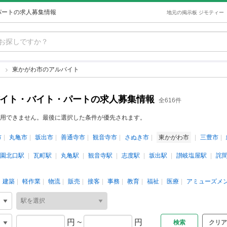
パートの求人募集情報
地元の掲示板 ジモティー
ト
東かがわ市のアルバイト
バイト・バイト・パートの求人募集情報
全616件
用できません。最後に選択した条件が優先されます。
市
丸亀市
坂出市
善通寺市
観音寺市
さぬき市
東かがわ市
三豊市
園北口駅
瓦町駅
丸亀駅
観音寺駅
志度駅
坂出駅
讃岐塩屋駅
詫
建築
軽作業
物流
販売
接客
事務
教育
福祉
医療
アミューズメ
円
~
円
クリア