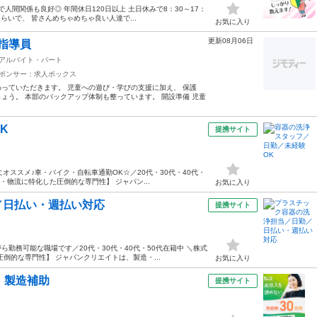
人間関係も良好◎ 年間休日120日以上 土日休みで8：30～17：
らいで、 皆さんめちゃめちゃ良い人達で...
お気に入り
更新08月06日
指導員
アルバイト・パート
ポンサー：求人ボックス
っていただきます。 児童への遊び・学びの支援に加え、 保護
ょう。 本部のバックアップ体制も整っています。 開設準備 児童
K
提携サイト
オススメ♪車・バイク・自転車通勤OK☆／20代・30代・40代・
・物流に特化した圧倒的な専門性】 ジャパン...
お気に入り
／日払い・週払い対応
提携サイト
勤務可能な職場です／20代・30代・40代・50代在籍中 ＼株式
倒的な専門性】 ジャパンクリエイトは、製造・...
お気に入り
・製造補助
提携サイト