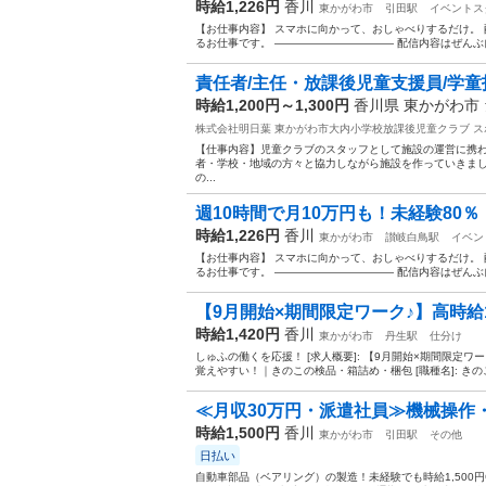
時給1,226円
香川
東かがわ市
引田駅
イベントス
【お仕事内容】 スマホに向かって、おしゃべりするだけ。 配信ア
るお仕事です。 ——————————— 配信内容はぜんぶ自
責任者/主任・放課後児童支援員/学童
時給1,200円～1,300円
香川県 東かがわ市
株式会社明日葉 東かがわ市大内小学校放課後児童クラブ
ス
【仕事内容】児童クラブのスタッフとして施設の運営に携わ
者・学校・地域の方々と協力しながら施設を作っていきまし
の...
週10時間で月10万円も！未経験80％・
時給1,226円
香川
東かがわ市
讃岐白鳥駅
イベン
【お仕事内容】 スマホに向かって、おしゃべりするだけ。 配信ア
るお仕事です。 ——————————— 配信内容はぜんぶ自
【9月開始×期間限定ワーク♪】高時給14
時給1,420円
香川
東かがわ市
丹生駅
仕分け
しゅふの働くを応援！ [求人概要]: 【9月開始×期間限定ワ
覚えやすい！｜きのこの検品・箱詰め・梱包 [職種名]: きのこ
≪月収30万円・派遣社員≫機械操作
時給1,500円
香川
東かがわ市
引田駅
その他
日払い
自動車部品（ベアリング）の製造！未経験でも時給1,500