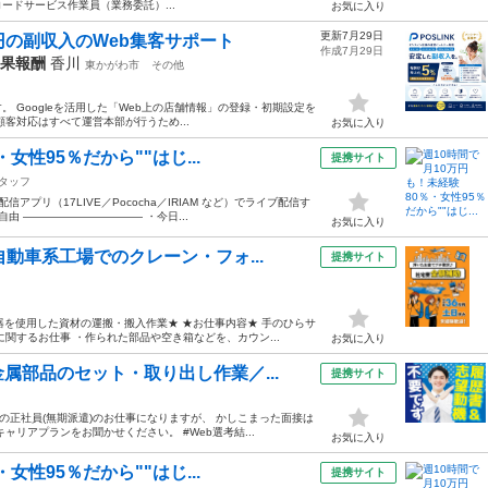
ロードサービス作業員（業務委託）...
お気に入り
更新7月29日
円の副収入のWeb集客サポート
作成7月29日
成果報酬
香川
東かがわ市
その他
。 Googleを活用した「Web上の店舗情報」の登録・初期設定を
客対応はすべて運営本部が行うため...
お気に入り
女性95％だから""はじ...
提携サイト
タッフ
プリ（17LIVE／Pococha／IRIAM など）でライブ配信す
由 ——————————— ・今日...
お気に入り
動車系工場でのクレーン・フォ...
提携サイト
器を使用した資材の運搬・搬入作業★ ★お仕事内容★ 手のひらサ
関するお仕事 ・作られた部品や空き箱などを、カウン...
お気に入り
属部品のセット・取り出し作業／...
提携サイト
の正社員(無期派遣)のお仕事になりますが、 かしこまった面接は
リアプランをお聞かせください。 #Web選考結...
お気に入り
女性95％だから""はじ...
提携サイト