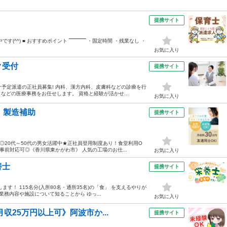
提携サイト
 ■ おすすめポイント ‾‾‾‾‾‾‾‾‾‾‾ ・固定時間 ・残業なし ・
お気に入り
ク受付
提携サイト
介予定派遣の正社員募集! 内科、漢方内科、皮膚科などの診療を行
どの医療事務をお任せします。 資格と経験が活かせ...
お気に入り
・製造補助
提携サイト
円◎20代～50代の男女活躍中★正社員登用制度あり！食堂利用O
前対応可◎《香川県東かがわ市》 人気の工場のお仕...
お気に入り
養士
提携サイト
す！ 115名分(入所80名・通所35名)の「食」 を支えるやりが
務内容や施設について知ることから ゆっ...
お気に入り
収25万円以上可》阿波市か...
提携サイト