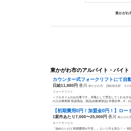
東かがわ
東かがわ市のアルバイト・バイト
カウンター式フォークリフトにて自動車
日給11,880円
香川
東かがわ市
讃岐相生駅
その
フォークリフト
＜フルタイムのお仕事です。本職として専念してくれる方を
の入出庫業務 取扱商品…部品(自動車部品) 作業比率…8：2(
【初期費用0円！加盟金0円！】ロード
1案件あたり7,000〜25,000円
香川
東かがわ
ロードサービス
「始めたいけど初期費用が不安…」という方も安心！ ✅ 初期費