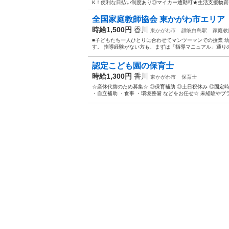
K！便利な日払い制度あり◎マイカー通勤可★生活支援物資事
全国家庭教師協会 東かがわ市エリア
時給1,500円
香川
東かがわ市
讃岐白鳥駅
家庭教
■子どもたち一人ひとりに合わせてマンツーマンでの授業 
す。 指導経験がない方も、まずは「指導マニュアル」通りのス
認定こども園の保育士
時給1,300円
香川
東かがわ市
保育士
☆産休代替のため募集☆ ◎保育補助 ◎土日祝休み ◎固定時間 ◎書
・自立補助 ・食事 ・環境整備 などをお任せ☆ 未経験やブラ