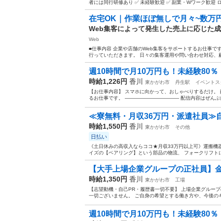
者には同行研修あり ✅ 未経験歓迎 ✅ 副業・Wワーク歓迎 
在宅OK｜作業ほぼ無しで月々~数万
Web集客によって発生した売上に応じた
Web
■仕事内容 企業や店舗のWeb集客をサポートするお仕事です
行っていただきます。 日々の集客運用や問い合わせ対応、顧
週10時間で月10万円も！未経験80％・
時給1,226円
香川
東かがわ市
丹生駅
イベントス
【お仕事内容】 スマホに向かって、おしゃべりするだけ。 配信ア
るお仕事です。 ——————————— 配信内容はぜんぶ自
≪寮無料・月収36万円・派遣社員≫自
時給1,550円
香川
東かがわ市
その他
日払い
《土日休みの高収入ならココ★月収33万円以上可》運搬機
イズの【ベアリング】という部品の物流、 フォークリフトに
【大手上場企業グループの正社員】金
時給1,350円
香川
東かがわ市
工場
【志望動機・自己PR・履歴書一切不要】 上場企業グループ
一切ございません。 ご自身の希望とする働き方や、今後のキャ
週10時間で月10万円も！未経験80％・