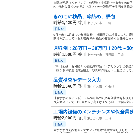
自動車部品（ベアリング）の製造！未経験でも時給1,500
K！便利な日払い制度あり◎マイカー通勤可★生活支援物資事
きのこの検品、箱詰め、梱包
時給1,420円
香川
東かがわ市
工場
日払い
9月～来年1月までの短期業務！ 期間限定の増員につき、高時
栽培＆加工している工場内での 検品や箱詰めをお任せします！
月収例：28万円～30万円！20代～50
時給1,500円
香川
東かがわ市
引田駅
工場
日払い
『即日面接』も可能！ ◇自動車部品（ベアリング）の製造
・抜き取り検査（測定検査）や資材の補充 ・工程によっては
品質検査やデータ入力
時給1,340円
香川
東かがわ市
仕分け
日払い
【おすすめポイント】 ・時短可能のため希望就業を相談可能 
タ入力メインで、PCスキルが高くなくても◎ ・空調が効いて
工場内設備のメンテナンスや保全業
時給2,000円
香川
東かがわ市
工場
日払い
東かがわ市で設備メンテナンスのお仕事が登場しました！ 