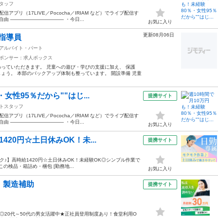
タッフ
プリ（17LIVE／Pococha／IRIAM など）でライブ配信す
由 ——————————— ・今日...
お気に入り
更新08月06日
指導員
アルバイト・パート
ポンサー：求人ボックス
っていただきます。 児童への遊び・学びの支援に加え、 保護
ょう。 本部のバックアップ体制も整っています。 開設準備 児童
女性95％だから""はじ...
提携サイト
トスタッフ
プリ（17LIVE／Pococha／IRIAM など）でライブ配信す
由 ——————————— ・今日...
お気に入り
20円☆土日休みOK！未...
提携サイト
ーク♪】高時給1420円☆土日休みOK！未経験OK◎シンプル作業で
の検品・箱詰め・梱包 [勤務地...
お気に入り
・製造補助
提携サイト
円◎20代～50代の男女活躍中★正社員登用制度あり！食堂利用O