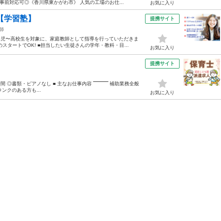
前対応可◎《香川県東かがわ市》 人気の工場のお仕...
お気に入り
【学習塾】
提携サイト
師
幼児〜高校生を対象に、家庭教師として指導を行っていただきま
タートでOK! ■担当したい生徒さんの学年・教科・目...
お気に入り
提携サイト
類・ピアノなし ■ 主なお仕事内容 ‾‾‾‾‾‾‾‾‾‾ 補助業務全般
ンクのある方も...
お気に入り