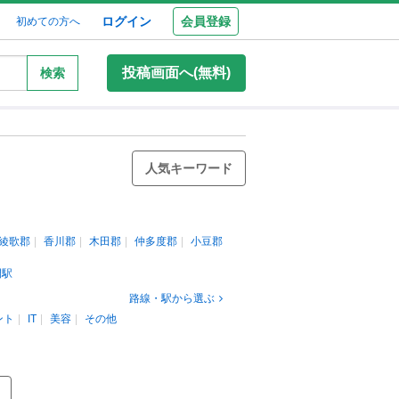
ログイン
会員登録
初めての方へ
投稿画面へ(無料)
検索
人気キーワード
綾歌郡
香川郡
木田郡
仲多度郡
小豆郡
間駅
路線・駅から選ぶ
ント
IT
美容
その他