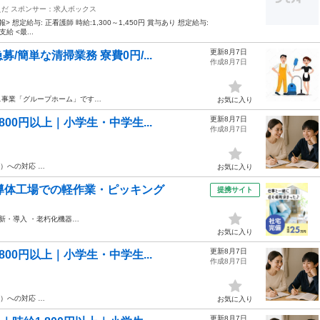
えだ
スポンサー：求人ボックス
 想定給与: 正看護師 時給:1,300～1,450円 賞与あり 想定給与:
給 <最...
更新8月7日
簡単な清掃業務 寮費0円/...
作成8月7日
ス事業「グループホーム」です…
お気に入り
更新8月7日
00円以上｜小学生・中学生...
作成8月7日
D）への対応 …
お気に入り
導体工場での軽作業・ピッキング
提携サイト
新・導入 ・老朽化機器…
お気に入り
更新8月7日
00円以上｜小学生・中学生...
作成8月7日
D）への対応 …
お気に入り
更新8月7日