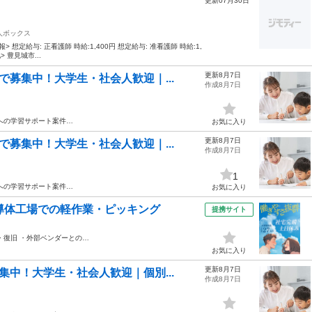
更新07月30日
人ボックス
 想定給与: 正看護師 時給:1,400円 想定給与: 准看護師 時給:1,
> 豊見城市...
更新8月7日
募集中！大学生・社会人歓迎｜...
作成8月7日
への学習サポート案件…
お気に入り
更新8月7日
募集中！大学生・社会人歓迎｜...
作成8月7日
1
への学習サポート案件…
お気に入り
導体工場での軽作業・ピッキング
提携サイト
・復旧 ・外部ベンダーとの…
お気に入り
更新8月7日
中！大学生・社会人歓迎｜個別...
作成8月7日