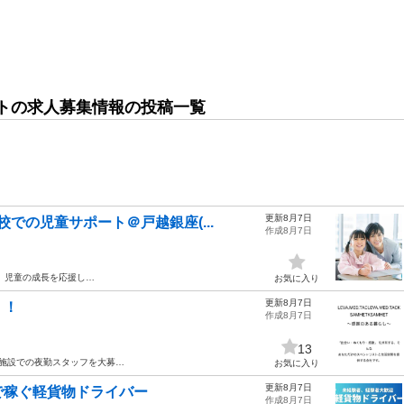
トの求人募集情報の投稿一覧
更新8月7日
での児童サポート＠戸越銀座(...
作成8月7日
、児童の成長を応援し…
お気に入り
更新8月7日
！！
作成8月7日
13
施設での夜勤スタッフを大募…
お気に入り
更新8月7日
で稼ぐ軽貨物ドライバー
作成8月7日