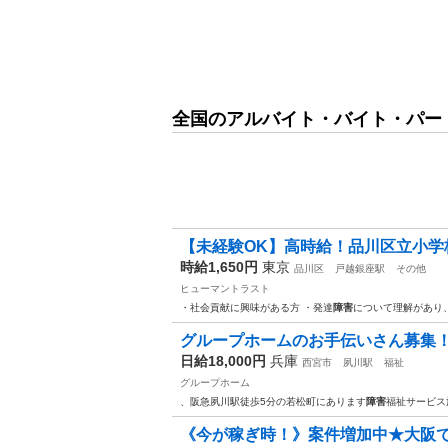
全国のアルバイト・バイト・パー
【未経験OK】高時給！品川区立小学校
時給1,650円
東京
品川区
戸越銀座駅
その他
ヒューマントラスト
・社会貢献に興味がある方 ・発達
障害
について理解があり
グループホームのお手伝いさん募集
日給18,000円
兵庫
西宮市
夙川駅
福祉
グループホーム
、阪急夙川駅徒歩5分の若松町にあります
障害
福祉サービス
《今が稼ぎ時！》案件増加中★大阪