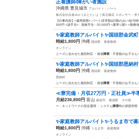
正看護師/障がい者施設
沖縄県 豊見城市
アルバイト・パート
株式会社自遊Jinnうみとたいよう真玉橋店
スポンサー：求
【仕事内容】<雇用形態> パート(非常勤)(日勤のみ) <給与情報>
300円 <諸手当> : 資格手当⋯20,000円 <最寄り駅> <勤務地
✨家庭教師アルバイト✨国頭郡金武町で
時給1,800円
沖縄
国頭郡
家庭教師
オンライン
ニーズに合わせた個別対応 ・発達
障害
・不登校のお子さん
✨家庭教師アルバイト✨国頭郡恩納村で
時給1,800円
沖縄
国頭郡
家庭教師
恩納村
ニーズに合わせた個別対応 ・発達
障害
・不登校のお子さん
≪寮完備・月収27万円・正社員≫半
月給236,800円
富山
砺波市
砺波駅
その他
ー・ネットワークの安定運用 ・システム
障害
時の原因究明
✨家庭教師アルバイト✨うるま市で募集
時給1,800円
沖縄
うるま市
家庭教師
オンライン