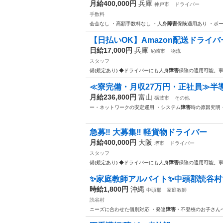
月給400,000円
兵庫
神戸市
ドライバー
手数料
会金なし ・高額手数料なし ・人身
障害
保険適用あり ・ボー
【日払いOK】Amazon配送ドライバ
日給17,000円
兵庫
尼崎市
物流
スタッフ
備(規定あり) ◆ドライバーにも人身
障害
保険の適用可能。事
≪寮完備・月収27万円・正社員≫半
月給236,800円
富山
砺波市
その他
ー・ネットワークの安定運用 ・システム
障害
時の原因究明
急募‼︎ 大募集‼︎ 軽貨物ドライバー
月給400,000円
大阪
堺市
ドライバー
スタッフ
備(規定あり) ◆ドライバーにも人身
障害
保険の適用可能。事
✨家庭教師アルバイト✨中頭郡読谷村で
時給1,800円
沖縄
中頭郡
家庭教師
読谷村
ニーズに合わせた個別対応 ・発達
障害
・不登校のお子さん