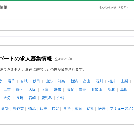
情報
地元の掲示板 ジモティー
パートの求人募集情報
全43043件
用できません。最後に選択した条件が優先されます。
森
岩手
宮城
秋田
山形
福島
新潟
富山
石川
福井
山梨
三重
静岡
大阪
兵庫
京都
滋賀
奈良
和歌山
鳥取
島根
大分
長崎
宮崎
鹿児島
沖縄
建築
軽作業
物流
販売
接客
事務
教育
福祉
医療
アミューズメ