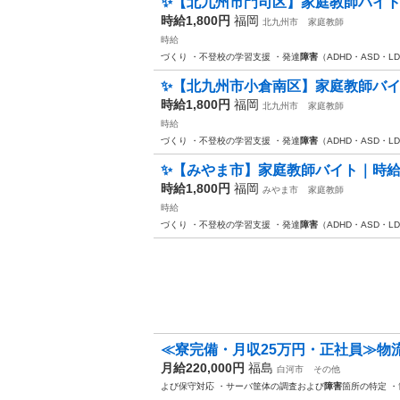
✨【北九州市門司区】家庭教師バイト｜時
時給1,800円
福岡
北九州市
家庭教師
時給
づくり ・不登校の学習支援 ・発達
障害
（ADHD・ASD・L
✨【北九州市小倉南区】家庭教師バイト｜
時給1,800円
福岡
北九州市
家庭教師
時給
づくり ・不登校の学習支援 ・発達
障害
（ADHD・ASD・L
✨【みやま市】家庭教師バイト｜時給1,
時給1,800円
福岡
みやま市
家庭教師
時給
づくり ・不登校の学習支援 ・発達
障害
（ADHD・ASD・L
≪寮完備・月収25万円・正社員≫物流
月給220,000円
福島
白河市
その他
よび保守対応 ・サーバ筐体の調査および
障害
箇所の特定 