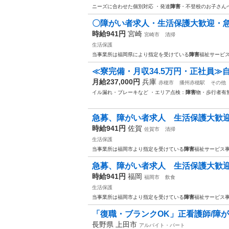
ニーズに合わせた個別対応 ・発達
障害
・不登校のお子さん
〇障がい者求人・生活保護大歓迎・急募/
時給941円
宮崎
宮崎市
清掃
生活保護
当事業所は福岡県により指定を受けている
障害
福祉サービ
≪寮完備・月収34.5万円・正社員≫自
月給237,000円
兵庫
赤穂市
播州赤穂駅
その他
イル漏れ・ブレーキなど ・エリア点検：
障害
物・歩行者有無
急募、障がい者求人 生活保護大歓迎 
時給941円
佐賀
佐賀市
清掃
生活保護
当事業所は福岡市より指定を受けている
障害
福祉サービス
急募、障がい者求人 生活保護大歓迎 
時給941円
福岡
福岡市
飲食
生活保護
当事業所は福岡市より指定を受けている
障害
福祉サービス
「復職・ブランクOK」正看護師/障
長野県 上田市
アルバイト・パート