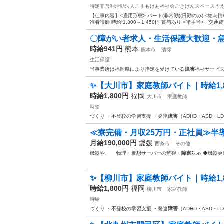
特定非営利活動法人こすもけあ福祉会ごきげんスペースう
【仕事内容】<雇用形態> パート(非常勤)(日勤のみ) <給与情報>
准看護師 時給:1,300～1,450円 賞与あり <諸手当> : 交通費支
〇障がい者求人・生活保護大歓迎・急募/
時給941円
熊本
熊本市
清掃
生活保護
当事業所は福岡県により指定を受けている
障害
福祉サービ
✨【大川市】家庭教師バイト｜時給1,8
時給1,800円
福岡
大川市
家庭教師
時給
づくり ・不登校の学習支援 ・発達
障害
（ADHD・ASD・L
≪寮完備・月収25万円・正社員≫半
月給190,000円
愛媛
西条市
その他
機器や、 物理・仮想サーバーの監視・
障害
対応 ◆機器更
✨【柳川市】家庭教師バイト｜時給1,8
時給1,800円
福岡
柳川市
家庭教師
時給
づくり ・不登校の学習支援 ・発達
障害
（ADHD・ASD・L