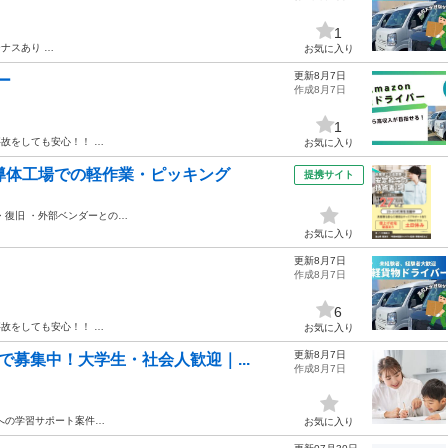
1
ナスあり …
お気に入り
更新8月7日
ー
作成8月7日
1
故をしても安心！！ …
お気に入り
導体工場での軽作業・ピッキング
提携サイト
・復旧 ・外部ベンダーとの…
お気に入り
更新8月7日
作成8月7日
6
故をしても安心！！ …
お気に入り
更新8月7日
募集中！大学生・社会人歓迎｜...
作成8月7日
への学習サポート案件…
お気に入り