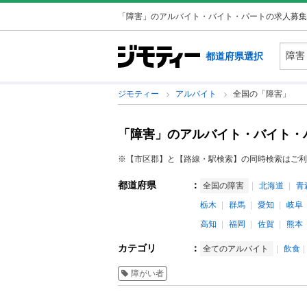
「障害」のアルバイト・バイト・パートの求人募集
都道府県選択
ジモティー
アルバイト
全国の「障害」
「障害」のアルバイト・バイト・
※【市区郡】と【路線・駅検索】の同時検索はご利
都道府県
：
全国の障害
北海道
青
栃木
群馬
愛知
岐阜
高知
福岡
佐賀
熊本
カテゴリ
：
全てのアルバイト
飲食
障がい者