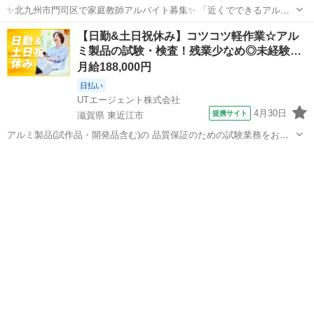
✨北九州市門司区で家庭教師アルバイト募集✨ 「近くでできるアルバ
イトを探している」 「門司区で家庭教師の仕事に興味がある」 「子ど
福岡
北九州市
家庭教師
時給
【日勤&土日祝休み】コツコツ軽作業☆アル
もの学習をじっくりサポートしたい」 そんな方におすすめの家庭教師
ミ製品の試験・検査！残業少なめ◎未経験…
バイトです。 ...
月給188,000円
日払い
UTエージェント株式会社
4月30日
提携サイト
滋賀県 東近江市
アルミ製品(試作品・開発品含む)の 品質保証のための試験業務をお任
せします♪ ＜具体的には…？＞ ・アルミック容器完成品の凹みやキズ
滋賀
東近江市
その他
の検査をする ・装置から出てきた製品に傷がないか確認する ・出来た
製品の個数を確認し梱包す...