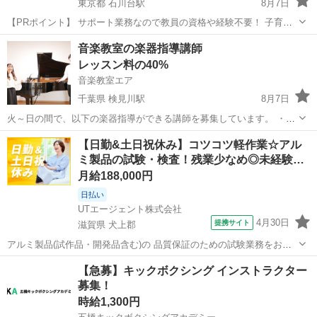
東京都 石川台駅
8月7日
【PRポイント】 サポート業務なので教員の資格や経験不要！ 子育て
経験や様々なお仕事の経験を活かせるお仕事です 幅広い年代が活躍
東京
世田谷区
石川台駅
その他
ヒューマントラスト
音楽教室の楽器指導講師
中！ 【仕事内容】 ＜世田谷区の公立小学校で先生のサポート（副担
レッスン料の40%
任）＞ 具体的に...
音楽教室エア
千葉県 検見川駅
8月7日
火～日の間で、以下の楽器指導ができる講師を募集しています。 ・木
管楽器（フルート、オーボエ、クラリネット、サックスなど） ・弦楽
千葉
千葉市
検見川駅
教育
音楽教室
【日勤&土日祝休み】コツコツ軽作業☆アル
器（ヴァイオリン、ヴィオラ、チェロ、コントラバスなど） ※上記以
ミ製品の試験・検査！残業少なめ◎未経験…
外にも楽器指導が可能であれ...
月給188,000円
日払い
UTエージェント株式会社
4月30日
提携サイト
滋賀県 犬上郡
アルミ製品(試作品・開発品含む)の 品質保証のための試験業務をお任
せします♪ ＜具体的には…？＞ ・アルミック容器完成品の凹みやキズ
滋賀
犬上郡
その他
【急募】キックボクシング インストラクター
の検査をする ・装置から出てきた製品に傷がないか確認する ・出来た
募集！
製品の個数を確認し梱包す...
時給1,300円