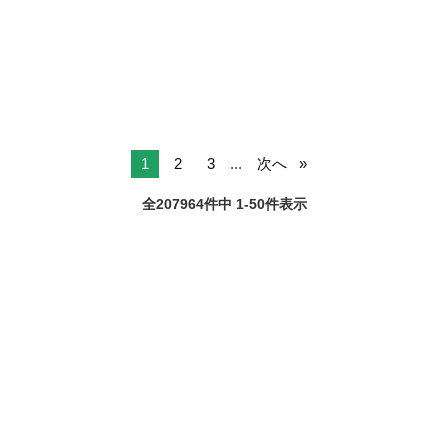
／ 大田区内の各小学校で大量募集♪ ▽平日週4日勤務！経験や資格は不
東京
大田区
梅屋敷駅
その他
ヒューマントラスト
要♪ ▽ブランクがある方や未経験者でも安心して働ける環境♪ ▽幅広い
年代...
1
2
3
...
次へ
全207964件中 1-50件表示