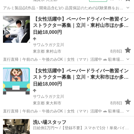
アルミ製品(試作品・開発品含む)の 品質保証のための試験業務をお任
せします♪ ＜具体的には…？＞ ・アルミック容器完成品の凹みやキズ
滋賀
犬上郡
その他
【女性活躍中】ペーパードライバー教習イン
の検査をする ・装置から出てきた製品に傷がないか確認する ・出来た
ストラクター募集｜立川・東村山市ほか多…
製品の個数を確認し梱包す...
日給18,000円
サワムラガク立川
東京都 東村山市
8月8日
直行直帰｜午前のみ・午後のみOK｜女性（ママ）活躍中 🚗 駐車場で
眠っている「車」と あなたの運転経験を、安心と収入に変えません
東京
東村山市
インストラクター
ペーパードライバー
【女性活躍中】ペーパードライバー教習イン
か？ 「運転が怖い」「自信がない」 そんな不安を抱える方に寄り添
ストラクター募集｜立川・東大和市ほか多…
い、 “できな...
日給18,000円
サワムラガク立川
東京都 東大和市
8月8日
直行直帰｜午前のみ・午後のみOK｜女性（ママ）活躍中 🚗 駐車場で
眠っている「車」と あなたの運転経験を、安心と収入に変えません
東京
東大和市
インストラクター
ペーパードライバー
洗い場スタッフ
か？ 「運転が怖い」「自信がない」 そんな不安を抱える方に寄り添
日給例1万円〜 /【登録不要】スマホで1分！単発バイト
い、 “できな...
一括検索✨