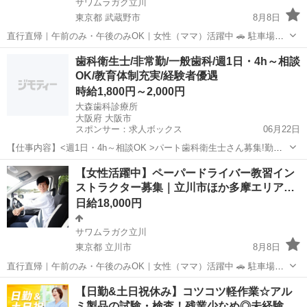
サワムラガク立川
東京都 武蔵野市
8月8日
直行直帰｜午前のみ・午後のみOK｜女性（ママ）活躍中 🚗 駐車場で
眠っている「車」と あなたの運転経験を、安心と収入に変えません
東京
武蔵野市
インストラクター
ペーパードライバー
歯科衛生士/非常勤/一般歯科/週1日・4h～相談
か？ 「運転が怖い」「自信がない」 そんな不安を抱える方に寄り添
OK/教育体制充実/経験者優遇
い、 “できな...
時給1,800円～2,000円
大森歯科診療所
大阪府 大阪市
スポンサー：求人ボックス
06月22日
【仕事内容】<週1日・4h～相談OK >パート歯科衛生士さん募集!勤務
時間や日数はご相談頂けます <教育体制充実/経験者優遇 > 大阪市都島
アルバイト・パート
【女性活躍中】ペーパードライバー教習イン
区にある「大森歯科診療所」にて、パートの歯科衛生士さんを募集し
ストラクター募集｜立川市ほか多摩エリア…
ております 訪問歯科も行われ...
日給18,000円
サワムラガク立川
東京都 立川市
8月8日
直行直帰｜午前のみ・午後のみOK｜女性（ママ）活躍中 🚗 駐車場で
眠っている「車」と あなたの運転経験を、安心と収入に変えません
東京
立川市
インストラクター
ペーパードライバー
【日勤&土日祝休み】コツコツ軽作業☆アル
か？ 「運転が怖い」「自信がない」 そんな不安を抱える方に寄り添
ミ製品の試験・検査！残業少なめ◎未経験…