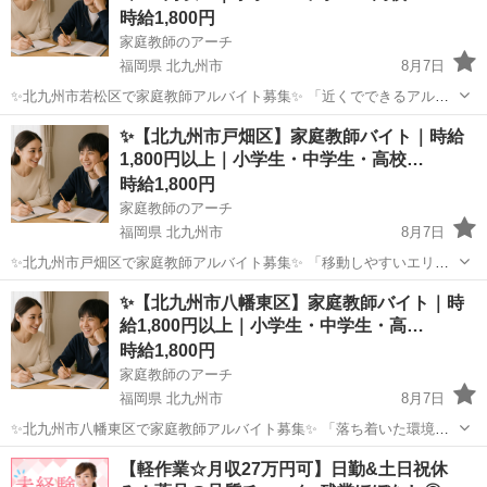
時給1,800円
家庭教師のアーチ
福岡県 北九州市
8月7日
✨北九州市若松区で家庭教師アルバイト募集✨ 「近くでできるアルバ
イトを探している」 「若松区で家庭教師の仕事に興味がある」 「子ど
福岡
北九州市
家庭教師
時給
✨【北九州市戸畑区】家庭教師バイト｜時給
もの学習をじっくりサポートしたい」 そんな方におすすめの家庭教師
1,800円以上｜小学生・中学生・高校…
バイトです。 ...
時給1,800円
家庭教師のアーチ
福岡県 北九州市
8月7日
✨北九州市戸畑区で家庭教師アルバイト募集✨ 「移動しやすいエリア
で働きたい」 「戸畑区で家庭教師の仕事に興味がある」 「スキマ時間
福岡
北九州市
家庭教師
時給
✨【北九州市八幡東区】家庭教師バイト｜時
を活かして働きたい」 そんな方におすすめの家庭教師バイトです。 現
給1,800円以上｜小学生・中学生・高…
在、北...
時給1,800円
家庭教師のアーチ
福岡県 北九州市
8月7日
✨北九州市八幡東区で家庭教師アルバイト募集✨ 「落ち着いた環境で
できるアルバイトを探している」 「八幡東区で家庭教師の仕事に興味
福岡
北九州市
家庭教師
時給
【軽作業☆月収27万円可】日勤&土日祝休
がある」 「子どもの学習を丁寧にサポートしたい」 そんな方におすす