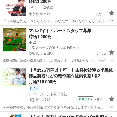
時給1,200円
J-Tutor日語教室
東京都 東京駅
8月9日
「日本語を教えてみませんか？」 あなたの日本語を必要としている生
徒さんがいます！ 《語学は継続が大切》 語学友達を探す感覚で授業を
東京
中央区
東京駅
家庭教師
オンライン
アルバイト・パートスタッフ募集
受ける語学学習のプラットフォームサイトなどとは違い、J-Tutorでは
時給1,200円
独自の審査により真剣に...
JPCスポーツ教室名古屋上飯田店
愛知県 上飯田駅
8月8日
運動指導の準備や指導補助をして頂きます。 未経験の方でも、サポー
ト業務からスタートし、実務経験を積んでいきますので心配いりませ
愛知
名古屋市
上飯田駅
インストラクター
【月給25万円以上可！】未経験歓迎☆半導体
ん。 ・元気で明るい方！ ・子供好きな方！ ・スポーツが好きな方！
部品製造などの軽作業☆社内食堂1食2…
オープニング
・スポーツ教室経...
月給210,000円
日払い
UTエージェント株式会社
7月23日
提携サイト
山形県 米沢駅
★半導体の電子部品の製造に関する業務をお任せします♪ 前工程工場
で生産されたウェハー（ICチップ素材）を 1個1個チップに切り分けた
山形
米沢市
米沢駅
その他
【女性活躍中】ペーパードライバー教習イン