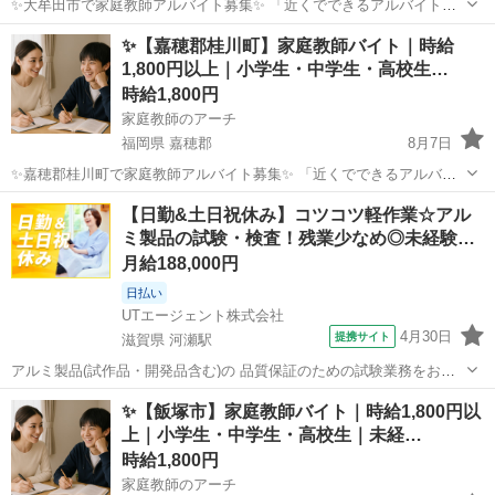
✨大牟田市で家庭教師アルバイト募集✨ 「近くでできるアルバイトを
探している」 「大牟田市で家庭教師の仕事に興味がある」 「子どもの
福岡
大牟田市
家庭教師
時給
✨【嘉穂郡桂川町】家庭教師バイト｜時給
学習をしっかりサポートしたい」 そんな方におすすめの家庭教師バイ
1,800円以上｜小学生・中学生・高校生…
トです。 ...
時給1,800円
家庭教師のアーチ
福岡県 嘉穂郡
8月7日
✨嘉穂郡桂川町で家庭教師アルバイト募集✨ 「近くでできるアルバイ
トを探している」 「桂川町で家庭教師の仕事に興味がある」 「子ども
福岡
嘉穂郡
家庭教師
時給
【日勤&土日祝休み】コツコツ軽作業☆アル
の学習をじっくりサポートしたい」 そんな方におすすめの家庭教師バ
ミ製品の試験・検査！残業少なめ◎未経験…
イトです。 ...
月給188,000円
日払い
UTエージェント株式会社
4月30日
提携サイト
滋賀県 河瀬駅
アルミ製品(試作品・開発品含む)の 品質保証のための試験業務をお任
せします♪ ＜具体的には…？＞ ・アルミック容器完成品の凹みやキズ
滋賀
彦根市
河瀬駅
その他
✨【飯塚市】家庭教師バイト｜時給1,800円以
の検査をする ・装置から出てきた製品に傷がないか確認する ・出来た
上｜小学生・中学生・高校生｜未経…
製品の個数を確認し梱包す...
時給1,800円
家庭教師のアーチ