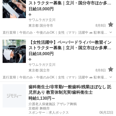
ストラクター募集｜立川・国分寺市ほか多…
日給18,000円
サワムラガク立川
東京都 国分寺市
8月8日
直行直帰｜午前のみ・午後のみOK｜女性（ママ）活躍中 🚗 駐車場で
眠っている「車」と あなたの運転経験を、安心と収入に変えません
東京
国分寺市
インストラクター
ペーパードライバー
【女性活躍中】ペーパードライバー教習イン
か？ 「運転が怖い」「自信がない」 そんな不安を抱える方に寄り添
ストラクター募集｜立川・国立市ほか多摩…
い、 “できな...
日給18,000円
サワムラガク立川
東京都 国立市
8月8日
直行直帰｜午前のみ・午後のみOK｜女性（ママ）活躍中 🚗 駐車場で
眠っている「車」と あなたの運転経験を、安心と収入に変えません
東京
国立市
インストラクター
ペーパードライバー
歯科衛生士/非常勤/一般歯科/残業ほぼなし 託
か？ 「運転が怖い」「自信がない」 そんな不安を抱える方に寄り添
児所あり 教育体制充実/歯科衛生士
い、 “できな...
時給1,130円～
介護老人保健施設 アザレア舞鶴
京都府 舞鶴市
スポンサー：求人ボックス
06月22日