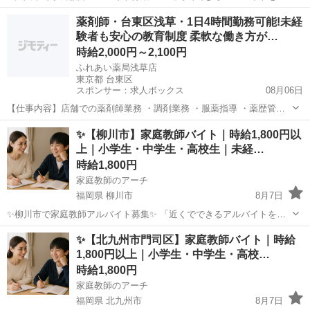
している」 「大川市で家庭教師の仕事に興味がある」 「子どもの学習
福岡
大川市
家庭教師
時給
薬剤師・台東区浅草・1日4時間勤務可能!未経
をしっかりサポートしたい」 そんな方におすすめの家庭教師バイトで
験者も安心の教育制度 柔軟な働き方が…
す。 現...
時給2,000円～2,100円
ふれあい薬局浅草店
東京都 台東区
スポンサー：求人ボックス
08月06日
【仕事内容】店舗での薬剤師業務 ・調剤業務 ・服薬指導 ・薬歴管理
・在宅業務 など 従事すべき業務の変更なし 就業場所の変更なし 雇用
アルバイト・パート
✨【柳川市】家庭教師バイト｜時給1,800円以
期間の定め:なし 【経験・資格】<応募要件> 薬剤師免許をお持ちの方
上｜小学生・中学生・高校生｜未経…
調剤未経験も応相談 【給...
時給1,800円
家庭教師のアーチ
福岡県 柳川市
8月7日
✨柳川市で家庭教師アルバイト募集✨ 「近くでできるアルバイトを探
している」 「柳川市で家庭教師の仕事に興味がある」 「子どもの学習
福岡
柳川市
家庭教師
時給
✨【北九州市門司区】家庭教師バイト｜時給
をじっくりサポートしたい」 そんな方におすすめの家庭教師バイトで
1,800円以上｜小学生・中学生・高校…
す。 現...
時給1,800円
家庭教師のアーチ
福岡県 北九州市
8月7日