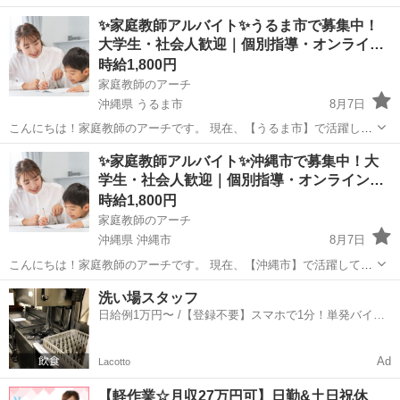
していただける家庭教師のアルバイトを募集しています。 ✔ 教育に関
沖縄
国頭郡
家庭教師
恩納村
✨家庭教師アルバイト✨うるま市で募集中！
わる仕事がしたい ✔ 子どもと関わるのが好き ✔ 【国頭郡恩納村】で
大学生・社会人歓迎｜個別指導・オンライ…
副業やWワーク...
時給1,800円
家庭教師のアーチ
沖縄県 うるま市
8月7日
こんにちは！家庭教師のアーチです。 現在、【うるま市】で活躍して
いただける家庭教師のアルバイトを募集しています。 ✔ 教育に関わる
沖縄
うるま市
家庭教師
オンライン
✨家庭教師アルバイト✨沖縄市で募集中！大
仕事がしたい ✔ 子どもと関わるのが好き ✔ 【うるま市】で副業やW
学生・社会人歓迎｜個別指導・オンライン…
ワークを探して...
時給1,800円
家庭教師のアーチ
沖縄県 沖縄市
8月7日
こんにちは！家庭教師のアーチです。 現在、【沖縄市】で活躍してい
ただける家庭教師のアルバイトを募集しています。 ✔ 教育に関わる仕
沖縄
沖縄市
家庭教師
オンライン
洗い場スタッフ
事がしたい ✔ 子どもと関わるのが好き ✔ 【沖縄市】で副業やWワー
日給例1万円〜 /【登録不要】スマホで1分！単発バイト
クを探している...
一括検索✨
Ad
Lacotto
【軽作業☆月収27万円可】日勤&土日祝休