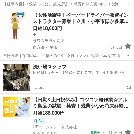
【仕事内容】<残業ほぼなし 託児所あり 教育体制充実>キレイな海景
色が見える老健施設でのお仕事です!<歯科衛生士/パート> 舞鶴市に位
アルバイト・パート
【女性活躍中】ペーパードライバー教習イン
置する「介護老人保健施設 アザレア舞鶴」にて、パート勤務の歯科衛
ストラクター募集｜立川・小平市ほか多摩…
生士を募集しております テラスや...
日給18,000円
サワムラガク立川
東京都 小平市
8月8日
直行直帰｜午前のみ・午後のみOK｜女性（ママ）活躍中 🚗 駐車場で
眠っている「車」と あなたの運転経験を、安心と収入に変えません
東京
小平市
インストラクター
ペーパードライバー
洗い場スタッフ
か？ 「運転が怖い」「自信がない」 そんな不安を抱える方に寄り添
日給例1万円〜 /【登録不要】スマホで1分！単発バイト
い、 “できな...
一括検索✨
Ad
Lacotto
【日勤&土日祝休み】コツコツ軽作業☆アル
ミ製品の試験・検査！残業少なめ◎未経験…
月給188,000円
日払い
UTエージェント株式会社
4月30日
提携サイト
滋賀県 犬上郡