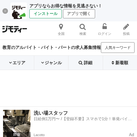
アプリならお得な情報を見逃さない！
インストール
アプリで開く
全国
検索
ログイン
投稿
教育のアルバイト・バイト・パートの求人募集情報
人気キーワード
エリア
ジャンル
詳細
新着順
洗い場スタッフ
日給例1万円〜 /【登録不要】スマホで1分！単発バイト
一括検索✨
Ad
Lacotto