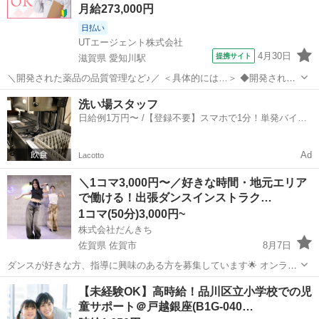
月給273,000円
日払い
UTエージェント株式会社
4月30日
提携サイト
滋賀県 愛知川駅
＼開発された薬品の品質管理など♪／ ＜具体的には…＞ ◆開発された
薬品の品質チェック ◆薬品の性能・性質の説明をするためのQC作業
滋賀
愛知郡
愛知川駅
その他
洗い場スタッフ
→QCとは品質管理(QualityControl)のことです！ ◆薬品の測定検査 ◆
日給例1万円〜 /【登録不要】スマホで1分！単発バイト
試験の...
一括検索✨
Ad
Lacotto
＼1コマ3,000円〜／好きな時間・地元エリア
で働ける！出張ダンスインストラク…
1コマ(50分)3,000円~
株式会社だんきち
佐賀県 佐賀市
8月7日
ダンスが好きな方、指導に興味のある方を募集しています🌟 オンライ
ンダンススクール「スポともダンス」を運営する株式会社だんきちで
佐賀
佐賀市
インストラクター
フリーランス
【未経験OK】高時給！品川区立小学校での児
す。 この度、佐賀市エリアでの出張（対面）レッスンを担当していた
童サポート＠戸越銀座(B1G-040…
だけるインストラクターを募...