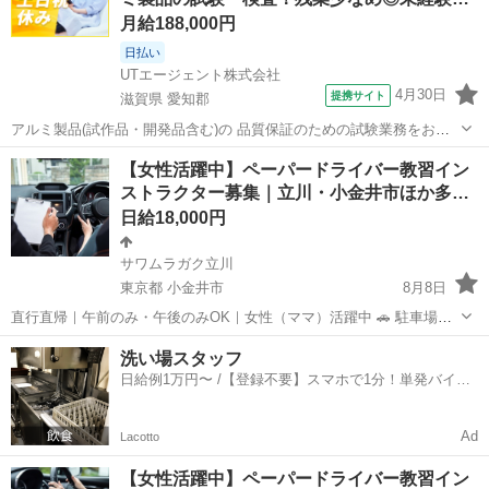
い、 “できな...
月給188,000円
日払い
UTエージェント株式会社
4月30日
提携サイト
滋賀県 愛知郡
アルミ製品(試作品・開発品含む)の 品質保証のための試験業務をお任
せします♪ ＜具体的には…？＞ ・アルミック容器完成品の凹みやキズ
滋賀
愛知郡
その他
【女性活躍中】ペーパードライバー教習イン
の検査をする ・装置から出てきた製品に傷がないか確認する ・出来た
ストラクター募集｜立川・小金井市ほか多…
製品の個数を確認し梱包す...
日給18,000円
サワムラガク立川
東京都 小金井市
8月8日
直行直帰｜午前のみ・午後のみOK｜女性（ママ）活躍中 🚗 駐車場で
眠っている「車」と あなたの運転経験を、安心と収入に変えません
東京
小金井市
インストラクター
ペーパードライバー
洗い場スタッフ
か？ 「運転が怖い」「自信がない」 そんな不安を抱える方に寄り添
日給例1万円〜 /【登録不要】スマホで1分！単発バイト
い、 “できな...
一括検索✨
Ad
Lacotto
【女性活躍中】ペーパードライバー教習イン