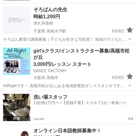
そろばんの先生
時給1,200円
津久井亜樹
千葉県 高根木戸駅
8月9日
そろばん教室の講師募集｜子どもが好きな方歓迎！ 地域の子どもたち
が通うそろばん教室で、一緒に指導してくださる先生を募集していま
千葉
船橋市
高根木戸駅
その他
そろばん
girl'sクラス/インストラクター募集/高槻市松
す。 「昔そろばんを習っていた」 「子どもと接する仕事がしたい」
が丘
「午後の時間を使...
3,000円/レッスン スタート
DANCE FACTORY
大阪府 高槻市
8月9日
AllRightです！ 高槻市松が丘にある地域密着型ダンススタジオです。
この度、担当講師の上京が急遽決定いたしまして、 ９月から、girl'sク
大阪
高槻市
インストラクター
ガールズ
洗い場スタッフ
ラスを引継ぎ担当してくださる 先生をさがしております。 引継ぎなの
日給例1万円〜 /【登録不要】スマホで1分！単発バイト
で、生徒は...
一括検索✨
Ad
Lacotto
オンライン日本語教師募集中！