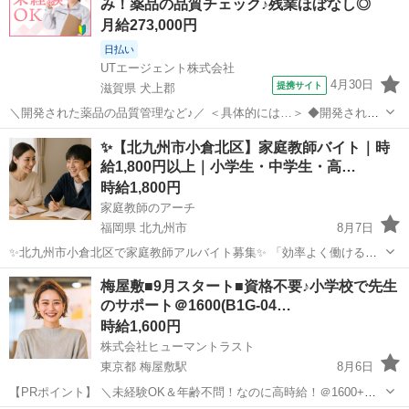
み！薬品の品質チェック♪残業ほぼなし◎
めの家庭教師バ...
月給273,000円
日払い
UTエージェント株式会社
4月30日
提携サイト
滋賀県 犬上郡
＼開発された薬品の品質管理など♪／ ＜具体的には…＞ ◆開発された
薬品の品質チェック ◆薬品の性能・性質の説明をするためのQC作業
滋賀
犬上郡
その他
✨【北九州市小倉北区】家庭教師バイト｜時
→QCとは品質管理(QualityControl)のことです！ ◆薬品の測定検査 ◆
給1,800円以上｜小学生・中学生・高…
試験の...
時給1,800円
家庭教師のアーチ
福岡県 北九州市
8月7日
✨北九州市小倉北区で家庭教師アルバイト募集✨ 「効率よく働けるア
ルバイトを探している」 「小倉北区で家庭教師の仕事に興味がある」
福岡
北九州市
家庭教師
時給
梅屋敷■9月スタート■資格不要♪小学校で先生
「スキマ時間を活かして働きたい」 そんな方におすすめの家庭教師バ
のサポート＠1600(B1G-04…
イトです。 ...
時給1,600円
株式会社ヒューマントラスト
東京都 梅屋敷駅
8月6日
【PRポイント】 ＼未経験OK＆年齢不問！なのに高時給！＠1600+交