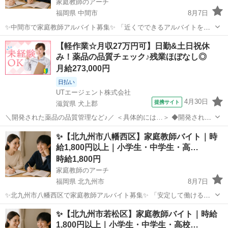
家庭教師のアーチ
福岡県 中間市
8月7日
✨中間市で家庭教師アルバイト募集✨ 「近くでできるアルバイトを探
している」 「中間市で家庭教師の仕事に興味がある」 「子どもの学習
福岡
中間市
家庭教師
時給
【軽作業☆月収27万円可】日勤&土日祝休
をサポートしたい」 そんな方におすすめの家庭教師バイトです。 現
み！薬品の品質チェック♪残業ほぼなし◎
在、中間...
月給273,000円
日払い
UTエージェント株式会社
4月30日
提携サイト
滋賀県 犬上郡
＼開発された薬品の品質管理など♪／ ＜具体的には…＞ ◆開発された
薬品の品質チェック ◆薬品の性能・性質の説明をするためのQC作業
滋賀
犬上郡
その他
✨【北九州市八幡西区】家庭教師バイト｜時
→QCとは品質管理(QualityControl)のことです！ ◆薬品の測定検査 ◆
給1,800円以上｜小学生・中学生・高…
試験の...
時給1,800円
家庭教師のアーチ
福岡県 北九州市
8月7日
✨北九州市八幡西区で家庭教師アルバイト募集✨ 「安定して働けるア
ルバイトを探している」 「八幡西区で家庭教師の仕事に挑戦したい」
福岡
北九州市
家庭教師
時給
✨【北九州市若松区】家庭教師バイト｜時給
「子どもの学習をサポートする仕事がしたい」 そんな方におすすめの
1,800円以上｜小学生・中学生・高校…
家庭教師バイト...