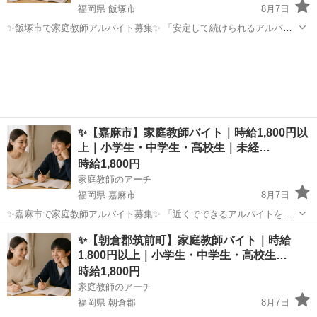
福岡県 飯塚市
8月7日
✨飯塚市で家庭教師アルバイト募集✨ 「安定して続けられるアルバイ
トを探している」 「飯塚市で家庭教師の仕事にチャレンジしたい」
福岡
飯塚市
家庭教師
時給
「未経験からでも教える仕事をしてみたい」 そんな方におすすめの家
庭教師バイトです...
✨【嘉麻市】家庭教師バイト｜時給1,800円以
上｜小学生・中学生・高校生｜未経…
時給1,800円
家庭教師のアーチ
福岡県 嘉麻市
8月7日
✨嘉麻市で家庭教師アルバイト募集✨ 「近くでできるアルバイトを探
している」 「嘉麻市で家庭教師の仕事に興味がある」 「子どもの学習
福岡
嘉麻市
家庭教師
時給
✨【朝倉郡筑前町】家庭教師バイト｜時給
をしっかりサポートしたい」 そんな方におすすめの家庭教師バイトで
1,800円以上｜小学生・中学生・高校生…
す。 現...
時給1,800円
家庭教師のアーチ
福岡県 朝倉郡
8月7日