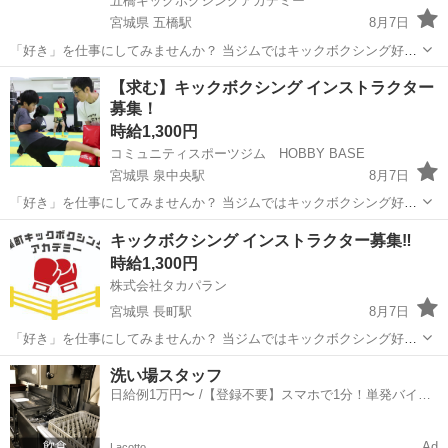
五橋キックボクシングアカデミー
宮城県 五橋駅
8月7日
「好き」を仕事にしてみませんか？ 当ジムではキックボクシング好き
の仲間を募集しています。 ・元プロキックボクサー ・アマチュアキッ
宮城
仙台市
五橋駅
インストラクター
【求む】キックボクシング インストラクター
クボクサーで10戦以上試合経験あり ・その他空手やボクシング等で試
募集！
キックボクシング
合経験ありや立技...
時給1,300円
コミュニティスポーツジム HOBBY BASE
宮城県 泉中央駅
8月7日
「好き」を仕事にしてみませんか？ 当ジムではキックボクシング好き
の仲間を募集しています。 ・元プロキックボクサー ・アマチュアキッ
宮城
仙台市
泉中央駅
インストラクター
キックボクシング インストラクター募集‼️
クボクサーで10戦以上試合経験あり ・その他空手やボクシング等で試
キックボクシング
時給1,300円
合経験ありや立技...
株式会社タカパラン
宮城県 長町駅
8月7日
「好き」を仕事にしてみませんか？ 当ジムではキックボクシング好き
の仲間を募集しています。 ・元プロキックボクサー ・アマチュアキッ
宮城
仙台市
長町駅
教育
キックボクシング
洗い場スタッフ
クボクサーで10戦以上試合経験あり ・その他空手やボクシング等で試
日給例1万円〜 /【登録不要】スマホで1分！単発バイト
合経験ありや立技...
一括検索✨
Ad
Lacotto