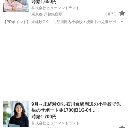
時給1,650円
株式会社ヒューマントラスト
東京都 戸越銀座駅
8月7日
【PRポイント】 未経験OK！ ＼品川区内小学校！授業中の児童サポー
ト／ ＜教育支援員＞とよばれるお仕事！ 「授業中にモジモジ…周りが
東京
品川区
戸越銀座駅
その他
ヒューマントラスト
気になって集中できていないかな…」 といった児童のそばに寄り添っ
て、サポート...
9月～未経験OK♪石川台駅周辺の小学校で先
生のサポート＠1700(B1G-04…
時給1,700円
株式会社ヒューマントラスト