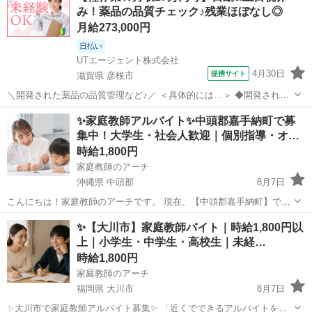
み！薬品の品質チェック♪残業ほぼなし◎
月給273,000円
日払い
UTエージェント株式会社
4月30日
提携サイト
滋賀県 彦根市
＼開発された薬品の品質管理など♪／ ＜具体的には…＞ ◆開発された
薬品の品質チェック ◆薬品の性能・性質の説明をするためのQC作業
滋賀
彦根市
その他
✨家庭教師アルバイト✨中頭郡嘉手納町で募
→QCとは品質管理(QualityControl)のことです！ ◆薬品の測定検査 ◆
集中！大学生・社会人歓迎｜個別指導・オ…
試験の...
時給1,800円
家庭教師のアーチ
沖縄県 中頭郡
8月7日
こんにちは！家庭教師のアーチです。 現在、【中頭郡嘉手納町】で活
躍していただける家庭教師のアルバイトを募集しています。 ✔ 教育に
沖縄
中頭郡
家庭教師
オンライン
✨【大川市】家庭教師バイト｜時給1,800円以
関わる仕事がしたい ✔ 子どもと関わるのが好き ✔ 【中頭郡嘉手納
上｜小学生・中学生・高校生｜未経…
町】で副業やWワ...
時給1,800円
家庭教師のアーチ
福岡県 大川市
8月7日
✨大川市で家庭教師アルバイト募集✨ 「近くでできるアルバイトを探