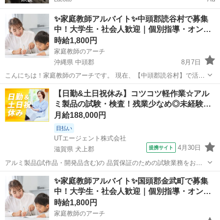
✨家庭教師アルバイト✨中頭郡読谷村で募集
中！大学生・社会人歓迎｜個別指導・オン…
時給1,800円
家庭教師のアーチ
沖縄県 中頭郡
8月7日
こんにちは！家庭教師のアーチです。 現在、【中頭郡読谷村】で活躍
していただける家庭教師のアルバイトを募集しています。 ✔ 教育に関
沖縄
中頭郡
家庭教師
読谷村
【日勤&土日祝休み】コツコツ軽作業☆アル
わる仕事がしたい ✔ 子どもと関わるのが好き ✔ 【中頭郡読谷村】で
ミ製品の試験・検査！残業少なめ◎未経験…
副業やWワーク...
月給188,000円
日払い
UTエージェント株式会社
4月30日
提携サイト
滋賀県 犬上郡
アルミ製品(試作品・開発品含む)の 品質保証のための試験業務をお任
せします♪ ＜具体的には…？＞ ・アルミック容器完成品の凹みやキズ
滋賀
犬上郡
その他
✨家庭教師アルバイト✨国頭郡金武町で募集
の検査をする ・装置から出てきた製品に傷がないか確認する ・出来た
中！大学生・社会人歓迎｜個別指導・オン…
製品の個数を確認し梱包す...
時給1,800円
家庭教師のアーチ