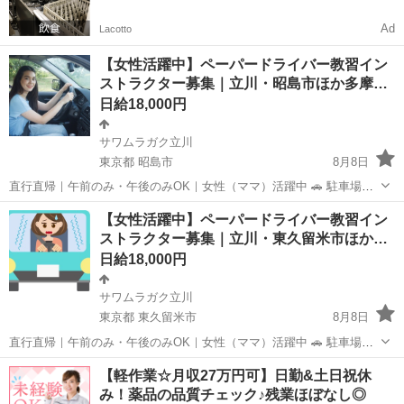
Ad
Lacotto
【女性活躍中】ペーパードライバー教習イン
ストラクター募集｜立川・昭島市ほか多摩…
日給18,000円
サワムラガク立川
東京都 昭島市
8月8日
直行直帰｜午前のみ・午後のみOK｜女性（ママ）活躍中 🚗 駐車場で
眠っている「車」と あなたの運転経験を、安心と収入に変えません
東京
昭島市
インストラクター
ペーパードライバー
【女性活躍中】ペーパードライバー教習イン
か？ 「運転が怖い」「自信がない」 そんな不安を抱える方に寄り添
ストラクター募集｜立川・東久留米市ほか…
い、 “できな...
日給18,000円
サワムラガク立川
東京都 東久留米市
8月8日
直行直帰｜午前のみ・午後のみOK｜女性（ママ）活躍中 🚗 駐車場で
眠っている「車」と あなたの運転経験を、安心と収入に変えません
東京
東久留米市
インストラクター
ペーパードライバー
【軽作業☆月収27万円可】日勤&土日祝休
か？ 「運転が怖い」「自信がない」 そんな不安を抱える方に寄り添
み！薬品の品質チェック♪残業ほぼなし◎
い、 “できな...