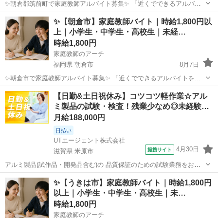
✨朝倉郡筑前町で家庭教師アルバイト募集✨ 「近くでできるアルバイ
トを探している」 「筑前町で家庭教師の仕事に興味がある」 「子ども
福岡
朝倉郡
家庭教師
時給
✨【朝倉市】家庭教師バイト｜時給1,800円以
の学習をじっくりサポートしたい」 そんな方におすすめの家庭教師バ
上｜小学生・中学生・高校生｜未経…
イトです。 ...
時給1,800円
家庭教師のアーチ
福岡県 朝倉市
8月7日
✨朝倉市で家庭教師アルバイト募集✨ 「近くでできるアルバイトを探
している」 「朝倉市で家庭教師の仕事に興味がある」 「子どもの学習
福岡
朝倉市
家庭教師
時給
【日勤&土日祝休み】コツコツ軽作業☆アル
をしっかりサポートしたい」 そんな方におすすめの家庭教師バイトで
ミ製品の試験・検査！残業少なめ◎未経験…
す。 現...
月給188,000円
日払い
UTエージェント株式会社
4月30日
提携サイト
滋賀県 米原市
アルミ製品(試作品・開発品含む)の 品質保証のための試験業務をお任
せします♪ ＜具体的には…？＞ ・アルミック容器完成品の凹みやキズ
滋賀
米原市
その他
✨【うきは市】家庭教師バイト｜時給1,800円
の検査をする ・装置から出てきた製品に傷がないか確認する ・出来た
以上｜小学生・中学生・高校生｜未…
製品の個数を確認し梱包す...
時給1,800円
家庭教師のアーチ