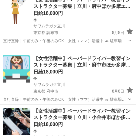
後 ICチップをパッケージに収納する以降の工程をお願いします♪ ＜具
ストラクター募集｜立川・府中ほか多摩エ…
体的には…＞ ◆組立...
日給18,000円
サワムラガク立川
東京都 調布市
8月8日
直行直帰｜午前のみ・午後のみOK｜女性（ママ）活躍中 🚗 駐車場で
眠っている「車」と あなたの運転経験を、安心と収入に変えません
東京
調布市
インストラクター
ペーパードライバー
か？ 「運転が怖い」「自信がない」 そんな不安を抱える方に寄り添
【女性活躍中】ペーパードライバー教習イン
い、 “できな...
ストラクター募集｜立川・府中市ほか多摩…
日給18,000円
サワムラガク立川
東京都 府中市
8月8日
直行直帰｜午前のみ・午後のみOK｜女性（ママ）活躍中 🚗 駐車場で
眠っている「車」と あなたの運転経験を、安心と収入に変えません
東京
府中市
インストラクター
ペーパードライバー
【女性活躍中】ペーパードライバー教習イン
か？ 「運転が怖い」「自信がない」 そんな不安を抱える方に寄り添
ストラクター募集｜立川・小金井市ほか多…
い、 “できな...
日給18,000円