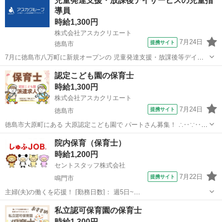
児童発達支援・放課後デイサービスの児童指
導員
時給1,300円
株式会社アスカクリエート
7月24日
提携サイト
徳島市
7月に徳島市八万町に新規オープンの 児童発達支援・放課後等デイサ
ービス 「児童デイこころ＋」の オープニングスタッフ求人です！ 派
徳島
徳島市
保育士
認定こども園の保育士
遣スタッフさん募集中です★ 平日は12時からスタートなので 朝はゆっ
時給1,300円
くりできます♪ 1日の...
株式会社アスカクリエート
7月24日
提携サイト
徳島市
徳島市大原町にある 大原認定こども園で パートさん募集！ ∴‥∵‥
∴‥∵‥∴‥∴‥∵‥∴ 0歳児から就学前までの定員92名の 認定こども
徳島
徳島市
保育士
院内保育（保育士）
園です！ 保育補助をお任せします♪ 遊び・おやつ・給食・昼寝など♪
時給1,200円
育児と仕事を...
セントスタッフ株式会社
7月22日
提携サイト
鳴門市
主婦(夫)の働くを応援！ [勤務日数]： 週5日~
07:30~19:30/07:30~16:30/08:30~17:30/09:30~18:00/10:30~19:30 月/
徳島
鳴門市
保育士
私立認可保育園の保育士
火/水/木/金/土 などから選べます [勤務...
時給1,300円