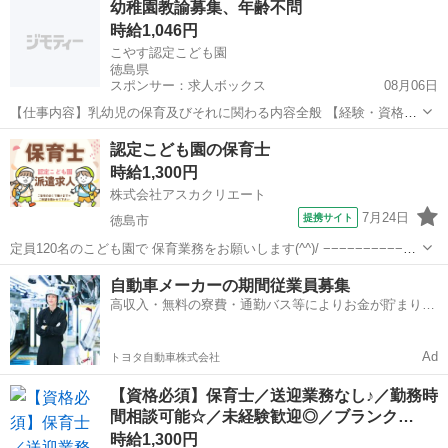
幼稚園教諭募集、年齢不問
ているので 安心して働いていただけます(^^)/ 【 お仕事内容 】 発達に
時給1,046円
特性のある未...
こやす認定こども園
徳島県
スポンサー：求人ボックス
08月06日
【仕事内容】乳幼児の保育及びそれに関わる内容全般 【経験・資格】
<応募要件> 保育士免許と幼稚園教諭免許(wライセンス必須) ・年齢不
アルバイト・パート
認定こども園の保育士
問 ・経験不問(未経験・ブランク可) 【給与】時給 1,046円 <給与の備
時給1,300円
考> 処遇改善手当:...
株式会社アスカクリエート
7月24日
提携サイト
徳島市
定員120名のこども園で 保育業務をお願いします(^^)/ −−−−−−−−−−−−
−−−−− 【 仕事内容 】 〇保育補助 〇担当クラスは経験やご希望を お
徳島
徳島市
保育士
自動車メーカーの期間従業員募集
伺いして相談のうえ 決定いたします(*^^*) ご不安...
高収入・無料の寮費・通勤バス等によりお金が貯まりや
すい環境
Ad
トヨタ自動車株式会社
【資格必須】保育士／送迎業務なし♪／勤務時
間相談可能☆／未経験歓迎◎／ブランク…
時給1,300円