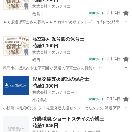
株式会社アスカクリエート
7月24日
提携サイト
徳島市
★★派遣保育士さん募集★★ \\ おすすめポイント // ・午前の短時間
・書き物なし ・交通費、駐車場代補助あり ( お仕事内容 ) ・0～2歳児
徳島
徳島市
保育士
の保育補助業務全般 ・連絡帳などの書き物はありません！ ( 勤務時
私立認可保育園の保育士
間・...
時給1,300円
株式会社アスカクリエート
7月24日
提携サイト
鳴門市
鳴門市の板東みやま保育園で 派遣の保育士さん募集♪ ∴‥∵‥∴‥∵‥
∴‥∴‥∵ 0歳～3歳の定員50名の少人数の保育園です(*^^*) 【お仕事内
徳島
鳴門市
保育士
児童発達支援施設の保育士
容】 ・保育補助業務 (遊びの見守り、食事の準備や片付け等) ・園庭整
時給1,300円
備...
株式会社アスカクリエート
7月24日
提携サイト
小松島市
小松島市横須町にある 「児童発達支援センターめだか」の 派遣保育士
さんの求人です！ ことばや運動等発達が気になる 就学前(1歳～5歳)の
徳島
小松島市
保育士
介護職員/ショートステイの介護士
お子様を対象とし あそびや生活習慣の指導、言語訓練等を 一人ひとり
時給1,046円
に応じた方法で行いま...