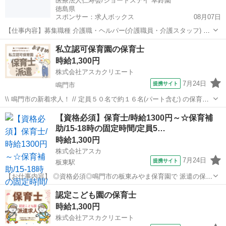
医療法人仁寿会/ショートステイ 幸鈴園
徳島県
スポンサー：求人ボックス
08月07日
【仕事内容】募集職種 介護職・ヘルパー(介護職員・介護スタッフ) パ
ート・アルバイト 仕事内容 身体介護、食事介助、入浴介助、排泄介
アルバイト・パート
私立認可保育園の保育士
助、生活援助、送迎、リネン交換 給与・手当 <給与> 時給1,046円 勤
時給1,300円
務形態 残業ほぼなし、シ...
株式会社アスカクリエート
7月24日
提携サイト
鳴門市
\\ 鳴門市の新着求人！ // 定員５０名で約１６名(パート含む) の保育士
で保育しています 園児数が各クラス５～１５名でゆったりしています
徳島
鳴門市
保育士
【資格必須】保育士/時給1300円～☆保育補
( 仕事内容 ) ・登園・降園の対応 ・日々の保育 ・保護者対応 ・書類作
助/15-18時の固定時間/定員5…
成 ...
時給1,300円
株式会社アスカ
7月24日
提携サイト
板東駅
【お仕事内容】 ◎資格必須◎鳴門市の板東みやま保育園で 派遣の保育
士さん募集♪ ∴‥∵‥∴‥∵‥∴‥∴‥∵ 0歳～3歳の定員50名の少人数の
徳島
鳴門市
板東駅
保育士
認定こども園の保育士
保育園です(*^^*) 【お仕事内容】 ・保育補助業務 （遊びの見守り、食
時給1,300円
事の...
株式会社アスカクリエート