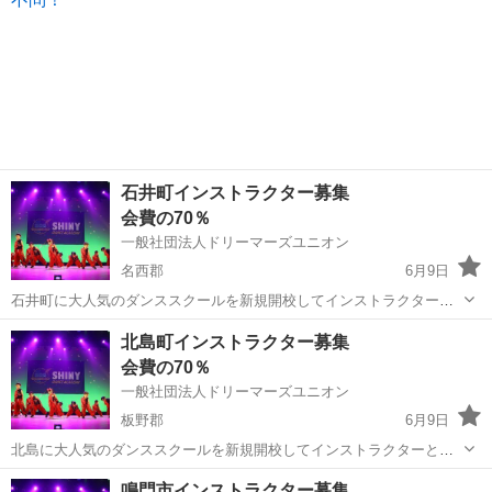
石井町インストラクター募集
会費の70％
一般社団法人ドリーマーズユニオン
名西郡
6月9日
石井町に大人気のダンススクールを新規開校してインストラクターと
して働きませんか？ 加盟料などの初期費用は不要ですので安心です。
徳島
名西郡
インストラクター
北島町インストラクター募集
ダンスイントラの地位、労働環境の向上を旗印に、現在全国のダンサ
会費の70％
ーに向けてダンスだけで生活...
一般社団法人ドリーマーズユニオン
板野郡
6月9日
北島に大人気のダンススクールを新規開校してインストラクターとし
て働きませんか？ 加盟料などの初期費用は不要ですので安心です。 ダ
徳島
板野郡
インストラクター
鳴門市インストラクター募集