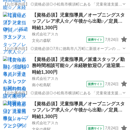
【お仕事内容】 ◎資格必須◎小松島市横須町にある 「児童発達支援セ
ンターめだか」の 派遣保育士さんの求人です！ ことばや運動等発達が
徳島
小松島市
南小松島駅
保育士
【資格必須】児童指導員／オープニングスタ
気になる 就学前（1歳～5歳）のお子様を対象とし あそびや生活習慣の
ッフ／レア求人☆／午後から出勤♪／定員…
指導、言語訓練等を 一...
時給1,300円
株式会社アスカ
7月24日
提携サイト
文化の森駅
【お仕事内容】 ◎資格必須◎7月に徳島市八万町に新規オープンの 児
童発達支援・放課後等デイサービス 「児童デイこころ＋」の オープニ
徳島
徳島市
文化の森駅
保育士
【資格必須】児童指導員／派遣スタッフ／勤
ングスタッフ求人です！ 派遣スタッフさん募集中です★ 平日は12時か
務時間相談可能☆／未経験歓迎◎／送迎業…
らスタートなので 朝は...
時給1,300円
株式会社アスカ
7月24日
提携サイト
南小松島駅
【お仕事内容】 ◎資格必須◎小松島市横須町にある 「児童発達支援セ
ンターめだか」の 派遣児童指導員さんの求人です！ ことばや運動等発
徳島
小松島市
南小松島駅
保育士
【資格必須】児童指導員／オープニングスタ
達が気になる 就学前（1歳～5歳）のお子様を対象とし あそびや生活習
ッフ／レア求人☆／午後から出勤♪／定員…
慣の指導、言語訓練等を...
時給1,300円
株式会社アスカ
7月24日
提携サイト
文化の森駅