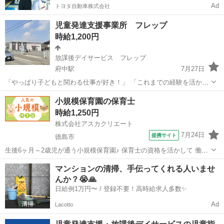
Ad
トヨタ自動車株式会社
児童発達支援事業所 フレップ
時給1,200円
放課後デイサービス フレップ
府中駅
7月27日
「やっぱり子どもと関わる仕事が好き！」 「これまでの経験を活かし
て、無理なく笑顔で働ける場所を探している」 そんな想いをお持ちの
徳島
徳島市
府中駅
保育士
小規模保育園の保育士
保育士さん、児童発達支援事業所「フレップ」で一緒に働きません
時給1,250円
か？ 私たちが一番大切にしている...
株式会社アスカクリエート
7月24日
提携サイト
徳島市
生後6ヶ月～2歳児が通う小規模保育園♪ 保育士の資格を活かして 働い
てみませんか？(*^^*) 園児の増員に伴い、 職員さんを募集していま
徳島
徳島市
保育士
マンションの清掃、手伝ってくれる人いませ
す！ ■お仕事内容 ‾‾‾‾‾‾‾ 園児の見守り、食事や排泄の補助など 保育業
んか？😭🙏
務...
日給例1万円〜 / 登録不要！高時給求人多数✨
Ad
Lacotto