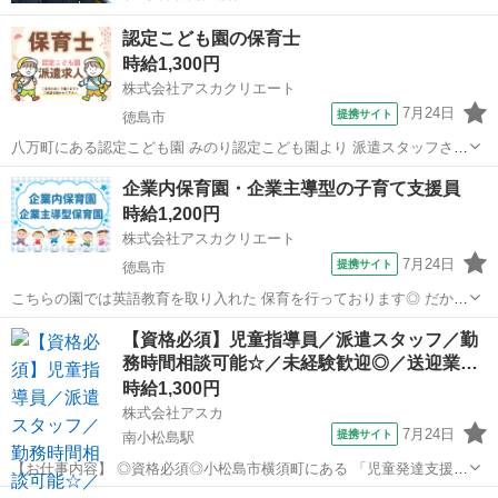
認定こども園の保育士
時給1,300円
株式会社アスカクリエート
7月24日
提携サイト
徳島市
八万町にある認定こども園 みのり認定こども園より 派遣スタッフさん
募集です☆ 子ども一人一人を大切にし、 保護者や地域にも愛され 明
徳島
徳島市
保育士
企業内保育園・企業主導型の子育て支援員
るく楽しい雰囲気のこども園です♪ *・。★⌒．。・*⌒☆*・，。★・*
時給1,200円
■ 勤務条件 ...
株式会社アスカクリエート
7月24日
提携サイト
徳島市
こちらの園では英語教育を取り入れた 保育を行っております◎ だから
と言って ★英語スキルは一切不問です★ 英語教育を導入したカリキュ
徳島
徳島市
保育士
【資格必須】児童指導員／派遣スタッフ／勤
ラムや 朝の会・帰りの会は外国人の英語教師が 担当いたします(^^)/
務時間相談可能☆／未経験歓迎◎／送迎業…
一緒に子どもた...
時給1,300円
株式会社アスカ
7月24日
提携サイト
南小松島駅
【お仕事内容】 ◎資格必須◎小松島市横須町にある 「児童発達支援セ
ンターめだか」の 派遣児童指導員さんの求人です！ ことばや運動等発
徳島
小松島市
南小松島駅
保育士