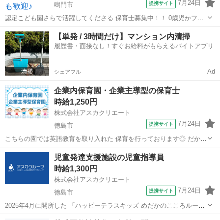
7月24日
提携サイト
鳴門市
認定こども園さらで活躍してくださる 保育士募集中！！ 0歳児かフリ
ーの保育補助を お願いする予定です☆☆ (勤務条件) 日数 週4日～ 時間
徳島
鳴門市
保育士
【単発 / 3時間だけ】マンション内清掃
7:10～13:10(早番) 14:40～18:40(遅番) ...
履歴書・面接なし！すぐお給料がもらえるバイトアプリ
Ad
シェアフル
企業内保育園・企業主導型の保育士
時給1,250円
株式会社アスカクリエート
7月24日
提携サイト
徳島市
こちらの園では英語教育を取り入れた 保育を行っております◎ だから
と言って保育士さんの ★英語スキルは一切不問です★ 英語教育を導入
徳島
徳島市
保育士
児童発達支援施設の児童指導員
したカリキュラムや 朝の会・帰りの会は外国人の英語教師が 担当いた
時給1,300円
します(^^)/ 一...
株式会社アスカクリエート
7月24日
提携サイト
徳島市
2025年4月に開所した 「ハッピーテラスキッズ めだかのこころルー
ム」 全国展開のフランチャイズ事業所なので 研修やマニュアルが整っ
徳島
徳島市
保育士