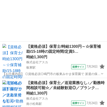
【資格必須】保育士/時給1300円～☆保育補
助/15-18時の固定時間/定員5…
時給1,300円
株式会社アスカ
7月24日
提携サイト
板東駅
【お仕事内容】 ◎資格必須◎鳴門市の板東みやま保育園で 派遣の保育
士さん募集♪ ∴‥∵‥∴‥∵‥∴‥∴‥∵ 0歳～3歳の定員50名の少人数の
徳島
鳴門市
板東駅
保育士
【資格必須】保育士／送迎業務なし♪／勤務時
保育園です(*^^*) 【お仕事内容】 ・保育補助業務 （遊びの見守り、食
間相談可能☆／未経験歓迎◎／ブランク…
事の...
時給1,300円
株式会社アスカ
7月24日
提携サイト
南小松島駅