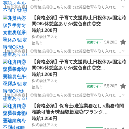
【お仕事内容】 ◎資格必須◎こちらの園では英語教育を取り入れた 保
育を行っております◎ だからと言って保育士さんの ★英語スキルは一
徳島
徳島市
保育士
【資格必須】子育て支援員/土日祝休み/固定時
切不問です★ 英語教育を導入したカリキュラムや 朝の会・帰りの会は
間OK/休憩室あり☆/髪色自由◎交…
外国人の英語教師が 担...
時給1,200円
株式会社アスカ
5月20日
提携サイト
徳島市
【お仕事内容】 ◎資格必須◎こちらの園では英語教育を取り入れた 保
育を行っております◎ だからと言って ★英語スキルは一切不問です★
徳島
徳島市
保育士
【資格必須】子育て支援員/土日祝休み/固定時
英語教育を導入したカリキュラムや 朝の会・帰りの会は外国人の英語
間OK/休憩室あり☆/髪色自由◎交…
教師が 担当いたします...
時給1,200円
株式会社アスカ
5月20日
提携サイト
徳島市
【お仕事内容】 ◎資格必須◎こちらの園では英語教育を取り入れた 保
育を行っております◎ だからと言って ★英語スキルは一切不問です★
徳島
徳島市
保育士
【資格必須】保育士/送迎業務なし♪/勤務時間
英語教育を導入したカリキュラムや 朝の会・帰りの会は外国人の英語
相談可能★/未経験歓迎◎/ブランク…
教師が 担当いたします...
時給1,250円
株式会社アスカ