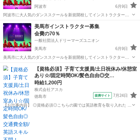
阿波市
6月9日
阿波市に大人気のダンススクールを新規開校してインストラクターと
して働きませんか？ 加盟料などの初期費用は不要ですので安心です。
徳島
阿波市
インストラクター
美馬市インストラクター募集
ダンスイントラの地位、労働環境の向上を旗印に、現在全国のダンサ
会費の70％
ーに向けてダンスだけで生活...
一般社団法人ドリーマーズユニオン
美馬市
6月9日
美馬市に大人気のダンススクールを新規開校してインストラクターと
して働きませんか？ 加盟料などの初期費用は不要ですので安心です。
徳島
美馬市
インストラクター
【資格必須】子育て支援員/土日祝休み/休憩室
ダンスイントラの地位、労働環境の向上を旗印に、現在全国のダンサ
あり☆/固定時間OK/髪色自由◎交…
ーに向けてダンスだけで生活...
時給1,200円
株式会社アスカ
7月24日
提携サイト
徳島市
【お仕事内容】 ◎資格必須◎こちらの園では英語教育を取り入れた 保
育を行っております◎ だからと言って ★英語スキルは一切不問です★
徳島
徳島市
保育士
英語教育を導入したカリキュラムや 朝の会・帰りの会は外国人の英語
教師が 担当いたします...