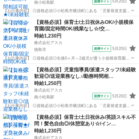
5月20日
提携サイト
南小松島駅
【お仕事内容】 ◎資格必須◎小松島市横須町にある 「児童発達支援セ
ンターめだか」の 派遣保育士さんの求人です！ ことばや運動等発達が
徳島
小松島市
南小松島駅
保育士
【資格必須】保育士/土日祝休みOK/小規模保
気になる 就学前（1歳～5歳）のお子様を対象とし あそびや生活習慣の
育園/固定時間OK/残業なし☆/交…
指導、言語訓練等を 一...
時給1,230円
株式会社アスカ
5月20日
提携サイト
徳島市
【お仕事内容】 ◎資格必須◎生後6ヶ月～2歳児が通う小規模保育園♪
保育士の資格を活かして 働いてみませんか？(*^^*) 園児の増員に伴
徳島
徳島市
保育士
【資格必須】児童指導員/派遣スタッフ/未経験
い、 職員さんを募集しています！ ■お仕事内容 ‾‾‾‾‾‾‾ 園児の見守り、
歓迎◎/送迎業務なし♪/勤務時間相…
食...
時給1,250円
株式会社アスカ
5月20日
提携サイト
南小松島駅
【お仕事内容】 ◎資格必須◎小松島市横須町にある 「児童発達支援セ
ンターめだか」の 派遣児童指導員さんの求人です！ ことばや運動等発
徳島
小松島市
南小松島駅
保育士
【資格必須】保育士/土日祝休み/英語スキル不
達が気になる 就学前（1歳～5歳）のお子様を対象とし あそびや生活習
問！髪色自由◎/休憩室あり☆/イン…
慣の指導、言語訓練等を...
時給1,230円
株式会社アスカ