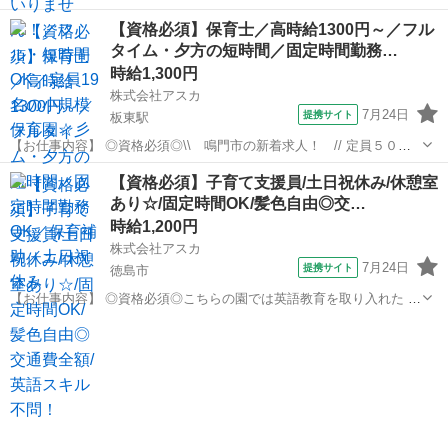
す！ 【仕事内容】 ・小規模保育園における 0歳児から2歳児の乳幼
徳島
阿南市
保育士
【資格必須】保育士／高時給1300円～／フル
児の保育全般 【勤務条件】 日数 週3日～5日 時間 8:30～17:30・
タイム・夕方の短時間／固定時間勤務…
14:00...
時給1,300円
株式会社アスカ
7月24日
提携サイト
板東駅
【お仕事内容】 ◎資格必須◎\\ 鳴門市の新着求人！ // 定員５０名
で約１６名（パート含む） の保育士で保育しています 園児数が各クラ
徳島
鳴門市
板東駅
保育士
【資格必須】子育て支援員/土日祝休み/休憩室
ス５～１５名でゆったりしています （ 仕事内容 ） ・登園・降園の
あり☆/固定時間OK/髪色自由◎交…
対応 ・日々の保育...
時給1,200円
株式会社アスカ
7月24日
提携サイト
徳島市
【お仕事内容】 ◎資格必須◎こちらの園では英語教育を取り入れた 保
育を行っております◎ だからと言って ★英語スキルは一切不問です★
徳島
徳島市
保育士
英語教育を導入したカリキュラムや 朝の会・帰りの会は外国人の英語
教師が 担当いたします...