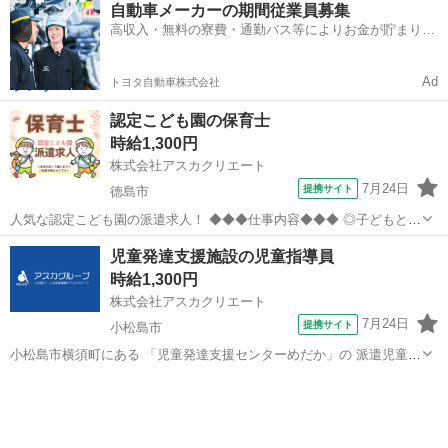
自動車メーカーの期間従業員募集
達が気になる 就学前（1歳～5歳）のお子様を対象とし あそびや生活習
高収入・無料の寮費・通勤バス等によりお金が貯まりや
慣の指導、言語訓練等を...
すい環境
Ad
トヨタ自動車株式会社
認定こども園の保育士
時給1,300円
株式会社アスカクリエート
7月24日
提携サイト
徳島市
人気な認定こども園の派遣求人！ ◆◆◆仕事内容◆◆◆ ◎子どもと元
気よく遊ぶ♪ ◎制作物のお手伝い ◎清掃や環境設定 など メインで担
徳島
徳島市
保育士
児童発達支援施設の児童指導員
当する保育士さんが 優しく教えてくださいます。 資格があればブラン
時給1,300円
クOK！ ◆◆...
株式会社アスカクリエート
7月24日
提携サイト
小松島市
小松島市横須町にある 「児童発達支援センターめだか」の 派遣児童指
導員さんの求人です！ ことばや運動等発達が気になる 就学前(1歳～5
徳島
小松島市
保育士
歳)のお子様を対象とし あそびや生活習慣の指導、言語訓練等を 一人
ひとりに応じた方法で行...