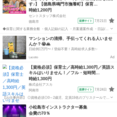
す♪】【徳島県鳴門市撫養町】保育…
員で協力しながら保育を行っ...
時給1,200円
セントスタッフ株式会社
7月21日
提携サイト
徳島市
◆保育に関する業務全般 ・個人記録の記入 ・月案週案作成 ・日誌/連
絡帳の記入 ・保護者対応 ・日々の保育リーダー/リーダー補助 ・午睡
徳島
徳島市
保育士
マンションの清掃、手伝ってくれる人いませ
確認 ・保育室内清掃 等 一人ひとりの得意なことを生かし、全職員で
んか？😭🙏
協力しながら保育を行っ...
日給例1万円〜 / 登録不要！高時給求人多数✨
Ad
Lacotto
【資格必須】保育士／高時給1,300円／英語ス
キルはいりません！／フル・短時間…
時給1,300円
株式会社アスカ
7月24日
提携サイト
阿南市
【お仕事内容】 ◎資格必須◎0～2歳児、定員19名のプリスクールで
す！ 【仕事内容】 ・小規模保育園における 0歳児から2歳児の乳幼
徳島
阿南市
保育士
小松島市インストラクター募集
児の保育全般 【勤務条件】 日数 週3日～5日 時間 8:30～17:30・
会費の70％
14:00...