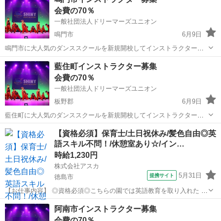
ンスイントラの地位、労働環境の向上を旗印に、現在全国のダンサー
会費の70％
に向けてダンスだけで生活し...
一般社団法人ドリーマーズユニオン
鳴門市
6月9日
鳴門市に大人気のダンススクールを新規開校してインストラクターと
して働きませんか？ 加盟料などの初期費用は不要ですので安心です。
徳島
鳴門市
インストラクター
藍住町インストラクター募集
ダンスイントラの地位、労働環境の向上を旗印に、現在全国のダンサ
会費の70％
ーに向けてダンスだけで生活...
一般社団法人ドリーマーズユニオン
板野郡
6月9日
藍住町に大人気のダンススクールを新規開校してインストラクターと
して働きませんか？ 加盟料などの初期費用は不要ですので安心です。
徳島
板野郡
インストラクター
藍住町
【資格必須】保育士/土日祝休み/髪色自由◎英
ダンスイントラの地位、労働環境の向上を旗印に、現在全国のダンサ
語スキル不問！/休憩室あり☆/イン…
ーに向けてダンスだけで生活...
時給1,230円
株式会社アスカ
5月31日
提携サイト
徳島市
【お仕事内容】 ◎資格必須◎こちらの園では英語教育を取り入れた 保
育を行っております◎ だからと言って保育士さんの ★英語スキルは一
徳島
徳島市
保育士
阿南市インストラクター募集
切不問です★ 英語教育を導入したカリキュラムや 朝の会・帰りの会は
会費の70％
外国人の英語教師が 担...