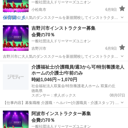
一般社団法人ドリーマーズユニオン
小松島市
6月9日
小松島市に大人気のダンススクールを新規開校してインストラクター
として働きませんか？ 加盟料などの初期費用は不要ですので安心で
徳島
小松島市
インストラクター
吉野川市インストラクター募集
す。 ダンスイントラの地位、労働環境の向上を旗印に、現在全国のダ
会費の70％
ンサーに向けてダンスだけで生...
一般社団法人ドリーマーズユニオン
吉野川市
6月9日
吉野川市に大人気のダンススクールを新規開校してインストラクター
として働きませんか？ 加盟料などの初期費用は不要ですので安心で
徳島
吉野川市
インストラクター
介護福祉士/介護職員/週3から可/特別養護老人
す。 ダンスイントラの地位、労働環境の向上を旗印に、現在全国のダ
ホームの介護士/午前のみ
ンサーに向けてダンスだけで生...
時給1,046円～1,070円
社会福祉法人双葉会/特別養護老人ホーム 双葉の丘
徳島県
スポンサー：求人ボックス
08月07日
【仕事内容】募集職種 介護職・ヘルパー(介護職員・介護スタッフ) パ
ート・アルバイト 仕事内容 身体介護、食事介助、入浴介助、排泄介
アルバイト・パート
阿波市インストラクター募集
助、生活援助、リネン交換、レク企画・運営 給与・手当 <給与> 時給
会費の70％
1,046〜1,070円 <基...
一般社団法人ドリーマーズユニオン