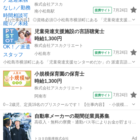
株式会社アスカ
7月24日
提携サイト
南小松島駅
【お仕事内容】 ◎資格必須◎小松島市横須町にある 「児童発達支援セ
ンターめだか」の 派遣保育士さんの求人です！ ことばや運動等発達が
徳島
小松島市
南小松島駅
保育士
児童発達支援施設の言語聴覚士
気になる 就学前（1歳～5歳）のお子様を対象とし あそびや生活習慣の
時給1,300円
指導、言語訓練等を 一...
株式会社アスカクリエート
7月24日
提携サイト
小松島市
小松島市横須町にある 「児童発達支援センターめだか」の 派遣言語聴
覚士さんの求人です！ ことばや運動等発達が気になる 就学前(1歳～5
徳島
小松島市
保育士
小規模保育園の保育士
歳)のお子様を対象とし あそびや生活習慣の指導、言語訓練等を 一人
時給1,300円
ひとりに応じた方法で行...
株式会社アスカクリエート
7月24日
提携サイト
阿南市
0～2歳児、定員19名のプリスクールです！ 【仕事内容】 ・小規模保
育園における 0歳児から2歳児の乳幼児の保育全般 【勤務条件】 日数
徳島
阿南市
保育士
自動車メーカーの期間従業員募集
週3日～5日 時間 8:30～17:30・14:00～17:30など ご相...
高収入・無料の寮費・通勤バス等によりお金が貯まりや
すい環境
Ad
トヨタ自動車株式会社