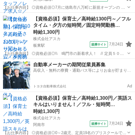
【お仕事内容】 ◎資格必須◎7月に徳島市八万町に新規オープンの 児
童発達支援・放課後等デイサービス 「児童デイこころ＋」の オープニ
徳島
徳島市
文化の森駅
保育士
【資格必須】保育士／高時給1300円～／フル
ングスタッフ求人です！ 派遣スタッフさん募集中です★ 平日は12時か
タイム・夕方の短時間／固定時間勤務…
らスタートなので 朝は...
時給1,300円
株式会社アスカ
7月24日
提携サイト
板東駅
【お仕事内容】 ◎資格必須◎\\ 鳴門市の新着求人！ // 定員５０名
で約１６名（パート含む） の保育士で保育しています 園児数が各クラ
徳島
鳴門市
板東駅
保育士
自動車メーカーの期間従業員募集
ス５～１５名でゆったりしています （ 仕事内容 ） ・登園・降園の
高収入・無料の寮費・通勤バス等によりお金が貯まりや
対応 ・日々の保育...
すい環境
Ad
トヨタ自動車株式会社
【資格必須】保育士／高時給1,300円／英語ス
キルはいりません！／フル・短時間…
時給1,300円
株式会社アスカ
7月24日
提携サイト
阿南市
【お仕事内容】 ◎資格必須◎0～2歳児、定員19名のプリスクールで