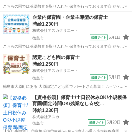
こちらの園では英語教育を取り入れた 保育を行っております◎ だから
と言って ★英語スキルは一切不問です★ 英語教育を導入したカリキュ
徳島
徳島市
保育士
企業内保育園・企業主導型の保育士
ラムや 朝の会・帰りの会は外国人の英語教師が 担当いたします(^^)/
時給1,230円
一緒に子どもた...
株式会社アスカクリエート
5月1日
提携サイト
徳島市
こちらの園では英語教育を取り入れた 保育を行っております◎ だから
と言って保育士さんの ★英語スキルは一切不問です★ 英語教育を導入
徳島
徳島市
保育士
認定こども園の保育士
したカリキュラムや 朝の会・帰りの会は外国人の英語教師が 担当いた
時給1,250円
します(^^)/ 一...
株式会社アスカクリエート
5月1日
提携サイト
徳島市
徳島市大原町にある 大原認定こども園で パートさん募集！ ∴‥∵‥
∴‥∵‥∴‥∴‥∵‥∴ 0歳児から就学前までの定員92名の 認定こども
徳島
徳島市
保育士
【資格必須】保育士/土日祝休みOK/小規模保
園です！ 保育補助をお任せします♪ 遊び・おやつ・給食・昼寝など♪
育園/固定時間OK/残業なし☆/交…
育児と仕事を...
時給1,230円
株式会社アスカ
5月20日
提携サイト
徳島市
【お仕事内容】 ◎資格必須◎生後6ヶ月～2歳児が通う小規模保育園♪