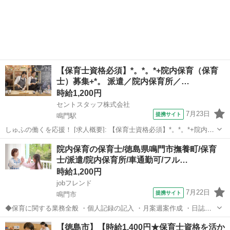
【保育士資格必須】*。*。*+院内保育（保育
士）募集+*。 派遣／院内保育所／…
時給1,200円
セントスタッフ株式会社
7月23日
提携サイト
鳴門駅
しゅふの働くを応援！ [求人概要]: 【保育士資格必須】*。*。*+院内保
育（保育士）募集+*。 派遣／院内保育所／車通勤可／フルタイム／期
徳島
鳴門市
鳴門駅
保育士
院内保育の保育士/徳島県鳴門市撫養町/保育
間限定／1200円～ [職種名]: 院内保育（保育士） [勤務地・最寄駅]: ...
士/派遣/院内保育所/車通勤可/フル…
時給1,200円
jobフレンド
7月22日
提携サイト
鳴門市
◆保育に関する業務全般 ・個人記録の記入 ・月案週案作成 ・日誌／
連絡帳の記入 ・保護者対応 ・日々の保育リーダー／リーダー補助 ・
徳島
鳴門市
保育士
【徳島市】【時給1,400円★保育士資格を活か
午睡確認 ・保育室内清掃 等 一人ひとりの得意なことを生かし、全職