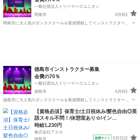
一般社団法人ドリーマーズユニオン
阿南市
6月9日
阿南市に大人気のダンススクールを新規開校してインストラクターと
して働きませんか？ 加盟料などの初期費用は不要ですので安心です。
徳島
阿南市
インストラクター
ダンスイントラの地位、労働環境の向上を旗印に、現在全国のダンサ
ーに向けてダンスだけで生活...
徳島市インストラクター募集
会費の70％
一般社団法人ドリーマーズユニオン
徳島市
6月9日
徳島市に大人気のダンススクールを新規開校してインストラクターと
して働きませんか？ 加盟料などの初期費用は不要ですので安心です。
徳島
徳島市
インストラクター
【資格必須】保育士/土日祝休み/髪色自由◎英
ダンスイントラの地位、労働環境の向上を旗印に、現在全国のダンサ
語スキル不問！/休憩室あり☆/イン…
ーに向けてダンスだけで生活...
時給1,230円
株式会社アスカ
5月31日
提携サイト
徳島市