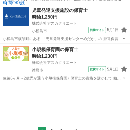
保育士の資格を活かして 働いてみませんか？(*^^*) 園児の増員に伴
徳島
徳島市
保育士
児童発達支援施設の保育士
い、 職員さんを募集しています！ ■お仕事内容 ‾‾‾‾‾‾‾ 園児の見守り、
時給1,250円
食...
株式会社アスカクリエート
5月1日
提携サイト
小松島市
小松島市横須町にある 「児童発達支援センターめだか」の 派遣保育士
さんの求人です！ ことばや運動等発達が気になる 就学前(1歳～5歳)の
徳島
小松島市
保育士
小規模保育園の保育士
お子様を対象とし あそびや生活習慣の指導、言語訓練等を 一人ひとり
時給1,230円
に応じた方法で行いま...
株式会社アスカクリエート
5月1日
提携サイト
徳島市
生後6ヶ月～2歳児が通う小規模保育園♪ 保育士の資格を活かして 働い
てみませんか？(*^^*) 園児の増員に伴い、 職員さんを募集していま
徳島
徳島市
保育士
す！ ■お仕事内容 ‾‾‾‾‾‾‾ 園児の見守り、食事や排泄の補助など 保育業
務...