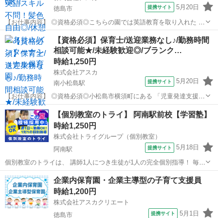
5月20日
提携サイト
徳島市
【お仕事内容】 ◎資格必須◎こちらの園では英語教育を取り入れた 保
育を行っております◎ だからと言って保育士さんの ★英語スキルは一
徳島
徳島市
保育士
【資格必須】保育士/送迎業務なし♪/勤務時間
切不問です★ 英語教育を導入したカリキュラムや 朝の会・帰りの会は
相談可能★/未経験歓迎◎/ブランク…
外国人の英語教師が 担...
時給1,250円
株式会社アスカ
5月20日
提携サイト
南小松島駅
【お仕事内容】 ◎資格必須◎小松島市横須町にある 「児童発達支援セ
ンターめだか」の 派遣保育士さんの求人です！ ことばや運動等発達が
徳島
小松島市
南小松島駅
保育士
【個別教室のトライ】 阿南駅前校【学習塾】
気になる 就学前（1歳～5歳）のお子様を対象とし あそびや生活習慣の
時給1,250円
指導、言語訓練等を 一...
株式会社トライグループ（個別教室）
5月18日
提携サイト
阿南駅
個別教室のトライは、 講師1人につき生徒が1人の完全個別指導！ 毎回
同じ生徒を担当するので教えやすさ抜群♪ あなたの得意な科目だけを
徳島
阿南市
阿南駅
塾講師
企業内保育園・企業主導型の子育て支援員
指導担当することもできます。 生徒の【やる気UP】・【成績UP】に
時給1,200円
向けて 学習指導を行っ...
株式会社アスカクリエート
5月1日
提携サイト
徳島市