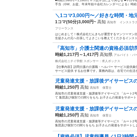
■時給1,080円～1,280円 ※下記手当により異なる ■平日
手当（GW、お盆、年末年始※会社カレンダーによる）時給＋20
＼1コマ3,000円〜／好きな時間・地
1コマ(50分)3,000円~
高知
高知市
インストラ
フリーランス
はじめまして！株式会社だんきちが運営するマンツーマン出
生徒さんの元へ出張してよさこいを教えてくださるインストラク
「高知市」介護士関連の資格必須/訪問介
時給1,217円～1,417円
高知県
アルバイト・パ
株式会社ニチイ学館
スポンサー：求人ボックス
【仕事内容】訪問介護の介護職・ヘルパー サービス提供責
サービス提供 するお仕事です。業務内容は、在宅での生活を 
児童発達支援・放課後デイサービス
時給1,250円
高知
高知市
保育士
高知市の児童発達支援・放課後等デイサービス 「ルート2
て 集団及び個別での関りをもち お子さんの発達をサポートし
児童発達支援・放課後デイサービス
時給1,250円
高知
高知市
保育士
高知市の児童発達支援・放課後等デイサービス 「ルート2
集団及び個別での関りをもち お子さんの発達をサポートします
【資格必須】児童指導員／1日3時間～O