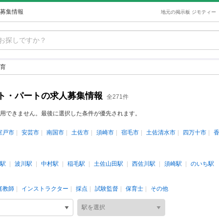
募集情報
地元の掲示板 ジモティー
育
ト・パートの求人募集情報
全271件
用できません。最後に選択した条件が優先されます。
室戸市
安芸市
南国市
土佐市
須崎市
宿毛市
土佐清水市
四万十市
駅
波川駅
中村駅
稲毛駅
土佐山田駅
西佐川駅
須崎駅
のいち駅
庭教師
インストラクター
採点
試験監督
保育士
その他