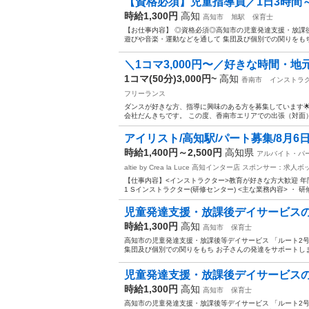
【資格必須】児童指導員／1日3時間～O
時給1,300円
高知
高知市
旭駅
保育士
【お仕事内容】 ◎資格必須◎高知市の児童発達支援・放課
遊びや音楽・運動などを通して 集団及び個別での関りをもち 
＼1コマ3,000円〜／好きな時間・地
1コマ(50分)3,000円~
高知
香南市
インストラ
フリーランス
ダンスが好きな方、指導に興味のある方を募集しています
会社だんきちです。 この度、香南市エリアでの出張（対面）
アイリスト/高知駅/パート募集/8月6
時給1,400円～2,500円
高知県
アルバイト・パ
altie by Crea la Luce 高知インター店
スポンサー：求人ボ
【仕事内容】<インストラクター>教育が好きな方大歓迎 年間
1 Sインストラクター(研修センター) <主な業務内容> ・ 研
児童発達支援・放課後デイサービス
時給1,300円
高知
高知市
保育士
高知市の児童発達支援・放課後等デイサービス 「ルート2
集団及び個別での関りをもち お子さんの発達をサポートします
児童発達支援・放課後デイサービス
時給1,300円
高知
高知市
保育士
高知市の児童発達支援・放課後等デイサービス 「ルート2