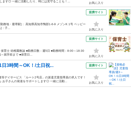
ます◎ 一緒に活動したり、時には見守ることも！...
お気に入り
提携サイト
00 [勤務地・最寄駅]： 高知県高知市鴨部1-6-9 メゾンK 1号 ペッピー
：子...
お気に入り
提携サイト
育士 幼稚園教諭 ■勤務日数：週5日 ■勤務時間：8:00～18:30
～就学前まで ■保育日...
お気に入り
日3時間～OK！/土日祝...
提携サイト
後等デイサービス 「ルート2号店」の派遣児童指導員の求人です！
お子さんの発達をサポートします◎ 一緒に活動...
お気に入り