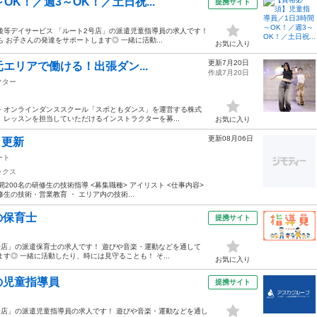
K！／週3～OK！／土日祝...
提携サイト
後等デイサービス 「ルート2号店」の派遣児童指導員の求人です！
お子さんの発達をサポートします◎ 一緒に活動...
お気に入り
更新7月20日
元エリアで働ける！出張ダン...
作成7月20日
クター
 オンラインダンススクール「スポともダンス」を運営する株式
レッスンを担当していただけるインストラクターを募...
お気に入り
更新08月06日
日更新
ート
ックス
200名の研修生の技術指導 <募集職種> アイリスト <仕事内容>
修生の技術・営業教育 ・ エリア内の技術...
の保育士
提携サイト
号店」の派遣保育士の求人です！ 遊びや音楽・運動などを通して
◎ 一緒に活動したり、時には見守ることも！ そ...
お気に入り
の児童指導員
提携サイト
号店」の派遣児童指導員の求人です！ 遊びや音楽・運動などを通し