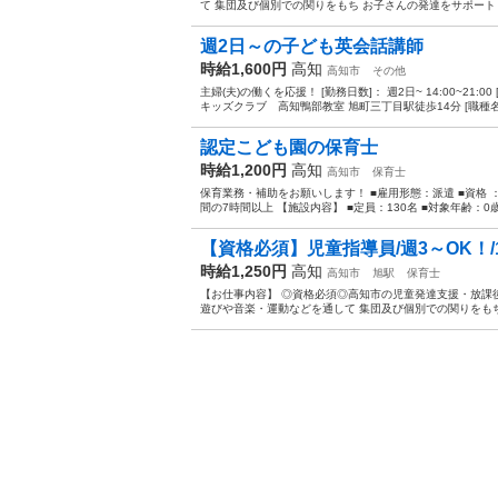
て 集団及び個別での関りをもち お子さんの発達をサポートし
週2日～の子ども英会話講師
時給1,600円
高知
高知市
その他
主婦(夫)の働くを応援！ [勤務日数]： 週2日~ 14:00~21:
キッズクラブ 高知鴨部教室 旭町三丁目駅徒歩14分 [職種名]
認定こども園の保育士
時給1,200円
高知
高知市
保育士
保育業務・補助をお願いします！ ■雇用形態：派遣 ■資格 ：保
間の7時間以上 【施設内容】 ■定員：130名 ■対象年齢：0歳
【資格必須】児童指導員/週3～OK！/1
時給1,250円
高知
高知市
旭駅
保育士
【お仕事内容】 ◎資格必須◎高知市の児童発達支援・放課
遊びや音楽・運動などを通して 集団及び個別での関りをもち 