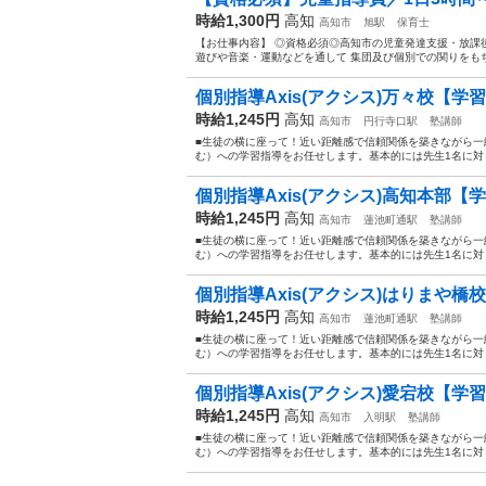
時給1,300円
高知
高知市
旭駅
保育士
【お仕事内容】 ◎資格必須◎高知市の児童発達支援・放課
遊びや音楽・運動などを通して 集団及び個別での関りをもち 
個別指導Axis(アクシス)万々校【学
時給1,245円
高知
高知市
円行寺口駅
塾講師
■生徒の横に座って！近い距離感で信頼関係を築きながら一
む）への学習指導をお任せします。基本的には先生1名に対し
個別指導Axis(アクシス)高知本部【
時給1,245円
高知
高知市
蓮池町通駅
塾講師
■生徒の横に座って！近い距離感で信頼関係を築きながら一
む）への学習指導をお任せします。基本的には先生1名に対し
個別指導Axis(アクシス)はりまや橋
時給1,245円
高知
高知市
蓮池町通駅
塾講師
■生徒の横に座って！近い距離感で信頼関係を築きながら一
む）への学習指導をお任せします。基本的には先生1名に対し
個別指導Axis(アクシス)愛宕校【学
時給1,245円
高知
高知市
入明駅
塾講師
■生徒の横に座って！近い距離感で信頼関係を築きながら一
む）への学習指導をお任せします。基本的には先生1名に対し