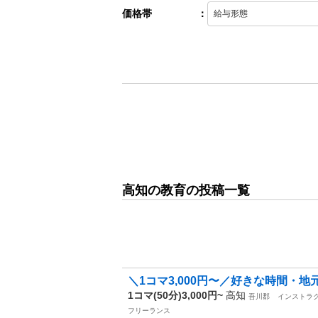
価格帯
：
高知の教育の投稿一覧
＼1コマ3,000円〜／好きな時間・地
1コマ(50分)3,000円~
高知
吾川郡
インストラ
フリーランス