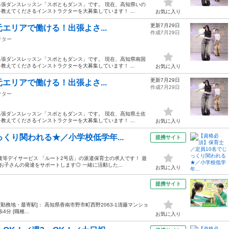
張ダンスレッスン「スポともダンス」です。 現在、高知県いの
えてくださるインストラクターを大募集しています！ ...
お気に入り
更新7月29日
元エリアで働ける！出張よさ...
作成7月29日
クター
張ダンスレッスン「スポともダンス」です。 現在、高知県南国
えてくださるインストラクターを大募集しています！ ...
お気に入り
更新7月29日
元エリアで働ける！出張よさ...
作成7月29日
クター
張ダンスレッスン「スポともダンス」です。 現在、高知県土佐
えてくださるインストラクターを大募集しています！ ...
お気に入り
くり関われる★／小学校低学年...
提携サイト
等デイサービス 「ルート2号店」の派遣保育士の求人です！ 遊
子さんの発達をサポートします◎ 一緒に活動した...
お気に入り
提携サイト
:00 [勤務地・最寄駅]： 高知県香南市野市町西野2063-1清藤マンショ
 [職種...
お気に入り