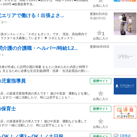
早朝・夕方手当 時給＋100円 ■休日手当 時給＋100円 ■特別期間
0円 ■処遇改善手当...
お気に入り
更新6月25日
元エリアで働ける！出張よさ...
作成5月3日
クター
1
張ダンスレッスン「スポともダンス」です。 現在、高知県内で
ターを大募集しています！ 🌟 スポともダンスで...
お気に入り
更新08月05日
護の介護職・ヘルパー/時給1,2...
ート
任者が作成した訪問介護計画書 をもとに決められた内容と時間で
支えるために必要な生活支援(調理・洗濯・ 生活必需品の買い...
の児童指導員
提携サイト
号店」の派遣児童指導員の求人です！ 遊びや音楽・運動などを通し
ます◎ 一緒に活動したり、時には見守ることも！...
お気に入り
の保育士
提携サイト
号店」の派遣保育士の求人です！ 遊びや音楽・運動などを通して
◎ 一緒に活動したり、時には見守ることも！ そ...
お気に入り
K！／週3～OK！／土日祝...
提携サイト