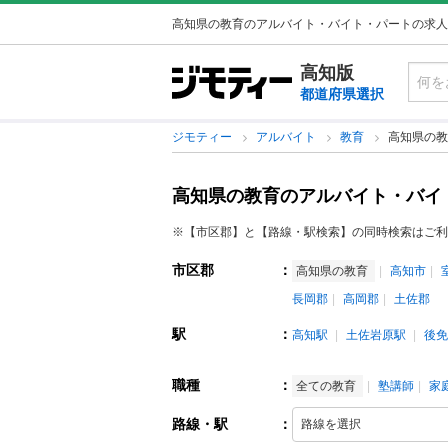
高知県の教育のアルバイト・バイト・パートの求人
高知版
都道府県選択
ジモティー
アルバイト
教育
高知県の教
高知県の教育のアルバイト・バイ
※【市区郡】と【路線・駅検索】の同時検索はご利
市区郡
：
高知県の教育
高知市
長岡郡
高岡郡
土佐郡
駅
：
高知駅
土佐岩原駅
後免
職種
：
全ての教育
塾講師
家
路線・駅
：