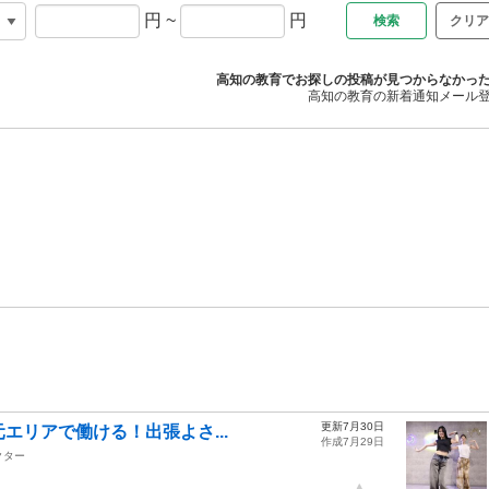
円
~
円
クリア
高知の教育でお探しの投稿が見つからなかっ
高知の教育の新着通知メール
更新7月30日
元エリアで働ける！出張よさ...
作成7月29日
クター