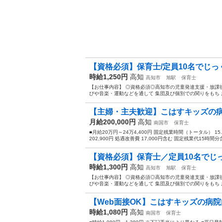
【資格必須】保育士/定員10名でじっく
時給1,250円
高知
高知市
旭駅
保育士
【お仕事内容】 ◎資格必須◎高知市の児童発達支援・放課後
びや音楽・運動などを通して 集団及び個別での関りをもち お
【主婦・主夫歓迎】こはすキッズの
月給200,000円
高知
南国市
保育士
■月給20万円～24万4,400円 固定残業時間（トータル） 15.0
202,900円 処遇改善費 17,000円含む 固定残業代15時間分含
【資格必須】保育士／定員10名でじっ
時給1,300円
高知
高知市
旭駅
保育士
【お仕事内容】 ◎資格必須◎高知市の児童発達支援・放課後
びや音楽・運動などを通して 集団及び個別での関りをもち お
【Web面接OK】こはすキッズの病
時給1,080円
高知
南国市
保育士