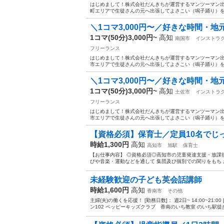
はじめまして！株式会社だんきちが運営するマンツーマン出
町エリアで生徒さんの元へ出張してよさこい（鳴子踊り）を教
＼1コマ3,000円〜／好きな時間・地
1コマ(50分)3,000円~
高知
南国市
インストラ
フリーランス
はじめまして！株式会社だんきちが運営するマンツーマン出
市エリアで生徒さんの元へ出張してよさこい（鳴子踊り）を教
＼1コマ3,000円〜／好きな時間・地
1コマ(50分)3,000円~
高知
土佐市
インストラ
フリーランス
はじめまして！株式会社だんきちが運営するマンツーマン出
市エリアで生徒さんの元へ出張してよさこい（鳴子踊り）を教
【資格必須】保育士／定員10名でじっ
時給1,300円
高知
高知市
旭駅
保育士
【お仕事内容】 ◎資格必須◎高知市の児童発達支援・放課後
びや音楽・運動などを通して 集団及び個別での関りをもち お
未経験歓迎の子ども英会話講師
時給1,600円
高知
香南市
その他
主婦(夫)の働くを応援！ [勤務日数]： 週2日~ 14:00~21
ン102 ペッピーキッズクラブ 香南のいち教室 のいち駅徒歩4分