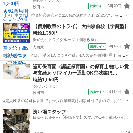
株式会社アスカ
5月20日
提携サイト
秋田市
【お仕事内容】 ◎資格必須◎定員120名の活気あふれる認定こども園
◎ 子どもたちの笑顔に囲まれながら、 楽しくお仕事ができる環境です
秋田
秋田市
保育士
【個別教室のトライ】 大曲駅前校【学習塾】
☆彡 弊社派遣スタッフも活躍中の職場です！ お仕事内容は、 ● 各ク
時給1,350円
ラスでの活動補助や見守...
株式会社トライグループ（個別教室）
5月18日
提携サイト
大曲駅
個別教室のトライは、 講師1人につき生徒が1人の完全個別指導！ 毎回
同じ生徒を担当するので教えやすさ抜群♪ あなたの得意な科目だけを
秋田
大仙市
大曲駅
塾講師
認可保育園（認証保育園）の保育士/嬉しい賞
指導担当することもできます。 生徒の【やる気UP】・【成績UP】に
与支給あり!マイカー通勤OK◎残業ほ…
向けて 学習指導を行っ...
時給1,050円
jobフレンド3
5月12日
提携サイト
秋田市
●定員60名の認可保育園です☆彡就業時間は相談可能ですので、お問い
合わせください◎●マイカー通勤OKで駐車場無料！！毎日の通勤も安
秋田
秋田市
保育士
洗い場スタッフ
心ラクラクです♪雨の日も安心ですね★●パートにも嬉しい賞与の支給
日給例1万円〜 /【登録不要】スマホで1分！単発バイト
あり☆彡日頃の頑張りをしっかり...
一括検索✨
Ad