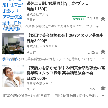
週休二日制♪/残業原則なし◎/ブラ…
のために、、、 ・産休・育休の...
時給1,150円
株式会社アスカ
7月15日
提携サイト
秋田市
【お仕事内容】 ◎資格必須◎定員90名の認可保育園にて、 フリー保育
士の募集です☆彡 特定のクラスに固定されず、 園全体を見渡しながら
秋田
秋田市
保育士
【秋田で英会話勉強会】進行スタッフ募集中
お子さまの成長を支えるやりがいがあります◎ お仕事内容は、 ●各ク
日給3,000円
ラスの保育補助や見守...
株式会社ＧＯＯＶＥＲ
秋田市
1月27日
秋田で開催される英会話勉強会の進行スタッフを募集しています！ た
だいま英会話勉強会は全国各地で開催されていますが、今回、秋田に
秋田
秋田市
教育
スタッフ
【英語力を活かせる!】秋田英会話勉強会の運
て開催予定です！ 開催するにあたって、進行のお手伝いをしてくれる
営業務スタッフ募集 英会話勉強会の会…
スタッフを募集しています！...
日給3,000円
秋田英会話クラブ
秋田市
1月27日
1回3000円(交通費含む) 週1回程度、1回約2時間 秋田で開催を予定して
いる英会話勉強会の運営業務。 1回2時間程度で、英会話勉強会のMC
秋田
秋田市
インストラクター
スタッフ
をしていただきます。 勤務地はその時々の勉強会の会場によって違い