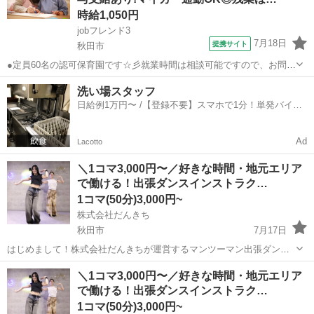
時給1,050円
jobフレンド3
7月18日
提携サイト
秋田市
●定員60名の認可保育園です☆彡就業時間は相談可能ですので、お問い
合わせください◎●マイカー通勤OKで駐車場無料！！毎日の通勤も安
秋田
秋田市
保育士
洗い場スタッフ
心ラクラクです♪雨の日も安心ですね★●パートにも嬉しい賞与の支給
日給例1万円〜 /【登録不要】スマホで1分！単発バイト
あり☆彡日頃の頑張りをしっかり...
一括検索✨
Ad
Lacotto
＼1コマ3,000円〜／好きな時間・地元エリア
で働ける！出張ダンスインストラク…
1コマ(50分)3,000円~
株式会社だんきち
秋田市
7月17日
はじめまして！株式会社だんきちが運営するマンツーマン出張ダンス
レッスン「スポともダンス」です。 現在、生徒さんの元へ出張してダ
秋田
秋田市
インストラクター
フリーランス
＼1コマ3,000円〜／好きな時間・地元エリア
ンスを教えてくださるインストラクターを大募集しています！ 🌟 スポ
で働ける！出張ダンスインストラク…
ともダンスで働く4つのメ...
1コマ(50分)3,000円~