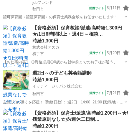
jobフレンド
6月11日
提携サイト
秋田市
認可保育園（認証保育園）の保育士業務全般をお任せいたします！ 嬉
しい賞与支給あり★マイカー通勤OK◎残業ほぼなし！定員60名のアッ
秋田
秋田市
保育士
【資格必須】保育教諭/派遣/高時給1,300円
トホームな保育園です♪ アルバイト,パート 交通費支給（上限3万1,600
★/1日6時間以上・週4日～相談…
円/月）、各種...
時給1,300円
株式会社アスカ
5月20日
提携サイト
横手市
【お仕事内容】 ◎資格必須◎0歳から就学前までのお子様が通う、 地
域に親しまれている認定こども園です◎ 一人ひとりの個性を大切にす
秋田
横手市
保育士
週2日～の子ども英会話講師
る方針で、 落ち着いた環境でお仕事ができます☆彡 お仕事内容は、 ●
時給1,600円
お子様の遊びの見守りや...
イッティージャパン株式会社
7月21日
提携サイト
秋田市
主婦(夫)の働くを応援！ [勤務日数]： 週2日~ 14:00~21:00 [勤務地・最
寄駅]： 秋田県秋田市新屋元町19-25 1階 ペッピーキッズクラブ 新
秋田
秋田市
その他
【資格必須】保育士/派遣/高時給1,200円～★/
屋教室 新屋(秋田県)駅徒歩12分 [職種名]：子ども英...
残業原則なし☆彡/週休二日制…
時給1,200円