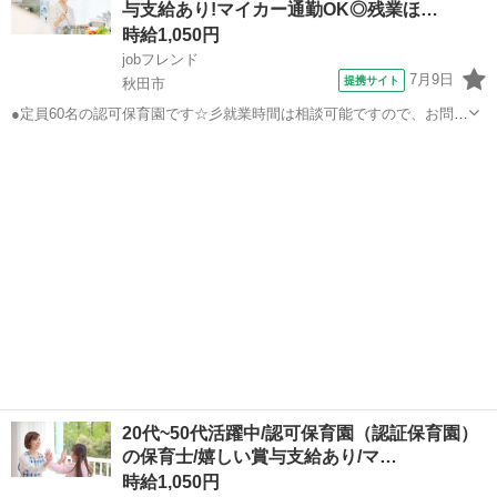
与支給あり!マイカー通勤OK◎残業ほ…
ともダンスで働く4つのメ...
時給1,050円
jobフレンド
7月9日
提携サイト
秋田市
●定員60名の認可保育園です☆彡就業時間は相談可能ですので、お問い
合わせください◎●マイカー通勤OKで駐車場無料！！毎日の通勤も安
秋田
秋田市
保育士
心ラクラクです♪雨の日も安心ですね★●パートにも嬉しい賞与の支給
あり☆彡日頃の頑張りをしっかり...
20代~50代活躍中/認可保育園（認証保育園）
の保育士/嬉しい賞与支給あり/マ…
時給1,050円