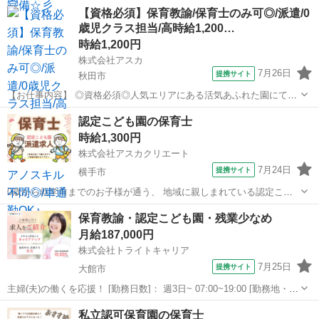
【資格必須】保育教諭/保育士のみ可◎/派遣/0
歳児クラス担当/高時給1,200…
時給1,200円
株式会社アスカ
7月26日
提携サイト
秋田市
【お仕事内容】 ◎資格必須◎人気エリアにある活気あふれた園にて、
0歳児クラスを担当していただく派遣の募集です☆彡 かわいいお子さ
秋田
秋田市
保育士
認定こども園の保育士
まの成長を間近で見守りながら、 ゆったりと保育に取り組める環境で
時給1,300円
す◎ お仕事内容は、 ●お子...
株式会社アスカクリエート
7月24日
提携サイト
横手市
0歳から就学前までのお子様が通う、 地域に親しまれている認定こど
も園です◎ 一人ひとりの個性を大切にする方針で、 落ち着いた環境で
秋田
横手市
保育士
保育教諭・認定こども園・残業少なめ
お仕事ができます☆彡 お仕事内容は、 ● お子様の遊びの見守りや活動
月給187,000円
サポート ● 食事の介助...
株式会社トライトキャリア
7月25日
提携サイト
大館市
主婦(夫)の働くを応援！ [勤務日数]： 週3日~ 07:00~19:00 [勤務地・最
寄駅]： 秋田県大館市片山町3丁目2番21号 非公開 東大館駅自動車5分
秋田
大館市
保育士
私立認可保育園の保育士
[職種名]：保育教諭・認定こども園・残業少なめ [求...