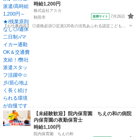
時給1,200円
株式会社アスカ
7月26日
提携サイト
秋田市
【お仕事内容】 ◎資格必須◎定員120名の活気あふれる認定こども園
◎ 子どもたちの笑顔に囲まれながら、 楽しくお仕事ができる環境です
秋田
秋田市
保育士
☆彡 弊社派遣スタッフも活躍中の職場です！ お仕事内容は、 ● 各ク
ラスでの活動補助や見守...
【未経験歓迎】院内保育園 ちえの和の病院
内保育園の夜勤保育士
時給1,100円
院内保育園 ちえの和