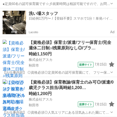
●定員60名の認可保育園です☆彡就業時間は相談可能ですので、お問い
合わせください◎●マイカー通勤OKで駐車場無料！！毎日の通勤も安
秋田
秋田市
保育士
洗い場スタッフ
心ラクラクです♪雨の日も安心ですね★●パートにも嬉しい賞与の支給
日給例1万円〜 /【登録不要】スマホで1分！単発バイト
あり☆彡日頃の頑張りをしっかり...
一括検索✨
Ad
Lacotto
【資格必須】保育士/派遣/フリー保育士/完全
週休二日制♪/残業原則なし◎/ブラ…
時給1,150円
株式会社アスカ
7月15日
提携サイト
秋田市
【お仕事内容】 ◎資格必須◎定員90名の認可保育園にて、 フリー保育
士の募集です☆彡 特定のクラスに固定されず、 園全体を見渡しながら
秋田
秋田市
保育士
【資格必須】保育教諭/保育士のみ可◎/派遣/0
お子さまの成長を支えるやりがいがあります◎ お仕事内容は、 ●各ク
歳児クラス担当/高時給1,200…
ラスの保育補助や見守...
時給1,200円
株式会社アスカ
7月15日
提携サイト
秋田市
【お仕事内容】 ◎資格必須◎人気エリアにある活気あふれた園にて、