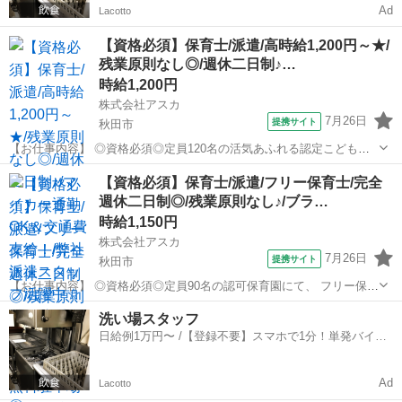
Ad
Lacotto
【資格必須】保育士/派遣/高時給1,200円～★/
残業原則なし◎/週休二日制♪…
時給1,200円
株式会社アスカ
7月26日
提携サイト
秋田市
【お仕事内容】 ◎資格必須◎定員120名の活気あふれる認定こども園
◎ 子どもたちの笑顔に囲まれながら、 楽しくお仕事ができる環境です
秋田
秋田市
保育士
【資格必須】保育士/派遣/フリー保育士/完全
☆彡 弊社派遣スタッフも活躍中の職場です！ お仕事内容は、 ● 各ク
週休二日制◎/残業原則なし♪/ブラ…
ラスでの活動補助や見守...
時給1,150円
株式会社アスカ
7月26日
提携サイト
秋田市
【お仕事内容】 ◎資格必須◎定員90名の認可保育園にて、 フリー保育
士の募集です☆彡 特定のクラスに固定されず、 園全体を見渡しながら
秋田
秋田市
保育士
洗い場スタッフ
お子さまの成長を支えるやりがいがあります◎ お仕事内容は、 ●各ク
日給例1万円〜 /【登録不要】スマホで1分！単発バイト
ラスの保育補助や見守...
一括検索✨
Ad
Lacotto