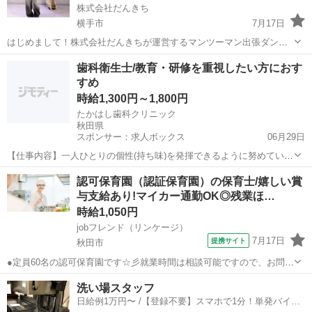
株式会社だんきち
横手市
7月17日
はじめまして！株式会社だんきちが運営するマンツーマン出張ダンス
レッスン「スポともダンス」です。 現在、生徒さんの元へ出張してダ
秋田
横手市
インストラクター
フリーランス
歯科衛生士/教育・研修を重視したい方におす
ンスを教えてくださるインストラクターを大募集しています！ 🌟 スポ
すめ
ともダンスで働く4つのメ...
時給1,300円～1,800円
たかはし歯科クリニック
秋田県
スポンサー：求人ボックス
06月29日
【仕事内容】一人ひとりの個性(持ち味)を発揮できるように努めていま
す。 主に口腔衛生管理業務(スケーリング、PMTC、TBIなど) 歯科衛生
アルバイト・パート
認可保育園（認証保育園）の保育士/嬉しい賞
士さん同士が繋がり合え、情報共有出来る研修会への参加の後押しを
与支給あり!マイカー通勤OK◎残業ほ…
しています。 【給与】時給...
時給1,050円
jobフレンド（リンケージ）
7月17日
提携サイト
秋田市
●定員60名の認可保育園です☆彡就業時間は相談可能ですので、お問い
合わせください◎●マイカー通勤OKで駐車場無料！！毎日の通勤も安
秋田
秋田市
保育士
洗い場スタッフ
心ラクラクです♪雨の日も安心ですね★●パートにも嬉しい賞与の支給
日給例1万円〜 /【登録不要】スマホで1分！単発バイト
あり☆彡日頃の頑張りをしっかり...