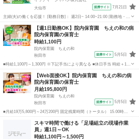
7月21日
提携サイト
大仙市
主婦(夫)の働くを応援！ [勤務日数]： 週2日~ 14:00~21:00 [勤務地・最
寄駅]： 秋田県大仙市北長野字袴田188 1階 ペッピーキッズクラブ
秋田
大仙市
その他
【週1日勤務OK】院内保育園 ちえの和の病
イオン中仙教室 [職種名]：子ども英会話講師 [求人概...
院内保育園の保育士
時給1,100円
院内保育園 ちえの和
5月5日
提携サイト
秋田市
■時給1,100円～1,300円 ※下記手当により異なる ■休日手当 時給＋100
円 ■特別期間手当（GW、お盆、年末年始※会社カレンダーによる）
秋田
秋田市
保育士
【Web面接OK】院内保育園 ちえの和の病
時給＋200円 ■処遇改善手当（社保加入なし：2,600円/月） ■...
院内保育園の保育士
月給195,800円
院内保育園 ちえの和
5月5日
提携サイト
秋田市
■月給19万5,800円～24万200円 固定残業時間（トータル） 15.00時間/
月 残業代 1万9,700円～2万4,100円 基本給 161900円～201900円 処遇
秋田
秋田市
保育士
スキマ時間で働ける「足場組立の現場作業
改善手当 14200円含む 固定残業代 15時...
員」週1日～OK
時給1,100円～1,500円