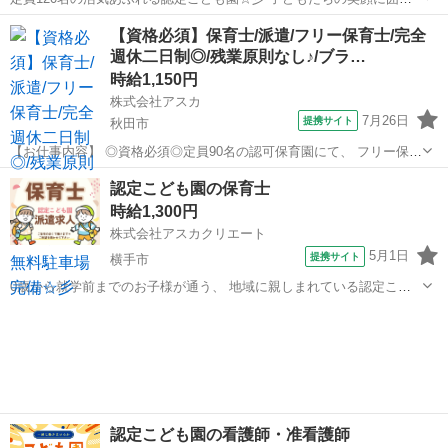
れながら、 楽しくお仕事ができる環境ですよ◎ 弊社派遣スタッフも活
秋田
秋田市
保育士
【資格必須】保育士/派遣/フリー保育士/完全
躍中の職場です！ お仕事内容は、 ● 各クラスでの活動補助や見守り ●
週休二日制◎/残業原則なし♪/ブラ…
給食・おやつの配膳...
時給1,150円
株式会社アスカ
7月26日
提携サイト
秋田市
【お仕事内容】 ◎資格必須◎定員90名の認可保育園にて、 フリー保育
士の募集です☆彡 特定のクラスに固定されず、 園全体を見渡しながら
秋田
秋田市
保育士
認定こども園の保育士
お子さまの成長を支えるやりがいがあります◎ お仕事内容は、 ●各ク
時給1,300円
ラスの保育補助や見守...
株式会社アスカクリエート
5月1日
提携サイト
横手市
0歳から就学前までのお子様が通う、 地域に親しまれている認定こど
も園です☆彡 一人ひとりの個性を大切にする方針で、 落ち着いた環境
秋田
横手市
保育士
でお仕事ができます◎ お仕事内容は、 ● お子様の遊びの見守りや活動
サポート ● 食事の介助...
認定こども園の看護師・准看護師