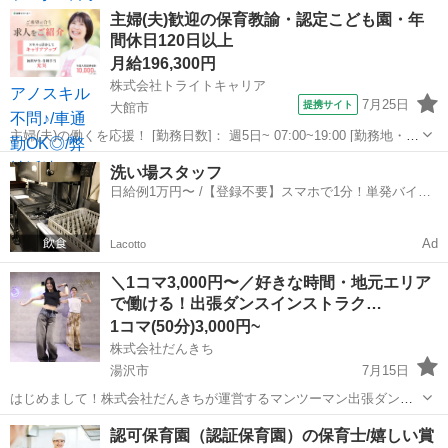
0歳児クラスを担当していただく派遣の募集です☆彡 かわいいお子さ
秋田
秋田市
保育士
主婦(夫)歓迎の保育教諭・認定こども園・年
まの成長を間近で見守りながら、 ゆったりと保育に取り組める環境で
間休日120日以上
す◎ お仕事内容は、 ●お子...
月給196,300円
株式会社トライトキャリア
7月25日
提携サイト
大館市
主婦(夫)の働くを応援！ [勤務日数]： 週5日~ 07:00~19:00 [勤務地・最
寄駅]： 秋田県大館市中神明1-5 非公開 東大館駅徒歩1分／大館駅 [職
秋田
大館市
保育士
洗い場スタッフ
種名]：保育教諭・認定こども園・年間休日120日以上 ...
日給例1万円〜 /【登録不要】スマホで1分！単発バイト
一括検索✨
Ad
Lacotto
＼1コマ3,000円〜／好きな時間・地元エリア
で働ける！出張ダンスインストラク…
1コマ(50分)3,000円~
株式会社だんきち
湯沢市
7月15日
はじめまして！株式会社だんきちが運営するマンツーマン出張ダンス
レッスン「スポともダンス」です。 現在、生徒さんの元へ出張してダ
秋田
湯沢市
インストラクター
フリーランス
認可保育園（認証保育園）の保育士/嬉しい賞
ンスを教えてくださるインストラクターを大募集しています！ 🌟 スポ