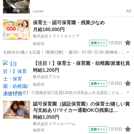
一括検索✨
Ad
Lacotto
保育士・認可保育園・残業少なめ
月給180,000円
株式会社トライトキャリア
7月25日
提携サイト
秋田市
主婦(夫)の働くを応援！ [勤務日数]： 週3日~ 07:00~21:00 [勤務地・最
寄駅]： 秋田県秋田市大町2-5-1 きららアーバンパレス1F きらら保育園
秋田
秋田市
保育士
【注目！】保育士・保育園・幼稚園/派遣社員
かんとう通り 非公開 秋田駅徒歩19分 [職種名]：...
時給1,200円
株式会社アスカ
7月15日
提携サイト
秋田市
【お仕事内容】 ◎資格必須◎定員120名の活気あふれる認定こども園
◎ 子どもたちの笑顔に囲まれながら、 楽しくお仕事ができる環境です
秋田
秋田市
保育士
認可保育園（認証保育園）の保育士/嬉しい賞
☆彡 弊社派遣スタッフも活躍中の職場です！ お仕事内容は、 ● 各ク
与支給あり!マイカー通勤OK◎残業ほ…
ラスでの活動補助や見守...
時給1,050円
株式会社スマイルパーム
7月15日
提携サイト
秋田市