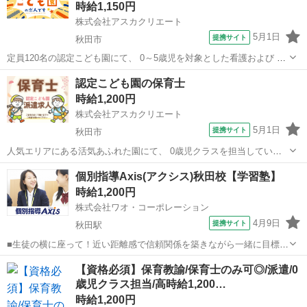
時給1,150円
株式会社アスカクリエート
5月1日
提携サイト
秋田市
定員120名の認定こども園にて、 0～5歳児を対象とした看護および 保
育業務を担当していただく募集です♪ サッカーやスイミングにも力を
秋田
秋田市
保育士
認定こども園の保育士
入れており、 活気あふれる環境でお仕事ができます◎ お仕事内容は、
時給1,200円
●お子さまの健康管理...
株式会社アスカクリエート
5月1日
提携サイト
秋田市
人気エリアにある活気あふれた園にて、 0歳児クラスを担当していた
だく派遣の募集です♪ かわいいお子さまの成長を間近で見守りなが
秋田
秋田市
保育士
個別指導Axis(アクシス)秋田校【学習塾】
ら、 ゆったりと保育に取り組める環境ですよ◎ お仕事内容は、 ●お子
時給1,200円
さまの見守りや安全確認 ●ミ...
株式会社ワオ・コーポレーション
4月9日
提携サイト
秋田駅
■生徒の横に座って！近い距離感で信頼関係を築きながら一緒に目標を
目指しましょう 小学生、中学生、高校生（既卒を含む）への学習指導
秋田
秋田市
秋田駅
塾講師
【資格必須】保育教諭/保育士のみ可◎/派遣/0
をお任せします。基本的には先生1名に対し生徒2名を担当。オリジナ
歳児クラス担当/高時給1,200…
ルのプリント教材やテキストを使っ...
時給1,200円