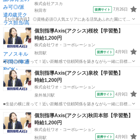
株式会社アスカ
7月26日
提携サイト
秋田市
【お仕事内容】 ◎資格必須◎人気エリアにある活気あふれた園にて、
0歳児クラスを担当していただく派遣の募集です☆彡 かわいいお子さ
秋田
秋田市
保育士
個別指導Axis(アクシス)桜校【学習塾】
まの成長を間近で見守りながら、 ゆったりと保育に取り組める環境で
時給1,200円
す◎ お仕事内容は、 ●お子...
株式会社ワオ・コーポレーション
4月9日
提携サイト
秋田駅
■生徒の横に座って！近い距離感で信頼関係を築きながら一緒に目標を
目指しましょう 小学生、中学生、高校生（既卒を含む）への学習指導
秋田
秋田市
秋田駅
塾講師
個別指導Axis(アクシス)泉校【学習塾】
をお任せします。基本的には先生1名に対し生徒2名を担当。オリジナ
時給1,200円
ルのプリント教材やテキストを使っ...
株式会社ワオ・コーポレーション
4月9日
提携サイト
泉外旭川駅
■生徒の横に座って！近い距離感で信頼関係を築きながら一緒に目標を
目指しましょう 小学生、中学生、高校生（既卒を含む）への学習指導
秋田
秋田市
泉外旭川駅
塾講師
個別指導Axis(アクシス)秋田本部【学習塾】
をお任せします。基本的には先生1名に対し生徒2名を担当。オリジナ
時給1,200円
ルのプリント教材やテキストを使っ...
株式会社ワオ・コーポレーション
4月9日
提携サイト
秋田駅