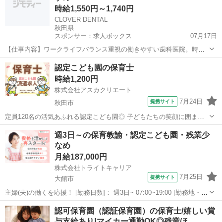
時給1,550円～1,740円
CLOVER DENTAL
秋田県
スポンサー：求人ボックス
07月17日
【仕事内容】ワークライフバランス重視の働きやすい歯科医院。時短
勤務、フルタイム移行もOK。 歯周治療(保険歯周治療+トータルヘルス
アルバイト・パート
認定こども園の保育士
プログラム) 定期健診(保険+トータルヘルスプログラム) 歯科治療補助
時給1,200円
ミュゼホワイトニング 入社3...
株式会社アスカクリエート
7月24日
提携サイト
秋田市
定員120名の活気あふれる認定こども園◎ 子どもたちの笑顔に囲まれ
ながら、 楽しくお仕事ができる環境です☆彡 弊社派遣スタッフも活躍
秋田
秋田市
保育士
週3日～の保育教諭・認定こども園・残業少
中の職場です！ お仕事内容は、 ● 各クラスでの活動補助や見守り ●
なめ
給食・おやつの配膳や...
月給187,000円
株式会社トライトキャリア
7月25日
提携サイト
大館市
主婦(夫)の働くを応援！ [勤務日数]： 週3日~ 07:00~19:00 [勤務地・最
寄駅]： 秋田県大館市片山町1丁目3 -10 非公開 東大館駅徒歩13分 [職種
秋田
大館市
保育士
認可保育園（認証保育園）の保育士/嬉しい賞
名]：保育教諭・認定こども園・残業少なめ [求...
与支給あり!マイカー通勤OK◎残業ほ…