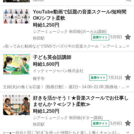
Lacotto
YouTube動画で話題の音楽スクール/短時間
OK/シフト柔軟
時給1,250円
シアーミュージック 秋田校(ボーカル講師)
5月9日
提携サイト
秋田駅
♪歌ってみた動画などでSNSでバズり中の音楽スクール「シアーミュー
ジック」での講師を募集します！♪ 弊社は、音楽や声に関する幅広い
秋田
秋田市
秋田駅
インストラクター
子ども英会話講師
レッスンを行っています。 ひとりひとりが夢や目標に向かって羽ばた
時給1,600円
けるお手伝いをしましょう! ...
イッティージャパン株式会社
7月21日
提携サイト
横手市
主婦(夫)の働くを応援！ [勤務日数]： 週2日~ 14:00~21:00 [勤務地・最
寄駅]： 秋田県横手市婦気大堤字中田4-1 2階 ペッピーキッズクラ
秋田
横手市
その他
好きを活かそう！★音楽スクールでお仕事し
ブ イオンスーパーセンター横手南教室 横手駅自動車7分 [職...
ませんか？≪シフト柔軟≫
時給1,250円
シアーミュージック 秋田校(ギター講師)
5月9日
提携サイト
秋田駅
○━●━自分と同じ”好き”を持った仲間たちと楽しく働くチャンス!