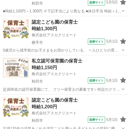
5月5日
提携サイト
秋田市
■時給1,100円～1,300円 ※下記手当により異なる ■休日手当 時給＋100
円 ■特別期間手当（GW、お盆、年末年始※会社カレンダーによる）
秋田
秋田市
保育士
認定こども園の保育士
時給＋200円 ■処遇改善手当（社保加入なし：2,600円/月） ...
時給1,300円
株式会社アスカクリエート
5月1日
提携サイト
横手市
0歳児から就学前のお子さまをお預かりしている、 一人ひとりの育ち
を大切にする温かな保育園です☆彡 地域に根ざした安心感のある環境
秋田
横手市
保育士
私立認可保育園の保育士
の中で、 のびのびとした保育をチームで実践しています◎ お仕事内容
時給1,150円
は、 ●お子さまの日常生活の...
株式会社アスカクリエート
5月1日
提携サイト
秋田市
定員90名の認可保育園にて、 フリー保育士の募集です♪ 特定のクラス
に固定されず、 園全体を見渡しながら お子さまの成長を支えるやりが
秋田
秋田市
保育士
認定こども園の保育士
いがあります◎ お仕事内容は、 ●各クラスの保育補助や見守り ●食事
時給1,200円
や排せつなどの生活サ...
株式会社アスカクリエート
5月1日
提携サイト
秋田市
定員120名の活気あふれる認定こども園☆彡 子どもたちの笑顔に囲ま