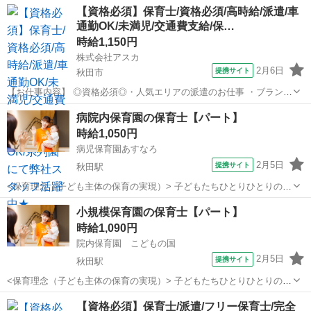
秋田
秋田市
秋田駅
塾講師
【資格必須】保育士/資格必須/高時給/派遣/車
をお任せします。基本的には先生1名に対し生徒2名を担当。オリジナ
通勤OK/未満児/交通費支給/保…
ルのプリント教材やテキストを使っ...
時給1,150円
株式会社アスカ
2月6日
提携サイト
秋田市
【お仕事内容】 ◎資格必須◎・人気エリアの派遣のお仕事 ・ブランク
のある方も活躍中 ・希望の時間をご相談ください(*^^*) ・年齢・経験
秋田
秋田市
保育士
病院内保育園の保育士【パート】
不問♪ ■雇用形態 派遣社員 ■開所日 月曜日～土曜日 ■勤務日
時給1,050円
数 6:50...
病児保育園あすなろ
2月5日
提携サイト
秋田駅
<保育理念（子ども主体の保育の実現）> 子どもたちひとりひとりの
「やりたい・やってみたい」を優先し、 子どもの気持ちを受け入れ、
秋田
秋田市
秋田駅
保育士
小規模保育園の保育士【パート】
存在を認めてあげる「子ども主体の保育」を目指しております。 実現
時給1,090円
のために、、、 ・産休・育休の...
院内保育園 こどもの国
2月5日
提携サイト
秋田駅
<保育理念（子ども主体の保育の実現）> 子どもたちひとりひとりの
「やりたい・やってみたい」を優先し、 子どもの気持ちを受け入れ、
秋田
秋田市
秋田駅
保育士
【資格必須】保育士/派遣/フリー保育士/完全
存在を認めてあげる「子ども主体の保育」を目指しております。 実現