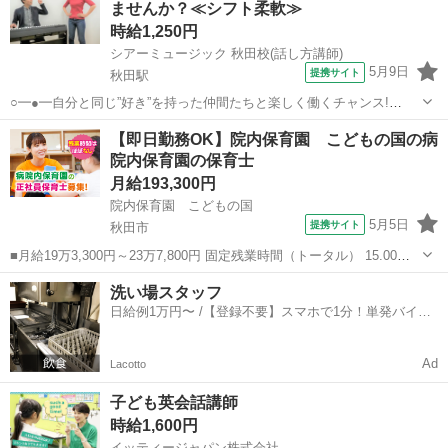
ませんか？≪シフト柔軟≫
標に向かって羽ばたけるお...
時給1,250円
シアーミュージック 秋田校(話し方講師)
5月9日
提携サイト
秋田駅
○━●━自分と同じ”好き”を持った仲間たちと楽しく働くチャンス!
━●━○ 【シアーミュージック】で講師を募集中! 弊社は、音楽や声に
秋田
秋田市
秋田駅
インストラクター
【即日勤務OK】院内保育園 こどもの国の病
関する幅広いレッスンを行っています。 ひとりひとりが自分の夢や目
院内保育園の保育士
標に向かって羽ばたけるお...
月給193,300円
院内保育園 こどもの国
5月5日
提携サイト
秋田市
■月給19万3,300円～23万7,800円 固定残業時間（トータル） 15.00時
間/月 残業代 1万9,400円～2万3,900円 基本給 173,900円～213,900円
秋田
秋田市
保育士
洗い場スタッフ
固定残業代15時間分含む（19,400円～...
日給例1万円〜 /【登録不要】スマホで1分！単発バイト
一括検索✨
Ad
Lacotto
子ども英会話講師
時給1,600円
イッティージャパン株式会社