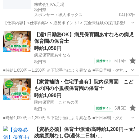
株式会社K’s足場
秋田県
スポンサー：求人ボックス
04月02日
【仕事内容】<仕事内容> < 必見ポイント! > 完全未経験の採用多数!教
育に自信アリ! 週1日、1日4時間～勤務OK! 資格取得費用は会社が全額
アルバイト・パート
【週1日勤務OK】病児保育園あすなろの病児
負担! アルバイトも社員旅行に参加OK 優良施工企業認定会社を受賞!
保育園の保育士
┗「働きやすい...
時給1,050円
病児保育園あすなろ
5月5日
提携サイト
秋田市
■時給1,050円～1,250円 ※下記手当により異なる ■平日早朝・夕方手
当 時給＋100円 ■秋田県秋田市川元山下町7番10号 ■アルバイト、パー
秋田
秋田市
保育士
【家賃補助・住宅手当有】院内保育園 こど
ト ■Web面接OK、経験者・有資格者歓迎、女性活躍中、主婦・主夫歓
もの国の小規模保育園の保育士
迎...
時給1,090円
院内保育園 こどもの国
5月5日
提携サイト
秋田市
■時給1,090円～1,290円 ※下記手当により異なる ■平日早朝・夕方手
当 時給＋100円 ■休日手当 時給＋100円 ■特別期間手当（GW、お盆、
秋田
秋田市
保育士
【資格必須】保育士/派遣/高時給1,200円～★/
年末年始※会社カレンダーによる） 時給＋200円 ■秋田県秋田市...
残業原則なし◎/週休二日制♪…