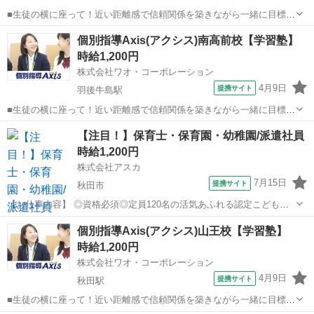
■生徒の横に座って！近い距離感で信頼関係を築きながら一緒に目標を
目指しましょう 小学生、中学生、高校生（既卒を含む）への学習指導
秋田
秋田市
秋田駅
塾講師
個別指導Axis(アクシス)南高前校【学習塾】
をお任せします。基本的には先生1名に対し生徒2名を担当。オリジナ
時給1,200円
ルのプリント教材やテキストを使っ...
株式会社ワオ・コーポレーション
4月9日
提携サイト
羽後牛島駅
■生徒の横に座って！近い距離感で信頼関係を築きながら一緒に目標を
目指しましょう 小学生、中学生、高校生（既卒を含む）への学習指導
秋田
秋田市
羽後牛島駅
塾講師
【注目！】保育士・保育園・幼稚園/派遣社員
をお任せします。基本的には先生1名に対し生徒2名を担当。オリジナ
時給1,200円
ルのプリント教材やテキストを使っ...
株式会社アスカ
7月15日
提携サイト
秋田市
【お仕事内容】 ◎資格必須◎定員120名の活気あふれる認定こども園
◎ 子どもたちの笑顔に囲まれながら、 楽しくお仕事ができる環境です
秋田
秋田市
保育士
個別指導Axis(アクシス)山王校【学習塾】
☆彡 弊社派遣スタッフも活躍中の職場です！ お仕事内容は、 ● 各ク
時給1,200円
ラスでの活動補助や見守...
株式会社ワオ・コーポレーション
4月9日
提携サイト
秋田駅
■生徒の横に座って！近い距離感で信頼関係を築きながら一緒に目標を
目指しましょう 小学生、中学生、高校生（既卒を含む）への学習指導