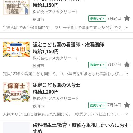
時給1,150円
株式会社アスカクリエート
7月24日
提携サイト
秋田市
定員90名の認可保育園にて、 フリー保育士の募集です☆彡 特定のクラ
スに固定されず、 園全体を見渡しながら お子さまの成長を支えるやり
秋田
秋田市
保育士
がいがあります◎ お仕事内容は、 ●各クラスの保育補助や見守り ●食
認定こども園の看護師・准看護師
事や排せつなどの生活...
時給1,150円
株式会社アスカクリエート
7月24日
提携サイト
秋田市
定員120名の認定こども園にて、 0～5歳児を対象とした看護および 保
育業務を担当していただく募集です☆彡 サッカーやスイミングにも力
秋田
秋田市
保育士
認定こども園の保育士
を入れており、 活気あふれる環境でお仕事ができます◎ お仕事内容
時給1,200円
は、 ●お子さまの健康管...
株式会社アスカクリエート
7月24日
提携サイト
秋田市
人気エリアにある活気あふれた園にて、 0歳児クラスを担当していた
だく派遣の募集です☆彡 かわいいお子さまの成長を間近で見守りなが
秋田
秋田市
保育士
歯科衛生士/教育・研修を重視したい方におす
ら、 ゆったりと保育に取り組める環境です◎ お仕事内容は、 ●お子さ
すめ
まの見守りや安全確認 ●ミ...