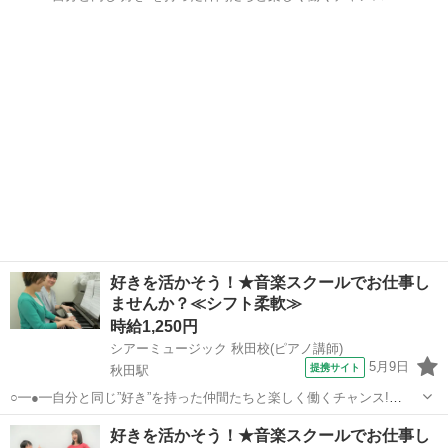
━●━○ 【シアーミュージック】で講師を募集中! 弊社は、音楽や声に
秋田
秋田市
秋田駅
インストラクター
関する幅広いレッスンを行っています。 ひとりひとりが自分の夢や目
標に向かって羽ばたけるお...
好きを活かそう！★音楽スクールでお仕事し
ませんか？≪シフト柔軟≫
時給1,250円
シアーミュージック 秋田校(ピアノ講師)
5月9日
提携サイト
秋田駅
○━●━自分と同じ”好き”を持った仲間たちと楽しく働くチャンス!
━●━○ 【シアーミュージック】で講師を募集中! 弊社は、音楽や声に
秋田
秋田市
秋田駅
インストラクター
好きを活かそう！★音楽スクールでお仕事し
関する幅広いレッスンを行っています。 ひとりひとりが自分の夢や目