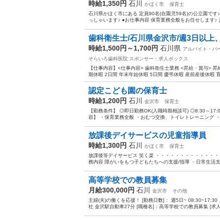
時給1,350円
石川
かほく市
保育士
石川県かほく市にある 定員90名(在園児59名)の公立園です♪
っしゃいます♪ ●お仕事内容 保育業務全般をお任せします♪ 
歯科衛生士/石川県金沢市/週3日以上、1
時給1,500円～1,700円
石川県
アルバイト・パ
そらいろ歯科医院
スポンサー：求人ボックス
【仕事内容】<仕事内容> 歯科衛生士業務 <昇給・賞与> 昇給
期休暇 2日間 年末年始休暇 5日間 慶弔休暇 産前産後休暇 育
認定こども園の保育士
時給1,200円
石川
金沢市
保育士
【勤務条件】 ◎即日勤務OK(入職時期相談可) ◎8:30～17:
容】 ・保育業務全般 ・おむつ交換、トイレトレーニング ・給
放課後デイサービスの児童指導員
時給1,300円
石川
かほく市
保育士
放課後等デイサービス 笑く楽 ・・・・・・・・・・・・・
務内容 障がいをもつ子どもたちへの支援/指導 ・日常生活支援
高等学校での教員募集
月給300,000円
石川
金沢市
その他
主婦(夫)の働くを応援！ [勤務日数]： 週5日~ 08:30~17:
社 金沢駅自動車27分 [職種名]：高等学校での教員募集 [求人概