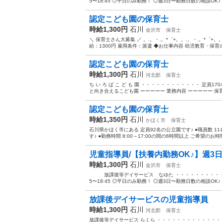
5〜18:45 ◎平日のみ勤務！ ◎週3日〜勤務日数の相談OK♪ ☆給
認定こども園の保育士
時給1,300円
石川
金沢市
保育士
＼ 保育士さん大募集 ／ 。.。・.。*゜+。。.。・.。*゜+。。
給：1300円 雇用条件：派遣 ◆お仕事内容 幼児教育・保育の
認定こども園の保育士
時給1,300円
石川
河北郡
保育士
ち い ろ ば こ ど も 園 ・・・・・・・・・・・・ 定員
と向き合えるこども園 ーーーーー 業務内容 ーーーーー 保育業
認定こども園の保育士
時給1,350円
石川
かほく市
保育士
石川県かほく市にある 定員92名の公立園です♪ ●職員数 1
す♪ ●勤務時間 8:00～17:00の間の6時間以上 ご希望のお時
児童指導員/【扶養内勤務OK♪】週3日
時給1,300円
石川
金沢市
保育士
放課後等デイサービス なゆた ・・・・・・・・・・・・
5〜18:45 ◎平日のみ勤務！ ◎週3日〜勤務日数の相談OK♪ ☆給
放課後デイサービスの児童指導員
時給1,300円
石川
河北郡
保育士
放課後等デイサービス らくら ・・・・・・・・・・・・・