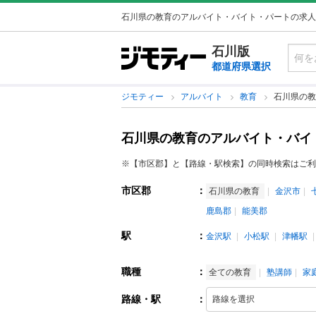
石川県の教育のアルバイト・バイト・パートの求人
石川版
都道府県選択
ジモティー
アルバイト
教育
石川県の教
石川県の教育のアルバイト・バイ
※【市区郡】と【路線・駅検索】の同時検索はご利
市区郡
：
石川県の教育
金沢市
鹿島郡
能美郡
駅
：
金沢駅
小松駅
津幡駅
職種
：
全ての教育
塾講師
家
路線・駅
：