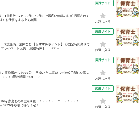
提携サイト
す♪ ●職員数 37名 20代～60代まで幅広い年齢の方が 活躍されて
♪ お仕事をする上で心配...
お気に入り
提携サイト
 ・環境整備、清掃など 【おすすめポイント】 ◎固定時間勤務で
ライベート充実 【勤務時間】 ・8:00～...
お気に入り
提携サイト
です♪ 高松駅から徒歩8分！ 平成24年に完成した比較的新しい園に
 ●勤務時間 8:00～17...
お気に入り
提携サイト
16時 家庭との両立も可能♪ ＊・・＊・・＊・・＊・・＊・・
026年秋頃に移行予定！ ...
お気に入り