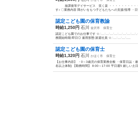
放課後等デイサービス 笑く楽 ・・・・・・・・・・・
す♪ 〇業務内容 障がいをもつ子どもたちへの支援/指導 ・日
認定こども園の保育教諭
時給1,250円
石川
金沢市
保育士
認定こども園でのお仕事です ☆∴..∴..∴..∴..∴..∴..∴..∴
務開始時期:即日◎ 雇用形態:派遣社員 ☆∴..∴..∴..∴....
認定こども園の保育士
時給1,320円
石川
かほく市
保育士
【お仕事内容】 ・0～3歳児の保育業務全般 ・保育日誌・連絡
名以上体制) 【勤務時間】 8:00～17:00 平日週5 嬉しい土