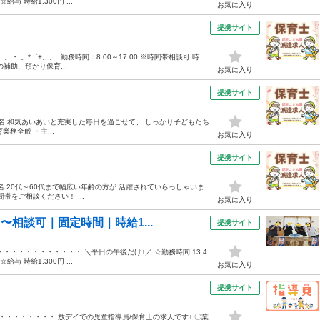
与 時給1,300円 ...
お気に入り
提携サイト
.。・.。*゜+。。. 勤務時間：8:00～17:00 ※時間帯相談可 時
補助、預かり保育...
お気に入り
提携サイト
170名 和気あいあいと充実した毎日を過ごせて、 しっかり子どもたち
務全般 ・主...
お気に入り
提携サイト
1名 20代～60代まで幅広い年齢の方が 活躍されていらっしゃいま
間帯をご相談ください！ ...
お気に入り
〜相談可｜固定時間｜時給1...
提携サイト
・・・・・・・・・ ＼平日の午後だけ♪／ ☆勤務時間 13:4
与 時給1,300円 ...
お気に入り
提携サイト
・・・・・・・・ 放デイでの児童指導員/保育士の求人です♪ 〇業