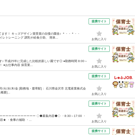
提携サイト
ます！ キッズデザイン賞受賞の自慢の園舎♪ ＊・・＊・・
レトレーニング 調乳や給食介助、 簡単...
お気に入り
提携サイト
す♪ 平成25年に完成した比較的新しい園です◎ ●勤務時間 8:00～
 ●お仕事内容 保育業...
お気に入り
提携サイト
30 月/火/水/木/金 [勤務地・最寄駅]： 石川県金沢市 北電産業株式会
要]...
お気に入り
提携サイト
ーーーーーーーーーー ◇◆募集内容◆◇ ・8:30～17:00 ・
★ ・食事の補助 ・...
お気に入り
提携サイト