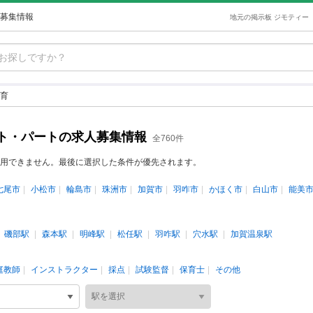
募集情報
地元の掲示板 ジモティー
育
ト・パートの求人募集情報
全760件
用できません。最後に選択した条件が優先されます。
七尾市
小松市
輪島市
珠洲市
加賀市
羽咋市
かほく市
白山市
能美
磯部駅
森本駅
明峰駅
松任駅
羽咋駅
穴水駅
加賀温泉駅
庭教師
インストラクター
採点
試験監督
保育士
その他