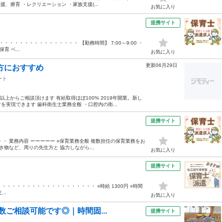
、療育 ・レクリエーション ・家族支援(...
お気に入り
提携サイト
・・・・・・・・・・・・・・ 【勤務時間】 7:00～9:00 ・
育 ベ...
お気に入り
更新06月29日
方におすすめ
ート
日以上からご相談頂けます 有給取得ほぼ100% 2019年開業。新し
実現できます 歯科衛生士業務全般 ・口腔内の衛...
提携サイト
・ 業務内容 ーーーーー ○保育業務全般 複数担任の保育業務をお
物など、周りの先生方と 協力しながら...
お気に入り
提携サイト
 ・・・・・・・・・・・・・・・・・・・ ○時給 1300円 ○時間
..
お気に入り
数ご相談可能です◎｜時間固...
提携サイト