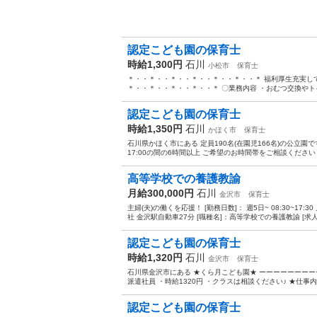
認定こども園の保育士
時給1,300円
石川
小松市
保育士
＊・・＊・・＊・・＊・・＊・・＊・・＊ 福利厚生充実して
＊・・＊・・＊・・＊・・＊ 〇業務内容 ・おむつ交換やトイ
認定こども園の保育士
時給1,350円
石川
かほく市
保育士
石川県かほく市にある 定員190名(在園児166名)の公立園で
17:00の間の6時間以上 ご希望のお時間帯をご相談ください！
高等学校での養護教諭
月給300,000円
石川
金沢市
保育士
主婦(夫)の働くを応援！ [勤務日数]： 週5日~ 08:30~17:
社 金沢駅自動車27分 [職種名]：高等学校での養護教諭 [求人概
認定こども園の保育士
時給1,320円
石川
金沢市
保育士
石川県金沢市にある ★くら月こども園★ ーーーーーーーーーー
派遣社員 ・時給1320円 ・クラスは相談ください♪ ★仕事内容
認定こども園の保育士