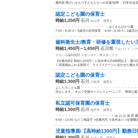
務内容 障がいをもつ子どもたちへの支援/指導 ・日常生活支援
認定こども園の保育士
時給1,250円
石川
白山市
保育士
・・・・・・・・・・・・・・・・・ はくさんひかり園 ・・・
7:00～8:00 0～5歳児の合同保育 ・8:00～8:30 0～2歳児の保
歯科衛生士/教育・研修を重視したい
時給1,450円～1,650円
石川県
アルバイト・パ
そらいろ歯科医院
スポンサー：求人ボックス
【仕事内容】時給1,450円～と高水準!1日4時間以上・週2
く清潔感あふれる医院で、ライフステージに合わせた働き方を
認定こども園の保育士
時給1,300円
石川
小松市
保育士
よしたけこども園 ・・・・・・・・・・・・・・・・・・・
任せします。 オムツ交換やトイレトレーニング、 簡単な書き
私立認可保育園の保育士
時給1,300円
石川
金沢市
保育士
・・・・・・・・・・・・・・・・・・・ あ お ば 保 育 園
9:00～13:00 などご相談可 ○扶養内可 ※条件あり ○交通費支.
児童指導員/【高時給1300円】勤務日
時給1,300円
石川
かほく市
保育士