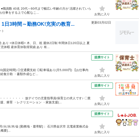
 ●職員数 40名 20代～60代まで幅広い年齢の方が 活躍されていら
お仕事をする上で心配なこ...
お気に入り
更新03月02日
日3時間～勤務OK!充実の教育...
ート
 あり <休日休暇> 木、日、祝 週休2日制 年間休日120日以上 夏
児休暇 産休育休取得実績:あり 有...
提携サイト
00(固定時間) ◎交通費支給 ◎駐車場あり(月5,000円) 【お仕事内
食介助 ・書類作成など...
お気に入り
提携サイト
・・・・・・・・ 放デイでの児童指導員/保育士の求人です♪ 〇業
、療育 ・レクリエーション ・家族支援(...
お気に入り
提携サイト
30 月/火/水/木/金 [勤務地・最寄駅]： 石川県金沢市 北電産業株式会
要]...
お気に入り