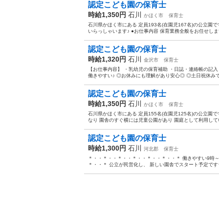
認定こども園の保育士
時給1,350円
石川
かほく市
保育士
石川県かほく市にある 定員193名(在園児167名)の公立園で
いらっしゃいます♪ ●お仕事内容 保育業務全般をお任せします
認定こども園の保育士
時給1,320円
石川
金沢市
保育士
【お仕事内容】 ・乳幼児の保育補助 ・日誌・連絡帳の記入
働きやすい♪ ◎お休みにも理解があり安心◎ ◎土日祝休みでプ
認定こども園の保育士
時給1,350円
石川
かほく市
保育士
石川県かほく市にある 定員155名(在園児125名)の公立園
なり 園舎のすぐ横には児童公園があり 園庭として利用しています♪
認定こども園の保育士
時給1,300円
石川
河北郡
保育士
＊・・＊・・＊・・＊・・＊・・＊・・＊ 働きやすい9時～
＊・・＊ 公立が民営化し、 新しい園舎でスタート予定です☆ 2