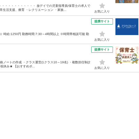
・・・・・・・・・・ 放デイでの児童指導員/保育士の求人で
常生活支援、療育 ・レクリエーション ・家族...
お気に入り
提携サイト
..∴.☆ 時給:1250円 勤務時間:7:30～4時間以上 ※時間帯相談可能 勤
お気に入り
提携サイト
ノートの作成 ・クラス運営(1クラス10～19名) ・複数担任制(2
日祝休み★ 【おすすめポ...
お気に入り