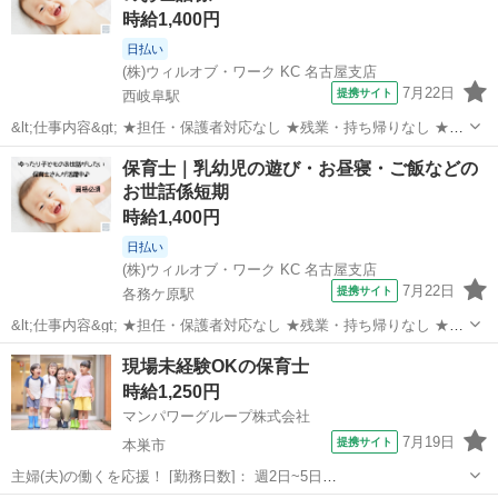
時給1,400円
日払い
(株)ウィルオブ・ワーク KC 名古屋支店
7月22日
提携サイト
西岐阜駅
&lt;仕事内容&gt; ★担任・保護者対応なし ★残業・持ち帰りなし ★指
導案などの書類なし 担当クラス： 乳児またはクラスフリー お仕事内
岐阜
岐阜市
西岐阜駅
保育士
保育士｜乳幼児の遊び・お昼寝・ご飯などの
容： ・遊びの見守り、サポート ・お散歩の付き添い ・お昼寝チェッ
お世話係短期
ク ・ごはん...
時給1,400円
日払い
(株)ウィルオブ・ワーク KC 名古屋支店
7月22日
提携サイト
各務ケ原駅
&lt;仕事内容&gt; ★担任・保護者対応なし ★残業・持ち帰りなし ★指
導案などの書類なし 担当クラス： 乳児またはクラスフリー お仕事内
岐阜
各務原市
各務ケ原駅
保育士
現場未経験OKの保育士
容： ・遊びの見守り、サポート ・お散歩の付き添い ・お昼寝チェッ
時給1,250円
ク ・ごはん...
マンパワーグループ株式会社
7月19日
提携サイト
本巣市
主婦(夫)の働くを応援！ [勤務日数]： 週2日~5日