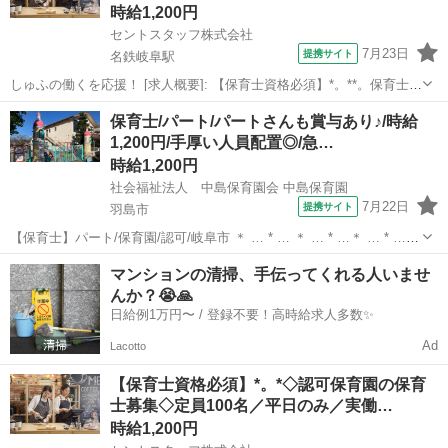
時給1,200円
セントスタッフ株式会社
7月23日
提携サイト
名鉄岐阜駅
しゅふの働くを応援！ [求人概要]: 【保育士資格必須】*。**。保育士
（認定こども園）募集。*フルタイム／駅チカ／園庭あり／お持ちの資
岐阜
岐阜市
名鉄岐阜駅
保育士
保育士/パート/パートさんも賞与あり♪/時給
格を活かしません [職種名]: 保育士（認定こども園） [勤務地・最寄
1,200円/手厚い人員配置◎/急…
駅]: 岐阜...
時給1,200円
社会福祉法人 中島保育園会 中島保育園
7月22日
提携サイト
羽島市
【保育士】パート/保育園/認可/岐阜市 ＊ … * … ＊ … * …＊ … * …
＊ … * …＊ ☆お仕事条件☆ ‾‾‾‾‾‾‾ 【雇用形態】パート 【勤務時間】
岐阜
羽島市
保育士
マンションの清掃、手伝ってくれる人いませ
9:00〜16:15（休憩：30分） 【勤務日】...
んか？😭🙏
日給例1万円〜 / 登録不要！高時給求人多数✨
Ad
Lacotto
【保育士資格必須】*。*◇認可保育園の保育
士募集◇定員100名／平日のみ／実働…
時給1,200円