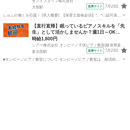
セントスタッフ株式会社
7月23日
提携サイト
大垣駅
しゅふの働くを応援！ [求人概要]: 【保育士資格必須】*。*◇認可保育
園の保育士募集◇定員100名／平日のみ／実働8時間／時間固定相談可
岐阜
大垣市
大垣駅
保育士
【直行直帰】眠っているピアノスキルを「先
／高時給 [職種名]: 認可保育園の保育士 [勤務地・最寄駅]: 岐阜県大垣
生」として活かしませんか？週1日～OK…
市室...
時給1,800円
シアー株式会社 オンピーノ子供ピアノ教室(岐阜県多治見市)
7月23日
提携サイト
多治見駅
■オンピーノピアノ教室について オンピーノピアノ教室は、経済的な
事情に左右されることなく、すべての子どもたちが平等に音楽を学べ
岐阜
多治見市
多治見駅
インストラクター
る場所をつくりたい!という想いから生まれました。 出張レッスンとい
う形を採用することで、 「近...