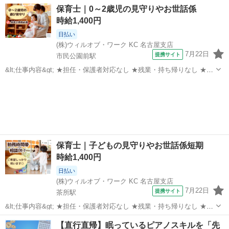
08:00~11:00/09:00~12:00/09:00~15:00/07:00~16:00/11:00~20:00 [勤務
岐阜
本巣市
保育士
保育士｜0～2歳児の見守りやお世話係
地・最寄駅]： 岐阜県本巣郡北方町 ...
時給1,400円
日払い
(株)ウィルオブ・ワーク KC 名古屋支店
7月22日
提携サイト
市民公園前駅
&lt;仕事内容&gt; ★担任・保護者対応なし ★残業・持ち帰りなし ★指
導案などの書類なし 担当クラス： 乳児またはクラスフリー お仕事内
岐阜
各務原市
市民公園前駅
保育士
容： ・遊びの見守り、サポート ・お散歩の付き添い ・お昼寝チェッ
ク ・ごはん...
保育士｜子どもの見守りやお世話係短期
時給1,400円
日払い
(株)ウィルオブ・ワーク KC 名古屋支店
7月22日
提携サイト
茶所駅
&lt;仕事内容&gt; ★担任・保護者対応なし ★残業・持ち帰りなし ★指
導案などの書類なし 担当クラス： 乳児またはクラスフリー お仕事内
岐阜
岐阜市
茶所駅
保育士
【直行直帰】眠っているピアノスキルを「先
容： ・遊びの見守り、サポート ・お散歩の付き添い ・お昼寝チェッ