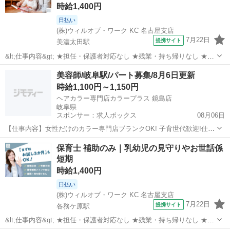
時給1,400円
日払い
(株)ウィルオブ・ワーク KC 名古屋支店
7月22日
提携サイト
美濃太田駅
&lt;仕事内容&gt; ★担任・保護者対応なし ★残業・持ち帰りなし ★指
導案などの書類なし 担当クラス： 乳児またはクラスフリー お仕事内
岐阜
美濃加茂市
美濃太田駅
保育士
美容師/岐阜駅/パート募集/8月6日更新
容： ・遊びの見守り、サポート ・お散歩の付き添い ・お昼寝チェッ
時給1,100円～1,150円
ク ・ごはん...
ヘアカラー専門店カラープラス 鏡島店
岐阜県
スポンサー：求人ボックス
08月06日
【仕事内容】女性だけのカラー専門店ブランクOK! 子育世代歓迎!仕事
と家庭の両立を全力応援 <募集職種> 美容師 <仕事内容> <ヘアカラ
アルバイト・パート
保育士 補助のみ｜乳幼児の見守りやお世話係
ー・シャンプー・接客> 1カウンセリング お客様のお好みとイメージ
短期
にあわせてカウンセリング。...
時給1,400円
日払い
(株)ウィルオブ・ワーク KC 名古屋支店
7月22日
提携サイト
各務ケ原駅
&lt;仕事内容&gt; ★担任・保護者対応なし ★残業・持ち帰りなし ★指