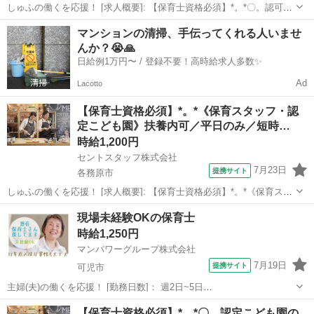
しゅふの働くを応援！ [求人概要]: 【保育士資格必須】*。*〇。認可保
育園の保育スタッフ募集。〇フルタイム／平日のみ／高時給／定員90
岐阜
岐阜市
田神駅
保育士
マンションの清掃、手伝ってくれる人いませ
名／マイカー通勤可 [職種名]: 認可保育園の保育スタッフ [勤務地・最
んか？😭🙏
寄駅]: ...
日給例1万円〜 / 登録不要！高時給求人多数✨
Ad
Lacotto
【保育士資格必須】*。*《保育スタッフ・認
定こども園》扶養内可／平日のみ／短時…
時給1,200円
セントスタッフ株式会社
7月23日
提携サイト
各務原市
しゅふの働くを応援！ [求人概要]: 【保育士資格必須】*。*《保育スタ
ッフ・認定こども園》扶養内可／平日のみ／短時間勤務／車通勤可 [職
岐阜
各務原市
保育士
現場未経験OKの保育士
種名]: 保育スタッフ・認定こども園 [勤務地・最寄駅]: 岐阜県各務原市
時給1,250円
川島河...
マンパワーグループ株式会社
7月19日
提携サイト
可児市
主婦(夫)の働くを応援！ [勤務日数]： 週2日~5日
08:00~11:00/09:00~12:00/09:00~15:00/07:00~16:00/11:00~20:00 [勤務
岐阜
可児市
保育士
【保育士資格必須】*。*〇。認定こども園の