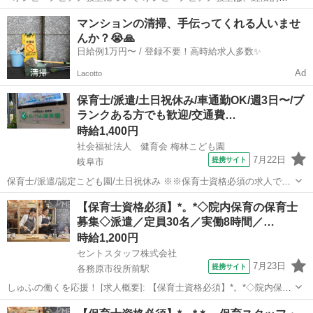
事情に左右されることなく、すべての子どもたちが平等に音楽を学べ
岐阜
大垣市
大垣駅
インストラクター
マンションの清掃、手伝ってくれる人いませ
る場所をつくりたい!という想いから生まれました。 出張レッスンとい
んか？😭🙏
う形を採用することで、 「近...
日給例1万円〜 / 登録不要！高時給求人多数✨
Ad
Lacotto
保育士/派遣/土日祝休み/車通勤OK/週3日〜/ブ
ランクある方でも歓迎/交通費…
時給1,400円
社会福祉法人 健育会 梅林こども園
7月22日
提携サイト
岐阜市
保育士/派遣/認定こども園/土日祝休み ※※保育士資格必須の求人です
※※ ＿＿＿＿＿ お仕事内容 ‾‾‾‾‾ 保育補助のお仕事となります。 〇
岐阜
岐阜市
保育士
【保育士資格必須】*。*◇院内保育の保育士
危険が無いか見守る 〇おむつ替え・お昼寝の準備 〇帰宅のお手伝い
募集◇派遣／定員30名／実働8時間／…
など ＿＿＿＿...
時給1,200円
セントスタッフ株式会社
7月23日
提携サイト
各務原市役所前駅
しゅふの働くを応援！ [求人概要]: 【保育士資格必須】*。*◇院内保育
の保育士募集◇派遣／定員30名／実働8時間／無料P完備／中番帯／時
岐阜
岐阜市
各務原市役所前駅
保育士