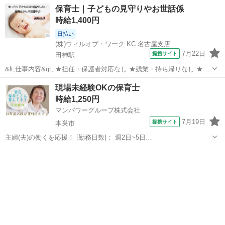
導案などの書類なし 担当クラス： 乳児またはクラスフリー お仕事内
岐阜
各務原市
各務ケ原駅
保育士
保育士｜子どもの見守りやお世話係
容： ・遊びの見守り、サポート ・お散歩の付き添い ・お昼寝チェッ
時給1,400円
ク ・ごはん...
日払い
(株)ウィルオブ・ワーク KC 名古屋支店
7月22日
提携サイト
田神駅
&lt;仕事内容&gt; ★担任・保護者対応なし ★残業・持ち帰りなし ★指
導案などの書類なし 担当クラス： 乳児またはクラスフリー お仕事内
岐阜
岐阜市
田神駅
保育士
現場未経験OKの保育士
容： ・遊びの見守り、サポート ・お散歩の付き添い ・お昼寝チェッ
時給1,250円
ク ・ごはん...
マンパワーグループ株式会社
7月19日
提携サイト
本巣市
主婦(夫)の働くを応援！ [勤務日数]： 週2日~5日
08:00~11:00/09:00~12:00/09:00~15:00/07:00~16:00/11:00~20:00 [勤務
岐阜
本巣市
保育士
地・最寄駅]： 岐阜県本巣市 【派遣...