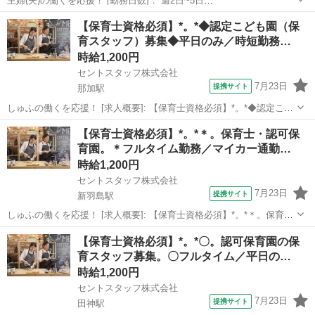
主婦(夫)の働くを応援！ [勤務日数]： 週2日~5日
08:00~11:00/09:00~12:00/09:00~15:00/07:00~16:00/11:00~20:00 [勤務
岐阜
海津市
保育士
【保育士資格必須】*。*◆認定こども園（保
地・最寄駅]： 岐阜県海津市 【派遣...
育スタッフ）募集◆平日のみ／時短勤務…
時給1,200円
セントスタッフ株式会社
7月23日
提携サイト
那加駅
しゅふの働くを応援！ [求人概要]: 【保育士資格必須】*。*◆認定こど
も園（保育スタッフ）募集◆平日のみ／時短勤務／中番帯勤務／マイ
岐阜
岐阜市
那加駅
保育士
【保育士資格必須】*。*＊。保育士・認可保
カー通勤可能／社保完備／1200円～ [職種名]: 認定こども園（保育スタ
育園。＊フルタイム勤務／マイカー通勤…
ッフ） [...
時給1,200円
セントスタッフ株式会社
7月23日
提携サイト
新羽島駅
しゅふの働くを応援！ [求人概要]: 【保育士資格必須】*。*＊。保育
士・認可保育園。＊フルタイム勤務／マイカー通勤可／無料駐車場完
岐阜
羽島市
新羽島駅
保育士
【保育士資格必須】*。*〇。認可保育園の保
備／固定時間制 [職種名]: 保育士・認可保育園 [勤務地・最寄駅]: 岐阜
育スタッフ募集。〇フルタイム／平日の…
県羽島市下...
時給1,200円
セントスタッフ株式会社
7月23日
提携サイト
田神駅