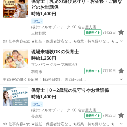
保育士｜乳児の遊び見守り・お昼寝・ご飯な
課後等デイサービスの指導員を お任せします！ 先生は現在6名所属さ
どのお世話係
れてます♪ 児童...
時給1,400円
日払い
(株)ウィルオブ・ワーク KC 名古屋支店
7月22日
提携サイト
三柿野駅
&lt;仕事内容&gt; ★担任・保護者対応なし ★残業・持ち帰りなし ★指
導案などの書類なし 担当クラス： 乳児またはクラスフリー お仕事内
岐阜
各務原市
三柿野駅
保育士
現場未経験OKの保育士
容： ・遊びの見守り、サポート ・お散歩の付き添い ・お昼寝チェッ
時給1,250円
ク ・ごはん...
マンパワーグループ株式会社
7月19日
提携サイト
羽島市
主婦(夫)の働くを応援！ [勤務日数]： 週2日~5日
08:00~11:00/09:00~12:00/09:00~15:00/07:00~16:00/11:00~20:00 [勤務
岐阜
羽島市
保育士
保育士｜0～2歳児の見守りやお世話係
地・最寄駅]： 岐阜県羽島市 【派遣...
時給1,400円
日払い
(株)ウィルオブ・ワーク KC 名古屋支店
7月22日
提携サイト
長森駅
&lt;仕事内容&gt; ★担任・保護者対応なし ★残業・持ち帰りなし ★指