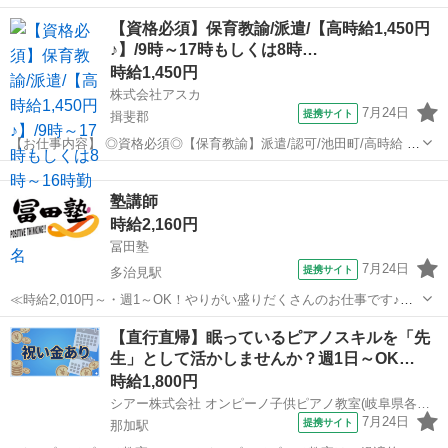
料駐車場 岐阜市にある放課後等デイサービスさんで パートの保育
岐阜
岐阜市
保育士
【資格必須】保育教諭/派遣/【高時給1,450円
士さん募集します♪ ⌒*⌒*⌒*⌒*⌒*⌒*⌒*⌒*⌒*⌒*⌒*⌒ 【施設さんに
♪】/9時～17時もしくは8時…
つい...
時給1,450円
株式会社アスカ
7月24日
提携サイト
揖斐郡
【お仕事内容】 ◎資格必須◎【保育教諭】派遣/認可/池田町/高時給 ＊
… * … ＊ … * …＊ … * … ＊ … * …＊ ☆お仕事条件☆ ‾‾‾‾‾‾‾ 【雇用形
岐阜
揖斐郡
保育士
態】派遣 【勤務時間】9:00～17:00 ...
塾講師
時給2,160円
冨田塾
7月24日
提携サイト
多治見駅
≪時給2,010円～・週1～OK！やりがい盛りだくさんのお仕事です♪≫
16：30～22：30／1コマ60分～90分 塾講師のアルバイト！ 「教える
岐阜
多治見市
多治見駅
塾講師
【直行直帰】眠っているピアノスキルを「先
お仕事」というより「伝えるお仕事」 夢や目標に向かって頑張ってい
生」として活かしませんか？週1日～OK…
る生徒さん...
時給1,800円
シアー株式会社 オンピーノ子供ピアノ教室(岐阜県各務原市)
7月24日
提携サイト
那加駅