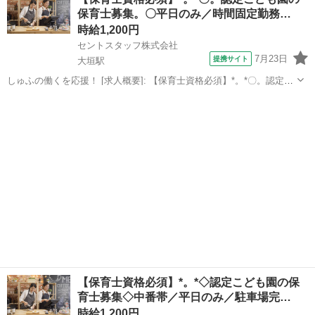
地・最寄駅]： 岐阜県可児市 【派遣...
保育士募集。〇平日のみ／時間固定勤務…
時給1,200円
セントスタッフ株式会社
7月23日
提携サイト
大垣駅
しゅふの働くを応援！ [求人概要]: 【保育士資格必須】*。*〇。認定こ
ども園の保育士募集。〇平日のみ／時間固定勤務可能／高時給／バス
岐阜
大垣市
大垣駅
保育士
停徒歩10分／園庭あり [職種名]: 認定こども園の保育士 [勤務地・最寄
駅]: 岐...
【保育士資格必須】*。*◇認定こども園の保
育士募集◇中番帯／平日のみ／駐車場完…
時給1,200円