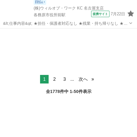
日払い
(株)ウィルオブ・ワーク KC 名古屋支店
7月22日
提携サイト
各務原市役所前駅
&lt;仕事内容&gt; ★担任・保護者対応なし ★残業・持ち帰りなし ★指
導案などの書類なし 担当クラス： 乳児またはクラスフリー お仕事内
岐阜
各務原市
各務原市役所前駅
保育士
容： ・遊びの見守り、サポート ・お散歩の付き添い ・お昼寝チェッ
ク ・ごはん...
1
2
3
...
次へ
全1778件中 1-50件表示