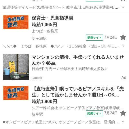
放課後等デイサービス/指導員/パート 岐阜市/土日祝休み/車通勤可/無
料駐車場 岐阜市にある放課後等デイサービスさんで パートの児童指
岐阜
岐阜市
保育士
保育士・児童指導員
導員さん募集します♪ ⌒*⌒*⌒*⌒*⌒*⌒*⌒*⌒*⌒*⌒*⌒*⌒ 【施設さん
時給1,065円
につ...
よつば・各務原
7月24日
提携サイト
苧ヶ瀬駅
＼＼*.◆ よつば 各務原 ◆.*／／ ・1日5h程度 ・週1～OK 平日の
みの勤務でもOKですので 勤務時間は是非ご相談ください！ アットホ
岐阜
各務原市
苧ヶ瀬駅
保育士
マンションの清掃、手伝ってくれる人いませ
ームな施設で勤務しませんか？♪ 仕事内容： 障がいをお持ちの、18歳
んか？😭🙏
未満の...
日給例1万円〜 / 登録不要！高時給求人多数✨
Ad
Lacotto
【直行直帰】眠っているピアノスキルを「先
生」として活かしませんか？週1日～OK…
時給1,800円
シアー株式会社 オンピーノ子供ピアノ教室(岐阜県岐阜市)
7月24日
提携サイト
岐阜駅
■オンピーノピアノ教室について オンピーノピアノ教室は、経済的な
事情に左右されることなく、すべての子どもたちが平等に音楽を学べ