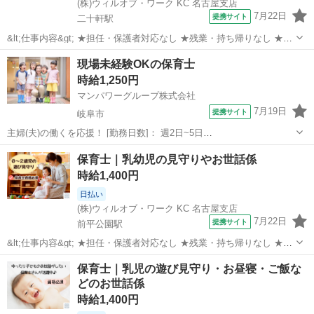
(株)ウィルオブ・ワーク KC 名古屋支店
7月22日
提携サイト
二十軒駅
&lt;仕事内容&gt; ★担任・保護者対応なし ★残業・持ち帰りなし ★指
導案などの書類なし 担当クラス： 乳児またはクラスフリー お仕事内
岐阜
各務原市
二十軒駅
保育士
現場未経験OKの保育士
容： ・遊びの見守り、サポート ・お散歩の付き添い ・お昼寝チェッ
時給1,250円
ク ・ごはん...
マンパワーグループ株式会社
7月19日
提携サイト
岐阜市
主婦(夫)の働くを応援！ [勤務日数]： 週2日~5日
08:00~11:00/09:00~12:00/09:00~15:00/07:00~16:00/11:00~20:00 [勤務
岐阜
岐阜市
保育士
保育士｜乳幼児の見守りやお世話係
地・最寄駅]： 岐阜県岐阜市 【派遣...
時給1,400円
日払い
(株)ウィルオブ・ワーク KC 名古屋支店
7月22日
提携サイト
前平公園駅
&lt;仕事内容&gt; ★担任・保護者対応なし ★残業・持ち帰りなし ★指
導案などの書類なし 担当クラス： 乳児またはクラスフリー お仕事内
岐阜
美濃加茂市
前平公園駅
保育士
保育士｜乳児の遊び見守り・お昼寝・ご飯な
容： ・遊びの見守り、サポート ・お散歩の付き添い ・お昼寝チェッ
どのお世話係
ク ・ごはん...
時給1,400円