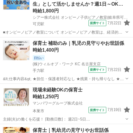
生」として活かしませんか？週1日～OK…
ク ・ごはん...
時給1,800円
シアー株式会社 オンピーノ子供ピアノ教室(岐阜県可児市)
7月22日
提携サイト
可児駅
■オンピーノピアノ教室について オンピーノピアノ教室は、経済的な
事情に左右されることなく、すべての子どもたちが平等に音楽を学べ
岐阜
可児市
可児駅
インストラクター
保育士 補助のみ｜乳児の見守りやお世話係
る場所をつくりたい!という想いから生まれました。 出張レッスンとい
時給1,400円
う形を採用することで、 「近...
日払い
(株)ウィルオブ・ワーク KC 名古屋支店
7月22日
提携サイト
手力駅
&lt;仕事内容&gt; ★担任・保護者対応なし ★残業・持ち帰りなし ★指
導案などの書類なし 担当クラス： 乳児またはクラスフリー お仕事内
岐阜
岐阜市
手力駅
保育士
現場未経験OKの保育士
容： ・遊びの見守り、サポート ・お散歩の付き添い ・お昼寝チェッ
時給1,250円
ク ・ごはん...
マンパワーグループ株式会社
7月19日
提携サイト
本巣市
主婦(夫)の働くを応援！ [勤務日数]： 週2日~5日
08:00~11:00/09:00~12:00/09:00~15:00/07:00~16:00/11:00~20:00 [勤務
岐阜
本巣市
保育士
保育士｜乳幼児の見守りやお世話係
地・最寄駅]： 岐阜県本巣市 【派遣...