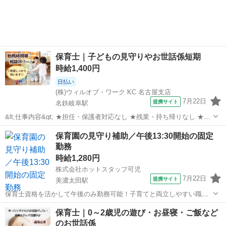
保育士｜子どもの見守りやお世話係短期
時給1,400円
日払い
(株)ウィルオブ・ワーク KC 名古屋支店
7月22日
提携サイト
名鉄岐阜駅
&lt;仕事内容&gt; ★担任・保護者対応なし ★残業・持ち帰りなし ★指
導案などの書類なし 担当クラス： 乳児またはクラスフリー お仕事内
岐阜
岐阜市
名鉄岐阜駅
保育士
保育園の見守り補助／午後13:30開始の固定
容： ・遊びの見守り、サポート ・お散歩の付き添い ・お昼寝チェッ
勤務
ク ・ごはん...
時給1,280円
株式会社ホットスタッフ可児
7月22日
提携サイト
美濃太田駅
保育士資格を活かして午後のみ勤務可能！子育てと両立しやすい職場
です◎ 可児市・美濃加茂市・加茂郡・御嵩町の お仕事探しは是非お任
岐阜
可児市
美濃太田駅
保育士
保育士｜0～2歳児の遊び・お昼寝・ご飯など
せください！ ご質問・ご相談などございましたら お気軽にお問合せく
のお世話係
ださいね◎ （フリーダ...