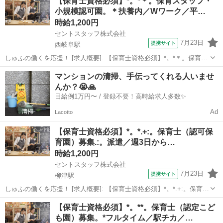
【保育士資格必須】*。*＊。保育スタッフ・
間固定相談可／1200円～ [職種名]: 院内保育の保育士 [勤務地・最寄
小規模認可園。＊扶養内／Wワーク／平…
駅]:...
時給1,200円
セントスタッフ株式会社
7月23日
提携サイト
西岐阜駅
しゅふの働くを応援！ [求人概要]: 【保育士資格必須】*。*＊。保育ス
タッフ・小規模認可園。＊扶養内／Wワーク／平日のみ／定員12名／
岐阜
岐阜市
西岐阜駅
保育士
マンションの清掃、手伝ってくれる人いませ
駅近／高時給 [職種名]: 保育スタッフ・小規模認可園 [勤務地・最寄
んか？😭🙏
駅]: 岐阜...
日給例1万円〜 / 登録不要！高時給求人多数✨
Ad
Lacotto
【保育士資格必須】*。*.+:。保育士（認可保
育園）募集.:。派遣／週3日から…
時給1,200円
セントスタッフ株式会社
7月23日
提携サイト
柳津駅
しゅふの働くを応援！ [求人概要]: 【保育士資格必須】*。*.+:。保育士
（認可保育園）募集.:。派遣／週3日から可／中番帯／短時間勤務／扶
岐阜
岐阜市
柳津駅
保育士
【保育士資格必須】*。**。保育士（認定こど
養内勤務／車通勤可 [職種名]: 保育士（認可保育園） [勤務地・最寄
も園）募集。*フルタイム／駅チカ／…
駅]:...