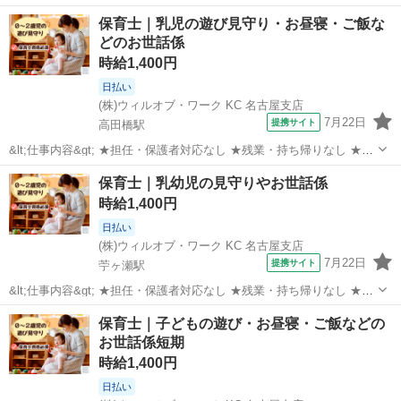
導案などの書類なし 担当クラス： 乳児またはクラスフリー お仕事内
岐阜
岐阜市
長森駅
保育士
保育士｜乳児の遊び見守り・お昼寝・ご飯な
容： ・遊びの見守り、サポート ・お散歩の付き添い ・お昼寝チェッ
どのお世話係
ク ・ごはん...
時給1,400円
日払い
(株)ウィルオブ・ワーク KC 名古屋支店
7月22日
提携サイト
高田橋駅
&lt;仕事内容&gt; ★担任・保護者対応なし ★残業・持ち帰りなし ★指
導案などの書類なし 担当クラス： 乳児またはクラスフリー お仕事内
岐阜
岐阜市
高田橋駅
保育士
保育士｜乳幼児の見守りやお世話係
容： ・遊びの見守り、サポート ・お散歩の付き添い ・お昼寝チェッ
時給1,400円
ク ・ごはん...
日払い
(株)ウィルオブ・ワーク KC 名古屋支店
7月22日
提携サイト
苧ヶ瀬駅
&lt;仕事内容&gt; ★担任・保護者対応なし ★残業・持ち帰りなし ★指
導案などの書類なし 担当クラス： 乳児またはクラスフリー お仕事内
岐阜
各務原市
苧ヶ瀬駅
保育士
保育士｜子どもの遊び・お昼寝・ご飯などの
容： ・遊びの見守り、サポート ・お散歩の付き添い ・お昼寝チェッ
お世話係短期
ク ・ごはん...
時給1,400円
日払い