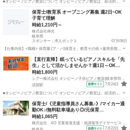
■オンピーノピアノ教室について オンピーノピアノ教室は、経済的な
事情に左右されることなく、すべての子どもたちが平等に音楽を学べ
岐阜
各務原市
那加駅
インストラクター
保育士/教育系 オープニング募集 週2日~OK
る場所をつくりたい!という想いから生まれました。 出張レッスンとい
子育て理解
う形を採用することで、 「近...
時給1,210円～
株式会社伸光
岐阜県
スポンサー：求人ボックス
07月08日
【仕事内容】<職種> 保育園 [ア・パ]保育士、教育その他 <雇用形態>
アルバイト・パート <給与> [ア・パ]時給1,210円～ 交通費:一部支給
アルバイト・パート
【直行直帰】眠っているピアノスキルを「先
規定あり(上限4,000円/月) <時給> 1,210円～ (処遇改善手当11...
生」として活かしませんか？週1日～OK…
時給1,800円
シアー株式会社 オンピーノ子供ピアノ教室(岐阜県羽島市)
7月24日
提携サイト
須賀駅
■オンピーノピアノ教室について オンピーノピアノ教室は、経済的な
事情に左右されることなく、すべての子どもたちが平等に音楽を学べ
岐阜
羽島市
須賀駅
インストラクター
保育士/《児童指導員さん募集♪》/マイカー通
る場所をつくりたい!という想いから生まれました。 出張レッスンとい
勤OK♪/無料駐車場あり◎/元保育…
う形を採用することで、 「近...
時給1,065円
株式会社 AO 児童発達支援・放課後等デイサービス あお
7月22日
提携サイト
岐阜市