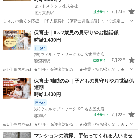
セントスタッフ株式会社
7月23日
提携サイト
北方真桑駅
しゅふの働くを応援！ [求人概要]: 【保育士資格必須】*。*◇認定こど
も園の保育士募集◇中番帯／平日のみ／駐車場完備／実働7.5時間／固
岐阜
岐阜市
北方真桑駅
保育士
保育士｜0～2歳児の見守りやお世話係
定時間制／1200円～ [職種名]: 認定こども園の保育士 [勤務地・最寄
時給1,400円
駅]:...
日払い
(株)ウィルオブ・ワーク KC 名古屋支店
7月22日
提携サイト
鵜沼宿駅
&lt;仕事内容&gt; ★担任・保護者対応なし ★残業・持ち帰りなし ★指
導案などの書類なし 担当クラス： 乳児またはクラスフリー お仕事内
岐阜
各務原市
鵜沼宿駅
保育士
保育士 補助のみ｜子どもの見守りやお世話係
容： ・遊びの見守り、サポート ・お散歩の付き添い ・お昼寝チェッ
短期
ク ・ごはん...
時給1,400円
日払い
(株)ウィルオブ・ワーク KC 名古屋支店
7月22日
提携サイト
那加駅
&lt;仕事内容&gt; ★担任・保護者対応なし ★残業・持ち帰りなし ★指
導案などの書類なし 担当クラス： 乳児またはクラスフリー お仕事内
岐阜
各務原市
那加駅
保育士
マンションの清掃、手伝ってくれる人いませ
容： ・遊びの見守り、サポート ・お散歩の付き添い ・お昼寝チェッ