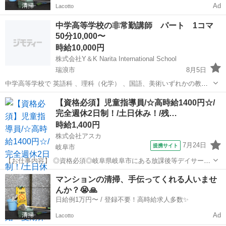
Ad
Lacotto
中学高等学校の非常勤講師 パート 1コマ
50分10,000〜
時給10,000円
株式会社Y＆K Narita International School
瑞浪市
8月5日
中学高等学校で 英語科 、理科（化学） 、国語、美術いずれかの教科
の教員を募集中です！ 勤務時間 8：15～17：15 （コマ数により変動）
岐阜
瑞浪市
その他
美術
【資格必須】児童指導員/☆高時給1400円☆/
週2〜5回 1コマ10,000〜 週5〜10コマ コマ数は面談時に希...
完全週休2日制！/土日休み！/残…
時給1,400円
株式会社アスカ
7月24日
提携サイト
岐阜市
【お仕事内容】 ◎資格必須◎岐阜県岐阜市にある放課後等デイサービ
スのお仕事です♪ 未就学児・低学年児メインの施設です。 【仕事内
岐阜
岐阜市
保育士
マンションの清掃、手伝ってくれる人いませ
容】 障害児通所支援の保育業務 ・2歳～障害児保育業務 ・その他付随
んか？😭🙏
する業務 ※経験のない方で...
日給例1万円〜 / 登録不要！高時給求人多数✨
Ad
Lacotto