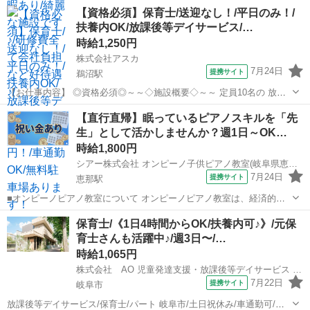
【資格必須】保育士/送迎なし！/平日のみ！/
扶養内OK/放課後等デイサービス/…
時給1,250円
株式会社アスカ
7月24日
提携サイト
鵜沼駅
【お仕事内容】 ◎資格必須◎～～◇施設概要◇～～ 定員10名の 放課
後等デイサービスです！ 小学生～高校生のお子さんが 通っています♪
岐阜
各務原市
鵜沼駅
保育士
【直行直帰】眠っているピアノスキルを「先
軽度の子がほとんどで 車いすの子が少し通っています！ もちろん最初
生」として活かしませんか？週1日～OK…
からできないこと...
時給1,800円
シアー株式会社 オンピーノ子供ピアノ教室(岐阜県恵那市)
7月24日
提携サイト
恵那駅
■オンピーノピアノ教室について オンピーノピアノ教室は、経済的な
事情に左右されることなく、すべての子どもたちが平等に音楽を学べ
岐阜
恵那市
恵那駅
インストラクター
保育士/《1日4時間からOK/扶養内可♪》/元保
る場所をつくりたい!という想いから生まれました。 出張レッスンとい
育士さんも活躍中♪/週3日〜/…
う形を採用することで、 「近...
時給1,065円
株式会社 AO 児童発達支援・放課後等デイサービス あお
7月22日
提携サイト
岐阜市
放課後等デイサービス/保育士/パート 岐阜市/土日祝休み/車通勤可/無