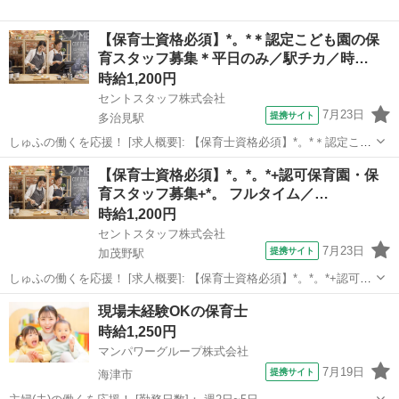
【保育士資格必須】*。*＊認定こども園の保
育スタッフ募集＊平日のみ／駅チカ／時…
時給1,200円
セントスタッフ株式会社
7月23日
提携サイト
多治見駅
しゅふの働くを応援！ [求人概要]: 【保育士資格必須】*。*＊認定こど
も園の保育スタッフ募集＊平日のみ／駅チカ／時短勤務／早番／遅番
岐阜
多治見市
多治見駅
保育士
【保育士資格必須】*。*。*+認可保育園・保
／扶養内／Wワーク／1200円～ [職種名]: 認定こども園の保育スタッフ
育スタッフ募集+*。 フルタイム／…
[勤務地...
時給1,200円
セントスタッフ株式会社
7月23日
提携サイト
加茂野駅
しゅふの働くを応援！ [求人概要]: 【保育士資格必須】*。*。*+認可保
育園・保育スタッフ募集+*。 フルタイム／時間固定可／ブランクOK
岐阜
美濃加茂市
加茂野駅
保育士
現場未経験OKの保育士
／車通勤可／駅チカ／1200円～ [職種名]: 認可保育園・保育スタッフ
時給1,250円
[勤...
マンパワーグループ株式会社
7月19日
提携サイト
海津市