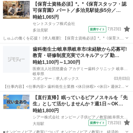
岐阜
岐阜市
岐阜駅
インストラクター
【保育士資格必須】*。*《保育スタッフ・認
る場所をつくりたい!という想いから生まれました。 出張レッスンとい
可保育園》パート／多治見駅徒歩5分／…
う形を採用することで、 「近...
時給1,065円
セントスタッフ株式会社
7月23日
提携サイト
多治見駅
しゅふの働くを応援！ [求人概要]: 【保育士資格必須】*。*《保育スタ
ッフ・認可保育園》パート／多治見駅徒歩5分／賞与あり／1日3時間～
岐阜
多治見市
多治見駅
保育士
歯科衛生士/岐阜県岐阜市/未経験から応募可!
／週3日～／経験不問 [職種名]: 保育スタッフ・認可保育園 [勤務地・最
教育・研修制度充実でスキルアップ 勤…
寄駅]...
時給1,100円～1,300円
医療法人社団慈慶会 アカデミー歯科クリニック 岐阜本院
岐阜県
スポンサー：求人ボックス
03月03日
【仕事内容】<仕事内容> 歯科衛生士業務 <休日休暇> <休日> 週休2日
<休暇> 年末年始休暇6日、夏季休暇6日、GW暦通り <有給休暇> 法定
アルバイト・パート
【直行直帰】眠っているピアノスキルを「先
通り 非常勤の出勤日等については応相談 <その他> <社会保険> 歯科医
生」として活かしませんか？週1日～OK…
師国保、厚...
時給1,800円
シアー株式会社 オンピーノ子供ピアノ教室(岐阜県大垣市)
7月23日
提携サイト
大垣駅
■オンピーノピアノ教室について オンピーノピアノ教室は、経済的な