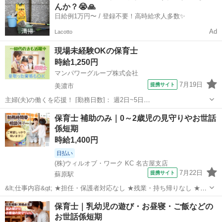
んか？😭🙏
ク ・ごはん...
日給例1万円〜 / 登録不要！高時給求人多数✨
Ad
Lacotto
現場未経験OKの保育士
時給1,250円
マンパワーグループ株式会社
7月19日
提携サイト
美濃市
主婦(夫)の働くを応援！ [勤務日数]： 週2日~5日
08:00~11:00/09:00~12:00/09:00~15:00/07:00~16:00/11:00~20:00 [勤務
岐阜
美濃市
保育士
保育士 補助のみ｜0～2歳児の見守りやお世話
地・最寄駅]： 岐阜県美濃加茂市 【...
係短期
時給1,400円
日払い
(株)ウィルオブ・ワーク KC 名古屋支店
7月22日
提携サイト
蘇原駅
&lt;仕事内容&gt; ★担任・保護者対応なし ★残業・持ち帰りなし ★指
導案などの書類なし 担当クラス： 乳児またはクラスフリー お仕事内
岐阜
各務原市
蘇原駅
保育士
保育士｜乳幼児の遊び・お昼寝・ご飯などの
容： ・遊びの見守り、サポート ・お散歩の付き添い ・お昼寝チェッ
お世話係短期
ク ・ごはん...