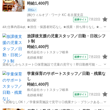
時給1,400円
日払い
(株)ウィルオブ・ワーク KC 名古屋支店
7月22日
提携サイト
鵜沼駅
&lt;仕事内容&gt; ★担任・保護者対応なし ★残業・持ち帰りなし ★指
導案などの書類なし 担当クラス： 乳児またはクラスフリー お仕事内
岐阜
各務原市
鵜沼駅
保育士
放課後支援の児童スタッフ／日勤・日祝シフ
容： ・遊びの見守り、サポート ・お散歩の付き添い ・お昼寝チェッ
ト制
ク ・ごはん...
時給1,400円
株式会社ホットスタッフ岐阜
7月22日
提携サイト
名鉄岐阜駅
資格なしからスタート◎保育施設で児童の見守り！即日勤務可能・残
業ナシ・髪色ネイルOK 【仕事内容】 【お仕事内容】 みなさんには、
岐阜
岐阜市
名鉄岐阜駅
保育士
学童保育のサポートスタッフ／日勤・残業な
放課後等デイサービスの指導員を お任せします！ 先生は現在6名所属
し
されてます♪ 児童...
時給1,400円
株式会社ホットスタッフ岐阜
7月22日
提携サイト
名鉄岐阜駅
＼資格なしOK！／学童保育施設で見守り◎残業ナシ・ブランクある方
もOK♪即日勤務可能 【仕事内容】 【お仕事内容】 みなさんには、 放
岐阜
岐阜市
名鉄岐阜駅
保育士