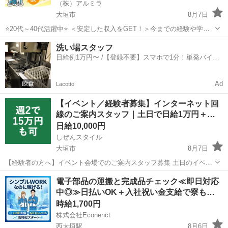
（株）アルミラ
大垣市
8月7日
⭐20代～40代活躍中⭐ ＜安定した収入をGET！＞今までの経験や学歴
は一切不問！働きやすさ抜群の職場で一緒に働いてみませんか？？
岐阜
大垣市
倉庫
スタッフ
洗い場スタッフ
☆…・プロのコーディネーターがサポートします♪・…☆ お急ぎの方
日給例1万円〜 /【登録不要】スマホで1分！単発バイト
は『06-...
一括検索✨
Ad
Lacotto
【イベント／経験者募集】インターネット回
線のご案内スタッフ｜土日で日給1万円＋…
日給10,000円
しぜんスタイル
大垣市
8月7日
【経験者の方へ】イベント会場でのご案内スタッフ募集 土日のイベン
トで、しっかり稼ぎたい方を探しています。 ◆どんな仕事か ショッピ
岐阜
大垣市
家電量販店
スタッフ
電子部品の運搬と完成品チェック≪即日対応
ングモールや家電量販店の催事ブース、地域のイベント会場に出店
中◎≫日払いOK＋入社祝い金支給で寮も…
し、 ご来場のお客...
時給1,700円
株式会社Econenct
西大垣駅
8月6日