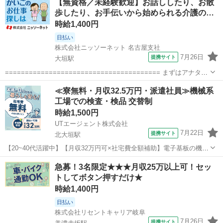
【無資格／未経験歓迎】お話ししたり、お散
歩したり、お手伝いから始められる介護の…
時給1,400円
日払い
株式会社ニッソーネット 名古屋支社
7月26日
提携サイト
大垣駅
======================================= まずはアナタの
ご希望を教えてください♪
岐阜
大垣市
大垣駅
その他
≪寮無料・月収32.5万円・派遣社員≫機械系
======================================= 弊社の求人は
工場での検査・検品 交替制
【無資格...
時給1,500円
UTエージェント株式会社
7月22日
提携サイト
北大垣駅
【20~40代活躍中】【月収32万円可×社宅費全額補助】電子基板の機械
オペレーターや検査のお仕事！未経験歓迎◎《JUVO1C》 詳細情報 ＼
岐阜
大垣市
北大垣駅
その他
急募！3名限定★★★月収25万以上可！セッ
電子基板の機械オペレーターなど！／ ☆未経験OK！ 丁寧な研修と
トしてボタン押すだけ★
指導で安心のス...
時給1,400円
日払い
株式会社リセントキャリア岐阜
7月26日
提携サイト