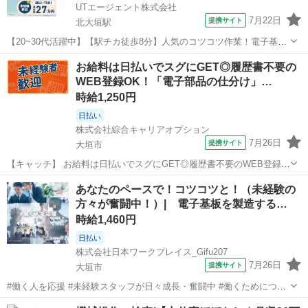
UTエージェント株式会社
7月22日
提携サイト
北大垣駅
【20~30代活躍中】【駅チカ徒歩8分】人気のコツコツ作業！電子基板
の製造★未経験歓迎！月収27万円可◎社宅費全額補助《Jbue1C》 詳
岐阜
大垣市
北大垣駅
その他
お給料は日払いでスグにGET◎履歴書不要の
細情報 ☆★電子基板の製造★☆ 未経験の方歓迎！ 人気のコツコツ作
WEB登録OK！「電子部品の仕分け」…
業です☆ パソ...
時給1,250円
日払い
株式会社綜合キャリアオプション
7月26日
提携サイト
大垣市
【キャッチ】 お給料は日払いでスグにGET◎履歴書不要のWEB登録
OK！「電子部品の仕分け」高時給1250円！東大垣周辺！20代～40代
岐阜
大垣市
工場
あなたのペースで！コツコツと！（未経験の
のスタッフが多数活躍中★ 【コメント】 弊社なら事前の職場見学が多
方々が奮闘中！）| 電子基板を製造する…
数！お仕事安心スター...
時給1,460円
日払い
株式会社日本ワークプレイス_Gifu207
7月26日
提携サイト
大垣市
#働く人を応援 #未経験スタッフが日々成長・奮闘中 #働くためにつど
い、集まる場所 ▼20代から稼げる製造のお仕事▼ ・製造のお仕事はほ
岐阜
大垣市
工場