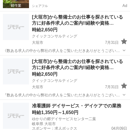
Ad
シェアフル
[大垣市]から整備士のお仕事を探されている
方に好条件求人のご案内!!経験や資格…
時給2,650円
クイックコンサルティング
大垣市
7月31日
《数ある求人の中から弊社の求人をご覧いただきありがとうございま
す!!》 全国に様々な求人を5万件以上取り扱っておりご希望条件やご状
岐阜
大垣市
工場
スタッフ
[大垣市]から整備士のお仕事を探されている
況に応じてマッチしそうな求人をご案内いたします!! 応募前に相談だ
方に好条件求人のご案内!!経験や資格…
けしてみたい方やどんな求...
時給2,650円
クイックコンサルティング
大垣市
7月31日
『数ある求人の中から弊社の求人をご覧いただきありがとうございま
す!!』 全国に様々な求人を5万件以上取り扱っておりご希望条件やご状
岐阜
大垣市
工場
スタッフ
准看護師 デイサービス・デイケアでの業務
況に応じてマッチしそうな求人をご案内いたします!! 応募前に相談だ
時給1,350円～1,650円
けしてみたい方やどんな求...
ゆかりの郷デイサービスセンター二葉
岐阜県 大垣市
スポンサー：求人ボックス
04月09日