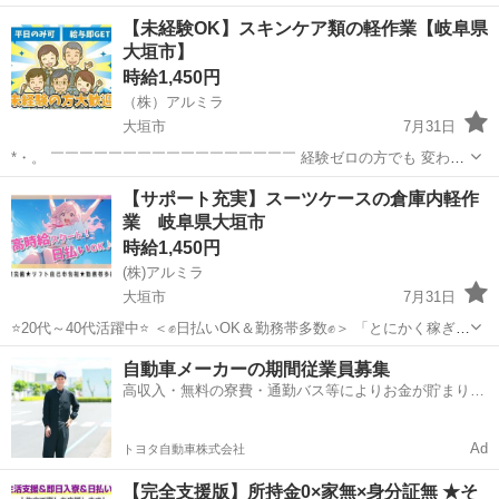
で、未経験の方でも安心してスタートできます！
岐阜
大垣市
大垣駅
その他
【未経験OK】スキンケア類の軽作業【岐阜県
_________________________ お任せする業務の一例 ◆装置の操作・
大垣市】
オペレーション ・...
時給1,450円
（株）アルミラ
大垣市
7月31日
*・。 ￣￣￣￣￣￣￣￣￣￣￣￣￣￣￣￣￣ 経験ゼロの方でも 変わら
ず高時給からのスタートで しっかり稼げる環境♪ 頑張りを必ず 評価し
岐阜
大垣市
倉庫
時給
【サポート充実】スーツケースの倉庫内軽作
てくれる職場なので 努力次第で時給はUP！ どんどん貯金...
業 岐阜県大垣市
時給1,450円
(株)アルミラ
大垣市
7月31日
⭐20代～40代活躍中⭐ ＜✊日払いOK＆勤務帯多数✊＞ 「とにかく稼ぎた
い」 「安定した生活を送りたい」 そんな方にオススメ✨ 日払いOKだ
岐阜
大垣市
倉庫
時給
自動車メーカーの期間従業員募集
から すぐにお給料を 受け取ることができます。 ...
高収入・無料の寮費・通勤バス等によりお金が貯まりや
すい環境
Ad
トヨタ自動車株式会社
【完全支援版】所持金0×家無×身分証無 ★そ