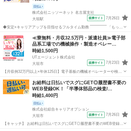
日払い
株式会社ニッソーネット 名古屋支社
7月26日
提携サイト
大垣駅
◆安定×キャリアアップを目指せるフルタイム勤務 ‾‾‾‾‾‾‾‾‾‾‾‾‾‾ 「もっと
環境や待遇をよくしていきたい…」 「スキルアップやキャリアアップ
岐阜
大垣市
大垣駅
その他
≪寮無料・月収32.5万円・派遣社員≫電子部
もあきらめたくない」 そんなあなただからこそ、介護職はおすすめ♪
品系工場での機械操作・製造オペレー…
初任者研...
時給1,500円
UTエージェント株式会社
7月23日
提携サイト
大垣市
【月収例32万円以上×年休125日】電子基板の機械オペレーターや検査
のお仕事！未経験活躍中◎＜岐阜県大垣市＞《JUVO1C》 詳細情報 ＼
岐阜
大垣市
その他
お給料は日払いでスグにGET◎履歴書不要の
電子基板の機械オペレーターなど！／ ☆未経験OK！ 丁寧な研修と
WEB登録OK！「半導体部品の検査/…
指導で安心のスタ...
時給1,400円
日払い
株式会社綜合キャリアオプション
7月26日
提携サイト
大垣市
【キャッチ】 お給料は日払いでスグにGET◎履歴書不要のWEB登録
OK！「半導体部品の検査/セット作業」高時給1400円！室周辺！20代