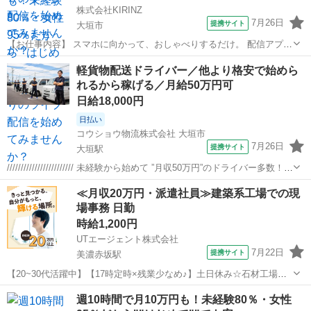
株式会社KIRINZ
7月26日
提携サイト
大垣市
【お仕事内容】 スマホに向かって、おしゃべりするだけ。 配信アプリ
（17LIVE／Pococha／IRIAM など）でライブ配信するお仕事です。
岐阜
大垣市
イベントスタッフ
軽貨物配送ドライバー／他より格安で始めら
——————————— 配信内容はぜんぶ自由
れるから稼げる／月給50万円可
——————————— ・今日...
日給18,000円
日払い
コウショウ物流株式会社 大垣市
7月26日
提携サイト
大垣駅
//////////////////////// 未経験から始めて ”月収50万円”のドライバー多数！
コレ、普通免許があれば アナタも叶えられる話です◎
岐阜
大垣市
大垣駅
ドライバー
≪月収20万円・派遣社員≫建築系工場での現
//////////////////////// 軽貨物配送...
場事務 日勤
時給1,200円
UTエージェント株式会社
7月22日
提携サイト
美濃赤坂駅
【20~30代活躍中】【17時定時×残業少なめ♪】土日休み☆石材工場で
システム入力や材料管理などの事務！《Jabj1C》 詳細情報 ＼石材工場
岐阜
大垣市
美濃赤坂駅
その他
週10時間で月10万円も！未経験80％・女性
の事務所内で事務業務♪／ 建築用石材の加工・販売・施工を行ってい