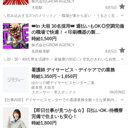
株式会社GROW AGENCY
大垣駅
8月5日
＼住み込みする3つのメリット／ ・職場が家から近い ・うるさく言っ
てくる親がいない快適空間 ・なんといっても無料で住める 車載用電子
岐阜
大垣市
大垣駅
工場
時給
👑In 大垣 30名採用👑 週払いもOK◎空調完備
部品の製造マシンオペレーター [組立機・検査機のオペレーター業
の職場で快適！＜印刷機器の製…
務]...
時給1,500円
株式会社GROW AGENCY
名鉄岐阜駅
8月5日
＼20・30・40代 男女活躍中／ 家族寮の対応〇/ 空気がきれいな自然あ
ふれる大自然に中で子育てしてみませんか??✨ 観光地、温泉がたくさ
岐阜
大垣市
名鉄岐阜駅
工場
住み込み
看護師 デイサービス・デイケアでの業務
んあり →御朱印集め、温泉やサウナで癒されませんか?? ...
時給1,350円～1,650円
ゆかりの郷デイサービスセンター二葉
岐阜県 大垣市
スポンサー：求人ボックス
04月09日
【仕事内容】デイサービスセンターでの看護業務全般 <主な業務内容>
利用者様のバイタルチェック 内服管理 機能訓練補助・歩行補助 創傷
アルバイト・パート
【即日仕事が見つかる☆】日払いOK♪待機寮
の処置 介護業務(排泄・入浴・レクリエーション) など <施設概要> 定
完備で住まいも安心！
員:40名 <応募要件>...
時給1,800円