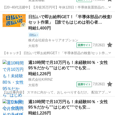
美濃青柳駅
【20~40代活躍中】【月収35万円可】年休120日！半導体装置部品の製
造♪資格取得支援制度あり◎《Jbmg1C》 詳細情報 ＼半導体装置部品
岐阜
大垣市
美濃青柳駅
その他
日払いで即お給料GET！「半導体部品の検査/
の焼成・搬送作業／ ☆資格取得支援あり！ 働きながらリフト・玉
セット作業」【誰でもはじめは初心者…
掛・クレーン、...
時給1,400円
日払い
株式会社綜合キャリアオプション
7月26日
提携サイト
大垣市
【キャッチ】 日払いで即お給料GET！「半導体部品の検査/セット作
業」【誰でもはじめは初心者♪】収入重視派さんに！残業20H以上！！
岐阜
大垣市
工場
週10時間で月10万円も！未経験80％・女性
ヘアカラーOK！高時給1400円！ 【コメント】 製造のお仕事をお探し
95％だから""はじめて""でも安…
におススメ♪ 「未...
時給1,226円
株式会社KIRINZ
7月26日
提携サイト
大垣市
【お仕事内容】 スマホに向かって、おしゃべりするだけ。 配信アプリ
（17LIVE／Pococha／IRIAM など）でライブ配信するお仕事です。
岐阜
大垣市
イベントスタッフ
週10時間で月10万円も！未経験80％・女性
——————————— 配信内容はぜんぶ自由
95％だから""はじめて""でも安…
——————————— ・今日...
時給1,226円