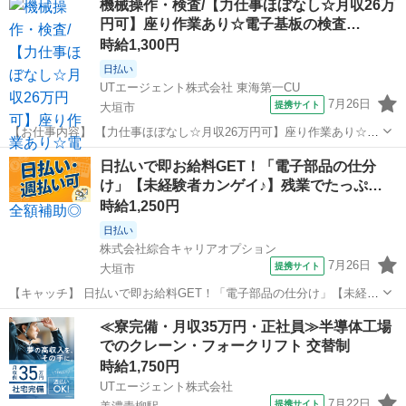
機械操作・検査/【力仕事ほぼなし☆月収26万
かのお仕事比べて、稼げることが特徴です！ ・特に若手の方は、体力
円可】座り作業あり☆電子基板の検査…
を生かし、頑張った分...
時給1,300円
日払い
UTエージェント株式会社 東海第一CU
7月26日
提携サイト
大垣市
【お仕事内容】 【力仕事ほぼなし☆月収26万円可】座り作業あり☆電
子基板の検査！社宅費全額補助◎＼電子基板の検査！／ ＜具体的に
岐阜
大垣市
仕分け
日払いで即お給料GET！「電子部品の仕分
は…＞ ◆電子基板の検査 →基盤を機械にセットをする (機械が
け」【未経験者カンゲイ♪】残業でたっぷ…
自動で検査します！) →...
時給1,250円
日払い
株式会社綜合キャリアオプション
7月26日
提携サイト
大垣市
【キャッチ】 日払いで即お給料GET！「電子部品の仕分け」【未経験
者カンゲイ♪】残業でたっぷり稼ぐ！少人数の職場！高時給1250円！
岐阜
大垣市
工場
≪寮完備・月収35万円・正社員≫半導体工場
【コメント】 弊社なら事前の職場見学が多数！お仕事安心スタート
でのクレーン・フォークリフト 交替制
★★ 「派遣では働いたこ...
時給1,750円
UTエージェント株式会社
7月22日
提携サイト