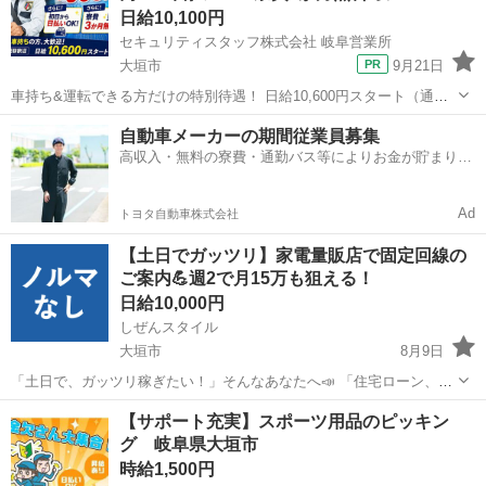
日給10,100円
セキュリティスタッフ株式会社 岐阜営業所
大垣市
9月21日
車持ち&運転できる方だけの特別待遇！ 日給10,600円スタート（通常
10,100円より500円UP） 車を持っていて、運転してくれる。 それだけ
岐阜
大垣市
警備員
自動車メーカーの期間従業員募集
で、月給274,600円～のスタートです★ ＜車持ちの方はメリット多数
高収入・無料の寮費・通勤バス等によりお金が貯まりや
あり...
すい環境
Ad
トヨタ自動車株式会社
【土日でガッツリ】家電量販店で固定回線の
ご案内💪週2で月15万も狙える！
日給10,000円
しぜんスタイル
大垣市
8月9日
「土日で、ガッツリ稼ぎたい！」そんなあなたへ📣 「住宅ローン、正
直キツい…」 「教育費、もっと貯めたい」 「家族のために、自分が稼
岐阜
大垣市
家電量販店
フルコミ
【サポート充実】スポーツ用品のピッキン
ぐしかない」 「やりたいことのために、軍資金を貯めたい」 ——理由
グ 岐阜県大垣市
は人それぞ...
時給1,500円