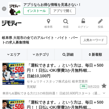
アプリならお得な情報を見逃さない！
インストール
アプリで開く
岐阜県
検索
ログイン
投稿
岐阜県 大垣市の全てのアルバイト・バイト・パー
人気キーワード
トの求人募集情報
エリア
カテゴリ
詳細
新着順
「運転できます。」という方は、毎日＋500
円！！日払いOK/寮費3か月無料/岐…
日給10,100円
セキュリティスタッフ株式会社 岐阜営業所
荒尾駅
9月22日
車持ち&運転できる方だけの特別待遇！ 日給10,600円スタート（通常
10,100円より500円UP） 車を持っていて、運転してくれる。 それだけ
岐阜
大垣市
荒尾駅
警備員
「運転できます。」という方は、毎日＋500
で、月給274,600円～のスタートです★ ＜車持ちの方はメリット多数
円！！日払いOK/寮費3か月無料/岐…
あり...