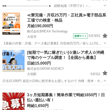
■■――――――――――――― ■ 経験知識《不問です》♪
――――――――――――――― ◎未経験者大歓迎 ◎経験者歓迎 ◎
岐阜
大垣市
西大垣駅
工場
タブレット
≪寮完備・月収25万円・正社員≫電子部品系
フリーター歓迎 ◎ブランクOK ◎学歴不問 ◎異業種からの転職OK ...
工場での検査・検品
月給190,000円
株式会社BREXA Technology
6月30日
提携サイト
大垣市
【基板の作製・評価、データ集計業務】月収例25万円／借り上げ社宅
制度あり お仕事内容 充実した研修があるので、未経験の方でも安心し
岐阜
大垣市
その他
[短期で一気に稼ぎたい]☆激レア求人☆沖縄
てスタートできます！ _________________________ お任せする業務
で海のケーブル調査！【全国から募集】
の...
日給15,000円
株式会社GROW AGENCY
大垣駅
8月5日
日当15,000円 規定の日時に航空券をお渡しするので 沖縄・熊本・大分
に集まっていただき、 2週間程、船でのお仕事をお願いします！ ※内
岐阜
大垣市
大垣駅
工場
レア
容はケーブル検査の補助♪ 3食つきで食費も浮きます！
3ヶ月短期募集！簡単作業で時給1650円！日
払い週払い有！
時給1,650円