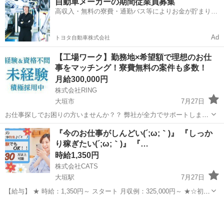
自動車メーカーの期間従業員募集
クモク作業が好きな方におすすめ。 最初にお任せする業務例 ■精密治
高収入・無料の寮費・通勤バス等によりお金が貯まりや
具の製作 ・顕微鏡を使...
すい環境
Ad
トヨタ自動車株式会社
【工場ワーク】勤務地×希望額で理想のお仕
事をマッチング！寮費無料の案件も多数！
月給300,000円
株式会社RING
大垣市
7月27日
お仕事探しでお困りの方いませんか？？ 弊社が全力でサポートしま
す！ ◆条件に合う仕事が見つからない ◆〇〇市内でお仕事を探してい
岐阜
大垣市
工場
無料
『今のお仕事がしんどい(´;ω;｀)』 『しっか
る！ ◆〇〇万円以上は稼ぎたい！ ◆寮に入って仕事がしたい！ ◆他
り稼ぎたい(´;ω;｀)』 『…
県での住み込み...
時給1,350円
株式会社CATS
大垣駅
7月27日
【給与】 ★ 時給：1,350円～ スタート 月収例：325,000円～ ★☆初月
からこの給料を狙っていけます☆ ※研修期間中の時給変動は有りませ
岐阜
大垣市
大垣駅
仕分け
スタッフ
ん。 『特に女性に人気のお仕事特集(*´▽｀*)』 ♬力に自信のない...