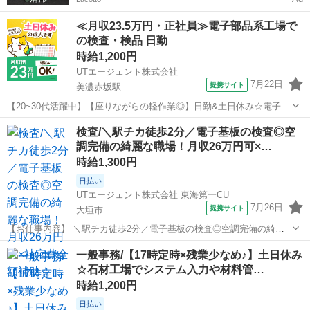
≪月収23.5万円・正社員≫電子部品系工場で
の検査・検品 日勤
時給1,200円
UTエージェント株式会社
7月22日
提携サイト
美濃赤坂駅
【20~30代活躍中】【座りながらの軽作業◎】日勤&土日休み☆電子部
品の外観検査♪2時間ごとに休憩あり◎《Jdnx1C》 詳細情報 ＼電子部
岐阜
大垣市
美濃赤坂駅
その他
検査/＼駅チカ徒歩2分／電子基板の検査◎空
品の外観検査♪／ ＜具体的には…＞ ◆顕微鏡で外観検査を行う ◆選別
調完備の綺麗な職場！月収26万円可×…
しトレーに詰...
時給1,300円
日払い
UTエージェント株式会社 東海第一CU
7月26日
提携サイト
大垣市
【お仕事内容】 ＼駅チカ徒歩2分／電子基板の検査◎空調完備の綺麗
な職場！月収26万円可×社宅費全額補助☆＜電子基板の検査＞ 未経験
岐阜
大垣市
仕分け
一般事務/【17時定時×残業少なめ♪】土日休み
の方歓迎！ 丁寧な研修があるので初めての方も安心◎ 空調が完備され
☆石材工場でシステム入力や材料管…
た清潔なクリーンルーム内...
時給1,200円
日払い