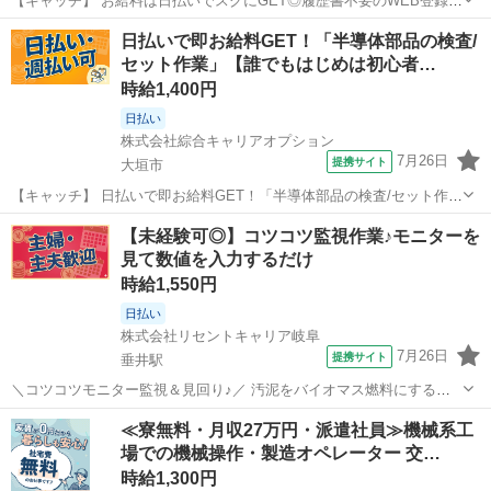
【キャッチ】 お給料は日払いでスグにGET◎履歴書不要のWEB登録
OK！「電子部品の仕分け」高時給1250円！東大垣周辺！20代～40代
岐阜
大垣市
工場
日払いで即お給料GET！「半導体部品の検査/
のスタッフが多数活躍中★ 【コメント】 製造のお仕事をお探しの方必
セット作業」【誰でもはじめは初心者…
見！ 「経験ないけ...
時給1,400円
日払い
株式会社綜合キャリアオプション
7月26日
提携サイト
大垣市
【キャッチ】 日払いで即お給料GET！「半導体部品の検査/セット作
業」【誰でもはじめは初心者♪】収入重視派さんに！残業20H以上！！
岐阜
大垣市
工場
【未経験可◎】コツコツ監視作業♪モニターを
ヘアカラーOK！高時給1400円！ 【コメント】 製造のお仕事が豊富★
見て数値を入力するだけ
未経験で働いてみたい...
時給1,550円
日払い
株式会社リセントキャリア岐阜
7月26日
提携サイト
垂井駅
＼コツコツモニター監視＆見回り♪／ 汚泥をバイオマス燃料にする中
間処理施設です！ 室内は快適＆作業はシンプル！ 未経験OK！ゆくゆ
岐阜
大垣市
垂井駅
その他
≪寮無料・月収27万円・派遣社員≫機械系工
くは正社員へ！ ◆どんなお仕事？ ・ モニターを見てチェック！ 空調
場での機械操作・製造オペレーター 交…
が効いたコントロール...
時給1,300円