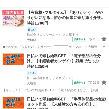
【有資格×フルタイム】「ありがとう」がや
りがいになる。誰かの日常に寄り添う介護…
時給1,700円
日払い
株式会社ニッソーネット 名古屋支社
7月26日
提携サイト
大垣駅
◆あなたの「なりたい」をサポート ‾‾‾‾‾‾‾‾‾‾‾‾‾‾ ケアマネ、生活相談
員、サ責、社会福祉士など 「いつかは、こういう役割を目指したい」
岐阜
大垣市
大垣駅
その他
日払いで即お給料GET！「電子部品の仕分
「もっと専門性を上げたい」 そんなあなたの想いをぜひ教えてくださ
け」【未経験者カンゲイ♪】残業でたっぷ…
い。 あなた...
時給1,250円
日払い
株式会社綜合キャリアオプション
7月26日
提携サイト
大垣市
【キャッチ】 日払いで即お給料GET！「電子部品の仕分け」【未経験
者カンゲイ♪】残業でたっぷり稼ぐ!少人数の職場!高時給1250円！ 【コ
岐阜
大垣市
工場
日払いで即お給料GET！「半導体部品の検査/
メント】 製造のお仕事をお探しにおススメ♪ 「未経験でも出来る仕事
セット作業」【未経験の方も安心◎】…
ないかな・・・」...