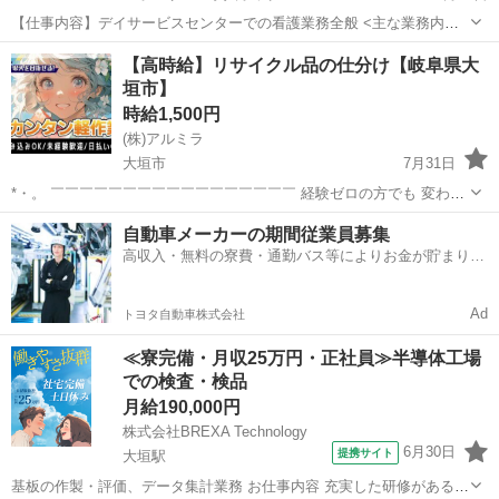
【仕事内容】デイサービスセンターでの看護業務全般 <主な業務内容>
利用者様のバイタルチェック 内服管理 機能訓練補助・歩行補助 創傷
アルバイト・パート
【高時給】リサイクル品の仕分け【岐阜県大
の処置 介護業務(排泄・入浴・レクリエーション) など <施設概要> 定
垣市】
員:40名 <応募要件>...
時給1,500円
(株)アルミラ
大垣市
7月31日
*・。 ￣￣￣￣￣￣￣￣￣￣￣￣￣￣￣￣￣ 経験ゼロの方でも 変わら
ず高時給からのスタートで しっかり稼げる環境♪ 頑張りを必ず 評価し
岐阜
大垣市
倉庫
時給
自動車メーカーの期間従業員募集
てくれる職場なので 努力次第で時給はUP！ どんどん貯金...
高収入・無料の寮費・通勤バス等によりお金が貯まりや
すい環境
Ad
トヨタ自動車株式会社
≪寮完備・月収25万円・正社員≫半導体工場
での検査・検品
月給190,000円
株式会社BREXA Technology
6月30日
提携サイト
大垣駅
基板の作製・評価、データ集計業務 お仕事内容 充実した研修があるの