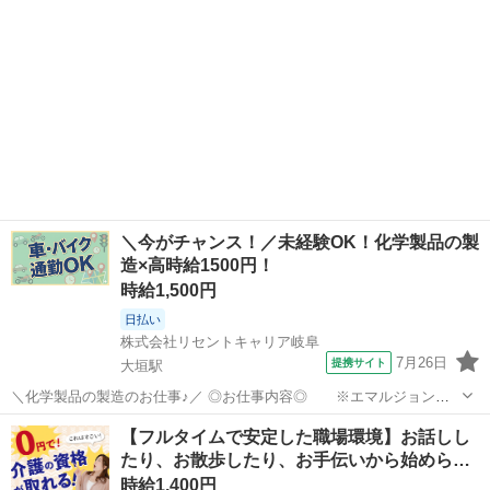
＼今がチャンス！／未経験OK！化学製品の製
造×高時給1500円！
時給1,500円
日払い
株式会社リセントキャリア岐阜
7月26日
提携サイト
大垣駅
＼化学製品の製造のお仕事♪／ ◎お仕事内容◎ ※エマルジョン
（化粧品などに使われる液体） ★液体エマルジョンの作業員★ 1.原料
岐阜
大垣市
大垣駅
工場
【フルタイムで安定した職場環境】お話しし
の計量をする 2.機械へ原料を投入する 3.必要に応じてエラー対応 4.原
たり、お散歩したり、お手伝いから始めら…
料を調整・配合作...
時給1,400円