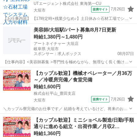
UTエージェント株式会社 東海第一CU
7月26日
提携サイト
大垣市
【お仕事内容】 【17時定時×残業少なめ♪】土日休み☆石材工場でシス
テム入力や材料管理などの事務！＼石材工場の事務所内で事務業務♪／
岐阜
大垣市
一般事務
美容師/大垣駅/パート募集/8月7日更新
建築用石材の加工・販売・施工を行っている会社です！ 石材タイル、
時給1,380円～1,480円
大理石モザイク、石材工芸品...
アートネイチャー 大垣店
岐阜県 大垣市
スポンサー：求人ボックス
08月07日
【仕事内容】<美容師募集 >専門性を極めながら、無理なく長く働け
る!カジュアル面談実施中 <募集職種> 美容師 <仕事内容> ・カット、
アルバイト・パート
【カップル歓迎】機械オペレーター／月36万
カラー等の美容師技術の提供 レディースサロン下記店舗で地毛メニュ
～／冷暖房完備／食堂完備
ーのみの働き方もあります。<ノ...
時給1,600円
株式会社平山_豊田支店
7月26日
提携サイト
大垣市
＼カップル寮完備のお仕事です／ 結婚を考えているけど、将来のお金
が不安・・・ カップル寮なら、その悩みを解決できます！ ☆引越費用
岐阜
大垣市
レストラン
【カップル歓迎】ミニショベル製造/日勤/手順
や敷金礼金の初期費もは会社が負担！ ☆1LDK～2DKの広々としたお部
通りに進める組立・出荷作業／月収2…
屋です！ ☆同じ職場で...
時給1,360円