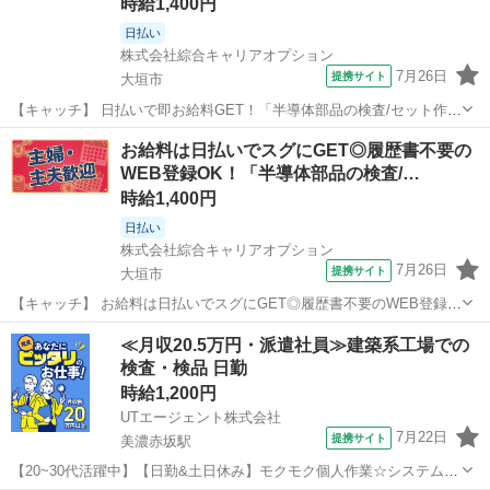
時給1,400円
日払い
株式会社綜合キャリアオプション
7月26日
提携サイト
大垣市
【キャッチ】 日払いで即お給料GET！「半導体部品の検査/セット作
業」【未経験の方も安心◎】残業月20H以上！高収入ゲットの大チャ
岐阜
大垣市
工場
お給料は日払いでスグにGET◎履歴書不要の
ンス☆高時給1400円！ 【コメント】 製造のお仕事をお探しにおスス
WEB登録OK！「半導体部品の検査/…
メ♪ 「未経験でも出来...
時給1,400円
日払い
株式会社綜合キャリアオプション
7月26日
提携サイト
大垣市
【キャッチ】 お給料は日払いでスグにGET◎履歴書不要のWEB登録
OK！「半導体部品の検査/セット作業」高時給1400円！北大垣周辺！
岐阜
大垣市
工場
≪月収20.5万円・派遣社員≫建築系工場での
20代～40代のスタッフが多数活躍中★ 【コメント】 製造のお仕事を
検査・検品 日勤
お探しにおススメ♪ ...
時給1,200円
UTエージェント株式会社
7月22日
提携サイト
美濃赤坂駅
【20~30代活躍中】【日勤&土日休み】モクモク個人作業☆システムキ