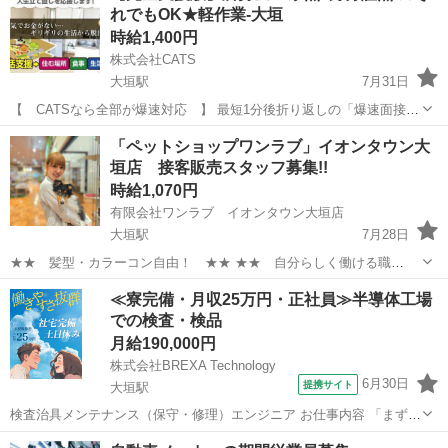
れでもOK★軽作業-大垣
時給1,400円
株式会社CATS
大垣駅
7月31日
【 CATSなら全部が爆速対応 】 最短1分後折り返しの「爆速面接」
最短当日回答の「爆速採用」 最短当日移動の「爆速入寮」 最短翌日稼
岐阜
大垣市
大垣駅
仕分け
個室
「ペットショップワンラブ」イオンタウン大
働の「爆速入社」 最短入社日当日の「爆速日払い」 【...
垣店 接客販売スタッフ募集!!
時給1,070円
有限会社ワンラブ イオンタウン大垣店
大垣駅
7月28日
★★ 髪型・カラーコン自由！ ★★ ★★ 自分らしく働ける職
場！ ★★ 安定した会社で、 可愛い動物たちと触れ合いながら ワー
岐阜
大垣市
大垣駅
その他
スタッフ
≪寮完備・月収25万円・正社員≫半導体工場
クライフバランスを取りやすい仕事しませんか？ ★WワークOK！【同
での検査・検品
業他社不可】 ...
月給190,000円
株式会社BREXA Technology
6月30日
提携サイト
大垣駅
検査治具メンテナンス（保守・修理）エンジニア お仕事内容 「まずは
決まった作業からコツコツと」そんな安心感のあるスタートです！ モ
岐阜
大垣市
大垣駅
その他