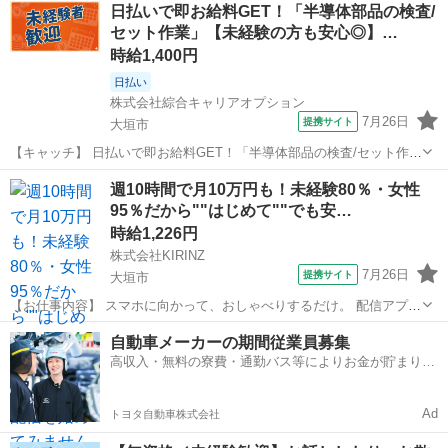
岐阜
大垣市
工場
日払いで即お給料GET！「半導体部品の検査/
～40代のスタッフが多数活躍中★ 【コメント】 弊社なら事前の職場見
セット作業」【未経験の方も安心◎】…
学が多数！お仕事安...
時給1,400円
日払い
株式会社綜合キャリアオプション
7月26日
提携サイト
大垣市
【キャッチ】 日払いで即お給料GET！「半導体部品の検査/セット作
業」【未経験の方も安心◎】残業月20H以上！高収入ゲットの大チャ
岐阜
大垣市
工場
週10時間で月10万円も！未経験80％・女性
ンス☆高時給1400円！ 【コメント】 弊社なら事前の職場見学が多
95％だから""はじめて""でも安…
数！お仕事安心スタート★★...
時給1,226円
株式会社KIRINZ
7月26日
提携サイト
大垣市
【お仕事内容】 スマホに向かって、おしゃべりするだけ。 配信アプリ
（17LIVE／Pococha／IRIAM など）でライブ配信するお仕事です。
岐阜
大垣市
イベントスタッフ
自動車メーカーの期間従業員募集
——————————— 配信内容はぜんぶ自由
高収入・無料の寮費・通勤バス等によりお金が貯まりや
——————————— ・今日...
すい環境
Ad
トヨタ自動車株式会社