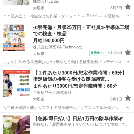
株式会社Lantis
大垣市
8月3日
＊＊組み立て・検査などの作業スタッフ＊＊ --- Point1 --- 未経験も就
業OK！ 工場未経験でもご安心ください！！ 先輩スタッフがイチから
岐阜
大垣市
工場
スタッフ
≪寮完備・月収25万円・正社員≫半導体工場
丁寧にサポート！ 未経験からスタートした方も多数活躍しています
での検査・検品
☆...
月給190,000円
株式会社BREXA Technology
6月30日
提携サイト
大垣市
こまめに休める＆残業少なめ♪無理なく働ける検査治具メンテナンスの
お仕事｜社宅費補助あり！おトクに新生活スタート｜未経験から月収
岐阜
大垣市
その他
【１件あたり3000円/想定作業時間：60分】
25万円★ お仕事内容 半導体製造に関わる治具の精密な検査・メンテナ
指定店舗の接客を受ける覆面調査…
ンス作業を行います。手順が決...
１件あたり3000円/想定作業時間：60分
ご近所ワーク株式会社
大垣市
8月1日
＼年齢＆経験不問／＼スマホで簡単報告♪／ ＼マニュアル完備／＼ス
キマ時間のお小遣い稼ぎにぴったり／ ※業務委託なので履歴書不要で
岐阜
大垣市
その他
【急募/即日払い】日給1万円の除草作業🌿
す。 指定店舗の接客を受ける覆面調査のお仕事のお仕事です♪ 指定店
面接なし / 履歴書不要！空いている日づけで検索して即
舗へ訪問する覆面調査・報告...
日はたらける✨