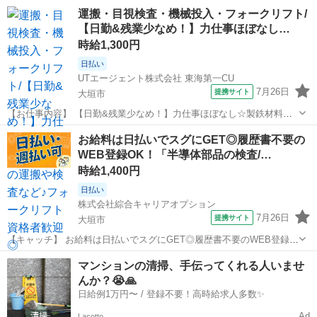
在籍中！ライフイベントにも柔軟に対応しています。 ★☆ 働きやすい
岐阜
大垣市
その他
運搬・目視検査・機械投入・フォークリフト/
メリット多数 ★☆ ＼＼サービス・職種の魅力／／ 送迎業務を通し
【日勤&残業少なめ！】力仕事ほぼなし…
て、お客様から感謝の言葉を...
時給1,300円
日払い
UTエージェント株式会社 東海第一CU
7月26日
提携サイト
大垣市
【お仕事内容】 【日勤&残業少なめ！】力仕事ほぼなし☆製鉄材料の
運搬や検査など♪フォークリフト資格者歓迎◎＼製鉄材料の運搬や検査
岐阜
大垣市
仕分け
お給料は日払いでスグにGET◎履歴書不要の
など♪／ ☆未経験歓迎！ フォークリフト資格をお持ちの方は生かせ
WEB登録OK！「半導体部品の検査/…
ます◎ 丁寧な研修と指導で...
時給1,400円
日払い
株式会社綜合キャリアオプション
7月26日
提携サイト
大垣市
【キャッチ】 お給料は日払いでスグにGET◎履歴書不要のWEB登録
OK！「半導体部品の検査/セット作業」高時給1400円！北大垣周辺！
岐阜
大垣市
工場
マンションの清掃、手伝ってくれる人いませ
20代～40代のスタッフが多数活躍中★ 【コメント】 弊社なら事前の
んか？😭🙏
職場見学が多数！お仕...
日給例1万円〜 / 登録不要！高時給求人多数✨
Ad
Lacotto