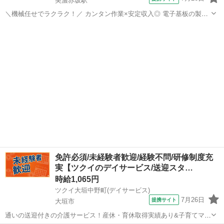
美濃赤坂駅
＼機械任せでラクラク！／ カンタン作業×安定収入◎ 電子基板の製造
サポート！ ◆仕事内容 電子基板をつくるライン作業です。 やること
岐阜
大垣市
美濃赤坂駅
仕分け
は超シンプル！ 1.基板用の板（A2サイズ）を機械にセット 2.ボタンを
押すと自動加...
免許必須/未経験者歓迎/経験不問/研修制度充
実【ツクイのデイサービス/送迎スタ…
時給1,065円
ツクイ大垣中野町(デイサービス)
7月26日
提携サイト
大垣市
通いの送迎付きの介護サービス！産休・育休取得実績あり&子育てママ