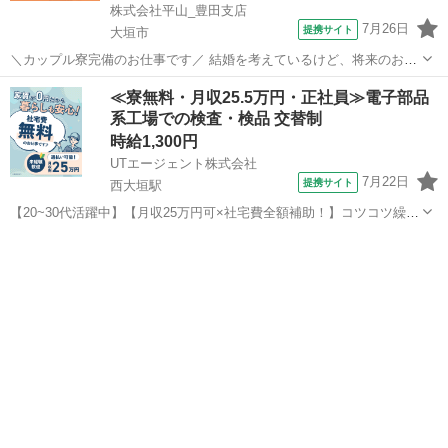
株式会社平山_豊田支店
7月26日
提携サイト
大垣市
＼カップル寮完備のお仕事です／ 結婚を考えているけど、将来のお金
が不安・・・ カップル寮なら、その悩みを解決できます！ ☆引越費用
岐阜
大垣市
倉庫
≪寮無料・月収25.5万円・正社員≫電子部品
や敷金礼金の初期費もは会社が負担！ ☆1LDK～2DKの広々としたお部
系工場での検査・検品 交替制
屋です！ ☆同じ職場で...
時給1,300円
UTエージェント株式会社
7月22日
提携サイト
西大垣駅
【20~30代活躍中】【月収25万円可×社宅費全額補助！】コツコツ繰り
返し作業☆電子基板の機械操作・梱包♪《Jdnr1C》 詳細情報 ＼電子基
岐阜
大垣市
西大垣駅
その他
板の機械操作・梱包♪／ ＜具体的には…＞ ◆基板を機械へセット →
機械が出荷...