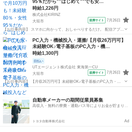
95％だから""はじめて""でも安…
る会社です！ 石...
時給1,226円
株式会社KIRINZ
7月26日
提携サイト
大垣市
【お仕事内容】 スマホに向かって、おしゃべりするだけ。 配信アプリ
（17LIVE／Pococha／IRIAM など）でライブ配信するお仕事です。
岐阜
大垣市
イベントスタッフ
PC入力・機械投入・運搬/【月収26万円可】
——————————— 配信内容はぜんぶ自由
未経験OK♪電子基板のPC入力・機…
——————————— ・今日...
時給1,300円
日払い
UTエージェント株式会社 東海第一CU
7月26日
提携サイト
大垣市
【お仕事内容】 【月収26万円可】未経験OK♪電子基板のPC入力・機
械投入など製造のお仕事！社宅費全額補助＼パソコンなどに使用する
岐阜
大垣市
仕分け
電子基板の製造♪／ ☆未経験OK！ 丁寧な研修と指導で安心のスター
ト♪ ＜具体的には…＞...
自動車メーカーの期間従業員募集
高収入・無料の寮費・通勤バス等によりお金が貯まりや
すい環境
Ad
トヨタ自動車株式会社