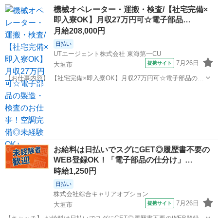
ッチンの天板の製造・検査♪残業少なめ◎《Jcyy1C》 詳細情報 ＼シス
岐阜
大垣市
美濃赤坂駅
その他
機械オペレーター・運搬・検査/【社宅完備×
テムキッチンの天板の製造・検査♪／ ＜具体的には…＞ ①素材選定
即入寮OK】月収27万円可☆電子部品…
天然石（大理...
月給208,000円
日払い
UTエージェント株式会社 東海第一CU
7月26日
提携サイト
大垣市
【お仕事内容】 【社宅完備×即入寮OK】月収27万円可☆電子部品の製
造・検査のお仕事！空調完備◎未経験OK♪＼パソコンなどに使用する
岐阜
大垣市
仕分け
電子基板の製造・検査！／ ☆未経験OK！ 丁寧な研修と指導で安心
のスタート♪ ＜具体的...
お給料は日払いでスグにGET◎履歴書不要の
WEB登録OK！「電子部品の仕分け」…
時給1,250円
日払い
株式会社綜合キャリアオプション
7月26日
提携サイト
大垣市