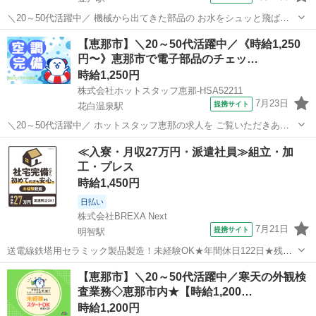
＼20～50代活躍中／ 機械から出てきた部品の お水をシュッと飛ばし
たり◎ キズがないかチェックして、箱に詰めていく 簡単な繰り返し作
岐阜
恵那市
釜戸駅
工場
【恵那市】＼20～50代活躍中／《時給1,250
業です! サポート体制バツグン!★ 『未経験から挑戦したい』 『製造の
円〜》恵那市で電子部品のチェッ…
お仕事に興味がある...
時給1,250円
株式会社ホットスタッフ恵那-HSA52211
7月23日
提携サイト
花白温泉駅
＼20～50代活躍中／ ホットスタッフ恵那の求人を ご覧いただきあり
がとうございます▼・ω・▽ / 日勤帯でも相談可能!! ＼ 冷暖房完備で
岐阜
恵那市
花白温泉駅
工場
≪入寮・月収27万円・派遣社員≫組立・加
環境良し◎ 大人数での作業ではありません! 一人作業になることもあ
工・プレス
るので ...
時給1,450円
日払い
株式会社BREXA Next
7月21日
提携サイト
明智駅
送電線鉄塔用セラミック製品製造！未経験OK★年間休日122日★残業
少なめ！ワンルーム寮完備◎日払い制度あり！食堂利用可！マイカー
岐阜
恵那市
明智駅
その他
【恵那市】＼20～50代活躍中／寒天の外観検
通勤OK★無料駐車場完備◎《岐阜県恵那市》 人気の工場のお仕事 ◇
査業務◇恵那市内★【時給1,200…
送電線鉄塔用セラミック製品製...
時給1,200円