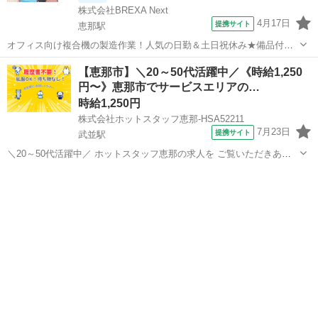
株式会社BREXA Next
4月17日
提携サイト
恵那駅
オフィス向け複合機の製造作業！人気の日勤＆土日祝休み★備品付き
寮完備！赴任旅費会社負担★カップル・友達との同シフトOK！1食80
岐阜
恵那市
恵那駅
その他
【恵那市】＼20～50代活躍中／《時給1,250
円～格安食堂利用可！社会保険完備◎無料送迎あり★《岐阜県恵那
円〜》恵那市でサービスエリアの…
市》 人気の工場のお仕事 ◇オフィ...
時給1,250円
株式会社ホットスタッフ恵那-HSA52211
7月23日
提携サイト
武並駅
＼20～50代活躍中／ ホットスタッフ恵那の求人を ご覧いただきあり
がとうございます▼・ω・▽ 1・・・サービスエリア内でのお仕事なの
岐阜
恵那市
武並駅
キッチン
で環境◎! 2・・・シフト制なので予定が立てやすい♪ 3・・・夜スター
トで早朝に終われ...