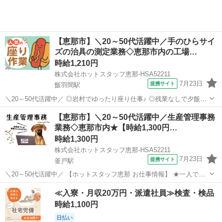
【恵那市】＼20～50代活躍中／手のひらサイ
ズの治具の測定業務◇恵那市内の工場…
時給1,210円
株式会社ホットスタッフ恵那-HSA52211
7月23日
提携サイト
飯羽間駅
＼20～50代活躍中／ ◎岩村でゆったり座り仕事♪ ◎残業なしで夕飯に
も余裕! 1円玉サイズの軽い部品を、 測定器でチェックするだけ★ 座
岐阜
恵那市
飯羽間駅
工場
【恵那市】＼20～50代活躍中／生産管理事務
ってコツコツ進めるので、 体力的な負担も少なめ♪ 未経験から始めや
業務◇恵那市内★【時給1,300円…
すい検査◎ ━━...
時給1,300円
株式会社ホットスタッフ恵那-HSA52211
7月23日
提携サイト
釜戸駅
＼20～50代活躍中／ 【ホットスタッフ恵那 お仕事情報】 ★一人でも
くもく測定作業★ 『グループでの作業は苦手・・・』 『自分のペース
岐阜
恵那市
釜戸駅
工場
≪入寮・月収20万円・派遣社員≫検査・検品
で作業したい』 などなど・・・ そんなあなたにオススメのお仕事!
時給1,100円
…………………………...
日払い