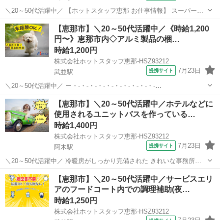
＼20～50代活躍中／ 【ホットスタッフ恵那 お仕事情報】 スーパーで
のレジ・品出しスタッフ♪ ◎短時間勤務・週3日など相談OK!
岐阜
恵那市
武並駅
その他
【恵那市】＼20～50代活躍中／《時給1,200
━━━━━━━━━━━━━━━━━━━━ 【 仕事内容 】 ◆
円〜》恵那市内◇アルミ製品の梱…
STEP1 最新レジで...
時給1,200円
株式会社ホットスタッフ恵那-HSZ93212
7月23日
提携サイト
武並駅
＼20～50代活躍中／ ー・-・-・-・-・-・-・-・-・-・-
================ ＼作業内容のご紹介♪/ ================ ＼
岐阜
恵那市
武並駅
仕分け
【恵那市】＼20～50代活躍中／ホテルなどに
年間生産量100万トン超え!!世界でもトップクラスを誇る...
使用されるユニットバスを作っている…
時給1,400円
株式会社ホットスタッフ恵那-HSZ93212
7月23日
提携サイト
阿木駅
＼20～50代活躍中／ 冷暖房がしっかり完備された きれいな事務所で
のお仕事? 座って落ち着いて作業をしたい方に ぴったりの一般事務で
岐阜
恵那市
阿木駅
一般事務
【恵那市】＼20～50代活躍中／サービスエリ
す! エクセルの操作ができれば◎ 少人数の職場だからこそ、質問もし
アのフードコート内での調理補助(夜…
やすくて 安心してお仕...
時給1,250円
株式会社ホットスタッフ恵那-HSZ93212