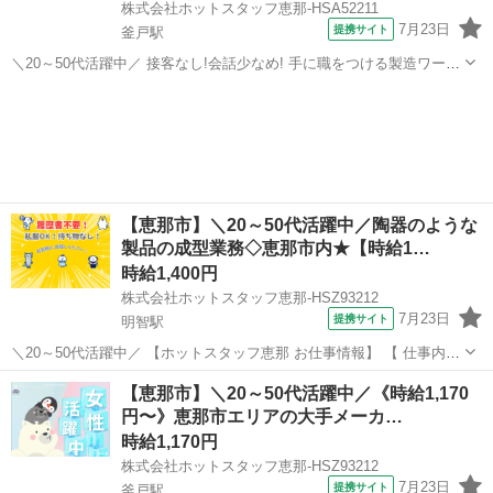
株式会社ホットスタッフ恵那-HSA52211
7月23日
提携サイト
釜戸駅
＼20～50代活躍中／ 接客なし!会話少なめ! 手に職をつける製造ワーク
★ お仕事で扱うのは5キロ程度のもの★ ずっと同じ姿勢ではないので
岐阜
恵那市
釜戸駅
工場
◎ 適度に体を動かしながら働けます♪ 現場は音が大きいので、会話よ
りも★ 作業に集中...
【恵那市】＼20～50代活躍中／陶器のような
製品の成型業務◇恵那市内★【時給1…
時給1,400円
株式会社ホットスタッフ恵那-HSZ93212
7月23日
提携サイト
明智駅
＼20～50代活躍中／ 【ホットスタッフ恵那 お仕事情報】 【 仕事内容
】 ・セラミック製品の元になる粉の原料が数種類あります ブレンド比
岐阜
恵那市
明智駅
工場
【恵那市】＼20～50代活躍中／《時給1,170
率が書いてある紙がありますので それを見ながら専用機に投入♪ ↓ ・
円〜》恵那市エリアの大手メーカ…
混ざっ...
時給1,170円
株式会社ホットスタッフ恵那-HSZ93212
7月23日
提携サイト
釜戸駅