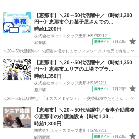
【恵那市】＼20～50代活躍中／《時給1,200
円〜》恵那市◇お菓子屋さんでの…
時給1,200円
株式会社ホットスタッフ恵那-HSZ93212
7月23日
提携サイト
武並駅
＼20～50代活躍中／ ＼経験を活かしてオフィスワーク♪/ 地元で有名な
企業で! デスクワークをはじめませんか?◎ 少人数の落ち着いたオフィ
岐阜
恵那市
武並駅
一般事務
【恵那市】＼20～50代活躍中／《時給1,350
ス環境が♪ あなたの新しいスタートを★ 全力で応援します!◎
円〜》恵那市エリアの工場でプラ…
=========...
時給1,350円
株式会社ホットスタッフ恵那-HSA52211
7月23日
提携サイト
釜戸駅
＼20～50代活躍中／ 『オススメポイント』 ・交替勤務でたくさん稼
げます♪ ・部署によっては冷暖房完備でキレイな職場♪ ・GW、お盆休
岐阜
恵那市
釜戸駅
工場
【恵那市】＼20～50代活躍中／食事介助業務
み、年末年始など大型連休あり ・頑張り次第で直接雇用が目指せます!
◇恵那市の介護施設★【時給1,30…
========...
時給1,300円
株式会社ホットスタッフ恵那-HSA52211
7月23日
提携サイト
飯羽間駅