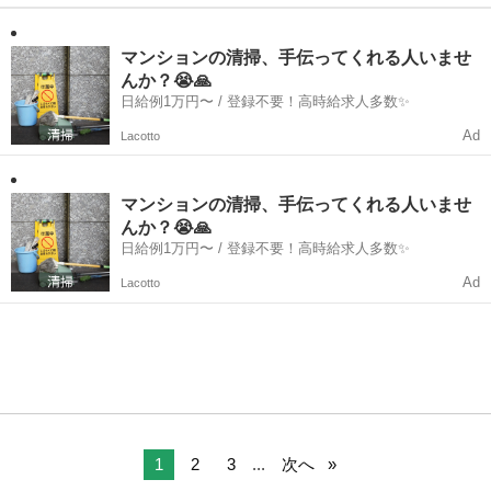
務経験を活かして、 新しいお仕事を始めてみませんか?◎ 土日は完全
岐阜
恵那市
明智駅
一般事務
にお休みで、 残業も一切ありません!♪ プライベートや家庭との両立
も、 無理なくしっか...
マンションの清掃、手伝ってくれる人いませ
んか？😭🙏
日給例1万円〜 / 登録不要！高時給求人多数✨
Ad
Lacotto
マンションの清掃、手伝ってくれる人いませ
んか？😭🙏
日給例1万円〜 / 登録不要！高時給求人多数✨
Ad
Lacotto
1
2
3
...
次へ