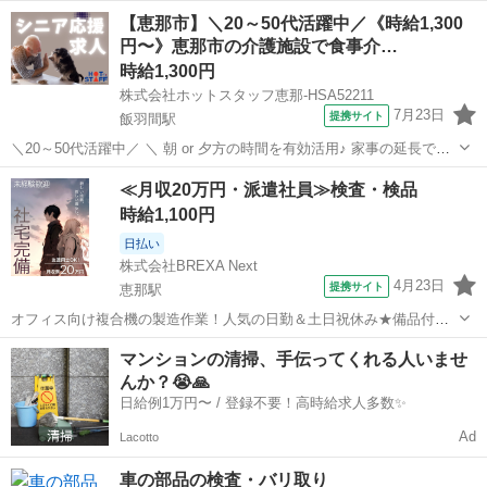
がとうございます▼・ω・▽ ＼ 安定した収入としっかりと休日取れる
岐阜
恵那市
武並駅
工場
【恵那市】＼20～50代活躍中／《時給1,300
職場 / 交替勤務で時給1300円! GW・夏季休暇・年末年始は休みたい!
円〜》恵那市の介護施設で食事介…
だから...
時給1,300円
株式会社ホットスタッフ恵那-HSA52211
7月23日
提携サイト
飯羽間駅
＼20～50代活躍中／ ＼ 朝 or 夕方の時間を有効活用♪ 家事の延長でで
きる食事サポート / 【職種】 介護施設での配膳・食事の介助 【オスス
岐阜
恵那市
飯羽間駅
介護
≪月収20万円・派遣社員≫検査・検品
メポイント】 ◎1日2〜3時間だけの短時間ワーク◎ ◎早朝のみor夕方
時給1,100円
の...
日払い
株式会社BREXA Next
4月23日
提携サイト
恵那駅
オフィス向け複合機の製造作業！人気の日勤＆土日祝休み★備品付き
寮完備！赴任旅費会社負担★カップル・友達との同シフトOK！1食80
岐阜
恵那市
恵那駅
その他
マンションの清掃、手伝ってくれる人いませ
円～格安食堂利用可！社会保険完備◎無料送迎あり★《岐阜県恵那
んか？😭🙏
市》 人気の工場のお仕事 ◇オフィ...
日給例1万円〜 / 登録不要！高時給求人多数✨
Ad
Lacotto
車の部品の検査・バリ取り