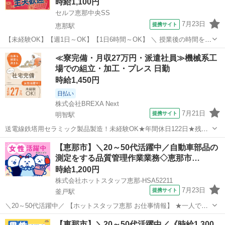
時給1,100円
経験で働いてみたい方...
セルフ恵那中央SS
7月23日
提携サイト
恵那駅
【未経験OK】【週1日～OK】【1日6時間～OK】 ＼ 授業後の時間を使
いやすい夕方～夜勤務 ／ ‾‾‾‾‾‾‾‾‾‾‾‾‾‾‾‾‾‾‾‾ セルフガソリンスタンド 店舗
岐阜
恵那市
恵那駅
ガソリンスタンド
≪寮完備・月収27万円・派遣社員≫機械系工
スタッフ募集 17:00～22:00の時間帯なので、 ...
場での組立・加工・プレス 日勤
時給1,450円
日払い
株式会社BREXA Next
7月21日
提携サイト
明智駅
送電線鉄塔用セラミック製品製造！未経験OK★年間休日122日★残業
少なめ！ワンルーム寮完備◎日払い制度あり！食堂利用可！マイカー
岐阜
恵那市
明智駅
その他
【恵那市】＼20～50代活躍中／自動車部品の
通勤OK★無料駐車場完備◎《岐阜県恵那市》 人気の工場のお仕事 ◇
測定をする品質管理作業業務◇恵那市…
送電線鉄塔用セラミック製品製...
時給1,200円
株式会社ホットスタッフ恵那-HSA52211
7月23日
提携サイト
釜戸駅
＼20～50代活躍中／ 【ホットスタッフ恵那 お仕事情報】 ★一人でも
くもく測定作業★ 『グループでの作業は苦手・・・』 『自分のペース
岐阜
恵那市
釜戸駅
工場
【恵那市】＼20～50代活躍中／《時給1,300