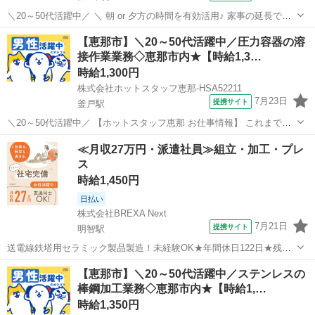
＼20～50代活躍中／ ＼ 朝 or 夕方の時間を有効活用♪ 家事の延長でで
きる食事サポート / ━━━━━━━━━━━━━━━━━━━━ 【仕
岐阜
恵那市
飯羽間駅
介護
【恵那市】＼20～50代活躍中／圧力容器の溶
事内容】 介護施設での配膳・食事の介助 ◆ STEP1 調理済みの食事
接作業業務◇恵那市内★【時給1,3…
を...
時給1,300円
株式会社ホットスタッフ恵那-HSA52211
7月23日
提携サイト
釜戸駅
＼20～50代活躍中／ 【ホットスタッフ恵那 お仕事情報】 これまでの
溶接経験を活かして、 さらにスキルを磨きませんか? 『現場の活気が
岐阜
恵那市
釜戸駅
工場
≪月収27万円・派遣社員≫組立・加工・プレ
好き!』という方に ぴったりの、やりがいある職場です◎ しっかり稼
ス
げる安定の環境ですよ...
時給1,450円
日払い
株式会社BREXA Next
7月21日
提携サイト
明智駅
送電線鉄塔用セラミック製品製造！未経験OK★年間休日122日★残業
少なめ！ワンルーム寮完備◎日払い制度あり！食堂利用可！マイカー
岐阜
恵那市
明智駅
その他
【恵那市】＼20～50代活躍中／ステンレスの
通勤OK★無料駐車場完備◎《岐阜県恵那市》 人気の工場のお仕事 ◇
棒鋼加工業務◇恵那市内★【時給1,…
送電線鉄塔用セラミック製品製...
時給1,350円