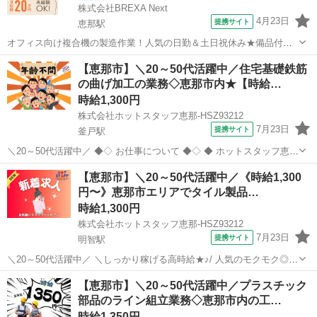
株式会社BREXA Next
4月23日
提携サイト
恵那駅
オフィス向け複合機の製造作業！人気の日勤＆土日祝休み★備品付き
寮完備！赴任旅費会社負担★カップル・友達との同シフトOK！1食80
岐阜
恵那市
恵那駅
その他
【恵那市】＼20～50代活躍中／住宅基礎鉄筋
円～格安食堂利用可！社会保険完備◎無料送迎あり★《岐阜県恵那
の曲げ加工の業務◇恵那市内★【時給…
市》 人気の工場のお仕事 ◇オフィ...
時給1,300円
株式会社ホットスタッフ恵那-HSZ93212
7月23日
提携サイト
釜戸駅
＼20～50代活躍中／ ◆◇ お仕事について ◆◇ ◆ ホットスタッフ恵那
の求人を ご覧いただきありがとうございます▼・ω・▽ ◆ 優しい工場
岐阜
恵那市
釜戸駅
工場
【恵那市】＼20～50代活躍中／《時給1,300
長が魅力的な企業さん!! 挨拶も気持ちの良い企業さんですよ♪ ◆ 住
円〜》恵那市エリアでタイル製品…
宅...
時給1,300円
株式会社ホットスタッフ恵那-HSZ93212
7月23日
提携サイト
明智駅
＼20～50代活躍中／ ＼しっかり稼げる高時給★♪/ 人気のモクモク◎
未経験からスタートできる! タイルの検査スタッフ大募集♪ アットホー
岐阜
恵那市
明智駅
工場
【恵那市】＼20～50代活躍中／プラスチック
ムな会社さんです! ================ 《 作業内容のご紹介 》 ...
部品のライン組立業務◇恵那市内の工…
時給1,350円