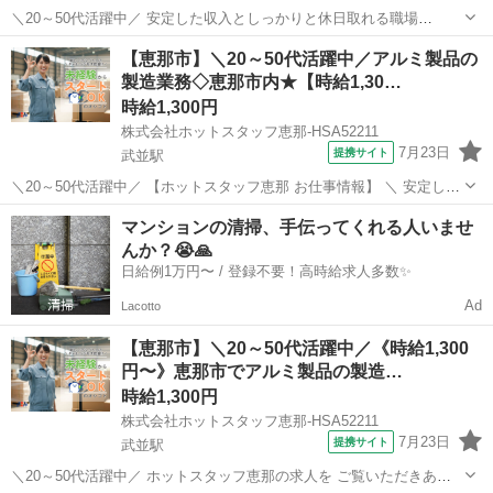
＼20～50代活躍中／ 安定した収入としっかりと休日取れる職場
①・・・高時給1350円☆彡 ②・・・うれしい土日祝日休み♪ ③・・・
岐阜
恵那市
釜戸駅
工場
【恵那市】＼20～50代活躍中／アルミ製品の
大型連休あり!! だから… 収入もしっかりほしいけど、お休みもしっか
製造業務◇恵那市内★【時給1,30…
りほしい! そんな方...
時給1,300円
株式会社ホットスタッフ恵那-HSA52211
7月23日
提携サイト
武並駅
＼20～50代活躍中／ 【ホットスタッフ恵那 お仕事情報】 ＼ 安定した
収入としっかりと休日取れる職場 / 交替勤務で時給1300円! GW・夏季
岐阜
恵那市
武並駅
工場
マンションの清掃、手伝ってくれる人いませ
休暇・年末年始は休みたい! だから… 収入もしっかりほしいけど、お
んか？😭🙏
休みもしっ...
日給例1万円〜 / 登録不要！高時給求人多数✨
Ad
Lacotto
【恵那市】＼20～50代活躍中／《時給1,300
円〜》恵那市でアルミ製品の製造…
時給1,300円
株式会社ホットスタッフ恵那-HSA52211
7月23日
提携サイト
武並駅
＼20～50代活躍中／ ホットスタッフ恵那の求人を ご覧いただきあり