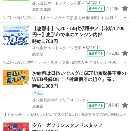
株式会社ホットスタッフ恵那-HSA52211
7月23日
提携サイト
花白温泉駅
＼20～50代活躍中／ 【ホットスタッフ恵那 お仕事情報】 山岡町の特
産品である 細寒天を作っている企業さんでのお仕事がでましたよ! ☆
岐阜
恵那市
花白温泉駅
工場
【恵那市】＼20～50代活躍中／【時給1,700
ここがオススメ☆ ・楽しくおしゃべりしながら出来ちゃいます♪ ・シ
円〜】恵那市で車のエンジン内部…
フト制で時間やお休み...
時給1,700円
株式会社ホットスタッフ恵那-HSZ93212
7月23日
提携サイト
武並駅
＼20～50代活躍中／ ホットスタッフ恵那の求人を ご覧いただきあり
がとうございます▼・ω・▽ ＼ 安定した収入としっかりと休日取れる
岐阜
恵那市
武並駅
工場
お給料は日払いでスグにGET◎履歴書不要の
職場 / 1・・・交替勤務×高時給!1700円♪(残業時・深夜帯時間給は2125
WEB登録OK！「健康機器の組立」高…
円...
時給1,300円
日払い
株式会社綜合キャリアオプション
7月23日
提携サイト
恵那市
【キャッチ】 お給料は日払いでスグにGET◎履歴書不要のWEB登録
OK！「健康機器の組立」高時給1300円！岐阜県恵那市周辺！20代～
岐阜
恵那市
工場
夕方 ガソリンスタンドスタッフ
40代のスタッフが多数活躍中★ 【コメント】 製造のお仕事が豊富★未