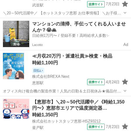
7月23日
提携サイト
武並駅
＼20～50代活躍中／ 【ホットスタッフ恵那 お仕事情報】 ＼お子様が
いる方の働き方、改革!!!/ 日勤なのに高時給!1300円!! 冷暖房完備!キレ
岐阜
恵那市
武並駅
仕分け
マンションの清掃、手伝ってくれる人いませ
イな職場です 座り作業で力仕事はありません☆☆ 製造業デビューでき
んか？😭🙏
ちゃい...
日給例1万円〜 / 登録不要！高時給求人多数✨
Ad
Lacotto
≪月収20万円・派遣社員≫検査・検品
時給1,100円
日払い
株式会社BREXA Next
4月24日
提携サイト
恵那駅
オフィス向け複合機の製造作業！人気の日勤＆土日祝休み★備品付き
寮完備！赴任旅費会社負担★カップル・友達との同シフトOK！1食80
岐阜
恵那市
恵那駅
その他
【恵那市】＼20～50代活躍中／《時給1,350
円～格安食堂利用可！社会保険完備◎無料送迎あり★《岐阜県恵那
円〜》恵那市エリアで温度測定器…
市》 人気の工場のお仕事 ◇オフィ...
時給1,350円
株式会社ホットスタッフ恵那-HSZ93212
7月23日
提携サイト
釜戸駅