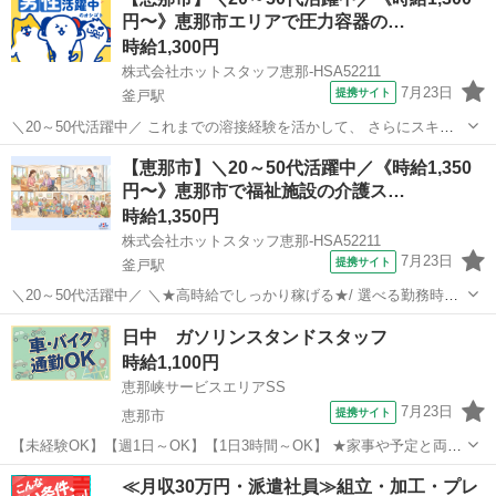
で作業したい』 などなど・・・ そんなあなたにオススメのお仕事!
円〜》恵那市エリアで圧力容器の…
…………………………...
時給1,300円
株式会社ホットスタッフ恵那-HSA52211
7月23日
提携サイト
釜戸駅
＼20～50代活躍中／ これまでの溶接経験を活かして、 さらにスキル
を磨きませんか? 『現場の活気が好き!』という方に ぴったりの、やり
岐阜
恵那市
釜戸駅
工場
【恵那市】＼20～50代活躍中／《時給1,350
がいある職場です◎ しっかり稼げる安定の環境ですよ★ ★あなたの経
円〜》恵那市で福祉施設の介護ス…
験を正当に評価します...
時給1,350円
株式会社ホットスタッフ恵那-HSA52211
7月23日
提携サイト
釜戸駅
＼20～50代活躍中／ ＼★高時給でしっかり稼げる★/ 選べる勤務時間
で無理なく長期安定♪ 未経験から新しくスタートしたい方も、 大歓迎
岐阜
恵那市
釜戸駅
介護
日中 ガソリンスタンドスタッフ
の職場です◎ 人とコミュニケーションを 取ることが好きな方にピッタ
時給1,100円
リ★ ──────...
恵那峡サービスエリアSS
7月23日
提携サイト
恵那市
【未経験OK】【週1日～OK】【1日3時間～OK】 ★家事や予定と両立
しやすい日中勤務★ ＼ 高速サービスエリア内・日中のみのお仕事 ／
岐阜
恵那市
ガソリンスタンド
≪月収30万円・派遣社員≫組立・加工・プレ
‾‾‾‾‾‾‾‾‾‾‾‾‾‾‾‾‾‾‾‾ ガソリンスタンド 日中アルバイトスタッフ募集...