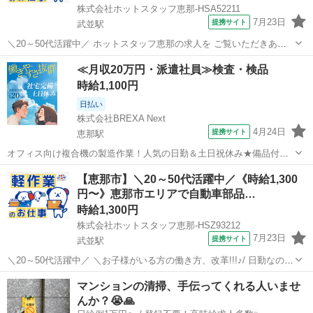
株式会社ホットスタッフ恵那-HSA52211
7月23日
提携サイト
武並駅
＼20～50代活躍中／ ホットスタッフ恵那の求人を ご覧いただきあり
がとうございます▼・ω・▽ ＼お子様がいる方の働き方、改革!!!/ 日勤
岐阜
恵那市
武並駅
仕分け
≪月収20万円・派遣社員≫検査・検品
なのに高時給!1300円!! 冷暖房完備!キレイな職場です 座り作業で力仕
時給1,100円
事...
日払い
株式会社BREXA Next
4月24日
提携サイト
恵那駅
オフィス向け複合機の製造作業！人気の日勤＆土日祝休み★備品付き
寮完備！赴任旅費会社負担★カップル・友達との同シフトOK！1食80
岐阜
恵那市
恵那駅
その他
【恵那市】＼20～50代活躍中／《時給1,300
円～格安食堂利用可！社会保険完備◎無料送迎あり★《岐阜県恵那
円〜》恵那市エリアで自動車部品…
市》 人気の工場のお仕事 ◇オフィ...
時給1,300円
株式会社ホットスタッフ恵那-HSZ93212
7月23日
提携サイト
武並駅
＼20～50代活躍中／ ＼お子様がいる方の働き方、改革!!!♪/ 日勤なのに
高時給!1300円!! 冷暖房完備!キレイな職場です 座り作業で力仕事はあ
岐阜
恵那市
武並駅
仕分け
マンションの清掃、手伝ってくれる人いませ
りません☆☆ 製造業デビューできちゃいます♪ 〔経験がなくても簡単
んか？😭🙏
作業な...