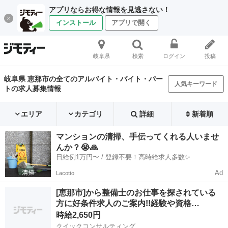
アプリならお得な情報を見逃さない！
インストール
アプリで開く
岐阜県
検索
ログイン
投稿
岐阜県 恵那市の全てのアルバイト・バイト・パー
人気キーワード
トの求人募集情報
エリア
カテゴリ
詳細
新着順
マンションの清掃、手伝ってくれる人いませ
んか？😭🙏
日給例1万円〜 / 登録不要！高時給求人多数✨
Ad
Lacotto
[恵那市]から整備士のお仕事を探されている
方に好条件求人のご案内!!経験や資格…
時給2,650円
クイックコンサルティング