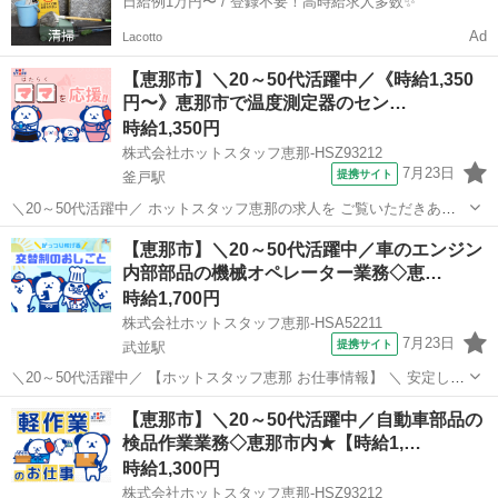
日給例1万円〜 / 登録不要！高時給求人多数✨
Ad
Lacotto
【恵那市】＼20～50代活躍中／《時給1,350
円〜》恵那市で温度測定器のセン…
時給1,350円
株式会社ホットスタッフ恵那-HSZ93212
7月23日
提携サイト
釜戸駅
＼20～50代活躍中／ ホットスタッフ恵那の求人を ご覧いただきあり
がとうございます▼・ω・▽ 安定した収入としっかりと休日取れる職
岐阜
恵那市
釜戸駅
工場
【恵那市】＼20～50代活躍中／車のエンジン
場 ①・・・高時給1350円☆彡 ②・・・うれしい土日祝日休み♪
内部部品の機械オペレーター業務◇恵…
③・・・大型連...
時給1,700円
株式会社ホットスタッフ恵那-HSA52211
7月23日
提携サイト
武並駅
＼20～50代活躍中／ 【ホットスタッフ恵那 お仕事情報】 ＼ 安定した
収入としっかりと休日取れる職場 / 1・・・交替勤務×高時給!1700円
岐阜
恵那市
武並駅
工場
【恵那市】＼20～50代活躍中／自動車部品の
♪(残業時・深夜帯時間給は2125円!!) 2・・・弊社スタッフが40名以上
検品作業業務◇恵那市内★【時給1,…
活...
時給1,300円
株式会社ホットスタッフ恵那-HSZ93212