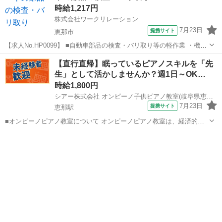
時給1,217円
株式会社ワークリレーション
7月23日
提携サイト
恵那市
【求人No.HP0099】 ■自動車部品の検査・バリ取り等の軽作業 ・機械
で出来上がった製品の目視検査 ・バリ取り エアツールを使って製品に
岐阜
恵那市
工場
【直行直帰】眠っているピアノスキルを「先
付いている余分なデコボコや汚れをキレイに整える作業 ※かんたんな
生」として活かしませんか？週1日～OK…
作業なので未経験の...
時給1,800円
シアー株式会社 オンピーノ子供ピアノ教室(岐阜県恵那市)
7月23日
提携サイト
恵那駅
■オンピーノピアノ教室について オンピーノピアノ教室は、経済的な
事情に左右されることなく、すべての子どもたちが平等に音楽を学べ
岐阜
恵那市
恵那駅
インストラクター
る場所をつくりたい!という想いから生まれました。 出張レッスンとい
う形を採用することで、 「近...