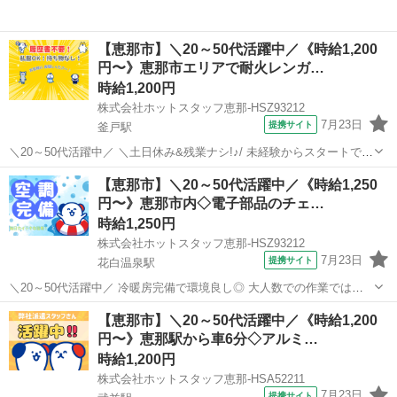
【恵那市】＼20～50代活躍中／《時給1,200
円〜》恵那市エリアで耐火レンガ…
時給1,200円
株式会社ホットスタッフ恵那-HSZ93212
7月23日
提携サイト
釜戸駅
＼20～50代活躍中／ ＼土日休み&残業ナシ!♪/ 未経験からスタートでき
る、 レンガ製品の簡単カット◎ 安心のシンプルワークです♪
岐阜
恵那市
釜戸駅
工場
【恵那市】＼20～50代活躍中／《時給1,250
================ 《 作業内容のご紹介 》 =============...
円〜》恵那市内◇電子部品のチェ…
時給1,250円
株式会社ホットスタッフ恵那-HSZ93212
7月23日
提携サイト
花白温泉駅
＼20～50代活躍中／ 冷暖房完備で環境良し◎ 大人数での作業ではあ
りません! 一人作業になることもあるので 自分のペースで作業を進め
岐阜
恵那市
花白温泉駅
工場
【恵那市】＼20～50代活躍中／《時給1,200
たいあなたにぴったり☆ 制服無償貸与☆ ================ ＼作
円〜》恵那駅から車6分◇アルミ…
業内容の...
時給1,200円
株式会社ホットスタッフ恵那-HSA52211
7月23日
提携サイト