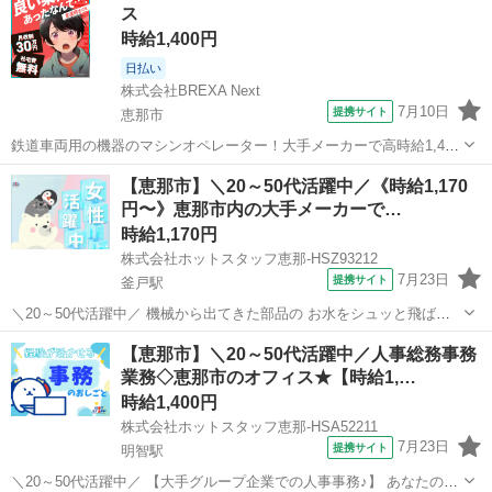
ス
時給1,400円
日払い
株式会社BREXA Next
7月10日
提携サイト
恵那市
鉄道車両用の機器のマシンオペレーター！大手メーカーで高時給1,400
円★月29万円以上！未経験大活躍中◎20代～40代までの男女活躍中♩
岐阜
恵那市
その他
【恵那市】＼20～50代活躍中／《時給1,170
ワンルーム寮完備★日払い制度あり！社会保険完備◎《岐阜県恵那
円〜》恵那市内の大手メーカーで…
市》 人気の工場のお仕事 ...
時給1,170円
株式会社ホットスタッフ恵那-HSZ93212
7月23日
提携サイト
釜戸駅
＼20～50代活躍中／ 機械から出てきた部品の お水をシュッと飛ばし
たり◎ キズがないかチェックして、箱に詰めていく 簡単な繰り返し作
岐阜
恵那市
釜戸駅
工場
【恵那市】＼20～50代活躍中／人事総務事務
業です! サポート体制バツグン!★ 『未経験から挑戦したい』 『製造の
業務◇恵那市のオフィス★【時給1,…
お仕事に興味がある...
時給1,400円
株式会社ホットスタッフ恵那-HSA52211
7月23日
提携サイト
明智駅
＼20～50代活躍中／ 【大手グループ企業での人事事務♪】 あなたの事