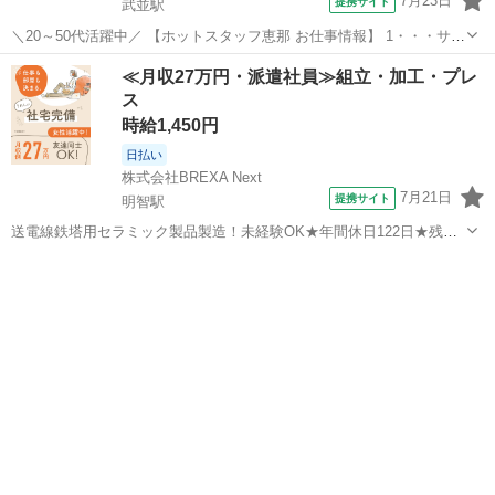
7月23日
提携サイト
武並駅
＼20～50代活躍中／ 【ホットスタッフ恵那 お仕事情報】 1・・・サー
ビスエリア内でのお仕事なので環境◎! 2・・・シフト制なので予定が
岐阜
恵那市
武並駅
キッチン
≪月収27万円・派遣社員≫組立・加工・プレ
立てやすい♪ 3・・・夜スタートで早朝に終われる♪ だから… 収入もし
ス
っかりほしいけ...
時給1,450円
日払い
株式会社BREXA Next
7月21日
提携サイト
明智駅
送電線鉄塔用セラミック製品製造！未経験OK★年間休日122日★残業
少なめ！ワンルーム寮完備◎日払い制度あり！食堂利用可！マイカー
岐阜
恵那市
明智駅
その他
通勤OK★無料駐車場完備◎《岐阜県恵那市》 人気の工場のお仕事 ◇
送電線鉄塔用セラミック製品製...