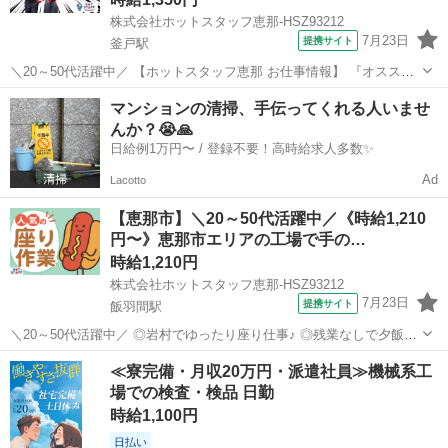
株式会社ホットスタッフ恵那-HSZ93212
7月23日
提携サイト
釜戸駅
＼20～50代活躍中／ 【ホットスタッフ恵那 お仕事情報】 『オススメ
ポイント』 ・交替勤務でたくさん稼げます♪ ・部署によっては冷暖房
岐阜
恵那市
釜戸駅
工場
マンションの清掃、手伝ってくれる人いませ
完備でキレイな職場♪ ・GW、お盆休み、年末年始など大型連休あり
んか？😭🙏
・頑張り次第で直接雇...
日給例1万円〜 / 登録不要！高時給求人多数✨
Ad
Lacotto
【恵那市】＼20～50代活躍中／《時給1,210
円〜》恵那市エリアの工場で手の…
時給1,210円
株式会社ホットスタッフ恵那-HSZ93212
7月23日
提携サイト
飯羽間駅
＼20～50代活躍中／ ◎岩村でゆったり座り仕事♪ ◎残業なしで夕飯に
も余裕! 1円玉サイズの軽い部品を、 測定器でチェックするだけ★ 座
岐阜
恵那市
飯羽間駅
工場
≪寮完備・月収20万円・派遣社員≫機械系工
ってコツコツ進めるので、 体力的な負担も少なめ♪ 未経験から始めや
場での検査・検品 日勤
すい検査◎ ==...
時給1,100円
日払い