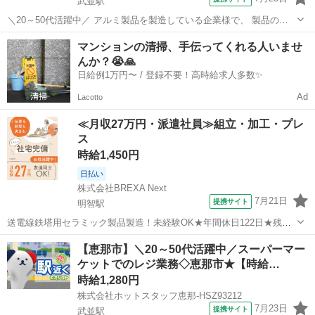
武並駅
＼20～50代活躍中／ アルミ製品を製造している企業様で、 製品の仕
分けや測定などをお願いします。 未経験からでもスタートしやすい環
岐阜
恵那市
武並駅
工場
マンションの清掃、手伝ってくれる人いませ
境です! ◎月収19万円以上も可能! ◎残業の有無が選べます♪ ◎GW・
んか？😭🙏
夏季・年末年始の連...
日給例1万円〜 / 登録不要！高時給求人多数✨
Ad
Lacotto
≪月収27万円・派遣社員≫組立・加工・プレ
ス
時給1,450円
日払い
株式会社BREXA Next
7月21日
提携サイト
明智駅
送電線鉄塔用セラミック製品製造！未経験OK★年間休日122日★残業
少なめ！ワンルーム寮完備◎日払い制度あり！食堂利用可！マイカー
岐阜
恵那市
明智駅
その他
【恵那市】＼20～50代活躍中／スーパーマー
通勤OK★無料駐車場完備◎《岐阜県恵那市》 人気の工場のお仕事 ◇
ケットでのレジ業務◇恵那市★【時給…
送電線鉄塔用セラミック製品製...
時給1,280円
株式会社ホットスタッフ恵那-HSZ93212
7月23日
提携サイト
武並駅