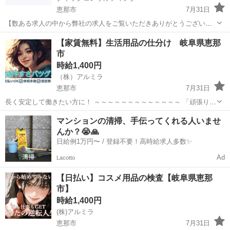
恵那市
7月31日
【数ある求人の中から弊社の求人をご覧いただきありがとうございま
す!!】 全国に様々な求人を5万件以上取り扱っておりご希望条件やご状
岐阜
恵那市
工場
スタッフ
【家賃無料】生活用品の仕分け 岐阜県恵那
況に応じてマッチしそうな求人をご案内いたします!! 応募前に相談だ
市
けしてみたい方やどんな求...
時給1,400円
（株）アルミラ
恵那市
7月31日
長く安定して働きたい方に！ ～～～～～～～～～～～～～ 「頑張りが
評価される職場で やりがいを感じながら働きたい！」 そんな方にピッ
岐阜
恵那市
倉庫
時給
マンションの清掃、手伝ってくれる人いませ
タリ！ 昇給制度があるので やる気次第でしっかり稼...
んか？😭🙏
日給例1万円〜 / 登録不要！高時給求人多数✨
Ad
Lacotto
【日払い】コスメ用品の検査【岐阜県恵那
市】
時給1,400円
(株)アルミラ
恵那市
7月31日