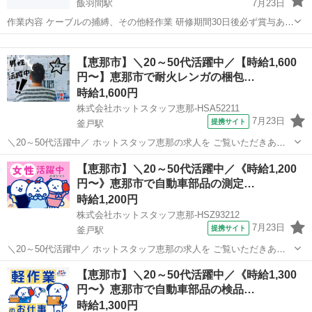
飯羽間駅
7月23日
作業内容 ケーブルの捕縛、その他軽作業 研修期間30日後必ず賞与あり
⭐️ 週2〜出勤可能⭕️ 交通費全額支給⭕️ 岩村駅送迎あり🚗 動きやすい服
岐阜
恵那市
飯羽間駅
その他
電気工事士
装 長袖長ズボン 学生さんでも大歓迎❗️ 女性作業員大歓迎👩‍🏭 現
【恵那市】＼20～50代活躍中／【時給1,600
在、...
円〜】恵那市で耐火レンガの梱包…
時給1,600円
株式会社ホットスタッフ恵那-HSA52211
7月23日
提携サイト
釜戸駅
＼20～50代活躍中／ ホットスタッフ恵那の求人を ご覧いただきあり
がとうございます▼・ω・▽ ＼ 高時給1600円でしっかり稼げる!正社
岐阜
恵那市
釜戸駅
仕分け
【恵那市】＼20～50代活躍中／《時給1,200
員化のチャンスも♪ / 土日休み&残業なし! 高時給1600円以上で 月収26
円〜》恵那市で自動車部品の測定…
万...
時給1,200円
株式会社ホットスタッフ恵那-HSZ93212
7月23日
提携サイト
釜戸駅
＼20～50代活躍中／ ホットスタッフ恵那の求人を ご覧いただきあり
がとうございます☆ ……………………………………………………… ★
岐阜
恵那市
釜戸駅
工場
【恵那市】＼20～50代活躍中／《時給1,300
一人でもくもく測定作業★ 「グループでの作業は苦手・・・」 「自分
円〜》恵那市で自動車部品の検品…
のペースで作業し...
時給1,300円