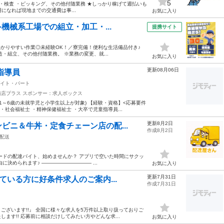
5
・検査 ・ピッキング、その他付随業務 ★しっかり稼げて週払いも
になれば現地までの交通費は事...
お気に入り
機械系工場での組立・加工・...
提携サイト
わかりやすい作業◎未経験OK！／寮完備！便利な生活備品付き♪
製造・組立、その他付随業務。 ※業務の変更、就...
お気に入り
更新08月06日
指導員
イト・パート
南店プラス
スポンサー：求人ボックス
1～6歳の未就学児と小学生以上が対象) 【経験・資格】<応募要件
・社会福祉士 ・精神保健福祉士 ・大卒で児童指導員...
更新8月2日
ビニ＆牛丼・定食チェーン店の配...
作成8月2日
配送
ードの配達バイト、始めませんか？ アプリで空いた時間にサクッ
決められます♪ ―――――――――― ...
お気に入り
更新7月31日
ている方に好条件求人のご案内...
作成7月31日
ざいます!!』 全国に様々な求人を5万件以上取り扱っておりご
す!! 応募前に相談だけしてみたい方やどんな求...
お気に入り