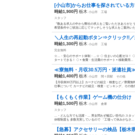
[小山市]からお仕事を探されている方に
時給1,900円
栃木
小山市
工場
スタッフ
『数ある求人の中から弊社の求人をご覧いただきありがとうご
希望条件やご状況に応じてマッチしそうな求人をご案内いたしま
＼人生の再起動ボタン⇒クリック!!／
時給1,300円
栃木
小山市
工場
完全無料
☆…・安心のサポート体制・…☆ ◇ 住まいの心配ゼロ！ ◇ •
タートできる！ ◇ • 食費・生活費のサポート • 移動費用...
≪寮無料・月収30.5万円・派遣社員≫
時給1,400円
栃木
小山市
間々田駅
その他
【月収例30万円以上】カーナビの組立・検査など／寮費無料で
仕事について カーナビの組立・検査・ピッキング、その他付
【もくもく作業】ゲーム機の仕分け
時給1,500円
栃木
小山市
倉庫
スタッフ
…・どんな方でも活躍・… 男女問わず幅広い世代の スタッ
休暇制度も 多数充実しているので 「工場って休みがなさ...
【急募】アクセサリーの検品【栃木