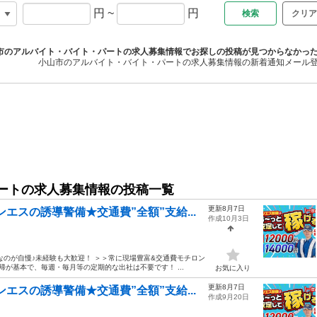
円
~
円
クリア
市のアルバイト・バイト・パートの求人募集情報でお探しの投稿が見つからなかっ
小山市のアルバイト・バイト・パートの求人募集情報の新着通知メール
ートの求人募集情報の投稿一覧
更新8月7日
エスの誘導警備★交通費”全額”支給...
作成10月3日
なのが自慢♪未経験も大歓迎！ ＞＞常に現場豊富&交通費モチロン
帰が基本で、毎週・毎月等の定期的な出社は不要です！ ...
お気に入り
更新8月7日
エスの誘導警備★交通費”全額”支給...
作成9月20日