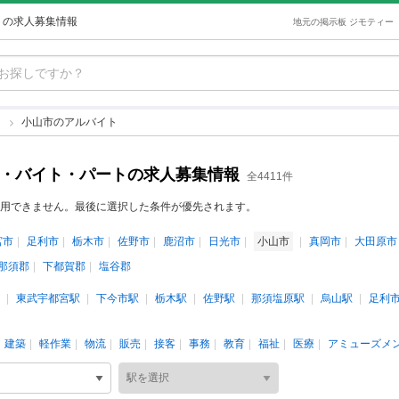
トの求人募集情報
地元の掲示板 ジモティー
ト
小山市のアルバイト
ト・バイト・パートの求人募集情報
全4411件
用できません。最後に選択した条件が優先されます。
宮市
足利市
栃木市
佐野市
鹿沼市
日光市
小山市
真岡市
大田原市
那須郡
下都賀郡
塩谷郡
東武宇都宮駅
下今市駅
栃木駅
佐野駅
那須塩原駅
烏山駅
足利
建築
軽作業
物流
販売
接客
事務
教育
福祉
医療
アミューズメ