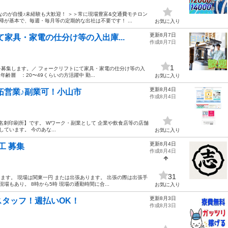
なのが自慢♪未経験も大歓迎！ ＞＞常に現場豊富&交通費モチロン
帰が基本で、毎週・毎月等の定期的な出社は不要です！ ...
お気に入り
更新8月7日
家具・家電の仕分け等の入出庫...
作成8月7日
1
募集します。／ フォークリフトにて家具・家電の仕分け等の入
齢層 ：20〜49くらいの方活躍中 勤...
お気に入り
更新8月4日
拓営業♪副業可！小山市
作成8月4日
S名刺印刷所】です。 Wワーク・副業として 企業や飲食店等の店舗
ています。 今のあな...
お気に入り
更新8月4日
工 募集
作成8月4日
31
します。 現場は関東一円 または出張あります。 出張の際は出張手
場もあり。 8時から5時 現場の通勤時間に合...
お気に入り
更新8月3日
タッフ！週払いOK！
作成8月3日