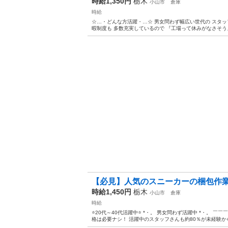
時給1,350円
栃木
小山市
倉庫
時給
☆…・どんな方活躍・…☆ 男女問わず幅広い世代の スタッ
暇制度も 多数充実しているので 『工場って休みがなさそう』 
【必見】人気のスニーカーの梱包作
時給1,450円
栃木
小山市
倉庫
時給
⭐20代～40代活躍中⭐ *・。 男女問わず活躍中 *・。 
格は必要ナシ！ 活躍中のスタッフさんも約80％が未経験からの