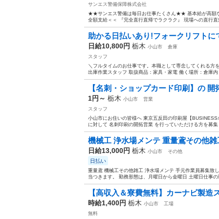
サンエス警備保障株式会社
★★サンエス警備は毎日お仕事たくさん★★ 基本給が高額
全額支給＜＜ 『完全直行直帰でラクラク』 現場への直行直
助かる日払いあり!フォークリフトにて
日給10,800円
栃木
小山市
倉庫
スタッフ
＼フルタイムのお仕事です。本職として専念してくれる方を
出庫作業スタッフ 取扱商品：家具・家電 働く場所：倉庫内 年
【名刺・ショップカード印刷】の 開
1円～
栃木
小山市
営業
スタッフ
小山市にお住いの皆様へ 東京五反田の印刷屋【BUSINES
に対して 名刺印刷の開拓営業 を行っていただける方を募集し
機械工 浄水場メンテ 重量鳶その他雑
日給13,000円
栃木
小山市
その他
日払い
重量鳶 機械工その他雑工 浄水場メンテ 手元作業員募集致
当つきます。 勤務形態は、月曜日から金曜日 土曜日仕事の現
【高収入＆寮費無料】カーナビ製造ス
時給1,400円
栃木
小山市
工場
無料