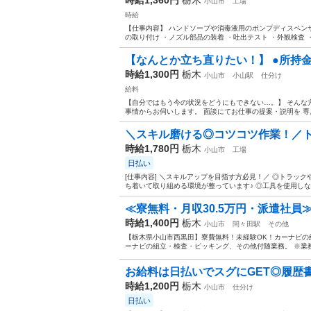
小山市
工場
時給
【仕事内容】 ハンドソープや消毒液用のポンプディスペン
の取り付け ・ノズル部品の装着 ・吐出テスト ・外観検査 ・
【なんとか立ち直りたい！】 ●所持金が
時給1,300円
栃木
小山市
小山駅
仕分け
給料
【自分ではもう今の状況をどうにもできない…。】 そんな方は
事情からお伺いします。 面談にてお仕事の提案・説明を 専属
＼スキル磨ける◎コツコツ作業！／ト
時給1,780円
栃木
小山市
工場
日払い
[仕事内容] ＼スキルアップを目指す方必見！／ ◎トラッ
ち着いて取り組める環境が整っています♪ ◎工具を使用しな
≪寮無料・月収30.5万円・派遣社員≫
時給1,400円
栃木
小山市
間々田駅
その他
【栃木県小山市西黒田】寮費無料！未経験OK！カーナビの組立
ーナビの組立・検査・ピッキング、その他付随業務。 ※業務
お給料は日払いでスグにGET◎履歴書不
時給1,200円
栃木
小山市
仕分け
日払い