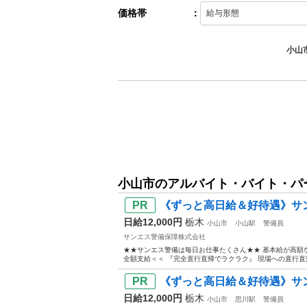
価格帯
：
小山
小山市のアルバイト・バイト・パ
《ずっと高日給＆好待遇》サン
日給12,000円
栃木
小山市
小山駅
警備員
サンエス警備保障株式会社
★★サンエス警備は毎日お仕事たくさん★★ 基本給が高額
全額支給＜＜ 『完全直行直帰でラクラク』 現場への直行直
《ずっと高日給＆好待遇》サン
日給12,000円
栃木
小山市
思川駅
警備員