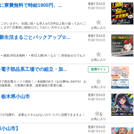
更新7月31日
寮費無料で時給1900円、...
作成7月31日
ざいます!!』 全国に様々な求人を5万件以上取り扱っておりご
す!! 応募前に相談だけしてみたい方やどんな求...
お気に入り
更新7月31日
新生活まるごとバックアップ☆...
作成7月31日
 個室1R完全無料！ • 即日入寮OK！など ◇ 所持金ゼロでもス
お気に入り
電子部品系工場での組立・加...
提携サイト
固定費ガッツリ節約！／未経験OK◎《お仕事No.3A074》 お
随業務。 ※業務の変更、就業場所の変更の範...
お気に入り
更新7月31日
 栃木県小山市
作成7月31日
5
フが活躍中。 必要なスキルはないので スグに活躍できますよ！
お気に入り
更新7月31日
県小山市】
作成7月31日