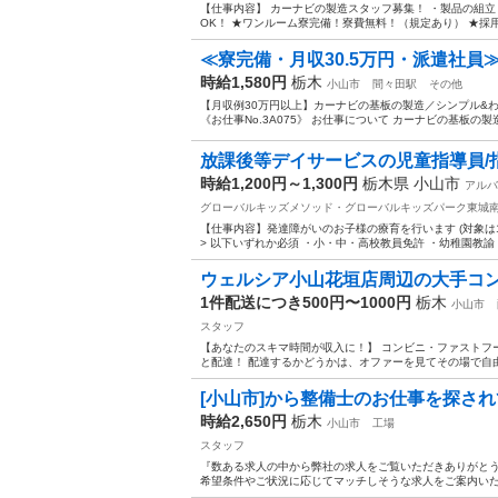
【仕事内容】 カーナビの製造スタッフ募集！ ・製品の組立
OK！ ★ワンルーム寮完備！寮費無料！（規定あり） ★採用
≪寮完備・月収30.5万円・派遣社員≫
時給1,580円
栃木
小山市
間々田駅
その他
【月収例30万円以上】カーナビの基板の製造／シンプル&
《お仕事No.3A075》 お仕事について カーナビの基板の
放課後等デイサービスの児童指導員/
時給1,200円～1,300円
栃木県 小山市
アルバ
グローバルキッズメソッド・グローバルキッズパーク東城
【仕事内容】発達障がいのお子様の療育を行います (対象は
> 以下いずれか必須 ・小・中・高校教員免許 ・幼稚園教諭 
ウェルシア小山花垣店周辺の大手コン
1件配送につき500円〜1000円
栃木
小山市
スタッフ
【あなたのスキマ時間が収入に！】 コンビニ・ファストフ
と配達！ 配達するかどうかは、オファーを見てその場で自由に
[小山市]から整備士のお仕事を探され
時給2,650円
栃木
小山市
工場
スタッフ
『数ある求人の中から弊社の求人をご覧いただきありがとうご
希望条件やご状況に応じてマッチしそうな求人をご案内いたしま