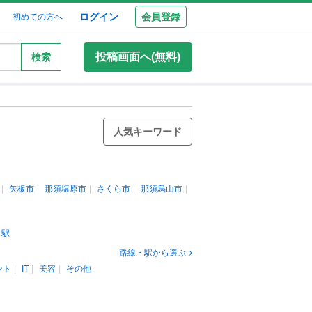
ログイン
会員登録
初めての方へ
投稿画面へ(無料)
検索
人気キーワード
矢板市
那須塩原市
さくら市
那須烏山市
市駅
路線・駅から選ぶ
ント
IT
美容
その他