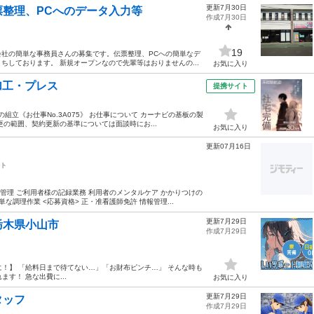
更新7月30日
整理、PCへのデータ入力等
作成7月30日
19
社の簡単な事務員さんの募集です。伝票整理、PCへの簡単なデ
しております。 新規オープンなので先輩等はおりませんの...
お気に入り
加工・プレス
提携サイト
立《お仕事No.3A075》 お仕事について カーナビの基板の製
の範囲、契約更新の基準については面談時にお...
お気に入り
更新07月16日
ト
薬管理 ご利用者様の記録業務 利用者のメンタルケア かかりつけの
調理作業 <応募資格> 正・准看護師免許 情報管理...
更新7月29日
栃木県小山市
作成7月29日
方に！】 「給料日まで待てない…」「お財布ピンチ…」 そんな時も
す！ 急な出費に...
お気に入り
更新7月29日
タッフ
作成7月29日