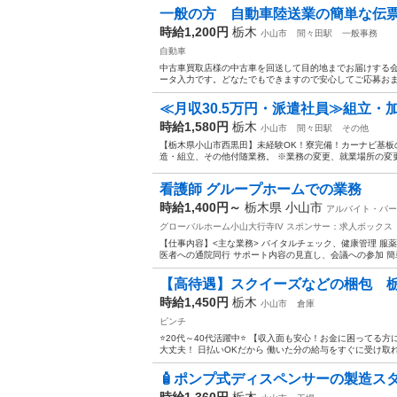
一般の方 自動車陸送業の簡単な伝票
時給1,200円
栃木
小山市
間々田駅
一般事務
自動車
中古車買取店様の中古車を回送して目的地までお届けする会
ータ入力です。どなたでもできますので安心してご応募おまち
≪月収30.5万円・派遣社員≫組立・
時給1,580円
栃木
小山市
間々田駅
その他
【栃木県小山市西黒田】未経験OK！寮完備！カーナビ基板の組
造・組立、その他付随業務。 ※業務の変更、就業場所の変更
看護師 グループホームでの業務
時給1,400円～
栃木県 小山市
アルバイト・パー
グローバルホーム小山大行寺IV
スポンサー：求人ボックス
【仕事内容】<主な業務> バイタルチェック、健康管理 服
医者への通院同行 サポート内容の見直し、会議への参加 簡単な
【高待遇】スクイーズなどの梱包 
時給1,450円
栃木
小山市
倉庫
ピンチ
⭐20代～40代活躍中⭐ 【収入面も安心！お金に困ってる
大丈夫！ 日払いOKだから 働いた分の給与をすぐに受け取れま
🧴ポンプ式ディスペンサーの製造ス
時給1,360円
栃木