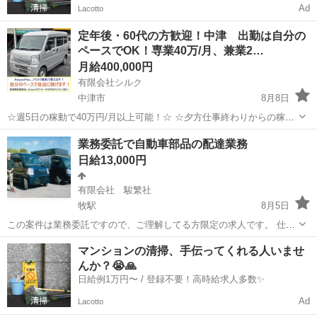
Ad
Lacotto
定年後・60代の方歓迎！中津 出勤は自分の
ペースでOK！専業40万/月、兼業2…
月給400,000円
有限会社シルク
中津市
8月8日
☆週5日の稼動で40万円/月以上可能！☆ ☆夕方仕事終わりからの稼
働、休日の稼動で20万円/月以上可能！☆ ☆雇われない働き方、自由な
大分
中津市
配送
Amazon
業務委託で自動車部品の配達業務
スタイルでの働き方を【Amazon Flex】で始めましょう！☆ 個人事業
日給13,000円
主とし...
有限会社 駿繁社
牧駅
8月5日
この案件は業務委託ですので、ご理解してる方限定の求人です。 仕事
内容 自動車部品の配達 配達先は固定客
大分
大分市
牧駅
配送
自動車部品
マンションの清掃、手伝ってくれる人いませ
ルート配送なので、常に同じコース 配達途中、集荷もあ
んか？😭🙏
り 受取のサイン...
日給例1万円〜 / 登録不要！高時給求人多数✨
Ad
Lacotto