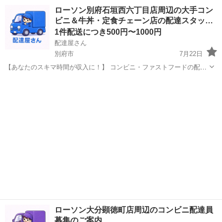
です。 加工や精肉作業はありません。 軽トラの社用車で配達をしても
大分
大分市
高城駅
配送
加工食品
ローソン別府石垣西六丁目店周辺の大手コン
らいます。 車やバイクでの通勤可能です。 時間 ①8:30〜12:00
ビニ＆牛丼・定食チェーン店の配達スタッ…
②13:...
1件配送につき500円〜1000円
配達屋さん
別府市
7月22日
【あなたのスキマ時間が収入に！】 コンビニ・ファストフードの配達
バイト、始めませんか？ アプリで空いた時間にサクッと配達！ 配達す
大分
別府市
配送
スタッフ
るかどうかは、オファーを見てその場で自由に決められます♪
―――――――――― ...
ローソン大分顕徳町店周辺のコンビニ配達員
募集のご案内