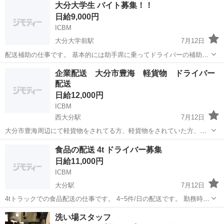
大分大学生 バイト募集！！
大分県中津市 ＼フルタイムのお仕事です。本職として専念してくれる
日給9,000円
方を募集します...
ICBM
大分大学前駅
7月12日
配送補助の仕事です。 基本的には助手席に乗ってドライバーの補助や
荷積荷卸しの補助になります。 移動中はゆっくりされてて構いませ
大分
大分市
大分大学前駅
配送
助手席
企業配送 大分市豊海 軽貨物 ドライバー
ん。 運転は一切ありませんので免許証がない方でも大丈夫です。 3
配送
時〜14時頃 早く終わる事もあり...
日給12,000円
ICBM
西大分駅
7月12日
大分市豊海周辺にて軽貨物をされてる方、軽貨物をされていた方、軽
貨物に興味がある方を探しています。 6時頃~18時頃まで 配達件数 平
大分
大分市
西大分駅
配送
貨物
食品の配送 4t ドライバー募集
均65件 R4.9/8時点 日.祝日 休み 詳しい内容や金額は改めてご説明致し
日給11,000円
ますの...
ICBM
大分駅
7月12日
4tトラックでの食品配送の仕事です。 4~5件/日の配送です。 勤務時間
は23時~9時or24時~10時 2名募集 週1日でお休みです。 前もって言っ
大分
大分市
大分駅
配送
洗い場スタッフ
て頂ければお休みの調整可能 研修期間有り その他の詳細はご連絡くだ