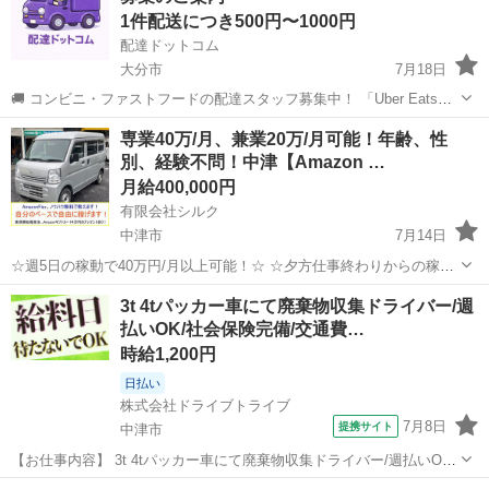
1件配送につき500円〜1000円
配達ドットコム
大分市
7月18日
🚚 コンビニ・ファストフードの配達スタッフ募集中！ 「Uber Eats」
や「出前館」のように、配達専用アプリを使ってお仕事するスタイル
大分
大分市
配送
ローソン
専業40万/月、兼業20万/月可能！年齢、性
です。 オファー内容を見てから、受けるかどうかを自由に選べます！
別、経験不問！中津【Amazon …
✅ 業務内容...
月給400,000円
有限会社シルク
中津市
7月14日
☆週5日の稼動で40万円/月以上可能！☆ ☆夕方仕事終わりからの稼
働、休日の稼動で20万円/月以上可能！☆ ☆雇われない働き方、自由な
大分
中津市
配送
Amazon
3t 4tパッカー車にて廃棄物収集ドライバー/週
スタイルでの働き方を【Amazon Flex】で始めましょう！☆ 個人事業
払いOK/社会保険完備/交通費…
主とし...
時給1,200円
日払い
株式会社ドライブトライブ
7月8日
提携サイト
中津市
【お仕事内容】 3t 4tパッカー車にて廃棄物収集ドライバー/週払いOK/
社会保険完備/交通費支給/中津市 短時間勤務！日払いあり！ 勤務地：
大分
中津市
配送