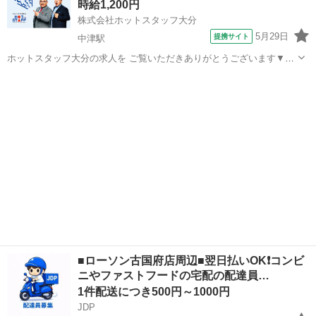
時給1,200円
達時の使用...
株式会社ホットスタッフ大分
5月29日
提携サイト
中津駅
ホットスタッフ大分の求人を ご覧いただきありがとうございます▼・
ω・▽ ＼ ご紹介するお仕事のPOINT ／ ◆日勤専属or夜勤専属が選
大分
中津市
中津駅
配送
べる職場 ◆土日休みでプライベート充実 ◆未経験の方でも始めやすい
お仕事 ◆重量物な...
■ローソン古国府店周辺■翌日払いOK❗️コンビ
ニやファストフードの宅配の配達員…
1件配送につき500円～1000円
JDP