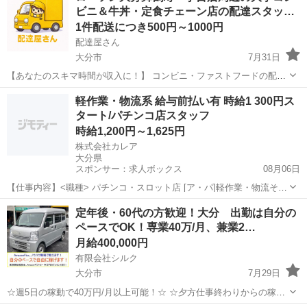
ビニ＆牛丼・定食チェーン店の配達スタッ…
✅ 業務内容...
1件配送につき500円～1000円
配達屋さん
大分市
7月31日
【あなたのスキマ時間が収入に！】 コンビニ・ファストフードの配達
バイト、始めませんか？ アプリで空いた時間にサクッと配達！ 配達す
大分
大分市
配送
スタッフ
軽作業・物流系 給与前払い有 時給1 300円ス
るかどうかは、オファーを見てその場で自由に決められます♪
タート/パチンコ店スタッフ
―――――――――― ...
時給1,200円～1,625円
株式会社カレア
大分県
スポンサー：求人ボックス
08月06日
【仕事内容】<職種> パチンコ・スロット店 [ア・パ]軽作業・物流その
他 <雇用形態> アルバイト・パート <給与> [ア・パ]時給1,200円～
アルバイト・パート
定年後・60代の方歓迎！大分 出勤は自分の
1,625円 交通費:一部支給 上限15,000円(1日辺りの上限は500円/日)...
ペースでOK！専業40万/月、兼業2…
月給400,000円
有限会社シルク
大分市
7月29日
☆週5日の稼動で40万円/月以上可能！☆ ☆夕方仕事終わりからの稼
働、休日の稼動で20万円/月以上可能！☆ ☆雇われない働き方、自由な