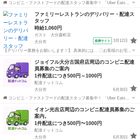
🚚 コンビニ・ファストフードの配達スタッフ募集中！ 「Uber Eats」
や「出前館」のように、配達専用アプリを使ってお仕事するスタイル
大分
別府市
配送
スタッフ
ファミリーレストランのデリバリー・配達ス
です。 オファー内容を見てから、受けるかどうかを自由に選べます！
タッフ
✅ 業務内容...
時給1,060円
ガスト 大分森町店
3月12日
提携サイト
大分市
【デリバリー業務をお願いします！】 具体的には… 〇お客様のお宅ま
で料理やお弁当の配達 をお任せします♪ ※空き時間はバックヤード業
大分
大分市
配送
ジョイフル大分古国府店周辺のコンビニ配達
務をお手伝いしていただくことがあります 【安心して働けます◎】 ・
員募集のご案内
配達は1時間に2件、多く...
1件配送につき500円～1000円
配達ドットコム
大分市
6月30日
🚚 コンビニ・ファストフードの配達スタッフ募集中！ 「Uber Eats」
や「出前館」のように、配達専用アプリを使ってお仕事するスタイル
大分
大分市
配送
ジョイフル
イオン光吉店周辺のコンビニ配達員募集のご
です。 オファー内容を見てから、受けるかどうかを自由に選べます！
案内。
✅ 業務内容...
1件配送につき500円〜1000円
配達ドットコム
大分市
6月30日