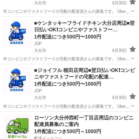
大分市
6月30日
🌸コンビニやファストフードの宅配の配達員さんの募集です。 Uber
eatsや出前館のように配達専用アプリを使用していただき、オファー
大分
大分市
配送
ファストフード
■ケンタッキーフライドチキン大分店周辺■翌
内容を確認していただいてから受ける受けないは自由となります。 配
日払いOK❗️コンビニやファストフー…
達時の使用...
1件配送につき500円〜1000円
JDP
大分市
6月30日
🌸コンビニやファストフードの宅配の配達員さんの募集です。 Uber
eatsや出前館のように配達専用アプリを使用していただき、オファー
大分
大分市
配送
ファストフード
■ジョイフル 稙田店周辺■翌日払いOK❗️コンビ
内容を確認していただいてから受ける受けないは自由となります。 配
ニやファストフードの宅配の配達…
達時の使用...
1件配送につき500円〜1000円
JDP
大分市
6月30日
🌸コンビニやファストフードの宅配の配達員さんの募集です。 Uber
eatsや出前館のように配達専用アプリを使用していただき、オファー
大分
大分市
配送
ファストフード
ローソン大分仲西町一丁目店周辺のコンビニ
内容を確認していただいてから受ける受けないは自由となります。 配
配達員募集のご案内
達時の使用...
1件配送につき500円～1000円
配達ドットコム