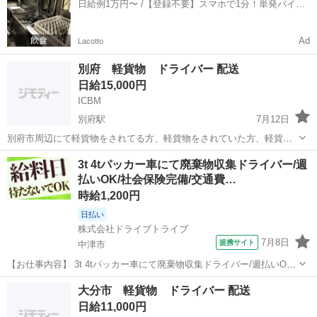
日給例1万円〜 /【登録不要】スマホで1分！単発バイト
さい...
一括検索✨
Ad
Lacotto
別府 軽貨物 ドライバー 配送
日給15,000円
ICBM
別府駅
7月12日
別府市周辺にて軽貨物をされてる方、軽貨物をされていた方、軽貨物
に興味がある方を探しています。 ※日給はあくまでの金額です。 詳し
大分
別府市
別府駅
配送
貨物
3t 4tパッカー車にて廃棄物収集ドライバー/週
い内容や金額は改めてご説明致します。 別府 軽貨物 ドライバー
払いOK/社会保険完備/交通費…
配送
時給1,200円
日払い
株式会社ドライブトライブ
7月8日
提携サイト
中津市
【お仕事内容】 3t 4tパッカー車にて廃棄物収集ドライバー/週払いOK/
社会保険完備/交通費支給/中津市 働きやすい日勤帯！日払いあり！ 勤
大分
中津市
配送
大分市 軽貨物 ドライバー 配送
務地： 大分県中津市 ＼フルタイムのお仕事です。本職として専念して
日給11,000円
くれる方を募集...