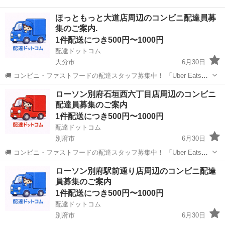
ほっともっと大道店周辺のコンビニ配達員募
集のご案内.
1件配送につき500円〜1000円
配達ドットコム
大分市
6月30日
🚚 コンビニ・ファストフードの配達スタッフ募集中！ 「Uber Eats」
や「出前館」のように、配達専用アプリを使ってお仕事するスタイル
大分
大分市
配送
ほっともっと
ローソン別府石垣西六丁目店周辺のコンビニ
です。 オファー内容を見てから、受けるかどうかを自由に選べます！
配達員募集のご案内
✅ 業務内容...
1件配送につき500円〜1000円
配達ドットコム
別府市
6月30日
🚚 コンビニ・ファストフードの配達スタッフ募集中！ 「Uber Eats」
や「出前館」のように、配達専用アプリを使ってお仕事するスタイル
大分
別府市
配送
ローソン
ローソン別府駅前通り店周辺のコンビニ配達
です。 オファー内容を見てから、受けるかどうかを自由に選べます！
員募集のご案内
✅ 業務内容...
1件配送につき500円〜1000円
配達ドットコム
別府市
6月30日