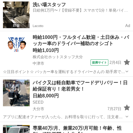
大分
大分市
配送
Amazon
洗い場スタッフ
スタイルでの働き方を【Amazon Flex】で始めましょう！☆ 個人事業
日給例1万円〜 /【登録不要】スマホで1分！単発バイト
主とし...
一括検索✨
Ad
Lacotto
時給1000円・フルタイム歓迎・土日休み・パ
ッカー車のドライバー補助のオシゴト
時給1,010円
株式会社ホットスタッフ大分
2月4日
提携サイト
中津市
☆注目ポイント☆ パッカー車を運転するドライバーさんの 助手席でゴ
ミ回収のお手伝いをする ドライバー補助のオシゴトです(^^♪ 実際にゴ
大分
中津市
配送
バイク又は軽自動車でフードデリバリー！日
ミ収集車を運転することはないので 免許がなくても大丈夫です◎ 家庭
給保証有り！老若男女！
ごみの回収をメイ...
日給8,000円
SEED
大分市
7月27日
アプリに配達オファーが入ったら、お料理を取りに行って、注文者に
配達をするお仕事です。 現金の取り扱いは有りません。 勤務時間は11
大分
大分市
配送
1件
専業40万/月、兼業20万/月可能！年齢、性
時〜15時と17時~21時の計8時間 ・日給保証¥8000(10件まで)+インセン