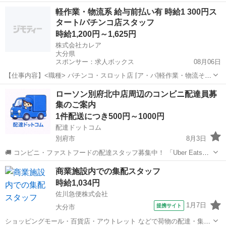
す！ 経験者でガッツリ稼ぎたい方、 おすすめのコースがあります🍀
大分
別府市
別府駅
配送
一人
軽作業・物流系 給与前払い有 時給1 300円ス
コンパクトなコースで、 個口が多いのでおいしいコースです！！ 🎊拠
タート/パチンコ店スタッフ
点からも近く、 ガソリン代...
時給1,200円～1,625円
株式会社カレア
大分県
スポンサー：求人ボックス
08月06日
【仕事内容】<職種> パチンコ・スロット店 [ア・パ]軽作業・物流その
他 <雇用形態> アルバイト・パート <給与> [ア・パ]時給1,200円～
アルバイト・パート
ローソン別府北中店周辺のコンビニ配達員募
1,625円 交通費:一部支給 上限15,000円(1日辺りの上限は500円/日)...
集のご案内
1件配送につき500円～1000円
配達ドットコム
別府市
8月3日
🚚 コンビニ・ファストフードの配達スタッフ募集中！ 「Uber Eats」
や「出前館」のように、配達専用アプリを使ってお仕事するスタイル
大分
別府市
配送
ローソン
商業施設内での集配スタッフ
です。 オファー内容を見てから、受けるかどうかを自由に選べます！
時給1,034円
✅ 業務内容...
佐川急便株式会社
1月7日
提携サイト
大分市
ショッピングモール・百貨店・アウトレット などで荷物の配達・集荷