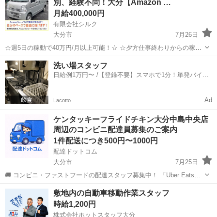
別、経験不問！大分【Amazon …
ティブ...
月給400,000円
有限会社シルク
大分市
7月26日
☆週5日の稼動で40万円/月以上可能！☆ ☆夕方仕事終わりからの稼
働、休日の稼動で20万円/月以上可能！☆ ☆雇われない働き方、自由な
大分
大分市
配送
Amazon
洗い場スタッフ
スタイルでの働き方を【Amazon Flex】で始めましょう！☆ 個人事業
日給例1万円〜 /【登録不要】スマホで1分！単発バイト
主とし...
一括検索✨
Ad
Lacotto
ケンタッキーフライドチキン大分中島中央店
周辺のコンビニ配達員募集のご案内
1件配送につき500円〜1000円
配達ドットコム
大分市
7月25日
🚚 コンビニ・ファストフードの配達スタッフ募集中！ 「Uber Eats」
や「出前館」のように、配達専用アプリを使ってお仕事するスタイル
大分
大分市
配送
ファストフード
敷地内の自動車移動作業スタッフ
です。 オファー内容を見てから、受けるかどうかを自由に選べます！
時給1,200円
✅ 業務内容...
株式会社ホットスタッフ大分