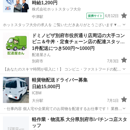
時給1,200円
株式会社ホットスタッフ大分
6月12日
提携サイト
中津駅
ホットスタッフ大分の求人を ご覧いただきありがとうございます▼・
ω・▽ ＼ ご紹介するお仕事のPOINT ／ ◆日勤専属or夜勤専属が選
大分
中津市
中津駅
配送
ドミノピザ別府市役所通り店周辺の大手コン
べる職場 ◆土日休みでプライベート充実 ◆未経験の方でも始めやすい
ビニ＆牛丼・定食チェーン店の配達スタッ…
お仕事 ◆重量物な...
1件配送につき500円〜1000円
配達屋さん
別府市
7月3日
【あなたのスキマ時間が収入に！】 コンビニ・ファストフードの配達
バイト、始めませんか？ アプリで空いた時間にサクッと配達！ 配達す
大分
別府市
配送
スタッフ
軽貨物配送ドライバー募集
るかどうかは、オファーを見てその場で自由に決められます♪
日給15,000円
―――――――――― ...
ICBM
大分駅
7月1日
・仕事内容 個人宅や企業宛てのお荷物を配達するお仕事です！ 業務拡
大のため、配送スタッフ数名募集します！ ・勤務地 大分県内 ・給与
大分
大分市
大分駅
配送
貨物
軽作業・物流系 大分県別府市/パチンコ店スタ
完全出来高制 配達に慣れてきたら配達完了数も順調に伸びていくので
ッフ
頑張った分は確実に稼げ...