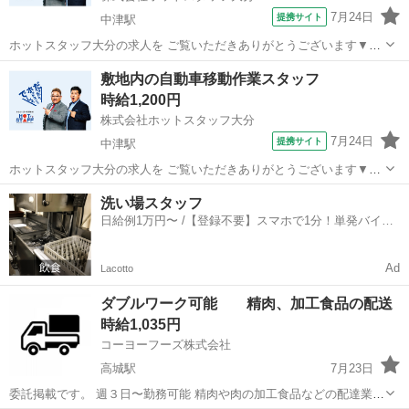
7月24日
提携サイト
中津駅
ホットスタッフ大分の求人を ご覧いただきありがとうございます▼・
ω・▽ ＼ ご紹介するお仕事のPOINT ／ ◆日勤専属or夜勤専属が選
大分
中津市
中津駅
配送
敷地内の自動車移動作業スタッフ
べる職場 ◆土日休みでプライベート充実 ◆未経験の方でも始めやすい
時給1,200円
お仕事 ◆重量物な...
株式会社ホットスタッフ大分
7月24日
提携サイト
中津駅
ホットスタッフ大分の求人を ご覧いただきありがとうございます▼・
ω・▽ ＼ ご紹介するお仕事のPOINT ／ ◆日勤専属or夜勤専属が選
大分
中津市
中津駅
配送
洗い場スタッフ
べる職場 ◆土日休みでプライベート充実 ◆未経験の方でも始めやすい
日給例1万円〜 /【登録不要】スマホで1分！単発バイト
お仕事 ◆重量物な...
一括検索✨
Ad
Lacotto
ダブルワーク可能 精肉、加工食品の配送
時給1,035円
コーヨーフーズ株式会社
高城駅
7月23日
委託掲載です。 週３日〜勤務可能 精肉や肉の加工食品などの配達業務