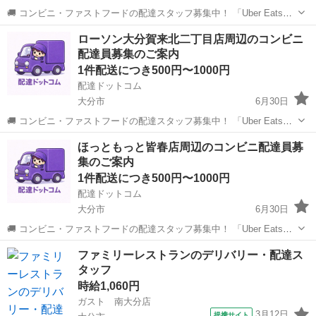
🚚 コンビニ・ファストフードの配達スタッフ募集中！ 「Uber Eats」
や「出前館」のように、配達専用アプリを使ってお仕事するスタイル
大分
大分市
配送
イオン
ローソン大分賀来北二丁目店周辺のコンビニ
です。 オファー内容を見てから、受けるかどうかを自由に選べます！
配達員募集のご案内
✅ 業務内容...
1件配送につき500円〜1000円
配達ドットコム
大分市
6月30日
🚚 コンビニ・ファストフードの配達スタッフ募集中！ 「Uber Eats」
や「出前館」のように、配達専用アプリを使ってお仕事するスタイル
大分
大分市
配送
ほっともっと皆春店周辺のコンビニ配達員募
です。 オファー内容を見てから、受けるかどうかを自由に選べます！
集のご案内
✅ 業務内容...
1件配送につき500円〜1000円
配達ドットコム
大分市
6月30日
🚚 コンビニ・ファストフードの配達スタッフ募集中！ 「Uber Eats」
や「出前館」のように、配達専用アプリを使ってお仕事するスタイル
大分
大分市
配送
ほっともっと
ファミリーレストランのデリバリー・配達ス
です。 オファー内容を見てから、受けるかどうかを自由に選べます！
タッフ
✅ 業務内容...
時給1,060円
ガスト 南大分店
3月12日
提携サイト