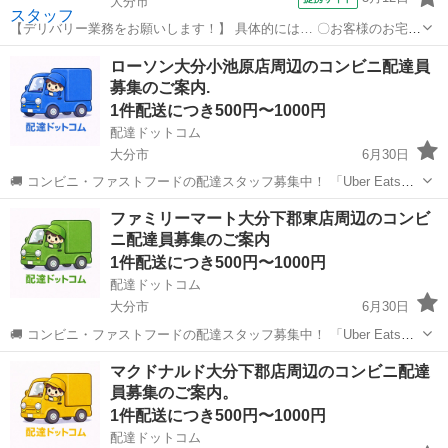
大分市
【デリバリー業務をお願いします！】 具体的には… 〇お客様のお宅ま
で料理やお弁当の配達 をお任せします♪ ※空き時間はバックヤード業
大分
大分市
配送
ローソン大分小池原店周辺のコンビニ配達員
務をお手伝いしていただくことがあります 【安心して働けます◎】 ・
募集のご案内.
配達は1時間に2件、多く...
1件配送につき500円〜1000円
配達ドットコム
大分市
6月30日
🚚 コンビニ・ファストフードの配達スタッフ募集中！ 「Uber Eats」
や「出前館」のように、配達専用アプリを使ってお仕事するスタイル
大分
大分市
配送
ローソン
ファミリーマート大分下郡東店周辺のコンビ
です。 オファー内容を見てから、受けるかどうかを自由に選べます！
ニ配達員募集のご案内
✅ 業務内容...
1件配送につき500円〜1000円
配達ドットコム
大分市
6月30日
🚚 コンビニ・ファストフードの配達スタッフ募集中！ 「Uber Eats」
や「出前館」のように、配達専用アプリを使ってお仕事するスタイル
大分
大分市
配送
スタッフ
マクドナルド大分下郡店周辺のコンビニ配達
です。 オファー内容を見てから、受けるかどうかを自由に選べます！
員募集のご案内。
✅ 業務内容...
1件配送につき500円〜1000円
配達ドットコム