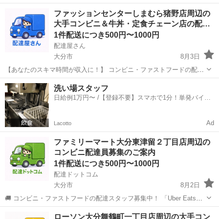
をお願いします。 主に扱うのは、アパレル用品などです。 物の大き
大分
大分市
配送
ファッションセンターしまむら猪野店周辺の
い・小さいを問わずさまざまな荷物を取り扱います。 【一日のスケジ
大手コンビニ＆牛丼・定食チェーン店の配…
ュール例】 荷物が到着したら...
1件配送につき500円〜1000円
配達屋さん
大分市
8月3日
【あなたのスキマ時間が収入に！】 コンビニ・ファストフードの配達
バイト、始めませんか？ アプリで空いた時間にサクッと配達！ 配達す
大分
大分市
配送
スタッフ
洗い場スタッフ
るかどうかは、オファーを見てその場で自由に決められます♪
日給例1万円〜 /【登録不要】スマホで1分！単発バイト
―――――――――― ...
一括検索✨
Ad
Lacotto
ファミリーマート大分東津留２丁目店周辺の
コンビニ配達員募集のご案内
1件配送につき500円〜1000円
配達ドットコム
大分市
8月2日
🚚 コンビニ・ファストフードの配達スタッフ募集中！ 「Uber Eats」
や「出前館」のように、配達専用アプリを使ってお仕事するスタイル
大分
大分市
配送
ファミリーマート
ローソン大分舞鶴町一丁目店周辺の大手コン
です。 オファー内容を見てから、受けるかどうかを自由に選べます！