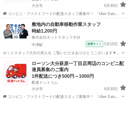
大分市
6月30日
🚚 コンビニ・ファストフードの配達スタッフ募集中！ 「Uber Eats」
や「出前館」のように、配達専用アプリを使ってお仕事するスタイル
大分
大分市
配送
ローソン
敷地内の自動車移動作業スタッフ
です。 オファー内容を見てから、受けるかどうかを自由に選べます！
時給1,200円
✅ 業務内容...
株式会社ホットスタッフ大分
5月15日
提携サイト
中津駅
ホットスタッフ大分の求人を ご覧いただきありがとうございます▼・
ω・▽ ＼ ご紹介するお仕事のPOINT ／ ◆日勤専属or夜勤専属が選
大分
中津市
中津駅
配送
ローソン大分萩原一丁目店周辺のコンビニ配
べる職場 ◆土日休みでプライベート充実 ◆未経験の方でも始めやすい
達員募集のご案内
お仕事 ◆重量物な...
1件配送につき500円～1000円
配達ドットコム
大分市
6月30日
🚚 コンビニ・ファストフードの配達スタッフ募集中！ 「Uber Eats」
や「出前館」のように、配達専用アプリを使ってお仕事するスタイル
大分
大分市
配送
ローソン
です。 オファー内容を見てから、受けるかどうかを自由に選べます！
✅ 業務内容...