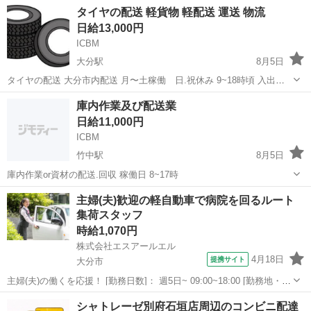
タイヤの配送 軽貨物 軽配送 運送 物流
日給13,000円
ICBM
大分駅
8月5日
タイヤの配送 大分市内配送 月〜土稼働 日.祝休み 9~18時頃 入出荷
作業及び附帯作業有り 料金...税込み13000円(軽貨物車両持込の場合)
大分
大分市
大分駅
配送
貨物
庫内作業及び配送業
軽車両を持っていない方はご相談ください。
日給11,000円
ICBM
竹中駅
8月5日
庫内作業or資材の配送.回収 稼働日 8~17時
大分
大分市
竹中駅
配送
配送業
主婦(夫)歓迎の軽自動車で病院を回るルート
集荷スタッフ
時給1,070円
株式会社エスアールエル
4月18日
提携サイト
大分市
主婦(夫)の働くを応援！ [勤務日数]： 週5日~ 09:00~18:00 [勤務地・最
寄駅]： 大分県大分市三芳1071-1 株式会社エスアールエル 大分フロ
大分
大分市
配送
シャトレーゼ別府石垣店周辺のコンビニ配達
ントロジスティクスセンター_1088 南大分駅徒歩30分 ...