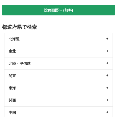
投稿画面へ (無料)
都道府県で検索
北海道
東北
北陸・甲信越
関東
東海
関西
中国