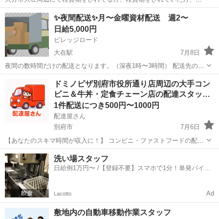
貨物に興味がある方を探しています。 ※日給はあくまでの金額です。
大分
大分市
大在駅
配送
貨物
✨️夜間配送✨️月〜金曜資材配送 週2〜
詳しい内容や金額は改めてご説明致します。 大分市大在 軽貨物
日給5,000円
ドライバー 配送
ビレッジロード
大在駅
7月8日
夜間の数時間だけの配送となります。（深夜1時〜3時間） 配送先の軒
まで車で運びますので大変な作業ではありません。全てルート配送
大分
大分市
大在駅
配送
夜間
ドミノピザ別府市役所通り店周辺の大手コン
（エリアで置き配）となります。１日15件程度で1件辺り2〜4分です。
ビニ＆牛丼・定食チェーン店の配達スタッ…
詳しくは面接時にご説明しま...
1件配送につき500円〜1000円
配達屋さん
別府市
7月6日
【あなたのスキマ時間が収入に！】 コンビニ・ファストフードの配達
バイト、始めませんか？ アプリで空いた時間にサクッと配達！ 配達す
大分
別府市
配送
スタッフ
洗い場スタッフ
るかどうかは、オファーを見てその場で自由に決められます♪
日給例1万円〜 /【登録不要】スマホで1分！単発バイト
―――――――――― ...
一括検索✨
Ad
Lacotto
敷地内の自動車移動作業スタッフ