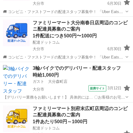
大分市
6月30日
🚚 コンビニ・ファストフードの配達スタッフ募集中！ 「Uber Eats」
や「出前館」のように、配達専用アプリを使ってお仕事するスタイル
大分
大分市
配送
ファストフード
ファミリーマート大分南春日店周辺のコンビ
です。 オファー内容を見てから、受けるかどうかを自由に選べます！
ニ配達員募集のご案内
✅ 業務内容...
1件配送につき500円〜1000円
配達ドットコム
大分市
6月30日
🚚 コンビニ・ファストフードの配達スタッフ募集中！ 「Uber Eats」
や「出前館」のように、配達専用アプリを使ってお仕事するスタイル
大分
大分市
配送
ファミリーマート
3輪バイクでのデリバリー・配達スタッフ
です。 オファー内容を見てから、受けるかどうかを自由に選べます！
時給1,060円
✅ 業務内容...
ガスト 大分森町店
3月12日
提携サイト
大分市
【デリバリー業務をお願いします！】 具体的には… 〇お客様のお宅ま
で料理やお弁当の配達 をお任せします♪ ※空き時間はバックヤード業
大分
大分市
配送
ファミリーマート別府末広町店周辺のコンビ
務をお手伝いしていただくことがあります 【安心して働けます◎】 ・
ニ配達員募集のご案内
バイクを使用してデリバリ...
1件あたり500円～1000円
配達ドットコム