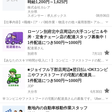
時給1,200円～1,625円
株式会社カレア
大分県
スポンサー：求人ボックス
08月06日
【仕事内容】<職種> [ア・パ]軽作業・物流その他 <雇用形態> アルバ
イト・パート <給与> [ア・パ]時給1,200円～1,625円 交通費:一部支給
アルバイト・パート
ローソン別府北中店周辺の大手コンビニ＆牛
上限15,000円(1日辺りの上限は500円/日) 公共交通機関ご利用の方...
丼・定食チェーン店の配達スタッフ募集中！
1件配送につき500円〜1000円
配達屋さん
別府市
7月1日
【あなたのスキマ時間が収入に！】 コンビニ・ファストフードの配達
バイト、始めませんか？ アプリで空いた時間にサクッと配達！ 配達す
大分
別府市
配送
スタッフ
■ジョイフル下郡店周辺■翌日払いOK❗️コンビ
るかどうかは、オファーを見てその場で自由に決められます♪
ニやファストフードの宅配の配達員…
―――――――――― ...
1件配送につき500円〜1000円
JDP
大分市
6月30日
🌸コンビニやファストフードの宅配の配達員さんの募集です。 Uber
eatsや出前館のように配達専用アプリを使用していただき、オファー
大分
大分市
配送
ファストフード
敷地内の自動車移動作業スタッフ
内容を確認していただいてから受ける受けないは自由となります。 配