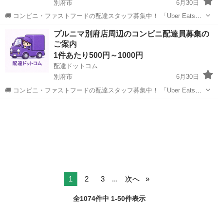
別府市
6月30日
🚚 コンビニ・ファストフードの配達スタッフ募集中！ 「Uber Eats」
や「出前館」のように、配達専用アプリを使ってお仕事するスタイル
大分
別府市
配送
ファミリーマート
プルニマ別府店周辺のコンビニ配達員募集の
です。 オファー内容を見てから、受けるかどうかを自由に選べます！
ご案内
✅ 業務内容...
1件あたり500円～1000円
配達ドットコム
別府市
6月30日
🚚 コンビニ・ファストフードの配達スタッフ募集中！ 「Uber Eats」
や「出前館」のように、配達専用アプリを使ってお仕事するスタイル
大分
別府市
配送
ファストフード
です。 オファー内容を見てから、受けるかどうかを自由に選べます！
✅ 業務内容...
1
2
3
...
次へ
全1074件中 1-50件表示