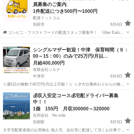
員募集のご案内.
1件配送につき500円〜1000円
配達ドットコム
別府市
8月4日
🚚 コンビニ・ファストフードの配達スタッフ募集中！ 「Uber Eats」
や「出前館」のように、配達専用アプリを使ってお仕事するスタイル
大分
別府市
配送
シャトレーゼ
です。 オファー内容を見てから、受けるかどうかを自由に選べます！
シングルマザー歓迎！中津 保育時間（９：
✅ 業務内容...
00～15：00）のみで25万円/月以…
月給400,000円
有限会社シルク
中津市
8月4日
☆週5日の稼動で40万円/月以上可能！☆ ☆夕方仕事終わりからの稼
働、休日の稼動で20万円/月以上可能！☆ ☆雇われない働き方、自由な
大分
中津市
配送
Amazon
💰収入安定コース💰宅配ドライバー募集
スタイルでの働き方を【Amazon Flex】で始めましょう！☆ 個人事業
中！！
主とし...
1個 155円 月収300000～320000
合同会社 No side
別府駅
8月3日
大手宅配業者様のお荷物を 個人宅、会社等に配達して頂くお仕事で