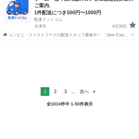
ご案内.
✅ 業務内容...
1件配送につき500円〜1000円
配達ドットコム
大津市
6月30日
🚚 コンビニ・ファストフードの配達スタッフ募集中！ 「Uber Eats」
や「出前館」のように、配達専用アプリを使ってお仕事するスタイル
滋賀
大津市
配送
ファストフード
です。 オファー内容を見てから、受けるかどうかを自由に選べます！
✅ 業務内容...
1
2
3
...
次へ
全1014件中 1-50件表示