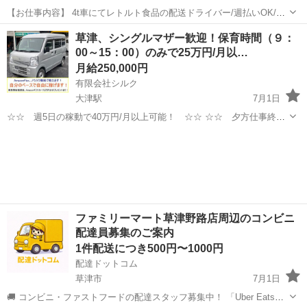
【お仕事内容】 4t車にてレトルト食品の配送ドライバー/週払いOK/社
会保険完備/交通費支給/栗東市 高収入月収31万円以上！困った時に助
滋賀
栗東市
配送
草津、シングルマザー歓迎！保育時間（９：
かる日払い出来る！ 勤務地： 滋賀県栗東市 4t車にてレトルト食品の
00～15：00）のみで25万円/月以…
配送ドライバー ...
月給250,000円
有限会社シルク
大津駅
7月1日
☆☆ 週5日の稼動で40万円/月以上可能！ ☆☆ ☆☆ 夕方仕事終わ
りからの稼働、休日の稼動で20万円/月以上可能！ ☆☆ ☆☆ 雇われ
滋賀
草津市
大津駅
配送
Amazon
ない働き方、自由なスタイルでの働き方を【Amazon Flex】で始めま
しょう！ ☆...
ファミリーマート草津野路店周辺のコンビニ
配達員募集のご案内
1件配送につき500円〜1000円
配達ドットコム
草津市
7月1日
🚚 コンビニ・ファストフードの配達スタッフ募集中！ 「Uber Eats」