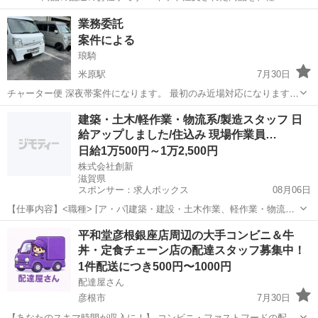
（軽自動車）でお客様宅へ配送していただきます。 置き配メインのた
滋賀
野洲市
配送
スタッフ
業務委託
め、対面対応は少なめです。 専用アプリを使用するので、土地勘がな
案件による
い方でも安心して配送でき...
琅騎
米原駅
7月30日
チャーター便 深夜帯案件になります。 最初のみ近場対応になります。
2回目以降行き先は選べます。 月一回あるかないか！ 報酬は1万5千
滋賀
米原市
米原駅
配送
チャーター便
建築・土木/軽作業・物流系/製造スタッフ 日
円〜7万 【応募条件】 ・チャーター案件のみ希望の方は、宅配経験...
給アップしました/住込み 現場作業員…
日給1万500円～1万2,500円
株式会社創新
滋賀県
スポンサー：求人ボックス
08月06日
【仕事内容】<職種> [ア・パ]建築・建設・土木作業、軽作業・物流そ
の他、製造スタッフ(組立・加工等) <雇用形態> アルバイト・パート <
アルバイト・パート
平和堂彦根銀座店周辺の大手コンビニ＆牛
給与> [ア・パ]日給10,500円～12,500円 交通費:一部支給 現場まで無料
丼・定食チェーン店の配達スタッフ募集中！
送迎あ...
1件配送につき500円〜1000円
配達屋さん
彦根市
7月30日
【あなたのスキマ時間が収入に！】 コンビニ・ファストフードの配達