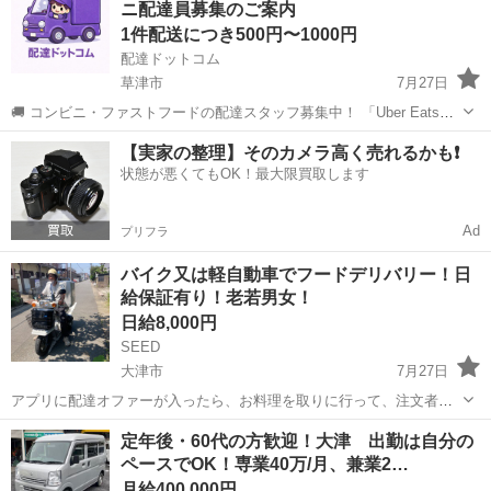
ニ配達員募集のご案内
ン...
1件配送につき500円〜1000円
配達ドットコム
草津市
7月27日
🚚 コンビニ・ファストフードの配達スタッフ募集中！ 「Uber Eats」
や「出前館」のように、配達専用アプリを使ってお仕事するスタイル
滋賀
草津市
配送
業務スーパー
【実家の整理】そのカメラ高く売れるかも❗️
です。 オファー内容を見てから、受けるかどうかを自由に選べます！
状態が悪くてもOK！最大限買取します
✅ 業務内容...
Ad
プリフラ
バイク又は軽自動車でフードデリバリー！日
給保証有り！老若男女！
日給8,000円
SEED
大津市
7月27日
アプリに配達オファーが入ったら、お料理を取りに行って、注文者に
配達をするお仕事です。 現金の取り扱いは有りません。 勤務時間は11
滋賀
大津市
配送
1件
定年後・60代の方歓迎！大津 出勤は自分の
時〜15時と17時~21時の計8時間 ・日給保証¥8000(10件まで)+インセン
ペースでOK！専業40万/月、兼業2…
ティブ...
月給400,000円