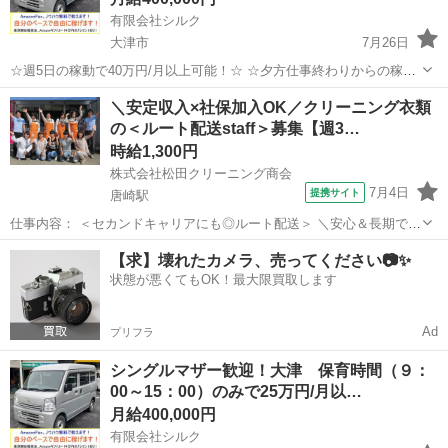
有限会社シルク
大津市
7月26日
☆週5日の稼動で40万円/月以上可能！☆ ☆夕方仕事終わりからの稼
働、休日の稼動で20万円/月以上可能！☆ ☆雇われない働き方、自由な
滋賀
大津市
配送
Amazon
＼安定収入×社保加入OK／クリーニング衣類
スタイルでの働き方を【Amazon Flex】で始めましょう！☆ 個人事業
の＜ルート配送staff＞募集【週3…
主とし...
時給1,300円
株式会社松田クリーニング商会
7月4日
提携サイト
唐崎駅
仕事内容： ＜セカンドキャリアにも◎ルート配送＞ ＼安心＆長期で活
躍できる会社です／ ◎運転好きさんにピッタリ ◎9～18時の時間固定
滋賀
大津市
唐崎駅
配送
【求】壊れたカメラ、売ってください📷✨
だから安心 ◎安定して働ける＆社保加入OK ◎幅広い年代の男女スタ
状態が悪くてもOK！最大限買取します
ッフ活躍中 「配送の...
Ad
プリフラ
シングルマザー歓迎！大津 保育時間（９：
00～15：00）のみで25万円/月以…
月給400,000円
有限会社シルク