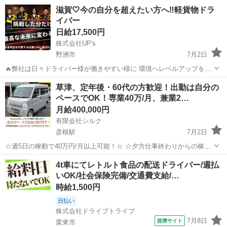
躍できる会社です／ ◎運転好きさんにピッタリ ◎9～18時の時間固定
滋賀
大津市
唐崎駅
配送
滋賀🤍今の自分を超えたい方へ‼️軽貨物ドラ
だから安心 ◎安定して働ける＆社保加入OK ◎幅広い年代の男女スタ
イバー
ッフ活躍中 「配送の...
日給17,500円
株式会社UP's
野洲市
7月2日
🔥弊社は日々ドライバー様が働きやすい様に 環境へレベルアップをし
ております🔥 🛑年4回の昇給制度 ・年間で最高4回毎月のお給料ベース
滋賀
野洲市
配送
荷物
草津、定年後・60代の方歓迎！出勤は自分の
が上がる 🛑昇格制度 ・能力や役割のレベルが引き上げられる！ 🛑独
ペースでOK！専業40万/月、兼業2…
自のインティブ制度 ...
月給400,000円
有限会社シルク
彦根駅
7月2日
☆週5日の稼動で40万円/月以上可能！☆ ☆夕方仕事終わりからの稼
働、休日の稼動で20万円/月以上可能！☆ ☆雇われない働き方、自由な
滋賀
草津市
彦根駅
配送
Amazon
4t車にてレトルト食品の配送ドライバー/週払
スタイルでの働き方を【Amazon Flex】で始めましょう！☆ 個人事業
いOK/社会保険完備/交通費支給/…
主とし...
時給1,500円
日払い
株式会社ドライブトライブ
7月8日
提携サイト
栗東市