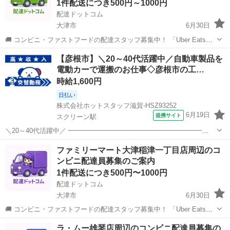
1件配送につき500円～1000円
配達ドットコム
大津市
6月30日
🚚 コンビニ・ファストフードの配達スタッフ募集中！ 「Uber Eats」
や「出前館」のように、配達専用アプリを使ってお仕事するスタイル
滋賀
大津市
配送
ファミリーマート
【彦根市】＼20～40代活躍中／自動車製品を
です。 オファー内容を見てから、受けるかどうかを自由に選べます！
電動カーで運搬のお仕事◇彦根市の工…
✅ 業務内容...
時給1,600円
日払い
株式会社ホットスタッフ滋賀-HSZ93252
6月19日
提携サイト
スクリーン駅
＼20～40代活躍中／ ━━━━━━━━━━━━━━━━━━━━
【仕事内容】 自動車製品を電動カーで運搬作業 〈具体的には・・・〉
滋賀
彦根市
スクリーン駅
配送
ファミリーマート大津稲津一丁目店周辺のコ
動力車(電動カー)で部材を積んだ台車を運搬したり、空になった台車を
ンビニ配達員募集のご案内
回収する作業をお...
1件配送につき500円〜1000円
配達ドットコム
大津市
6月30日
🚚 コンビニ・ファストフードの配達スタッフ募集中！ 「Uber Eats」
や「出前館」のように、配達専用アプリを使ってお仕事するスタイル
滋賀
大津市
配送
ファミリーマート
ラ・ムー雄琴店周辺のコンビニ配達員募集の
です。 オファー内容を見てから、受けるかどうかを自由に選べます！