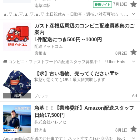
7月18日
提携サイト
南草津駅
▲.▽.▲.▽.▲.▽.▲.▽ 土日祝休み・日勤帯・週払い対応可能☆ ＼好
条件が揃ったお仕事ですよ♪/ ツーマンで業務を進めていきますので、
滋賀
南草津駅
配送
ガスト彦根店周辺のコンビニ配達員募集のご
サポート体制も整っています! ▲.▽.▲.▽.▲.▽.▲.▽
案内
—————————...
1件配送につき500円～1000円
配達ドットコム
彦根市
8月2日
🚚 コンビニ・ファストフードの配達スタッフ募集中！ 「Uber Eats」
や「出前館」のように、配達専用アプリを使ってお仕事するスタイル
滋賀
彦根市
配送
ガスト
【求】古い着物、売ってください👘✨
です。 オファー内容を見てから、受けるかどうかを自由に選べます！
状態が悪くてもOK！最大限買取します
✅ 業務内容...
Ad
プリフラ
急募！！【業務委託】Amazon配送スタッフ
日給17,500円
株式会社ハレノヒ
野洲市
8月1日
Amazon商品の配送のお仕事です！ ネット注文された商品を、軽バン