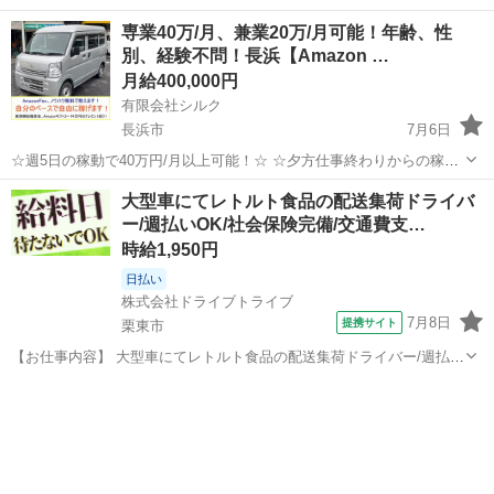
バイト、始めませんか？ アプリで空いた時間にサクッと配達！ 配達す
滋賀
大津市
配送
スタッフ
専業40万/月、兼業20万/月可能！年齢、性
るかどうかは、オファーを見てその場で自由に決められます♪
別、経験不問！長浜【Amazon …
―――――――――― ...
月給400,000円
有限会社シルク
長浜市
7月6日
☆週5日の稼動で40万円/月以上可能！☆ ☆夕方仕事終わりからの稼
働、休日の稼動で20万円/月以上可能！☆ ☆雇われない働き方、自由な
滋賀
長浜市
配送
Amazon
大型車にてレトルト食品の配送集荷ドライバ
スタイルでの働き方を【Amazon Flex】で始めましょう！☆ 個人事業
ー/週払いOK/社会保険完備/交通費支…
主とし...
時給1,950円
日払い
株式会社ドライブトライブ
7月8日
提携サイト
栗東市
【お仕事内容】 大型車にてレトルト食品の配送集荷ドライバー/週払い
OK/社会保険完備/交通費支給/栗東市 高収入月収34万円以上！日勤帯
滋賀
栗東市
配送
で働きやすい！日払い出来る！ 勤務地： 滋賀県栗東市 ＼フルタイム
のお仕事です。本職と...