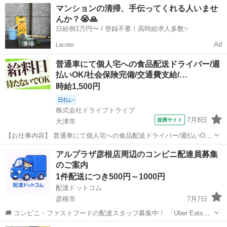
滋賀
大津市
配送
Amazon
マンションの清掃、手伝ってくれる人いませ
スタイルでの働き方を【Amazon Flex】で始めましょう！☆ 個人事業
んか？😭🙏
主とし...
日給例1万円〜 / 登録不要！高時給求人多数✨
Ad
Lacotto
普通車にて個人宅への食品配送ドライバー/週
払いOK/社会保険完備/交通費支給/…
時給1,500円
日払い
株式会社ドライブトライブ
7月8日
提携サイト
大津市
【お仕事内容】 普通車にて個人宅への食品配送ドライバー/週払いOK/
社会保険完備/交通費支給/大津市 土日祝休みあり！働きやすい日勤
滋賀
大津市
配送
アルプラザ彦根店周辺のコンビニ配達員募集
帯！ 勤務地： 滋賀県大津市 ＼フルタイムのお仕事です。本職として
のご案内
専念してくれる方を募集し...
1件配送につき500円～1000円
配達ドットコム
彦根市
7月7日
🚚 コンビニ・ファストフードの配達スタッフ募集中！ 「Uber Eats」
や「出前館」のように、配達専用アプリを使ってお仕事するスタイル
滋賀
彦根市
配送
ファストフード