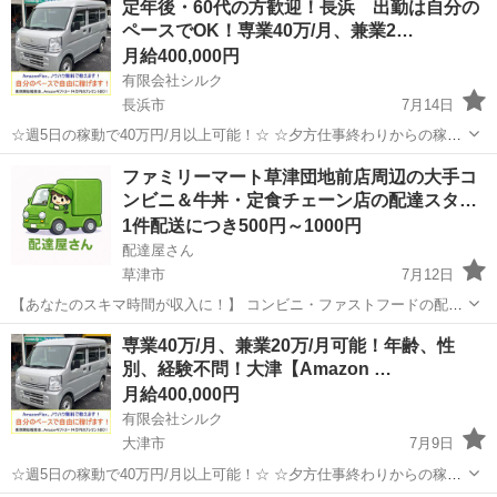
定年後・60代の方歓迎！長浜 出勤は自分の
ペースでOK！専業40万/月、兼業2…
月給400,000円
有限会社シルク
長浜市
7月14日
☆週5日の稼動で40万円/月以上可能！☆ ☆夕方仕事終わりからの稼
働、休日の稼動で20万円/月以上可能！☆ ☆雇われない働き方、自由な
滋賀
長浜市
配送
Amazon
ファミリーマート草津団地前店周辺の大手コ
スタイルでの働き方を【Amazon Flex】で始めましょう！☆ 個人事業
ンビニ＆牛丼・定食チェーン店の配達スタ…
主とし...
1件配送につき500円～1000円
配達屋さん
草津市
7月12日
【あなたのスキマ時間が収入に！】 コンビニ・ファストフードの配達
バイト、始めませんか？ アプリで空いた時間にサクッと配達！ 配達す
滋賀
草津市
配送
スタッフ
専業40万/月、兼業20万/月可能！年齢、性
るかどうかは、オファーを見てその場で自由に決められます♪
別、経験不問！大津【Amazon …
―――――――――― ...
月給400,000円
有限会社シルク
大津市
7月9日
☆週5日の稼動で40万円/月以上可能！☆ ☆夕方仕事終わりからの稼
働、休日の稼動で20万円/月以上可能！☆ ☆雇われない働き方、自由な