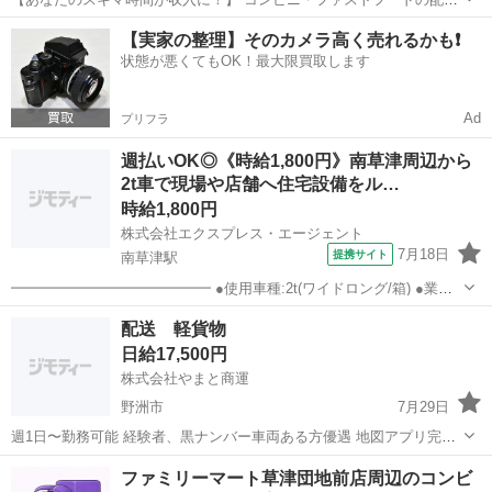
バイト、始めませんか？ アプリで空いた時間にサクッと配達！ 配達す
滋賀
彦根市
配送
スタッフ
【実家の整理】そのカメラ高く売れるかも❗️
るかどうかは、オファーを見てその場で自由に決められます♪
状態が悪くてもOK！最大限買取します
―――――――――― ...
Ad
プリフラ
週払いOK◎《時給1,800円》南草津周辺から
2t車で現場や店舗へ住宅設備をル…
時給1,800円
株式会社エクスプレス・エージェント
7月18日
提携サイト
南草津駅
━━━━━━━━━━━━━━ ●使用車種:2t(ワイドロング/箱) ●業務
内容:現場や店舗への住宅設備の配送業務 ●エリア:京都府・滋賀県 ●件
滋賀
南草津駅
配送
配送 軽貨物
数:1日5〜10件程 ━━━━━━━━━━━━━━
日給17,500円
▼.△.▼.△.▼.△.▼...
株式会社やまと商運
野洲市
7月29日
週1日〜勤務可能 経験者、黒ナンバー車両ある方優遇 地図アプリ完備
土地勘なくてもできます ⛅ドライバー・配送未経験OK！ ⛅日給1万
滋賀
野洲市
配送
置き配
ファミリーマート草津団地前店周辺のコンビ
7500円 ⛅ブランクによるお仕事復帰も応援！ 〈⭐仕事内容⭐〉 物流セ