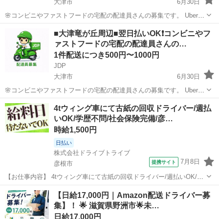
大津市
6月30日
🌸コンビニやファストフードの宅配の配達員さんの募集です。 Uber
eatsや出前館のように配達専用アプリを使用していただき、オファー
滋賀
大津市
配送
ファストフード
■大津竜が丘周辺■翌日払いOK❗️コンビニやフ
内容を確認していただいてから受ける受けないは自由となります。 配
ァストフードの宅配の配達員さんの…
達時の使用...
1件配送につき500円〜1000円
JDP
大津市
6月30日
🌸コンビニやファストフードの宅配の配達員さんの募集です。 Uber
eatsや出前館のように配達専用アプリを使用していただき、オファー
滋賀
大津市
配送
ファストフード
4tウィング車にて古紙の回収ドライバー/週払
内容を確認していただいてから受ける受けないは自由となります。 配
いOK/学歴不問/社会保険完備/彦…
達時の使用...
時給1,500円
日払い
株式会社ドライブトライブ
7月8日
提携サイト
彦根市
【お仕事内容】 4tウィング車にて古紙の回収ドライバー/週払いOK/学
歴不問/社会保険完備/彦根市 月収30万円以上 研修あり！社宅完備あ
滋賀
彦根市
配送
【日給17,000円｜Amazon配送ドライバー募
り！ 勤務地： 滋賀県彦根市 4tウィング車にて古紙の回収ドライバー
集】！ 🌟 滋賀県野洲市🌟未…
※フォークリフト...
日給17,000円