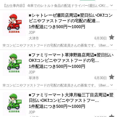
【お仕事内容】 4t車でのレトルト食品の配送ドライバー/週払いOK/社
会保険完備/交通費支給/栗東市 土日祝休みあり！履歴書不要！！ 勤務
滋賀
栗東市
配送
■シャトレーゼ瀬田店周辺■翌日払いOK❗️コン
地： 滋賀県栗東市 ＼フルタイムのお仕事です。本職として専念してく
ビニやファストフードの宅配の配達…
れる方を募集します...
1件配送につき500円〜1000円
JDP
大津市
6月30日
🌸コンビニやファストフードの宅配の配達員さんの募集です。 Uber
eatsや出前館のように配達専用アプリを使用していただき、オファー
滋賀
大津市
配送
ファストフード
■ファミリーマート草津野路店周辺■翌日払い
内容を確認していただいてから受ける受けないは自由となります。 配
OK❗️コンビニやファストフードの宅…
達時の使用...
1件配送につき500円〜1000円
JDP
草津市
6月30日
🌸コンビニやファストフードの宅配の配達員さんの募集です。 Uber
eatsや出前館のように配達専用アプリを使用していただき、オファー
滋賀
草津市
配送
ファストフード
■ファミリーマート大津月輪三丁目店周辺■翌
内容を確認していただいてから受ける受けないは自由となります。 配
日払いOK❗️コンビニやファストフー…
達時の使用...
1件配送につき500円〜1000円
JDP