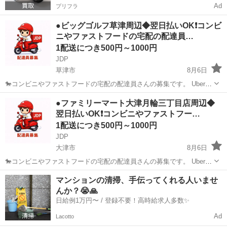
Ad
プリフラ
●ビッグゴルフ草津周辺◆翌日払いOK❗️コンビ
ニやファストフードの宅配の配達員…
1配送につき500円～1000円
JDP
草津市
8月6日
🐎コンビニやファストフードの宅配の配達員さんの募集です。 Uber
eatsや出前館のように配達専用アプリを使用していただき、オファー
滋賀
草津市
配送
ファストフード
●ファミリーマート大津月輪三丁目店周辺◆
内容を確認していただいてから受ける受けないは自由となります。 配
翌日払いOK❗️コンビニやファストフー…
達時の使用...
1配送につき500円～1000円
JDP
大津市
8月6日
🐎コンビニやファストフードの宅配の配達員さんの募集です。 Uber
eatsや出前館のように配達専用アプリを使用していただき、オファー
滋賀
大津市
配送
ファストフード
マンションの清掃、手伝ってくれる人いませ
内容を確認していただいてから受ける受けないは自由となります。 配
んか？😭🙏
達時の使用...
日給例1万円〜 / 登録不要！高時給求人多数✨
Ad
Lacotto