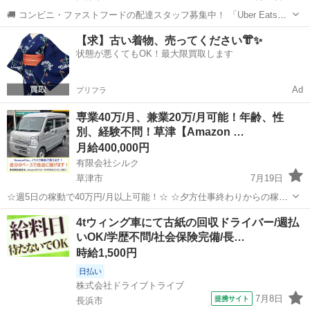
🚚 コンビニ・ファストフードの配達スタッフ募集中！ 「Uber Eats」
や「出前館」のように、配達専用アプリを使ってお仕事するスタイル
滋賀
大津市
配送
ファストフード
【求】古い着物、売ってください👘✨
です。 オファー内容を見てから、受けるかどうかを自由に選べます！
状態が悪くてもOK！最大限買取します
✅ 業務内容...
Ad
プリフラ
専業40万/月、兼業20万/月可能！年齢、性
別、経験不問！草津【Amazon …
月給400,000円
有限会社シルク
草津市
7月19日
☆週5日の稼動で40万円/月以上可能！☆ ☆夕方仕事終わりからの稼
働、休日の稼動で20万円/月以上可能！☆ ☆雇われない働き方、自由な
滋賀
草津市
配送
Amazon
4tウィング車にて古紙の回収ドライバー/週払
スタイルでの働き方を【Amazon Flex】で始めましょう！☆ 個人事業
いOK/学歴不問/社会保険完備/長…
主とし...
時給1,500円
日払い
株式会社ドライブトライブ
7月8日
提携サイト
長浜市