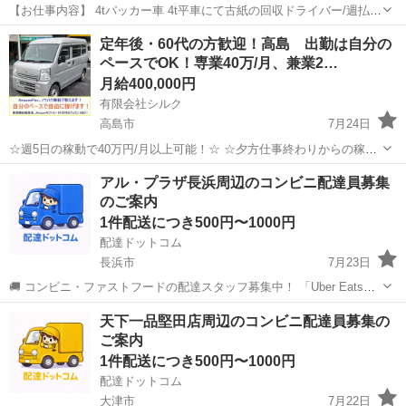
【お仕事内容】 4tパッカー車 4t平車にて古紙の回収ドライバー/週払い
OK/社会保険完備/交通費支給/湖南市 高日給のお仕事！働きやすい日勤
滋賀
湖南市
配送
定年後・60代の方歓迎！高島 出勤は自分の
帯！残業なし！ 勤務地： 滋賀県湖南市 ＼フルタイムのお仕事です。
ペースでOK！専業40万/月、兼業2…
本職として専念...
月給400,000円
有限会社シルク
高島市
7月24日
☆週5日の稼動で40万円/月以上可能！☆ ☆夕方仕事終わりからの稼
働、休日の稼動で20万円/月以上可能！☆ ☆雇われない働き方、自由な
滋賀
高島市
配送
Amazon
アル・プラザ長浜周辺のコンビニ配達員募集
スタイルでの働き方を【Amazon Flex】で始めましょう！☆ 個人事業
のご案内
主とし...
1件配送につき500円〜1000円
配達ドットコム
長浜市
7月23日
🚚 コンビニ・ファストフードの配達スタッフ募集中！ 「Uber Eats」
や「出前館」のように、配達専用アプリを使ってお仕事するスタイル
滋賀
長浜市
配送
プラザ
天下一品堅田店周辺のコンビニ配達員募集の
です。 オファー内容を見てから、受けるかどうかを自由に選べます！
ご案内
✅ 業務内容...
1件配送につき500円〜1000円
配達ドットコム
大津市
7月22日