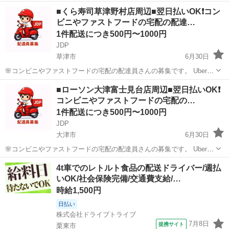
や「出前館」のように、配達専用アプリを使ってお仕事するスタイル
滋賀
草津市
配送
ファミリーマート
■くら寿司草津野村店周辺■翌日払いOK❗️コン
です。 オファー内容を見てから、受けるかどうかを自由に選べます！
ビニやファストフードの宅配の配達…
✅ 業務内容...
1件配送につき500円〜1000円
JDP
草津市
6月30日
🌸コンビニやファストフードの宅配の配達員さんの募集です。 Uber
eatsや出前館のように配達専用アプリを使用していただき、オファー
滋賀
草津市
配送
ファストフード
■ローソン大津富士見台店周辺■翌日払いOK❗️
内容を確認していただいてから受ける受けないは自由となります。 配
コンビニやファストフードの宅配の…
達時の使用...
1件配送につき500円〜1000円
JDP
大津市
6月30日
🌸コンビニやファストフードの宅配の配達員さんの募集です。 Uber
eatsや出前館のように配達専用アプリを使用していただき、オファー
滋賀
大津市
配送
ファストフード
4t車でのレトルト食品の配送ドライバー/週払
内容を確認していただいてから受ける受けないは自由となります。 配
いOK/社会保険完備/交通費支給/…
達時の使用...
時給1,500円
日払い
株式会社ドライブトライブ
7月8日
提携サイト
栗東市