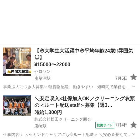
【🌸大学生大活躍中🌸平均年齢24歳‼️雰囲気
◎】
¥15000〜22000
ゼロワン
南草津駅
7月5日
事業拡大につき大募集✨ 軽貨物配送 働きやすい 短時間で業務を終
わらせる など staff第一で前進中！！👏 今がチャンスです㊙️ この春🌸
滋賀
草津市
南草津駅
配送
時給
＼安定収入×社保加入OK／クリーニング衣類
大学生、フリーター大募集✨ ◽️休みの日や学校終わりなど⭕️ ◽️高時給
の＜ルート配送staff＞募集【週3…
...
時給1,300円
株式会社松田クリーニング商会
7月4日
提携サイト
唐崎駅
仕事内容： ＜セカンドキャリアにも◎ルート配送＞ ＼安心＆長期で活