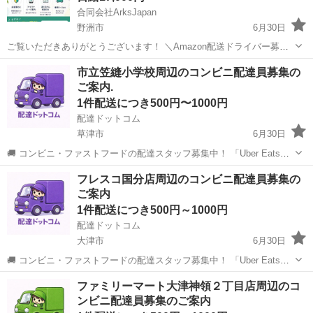
合同会社ArksJapan
野洲市
6月30日
ご覧いただきありがとうございます！ ＼Amazon配送ドライバー募集
／ 未経験歓迎🙆‍♀️週払いOK！車両リースあり！ 荷物を個人宅へお届け
滋賀
野洲市
配送
Amazon
市立笠縫小学校周辺のコンビニ配達員募集の
するお仕事です。 配送ルートは専用アプリが案内するため...
ご案内.
1件配送につき500円〜1000円
配達ドットコム
草津市
6月30日
🚚 コンビニ・ファストフードの配達スタッフ募集中！ 「Uber Eats」
や「出前館」のように、配達専用アプリを使ってお仕事するスタイル
滋賀
草津市
配送
ファストフード
フレスコ国分店周辺のコンビニ配達員募集の
です。 オファー内容を見てから、受けるかどうかを自由に選べます！
ご案内
✅ 業務内容...
1件配送につき500円～1000円
配達ドットコム
大津市
6月30日
🚚 コンビニ・ファストフードの配達スタッフ募集中！ 「Uber Eats」
や「出前館」のように、配達専用アプリを使ってお仕事するスタイル
滋賀
大津市
配送
ファストフード
ファミリーマート大津神領２丁目店周辺のコ
です。 オファー内容を見てから、受けるかどうかを自由に選べます！
ンビニ配達員募集のご案内
✅ 業務内容...