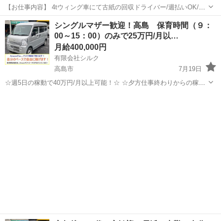
【お仕事内容】 4tウィング車にて古紙の回収ドライバー/週払いOK/学
歴不問/社会保険完備/長浜市 月収30万円以上！週休2日あり！ 勤務
滋賀
長浜市
配送
シングルマザー歓迎！高島 保育時間（９：
地： 滋賀県長浜市 4tウィング車にて古紙の回収ドライバー 回収商
00～15：00）のみで25万円/月以…
品・・・古紙 回収...
月給400,000円
有限会社シルク
高島市
7月19日
☆週5日の稼動で40万円/月以上可能！☆ ☆夕方仕事終わりからの稼
働、休日の稼動で20万円/月以上可能！☆ ☆雇われない働き方、自由な
滋賀
高島市
配送
Amazon
スタイルでの働き方を【Amazon Flex】で始めましょう！☆ 個人事業
主とし...