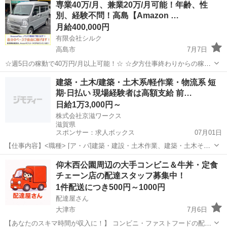
専業40万/月、兼業20万/月可能！年齢、性
です。 オファー内容を見てから、受けるかどうかを自由に選べます！
別、経験不問！高島【Amazon …
✅ 業務内容...
月給400,000円
有限会社シルク
高島市
7月7日
☆週5日の稼動で40万円/月以上可能！☆ ☆夕方仕事終わりからの稼
働、休日の稼動で20万円/月以上可能！☆ ☆雇われない働き方、自由な
滋賀
高島市
配送
Amazon
建築・土木/建築・土木系/軽作業・物流系 短
スタイルでの働き方を【Amazon Flex】で始めましょう！☆ 個人事業
期·日払い 現場経験者は高額支給 前…
主とし...
日給1万3,000円～
株式会社京滋ワークス
滋賀県
スポンサー：求人ボックス
07月01日
【仕事内容】<職種> [ア・パ]建築・建設・土木作業、建築・土木その
他、軽作業・物流その他 <雇用形態> アルバイト・パート <給与>
アルバイト・パート
仰木西公園周辺の大手コンビニ＆牛丼・定食
[ア・パ]日給13,000円～ 交通費:一部支給 規定内支給 / 経験者歓迎! 高
チェーン店の配達スタッフ募集中！
額支給でご案...
1件配送につき500円～1000円
配達屋さん
大津市
7月6日
【あなたのスキマ時間が収入に！】 コンビニ・ファストフードの配達