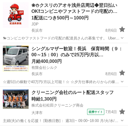
❀⛄クスリのアオキ浅井店周辺◆翌日払い
OK❗️コンビニやファストフードの宅配の…
1配送につき500円～1000円
JDP
長浜市
8月6日
🐎コンビニやファストフードの宅配の配達員さんの募集です。 Uber
eatsや出前館のように配達専用アプリを使用していただき、オファー
滋賀
長浜市
配送
ファストフード
シングルマザー歓迎！長浜 保育時間（９：
内容を確認していただいてから受ける受けないは自由となります。 配
00～15：00）のみで25万円/月以…
達時の使用...
月給400,000円
有限会社シルク
長浜市
8月6日
☆週5日の稼動で40万円/月以上可能！☆ ☆夕方仕事終わりからの稼
働、休日の稼動で20万円/月以上可能！☆ ☆雇われない働き方、自由な
滋賀
長浜市
配送
Amazon
クリーニング会社のルート配送スタッフ
スタイルでの働き方を【Amazon Flex】で始めましょう！☆ 個人事業
時給1,300円
主とし...
株式会社松田クリーニング商会
7月4日
提携サイト
大津市
主婦(夫)の働くを応援！ [勤務日数]： 週3日~ 09:00~18:00 月/火/水/木/
金/土/日 などから選べます [勤務地・最寄駅]： 滋賀県大津市蓮池町10-