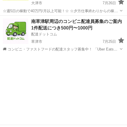
大津市
7月26日
☆週5日の稼動で40万円/月以上可能！☆ ☆夕方仕事終わりからの稼
働、休日の稼動で20万円/月以上可能！☆ ☆雇われない働き方、自由な
滋賀
大津市
配送
Amazon
南草津駅周辺のコンビニ配達員募集のご案内
スタイルでの働き方を【Amazon Flex】で始めましょう！☆ 個人事業
1件配送につき500円〜1000円
主とし...
配達ドットコム
草津市
7月25日
🚚 コンビニ・ファストフードの配達スタッフ募集中！ 「Uber Eats」
や「出前館」のように、配達専用アプリを使ってお仕事するスタイル
滋賀
草津市
配送
ファミリーマート
です。 オファー内容を見てから、受けるかどうかを自由に選べます！
✅ 業務内容...