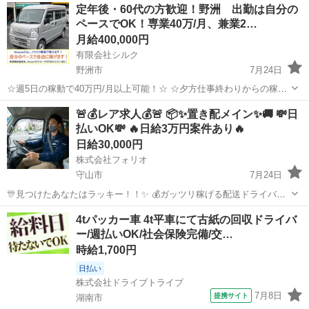
定年後・60代の方歓迎！野洲 出勤は自分の
ペースでOK！専業40万/月、兼業2…
月給400,000円
有限会社シルク
野洲市
7月24日
☆週5日の稼動で40万円/月以上可能！☆ ☆夕方仕事終わりからの稼
働、休日の稼動で20万円/月以上可能！☆ ☆雇われない働き方、自由な
滋賀
野洲市
配送
Amazon
🚨💰レア求人💰🚨 📦✨置き配メイン✨🚚 💸日
スタイルでの働き方を【Amazon Flex】で始めましょう！☆ 個人事業
払いOK💸 🔥日給3万円案件あり🔥
主とし...
日給30,000円
株式会社フォリオ
守山市
7月24日
🎊見つけたあなたはラッキー！！✨ 💰ガッツリ稼げる配送ドライバー
募集🚚 ✨日給3万円の案件あり！ ✨繁忙期は月収80万円の実績あり！
滋賀
守山市
配送
置き配
4tパッカー車 4t平車にて古紙の回収ドライバ
✨日払い・週払い相談OK！ 🚚「一人で気楽に働きたい」 💰「頑張
ー/週払いOK/社会保険完備/交…
っ...
時給1,700円
日払い
株式会社ドライブトライブ
7月8日
提携サイト
湖南市