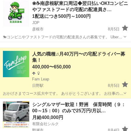
滋賀
大津市
配送
❀☕南彦根駅東口周辺◆翌日払いOK❗️コンビニ
22 株式会社松田クリーニング商会 唐崎駅徒歩5分 ...
やファストフードの宅配の配達員さ…
1配送につき500円～1000円
JDP
彦根市
8月5日
🐎コンビニやファストフードの宅配の配達員さんの募集です。 Uber
eatsや出前館のように配達専用アプリを使用していただき、オファー
滋賀
彦根市
配送
ファストフード
内容を確認していただいてから受ける受けないは自由となります。 配
人気の職種♫月40万円〜の宅配ドライバー募
達時の使用...
集！
400,000〜650,000
Fam Leap
日野駅
8月5日
おかげさまでコース拡大中です。 ありがとうございます。 お仕事の内
容は、大手運送業からのお仕事で、個人宅へ荷物をお届けする簡単な
滋賀
蒲生郡
日野駅
配送
YouTube
シングルマザー歓迎！野洲 保育時間（９：
業務です。 世間のイメージよりも断然働きやすく、稼ぐことができる
00～15：00）のみで25万円/月以…
ことを実感していた...
月給400,000円
有限会社シルク
野洲市
8月4日