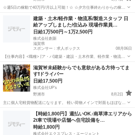
☆週5日の稼動で40万円/月以上可能！☆ ☆夕方仕事終わりからの稼
働、休日の稼動で20万円/月以上可能！☆ ☆雇われない働き方、自由な
滋賀
野洲市
配送
Amazon
建築・土木/軽作業・物流系/製造スタッフ 日
スタイルでの働き方を【Amazon Flex】で始めましょう！☆ 個人事業
給アップしました/住込み 現場作業員…
主とし...
日給1万500円～1万2,500円
株式会社創新
滋賀県
スポンサー：求人ボックス
08月06日
【仕事内容】<職種> [ア・パ]建築・建設・土木作業、軽作業・物流そ
の他、製造スタッフ(組立・加工等) <雇用形態> アルバイト・パート <
アルバイト・パート
滋賀🚨未経験からでも意欲がある方待ってま
給与> [ア・パ]日給10,500円～12,500円 交通費:一部支給 現場まで無料
す❗️ドライバー
送迎あ...
日給17,500円
株式会社UP's
野洲市
8月2日
主に個人宅軽貨物配送になります。 軽い荷物メインで対面もほぼない
です💪🏼 📍実はけっこう楽！ （近距離配達） 📍しかも気楽！
滋賀
野洲市
配送
貨物
【時給1,800円】週払いOK♪南草津エリアから
（車内はプライベートスペース） (人間関係苦手な方でも安心) 📍服装
2t車で現場や店舗へ住宅設備を…
髪型ネイル自由 (...
時給1,800円
株式会社エクスプレス・エージェント