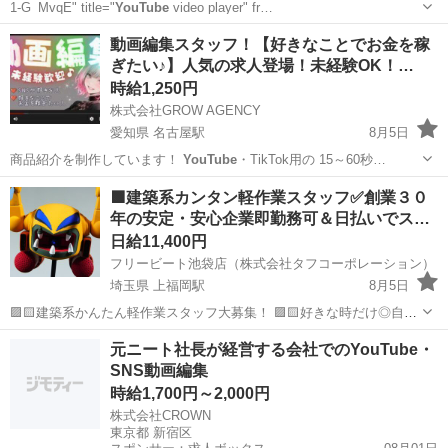
1-G_MvqE" title="
YouTube
video player" fr…
東京
台東区
保育士
動画編集スタッフ！【好きなことでお金を稼
ぎたい♪】人気の求人登場！未経験OK！…
時給1,250円
株式会社GROW AGENCY
愛知県 名古屋駅
8月5日
商品紹介を制作しています！
YouTube
・TikTok用の 15～60秒…
愛知
名古屋市
名古屋駅
その他
動画編集
🟩建築系カンタン軽作業スタッフ✅創業３０
年の安定・安心企業即勤務可＆日払いでス…
日給11,400円
フリービート池袋店（株式会社タフコーポレーション）
埼玉県 上福岡駅
8月5日
🟪🟨建築系かんたん軽作業スタッフ大募集！ 🟪🟨好きな時だけ◎自由
に働けます!! 🟩シフト自由!!選べる日勤・夜勤 🟩お友達同士などチー
埼玉
ふじみ野市
上福岡駅
建築
スタッフ
元ニート社長が経営する会社でのYouTube・
ムでの応募も待ってます♪ 🟩ノルマ無し、勤務地多数、日払いＯＫ★
SNS動画編集
🟩...
時給1,700円～2,000円
株式会社CROWN
東京都 新宿区