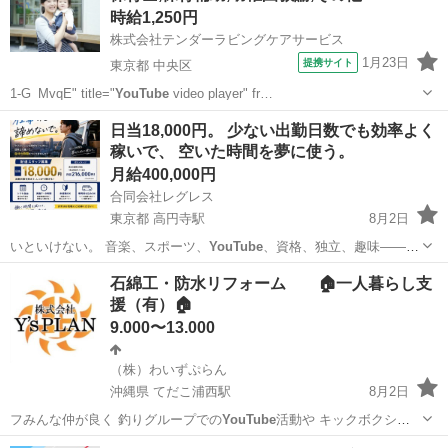
時給1,250円
週1～o...
株式会社テンダーラビングケアサービス
1月23日
提携サイト
東京都 中央区
1-G_MvqE" title="
YouTube
video player" fr…
東京
中央区
保育士
日当18,000円。 少ない出勤日数でも効率よく
稼いで、 空いた時間を夢に使う。
月給400,000円
合同会社レグレス
東京都 高円寺駅
8月2日
いといけない。 音楽、スポーツ、
YouTube
、資格、独立、趣味――
本気で挑戦…
東京
杉並区
高円寺駅
ドライバー
スタッフ
石綿工・防水リフォーム 🏠一人暮らし支
援（有）🏠
9.000〜13.000
（株）わいずぷらん
沖縄県 てだこ浦西駅
8月2日
フみんな仲が良く 釣りグループでの
YouTube
活動や キックボクシン
ググループ、…
沖縄
沖縄市
てだこ浦西駅
建築
クラブ