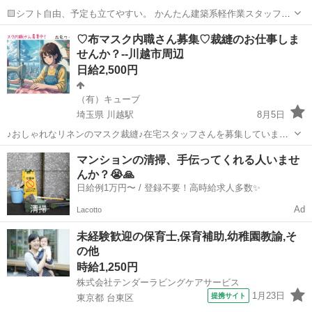
🟨シフト自由、予定も立てやすい。 かんたん建築系軽作業スタッフ大
募集！【選べる日勤・夜勤】 🟦超カンタン軽作業 ・日勤/日給11400円
東京
中野区
中野駅
建築
カンタン
♡布マスク内職さん募集♡裁縫のお仕事しま
（※日給10900円/10勤務迄) ・夜勤/日給13500円 🟦週1...
せんか？--川越市周辺
日給2,500円
（有）キューブ
埼玉県 川越駅
8月5日
♪おしゃれなリネンのマスク裁縫♪在宅スタッフさんを募集していま
す。 「子どもがまだ小さいから働きに出るのは難しい…」 「家事や育
埼玉
川越市
川越駅
その他
マスク
マンションの清掃、手伝ってくれる人いませ
児の合間に、ちょっとした収入を得たい…」 そんな子育て中のお母様
んか？😭🙏
にぴったりのお仕事です...
日給例1万円〜 / 登録不要！高時給求人多数✨
Ad
Lacotto
未経験歓迎の保育士,保育補助,幼稚園教諭,そ
の他
時給1,250円
株式会社テンダーラビングケアサービス
1月23日
提携サイト
東京都 台東区