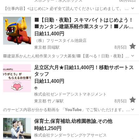
スポンサー：求人ボックス
08月01日
【仕事内容】<はじめに> 必ず全て読んでください はじめまして。 求
人をご覧いただき、ありがとうございます。 株式会社CROWN代表の
アルバイト・パート
🟩【日勤・夜勤】スキマバイトはじめよう！
西上です。 弊社のキャッチコピーは 「全員が主人公」です。 どんな
🟩カンタン建築系軽作業スタッフ！🟩ノル…
人間でも主人公になる資格がある...
日給11,400円
（株）フリースタイル池袋店
東京都 田端駅
8月5日
🟪建築系かんたん軽作業スタッフ大募集!🟪【選べる！日勤・夜勤】＜
履歴書不要＞ 🟨＜単発も短期も長期もOK！未経験から高日給GET!!＞
東京
北区
田端駅
建築
スタッフ
足立区六月★日給11,400円！移動サポートス
🟨ノルマ無し、勤務地多数、日払いＯＫ★ 🟨週1～okでライフスタイ
タッフ
ルに合わ...
日給11,400円
株式会社ゼンドーアシストマネジメント
東京都 竹ノ塚駅
8月5日
のサービス内容が分かる動画を 「
YouTube
」でご覧いただけます。
ご応募さ…
東京
足立区
竹ノ塚駅
その他
スタッフ
保育士,保育補助,幼稚園教諭,その他
時給1,250円
株式会社テンダーラビングケアサービス