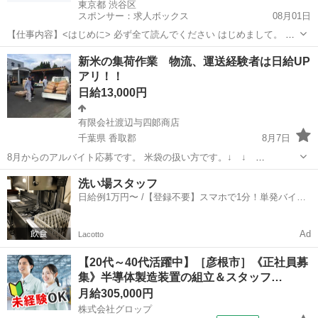
東京都 渋谷区
スポンサー：求人ボックス
08月01日
【仕事内容】<はじめに> 必ず全て読んでください はじめまして。 求
人をご覧いただき、ありがとうございます。 株式会社CROWN代表の
アルバイト・パート
新米の集荷作業 物流、運送経験者は日給UP
西上です。 弊社のキャッチコピーは 「全員が主人公」です。 どんな
アリ！！
人間でも主人公になる資格がある...
日給13,000円
有限会社渡辺与四郞商店
千葉県 香取郡
8月7日
8月からのアルバイト応募です。 米袋の扱い方です。↓ ↓
https://www.
youtube
.com/watch?v=chxMiD0sG_o 農家から新米（３
千葉
香取郡
物流
時給
洗い場スタッフ
０㎏紙袋）を集荷作業です。 手積みは...
日給例1万円〜 /【登録不要】スマホで1分！単発バイト
一括検索✨
Ad
Lacotto
【20代～40代活躍中】［彦根市］《正社員募
集》半導体製造装置の組立＆スタッフ…
月給305,000円
株式会社グロップ