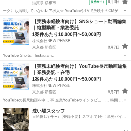
6月3日
提携サイト
滋賀県 彦根市
ークにも掲載していないレア求人☆
YouTube
やTVで放映中のCMが話
題の「グロ…
滋賀
彦根市
工場
【実務未経験者向け】SNSショート動画編集
｜縦型動画・業務委託
1案件あたり10,000円〜50,000円
株式会社NEW PHASE
東京都 新宿区
8月7日
YouTube
Shorts、Instagram…
東京
新宿区
その他
動画編集
【実務未経験者向け】YouTube長尺動画編集
｜業務委託・在宅
1案件あたり10,000円〜50,000円
株式会社NEW PHASE
東京都 新宿区
8月7日
YouTube
の長尺動画を中… 事 企業
YouTube
やインタビュー… 時間 5.
YouTube
動画で挑戦した…
東京
新宿区
その他
動画編集
洗い場スタッフ
日給例1万円〜 /【登録不要】スマホで1分！単発バイト
一括検索✨