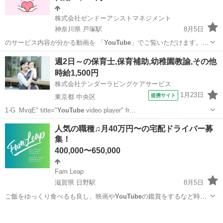
株式会社ゼンドーアシストマネジメント
神奈川県 戸塚駅
8月5日
のサービス内容が分かる動画を 「
YouTube
」でご覧いただけます。
ご応募さ…
神奈川
横浜市
戸塚駅
その他
スタッフ
週2日～の保育士,保育補助,幼稚園教諭,その他
時給1,500円
株式会社テンダーラビングケアサービス
1月23日
提携サイト
東京都 中央区
1-G_MvqE" title="
YouTube
video player" fr…
東京
中央区
保育士
人気の職種♫月40万円〜の宅配ドライバー募
集！
400,000〜650,000
Fam Leap
滋賀県 日野駅
8月5日
ご飯をゆっくり食べるも良し、映画や
YouTube
の鑑賞をするなど時間
を自由に使って…
滋賀
蒲生郡
日野駅
配送
YouTube