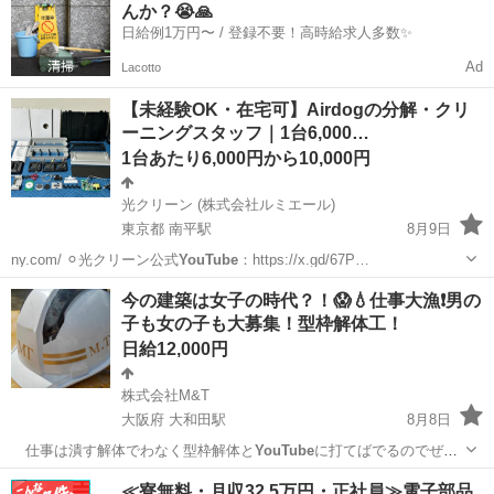
んか？😭🙏
し、若手中心の会社に生まれ変...
日給例1万円〜 / 登録不要！高時給求人多数✨
Ad
Lacotto
【未経験OK・在宅可】Airdogの分解・クリ
ーニングスタッフ｜1台6,000…
1台あたり6,000円から10,000円
光クリーン (株式会社ルミエール)
東京都 南平駅
8月9日
ny.com/ ⚪︎光クリーン公式
YouTube
：https://x.gd/67P…
東京
日野市
南平駅
清掃
スタッフ
今の建築は女子の時代？！😱💧仕事大漁❗男の
子も女の子も大募集！型枠解体工！
日給12,000円
株式会社M&T
大阪府 大和田駅
8月8日
仕事は潰す解体でわなく型枠解体と
YouTube
に打てばでるのでぜひ
調べて下さい！…
大阪
寝屋川市
大和田駅
その他
型枠
≪寮無料・月収32.5万円・正社員≫電子部品