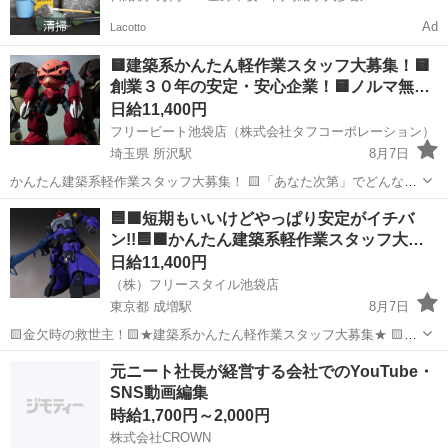
Ad
Lacotto
🟨建築系かんたん軽作業スタッフ大募集！🟨
創業３０年の安定・安心企業！🟨ノルマ無…
日給11,400円
フリービート池袋店（株式会社タフコーポレーション）
埼玉県 所沢駅
8月7日
かんたん建築系軽作業スタッフ大募集！ 🟨「あなた次第」でどんな働
き方でもOK！「選べる日勤・夜勤」 🟨【シフトは都合に合わせて自
埼玉
所沢市
所沢駅
建築
スタッフ
🟦🟫短期もいいけどやっぱり安定がイチバ
由自在】 🟨週1日も、週2日も、週3日も、週4日も、週5日も…働きた
ン!!🟦🟫かんたん建築系軽作業スタッフ大…
い分だけ、稼ぎた...
日給11,400円
（株）フリースタイル池袋店
東京都 成増駅
8月7日
🟨金欠時の救世主！🟨★建築系かんたん軽作業スタッフ大募集★ 🟨ノ
ルマ無し、勤務地多数、日払いＯＫ 🟨シフト自由♪選べる日勤・夜
東京
板橋区
成増駅
建築
スタッフ
元ニート社長が経営する会社でのYouTube・
勤】 🟦超カンタン軽作業 ・日勤/日給11400円（※日給10900円/10勤務
SNS動画編集
迄...
時給1,700円～2,000円
株式会社CROWN