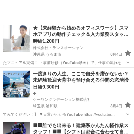
★【未経験から始めるオフィスワーク】スマ
ホアプリの動作チェック＆入力業務スタッ…
時給1,200円
株式会社トランスオーシャン
沖縄県 うるま市
8月4日
たマニュアル完備！ ・事前研修（
YouTube
動画）で、仕事の流れを映
像で確認で…
沖縄
うるま市
その他
スタッフ
一度きりの人生、ここで自分を磨かないか？
未経験歓迎★背中を預け合える仲間の窓清掃
日給9,300円
ケーワングラデーション株式会社
埼玉県 浦和駅
8月4日
てみてください！】 ▼日常がわかる
YouTube
https://youtu.be…
埼玉
さいたま市
浦和駅
清掃
留学生
🟨🟦誰でも出来る！建築系かんたん軽作業ス
タッフ！🟨🟦【シフトは都合に合わせて自…