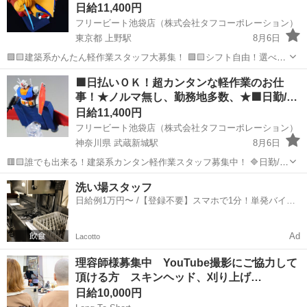
日給11,400円
フリービート池袋店（株式会社タフコーポレーション）
東京都 上野駅
8月6日
🟪🟨建築系かんたん軽作業スタッフ大募集！ 🟪🟨シフト自由！選べる
日勤・夜勤 🟪🟨お友達同士などチームでの応募も待ってます♪ 🟩カン
東京
台東区
上野駅
建築
スタッフ
🟩日払いＯＫ！超カンタンな軽作業のお仕
タン軽作業で稼げるお仕事多数!! ■清掃 片付け ■搬出入 ■職人さんの
事！★ノルマ無し、勤務地多数、★🟩日勤/…
お...
日給11,400円
フリービート池袋店（株式会社タフコーポレーション）
神奈川県 武蔵新城駅
8月6日
🟥🟨誰でも出来る！建築系カンタン軽作業スタッフ募集中！ 🔷日勤/日
給11400円（※日給10900円/10勤務迄) 🔷夜勤/日給13500円 🔷カンタン
神奈川
川崎市
武蔵新城駅
建築
カンタン
洗い場スタッフ
軽作業で稼げるお仕事多数!! ■清掃 片付け ■搬出入...
日給例1万円〜 /【登録不要】スマホで1分！単発バイト
一括検索✨
Ad
Lacotto
理容師様募集中 YouTube撮影にご協力して
頂ける方 スキンヘッド、刈り上げ…
日給10,000円