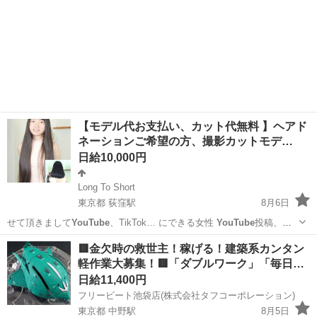
【モデル代お支払い、カット代無料 】ヘアド
ネーションご希望の方、撮影カットモデ…
日給10,000円
Long To Short
東京都 荻窪駅
8月6日
せて頂きまして
YouTube
、TikTok… にできる女性
YouTube
投稿、動
画販売… 撮影した動画を
YouTube
、ダウンロード…
東京
杉並区
荻窪駅
その他
ヘアドネーション
🟥金欠時の救世主！稼げる！建築系カンタン
軽作業大募集！🟥「ダブルワーク」「毎日…
日給11,400円
フリービート池袋店(株式会社タフコーポレーション)
東京都 中野駅
8月5日