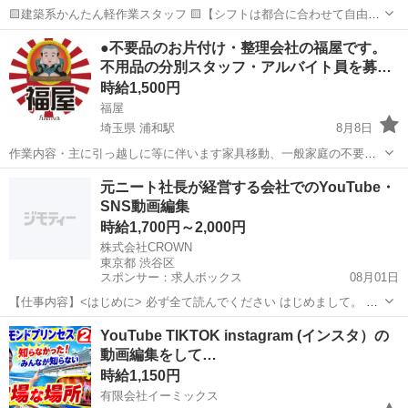
🟨建築系かんたん軽作業スタッフ 🟨【シフトは都合に合わせて自由自
在】 🟨★希望のシフトをご相談ください！ 🟨週1日も、週2日も、週3
東京
新宿区
高田馬場駅
建築
スタッフ
●不要品のお片付け・整理会社の福屋です。
日も、週4日も、週5日も…働きたい分だけ、稼ぎたい分だけでOK！
不用品の分別スタッフ・アルバイト員を募…
🟨建築現場...
時給1,500円
福屋
埼玉県 浦和駅
8月8日
作業内容・主に引っ越しに等に伴います家具移動、一般家庭の不要品
の分別及び袋詰作業になります。男性・女性問いません。学生の方、
埼玉
さいたま市
浦和駅
仕分け
スタッフ
元ニート社長が経営する会社でのYouTube・
主婦の方でも構いません。 【福屋オフィシャル動画】
SNS動画編集
https://www.youtub...
時給1,700円～2,000円
株式会社CROWN
東京都 渋谷区
スポンサー：求人ボックス
08月01日
【仕事内容】<はじめに> 必ず全て読んでください はじめまして。 求
人をご覧いただき、ありがとうございます。 株式会社CROWN代表の
アルバイト・パート
YouTube TIKTOK instagram (インスタ）の
西上です。 弊社のキャッチコピーは 「全員が主人公」です。 どんな
動画編集をして…
人間でも主人公になる資格がある...
時給1,150円
有限会社イーミックス