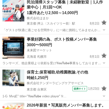
民泊清掃スタッフ募集｜未経験歓迎｜1人作
業中心｜月1回〜OK
1案件あたり2,500～14,000円
株式会社はまか
東京都 押上〈スカイツリー前〉駅
8月2日
「ゲストが快適に過ごせる空間作り」に一緒に挑戦してみませんか？
【くくるクリーニング】【民泊清掃】【押上】 墨田区押上周辺で民泊
東京
墨田区
押上〈スカイツリー前〉駅
清掃
事業好調の為、ポスト投稿メンバー募集
清掃スタッフ募集中！ 【報酬・待遇】 ○業務委託契約 ○報酬： マン...
スタッフ
3000〜5000円
未来図マーケット
北海道 札幌市
8月1日
ランサーズ、他企業様より依頼を受け
YouTube
事業をしております。
現在多忙な為…
北海道
札幌市
その他
ココナラ
保育士,保育補助,幼稚園教諭,その他
時給1,250円
株式会社テンダーラビングケアサービス
1月23日
提携サイト
東京都 台東区
1-G_MvqE" title="
YouTube
video player" fr…
東京
台東区
保育士
2026年新規＊写真販売メンバー募集します。