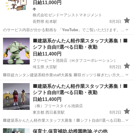
日給11,000円
株式会社ゼンドーアシストマネジメント
長野県 松本駅
8月3日
のサービス内容が分かる動画を 「
YouTube
」でご覧いただけます。
ご応募さ…
長野
松本市
松本駅
その他
スタッフ
🟩建築系かんたん軽作業スタッフ大募集！🟩
シフト自由!!選べる日勤・夜勤
日給11,400円
フリービート池袋店（㈱タフコーポレーション）
埼玉県 大宮駅
8月2日
🟪🟨超カンタン建築系軽作業staff大募集 🟪🟨ガッツリ稼ぎたい方大歓
迎！選べる日勤・夜勤 🟪🟨即勤務可＆日払いでスグ給与ＧＥＴ 🟩週1
埼玉
さいたま市
大宮駅
建築
スタッフ
🟩建築系かんたん軽作業スタッフ大募集！🟩
～okでライフスタイルに合わせられる ◇単発で１日だけで！ ◇気軽に
シフト自由!!選べる日勤・夜勤
週...
日給11,400円
（株）フリースタイル池袋店
東京都 西日暮里駅
8月2日
🟩建築系かんたん軽作業スタッフ大募集！🟩シフト自由!!選べる日勤・
夜勤🟪🟨超カンタン建築系軽作業staff大募集 🟪🟨ガッツリ稼ぎたい方
東京
荒川区
西日暮里駅
建築
スタッフ
保育士,保育補助,幼稚園教諭,その他
大歓迎！選べる日勤・夜勤 🟪🟨即勤務可＆日払いでスグ給与ＧＥＴ 🟩