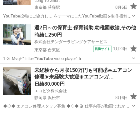
Long To Short
東京都 荻窪駅
8月6日
YouTube
投稿にご協力し… をテーマにした
YouTube
動画を制作投稿…
きました。
YouTube
https:…
東京
台東区
荻窪駅
美容師
週2日～の保育士,保育補助,幼稚園教諭,その他
時給1,250円
株式会社テンダーラビングケアサービス
1月23日
提携サイト
東京都 台東区
1-G_MvqE" title="
YouTube
video player" fr…
東京
台東区
保育士
未経験から月収150万円も可能💰☀️エアコン
修理☀️未経験大歓迎☀️エアコンガ…
日給80,000円
エコピタ株式会社
静岡県 浜松市
8月6日
◆◇◆ エアコン修理スタッフ募集 ◆◇◆ 🎬 仕事内容が動画でわかり
ます！まずこちらをどうぞ。 👉 https://www.
youtube
.com/watch?
静岡
浜松市
その他
スタッフ
v=IZsytAamac8 ─────────────────...