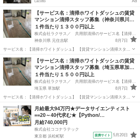
Ad
Lacotto
【サービス名：清掃ホワイトダッシュの賃貸
マンション清掃スタッフ募集（神奈川県川…
１件当たり１３００円以上
株式会社ラクサス／ 共用部清掃のサービス名【清掃ホワイトダッシュ】
神奈川県 元住吉駅
8月7日
サービス名：【清掃ホワイトダッシュ】 【賃貸マンション清掃スタッ
フ募集（神奈川県川崎市幸区）／賃貸１棟共用部清掃依頼オーナーの
神奈川
川崎市
元住吉駅
清掃
スタッフ
【サービス名：清掃ホワイトダッシュの賃貸
方募集】※掲載写真はイメージ写真です。 弊社が不動産会社と提携し
マンション清掃スタッフ募集（埼玉県草加…
て 小規模・中規模の賃貸...
１件当たり１５００円以上
株式会社ラクサス／ 共用部清掃のサービス名【清掃ホワイトダッシュ】
埼玉県 草加駅
8月7日
サービス名：【清掃ホワイトダッシュ】 【賃貸マンション清掃スタッ
フ募集（埼玉県草加市）／賃貸１棟共用部清掃依頼オーナーの方募
埼玉
草加市
草加駅
清掃
スタッフ
月給最大94万円★データサイエンティスト
集】 弊社が不動産会社と提携して 小規模・中規模の賃貸１棟所有のオ
==20～40代求む★【Python/…
ーナーの エントランス...
月給740,000円
株式会社ココナラテック
5月20日
提携サイト
東京都 浜松町駅