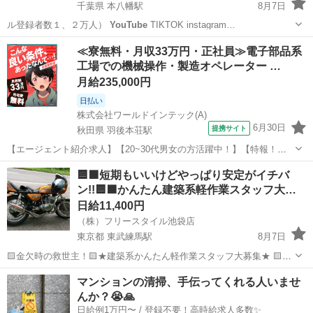
千葉県 本八幡駅
8月7日
ル登録者数１、２万人）
YouTube
TIKTOK instagram…
千葉
市川市
本八幡駅
その他
TIKTOK
≪寮無料・月収33万円・正社員≫電子部品系
工場での機械操作・製造オペレーター …
月給235,000円
日払い
株式会社ワールドインテック(A)
6月30日
提携サイト
秋田県 羽後本荘駅
【エージェント紹介求人】【20~30代男女の方活躍中！】【特報！】
月の半分がお休み♪/電子部品のカンタン製造/秋田県由利本荘市 お仕事
秋田
由利本荘市
羽後本荘駅
その他
🟦🟫短期もいいけどやっぱり安定がイチバ
内容 いま話題のハイブリッドカー内部に使われる電子部品の製造業
ン!!🟦🟫かんたん建築系軽作業スタッフ大…
務！ ◆安定収入 ◆寮費無...
日給11,400円
（株）フリースタイル池袋店
東京都 東武練馬駅
8月7日
🟨金欠時の救世主！🟨★建築系かんたん軽作業スタッフ大募集★ 🟨ノ
ルマ無し、勤務地多数、日払いＯＫ 🟨シフト自由♪選べる日勤・夜
東京
千代田区
東武練馬駅
その他
スタッフ
マンションの清掃、手伝ってくれる人いませ
勤】 🟦超カンタン軽作業 ・日勤/日給11400円（※日給10900円/10勤務
んか？😭🙏
迄...
日給例1万円〜 / 登録不要！高時給求人多数✨