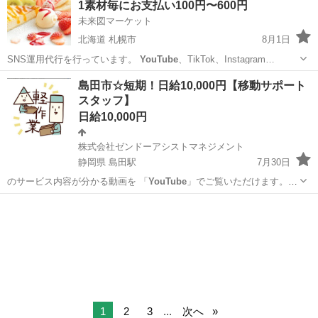
1素材毎にお支払い100円〜600円
未来図マーケット
北海道 札幌市
8月1日
SNS運用代行を行っています。
YouTube
、TikTok、Instagram…
北海道
札幌市
その他
動画編集
島田市☆短期！日給10,000円【移動サポート
スタッフ】
日給10,000円
株式会社ゼンドーアシストマネジメント
静岡県 島田駅
7月30日
のサービス内容が分かる動画を 「
YouTube
」でご覧いただけます。
ご応募さ…
静岡
島田市
島田駅
その他
スタッフ
1
2
3
...
次へ