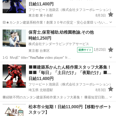
日給11,400円
フリービート池袋店（株式会社タフコーポレーション）
東京都 東十条駅
8月3日
🟨★カンタン建築系軽作業！創業３０年の安定・安心企業🟨 いろいろ
な働き方ができます！ 🌈シフト選び放題♪「単発」「短期」「週1の
東京
北区
東十条駅
建築
スタッフ
保育士,保育補助,幼稚園教諭,その他
み」何でもＯＫ!! 🌈働いた分の給与は即ＧＥＴ♪ 🌈ノルマ無し★勤務
時給1,250円
地多数、日払...
株式会社テンダーラビングケアサービス
1月23日
提携サイト
東京都 台東区
1-G_MvqE" title="
YouTube
video player" fr…
東京
台東区
保育士
🟩🟪建築系かんたん軽作業スタッフ大募集！
🟩🟪「毎日」「土日だけ」「夜勤だけ」🟩…
日給11,400円
フリービート池袋店（株式会社タフコーポレーション）
埼玉県 北朝霞駅
8月3日
🟥経験不問のカンタン建築系軽作業スタッフ大募集！ 🟥最短翌日勤務
でパッと稼げる! 🟥ノルマ無し、勤務地多数、日払いＯＫ! 🟨フリーシ
埼玉
朝霞市
北朝霞駅
建築
スタッフ
松本市☆短期！日給11,000円【移動サポート
フトで働きやすい! ■単発で１日だけで！ ■気軽に週３日のみ♪ ■稼ぎ
スタッフ】
た...