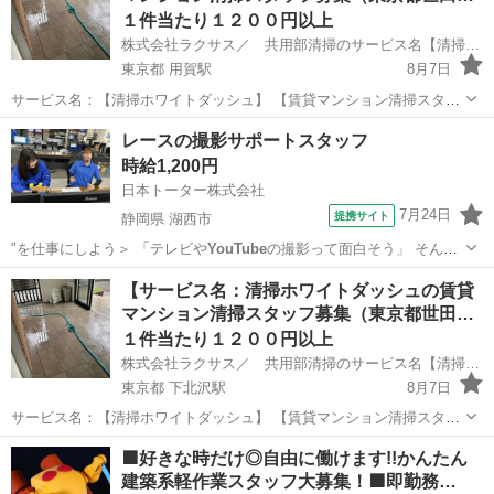
１件当たり１２００円以上
株式会社ラクサス／ 共用部清掃のサービス名【清掃ホワイトダッシュ】
東京都 用賀駅
8月7日
サービス名：【清掃ホワイトダッシュ】 【賃貸マンション清掃スタッ
フ募集（東京都世田谷区用賀）／賃貸１棟共用部清掃依頼オーナーの
東京
世田谷区
用賀駅
清掃
スタッフ
レースの撮影サポートスタッフ
方募集】 ※掲載写真はイメージ写真です。 弊社が不動産会社と提携し
時給1,200円
て 小規模・中規模の...
日本トーター株式会社
7月24日
提携サイト
静岡県 湖西市
"を仕事にしよう＞ 「テレビや
YouTube
の撮影って面白そう」 そんな
気持ち…
静岡
湖西市
その他
【サービス名：清掃ホワイトダッシュの賃貸
マンション清掃スタッフ募集（東京都世田…
１件当たり１２００円以上
株式会社ラクサス／ 共用部清掃のサービス名【清掃ホワイトダッシュ】
東京都 下北沢駅
8月7日
サービス名：【清掃ホワイトダッシュ】 【賃貸マンション清掃スタッ
フ募集（東京都世田谷区代沢）／賃貸１棟共用部清掃依頼オーナーの
東京
世田谷区
下北沢駅
清掃
スタッフ
🟩好きな時だけ◎自由に働けます!!かんたん
方募集】※掲載写真はイメージ写真です。 弊社が不動産会社と提携し
建築系軽作業スタッフ大募集！🟩即勤務…
て 小規模・中規模の賃貸...