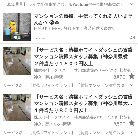
【募集背景】 ライブ配信事業における
Youtube
データ取得基盤のリフ
ァクタリングおよびdbt移行を推進するための増員となります。 【作業
東京
浜松町駅
エンジニア
マンションの清掃、手伝ってくれる人いませ
内容】 ・StepFunctionsベースの既存バッチをk8sコンテナベース構成
んか？😭🙏
へ移...
日給例1万円〜 / 登録不要！高時給求人多数✨
Ad
Lacotto
【サービス名：清掃ホワイトダッシュの賃貸
マンション清掃スタッフ募集（神奈川県横…
２件当たり１８００円以上
株式会社ラクサス／ 共用部清掃のサービス名【清掃ホワイトダッシュ】
神奈川県 山手駅
8月7日
サービス名：【清掃ホワイトダッシュ】 【賃貸マンション清掃スタッ
フ募集（神奈川県横浜市中区本牧町）／賃貸１棟共用部清掃依頼オー
神奈川
横浜市
山手駅
清掃
スタッフ
【サービス名：清掃ホワイトダッシュの賃貸
ナーの方募集】 場所は山手警察署の近くになります。 ※掲載写真はイ
マンション清掃スタッフ募集（神奈川県大…
メージ写真です。 弊...
１件当たり８００円以上
株式会社ラクサス／ 共用部清掃のサービス名【清掃ホワイトダッシュ】
神奈川県 中央林間駅
8月7日
サービス名：【清掃ホワイトダッシュ】 【賃貸マンション清掃スタッ