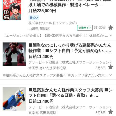
系工場での機械操作・製造オペレータ…
月給235,000円
日払い
株式会社ワールドインテック(A)
6月30日
提携サイト
山形県 鶴岡駅
【エージェント紹介求人】【20~30代男女の方活躍中！】休日多め×残
業ほぼなし！少し多めに稼げるシフト・交替勤務／寮費無料・徒歩通
山形
鶴岡市
鶴岡駅
その他
🟩簡単なのにしっかり稼げる建築系かんたん
勤可 お仕事内容 いま話題のハイブリッドカー内部に使われる電子部品
軽作業！🟩シフト自由！予定が読めない……
の製造業務！ ◆まず仕事内...
日給11,400円
フリービート池袋店（株式会社タフコーポレーション）
埼玉県 さいたま新都心駅
8月8日
🟩建築系かんたん軽作業スタッフ大募集！ 🟩ガッツリ稼ぎたい方大歓
迎！日払いok！ 🟩創業３０年の安定・安心企業 🟨シフトは都合に合わ
埼玉
さいたま市
さいたま新都心駅
建築
歌手
せて自由自在 🟨ノルマ無し、勤務地多数、日払いＯＫ 🟨カンタン...
🟨建築系かんたん軽作業スタッフ大募集 🟨シ
フト自由!!「選べる日勤・夜勤」★ …
日給11,400円
フリービート池袋店（株式会社タフコーポレーション）
東京都 高田馬場駅
8月8日