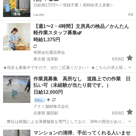
日給例1万円〜 / 登録不要！高時給求人多数✨
Ad
Lacotto
【週1〜2・4時間】文房具の検品／かんたん
軽作業スタッフ募集🌿
時給1,375円
有限会社鹿浜商会
東京都 浅草駅
8月9日
★現在も募集中ですので、ぜひご応募ください！ ★こちらの求人情報
は、ジモティーが事前に審査を行っております。 💰 給与・勤務スタイ
東京
台東区
浅草駅
その他
スタッフ
作業員募集 高所なし 道路上での作業 日
ル ・スタート時給1375円（3カ月経過で1400円にUP） ・当日銀行振
払い可（未経験が当たり前です。）
込可...
日給12,000円
日払い
アナミ舗材株式会社
兵庫県 園田駅
8月9日
弊社は樹脂による薄層舗装を専門としており、30年の歴史がありま
す。 30年の歴史の中には培われた技術もあり、汚泥のように溜まっ
兵庫
尼崎市
園田駅
その他
代表取締役
マンションの清掃、手伝ってくれる人いませ
ていったくだらない慣例もあります。 2年前に代表取締役が交代