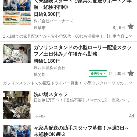
＼未経験スタートで家具の配送サポート／年
み立て！ 大手家具メーカーの荷物を、個人宅へお届けします。 💡助手
齢・経験不問◎
席に乗...
日給9,500円
株式会社パートナーズ
岐阜市
8月6日
2人1組での家具配送だから安心◎50代・60代も活躍中！ 【仕事内容】
2トントラックの助手席に乗り、大手家具メーカーの商品を個人宅へ配
岐阜
岐阜市
配送
助手席
ガソリンスタンドの小型ローリー配送スタッ
送します。 ベッドやデスクなどをチームで搬入・組立！まずは研修か
フ／土日休み／午後から勤務
らスタート！ ...
時給1,180円
岐西興産株式会社
11月30日
提携サイト
揖斐郡
ガソリンスタンドでの配送ドライバー募集！ 小型タンクローリでの配
送業務をお願いします！ ★準中型・中型自動車免許（AT限定不可）
岐阜
揖斐郡
配送
洗い場スタッフ
★危険物丙種または乙種4類または甲種が活かせる 安全運転を心掛け
日給例1万円〜 /【登録不要】スマホで1分！単発バイト
ていただければOK！ 経験...
一括検索✨
Ad
Lacotto
≪家具配送の助手スタッフ募集！≫週3日～
未経験OK🚚-3