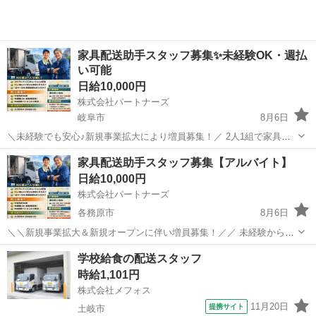
家具配送助手スタッフ募集✨未経験OK・週払
い可能
日給10,000円
株式会社パートナーズ
岐阜市
8月6日
＼未経験でも安心♪新規事業拡大により増員募集！／ 2人1組で家具を
お客様のご自宅にお届けするお仕事です。 最初は助手席に乗って、配
岐阜
岐阜市
配送
スタッフ
家具配送助手スタッフ募集【アルバイト】
送のお手伝いからスタート。重たい作業や難しい作業は先輩がサポー
日給10,000円
トします！ 🌟 お...
株式会社パートナーズ
各務原市
8月6日
＼＼新規事業拡大＆新規オープンに伴い増員募集！／／ 未経験からチ
ーフへ！家具配送正社員スタッフ募集！ 【このような方も大歓迎で
岐阜
各務原市
配送
スタッフ
学校給食の配送スタッフ
す！】 ・土日休みで家族との時間を大切にしながら仕事をしたい！ ・
時給1,101円
手に職をつけて頑張り...
株式会社メフォス
11月20日
提携サイト
土岐市