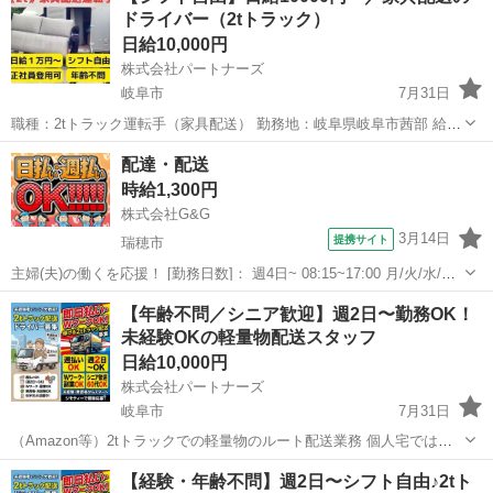
ドライバー（2tトラック）
スクなど）の...
日給10,000円
株式会社パートナーズ
岐阜市
7月31日
職種：2tトラック運転手（家具配送） 勤務地：岐阜県岐阜市茜部 給
与：日給10,000円～12,000円（週払い可） 仕事内容： ・2tトラックを
岐阜
岐阜市
配送
トラック
配達・配送
運転して家具を個人宅へ配送 ・1日3～10件の配送 ・...
時給1,300円
株式会社G&G
3月14日
提携サイト
瑞穂市
主婦(夫)の働くを応援！ [勤務日数]： 週4日~ 08:15~17:00 月/火/水/木/
金 などから選べます [勤務地・最寄駅]： 岐阜県瑞穂市牛牧 【派遣
岐阜
瑞穂市
配送
【年齢不問／シニア歓迎】週2日〜勤務OK！
元】株式会社G&G [職種名]：配達・配送 [求人概要...
未経験OKの軽量物配送スタッフ
日給10,000円
株式会社パートナーズ
岐阜市
7月31日
（Amazon等）2tトラックでの軽量物のルート配送業務 個人宅ではな
く、各営業所に配送する形なので 配送の件数はかなり少なめです！ ※
岐阜
岐阜市
配送
スタッフ
【経験・年齢不問】週2日〜シフト自由♪2tト
午前4件〜6件 午後2件〜4件の配送をお願いします。 【給与】 日給