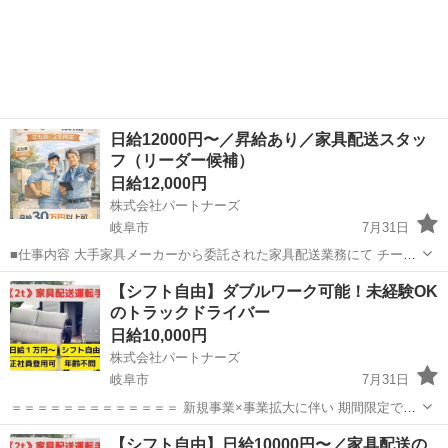
ァなどの家具をお届けするやりがいあるお仕事！ ◆どんなお仕事？ ・
岐阜
岐阜市
配送
シニア
2人1組での家具配送・搬入・組立サポート ・2tトラックでベッド・机
などを個人宅に...
日給12000円〜／昇給あり／家具配送スタッ
フ（リーダー候補）
日給12,000円
株式会社パートナーズ
岐阜市
7月31日
■仕事内容 大手家具メーカーから委託された家具配送業務にて チーフ
（現場責任者）として活躍していただきます。 ・2tトラックでソファ
岐阜
岐阜市
配送
スタッフ
【シフト自由】ダブルワーク可能！未経験OK
やベッドなどを個人宅へ配送 ・助手スタッフと2人1組で対応 ・設置・
のトラックドライバー
組立・搬入...
日給10,000円
株式会社パートナーズ
岐阜市
7月31日
＝＝＝＝＝＝＝＝＝＝＝＝＝ 新規事業×事業拡大に伴い 期間限定で未
経験者も積極採用中！ ＝＝＝＝＝＝＝＝＝＝＝＝＝ 【仕事内容🚚】
岐阜
岐阜市
配送
給料
【シフト自由】日給10000円〜／家具配送の
トラック運転＋配送＆家具組立をお任せします。 ・家具（ベッドやデ