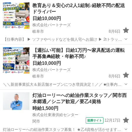
教育あり＆安心の2人1組制♪経験不問の配送
ドライバー
日給10,000円
株式会社パートナーズ
岐阜市
8月6日
【仕事内容】 ▶ ソファやベッドなどを個人宅へお届け ▶ 2tトラック
の運転 ▶ 搬入や組立の補助あり 最初は3人体制での研修からスター
岐阜
岐阜市
配送
給料
【週払い可能】日給1万円〜家具配送の運転
ト。 わからないことはすぐに聞ける環境です◎ 【この仕事の魅力】
手募集🚘経験・年齢不問♪
...
日給10,000円
株式会社パートナーズ
岐阜市
8月6日
＼＼新規事業拡大＆新店舗オープンにつき増員決定！／／ ■仕事内容
大手家具メーカーからの委託業務で家具の配送をお願いします♪ 家具
岐阜
岐阜市
配送
トラック
灯油ローリーへの給油作業スタッフ／関市西
の配送・組立（2人1組） 1日3～10件程度（ベッド・机など）を個人宅
本郷通／シニア歓迎／要乙4資格
へ配送 チ...
時給1,500円
株式会社東液供給センター
12月17日
提携サイト
関市
灯油ローリーへの給油作業スタッフ募集！ ★乙4資格が活かせます