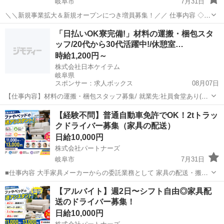
岐阜市
7月31日
＼＼新規事業拡大＆新規オープンにつき増員募集！／／ 仕事内容 ◇職
種：家具配送（2tトラック運転手） ◇雇用形態：アルバイトまたは正
岐阜
岐阜市
配送
トラック
「日払いOK寮完備!」材料の運搬・梱包スタ
社員 ◇給与：日給10,000円～12,000円 ◇シフト自由 2人1組...
ッフ/20代から30代活躍中!/休憩室…
時給1,200円～
株式会社日本ケイテム
岐阜県
スポンサー：求人ボックス
08月07日
【仕事内容】材料の運搬・梱包スタッフ募集/ 就業先:社員食堂あり(給
与天引きOK)・休憩室あり・更衣室・ロッカー完備 半導体製造に使う
アルバイト・パート
【経験不問】普通自動車免許でOK！2tトラッ
薬剤を扱う部署で、材料の受け入れや運搬、完成品の梱包を行うお仕
クドライバー募集（家具の配送）
事です。材料を混ぜ合わせる作業や容...
日給10,000円
株式会社パートナーズ
岐阜市
7月31日
■仕事内容 大手家具メーカーからの委託業務として 家具の配送・搬
入・組立を2人1組で行います。 1日あたり3〜10件前後のご家庭を訪問
岐阜
岐阜市
配送
トラック
【アルバイト】週2日〜シフト自由◎家具配
し ベッド・ソファなどの大型家具を丁寧にお届けします。 ◎チーフと
送のドライバー募集！
して以下も...
日給10,000円