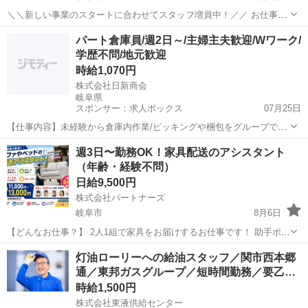
＼＼新しい事業のスタートに合わせてスタッフ増員中！／／ お仕事の
内容 2tトラックで家具を配送するお仕事です。 2人1組で、ソファやベ
岐阜
岐阜市
配送
スタッフ
パート倉庫員/週2日～/主婦主夫歓迎/Wワーク/
ッド、机などを個人宅にお届け。 荷物の積み下ろしや補助もお願いす
学歴不問/地元歓迎
るよ。 何か...
時給1,070円
株式会社日新商会
岐阜県
スポンサー：求人ボックス
07月25日
【仕事内容】未経験から倉庫内作業/ピッキングや梱包をグループで進
める仕事です。短時間勤務と扶養内勤務に対応し、主婦・主夫やブラ
アルバイト・パート
週3日〜勤務OK！家具配送のアシスタント
ンクのある方も歓迎。周囲と声を掛け合って作業できる方に向いてい
（年齢・経験不問）
ます。 扶養内での勤務もOK! 週2日～勤...
日給9,500円
株式会社パートナーズ
岐阜市
8月6日
【どんなお仕事？】 2人1組で家具をお届けするお仕事です！ 助手ポジ
ションなので、基本はトラックに乗って先輩のお手伝い◎ ベッドやソ
岐阜
岐阜市
配送
夏休み
灯油ローリーへの給油スタッフ／関市西本郷
ファなどをお客様のお宅に運んだり、ちょっとした組み立てを一緒に
通／東邦ガスグループ／短時間勤務／要乙…
やったりします！ ...
時給1,500円
株式会社東液供給センター