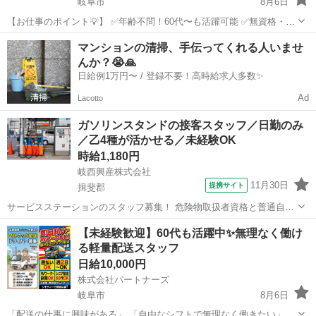
岐阜市
8月6日
【お仕事のポイント💡】 ✅年齢不問！60代〜も活躍可能 ✅無資格・未
経験からスタートできる ✅最低日給１万円〜 ✅週2日〜シフト自由
岐阜
岐阜市
配送
スタッフ
マンションの清掃、手伝ってくれる人いませ
（週ごとにシフト提出） 【主な仕事内容】 （Amazon等）軽量物のル
んか？😭🙏
ート配...
日給例1万円〜 / 登録不要！高時給求人多数✨
Ad
Lacotto
ガソリンスタンドの接客スタッフ／日勤のみ
／乙4種が活かせる／未経験OK
時給1,180円
岐西興産株式会社
11月30日
提携サイト
揖斐郡
サービスステーションのスタッフ募集！ 危険物取扱者資格と普通自動
車免許を お持ちの方対象ですが、経験不問！ シニアの方も未経験の方
岐阜
揖斐郡
配送
【未経験歓迎】60代も活躍中✨無理なく働け
も大歓迎です。 日勤のみの勤務で、 9:00〜17:00の間に実働5時間。
る軽量配送スタッフ
無理なく続けられ...
日給10,000円
株式会社パートナーズ
岐阜市
8月6日
「配送の仕事に興味がある」 「自由なシフトで無理なく働きたい」