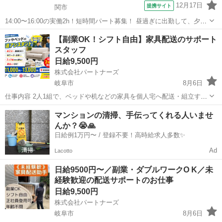
12月17日
提携サイト
関市
14:00〜16:00の実働2h！短時間パート募集！ 昼過ぎに出勤して、夕方
に退勤だから プライベートと両立できる♪ 短時間だから集中して働け
岐阜
関市
配送
【副業OK！シフト自由】家具配送のサポート
ますよ！ ★乙4資格が活かせます
スタッフ
‥‥‥‥‥‥‥‥‥‥‥‥‥‥‥‥‥‥‥‥‥ 危...
日給9,500円
株式会社パートナーズ
岐阜市
8月6日
仕事内容 2人1組で、ベッドや机などの家具を個人宅へ配送・組立する
お仕事です。 2tトラックの助手席に同乗し、1日3～10件ほどの現場を
岐阜
岐阜市
配送
スタッフ
マンションの清掃、手伝ってくれる人いませ
まわります。 未経験でも安心！チーフがしっかりサポートします。 大
んか？😭🙏
手家具メー...
日給例1万円〜 / 登録不要！高時給求人多数✨
Ad
Lacotto
日給9500円〜／副業・ダブルワークO K／未
経験歓迎の配送サポートのお仕事
日給9,500円
株式会社パートナーズ
岐阜市
8月6日