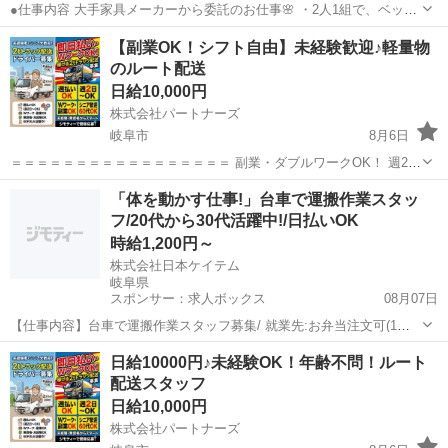
●仕事内容 大手家具メーカーから委託のお仕事🌸 ・2人1組で、ベッド
や机などの家具の配送 ・カンタンな組み立て、設置のサポート ますは
岐阜
岐阜市
配送
トラック
【副業OK！シフト自由】未経験歓迎♪軽量物
トラック助手席に乗って、配送や組立をサポートしていただきます！
のルート配送
最初は3...
日給10,000円
株式会社パートナーズ
岐阜市
8月6日
＝＝＝＝＝＝＝＝＝＝＝＝＝＝＝＝＝ 副業・ダブルワークOK！ 週2
日〜希望のシフトで調整可能 軽量物なので無理なく働ける！ 人気の企
岐阜
岐阜市
配送
積み込み
「体を動かす仕事!」台車で運搬作業スタッ
業向けルート配送業務✨ ＝＝＝＝＝＝＝＝＝＝＝＝＝＝＝＝＝ 【主...
フ/20代から30代活躍中!/日払いOK
時給1,200円～
株式会社日本ケイテム
岐阜県
スポンサー：求人ボックス
08月07日
【仕事内容】台車で運搬作業スタッフ募集/ 就業先:お弁当注文可(1食
500円程度)・飲食スペースあり・休憩室あり 納豆を作る工場で、原料
アルバイト・パート
日給10000円♪未経験OK！年齢不問！ルート
や製品を運ぶ作業です。 台車に載せて作業場を行き来します。 <仕事
配送スタッフ
のポイント> 台車を押すこと...
日給10,000円
株式会社パートナーズ