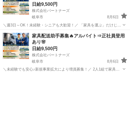
日給9,500円
株式会社パートナーズ
岐阜市
8月6日
＼週3日～OK！未経験・シニアも大歓迎！／ 「家具を運ぶ」だけじゃ
ない、やりがいある仕事です♪ ■仕事内容 2人1組での家具の配送＆組
岐阜
岐阜市
配送
スタッフ
家具配送助手募集🔥アルバイト⇒正社員登用
み立て！ 大手家具メーカーの荷物を、個人宅へお届けします。 💡助手
あり🌸
席に乗...
日給9,500円
株式会社パートナーズ
岐阜市
8月6日
＼未経験でも安心♪新規事業拡大により増員募集！／ 2人1組で家具を
お客様のご自宅にお届けするお仕事です。 最初は助手席に乗って、配
岐阜
岐阜市
配送
助手
送のお手伝いからスタート。重たい作業や難しい作業は先輩がサポー
トします！ 🌟 お...