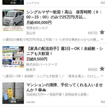
Ad
シェアフル
シングルマザー歓迎！高山 保育時間（９：
00～15：00）のみで25万円/月以…
月給400,000円
有限会社シルク
高山市
8月7日
☆週5日の稼動で40万円/月以上可能！☆ ☆夕方仕事終わりからの稼
働、休日の稼動で20万円/月以上可能！☆ ☆雇われない働き方、自由な
岐阜
高山市
配送
Amazon
【家具の配送助手】週3日～OK！未経験・シ
スタイルでの働き方を【Amazon Flex】で始めましょう！☆ 個人事業
ニアも大歓迎！
主とし...
日給9,500円
株式会社パートナーズ
岐阜市
8月6日
＼週3日～OK！未経験・シニアも大歓迎！／ 「家具を運ぶ」だけじゃ
ない、やりがいある仕事です♪ ■仕事内容 2人1組での家具の配送＆組
岐阜
岐阜市
配送
助手
マンションの清掃、手伝ってくれる人いませ
み立て！ 大手家具メーカーの荷物を、個人宅へお届けします。 💡助手
んか？😭🙏
席に乗...
日給例1万円〜 / 登録不要！高時給求人多数✨
Ad
Lacotto