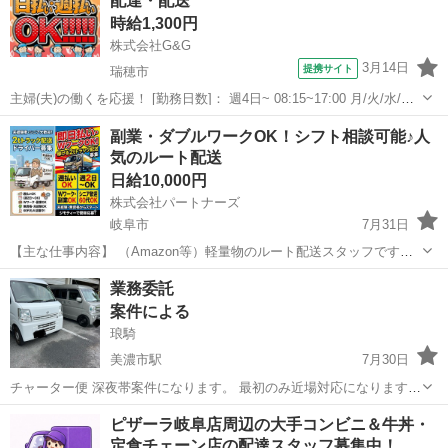
配達・配送
です！ ※午前4件〜6件、午後2件〜4件程度 【例】一日の流れ 7時 出
時給1,300円
勤 ...
株式会社G&G
3月14日
提携サイト
瑞穂市
主婦(夫)の働くを応援！ [勤務日数]： 週4日~ 08:15~17:00 月/火/水/木/
金 などから選べます [勤務地・最寄駅]： 岐阜県瑞穂市牛牧 【派遣
岐阜
瑞穂市
配送
副業・ダブルワークOK！シフト相談可能♪人
元】株式会社G&G [職種名]：配達・配送 [求人概要...
気のルート配送
日給10,000円
株式会社パートナーズ
岐阜市
7月31日
【主な仕事内容】 （Amazon等）軽量物のルート配送スタッフです。
個人宅ではなく、各営業所に配送する形なので 配送の件数はかなり少
岐阜
岐阜市
配送
積み込み
業務委託
なめです♪ ◎2tトラックで午前4件〜6件 午後2件〜4件の配送 【例】
案件による
一日...
琅騎
美濃市駅
7月30日
チャーター便 深夜帯案件になります。 最初のみ近場対応になります。
2回目以降行き先は選べます。 月一回あるかないか！ 報酬は1万5千
岐阜
美濃市
美濃市駅
配送
チャーター便
ピザーラ岐阜店周辺の大手コンビニ＆牛丼・
円〜7万以上 【応募条件】 ・チャーター案件のみ希望の方は、宅配...
定食チェーン店の配達スタッフ募集中！