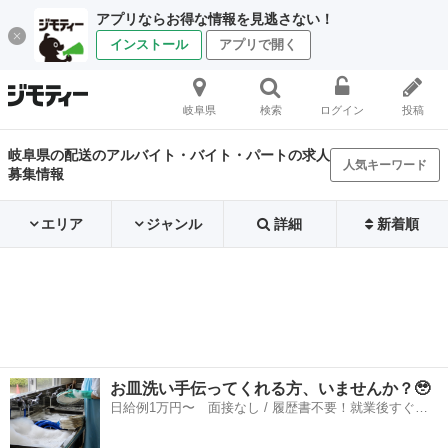
アプリならお得な情報を見逃さない！
インストール
アプリで開く
岐阜県
検索
ログイン
投稿
岐阜県の配送のアルバイト・バイト・パートの求人
人気キーワード
募集情報
エリア
ジャンル
詳細
新着順
お皿洗い手伝ってくれる方、いませんか？🥹
日給例1万円〜 面接なし / 履歴書不要！就業後すぐに
お給料がもらえる✨