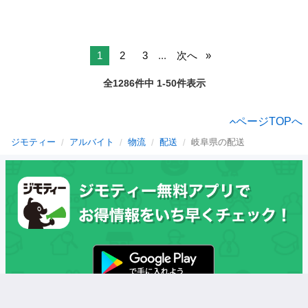
1
2
3
...
次へ
全1286件中 1-50件表示
ページTOPへ
ジモティー
アルバイト
物流
配送
岐阜県の配送