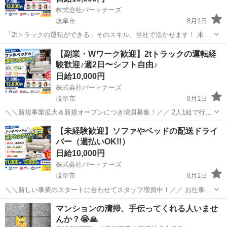
株式会社パートナーズ
岐阜市
8月1日
「2tトラックの運転ができる」そのスキル、当社で活かせます！ 未経
験でも大歓迎！ 最初は先輩スタッフと一緒に現場を回ることで 少しず
岐阜
岐阜市
配送
トラック
【副業・Wワーク歓迎】2tトラックの運転経
つ仕事の流れを覚えていただきます。 運転が好きな方、接客もやって
験歓迎♪週2日〜シフト自由♪
みたい方、大歓迎...
日給10,000円
株式会社パートナーズ
岐阜市
8月1日
＼＼新規事業拡大＆新規オープンにつき増員募集！／／ 2人1組で行う
家具の配送＆組立業務です！未経験からのチャレンジも大歓迎！ ■仕
岐阜
岐阜市
配送
トラック
【未経験歓迎】ソファやベッドの配送ドライ
事内容 ◇職種：家具配送／2tトラック運転手 ◇雇用形態：アルバイト
バー（週払いOK!!）
（正社員登用あ...
日給10,000円
株式会社パートナーズ
岐阜市
8月1日
＼＼新しい事業のスタートに合わせてスタッフ増員中！／／ お仕事の
内容 2tトラックで家具を配送するお仕事です。 2人1組で、ソファやベ
岐阜
岐阜市
配送
スタッフ
マンションの清掃、手伝ってくれる人いませ
ッド、机などを個人宅にお届け。 荷物の積み下ろしや補助もお願いす
んか？😭🙏
るよ。 何か...