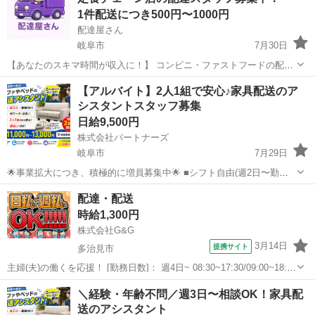
1件配送につき500円〜1000円
配達屋さん
岐阜市
7月30日
【あなたのスキマ時間が収入に！】 コンビニ・ファストフードの配達
バイト、始めませんか？ アプリで空いた時間にサクッと配達！ 配達す
岐阜
岐阜市
配送
スタッフ
【アルバイト】2人1組で安心♪家具配送のア
るかどうかは、オファーを見てその場で自由に決められます♪
シスタントスタッフ募集
―――――――――― ...
日給9,500円
株式会社パートナーズ
岐阜市
7月29日
🌟事業拡大につき、積極的に増員募集中🌟 ■シフト自由(週2日〜勤務
OK！) ■無資格・未経験でも応募可能 ■日給9500円〜応相談 ◎働きや
岐阜
岐阜市
配送
スタッフ
配達・配送
すさと成長できる環境が整っています！ 【業務内容】 2人1組...
時給1,300円
株式会社G&G
3月14日
提携サイト
多治見市
主婦(夫)の働くを応援！ [勤務日数]： 週4日~ 08:30~17:30/09:00~18:00
月/火/水/木/金 などから選べます [勤務地・最寄駅]： 岐阜県多治見市
岐阜
多治見市
配送
＼経験・年齢不問／週3日〜相談OK！家具配
明和町 【派遣元】株式会社G&G [職種名...
送のアシスタント