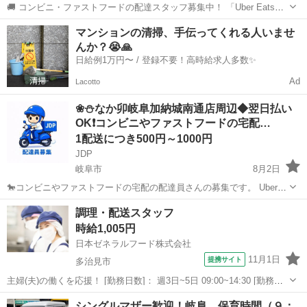
🚚 コンビニ・ファストフードの配達スタッフ募集中！ 「Uber Eats」
や「出前館」のように、配達専用アプリを使ってお仕事するスタイル
岐阜
岐阜市
配送
ファストフード
マンションの清掃、手伝ってくれる人いませ
です。 オファー内容を見てから、受けるかどうかを自由に選べます！
んか？😭🙏
✅ 業務内容...
日給例1万円〜 / 登録不要！高時給求人多数✨
Ad
Lacotto
❀⛄なか卯岐阜加納城南通店周辺◆翌日払い
OK❗️コンビニやファストフードの宅配…
1配送につき500円～1000円
JDP
岐阜市
8月2日
🐎コンビニやファストフードの宅配の配達員さんの募集です。 Uber
eatsや出前館のように配達専用アプリを使用していただき、オファー
岐阜
岐阜市
配送
ファストフード
調理・配送スタッフ
内容を確認していただいてから受ける受けないは自由となります。 配
時給1,005円
達時の使用...
日本ゼネラルフード株式会社
11月1日
提携サイト
多治見市
主婦(夫)の働くを応援！ [勤務日数]： 週3日~5日 09:00~14:30 [勤務
地・最寄駅]： 岐阜県多治見市前畑町5-161 日本ゼネラルフード株式会
岐阜
多治見市
配送
シングルマザー歓迎！岐阜 保育時間（９：