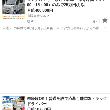
社 県立多治見病院_1133 多治見駅自動車6分／小泉駅 自...
00～15：00）のみで25万円/月以…
月給400,000円
有限会社シルク
岐阜市
8月2日
☆週5日の稼動で40万円/月以上可能！☆ ☆夕方仕事終わりからの稼
働、休日の稼動で20万円/月以上可能！☆ ☆雇われない働き方、自由な
岐阜
岐阜市
配送
Amazon
スタイルでの働き方を【Amazon Flex】で始めましょう！☆ 個人事業
主とし...
未経験OK！普通免許で応募可能◎2tトラック
ドライバー
日給10,000円