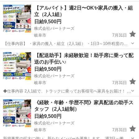
【アルバイト】週2日〜OK✨家具の搬入・組
立（2人1組）
日給9,500円
株式会社パートナーズ
岐阜市
7月31日
【仕事内容】 ・家具の搬入・組立（2人1組） ・1日3～10件程度の配
送サポート ・スタートは3人1組での研修から！ ★2トントラックの助
岐阜
岐阜市
配送
助手席
【配送助手】未経験歓迎！助手席に乗って配
手席に乗り、1日3件〜10件前後の家具 ベッド、机などを個人宅へ配送
送のお手伝い♪
していた...
日給9,500円
株式会社パートナーズ
岐阜市
7月31日
◆仕事内容 2人1組で、トラックに乗ってお客様宅へ家具をお届け！ ベ
ッドや棚などを運び、必要に応じて簡単な組み立ても♪ ＼こんな流
岐阜
岐阜市
配送
助手席
《経験・年齢・学歴不問》家具配送の助手ス
れ！／ ・助手席に乗って現場へGO！ ・家具の運搬や設置を先輩と一
タッフ（2人1組制）
緒に ・流れ...
日給9,500円
株式会社パートナーズ
岐阜市
7月31日
新規事業の拡大に伴い、新たなメンバーを募集します。 週3日～働け