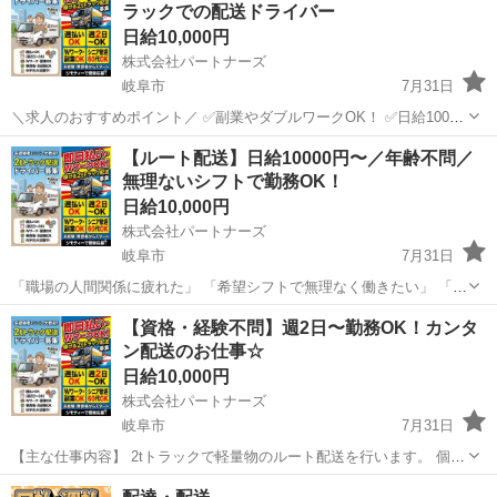
ラックでの配送ドライバー
10,...
日給10,000円
株式会社パートナーズ
岐阜市
7月31日
＼求人のおすすめポイント／ ✅副業やダブルワークOK！ ✅日給10000
円〜12000円 ✅軽量物配送で体への負担が少なめ ✅経験・年齢不問で
岐阜
岐阜市
配送
トラック
【ルート配送】日給10000円〜／年齢不問／
シニアでも活躍可能 ✅シフト自由（※週に一度希望シフトを提出）
無理ないシフトで勤務OK！
【...
日給10,000円
株式会社パートナーズ
岐阜市
7月31日
「職場の人間関係に疲れた」 「希望シフトで無理なく働きたい」 「自
分のペースで働くのが好き」 そんな方におすすめの配送スタッフを募
岐阜
岐阜市
配送
スタッフ
【資格・経験不問】週2日〜勤務OK！カンタ
集中！ 年齢問わずさまざまな方が活躍しています✨ 【主な仕事内容...
ン配送のお仕事☆
日給10,000円
株式会社パートナーズ
岐阜市
7月31日
【主な仕事内容】 2tトラックで軽量物のルート配送を行います。 個人
宅ではなく、各営業所に配送する形なので 配送の件数はかなり少なめ
岐阜
岐阜市
配送
積み込み