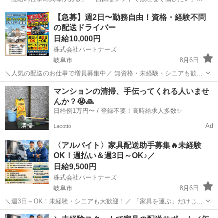
「副業・ダブルワークを探している」 「ミドル・シニアからチャレン
岐阜
岐阜市
配送
スタッフ
【急募】週2日〜勤務自由！資格・経験不問
ジしたい」 そんな方におすすめの配送のお仕事です✨ ミドル世代や
の配送ドライバー
定...
日給10,000円
株式会社パートナーズ
岐阜市
8月6日
＼人気の配送のお仕事で増員募集中／ 無資格・未経験・シニアも歓迎
しています✨ 【主な仕事内容】 （Amazon等）軽量物のルート配送ス
岐阜
岐阜市
配送
積み込み
マンションの清掃、手伝ってくれる人いませ
タッフです。 個人宅ではなく、各営業所に配送する形なので 配送の件
んか？😭🙏
数はかなり...
日給例1万円〜 / 登録不要！高時給求人多数✨
Ad
Lacotto
〈アルバイト〉家具配送助手募集🔥未経験
OK！週払い＆週3日～OK♪／
日給9,500円
株式会社パートナーズ
岐阜市
8月6日
＼週3日～OK！未経験・シニアも大歓迎！／ 「家具を運ぶ」だけじゃ
ない、やりがいある仕事です♪ ■仕事内容 2人1組での家具の配送＆組
岐阜
岐阜市
配送
助手