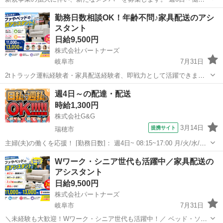
る柔軟なシフト制で、無理なくスタート可能です！ 【仕事内容】 ・大
岐阜
岐阜市
配送
スタッフ
勤務日数相談OK！年齢不問♪家具配送のアシ
手家具メーカーの家具を2人1組で個人宅に配送 ・家具（ベッド、机な
スタント
ど）の搬入・組立...
日給9,500円
株式会社パートナーズ
岐阜市
7月31日
2tトラック運転経験者・家具配送経験者、即戦力として活躍できま
す！ ＜仕事内容＞ 大手家具メーカーの商品を、個人宅へ2人1組で配
岐阜
岐阜市
配送
トラック
週4日～の配達・配送
送。 家具の搬入・組立などのサポートをお願いします。 ＜給与＞ 日
時給1,300円
給9,500...
株式会社G&G
3月14日
提携サイト
瑞穂市
主婦(夫)の働くを応援！ [勤務日数]： 週4日~ 08:15~17:00 月/火/水/木/
金 などから選べます [勤務地・最寄駅]： 岐阜県瑞穂市 【派遣元】株
岐阜
瑞穂市
配送
Wワーク・シニア世代も活躍中／家具配送の
式会社G&G [職種名]：配達・配送 [求人概要]：...
アシスタント
日給9,500円
株式会社パートナーズ
岐阜市
7月31日
＼未経験も大歓迎！Wワーク・シニア世代も活躍中！／ ベッド・ソフ