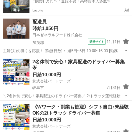
日給例1万円〜 / 登録不要！高時給求人多数✨
Ad
Lacotto
配送員
時給1,050円
日本ゼネラルフード株式会社
11月1日
提携サイト
加茂郡
主婦(夫)の働くを応援！ [勤務日数]： 週5日~5日 10:00~16:00 [勤務
地・最寄駅]： 岐阜県加茂郡八百津町八百津3321-2 日本ゼネラルフー
岐阜
加茂郡
配送
2名体制で安心！家具配送のドライバー募集
ド株式会社 八百津町学校給食共同調理場_0359 御嵩口駅自...
🌟
日給10,000円
株式会社パートナーズ
岐阜市
7月31日
＼2名体制で安心！家具配送のドライバー募集／ 2tトラック運転経験が
活かせる！未経験も大歓迎◎ 【業務内容】 ・大手家具メーカーからの
岐阜
岐阜市
配送
トラック
《Wワーク・副業も歓迎》シフト自由♪未経験
委託配送業務 ・お客様宅へ家具の配送＋組立＋接客業務 ・2人1組で対
OKの2tトラックドライバー募集
応 ...
日給10,000円
株式会社パートナーズ