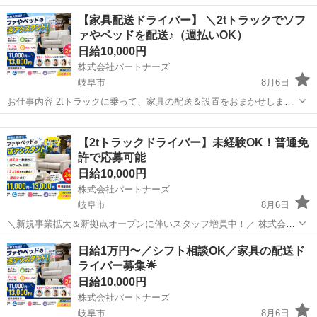
‥‥‥‥‥‥‥‥‥‥‥‥‥‥‥‥‥‥‥‥‥ 危険物取扱者乙種4類
岐阜
関市
配送
【家具配送ドライバー】 ＼2tトラックでソフ
必須！ 少しずつ業務に慣れて頂ければ大丈夫です◎ ★60歳以上のシニ
ァやベッドを配送♪（週払いOK）
ア世代も大活躍中！ ‥...
日給10,000円
株式会社パートナーズ
岐阜市
8月6日
お仕事内容 2tトラックに乗って、家具の配送＆設置をおまかせしま
す！ 家具を届けるだけじゃなく、組み立てやお客様対応もお願いしま
岐阜
岐阜市
配送
トラック
す。 2人1組なので未経験でも安心です◎ こんな方におすすめ ✔ ドラ
【2tトラックドライバー】未経験OK！普通免
イバー経験を...
許で応募可能
日給10,000円
株式会社パートナーズ
岐阜市
8月6日
＼新規事業拡大＆新拠点オープンに伴いスタッフ増員中！／ 株式会社
パートナーズでは【家具配送ドライバー】を募集中！ 「経験を活かし
岐阜
岐阜市
配送
トラック
日給1万円〜／シフト相談OK／家具の配送ド
て稼ぎたい」「年齢に関係なく活躍したい」そんな方にピッタリ！ ◆
ライバー募集🌟
お仕事内容 2人1組...
日給10,000円
株式会社パートナーズ
岐阜市
8月6日