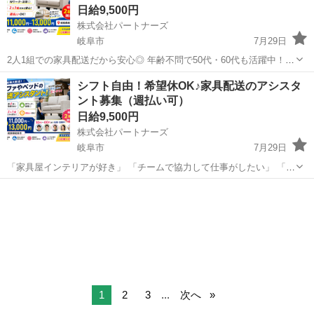
日給9,500円
株式会社パートナーズ
岐阜市
7月29日
2人1組での家具配送だから安心◎ 年齢不問で50代・60代も活躍中！
【仕事内容】 2tトラックの助手席に乗り、 ソファやベット、デスクな
岐阜
岐阜市
配送
助手席
シフト自由！希望休OK♪家具配送のアシスタ
どの家具を個人宅へ配送します。 チームで搬入・組立を行うので安心
ント募集（週払い可）
♪ ...
日給9,500円
株式会社パートナーズ
岐阜市
7月29日
「家具屋インテリアが好き」 「チームで協力して仕事がしたい」 「週
３日程度で無理なく働きたい」 「副業やダブルワークを探している」
岐阜
岐阜市
配送
助手席
そんな方におすすめの家具配送・搬入のお仕事🌟 【仕事内容】 ...
1
2
3
...
次へ