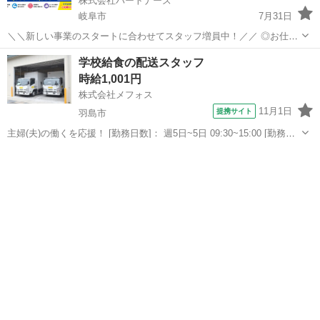
株式会社パートナーズ
岐阜市
7月31日
＼＼新しい事業のスタートに合わせてスタッフ増員中！／／ ◎お仕事
の内容 2tトラックで家具を配送するお仕事です。 2人1組で、ソファや
岐阜
岐阜市
配送
スタッフ
学校給食の配送スタッフ
ベッド、机などを個人宅にお届け。 荷物の積み下ろしや補助もお願い
時給1,001円
するよ。 何...
株式会社メフォス
11月1日
提携サイト
羽島市
主婦(夫)の働くを応援！ [勤務日数]： 週5日~5日 09:30~15:00 [勤務
地・最寄駅]： 岐阜県羽島市竹鼻町飯柄1028番地 株式会社メフォス
岐阜
羽島市
配送
010193 竹鼻駅徒歩20分 [職種名]：学校給食の配送ス...