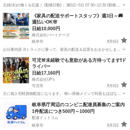
主婦(夫)の働くを応援！ [勤務日数]： 週5日~5日 07:30~12:30 [勤務
地・最寄駅]： 岐阜県土岐市土岐津町土岐口１３７２番地の１ 株式会
岐阜
土岐市
配送
《家具の配送サポートスタッフ》週3日～🚚
社メフォス 010289 土岐市駅自動車5分 [職種名]：学校給...
週払いOK🌸
日給10,000円
株式会社パートナーズ
岐阜市
8月6日
お仕事内容 2tトラックに乗って、家具の配送＆設置をおまかせしま
す！ 家具を届けるだけじゃなく、組み立てやお客様対応もお願いしま
岐阜
岐阜市
配送
スタッフ
可児🚨未経験でも意欲がある方待ってます❗️ド
す。 2人1組なので未経験でも安心です◎ こんな方におすすめ ✔ ドラ
ライバー
イバー経験を...
日給17,160円
株式会社UP's
可児市
8月5日
主に個人宅軽貨物配送になります。 軽い荷物メインで対面もほぼない
です💪🏻 📍実はけっこう楽！ （近距離配達） 📍しかも気楽！
岐阜
可児市
配送
貨物
岐阜県庁周辺のコンビニ配達員募集のご案内
（車内はプライベートスペース） (人間関係苦手な方でも安心) 📍服装
1件配送につき500円～1000円
髪型ネイル自由 (...
配達ドットコム
岐阜市
8月2日