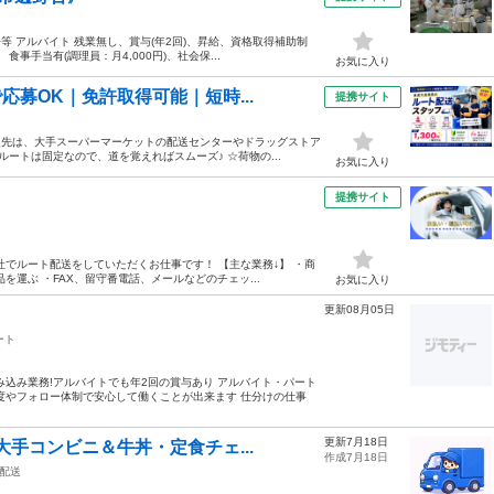
等 アルバイト 残業無し、賞与(年2回)、昇給、資格取得補助制
事手当有(調理員：月4,000円)、社会保...
お気に入り
応募OK｜免許取得可能｜短時...
提携サイト
送先は、大手スーパーマーケットの配送センターやドラッグストア
ートは固定なので、道を覚えればスムーズ♪ ☆荷物の...
お気に入り
提携サイト
でルート配送をしていただくお仕事です！ 【主な業務↓】 ・商
運ぶ ・FAX、留守番電話、メールなどのチェッ...
お気に入り
更新08月05日
ート
込み業務!アルバイトでも年2回の賞与あり アルバイト・パート
度やフォロー体制で安心して働くことが出来ます 仕分けの仕事
更新7月18日
大手コンビニ＆牛丼・定食チェ...
作成7月18日
配送