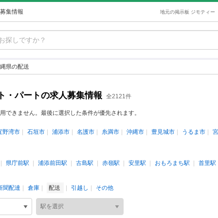
募集情報
地元の掲示板 ジモティー
縄県の配送
ト・パートの求人募集情報
全2121件
用できません。最後に選択した条件が優先されます。
宜野湾市
石垣市
浦添市
名護市
糸満市
沖縄市
豊見城市
うるま市
県庁前駅
浦添前田駅
古島駅
赤嶺駅
安里駅
おもろまち駅
首里駅
新聞配達
倉庫
配送
引越し
その他