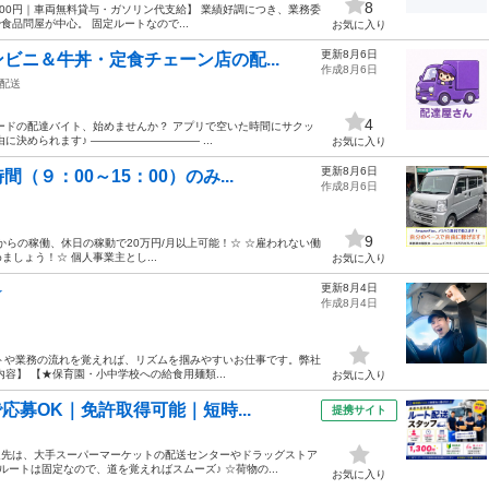
8
900円｜車両無料貸与・ガソリン代支給】 業績好調につき、業務委
品問屋が中心。 固定ルートなので...
お気に入り
更新8月6日
ビニ＆牛丼・定食チェーン店の配...
作成8月6日
配送
4
ードの配達バイト、始めませんか？ アプリで空いた時間にサクッ
決められます♪ ―――――――――― ...
お気に入り
更新8月6日
９：00～15：00）のみ...
作成8月6日
9
からの稼働、休日の稼動で20万円/月以上可能！☆ ☆雇われない働
めましょう！☆ 個人事業主とし...
お気に入り
更新8月4日
★
作成8月4日
ートや業務の流れを覚えれば、リズムを掴みやすいお仕事です。弊社
容】 【★保育園・小中学校への給食用麺類...
お気に入り
応募OK｜免許取得可能｜短時...
提携サイト
送先は、大手スーパーマーケットの配送センターやドラッグストア
ートは固定なので、道を覚えればスムーズ♪ ☆荷物の...
お気に入り