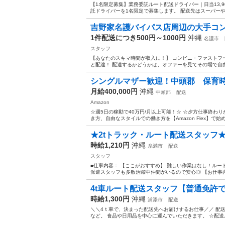
【1名限定募集】業務委託ルート配送ドライバー｜日当13,
託ドライバーを1名限定で募集します。 配送先はスーパーや食
吉野家名護バイパス店周辺の大手コン
1件配送につき500円～1000円
沖縄
名護市
スタッフ
【あなたのスキマ時間が収入に！】 コンビニ・ファストフ
と配達！ 配達するかどうかは、オファーを見てその場で自由に
シングルマザー歓迎！中頭郡 保育時間（
月給400,000円
沖縄
中頭郡
配送
Amazon
☆週5日の稼動で40万円/月以上可能！☆ ☆夕方仕事終わり
き方、自由なスタイルでの働き方を【Amazon Flex】で始
★2tトラック・ルート配送スタッフ
時給1,210円
沖縄
糸満市
配送
スタッフ
■仕事内容： 【ここがおすすめ】 難しい作業はなし！ル
派遣スタッフも多数活躍中仲間がいるので安心◎ 【お仕事内
4t車ルート配送スタッフ【普通免許で
時給1,300円
沖縄
浦添市
配送
＼＼4ｔ車で、決まった配送先へお届けするお仕事／／ 配
など。 食品や日用品を中心に運んでいただきます。 ☆配送ル