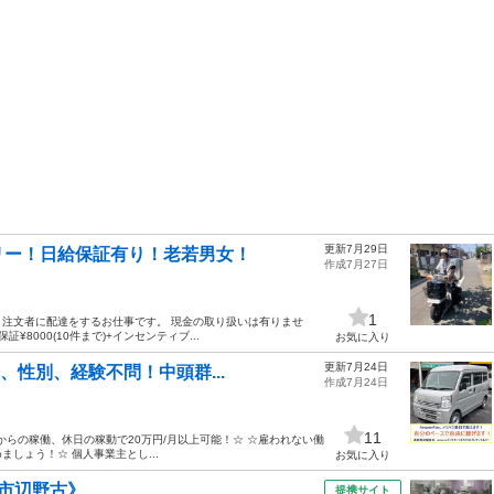
更新7月29日
リー！日給保証有り！老若男女！
作成7月27日
1
注文者に配達をするお仕事です。 現金の取り扱いは有りませ
¥8000(10件まで)+インセンティブ...
お気に入り
更新7月24日
齢、性別、経験不問！中頭群...
作成7月24日
11
からの稼働、休日の稼動で20万円/月以上可能！☆ ☆雇われない働
めましょう！☆ 個人事業主とし...
お気に入り
市辺野古》
提携サイト