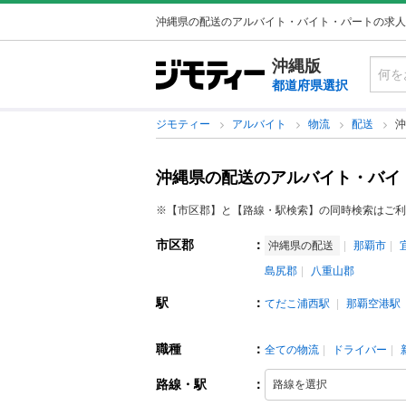
沖縄県の配送のアルバイト・バイト・パートの求人
沖縄版
都道府県選択
ジモティー
アルバイト
物流
配送
沖
沖縄県の配送のアルバイト・バイ
※【市区郡】と【路線・駅検索】の同時検索はご利
市区郡
：
沖縄県の配送
那覇市
島尻郡
八重山郡
駅
：
てだこ浦西駅
那覇空港駅
職種
：
全ての物流
ドライバー
路線・駅
：