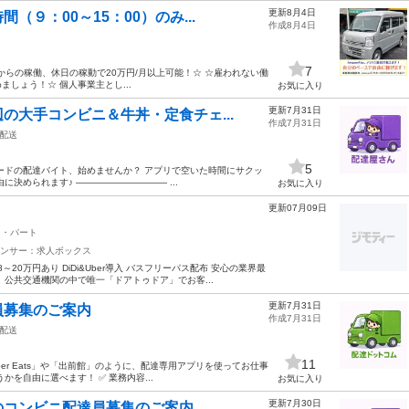
更新8月4日
９：00～15：00）のみ...
作成8月4日
7
からの稼働、休日の稼動で20万円/月以上可能！☆ ☆雇われない働
めましょう！☆ 個人事業主とし...
お気に入り
更新7月31日
の大手コンビニ＆牛丼・定食チェ...
作成7月31日
配送
5
ードの配達バイト、始めませんか？ アプリで空いた時間にサクッ
決められます♪ ―――――――――― ...
お気に入り
更新07月09日
ト・パート
ンサー：求人ボックス
0万円あり DiDi&Uber導入 バスフリーパス配布 安心の業界最
公共交通機関の中で唯一「ドアトゥドア」でお客...
更新7月31日
員募集のご案内
作成7月31日
配送
11
er Eats」や「出前館」のように、配達専用アプリを使ってお仕事
を自由に選べます！ ✅ 業務内容...
お気に入り
更新7月30日
のコンビニ配達員募集のご案内