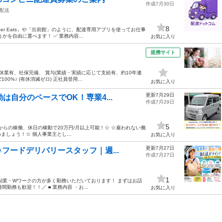
作成7月30日
配送
8
er Eats」や「出前館」のように、配達専用アプリを使ってお仕事
を自由に選べます！ ✅ 業務内容...
お気に入り
提携サイト
休業有、社保完備、 賞与(業績・実績に応じて支給有、約10年連
0%♪ (有休消滅ゼロ) 正社員登用...
お気に入り
更新7月29日
は自分のペースでOK！専業4...
作成7月29日
5
からの稼働、休日の稼動で20万円/月以上可能！☆ ☆雇われない働
めましょう！☆ 個人事業主とし...
お気に入り
更新7月27日
フードデリバリースタッフ｜週...
作成7月27日
1
副業・Wワークの方が多く勤務いただいております！ まずはお話
勤務も歓迎！！／ ■ 業務内容 ・お...
お気に入り