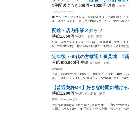
1件配送につき500円～1000円
沖縄
沖縄市
ファミリーマート
🚚 コンビニ・ファストフードの配達スタッフ募集中！ 「Ub
するスタイルです。 オファー内容を見てから、受けるかどうか
配達・店内作業スタッフ
時給1,050円
沖縄
中頭郡
配送
配達・店内作業スタッフ アルバイト 車通勤可、育児・介護
続で支給継続中)、 有給休暇有(入社6ヶ月後) ※消化実績ほぼ10
定年後・60代の方歓迎！豊見城 出勤
月給400,000円
沖縄
豊見城市
配送
Amazon
☆週5日の稼動で40万円/月以上可能！☆ ☆夕方仕事終わり
き方、自由なスタイルでの働き方を【Amazon Flex】で始
【普通免許OK】好きな時間に働ける♪
時給1,200円
沖縄
宮古島市
配送
デリバリーサービス
ご自身の可能な時間帯で勤務が可能です。 子育て中の方や
を聞いてみる！からでも可能です^^ ＼副業・Wワーク・短時間