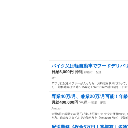
バイク又は軽自動車でフードデリバ
日給8,000円
沖縄
那覇市
配送
1件
アプリに配達オファーが入ったら、お料理を取りに行って、
ん。 勤務時間は11時〜15時と17時~21時の計8時間 ・日給保証
専業40万/月、兼業20万/月可能！年
月給400,000円
沖縄
中頭郡
配送
Amazon
☆週5日の稼動で40万円/月以上可能！☆ ☆夕方仕事終わり
き方、自由なスタイルでの働き方を【Amazon Flex】で始
配送業務《祝金5万円｜賞与有｜名護