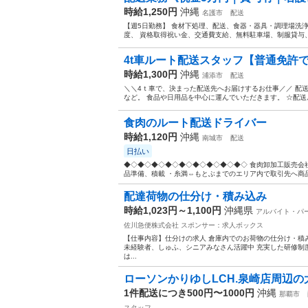
時給1,250円
沖縄
名護市
配送
【週5日勤務】 食材下処理、配送、食器・器具・調理場洗浄
度、 資格取得祝い金、交通費支給、無料駐車場、制服貸与、 食
4t車ルート配送スタッフ【普通免許で
時給1,300円
沖縄
浦添市
配送
＼＼4ｔ車で、決まった配送先へお届けするお仕事／／ 配
など。 食品や日用品を中心に運んでいただきます。 ☆配送ル
食肉のルート配送ドライバー
時給1,120円
沖縄
南城市
配送
日払い
◆◇◆◇◆◇◆◇◆◇◆◇◆◇◆◇◆◇ 食肉卸加工販売会社
品準備、積載 ・糸満⇔もとぶまでのエリア内で取引先へ商品を
配達荷物の仕分け・積み込み
時給1,023円～1,100円
沖縄県
アルバイト・パ
佐川急便株式会社
スポンサー：求人ボックス
【仕事内容】仕分けの求人 倉庫内でのお荷物の仕分け・積み
未経験者、しゅふ、シニアみなさん活躍中 充実した研修制
は...
ローソンかりゆしLCH.泉崎店周辺の
1件配送につき500円〜1000円
沖縄
那覇市
スタッフ