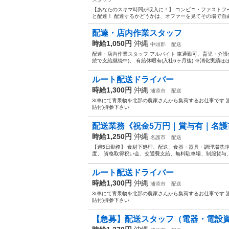
【あなたのスキマ時間が収入に！】 コンビニ・ファストフ
と配達！ 配達するかどうかは、オファーを見てその場で自由に
配達・店内作業スタッフ
時給1,050円
沖縄
中頭郡
配送
配達・店内作業スタッフ アルバイト 車通勤可、育児・介護
続で支給継続中)、 有給休暇有(入社6ヶ月後) ※消化実績ほぼ10
ルート配送ドライバー
時給1,300円
沖縄
浦添市
配送
3t車にて青果物を北部の農家さんから集荷するお仕事です 
貼付)持参下さい
配送業務《祝金5万円｜賞与有｜名護
時給1,250円
沖縄
名護市
配送
【週5日勤務】 食材下処理、配送、食器・器具・調理場洗浄
度、 資格取得祝い金、交通費支給、無料駐車場、制服貸与、 食
ルート配送ドライバー
時給1,300円
沖縄
浦添市
配送
3t車にて青果物を北部の農家さんから集荷するお仕事です 
貼付)持参下さい
【急募】配送スタッフ（電器・電設