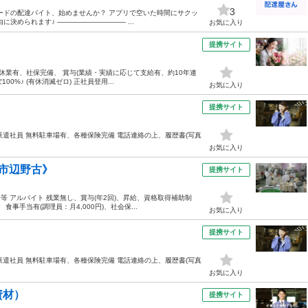
3
ードの配達バイト、始めませんか？ アプリで空いた時間にサクッ
決められます♪ ―――――――――― ...
お気に入り
提携サイト
休業有、社保完備、 賞与(業績・実績に応じて支給有、約10年連
0%♪ (有休消滅ゼロ) 正社員登用...
お気に入り
提携サイト
派遣社員 無料駐車場有、各種保険完備 電話連絡の上、履歴書(写真
お気に入り
市辺野古》
提携サイト
等 アルバイト 残業無し、賞与(年2回)、昇給、資格取得補助制
事手当有(調理員：月4,000円)、社会保...
お気に入り
提携サイト
派遣社員 無料駐車場有、各種保険完備 電話連絡の上、履歴書(写真
お気に入り
資材）
提携サイト