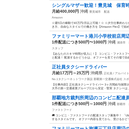
シングルマザー歓迎！豊見城 保育時間（
月給400,000円
沖縄
豊見城市
配送
Amazon
☆週5日の稼動で40万円/月以上可能！☆ ☆夕方仕事終わり
き方、自由なスタイルでの働き方を【Amazon Flex】で始
ファミリーマート港川小学校前店周辺
1件配送につき500円〜1000円
沖縄
浦添市
スタッフ
【あなたのスキマ時間が収入に！】 コンビニ・ファストフ
と配達！ 配達するかどうかは、オファーを見てその場で自由に
正社員タクシードライバー
月給17万円～25万円
沖縄県
正社員 / アルバイ
No.1タクシーネットワーク新設 那覇第一交通株式会社
スポ
【仕事内容】正社員タクシードライバー 3ヶ月間給与保障18～2
大手の第一交通産業グループだから安定・堅実 タクシーは、
那覇地方裁判所周辺のコンビニ配達
1件配送につき500円～1000円
沖縄
那覇市
ファストフード
🚚 コンビニ・ファストフードの配達スタッフ募集中！ 「Ub
するスタイルです。 オファー内容を見てから、受けるかどうか
ファミリーマート泡瀬三丁目店周辺