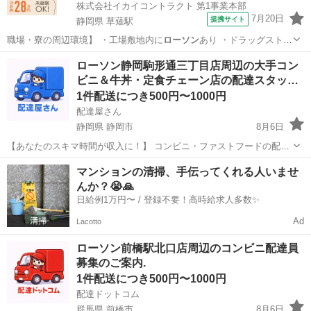
株式会社イカイコントラクト 第1事業本部
7月20日
提携サイト
静岡県 草薙駅
職場・寮の周辺環境】 ・工場敷地内に
ローソン
あり ・ドラッグストア
(24時間営業…
静岡
静岡市
草薙駅
その他
ローソン静岡駒形通三丁目店周辺の大手コン
ビニ＆牛丼・定食チェーン店の配達スタッ…
1件配送につき500円〜1000円
配達屋さん
静岡県 静岡市
8月6日
【あなたのスキマ時間が収入に！】 コンビニ・ファストフードの配達
バイト、始めませんか？ アプリで空いた時間にサクッと配達！ 配達す
静岡
静岡市
配送
スタッフ
マンションの清掃、手伝ってくれる人いませ
るかどうかは、オファーを見てその場で自由に決められます♪
んか？😭🙏
―――――――――― ...
日給例1万円〜 / 登録不要！高時給求人多数✨
Ad
Lacotto
ローソン前橋駅北口店周辺のコンビニ配達員
募集のご案内.
1件配送につき500円〜1000円
配達ドットコム
群馬県 前橋市
8月6日