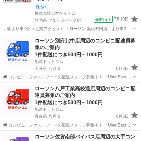
日払い
株式会社日本ケイテム
7月10日
提携サイト
静岡県 フルーツパーク駅
」駅より車7分 ＜近隣アクセス＞ 「
ローソン
浜松都田店」より車2分
福利厚生…
静岡
浜松市
フルーツパーク駅
その他
ローソン別府北中店周辺のコンビニ配達員募
集のご案内
1件配送につき500円～1000円
配達ドットコム
大分県 別府市
8月3日
🚚 コンビニ・ファストフードの配達スタッフ募集中！ 「Uber Eats」
や「出前館」のように、配達専用アプリを使ってお仕事するスタイル
大分
別府市
配送
ローソン
ローソン八戸工業高校通店周辺のコンビニ配
です。 オファー内容を見てから、受けるかどうかを自由に選べます！
達員募集のご案内
✅ 業務内容...
1件配送につき500円～1000円
配達ドットコム
青森県 八戸市
8月3日
🚚 コンビニ・ファストフードの配達スタッフ募集中！ 「Uber Eats」
や「出前館」のように、配達専用アプリを使ってお仕事するスタイル
青森
八戸市
配送
ローソン
ローソン佐賀南部バイパス店周辺の大手コン
です。 オファー内容を見てから、受けるかどうかを自由に選べます！