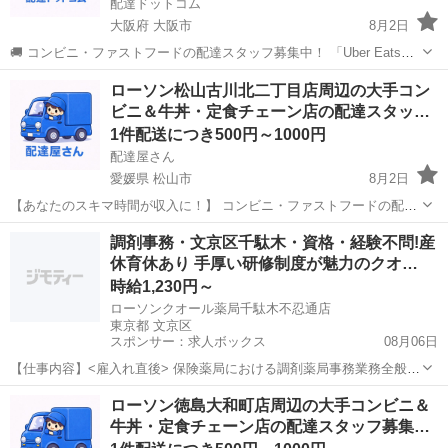
配達ドットコム
大阪府 大阪市
8月2日
🚚 コンビニ・ファストフードの配達スタッフ募集中！ 「Uber Eats」
や「出前館」のように、配達専用アプリを使ってお仕事するスタイル
大阪
大阪市
配送
ローソン
ローソン松山古川北二丁目店周辺の大手コン
です。 オファー内容を見てから、受けるかどうかを自由に選べます！
ビニ＆牛丼・定食チェーン店の配達スタッ…
✅ 業務内容...
1件配送につき500円～1000円
配達屋さん
愛媛県 松山市
8月2日
【あなたのスキマ時間が収入に！】 コンビニ・ファストフードの配達
バイト、始めませんか？ アプリで空いた時間にサクッと配達！ 配達す
愛媛
松山市
配送
スタッフ
調剤事務・文京区千駄木・資格・経験不問!産
るかどうかは、オファーを見てその場で自由に決められます♪
休育休あり 手厚い研修制度が魅力のクオ…
―――――――――― ...
時給1,230円～
ローソンクオール薬局千駄木不忍通店
東京都 文京区
スポンサー：求人ボックス
08月06日
【仕事内容】<雇入れ直後> 保険薬局における調剤薬局事務業務全般
・受付、処方箋入力、窓口業務全般、衛生業務 ・初回来局時アンケー
アルバイト・パート
ローソン徳島大和町店周辺の大手コンビニ＆
ト、ジェネリック医薬品についての案内 ・販売促進(商品ディスプレイ
牛丼・定食チェーン店の配達スタッフ募集…
含む)～会計業務 ・保険請求、日次...