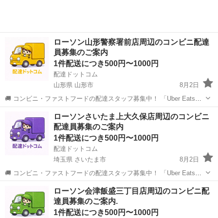
ローソン山形警察署前店周辺のコンビニ配達
員募集のご案内
1件配送につき500円〜1000円
配達ドットコム
山形県 山形市
8月2日
🚚 コンビニ・ファストフードの配達スタッフ募集中！ 「Uber Eats」
や「出前館」のように、配達専用アプリを使ってお仕事するスタイル
山形
山形市
配送
ファストフード
ローソンさいたま上大久保店周辺のコンビニ
です。 オファー内容を見てから、受けるかどうかを自由に選べます！
配達員募集のご案内
✅ 業務内容...
1件配送につき500円〜1000円
配達ドットコム
埼玉県 さいたま市
8月2日
🚚 コンビニ・ファストフードの配達スタッフ募集中！ 「Uber Eats」
や「出前館」のように、配達専用アプリを使ってお仕事するスタイル
埼玉
さいたま市
配送
ローソン
ローソン会津飯盛三丁目店周辺のコンビニ配
です。 オファー内容を見てから、受けるかどうかを自由に選べます！
達員募集のご案内.
✅ 業務内容...
1件配送につき500円〜1000円