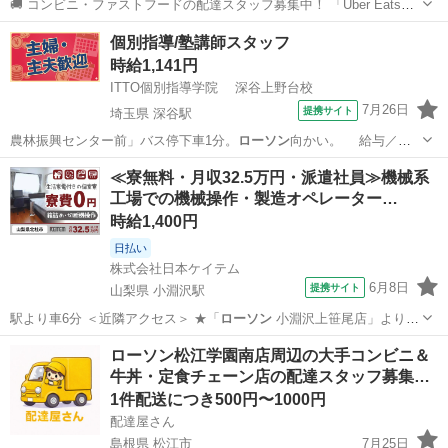
🚚 コンビニ・ファストフードの配達スタッフ募集中！ 「Uber Eats」
や「出前館」のように、配達専用アプリを使ってお仕事するスタイル
富山
富山市
配送
ローソン
個別指導/塾講師スタッフ
です。 オファー内容を見てから、受けるかどうかを自由に選べます！
時給1,141円
✅ 業務内容...
ITTO個別指導学院 深谷上野台校
7月26日
提携サイト
埼玉県 深谷駅
農林振興センター前」バス停下車1分。
ローソン
向かい。 給与／勤
務時間： （1…
埼玉
深谷市
深谷駅
塾講師
≪寮無料・月収32.5万円・派遣社員≫機械系
工場での機械操作・製造オペレーター…
時給1,400円
日払い
株式会社日本ケイテム
6月8日
提携サイト
山梨県 小淵沢駅
駅より車6分 ＜近隣アクセス＞ ★「
ローソン
小淵沢上笹尾店」より車
3分 福利…
山梨
北杜市
小淵沢駅
その他
ローソン松江学園南店周辺の大手コンビニ＆
牛丼・定食チェーン店の配達スタッフ募集…
1件配送につき500円〜1000円
配達屋さん
島根県 松江市
7月25日