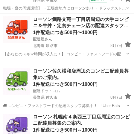
静岡県 草薙駅
職場・寮の周辺環境】 ・工場敷地内に
ローソン
あり ・ドラッグストア
(24時間営業…
静岡
静岡市
草薙駅
その他
ローソン釧路文苑一丁目店周辺の大手コンビ
ニ＆牛丼・定食チェーン店の配達スタッフ…
1件配送につき500円〜1000円
配達屋さん
北海道 釧路市
8月7日
【あなたのスキマ時間が収入に！】 コンビニ・ファストフードの配達
バイト、始めませんか？ アプリで空いた時間にサクッと配達！ 配達す
北海道
釧路市
配送
スタッフ
るかどうかは、オファーを見てその場で自由に決められます♪
ローソン佐久横和店周辺のコンビニ配達員募
―――――――――― ...
集のご案内。
1件配送につき500円〜1000円
配達ドットコム
長野県 佐久市
8月7日
🚚 コンビニ・ファストフードの配達スタッフ募集中！ 「Uber Eats」
や「出前館」のように、配達専用アプリを使ってお仕事するスタイル
長野
佐久市
配送
ローソン
ローソン 札幌南４条西三丁目店周辺のコンビ
です。 オファー内容を見てから、受けるかどうかを自由に選べます！
ニ配達員募集のご案内.
✅ 業務内容...
1件配送につき500円～1000円