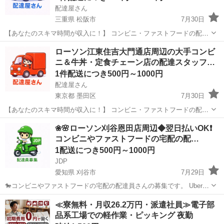
配達屋さん
三重県 松阪市
7月30日
【あなたのスキマ時間が収入に！】 コンビニ・ファストフードの配達
バイト、始めませんか？ アプリで空いた時間にサクッと配達！ 配達す
三重
松阪市
配送
スタッフ
ローソン江東住吉大門通店周辺の大手コンビ
るかどうかは、オファーを見てその場で自由に決められます♪
ニ＆牛丼・定食チェーン店の配達スタッフ…
―――――――――― ...
1件配送につき500円～1000円
配達屋さん
東京都 墨田区
7月30日
【あなたのスキマ時間が収入に！】 コンビニ・ファストフードの配達
バイト、始めませんか？ アプリで空いた時間にサクッと配達！ 配達す
東京
墨田区
配送
スタッフ
❀🌸ローソン刈谷恩田店周辺◆翌日払いOK❗️
るかどうかは、オファーを見てその場で自由に決められます♪
コンビニやファストフードの宅配の配…
―――――――――― ...
1配送につき500円～1000円
JDP
愛知県 刈谷市
7月29日
🐎コンビニやファストフードの宅配の配達員さんの募集です。 Uber
eatsや出前館のように配達専用アプリを使用していただき、オファー
愛知
刈谷市
配送
ファストフード
≪寮無料・月収26.2万円・派遣社員≫電子部
内容を確認していただいてから受ける受けないは自由となります。 配
品系工場での軽作業・ピッキング 夜勤
達時の使用...