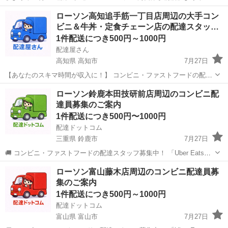
分 福利…
山梨
富士吉田市
富士山駅
その他
ローソン高知追手筋一丁目店周辺の大手コン
ビニ＆牛丼・定食チェーン店の配達スタッ…
1件配送につき500円～1000円
配達屋さん
高知県 高知市
7月27日
【あなたのスキマ時間が収入に！】 コンビニ・ファストフードの配達
バイト、始めませんか？ アプリで空いた時間にサクッと配達！ 配達す
高知
高知市
配送
スタッフ
ローソン鈴鹿本田技研前店周辺のコンビニ配
るかどうかは、オファーを見てその場で自由に決められます♪
達員募集のご案内
―――――――――― ...
1件配送につき500円〜1000円
配達ドットコム
三重県 鈴鹿市
7月27日
🚚 コンビニ・ファストフードの配達スタッフ募集中！ 「Uber Eats」
や「出前館」のように、配達専用アプリを使ってお仕事するスタイル
三重
鈴鹿市
配送
ファストフード
ローソン富山藤木店周辺のコンビニ配達員募
です。 オファー内容を見てから、受けるかどうかを自由に選べます！
集のご案内
✅ 業務内容...
1件配送につき500円～1000円
配達ドットコム
富山県 富山市
7月27日