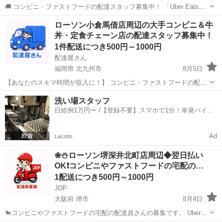
🚚 コンビニ・ファストフードの配達スタッフ募集中！ 「Uber Eats」
や「出前館」のように、配達専用アプリを使ってお仕事するスタイル
宮崎
宮崎市
配送
ローソン
ローソン小倉馬借店周辺の大手コンビニ＆牛
です。 オファー内容を見てから、受けるかどうかを自由に選べます！
丼・定食チェーン店の配達スタッフ募集中！
✅ 業務内容...
1件配送につき500円～1000円
配達屋さん
福岡県 北九州市
8月5日
【あなたのスキマ時間が収入に！】 コンビニ・ファストフードの配達
バイト、始めませんか？ アプリで空いた時間にサクッと配達！ 配達す
福岡
北九州市
配送
スタッフ
洗い場スタッフ
るかどうかは、オファーを見てその場で自由に決められます♪
日給例1万円〜 /【登録不要】スマホで1分！単発バイト
―――――――――― ...
一括検索✨
Ad
Lacotto
❀⛄ローソン堺深井北町店周辺◆翌日払い
OK❗️コンビニやファストフードの宅配の…
1配送につき500円～1000円
JDP
大阪府 堺市
8月4日
🐎コンビニやファストフードの宅配の配達員さんの募集です。 Uber