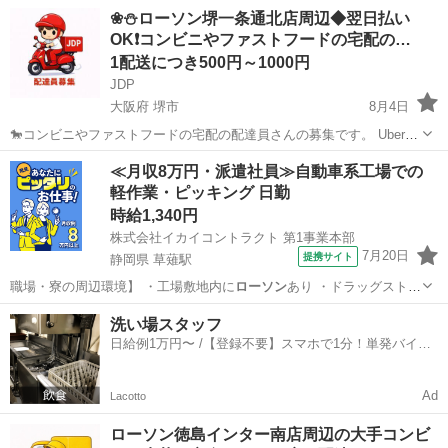
eatsや出前館のように配達専用アプリを使用していただき、オファー
大阪
堺市
配送
ファストフード
❀⛄ローソン堺一条通北店周辺◆翌日払い
内容を確認していただいてから受ける受けないは自由となります。 配
OK❗️コンビニやファストフードの宅配の…
達時の使用...
1配送につき500円～1000円
JDP
大阪府 堺市
8月4日
🐎コンビニやファストフードの宅配の配達員さんの募集です。 Uber
eatsや出前館のように配達専用アプリを使用していただき、オファー
大阪
堺市
配送
ファストフード
≪月収8万円・派遣社員≫自動車系工場での
内容を確認していただいてから受ける受けないは自由となります。 配
軽作業・ピッキング 日勤
達時の使用...
時給1,340円
株式会社イカイコントラクト 第1事業本部
7月20日
提携サイト
静岡県 草薙駅
職場・寮の周辺環境】 ・工場敷地内に
ローソン
あり ・ドラッグストア
(24時間営業…
静岡
静岡市
草薙駅
その他
洗い場スタッフ
日給例1万円〜 /【登録不要】スマホで1分！単発バイト
一括検索✨
Ad
Lacotto
ローソン徳島インター南店周辺の大手コンビ