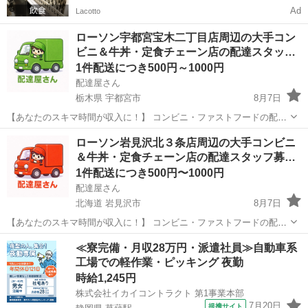
Ad
Lacotto
ローソン宇都宮宝木二丁目店周辺の大手コン
ビニ＆牛丼・定食チェーン店の配達スタッ…
1件配送につき500円～1000円
配達屋さん
栃木県 宇都宮市
8月7日
【あなたのスキマ時間が収入に！】 コンビニ・ファストフードの配達
バイト、始めませんか？ アプリで空いた時間にサクッと配達！ 配達す
栃木
宇都宮市
配送
スタッフ
ローソン岩見沢北３条店周辺の大手コンビニ
るかどうかは、オファーを見てその場で自由に決められます♪
＆牛丼・定食チェーン店の配達スタッフ募…
―――――――――― ...
1件配送につき500円〜1000円
配達屋さん
北海道 岩見沢市
8月7日
【あなたのスキマ時間が収入に！】 コンビニ・ファストフードの配達
バイト、始めませんか？ アプリで空いた時間にサクッと配達！ 配達す
北海道
岩見沢市
配送
スタッフ
≪寮完備・月収28万円・派遣社員≫自動車系
るかどうかは、オファーを見てその場で自由に決められます♪
工場での軽作業・ピッキング 夜勤
―――――――――― ...
時給1,245円
株式会社イカイコントラクト 第1事業本部
7月20日
提携サイト