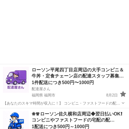
ローソン平尾四丁目店周辺の大手コンビニ＆
牛丼・定食チェーン店の配達スタッフ募集…
1件配送につき500円〜1000円
配達屋さん
福岡県 福岡市
8月2日
【あなたのスキマ時間が収入に！】 コンビニ・ファストフードの配達
バイト、始めませんか？ アプリで空いた時間にサクッと配達！ 配達す
福岡
福岡市
配送
スタッフ
❀🧣ローソン佐久横和店周辺◆翌日払いOK❗️
るかどうかは、オファーを見てその場で自由に決められます♪
コンビニやファストフードの宅配の配…
―――――――――― ...
1配送につき500円～1000円