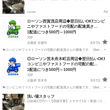
一括検索✨
Ad
Lacotto
ローソン西賀茂店周辺◆翌日払いOK❗️コンビ
ニやファストフードの宅配の配達員さ…
1配送につき500円～1000円
JDP
京都府 京都市
8月7日
🐎コンビニやファストフードの宅配の配達員さんの募集です。 Uber
eatsや出前館のように配達専用アプリを使用していただき、オファー
京都
京都市
配送
ファストフード
◎ローソン茨木舟木町店周辺◆翌日払いOK❗️
内容を確認していただいてから受ける受けないは自由となります。 配
コンビニやファストフードの宅配の配…
達時の使用...
1配送につき500円～1000円
JDP
大阪府 茨木市
8月7日
🐎コンビニやファストフードの宅配の配達員さんの募集です。 Uber
eatsや出前館のように配達専用アプリを使用していただき、オファー
大阪
茨木市
配送
ファストフード
洗い場スタッフ
内容を確認していただいてから受ける受けないは自由となります。 配
日給例1万円〜 /【登録不要】スマホで1分！単発バイト
達時の使用...
一括検索✨