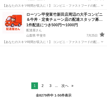
【あなたのスキマ時間が収入に！】 コンビニ・ファストフードの配達
バイト、始めませんか？ アプリで空いた時間にサクッと配達！ 配達す
島根
松江市
配送
スタッフ
ローソン甲斐富竹新田店周辺の大手コンビニ
るかどうかは、オファーを見てその場で自由に決められます♪
＆牛丼・定食チェーン店の配達スタッフ募…
―――――――――― ...
1件配送につき500円〜1000円
配達屋さん
山梨県 甲斐市
7月25日
【あなたのスキマ時間が収入に！】 コンビニ・ファストフードの配達
バイト、始めませんか？ アプリで空いた時間にサクッと配達！ 配達す
山梨
甲斐市
配送
スタッフ
るかどうかは、オファーを見てその場で自由に決められます♪
―――――――――― ...
1
2
3
...
次へ
全8279件中 1-50件表示