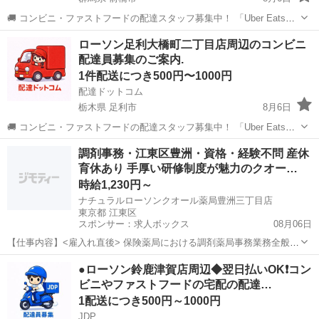
🚚 コンビニ・ファストフードの配達スタッフ募集中！ 「Uber Eats」
や「出前館」のように、配達専用アプリを使ってお仕事するスタイル
群馬
前橋市
配送
ローソン
ローソン足利大橋町二丁目店周辺のコンビニ
です。 オファー内容を見てから、受けるかどうかを自由に選べます！
配達員募集のご案内.
✅ 業務内容...
1件配送につき500円〜1000円
配達ドットコム
栃木県 足利市
8月6日
🚚 コンビニ・ファストフードの配達スタッフ募集中！ 「Uber Eats」
や「出前館」のように、配達専用アプリを使ってお仕事するスタイル
栃木
足利市
配送
ローソン
調剤事務・江東区豊洲・資格・経験不問 産休
です。 オファー内容を見てから、受けるかどうかを自由に選べます！
育休あり 手厚い研修制度が魅力のクオー…
✅ 業務内容...
時給1,230円～
ナチュラルローソンクオール薬局豊洲三丁目店
東京都 江東区
スポンサー：求人ボックス
08月06日
【仕事内容】<雇入れ直後> 保険薬局における調剤薬局事務業務全般
・受付、処方箋入力、窓口業務全般、衛生業務 ・初回来局時アンケー
アルバイト・パート
●ローソン鈴鹿津賀店周辺◆翌日払いOK❗️コン
ト、ジェネリック医薬品についての案内 ・販売促進(商品ディスプレイ
ビニやファストフードの宅配の配達…
含む)～会計業務 ・保険請求、日次...
1配送につき500円～1000円
JDP