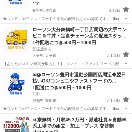
JDP
長野県 佐久市
8月2日
🐎コンビニやファストフードの宅配の配達員さんの募集です。 Uber
eatsや出前館のように配達専用アプリを使用していただき、オファー
長野
佐久市
配送
ファストフード
ローソン大分舞鶴町一丁目店周辺の大手コン
内容を確認していただいてから受ける受けないは自由となります。 配
ビニ＆牛丼・定食チェーン店の配達スタッ…
達時の使用...
1件配送につき500円～1000円
配達屋さん
大分県 大分市
7月31日
【あなたのスキマ時間が収入に！】 コンビニ・ファストフードの配達
バイト、始めませんか？ アプリで空いた時間にサクッと配達！ 配達す
大分
大分市
配送
スタッフ
❀🍩ローソン豊田市運動公園西店周辺◆翌日
るかどうかは、オファーを見てその場で自由に決められます♪
払いOK❗️コンビニやファストフードの…
―――――――――― ...
1配送につき500円～1000円
JDP
愛知県 豊田市
7月30日
🐎コンビニやファストフードの宅配の配達員さんの募集です。 Uber
eatsや出前館のように配達専用アプリを使用していただき、オファー
愛知
豊田市
配送
ファストフード
≪寮無料・月収45.3万円・派遣社員≫自動車
内容を確認していただいてから受ける受けないは自由となります。 配
系工場での組立・加工・プレス 交替制
達時の使用...