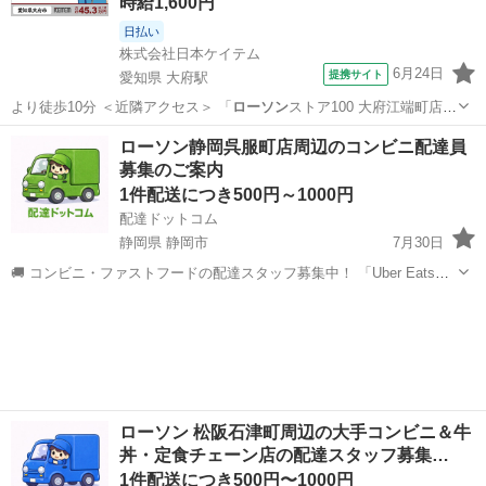
時給1,600円
日払い
株式会社日本ケイテム
6月24日
提携サイト
愛知県 大府駅
より徒歩10分 ＜近隣アクセス＞ 「
ローソン
ストア100 大府江端町店」
より車4…
愛知
大府市
大府駅
その他
ローソン静岡呉服町店周辺のコンビニ配達員
募集のご案内
1件配送につき500円～1000円
配達ドットコム
静岡県 静岡市
7月30日
🚚 コンビニ・ファストフードの配達スタッフ募集中！ 「Uber Eats」
や「出前館」のように、配達専用アプリを使ってお仕事するスタイル
静岡
静岡市
配送
ローソン
です。 オファー内容を見てから、受けるかどうかを自由に選べます！
✅ 業務内容...
ローソン 松阪石津町周辺の大手コンビニ＆牛
丼・定食チェーン店の配達スタッフ募集…
1件配送につき500円〜1000円