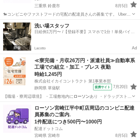
三重県 鈴鹿市
8月5日
🐎コンビニやファストフードの宅配の配達員さんの募集です。 Uber
eatsや出前館のように配達専用アプリを使用していただき、オファー
三重
鈴鹿市
配送
ファストフード
洗い場スタッフ
内容を確認していただいてから受ける受けないは自由となります。 配
日給例1万円〜 /【登録不要】スマホで1分！単発バイト
達時の使用...
一括検索✨
Ad
Lacotto
≪寮完備・月収26万円・派遣社員≫自動車系
工場での組立・加工・プレス 夜勤
時給1,245円
株式会社イカイコントラクト 第1事業本部
7月20日
提携サイト
静岡県 草薙駅
【職場・寮周辺環境】 ・工場敷地内に
ローソン
あり ・ドラッグストア
(ウエルシア)…
静岡
静岡市
草薙駅
その他
ローソン宮崎江平中町店周辺のコンビニ配達
員募集のご案内.
1件配送につき500円〜1000円
配達ドットコム
宮崎県 宮崎市
8月5日