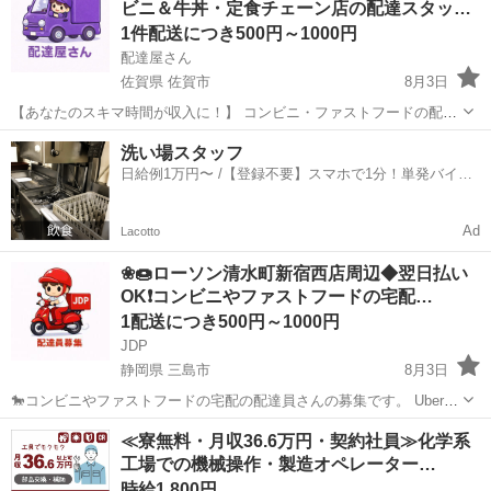
ビニ＆牛丼・定食チェーン店の配達スタッ…
✅ 業務内容...
1件配送につき500円～1000円
配達屋さん
佐賀県 佐賀市
8月3日
【あなたのスキマ時間が収入に！】 コンビニ・ファストフードの配達
バイト、始めませんか？ アプリで空いた時間にサクッと配達！ 配達す
佐賀
佐賀市
配送
スタッフ
洗い場スタッフ
るかどうかは、オファーを見てその場で自由に決められます♪
日給例1万円〜 /【登録不要】スマホで1分！単発バイト
―――――――――― ...
一括検索✨
Ad
Lacotto
❀🍩ローソン清水町新宿西店周辺◆翌日払い
OK❗️コンビニやファストフードの宅配…
1配送につき500円～1000円
JDP
静岡県 三島市
8月3日
🐎コンビニやファストフードの宅配の配達員さんの募集です。 Uber
eatsや出前館のように配達専用アプリを使用していただき、オファー
静岡
三島市
配送
ファストフード
≪寮無料・月収36.6万円・契約社員≫化学系
内容を確認していただいてから受ける受けないは自由となります。 配
工場での機械操作・製造オペレーター…
達時の使用...
時給1,800円