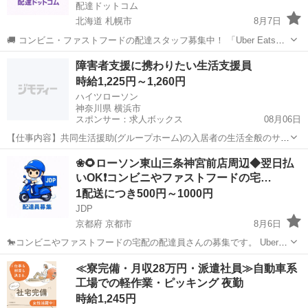
配達ドットコム
北海道 札幌市
8月7日
🚚 コンビニ・ファストフードの配達スタッフ募集中！ 「Uber Eats」
や「出前館」のように、配達専用アプリを使ってお仕事するスタイル
北海道
札幌市
配送
ローソン
障害者支援に携わりたい生活支援員
です。 オファー内容を見てから、受けるかどうかを自由に選べます！
時給1,225円～1,260円
✅ 業務内容...
ハイツローソン
神奈川県 横浜市
スポンサー：求人ボックス
08月06日
【仕事内容】共同生活援助(グループホーム)の入居者の生活全般のサポ
ートをします。 <業務内容> ・入居者の方の相談を受ける ・入居者の
アルバイト・パート
❀🌻ローソン東山三条神宮前店周辺◆翌日払
方と一緒に居室の掃除をする ・夕食にサラダやみそ汁を作る など 雇
いOK❗️コンビニやファストフードの宅…
用期間の定め:なし 従事すべき...
1配送につき500円～1000円
JDP
京都府 京都市
8月6日
🐎コンビニやファストフードの宅配の配達員さんの募集です。 Uber
eatsや出前館のように配達専用アプリを使用していただき、オファー
京都
京都市
配送
ファストフード
≪寮完備・月収28万円・派遣社員≫自動車系
内容を確認していただいてから受ける受けないは自由となります。 配
工場での軽作業・ピッキング 夜勤
達時の使用...
時給1,245円