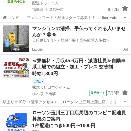
配達ドットコム
福島県 会津若松市
8月2日
🚚 コンビニ・ファストフードの配達スタッフ募集中！ 「Uber Eats」
や「出前館」のように、配達専用アプリを使ってお仕事するスタイル
福島
会津若松市
配送
ファストフード
マンションの清掃、手伝ってくれる人いませ
です。 オファー内容を見てから、受けるかどうかを自由に選べます！
んか？😭🙏
✅ 業務内容...
日給例1万円〜 / 登録不要！高時給求人多数✨
Ad
Lacotto
≪寮無料・月収45.6万円・派遣社員≫自動車
系工場での組立・加工・プレス 交替制
時給1,800円
日払い
株式会社日本ケイテム
7月3日
提携サイト
栃木県 石橋駅
駅より車10分 ＜近隣アクセス＞ 「
ローソン
上三川上蒲生店」より徒
歩3分 福…
栃木
石橋駅
その他
ローソン玉川三丁目店周辺のコンビニ配達員
募集のご案内
1件配送につき500円〜1000円