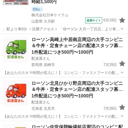
時給1,500円
日払い
株式会社日本ケイテム
6月19日
提携サイト
山梨県 大月駅
」駅より車8分 ＜近隣アクセス＞ 「
ローソン
大月一丁目店」より車6
分 福利厚…
山梨
大月市
大月駅
その他
ローソン高崎上中居南店周辺の大手コンビニ
＆牛丼・定食チェーン店の配達スタッフ募…
1件配送につき500円〜1000円
配達屋さん
群馬県 高崎市
7月29日
【あなたのスキマ時間が収入に！】 コンビニ・ファストフードの配達
バイト、始めませんか？ アプリで空いた時間にサクッと配達！ 配達す
群馬
高崎市
配送
スタッフ
ローソン北見ひかり野店周辺の大手コンビニ
るかどうかは、オファーを見てその場で自由に決められます♪
＆牛丼・定食チェーン店の配達スタッフ募…
―――――――――― ...
1件配送につき500円〜1000円
配達屋さん
北海道 北見市
7月28日
【あなたのスキマ時間が収入に！】 コンビニ・ファストフードの配達
バイト、始めませんか？ アプリで空いた時間にサクッと配達！ 配達す
北海道
北見市
配送
スタッフ
ローソン佐世保競輪場前店周辺のコンビニ配
るかどうかは、オファーを見てその場で自由に決められます♪