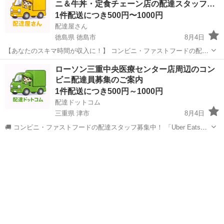
ニ＆牛丼・定食チェーン店の配達スタッフ…
1件配送につき500円〜1000円
配達屋さん
徳島県 徳島市
8月4日
【あなたのスキマ時間が収入に！】 コンビニ・ファストフードの配達
バイト、始めませんか？ アプリで空いた時間にサクッと配達！ 配達す
徳島
徳島市
配送
スタッフ
ローソン三重中央医療センター店周辺のコン
るかどうかは、オファーを見てその場で自由に決められます♪
ビニ配達員募集のご案内
―――――――――― ...
1件配送につき500円～1000円
配達ドットコム
三重県 津市
8月4日
🚚 コンビニ・ファストフードの配達スタッフ募集中！ 「Uber Eats」
や「出前館」のように、配達専用アプリを使ってお仕事するスタイル
三重
津市
配送
ローソン
です。 オファー内容を見てから、受けるかどうかを自由に選べます！
✅ 業務内容...