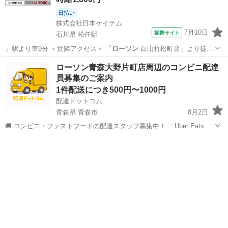
日払い
株式会社日本ケイテム
7月10日
提携サイト
石川県 松任駅
」駅より車9分 ＜近隣アクセス＞ 「
ローソン
白山竹松町店」より徒歩
10分 福…
石川
白山市
松任駅
その他
ローソン青森大野片町店周辺のコンビニ配達
員募集のご案内
1件配送につき500円〜1000円
配達ドットコム
青森県 青森市
8月2日
🚚 コンビニ・ファストフードの配達スタッフ募集中！ 「Uber Eats」
や「出前館」のように、配達専用アプリを使ってお仕事するスタイル
青森
青森市
配送
ローソン
です。 オファー内容を見てから、受けるかどうかを自由に選べます！
✅ 業務内容...