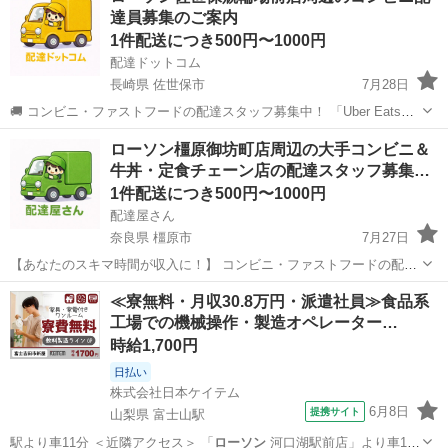
達員募集のご案内
―――――――――― ...
1件配送につき500円〜1000円
配達ドットコム
長崎県 佐世保市
7月28日
🚚 コンビニ・ファストフードの配達スタッフ募集中！ 「Uber Eats」
や「出前館」のように、配達専用アプリを使ってお仕事するスタイル
長崎
佐世保市
配送
ローソン
ローソン橿原御坊町店周辺の大手コンビニ＆
です。 オファー内容を見てから、受けるかどうかを自由に選べます！
牛丼・定食チェーン店の配達スタッフ募集…
✅ 業務内容...
1件配送につき500円〜1000円
配達屋さん
奈良県 橿原市
7月27日
【あなたのスキマ時間が収入に！】 コンビニ・ファストフードの配達
バイト、始めませんか？ アプリで空いた時間にサクッと配達！ 配達す
奈良
橿原市
配送
スタッフ
≪寮無料・月収30.8万円・派遣社員≫食品系
るかどうかは、オファーを見てその場で自由に決められます♪
工場での機械操作・製造オペレーター…
―――――――――― ...
時給1,700円
日払い
株式会社日本ケイテム
6月8日
提携サイト
山梨県 富士山駅
駅より車11分 ＜近隣アクセス＞ 「
ローソン
河口湖駅前店」より車11