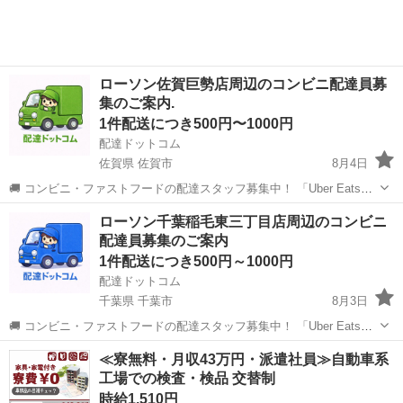
ローソン佐賀巨勢店周辺のコンビニ配達員募
集のご案内.
1件配送につき500円〜1000円
配達ドットコム
佐賀県 佐賀市
8月4日
🚚 コンビニ・ファストフードの配達スタッフ募集中！ 「Uber Eats」
や「出前館」のように、配達専用アプリを使ってお仕事するスタイル
佐賀
佐賀市
配送
ローソン
ローソン千葉稲毛東三丁目店周辺のコンビニ
です。 オファー内容を見てから、受けるかどうかを自由に選べます！
配達員募集のご案内
✅ 業務内容...
1件配送につき500円～1000円
配達ドットコム
千葉県 千葉市
8月3日
🚚 コンビニ・ファストフードの配達スタッフ募集中！ 「Uber Eats」
や「出前館」のように、配達専用アプリを使ってお仕事するスタイル
千葉
千葉市
配送
ローソン
≪寮無料・月収43万円・派遣社員≫自動車系
です。 オファー内容を見てから、受けるかどうかを自由に選べます！
工場での検査・検品 交替制
✅ 業務内容...
時給1,510円