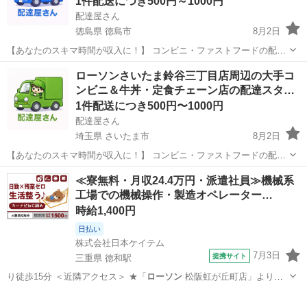
1件配送につき500円～1000円
配達屋さん
徳島県 徳島市
8月2日
【あなたのスキマ時間が収入に！】 コンビニ・ファストフードの配達
バイト、始めませんか？ アプリで空いた時間にサクッと配達！ 配達す
徳島
徳島市
配送
スタッフ
ローソンさいたま鈴谷三丁目店周辺の大手コ
るかどうかは、オファーを見てその場で自由に決められます♪
ンビニ＆牛丼・定食チェーン店の配達スタ…
―――――――――― ...
1件配送につき500円〜1000円
配達屋さん
埼玉県 さいたま市
8月2日
【あなたのスキマ時間が収入に！】 コンビニ・ファストフードの配達
バイト、始めませんか？ アプリで空いた時間にサクッと配達！ 配達す
埼玉
さいたま市
配送
スタッフ
≪寮無料・月収24.4万円・派遣社員≫機械系
るかどうかは、オファーを見てその場で自由に決められます♪
工場での機械操作・製造オペレーター…
―――――――――― ...
時給1,400円
日払い
株式会社日本ケイテム
7月3日
提携サイト
三重県 徳和駅
り徒歩15分 ＜近隣アクセス＞ ★「
ローソン
松阪虹が丘町店」より車5
分 福利…
三重
松阪市
徳和駅
その他