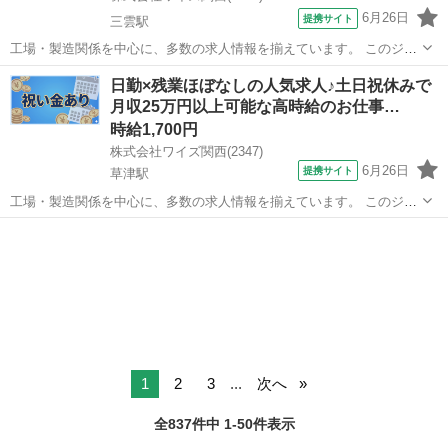
6月26日
提携サイト
三雲駅
工場・製造関係を中心に、多数の求人情報を揃えています。 このジャ
ンルのお仕事の案件数は、滋賀県ではトップクラス! 製造業などの『滋
滋賀
湖南市
三雲駅
その他
日勤×残業ほぼなしの人気求人♪土日祝休みで
賀のものづくり』を人材面はもとより、大手企業を中心にアウトソー
月収25万円以上可能な高時給のお仕事…
シングとして「ものづくり」そのも...
時給1,700円
株式会社ワイズ関西(2347)
6月26日
提携サイト
草津駅
工場・製造関係を中心に、多数の求人情報を揃えています。 このジャ
ンルのお仕事の案件数は、滋賀県ではトップクラス! 製造業などの『滋
滋賀
守山市
草津駅
その他
賀のものづくり』を人材面はもとより、大手企業を中心にアウトソー
シングとして「ものづくり」そのも...
1
2
3
...
次へ
全837件中 1-50件表示