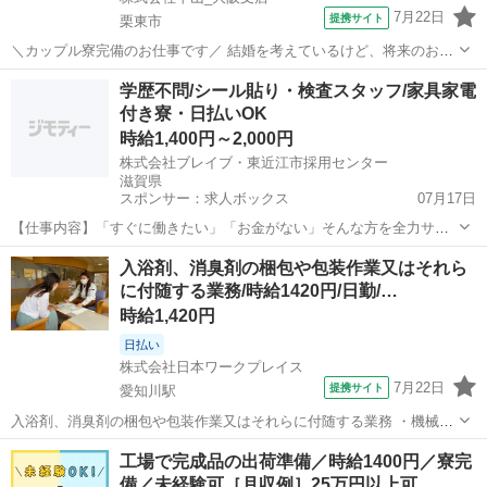
7月22日
提携サイト
栗東市
＼カップル寮完備のお仕事です／ 結婚を考えているけど、将来のお金
が不安・・・ カップル寮なら、その悩みを解決できます！ ☆引越費用
滋賀
栗東市
その他
学歴不問/シール貼り・検査スタッフ/家具家電
や敷金礼金の初期費もは会社が負担！ ☆1LDK～2DKの広々としたお部
付き寮・日払いOK
屋です！ ☆同じ職場で...
時給1,400円～2,000円
株式会社ブレイブ・東近江市採用センター
滋賀県
スポンサー：求人ボックス
07月17日
【仕事内容】「すぐに働きたい」「お金がない」そんな方を全力サポ
ート! 「手持ちが少ない」「今すぐ収入が必要」「住む場所がない」
アルバイト・パート
入浴剤、消臭剤の梱包や包装作業又はそれら
そんな状況でも安心! 即勤務・即収入・即入寮OK のお仕事多数! <こん
に付随する業務/時給1420円/日勤/…
な方におすすめ> 所持金ゼロで...
時給1,420円
日払い
株式会社日本ワークプレイス
7月22日
提携サイト
愛知川駅
入浴剤、消臭剤の梱包や包装作業又はそれらに付随する業務 ・機械に
充填された入浴剤や消臭剤等の製品（20kg）程をパレットに５段（高
滋賀
愛知郡
愛知川駅
その他
工場で完成品の出荷準備／時給1400円／寮完
さ1m程）に積んでいく ・積まれたパレットをハンドリフトを使い集荷
備／未経験可［月収例］25万円以上可
場所に運ぶ ・集荷された製品...