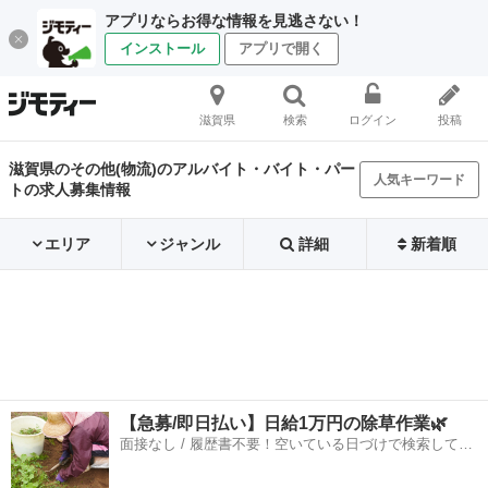
アプリならお得な情報を見逃さない！
インストール
アプリで開く
滋賀県
検索
ログイン
投稿
滋賀県のその他(物流)のアルバイト・バイト・パー
人気キーワード
トの求人募集情報
エリア
ジャンル
詳細
新着順
【急募/即日払い】日給1万円の除草作業🌿
面接なし / 履歴書不要！空いている日づけで検索して即
日はたらける✨