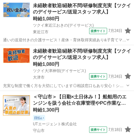
未経験者歓迎/経験不問/研修制度充実【ツクイ
のデイサービス/送迎スタッフ求人】
時給1,080円
ツクイ東近江おきの(デイサービス)
7月24日
提携サイト
東近江市
通いの送迎付きの介護サービス！産休・育休取得実績あり&子育てママ
在籍中！ライフイベントにも柔軟に対応しています。 ★☆ 働きやすい
滋賀
東近江市
その他
未経験者歓迎/経験不問/研修制度充実【ツクイ
メリット多数 ★☆ ＼＼サービス・職種の魅力／／ 送迎業務を通し
のデイサービス/送迎スタッフ求人】
て、お客様から感謝の言葉を...
時給1,080円
ツクイ大津神領(デイサービス)
7月24日
提携サイト
大津市
充実な制度で働く方を大切にしています◎相談窓口もあり安心！シフ
ト勤務で働きやすさ抜群の環境です。 ★☆ 働きやすいメリット多数
滋賀
大津市
その他
＜守山市＞【日勤×土日休み！】船舶用のエ
★☆ ＼＼サービス・職種の魅力／／ 送迎業務を通して、お客様から感
ンジンを扱う会社☆在庫管理やPC作業な…
謝の言葉を直接いただけたり...
時給1,300円
日払い
UTエージェント株式会社
7月18日
提携サイト
守山市