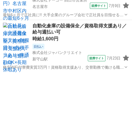
株式会社トーコー 四日市営業所
7月9日
提携サイト
名古屋市
最短6ヶ月で正社員に!! 大手企業のグループ会社で正社員を目指せるお
仕事です。 〜お仕事内容〜 設備保全(電計) 保全計画に則した工事計
愛知
名古屋市
その他
自動化倉庫の設備保全／資格取得支援あり／
画・手配・工事管理 電計備品の管理 起業、修繕などの検討・見積など
給与週払い可
設備故障時の緊急対応...
時給1,600円
日払い
株式会社ジャパンクリエイト
7月23日
提携サイト
新守山駅
格安WiFi付寮費実質3万円！資格取得支援あり、交替勤務で働ける職場
／20代・30代・40代・50代在籍中 ＼株式会社ジャパンクリエイトの強
愛知
名古屋市
新守山駅
その他
み／ 【製造・物流に特化した圧倒的な専門性】 ジャパンクリエイト
は、製造・物流分...