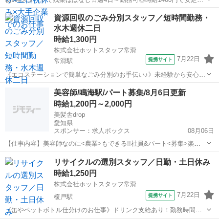
入 【仕事内容】
愛知
刈谷市
その他
資源回収のごみ分別スタッフ／短時間勤務・
・・・・・・・・・・・・・・・・・・・・・・・・・・・・・・・
水木週休二日
・・・・・・・・・ 大手携帯キャリアショップでの 販売・接客のお仕
事◎ ...
時給1,300円
株式会社ホットスタッフ常滑
7月22日
提携サイト
常滑駅
《エコステーションで簡単なごみ分別のお手伝い♪》未経験から安心し
てスタート/週休2日＆短時間勤務 ＼ホットスタッフ常滑が選ばれる理
愛知
常滑市
常滑駅
その他
美容師/鳴海駅/パート募集/8月6日更新
由／ ◆ 幅広いお仕事をご紹介！ 製造・軽作業・事務・販売まで、さ
時給1,200円～2,000円
まざまなお仕事をご用意。...
美髪舎drop
愛知県
スポンサー：求人ボックス
08月06日
【仕事内容】美容師なのに<農業>もできる!!社員&パート<募集>楽し
める環境があります <募集職種> 美容師 <仕事内容> カット カラー パ
アルバイト・パート
リサイクルの選別スタッフ／日勤・土日休み
ーマ 着付け ハワイアンロミロミ メイク 『美容師一般業務』 ブランク
時給1,250円
による技術の遅れは...
株式会社ホットスタッフ常滑
7月22日
提携サイト
榎戸駅
《缶やペットボトル仕分けのお仕事》ドリンク支給あり！勤務時間の