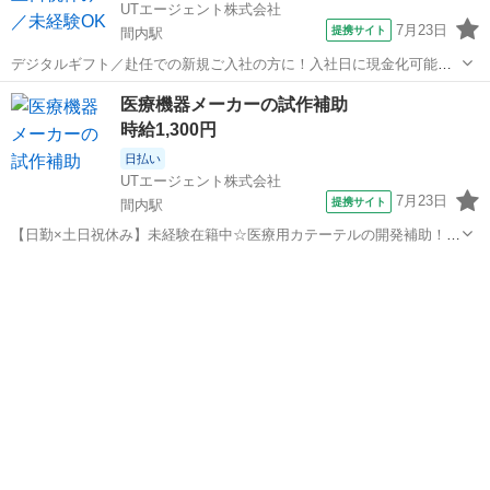
UTエージェント株式会社
7月23日
提携サイト
間内駅
デジタルギフト／赴任での新規ご入社の方に！入社日に現金化可能な
デジタルギフトで2万円分支給♪／日払い制度／利用申し込み完了後～
愛知
春日井市
間内駅
その他
医療機器メーカーの試作補助
最短5分で受け取り可能！スマホから簡単に申請いただけます！※規定
時給1,300円
あり ●収入を増やしたい ●貯金...
日払い
UTエージェント株式会社
7月23日
提携サイト
間内駅
【日勤×土日祝休み】未経験在籍中☆医療用カテーテルの開発補助！年
休123日♪明るい髪色OK◎ 【デジタルギフト】 赴任での新規ご入社の
愛知
春日井市
間内駅
その他
方に！入社日に現金化可能なデジタルギフトで2万円分支給♪ 【日払い
制度】 利用申し込み...