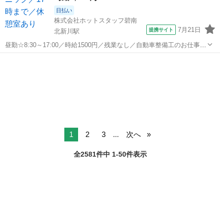
日払い
株式会社ホットスタッフ碧南
7月21日
提携サイト
北新川駅
昼勤☆8:30～17:00／時給1500円／残業なし／自動車整備工のお仕事！
【仕事内容】 ■奇麗な現場です ■お弁当注文できます ■休憩室あり ■簡
愛知
碧南市
北新川駅
その他
易ロッカーあり ■駐車場あり 残業なしなのでプライベート充実♪ 基本
日...
1
2
3
...
次へ
全2581件中 1-50件表示