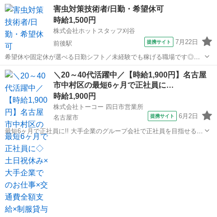
相談可能/土日休み/週4～OK♪ ＼ホットスタッフ常滑が選ばれる理由／
愛知
常滑市
榎戸駅
その他
害虫対策技術者/日勤・希望休可
◆ 幅広いお仕事をご紹介！ 製造・軽作業・事務・販売まで、さまざま
時給1,500円
なお仕事をご用意。 ...
株式会社ホットスタッフ刈谷
7月22日
提携サイト
前後駅
希望休や固定休が選べる日勤シフト／未経験でも稼げる職場です◎
【仕事内容】
愛知
豊明市
前後駅
その他
＼20～40代活躍中／【時給1,900円】名古屋
・・・・・・・・・・・・・・・・・・・・・・・・・・・・・・・
市中村区の最短6ヶ月で正社員に…
・・・・・・・・・ 害虫駆除・シロアリ駆除や 対策・消毒を行う会社
さんでのお仕事！...
時給1,900円
株式会社トーコー 四日市営業所
6月2日
提携サイト
名古屋市
最短6ヶ月で正社員に!! 大手企業のグループ会社で正社員を目指せるお
仕事です。 〜お仕事内容〜 設備保全(電計) 保全計画に則した工事計
愛知
名古屋市
その他
画・手配・工事管理 電計備品の管理 起業、修繕などの検討・見積など
設備故障時の緊急対応...