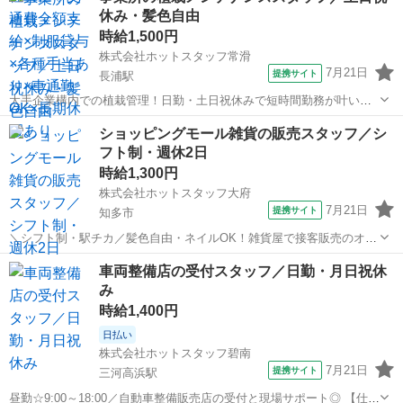
休み・髪色自由
検討・見積など設備...
時給1,500円
株式会社ホットスタッフ常滑
7月21日
提携サイト
長浦駅
大手企業構内での植栽管理！日勤・土日祝休みで短時間勤務が叶いま
す◎ ＼ホットスタッフ常滑が選ばれる理由／ ◆ 幅広いお仕事をご紹
愛知
知多市
長浦駅
その他
ショッピングモール雑貨の販売スタッフ／シ
介！ 製造・軽作業・事務・販売まで、さまざまなお仕事をご用意。 空
フト制・週休2日
港関連のお仕事から地元企業...
時給1,300円
株式会社ホットスタッフ大府
7月21日
提携サイト
知多市
＼シフト制・駅チカ／髪色自由・ネイルOK！雑貨屋で接客販売のオシ
ゴト☆ 【仕事内容】 ☆ オシゴト内容 ☆ 雑貨屋でお客様への接
愛知
知多市
その他
車両整備店の受付スタッフ／日勤・月日祝休
客・販売 をしていただきます！ 業務内容としては、 （1）開店準備
み
軽くお掃除し...
時給1,400円
日払い
株式会社ホットスタッフ碧南
7月21日
提携サイト
三河高浜駅
昼勤☆9:00～18:00／自動車整備販売店の受付と現場サポート◎ 【仕事