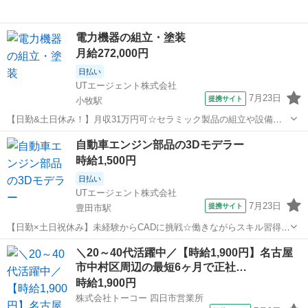
電力機器の組立・塗装
月給272,000円
日払い
UTエージェント株式会社
7月23日
提携サイト
小牧駅
【日勤&土日休み！】月収31万円可☆セラミック製品の組立や設備保
全など♪ 【デジタルギフト】 赴任での新規ご入社の方に！入社日に現
愛知
小牧市
小牧駅
その他
自動車エンジン部品の3Dモデラー
金化可能なデジタルギフトで2万円分支給♪ 【日払い制度】 利用申し込
時給1,500円
み完了後～最短5分で受...
日払い
UTエージェント株式会社
7月23日
提携サイト
豊田市駅
【日勤×土日祝休み】未経験からCADに挑戦☆働きながらスキル習得
◎3Dモデリング 【デジタルギフト】 赴任での新規ご入社の方に！入
愛知
豊田市
豊田市駅
その他
＼20～40代活躍中／【時給1,900円】名古屋
社日に現金化可能なデジタルギフトで2万円分支給♪ 【日払い制度】 利
市中村区周辺の最短6ヶ月で正社…
用申し込み完了後～最短...
時給1,900円
株式会社トーコー 四日市営業所