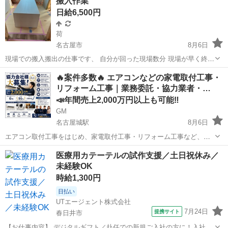
搬入作業
日給6,500円
荷
名古屋市
8月6日
現場での搬入搬出の仕事です、 自分が回った現場数分 現場が早く終わ
っても日給保証 6500円〜23,000円 半日４時間以内作業 8〜12時 13
愛知
名古屋市
その他
🔥案件多数🔥 エアコンなどの家電取付工事・
時〜17時 17時〜20時 6500円〜 8〜17時8時間以内 13500円...
リフォーム工事｜業務委託・協力業者・…
📣年間売上2,000万円以上も可能‼️
GM
名古屋城駅
8月6日
エアコン取付工事をはじめ、家電取付工事・リフォーム工事など、多
数の案件をご用意しております！ 大手家電量販店様をはじめ、不動産
愛知
名古屋市
名古屋城駅
その他
スタッフ
医療用カテーテルの試作支援／土日祝休み／
管理会社様・建設会社様・工務店様・電材販売会社様・通販会社様な
未経験OK
ど、多数の企業様とお取引しておりま...
時給1,300円
日払い
UTエージェント株式会社
7月24日
提携サイト
春日井市
【お仕事内容】 デジタルギフト／赴任での新規ご入社の方に！入社日