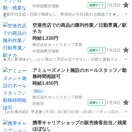
7月22日
提携サイト
中部国際空港駅
通勤手当支給・日勤で残業なし、希望休が月4日取れる職場です★ ＼
ホットスタッフ常滑が選ばれる理由／ ◆ 幅広いお仕事をご紹介！ 製
愛知
常滑市
中部国際空港駅
その他
空港売店での商品の陳列作業／日勤専属／駅
造・軽作業・事務・販売まで、さまざまなお仕事をご用意。 空港関連
チカ
のお仕事から地元企業まで、...
時給1,330円
株式会社ホットスタッフ常滑
7月22日
提携サイト
中部国際空港駅
★月に希望休がしっかり取れて予定が立てやすい！日勤で通勤ラクラ
ク♪ ＼ホットスタッフ常滑が選ばれる理由／ ◆ 幅広いお仕事をご紹
愛知
常滑市
中部国際空港駅
その他
アミューズメント施設のホールスタッフ／勤
介！ 製造・軽作業・事務・販売まで、さまざまなお仕事をご用意。 空
務時間相談可
港関連のお仕事から地元企業...
時給1,450円
日払い
株式会社ホットスタッフ碧南
7月24日
提携サイト
碧南市
【お仕事内容】 早遅番☆8:30～16:30│16:00～24:00／パチンコ店のホ
ールスタッフ／未経験者歓迎 【仕事内容】 ■無料駐車場有り ■タイム
愛知
碧南市
その他
携帯キャリアショップの販売接客担当／残業
カード、ロッカーあります。 ■制服有り、貸出してもらえます。 ■職
ほぼなし
場の...