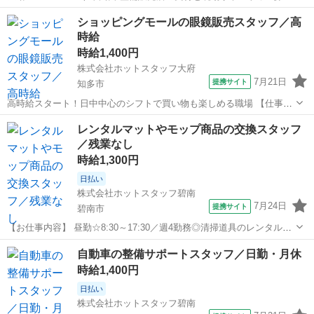
内容】 ・空調完備 ・休憩室あり(ロッカーもあり) ・駐車場あり ・服
愛知
高浜市
三河高浜駅
その他
ショッピングモールの眼鏡販売スタッフ／高
装あり ・キレイな職場 ＼ 自動車好き必見のアクティブワーク★ ／ オ
時給
フィス...
時給1,400円
株式会社ホットスタッフ大府
7月21日
提携サイト
知多市
高時給スタート！日中中心のシフトで買い物も楽しめる職場 【仕事内
容】 【作業内容】 メガネショップでお客様への接客・販売 ・来店さ
愛知
知多市
その他
レンタルマットやモップ商品の交換スタッフ
れたお客様への接客 ・レジでのお会計や袋詰め ・商品購入や修理等の
／残業なし
ご案内 ・視力測定 等...
時給1,300円
日払い
株式会社ホットスタッフ碧南
7月24日
提携サイト
碧南市
【お仕事内容】 昼勤☆8:30～17:30／週4勤務◎清掃道具のレンタルモ
ップやマットの交換 【仕事内容】 ・駐車場あり ・指定制服あり 週4
愛知
碧南市
その他
自動車の整備サポートスタッフ／日勤・月休
勤務☆ ※基本的に土・日・月休みですが連休前は 月曜休みが他の曜日
時給1,400円
に変更になる...
日払い
株式会社ホットスタッフ碧南