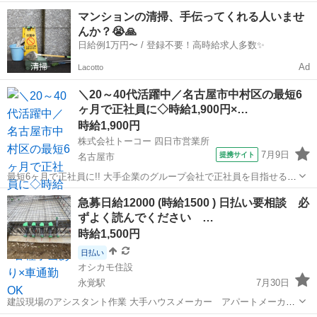
数の案件をご用意しております！ 大手家電量販店様をはじめ、不動産
愛知
名古屋市
名古屋城駅
その他
給湯器
マンションの清掃、手伝ってくれる人いませ
管理会社様・建設会社様・工務店様・電材販売会社様・通販会社様な
んか？😭🙏
ど、多数の企業様とお取引しておりま...
日給例1万円〜 / 登録不要！高時給求人多数✨
Ad
Lacotto
＼20～40代活躍中／名古屋市中村区の最短6
ヶ月で正社員に◇時給1,900円×…
時給1,900円
株式会社トーコー 四日市営業所
7月9日
提携サイト
名古屋市
最短6ヶ月で正社員に!! 大手企業のグループ会社で正社員を目指せるお
仕事です。 〜お仕事内容〜 設備保全(電計) 保全計画に則した工事計
愛知
名古屋市
その他
急募日給12000 (時給1500 ) 日払い要相談 必
画・手配・工事管理 電計備品の管理 起業、修繕などの検討・見積など
ずよく読んでください …
設備故障時の緊急対応...
時給1,500円
日払い
オシカモ住設
永覚駅
7月30日
建設現場のアシスタント作業 大手ハウスメーカー アパートメーカ
ー 一次下請けの水道工事です (けっこう肉体労働と思って頂いた方