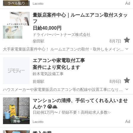
Ad
Lacotto
量販店案件中心｜ルームエアコン取付スタッ
フ
日給40,000円
ドライバーパートナーズ株式会社
柴田駅
8月7日
大手家電量販店案件中心！ ルームエアコンの取付・取外しをメインに
行っていただくお仕事です。 ご家庭・空室物件・新築住宅など、安定
愛知
東海市
柴田駅
その他
量販店
エアコンや家電取付工事
した案件数があります。 ■仕事内容 ・エアコンの取付・取外し ・大手
案件により変化します
家電量販店案件中心 ・...
鈴木電気設備工事
前畑駅
8月6日
ハウスメーカーや家電量販店のエアコン等の配線や設置工事になりま
す、 形態はアルバイトから業務委託になります、 対応地域は愛知県、
愛知
豊橋市
前畑駅
その他
マンションの清掃、手伝ってくれる人いませ
静岡県浜松市までになります、 即戦力で対応も出来ます、 即戦力対応
んか？😭🙏
住宅配線、家電...
日給例1万円〜 / 登録不要！高時給求人多数✨
Ad
Lacotto