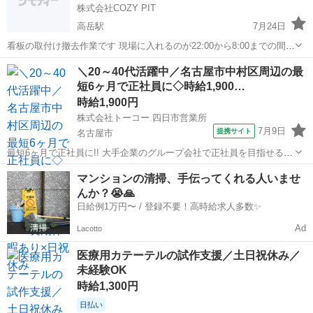
株式会社COZY PIT
高岳駅
7月24日
看板の取付け撤去作業です 現場に入れるのが22:00から8:00までの間
うち作業は8時間 作業が早く終われば短くなることもあります。 資格
愛知
名古屋市
高岳駅
その他
＼20～40代活躍中／名古屋市中村区周辺の最
電気工事士2種 必須 単価25000円税込 8月スタート 東海地区を回りま
短6ヶ月で正社員に◇時給1,900…
す
時給1,900円
株式会社トーコー 四日市営業所
7月9日
提携サイト
名古屋市
最短6ヶ月で正社員に!! 大手企業のグループ会社で正社員を目指せるお
仕事です。 〜お仕事内容〜 設備保全(電計) 保全計画に則した工事計
愛知
名古屋市
その他
マンションの清掃、手伝ってくれる人いませ
画・手配・工事管理 電計備品の管理 起業、修繕などの検討・見積など
んか？😭🙏
設備故障時の緊急対応...
日給例1万円〜 / 登録不要！高時給求人多数✨
Ad
Lacotto
医療用カテーテルの試作支援／土日祝休み／
未経験OK
時給1,300円
日払い