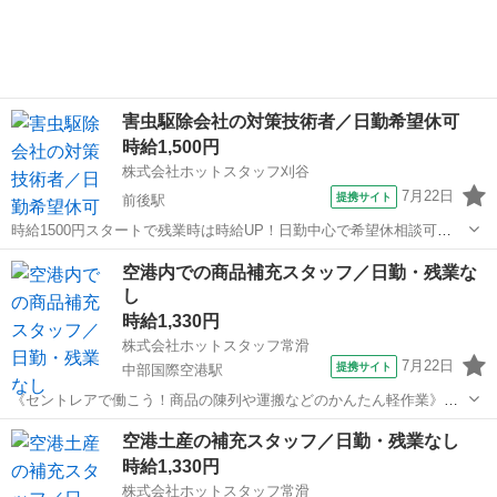
害虫駆除会社の対策技術者／日勤希望休可
時給1,500円
株式会社ホットスタッフ刈谷
7月22日
提携サイト
前後駅
時給1500円スタートで残業時は時給UP！日勤中心で希望休相談可
【仕事内容】
愛知
豊明市
前後駅
その他
空港内での商品補充スタッフ／日勤・残業な
・・・・・・・・・・・・・・・・・・・・・・・・・・・・・・・
し
・・・・・・・・・ 害虫駆除・シロアリ駆除や 対策・消毒を行う会社
さんでのお仕...
時給1,330円
株式会社ホットスタッフ常滑
7月22日
提携サイト
中部国際空港駅
《セントレアで働こう！商品の陳列や運搬などのかんたん軽作業》駅
チカ/選べるシフト制/残業なし ＼ホットスタッフ常滑が選ばれる理由
愛知
常滑市
中部国際空港駅
その他
空港土産の補充スタッフ／日勤・残業なし
／ ◆ 幅広いお仕事をご紹介！ 製造・軽作業・事務・販売まで、さま
時給1,330円
ざまなお仕事をご用意。 空...
株式会社ホットスタッフ常滑