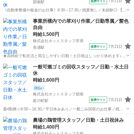
7月21日
提携サイト
碧南駅
《自動車整備や板金のお仕事》8:30～17:30／残業無し／未経験◎ 【仕
事内容】 ・スポットクーラーあり ・休憩室あり ・駐車場あり ・制服
愛知
碧南市
碧南駅
その他
事業所構内での草刈り作業／日勤専属／髪色
あり ＼ 車好きにピッタリ★未経験からプロになれる自動車整備・板金
自由
スタッフ！ ...
時給1,500円
株式会社ホットスタッフ常滑
7月21日
提携サイト
長浦駅
★高時給で私生活と両立しやすい日勤！土日祝はしっかり休めます♪
＼ホットスタッフ常滑が選ばれる理由／ ◆ 幅広いお仕事をご紹介！
愛知
知多市
長浦駅
その他
一般可燃ゴミの回収スタッフ／日勤・水土日
製造・軽作業・事務・販売まで、さまざまなお仕事をご用意。 空港関
休
連のお仕事から地元企業まで...
時給1,600円
日払い
株式会社ホットスタッフ碧南
7月21日
提携サイト
新川町駅
週4勤務☆8:00～16:30／平日休みあり／一般ごみ回収のお仕事／残業
なし♪ 【仕事内容】 ・個人ロッカーあり ・休憩室あり ・食堂あり ・
愛知
碧南市
新川町駅
その他
農場の鶏管理スタッフ／日勤・土日祝休み
駐車場あり 《おススメポイント》 ◇プライベートを大事にしたい方必
時給1,400円
見！ 「5...
株式会社ホットスタッフ大府