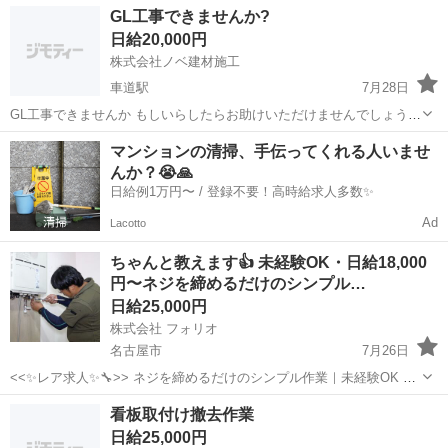
愛知
豊田市
永覚駅
その他
建設現場
GL工事できませんか?
がいいです) 作業スタッフ、アルバイトを募集しています。 条件絞り
日給20,000円
ます ・豊田市内ある程度土地...
株式会社ノベ建材施工
車道駅
7月28日
GL工事できませんか もしいらしたらお助けいただけませんでしょう
か？ よろしくお願いします。
愛知
名古屋市
車道駅
その他
マンションの清掃、手伝ってくれる人いませ
んか？😭🙏
日給例1万円〜 / 登録不要！高時給求人多数✨
Ad
Lacotto
ちゃんと教えます👍 未経験OK・日給18,000
円〜ネジを締めるだけのシンプル…
日給25,000円
株式会社 フォリオ
名古屋市
7月26日
<<✨レア求人✨🔧>> ネジを締めるだけのシンプル作業｜未経験OK ✅
放置なし ✅ 社長がそばで教えます ✅ 日給18,000円〜 ＿＿＿＿＿＿＿
愛知
名古屋市
その他
看板取付け撤去作業
＿＿＿＿＿＿＿＿＿＿ 「この仕事、どんな人に向いてる？」...
日給25,000円