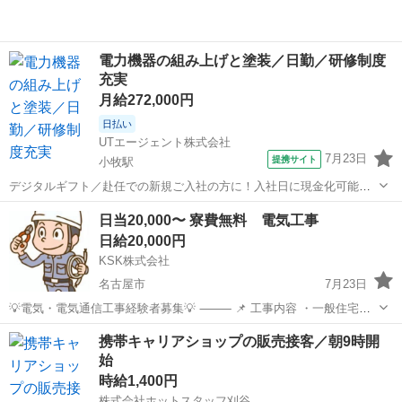
電力機器の組み上げと塗装／日勤／研修制度
充実
月給272,000円
日払い
UTエージェント株式会社
7月23日
提携サイト
小牧駅
デジタルギフト／赴任での新規ご入社の方に！入社日に現金化可能な
デジタルギフトで2万円分支給♪／日払い制度／利用申し込み完了後～
愛知
小牧市
小牧駅
その他
日当20,000〜 寮費無料 電気工事
最短5分で受け取り可能！スマホから簡単に申請いただけます！※規定
日給20,000円
あり ●収入を増やしたい ●貯金...
KSK株式会社
名古屋市
7月23日
💡電気・電気通信工事経験者募集💡 ⸻ 📌 工事内容 ・一般住宅・
ビル内電気工事 ・道路・建物内LED化改修工事 ・監視カメラ改修工事
愛知
名古屋市
その他
電気工事士
携帯キャリアショップの販売接客／朝9時開
等 📍 勤務地 • 石川県 💰 給与 • 日当：20,00...
始
時給1,400円
株式会社ホットスタッフ刈谷