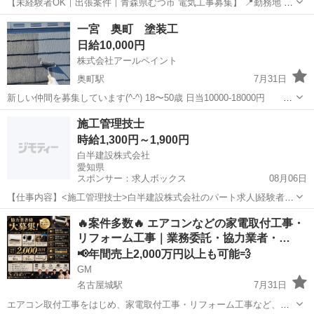
【未経験者OK｜出張案件｜青森県むつ市 電気工事募集】 📍勤務地 青
森県むつ市 📅工期 2026年8月15日～11月中旬予定 👷募集人数 5名 💰
愛知
名古屋市
名古屋駅
その他
足場
一宮 奥町 塗装工
単価 24,000円／日（税別・食費込み） ...
日給10,000円
株式会社アールペイント
奥町駅
7月31日
新しい仲間を募集しています(^-^) 18〜50歳 日当10000-18000円 ※
研修期間あり。 気軽に連絡ください（＾_＾） 社会保険.雇用保険.交
愛知
一宮市
奥町駅
その他
施工管理技士
通費などあり 1人親方などの問い合わせも宜しくお願いします。
時給1,300円～1,900円
白半建設株式会社
愛知県
スポンサー：求人ボックス
08月06日
【仕事内容】<施工管理技士>白半建設株式会社のパート求人|経験者優
遇・資格取得支援あり <仕事内容> 地域密着ならではの「仕事のやり
アルバイト・パート
🔥案件多数🔥 エアコンなどの家電取付工事・
がい」 感じてみませんか? 現場および事務所で、正社員と共に建物の
リフォーム工事｜業務委託・協力業者・…
施工管理の補助をして頂きます。...
📢年間売上2,000万円以上も可能💨
GM
名古屋城駅
7月31日
エアコン取付工事をはじめ、家電取付工事・リフォーム工事など、多