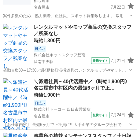
裕心総業
名古屋市
7月22日
案件多数のため、協力業者、正社員、スポット募集致します。 常用可
能！通勤、出張も可能！ 出張は全国にあります。こちらの投稿をご覧
愛知
名古屋市
その他
スポット
レンタルマットやモップ商品の交換スタッフ
ください。 投稿にない内容でも、○○県の○○職の方が何名あいてます
／残業なし
が、どこか出張ありますか？でも...
時給1,300円
日払い
株式会社ホットスタッフ碧南
7月21日
提携サイト
碧南中央駅
昼勤☆8:30～17:30／週4勤務◎清掃道具のレンタルモップやマットの
交換 【仕事内容】 ・駐車場あり ・指定制服あり 週4勤務☆ ※基本的
愛知
碧南市
碧南中央駅
その他
＼派遣社員～40代活躍中／《時給1,900円》
に土・日・月休みですが連休前は 月曜休みが他の曜日に変更になる場
名古屋市中村区内の最短6ヶ月で正…
合がございます...
時給1,900円
日払い
株式会社トーコー 四日市営業所
7月24日
提携サイト
名古屋市
【お仕事内容】 最短6ヶ月で正社員に!! 大手企業のグループ会社で正
社員を目指せるお仕事です。 ～お仕事内容～ 設備保全(電計) 保全計画
愛知
名古屋市
その他
事業所の植栽メンテナンススタッフ／土日祝
に則した工事計画・手配・工事管理 電計備品の管理 起業、修繕などの