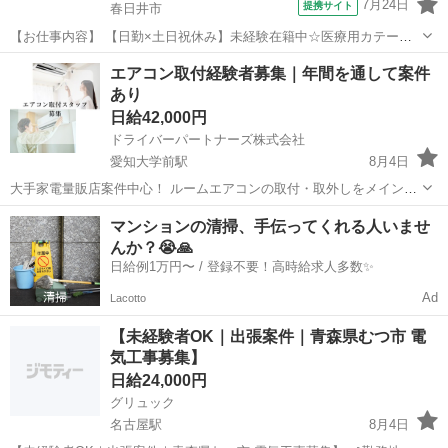
7月24日
提携サイト
春日井市
【お仕事内容】 【日勤×土日祝休み】未経験在籍中☆医療用カテーテ
ルの開発補助！年休123日♪明るい髪色OK◎ 【デジタルギフト】 赴任
愛知
春日井市
その他
エアコン取付経験者募集｜年間を通して案件
での新規ご入社の方に！入社日に現金化可能なデジタルギフトで2万円
あり
分支給♪ 【日払い制度...
日給42,000円
ドライバーパートナーズ株式会社
愛知大学前駅
8月4日
大手家電量販店案件中心！ ルームエアコンの取付・取外しをメインに
行っていただくお仕事です。 ご家庭・空室物件・新築住宅など、安定
愛知
豊橋市
愛知大学前駅
その他
給湯器
マンションの清掃、手伝ってくれる人いませ
した案件数があります。 ■仕事内容 ・エアコンの取付・取外し ・大手
んか？😭🙏
家電量販店案件中心 ・...
日給例1万円〜 / 登録不要！高時給求人多数✨
Ad
Lacotto
【未経験者OK｜出張案件｜青森県むつ市 電
気工事募集】
日給24,000円
グリュック
名古屋駅
8月4日