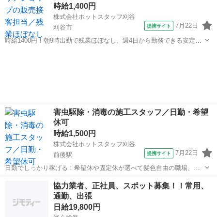
時給1,400円
株式会社ホットスタッフ刈谷
7月22日
提携サイト
刈谷市
時給1400円！朝9時出勤で残業ほぼなし、週4日から勤務できる安定収
入 【仕事内容】
愛知
刈谷市
その他
・・・・・・・・・・・・・・・・・・・・・・・・・・・・・・・
・・・・・・・・・ 大手携帯キャリアショップでの 販売・接客のお仕
事◎ ...
害虫駆除・消毒の施工スタッフ／日勤・希望
休可
時給1,500円
株式会社ホットスタッフ刈谷
7月22日
提携サイト
前後駅
日勤でしっかり稼げる！希望休や固定休が選べて髪色自由の職場、職
場見学実施中 【仕事内容】
愛知
豊明市
前後駅
その他
協力業者、正社員、スポット募集！！常用、
・・・・・・・・・・・・・・・・・・・・・・・・・・・・・・・
通勤、出張
・・・・・・・・・ 害虫駆除・シロアリ駆除や 対策・消毒を行う会社
さ...
日給19,800円