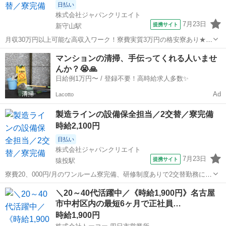
日払い
株式会社ジャパンクリエイト
7月23日
提携サイト
新守山駅
月収30万円以上可能な高収入ワーク！寮費実質3万円の格安寮あり★無
資格・未経験の方も在籍中の機械保全業務です！／20代・30代・40
愛知
名古屋市
新守山駅
その他
マンションの清掃、手伝ってくれる人いませ
代・50代在籍中 ＼株式会社ジャパンクリエイトの強み／ 【製造・物流
んか？😭🙏
に特化した圧倒的な専...
日給例1万円〜 / 登録不要！高時給求人多数✨
Ad
Lacotto
製造ラインの設備保全担当／2交替／寮完備
時給2,100円
日払い
株式会社ジャパンクリエイト
7月23日
提携サイト
猿投駅
寮費20、000円/月のワンルーム寮完備、研修制度ありで2交替勤務に対
応／20代・30代・40代・50代在籍中 ＼株式会社ジャパンクリエイトの
愛知
豊田市
猿投駅
その他
＼20～40代活躍中／《時給1,900円》名古屋
強み／ 【製造・物流に特化した圧倒的な専門性】 ジャパンクリエイト
市中村区内の最短6ヶ月で正社員…
は、製造・物...
時給1,900円