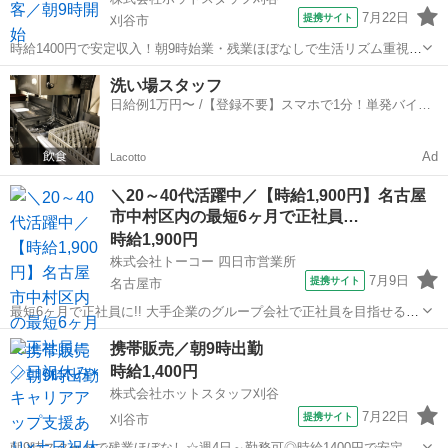
7月22日
提携サイト
刈谷市
時給1400円で安定収入！朝9時始業・残業ほぼなしで生活リズム重視の
方に最適 【仕事内容】
愛知
刈谷市
その他
洗い場スタッフ
・・・・・・・・・・・・・・・・・・・・・・・・・・・・・・・
日給例1万円〜 /【登録不要】スマホで1分！単発バイト
・・・・・・・・・ 大手携帯キャリアショップでの 販売・接客のお
一括検索✨
仕...
Ad
Lacotto
＼20～40代活躍中／【時給1,900円】名古屋
市中村区内の最短6ヶ月で正社員…
時給1,900円
株式会社トーコー 四日市営業所
7月9日
提携サイト
名古屋市
最短6ヶ月で正社員に!! 大手企業のグループ会社で正社員を目指せるお
仕事です。 〜お仕事内容〜 設備保全(電計) 保全計画に則した工事計
愛知
名古屋市
その他
携帯販売／朝9時出勤
画・手配・工事管理 電計備品の管理 起業、修繕などの検討・見積など
時給1,400円
設備故障時の緊急対応...
株式会社ホットスタッフ刈谷
7月22日
提携サイト
刈谷市
朝9時スタートで残業ほぼなし☆週4日～勤務可◎時給1400円で安定収