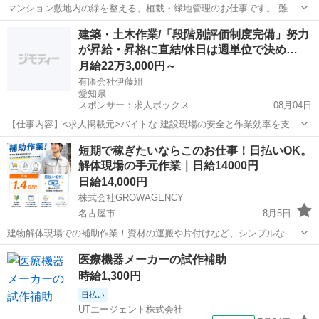
マンション敷地内の緑を整える、植栽・緑地管理のお仕事です。 難し
い工具や重機は使わず、 指示通りに進めやすい内容なので 未経験でも
愛知
名古屋市
その他
個室
建築・土木作業/「段階別評価制度完備」努力
スタートしやすいです。 【具体的には】 ・届いた植物や草花、資材の
が昇給・昇格に直結/休日は週単位で決め…
運搬 ...
月給22万3,000円～
有限会社伊藤組
愛知県
スポンサー：求人ボックス
08月04日
【仕事内容】<求人掲載元>バイトな 建設現場の安全と作業効率を支え
る「現場サポート業務」です。 未経験でも始めやすく、体への負担が
アルバイト・パート
短期で稼ぎたいならこのお仕事！日払いOK。
少ない作業が中心です。 主な業務内容 未完成の床に木製のフタを設置
解体現場の手元作業｜日給14000円
し、落下防止対策を行う 完成した部...
日給14,000円
株式会社GROWAGENCY
名古屋市
8月5日
建物解体現場での補助作業！資材の運搬や片付けなど、シンプルな手
元作業が中心です。 日給1.4万円！ 日払いOK！ 体を動かしたい方に
愛知
名古屋市
その他
手元
医療機器メーカーの試作補助
おすすめ！ NG事項 Wワークの方 18歳未満の方 ...
時給1,300円
日払い
UTエージェント株式会社