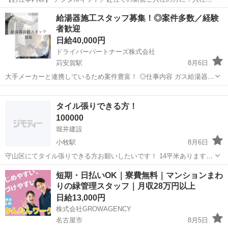
に現金化可能なデジタルギフトで2万円分支給♪／日払い制度／利用申
愛知
春日井市
その他
給湯器施工スタッフ募集！◎案件多数／経験
し込み完了後～最短5分で受け取り可能！スマホから簡単に申請いただ
者歓迎
けます！※規定あり ●収入を増...
日給40,000円
ドライバーパートナーズ株式会社
苅安賀駅
8月6日
大手メーカーと連携しているため案件豊富！ ◎仕事内容 ガス給湯器・
電気給湯器の取付・交換・撤去を行うお仕事です。 ・1日1〜4件の施
愛知
一宮市
苅安賀駅
その他
給湯器
工（ご自身で件数選択可能） ・事務処理は連携会社本部が代行！ ・現
タイル張りできる方！
場情報はスマホに届くので...
100000
堀井建設
小牧駅
8月6日
守山区にてタイル張りできる方お願いしたいです！ 14平米あります！
下地はこちらで作ります！ タイルもこちらで入れます！
愛知
小牧市
小牧駅
その他
短期・日払いOK｜寮費無料｜マンションまわ
りの緑管理スタッフ｜月収28万円以上
日給13,000円
株式会社GROWAGENCY
名古屋市
8月5日