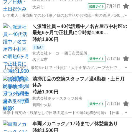
7月21日
提携サイト
大府市
レア求人！養鶏所でのお仕事／鶏のお世話やお掃除・卵の管理／1400
円／未経験可 【仕事内容】 《仕事内容》 ☆毎朝、体を動かす準備体
愛知
大府市
その他
＼派遣社員～40代活躍中／名古屋市中村区の
操をしてから業務開始 ☆打ち合わせにて本日の業務確認 ・専用の制服
最短6ヶ月で正社員に◇時給1,900…
に着替えて鶏舎に入り...
時給1,900円
日払い
株式会社トーコー 四日市営業所
7月24日
提携サイト
名古屋市
【お仕事内容】 最短6ヶ月で正社員に!! 大手企業のグループ会社で正
社員を目指せるお仕事です。 ～お仕事内容～ 設備保全(電計) 保全計画
愛知
名古屋市
その他
清掃用品の交換スタッフ／週4勤務・土日月
に則した工事計画・手配・工事管理 電計備品の管理 起業、修繕などの
休み
検討・見積など設備...
時給1,300円
株式会社ホットスタッフ碧南
7月21日
提携サイト
碧南中央駅
通勤手当支給・残業なしで日勤固定ルートの週4勤務が可能♪ 【仕事内
容】 ・駐車場あり ・指定制服あり 週4勤務☆ ※基本的に土・日・月
愛知
碧南市
碧南中央駅
その他
車両メカニック／17時まで／休憩室あり
休みですが連休前は 月曜休みが他の曜日に変更になる場合がございま
時給1,500円
す ・一人作業（最初...