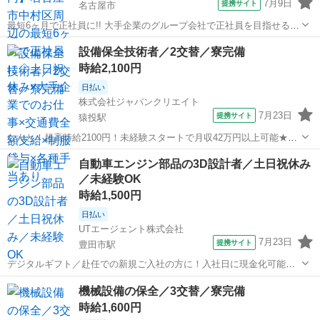
7月9日
提携サイト
名古屋市
最短6ヶ月で正社員に!! 大手企業のグループ会社で正社員を目指せるお
仕事です。 〜お仕事内容〜 設備保全(電計) 保全計画に則した工事計
愛知
名古屋市
その他
設備保全技術者／2交替／寮完備
画・手配・工事管理 電計備品の管理 起業、修繕などの検討・見積など
時給2,100円
設備故障時の緊急対応...
日払い
株式会社ジャパンクリエイト
7月23日
提携サイト
猿投駅
なんと！超高時給2100円！未経験スタートで月収42万円以上可能★保
全経験者は即日配属も可能♪／20代・30代・40代・50代在籍中 ＼株式
愛知
豊田市
猿投駅
その他
自動車エンジン部品の3D設計者／土日祝休み
会社ジャパンクリエイトの強み／ 【製造・物流に特化した圧倒的な専
／未経験OK
門性】 ジャパン...
時給1,500円
日払い
UTエージェント株式会社
7月23日
提携サイト
豊田市駅
デジタルギフト／赴任での新規ご入社の方に！入社日に現金化可能な
デジタルギフトで2万円分支給♪／日払い制度／利用申し込み完了後～
愛知
豊田市
豊田市駅
その他
機械設備の保全／3交替／寮完備
最短5分で受け取り可能！スマホから簡単に申請いただけます！※規定
時給1,600円
あり ●収入を増やしたい ●貯金...